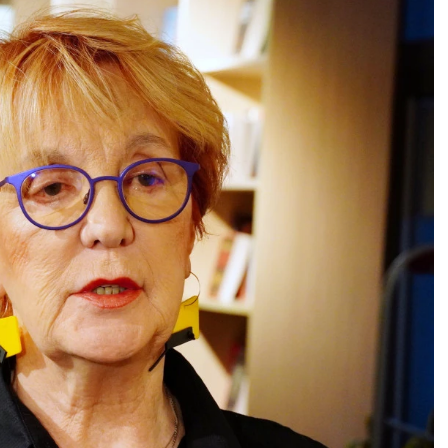
VODOLIJA
RIBE
21.1 - 19.2
19.2 - 20.3
AO:
Danas je veoma
POSAO:
Posao s
o da dobro organizujete
inostranstvom može naići
 da biste stigli sve da
ozbiljnu prepreku, tako da
ite na vreme i uživate u
ćete biti u situaciji da
u, koji ste i te kako
improvizujete rešenja. Nov
ili.
splet okolnosti.
AV:
Sve više vas privlači
LJUBAV:
Harmoničan peri
 zauzeta Devica, koja
za sve zauzete Ribe. Slobo
 šalje pomešane
uživaju u flertu s jednim
le. Ipak, dobro
kolegom s posla. Period
slite šta želite od tog
prepun strasti.
sa.
ZDRAVLJE:
Migrena.