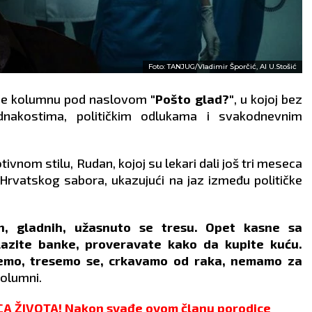
Foto: TANJUG/Vladimir Šporčić, AI U.Stošić
 je kolumnu pod naslovom
"Pošto glad?"
, u kojoj bez
dnakostima, političkim odlukama i svakodnevnim
vnom stilu, Rudan, kojoj su lekari dali još tri meseca
Hrvatskog sabora, ukazujući na jaz između političke
ih, gladnih, užasnuto se tresu. Opet kasne sa
lazite banke, proveravate kako da kupite kuću.
jemo, tresemo se, crkavamo od raka, nemamo za
kolumni.
A ŽIVOTA! Nakon svađe ovom članu porodice