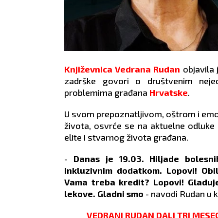
Književnica
Vedrana Rudan
objavila
zadrške govori o društvenim neje
problemima građana
Hrvatske
.
U svom prepoznatljivom, oštrom i emoti
života, osvrće se na aktuelne odluke 
elite i stvarnog života građana.
-
Danas je 19.03. Hiljade bolesn
inkluzivnim dodatkom. Lopovi! Obi
Vama treba kredit? Lopovi! Gladu
lekove. Gladni smo
- navodi Rudan u 
VEDRANI RUDAN DALI TRI MESEC