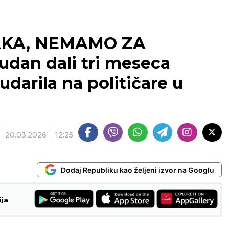
KA, NEMAMO ZA
dan dali tri meseca
udarila na političare u
20.03.2026
12:25
Dodaj Republiku kao željeni izvor na Googlu
ija