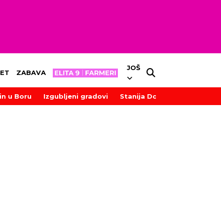
JOŠ
ET
ZABAVA
in u Boru
Izgubljeni gradovi
Stanija Dobrojević