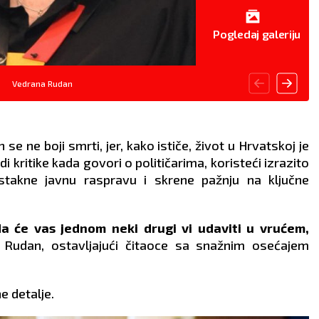
Pogledaj galeriju
Vedrana Rudan
e ne boji smrti, jer, kako ističe, život u Hrvatskoj je
i kritike kada govori o političarima, koristeći izrazito
stakne javnu raspravu i skrene pažnju na ključne
 će vas jednom neki drugi vi udaviti u vrućem,
 Rudan, ostavljajući čitaoce sa snažnim osećajem
e detalje.