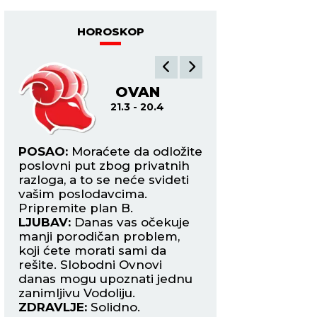
HOROSKOP
OVAN
B
21.3 - 20.4
21.4
POSAO:
Moraćete da odložite
POSAO:
Dan je ne
 na
poslovni put zbog privatnih
sklapanje saradnje 
razloga, a to se neće svideti
potpisivanje ugovo
vašim poslodavcima.
važnije stvari odlo
i
Pripremite plan B.
nekoliko dana do
LJUBAV:
Danas vas očekuje
negativni aspekti.
od
manji porodičan problem,
LJUBAV:
Doći ćete
dni
koji ćete morati sami da
partnerom oko fin
rešite. Slobodni Ovnovi
situacije ili u vezi
danas mogu upoznati jednu
za budućnost. Pot
zanimljivu Vodoliju.
obe strane pokaž
ZDRAVLJE:
Solidno.
kompromis.