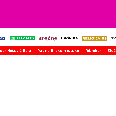
HRONIKA
SV
dar Nešović Baja
Rat na Bliskom istoku
Ribnikar
Zloč