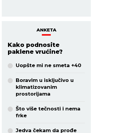
ZDRAVLJE:
Promen
ishrane.
ANKETA
Kako podnosite
paklene vrućine?
Uopšte mi ne smeta +40
Boravim u isključivo u
klimatizovanim
prostorijama
Što više tečnosti i nema
frke
Jedva čekam da prođe