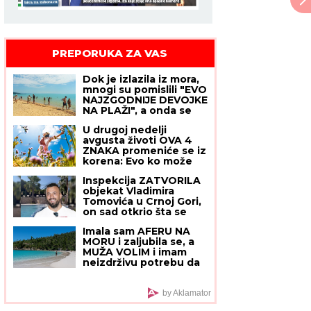
PREPORUKA ZA VAS
Dok je izlazila iz mora,
Vedrana Rudan
mnogi su pomislili "EVO
NAJZGODNIJE DEVOJKE
NA PLAŽI", a onda se
okrenula i nastao je
U drugoj nedelji
TAJAC: "Joj, ovo
avgusta životi OVA 4
izgleda kao žuljevi"
ZNAKA promeniće se iz
korena: Evo ko može
da se nada
Inspekcija ZATVORILA
SUDBONOSNOM
objekat Vladimira
SUSRETU, a koga čeka
Tomovića u Crnoj Gori,
poslovna ponuda IZ
on sad otkrio šta se
SNOVA
dešava: "Neki se slade,
Imala sam AFERU NA
neću im zaboraviti"
MORU i zaljubila se, a
MUŽA VOLIM i imam
neizdrživu potrebu da
mu sve ispričam! Da li
to da uradim ili je
pametnije da ĆUTIM?
by Aklamator