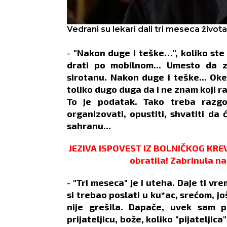
osećate.
ZDRA
Vedrani su lekari dali tri meseca života
-
"Nakon duge i teške…", koliko ste 
drati po mobilnom... Umesto da za
sirotanu. Nakon duge i teške... Oke
toliko dugo duga da i ne znam koji ra
To je podatak. Tako treba razgo
organizovati, opustiti, shvatiti da 
sahranu...
JEZIVA ISPOVEST IZ BOLNIČKOG KREVE
obratila! Zabrinula n
-
"Tri meseca" je i uteha. Daje ti vr
si trebao poslati u ku*ac, srećom, j
nije grešila. Dapače, uvek sam pr
prijateljicu, bože, koliko "pijatelji