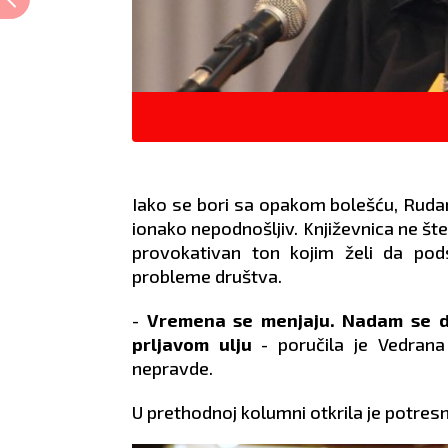
Iako se bori sa opakom bolešću, Rudan s
ionako nepodnošljiv. Književnica ne šted
provokativan ton kojim želi da pod
probleme društva.
-
Vremena se menjaju. Nadam se da
prljavom ulju
- poručila je Vedrana
nepravde.
U prethodnoj kolumni otkrila je potresn