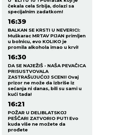
U "ELITU 10"! Povratak koji je
čekala cela Srbija, dolazi sa
specijalnim zadatkom!
16:39
BALKAN SE KRSTI U NEVERICI:
Muškarac MRTAV PIJAN primljen
u bolnicu, evo KOLIKO je
promila alkohola imao u krvi!
16:30
DA SE NAJEŽIŠ - NAŠA PEVAČICA
PRISUSTVOVALA
ZASTRAŠUJUĆOJ SCENI! Ovaj
prizor ne može da izbriše iz
sećanja ni danas, bili su sami u
kući tada!
16:21
POŽAR U DELIBLATSKOJ
PEŠČARI ZATVORIO PUT! Evo
kuda više ne možete da
prođete