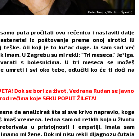
VLJE:
Loša cirkulacija.
Foto: Tanjug/Vladimir Šporčić
samo puta pročitali ovu rečenicu i nastavili dalje
stanete! Iz poštovanja prema onoj sirotici ili
j teške. Ali koji je to ku*ac duge. Ja sam sad već
k imam. U Zagrebu su mi rekli: "Tri meseca." Je*iga.
varati s bolesnicima. U tri meseca se možeš
će umreti i svi oko tebe, odlučiti ko će ti doći na
TA! Dok se bori za život, Vedrana Rudan se javno
arod rečima koje SEKU POPUT ŽILETA!
emena da analiziraš šta si sve krivo napravio, koga
oš imaš vremena. Jedna sam od retkih koja u životu
eterivala u pristojnosti i empatiji. Imala sam
ca" imamo mi žene. Dok mi nisu rekli dijagnozu ćutala