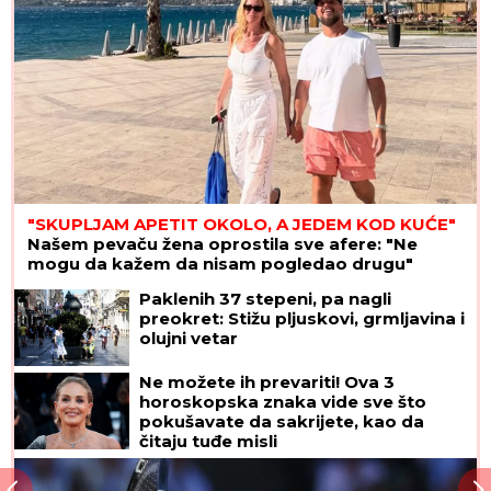
"SKUPLJAM APETIT OKOLO, A JEDEM KOD KUĆE"
Našem pevaču žena oprostila sve afere: "Ne
mogu da kažem da nisam pogledao drugu"
Paklenih 37 stepeni, pa nagli
preokret: Stižu pljuskovi, grmljavina i
olujni vetar
Ne možete ih prevariti! Ova 3
horoskopska znaka vide sve što
pokušavate da sakrijete, kao da
čitaju tuđe misli