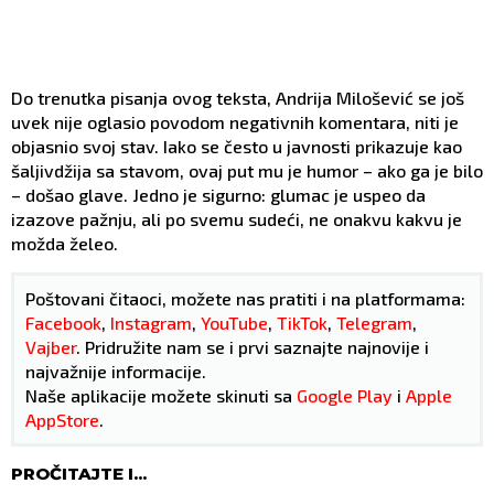
Do trenutka pisanja ovog teksta, Andrija Milošević se još
uvek nije oglasio povodom negativnih komentara, niti je
objasnio svoj stav. Iako se često u javnosti prikazuje kao
šaljivdžija sa stavom, ovaj put mu je humor – ako ga je bilo
– došao glave. Jedno je sigurno: glumac je uspeo da
izazove pažnju, ali po svemu sudeći, ne onakvu kakvu je
možda želeo.
Poštovani čitaoci, možete nas pratiti i na platformama:
Facebook
,
Instagram
,
YouTube
,
TikTok
,
Telegram
,
Vajber
. Pridružite nam se i prvi saznajte najnovije i
najvažnije informacije.
Naše aplikacije možete skinuti sa
Google Play
i
Apple
AppStore
.
PROČITAJTE I...