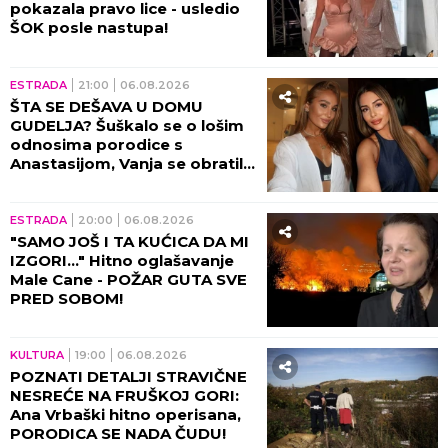
pokazala pravo lice - usledio
ŠOK posle nastupa!
ESTRADA
21:00
06.08.2026
ŠTA SE DEŠAVA U DOMU
GUDELJA? Šuškalo se o lošim
odnosima porodice s
Anastasijom, Vanja se obratila
malom Ilijanu: AKO JE DETE
PAMETNO...
ESTRADA
20:00
06.08.2026
"SAMO JOŠ I TA KUĆICA DA MI
IZGORI..." Hitno oglašavanje
Male Cane - POŽAR GUTA SVE
PRED SOBOM!
KULTURA
19:00
06.08.2026
POZNATI DETALJI STRAVIČNE
NESREĆE NA FRUŠKOJ GORI:
Ana Vrbaški hitno operisana,
PORODICA SE NADA ČUDU!