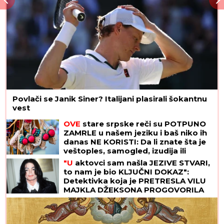
Povlači se Janik Siner? Italijani plasirali šokantnu
vest
OVE
stare srpske reči su POTPUNO
ZAMRLE u našem jeziku i baš niko ih
danas NE KORISTI: Da li znate šta je
veštoples, samogled, izudija ili
bezčuvstvije?
"U
aktovci sam našla JEZIVE STVARI,
to nam je bio KLJUČNI DOKAZ":
Detektivka koja je PRETRESLA VILU
MAJKLA DŽEKSONA PROGOVORILA
posle 23 godine - "U kupatilu su bila
TAJNA VRATA"