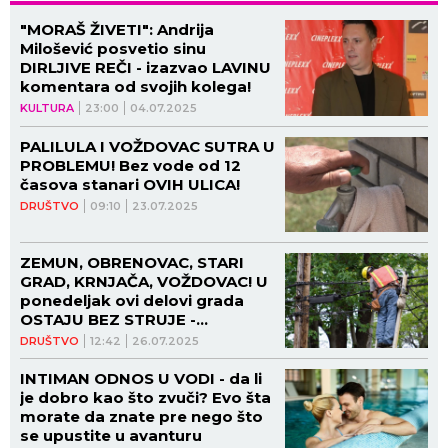
"MORAŠ ŽIVETI": Andrija
Milošević posvetio sinu
DIRLJIVE REČI - izazvao LAVINU
komentara od svojih kolega!
KULTURA
23:00
04.07.2025
PALILULA I VOŽDOVAC SUTRA U
PROBLEMU! Bez vode od 12
časova stanari OVIH ULICA!
DRUŠTVO
09:10
23.07.2025
ZEMUN, OBRENOVAC, STARI
GRAD, KRNJAČA, VOŽDOVAC! U
ponedeljak ovi delovi grada
OSTAJU BEZ STRUJE -
proverite da li je baš vaša ulica
DRUŠTVO
12:42
26.07.2025
na spisku!
INTIMAN ODNOS U VODI - da li
je dobro kao što zvuči? Evo šta
morate da znate pre nego što
se upustite u avanturu