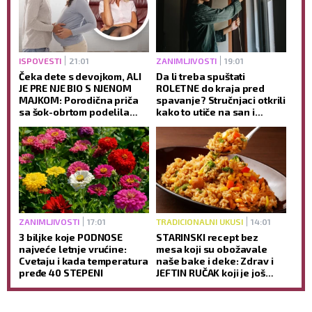
ISPOVESTI
21:01
ZANIMLJIVOSTI
19:01
Čeka dete s devojkom, ALI
Da li treba spuštati
JE PRE NJE BIO S NJENOM
ROLETNE do kraja pred
MAJKOM: Porodična priča
spavanje? Stručnjaci otkrili
sa šok-obrtom podelila
kako to utiče na san i
javnost
jutarnje buđenje
ZANIMLJIVOSTI
17:01
TRADICIONALNI UKUSI
14:01
3 biljke koje PODNOSE
STARINSKI recept bez
najveće letnje vrućine:
mesa koji su obožavale
Cvetaju i kada temperatura
naše bake i deke: Zdrav i
pređe 40 STEPENI
JEFTIN RUČAK koji je još
ukusniji sutradan