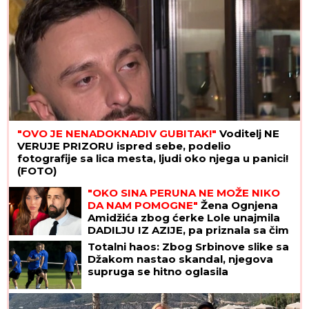
"OVO JE NENADOKNADIV GUBITAK!"
Voditelj NE
VERUJE PRIZORU ispred sebe, podelio
fotografije sa lica mesta, ljudi oko njega u panici!
(FOTO)
"OKO SINA PERUNA NE MOŽE NIKO
DA NAM POMOGNE"
Žena Ognjena
Amidžića zbog ćerke Lole unajmila
DADILJU IZ AZIJE, pa priznala sa čim
se suočavaju u domu! (FOTO)
Totalni haos: Zbog Srbinove slike sa
Džakom nastao skandal, njegova
supruga se hitno oglasila