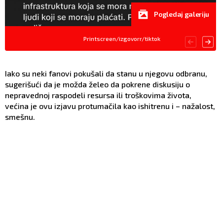
Pogledaj galeriju
Printscreen/izgovorr/tiktok
Iako su neki fanovi pokušali da stanu u njegovu odbranu,
sugerišući da je možda želeo da pokrene diskusiju o
nepravednoj raspodeli resursa ili troškovima života,
većina je ovu izjavu protumačila kao ishitrenu i – nažalost,
smešnu.