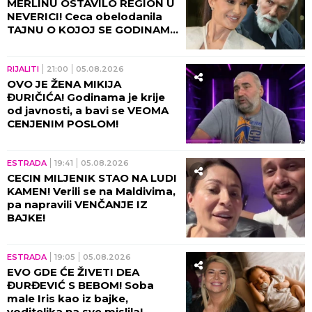
MERLINU OSTAVILO REGION U
NEVERICI! Ceca obelodanila
TAJNU O KOJOJ SE GODINAMA
ĆUTI, jednom rečenicom
izazvala haos
RIJALITI
21:00
05.08.2026
OVO JE ŽENA MIKIJA
ĐURIČIĆA! Godinama je krije
od javnosti, a bavi se VEOMA
CENJENIM POSLOM!
ESTRADA
19:41
05.08.2026
CECIN MILJENIK STAO NA LUDI
KAMEN! Verili se na Maldivima,
pa napravili VENČANJE IZ
BAJKE!
ESTRADA
19:05
05.08.2026
EVO GDE ĆE ŽIVETI DEA
ĐURĐEVIĆ S BEBOM! Soba
male Iris kao iz bajke,
voditeljka na sve mislila!