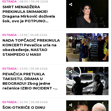
ESTRADA
08:00
06.08.2026
SMRT MENADŽERA
PREKINULA SNIMANJE!
Dragana Mirković doživela
šok, ovo je POTPUNO
SLOMILO tad!
ESTRADA
23:59
05.08.2026
NADA TOPČAGIĆ PREKINULA
KONCERT! Pevačica urla na
obezbeđenje, NASTAO
STAMPEDO U MASI!
ESTRADA
23:00
05.08.2026
PEVAČICA PRETUKLA
TAKSISTU, DRAMA U
BEOGRADU! Zbog jedne
rečenice IZBIO INCIDENT -
tada joj puko film!
ESTRADA
22:00
05.08.2026
ŠOK-OTKRIĆE O DINU