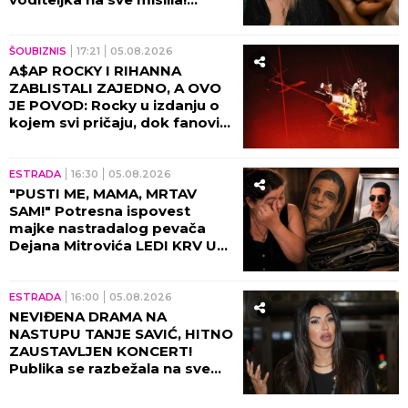
(VIDEO)
ŠOUBIZNIS
17:21
05.08.2026
A$AP ROCKY I RIHANNA
ZABLISTALI ZAJEDNO, A OVO
JE POVOD: Rocky u izdanju o
kojem svi pričaju, dok fanovi
sa nestrpljenjem iščekuju da
ih vide zajedno 8. oktobra u
Beogradskoj Areni!
ESTRADA
16:30
05.08.2026
"PUSTI ME, MAMA, MRTAV
SAM!" Potresna ispovest
majke nastradalog pevača
Dejana Mitrovića LEDI KRV U
ŽILAMA: Ubica mog sina i dalje
vozi, ide na more (VIDEO)
ESTRADA
16:00
05.08.2026
NEVIĐENA DRAMA NA
NASTUPU TANJE SAVIĆ, HITNO
ZAUSTAVLJEN KONCERT!
Publika se razbežala na sve
strane, pevačica ih molila da
se zaustave!