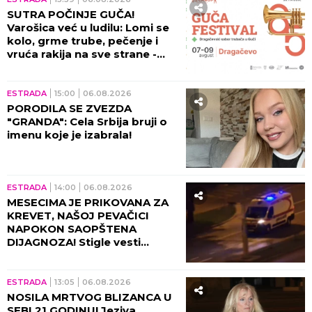
SUTRA POČINJE GUČA!
Varošica već u ludilu: Lomi se
kolo, grme trube, pečenje i
vruća rakija na sve strane -
sve je spremno za 65. Sabor!
ESTRADA
15:00
06.08.2026
PORODILA SE ZVEZDA
"GRANDA": Cela Srbija bruji o
imenu koje je izabrala!
ESTRADA
14:00
06.08.2026
MESECIMA JE PRIKOVANA ZA
KREVET, NAŠOJ PEVAČICI
NAPOKON SAOPŠTENA
DIJAGNOZA! Stigle vesti
direktno od lekara!
ESTRADA
13:05
06.08.2026
NOSILA MRTVOG BLIZANCA U
SEBI 21 GODINU! Jeziva