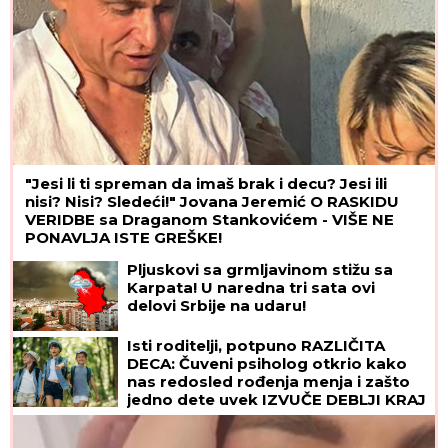
"Jesi li ti spreman da imaš brak i decu? Jesi ili
nisi? Nisi? Sledeći!" Jovana Jeremić O RASKIDU
VERIDBE sa Draganom Stankovićem - VIŠE NE
PONAVLJA ISTE GREŠKE!
Pljuskovi sa grmljavinom stižu sa
Karpata! U naredna tri sata ovi
delovi Srbije na udaru!
Isti roditelji, potpuno RAZLIČITA
DECA: Čuveni psiholog otkrio kako
nas redosled rođenja menja i zašto
jedno dete uvek IZVUČE DEBLJI KRAJ