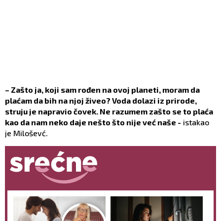
– Zašto ja, koji sam rođen na ovoj planeti, moram da
plaćam da bih na njoj živeo? Voda dolazi iz prirode,
struju je napravio čovek. Ne razumem zašto se to plaća
kao da nam neko daje nešto što nije već naše -
istakao
je Miloševć.