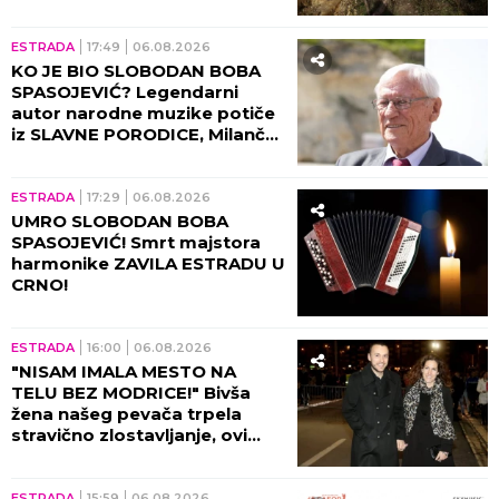
ESTRADA
17:49
06.08.2026
KO JE BIO SLOBODAN BOBA
SPASOJEVIĆ? Legendarni
autor narodne muzike potiče
iz SLAVNE PORODICE, Milanče
Radosavljević OVAKO O
NJEMU GOVORIO!
ESTRADA
17:29
06.08.2026
UMRO SLOBODAN BOBA
SPASOJEVIĆ! Smrt majstora
harmonike ZAVILA ESTRADU U
CRNO!
ESTRADA
16:00
06.08.2026
"NISAM IMALA MESTO NA
TELU BEZ MODRICE!" Bivša
žena našeg pevača trpela
stravično zlostavljanje, ovi
detalji ježe do kostiju!
ESTRADA
15:59
06.08.2026