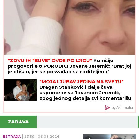
"ZOVU IH "BUVE" OVDE PO LJIGU"
Komšije
progovorile o PORODICI Jovane Jeremić: "Brat joj
je otišao, jer se posvađao sa roditeljima"
"MOJA LJUBAV JEDINA NA SVETU"
Dragan Stanković i dalje čuva
uspomene sa Jovanom Jeremić,
zbog jednog detalja svi komentarišu
da je nije preboleo
by Aklamator
ZABAVA
ESTRADA
23:59
06.08.2026