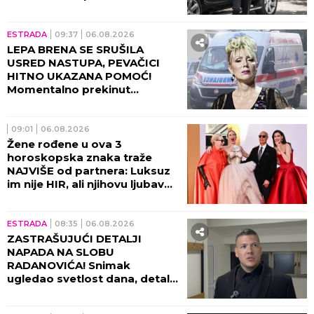
Brauna!
ESTRADA
09:37
06.08.2026
LEPA BRENA SE SRUŠILA
USRED NASTUPA, PEVAČICI
HITNO UKAZANA POMOĆ!
Momentalno prekinut
program, snimak završio na
internetu!
09:01
06.08.2026
Žene rođene u ova 3
horoskopska znaka traže
NAJVIŠE od partnera: Luksuz
im nije HIR, ali njihovu ljubav
ne može svako da priušti
ESTRADA
08:35
06.08.2026
ZASTRAŠUJUĆI DETALJI
NAPADA NA SLOBU
RADANOVIĆA! Snimak
ugledao svetlost dana, detalji
lede krv u žilama!