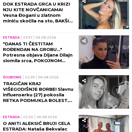
DOK ESTRADA GRCA U KRIZI
NJU KITE NOVČANICAMA!
Vesna Đogani u zlatnom
miniću skočila na sto, BAKŠIŠ
PLJUŠTI NA SVE STRANE!
(VIDEO)
ESTRADA
23:57
06.08.2026
"DANAS TI ČESTITAM
ROĐENDAN NA GROBU..."
Potresna objava Dijane Dilajn
slomila srca, POKOJNOM
BRATU UPUTILA
NAJEMOTIVNIJE REČI!
ŠOUBIZNIS
22:39
06.08.2026
TRAGIČAN KRAJ
VIŠEGODIŠNJE BORBE! Slavnu
influenserku (27) pokosila
RETKA PODMUKLA BOLEST,
oproštajna poruka REŽE KAO
ŽILET!
ESTRADA
22:00
06.08.2026
O ANITI ALEKSIĆ BRUJI CELA
ESTRADA: Nataša Bekvalac