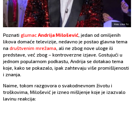
Foto: UNA TV
Poznati
glumac
Andrija Milošević
, jedan od omiljenih
likova domaće televizije, nedavno je postao glavna tema
na
društvenim mrežama
, ali ne zbog nove uloge ili
predstave, već zbog – kontroverzne izjave. Gostujući u
jednom popularnom podkastu, Andrija se dotakao tema
koje, kako se pokazalo, ipak zahtevaju više promišljenosti
i znanja.
Naime, tokom razgovora o svakodnevnom životu i
troškovima, Milošević je izneo mišljenje koje je izazvalo
lavinu reakcija: