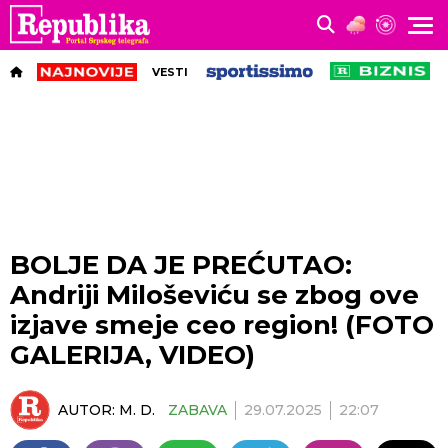
VESTI
BOLJE DA JE PREĆUTAO:
Andriji Miloševiću se zbog ove
izjave smeje ceo region! (FOTO
GALERIJA, VIDEO)
AUTOR:
M. D.
ZABAVA
29.07.2025
22:07