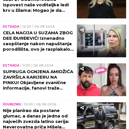
ispovest naše voditeljke ledi
krv u žilama: Mogao je da
eksplodira u meni!
ESTRADA
12:00
06.08.2026
CELA NACIJA U SUZAMA ZBOG
DEE ĐURĐEVIĆ! Iznenadno
saopštenje nakon napuštanja
porodilišta, ovo je rasplakalo
sve!
ESTRADA
11:00
06.08.2026
SUPRUGA OGNJENA AMIDŽIĆA
ZAVRŠILA KARIJERU NA
PINKU! Objavljene zvanične
informacije, fanovi traže
objašnjenje!
ŠOUBIZNIS
10:00
06.08.2026
Nije planirao da postane
glumac, a danas je jedna od
najvećih zvezda latino serija:
Neverovatna priča Mišela