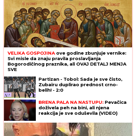
VELIKA GOSPOJINA
ove godine zbunjuje vernike:
Svi misle da znaju pravila proslavljanja
Bogorodičinog praznika, ali OVAJ DETALJ MENJA
SVE
Partizan - Tobol: Sada je sve čisto,
Zubairu duplirao prednost crno-
belih! - 2:0
BRENA PALA NA NASTUPU:
Pevačica
doživela peh na bini, ali njena
reakcija je sve oduševila (VIDEO)