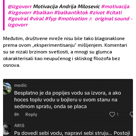
@izgovorr
Motivacija Andrija Milosevic
#motivacija
#izgovorr
#balkan
#balkantiktok
#zivot
#citati
#goviral
#viral
#fyp
#motivation
♬ original sound -
izgovorr
Međutim, društvene mreže nisu bile tako blagonaklone
prema ovom „eksperimentisanju“ mišljenjem. Komentari
su se nizali brzinom svetlosti, a mnogi su glumca
okarakterisali kao neupućenog i skliskog filozofa bez
osnova.