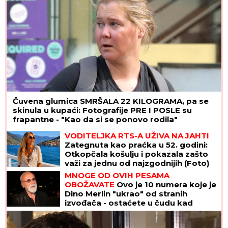
Čuvena glumica SMRŠALA 22 KILOGRAMA, pa se
skinula u kupaći: Fotografije PRE I POSLE su
frapantne - "Kao da si se ponovo rodila"
VODITELJKA RTS-A UŽIVA NA JAHTI
Zategnuta kao praćka u 52. godini:
Otkopčala košulju i pokazala zašto
važi za jednu od najzgodnijih (Foto)
MNOGE OD OVIH PESAMA
OBOŽAVATE
Ovo je 10 numera koje je
Dino Merlin "ukrao" od stranih
izvođača - ostaćete u čudu kad
vidite spisak