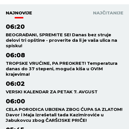
NAJNOVIJE
NAJČITANIJE
06:20
BEOGRAĐANI, SPREMITE SE! Danas bez struje
delovi tri opštine - proverite da li je vaša ulica na
spisku!
06:08
TROPSKE VRUĆINE, PA PREOKRET! Temperatura
danas do 37 stepeni, moguća kiša u OVIM
krajevima!
06:02
VERSKI KALENDAR ZA PETAK 7. AVGUST
06:00
CELA PORODICA UBIJENA ZBOG ĆUPA SA ZLATOM!
Davor i Maja izrešetali tada Kazimiroviće u
Jabukovcu zbog ČARŠIJSKE PRIČE!