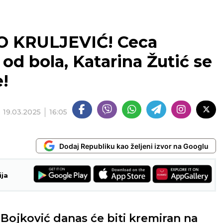
 KRULJEVIĆ! Ceca
od bola, Katarina Žutić se
!
19.03.2025
16:05
Dodaj Republiku kao željeni izvor na Googlu
ija
ojković danas će biti kremiran na