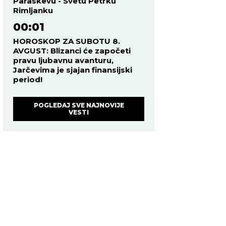
Paraskevu - Svetu Petrku
Rimljanku
00:01
HOROSKOP ZA SUBOTU 8.
AVGUST: Blizanci će započeti
pravu ljubavnu avanturu,
Jarčevima je sjajan finansijski
period!
POGLEDAJ SVE NAJNOVIJE
VESTI