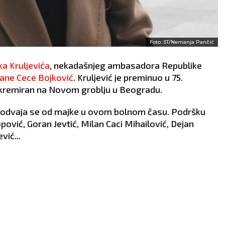
Foto: ST/Nemanja Pančić
ka Kruljevića
, nekadašnjeg ambasadora Republike
ane Cece Bojković
. Kruljević je preminuo u 75.
e kremiran na Novom groblju u Beogradu.
e odvaja se od majke u ovom bolnom času. Podršku
ović, Goran Jevtić, Milan Caci Mihailović, Dejan
vić...