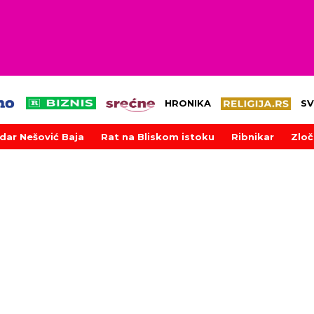
HRONIKA
SV
dar Nešović Baja
Rat na Bliskom istoku
Ribnikar
Zloč