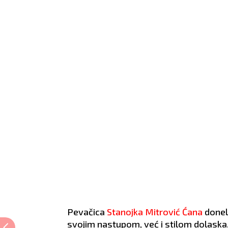
Pevačica
Stanojka Mitrović Ćana
donel
svojim nastupom, već i stilom dolaska. 