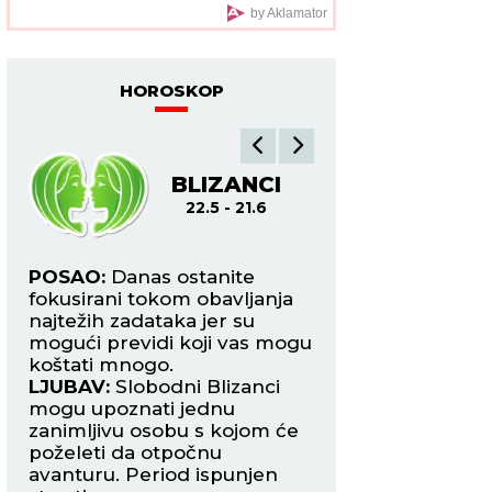
by Aklamator
HOROSKOP
BLIZANCI
R
22.5 - 21.6
22.6
 za
POSAO:
Danas ostanite
POSAO:
Poteškoć
fokusirani tokom obavljanja
komunikaciji mogu 
najtežih zadataka jer su
nepremostivim, ka
mogući previdi koji vas mogu
ne vide stvari kao
đu
koštati mnogo.
kroz prilagođavanj
LJUBAV:
Slobodni Blizanci
LJUBAV:
Slobodni
 s
mogu upoznati jednu
mogu da upoznaj
zanimljivu osobu s kojom će
koja će ih osvojiti 
ima
poželeti da otpočnu
pogled. Romantiča
 da
avanturu. Period ispunjen
ZDRAVLJE:
Više se