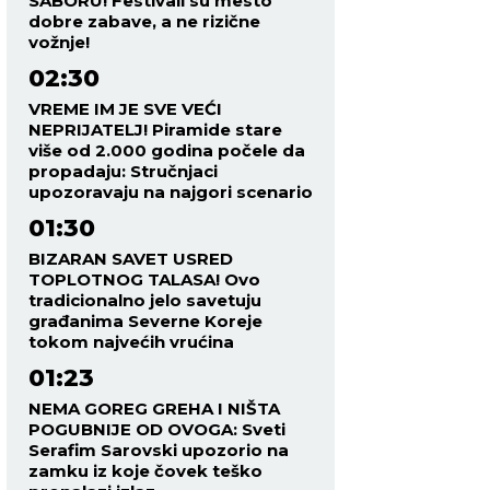
SABORU! Festivali su mesto
dobre zabave, a ne rizične
vožnje!
02:30
VREME IM JE SVE VEĆI
NEPRIJATELJ! Piramide stare
više od 2.000 godina počele da
propadaju: Stručnjaci
upozoravaju na najgori scenario
01:30
BIZARAN SAVET USRED
TOPLOTNOG TALASA! Ovo
tradicionalno jelo savetuju
građanima Severne Koreje
tokom najvećih vrućina
01:23
NEMA GOREG GREHA I NIŠTA
POGUBNIJE OD OVOGA: Sveti
Serafim Sarovski upozorio na
zamku iz koje čovek teško