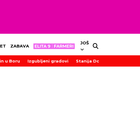
JOŠ
ET
ZABAVA
in u Boru
Izgubljeni gradovi
Stanija Dobrojević