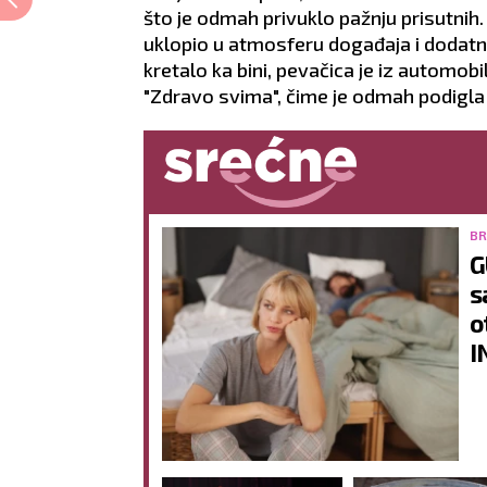
što je odmah privuklo pažnju prisutnih.
uklopio u atmosferu događaja i dodatno
kretalo ka bini, pevačica je iz automo
"Zdravo svima", čime je odmah podigla 
BR
G
s
o
I