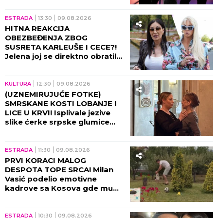
vidite KO je 100% prirodan!
ESTRADA
13:30
09.08.2026
HITNA REAKCIJA
OBEZBEĐENJA ZBOG
SUSRETA KARLEUŠE I CECE?!
Jelena joj se direktno obratila,
pa napravila opštu pometnju!
KULTURA
12:30
09.08.2026
(UZNEMIRUJUĆE FOTKE)
SMRSKANE KOSTI LOBANJE I
LICE U KRVI! Isplivale jezive
slike ćerke srpske glumice
nakon stravične nesreće: Od
ovog prizora podilazi jeza!
ESTRADA
11:30
09.08.2026
PRVI KORACI MALOG
DESPOTA TOPE SRCA! Milan
Vasić podelio emotivne
kadrove sa Kosova gde mu
sin UČI DA HODA!
ESTRADA
10:30
09.08.2026