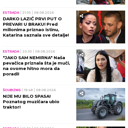
brzinom! (VIDEO)
ESTRADA
21:30
08.08.2026
DARKO LAZIĆ PRVI PUT O
PREVARI U BRAKU! Pred
milionima priznao istinu,
Katarina saznala sve detalje!
ESTRADA
20:30
08.08.2026
"JAKO SAM NEMIRNA" Naša
pevačica priznala šta je muči,
na ovome hitno mora da
poradi!
ŠOUBIZNIS
19:48
08.08.2026
NIJE MU BILO SPASA!
Poznatog muzičara ubio
traktor!