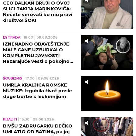
CEO BALKAN BRUJI O OVOJ
SLICI TAKIJA MARINKOVIĆA:
Nećete verovati ko mu pravi
društvo! ŠOK!
ESTRADA
18:00
09.08.2026
IZNENADNO OBAVEŠTENJE
MALE CANE UZBURKALO
KOMPLETNU JAVNOST!
Razarajuće vesti o pokojnom
suprugu hitno morala da
podeli!
ŠOUBIZNIS
17:00
09.08.2026
UMRLA KRALJICA ROMSKE
MUZIKE: Izgubila život posle
duge borbe s leukemijom
RIJALITI
16:30
09.08.2026
BIVŠU ZADRUGARKU DEČKO
UMLATIO OD BATINA, pa joj