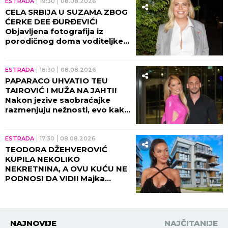
ESTRADA
19:30
08.08.2026
CELA SRBIJA U SUZAMA ZBOG
ĆERKE DEE ĐURĐEVIĆ!
Objavljena fotografija iz
porodičnog doma voditeljke,
sve usledilo nakon povratka iz
porodilišta!
ESTRADA
18:30
08.08.2026
PAPARACO UHVATIO TEU
TAIROVIĆ I MUŽA NA JAHTI!
Nakon jezive saobraćajke
razmenjuju nežnosti, evo kako
sada izgledaju (FOTO+VIDEO)
ESTRADA
17:30
08.08.2026
TEODORA DŽEHVEROVIĆ
KUPILA NEKOLIKO
NEKRETNINA, A OVU KUĆU NE
PODNOSI DA VIDI! Majka
otkrila sve: "Rekla mi je da je
prodam"
NAJNOVIJE
NAJČITANIJE