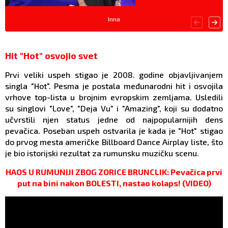
Inna
Hit "Hot" osvojio svet
Prvi veliki uspeh stigao je 2008. godine objavljivanjem
singla "Hot". Pesma je postala međunarodni hit i osvojila
vrhove top-lista u brojnim evropskim zemljama. Usledili
su singlovi "Love", "Deja Vu" i "Amazing", koji su dodatno
učvrstili njen status jedne od najpopularnijih dens
pevačica. Poseban uspeh ostvarila je kada je "Hot" stigao
do prvog mesta američke Billboard Dance Airplay liste, što
je bio istorijski rezultat za rumunsku muzičku scenu.
HAOS U RUMUNIJI ZBOG ZORICE BRUNCLIK: Pevačica prvi
put na bini nakon BOLESTI, nastao kolaps! (VIDEO)