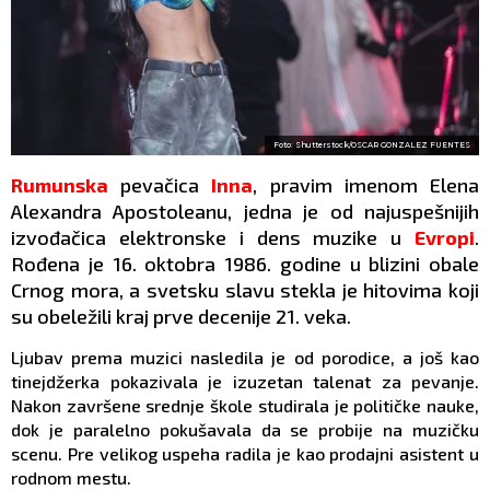
Foto: Shutterstock/OSCAR GONZALEZ FUENTES
Rumunska
pevačica
Inna
, pravim imenom Elena
Alexandra Apostoleanu, jedna je od najuspešnijih
izvođačica elektronske i dens muzike u
Evropi
.
Rođena je 16. oktobra 1986. godine u blizini obale
Crnog mora, a svetsku slavu stekla je hitovima koji
su obeležili kraj prve decenije 21. veka.
Ljubav prema muzici nasledila je od porodice, a još kao
tinejdžerka pokazivala je izuzetan talenat za pevanje.
Nakon završene srednje škole studirala je političke nauke,
dok je paralelno pokušavala da se probije na muzičku
scenu. Pre velikog uspeha radila je kao prodajni asistent u
rodnom mestu.