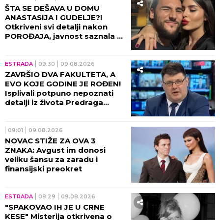
ŠTA SE DEŠAVA U DOMU
ANASTASIJA I GUDELJE?!
Otkriveni svi detalji nakon
POROĐAJA, javnost saznala u
kakvom je stanju SIN!
ESTRADA
09:30
09.08.2026
ZAVRŠIO DVA FAKULTETA, A
EVO KOJE GODINE JE ROĐEN!
Isplivali potpuno nepoznati
detalji iz života Predraga
Sarape, ove činjenice će vas
IZNENADITI!
09:01
09.08.2026
NOVAC STIŽE ZA OVA 3
ZNAKA: Avgust im donosi
veliku šansu za zaradu i
finansijski preokret
ESTRADA
08:29
09.08.2026
"SPAKOVAO IH JE U CRNE
KESE" Misterija otkrivena o