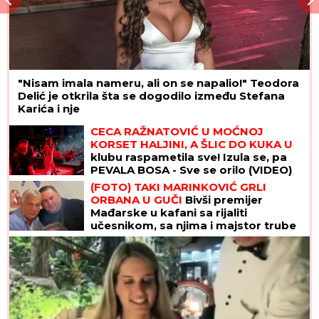
"Nisam imala nameru, ali on se napalio!" Teodora
Delić je otkrila šta se dogodilo između Stefana
Karića i nje
CECA RAŽNATOVIĆ U MOĆNOJ
KORSET HALJINI, A ŠLIC DO KUKA U
klubu raspametila sve! Izula se, pa
PEVALA BOSA - Sve se orilo (VIDEO)
(FOTO) TAKI MARINKOVIĆ GRLI
ORBANA U GUČI
Bivši premijer
Mađarske u kafani sa rijaliti
učesnikom, sa njima i majstor trube