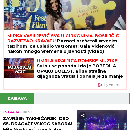
MIRKA VASILJEVIĆ SVA U CIRKONIMA, BOSILJČIĆ
RAZVEZAO KRAVATU
Poznati prošetali crvenim
tepihom, pa usledio vatromet: Gala Videnović
nakon mnogo vremena u javnosti (Video)
UMRLA KRALJICA ROMSKE MUZIKE
Svi su se ponadali da je POBEDILA
OPAKU BOLEST, ali se strašna
dijagnoza vratila i odnela je za manje
od 8 MESECI
by Aklamator
ZABAVA
ESTRADA
00:52
ZAVRŠEN TAKMIČARSKI DEO
65. DRAGAČEVSKOG SABORA!
Mile Novković prva truba