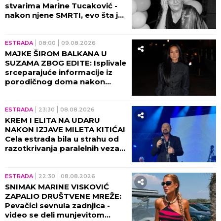
stvarima Marine Tucaković -
nakon njene SMRTI, evo šta je
Futa uradio!
ESTRADA
08:00
09.08.2026
MAJKE ŠIROM BALKANA U
SUZAMA ZBOG EDITE: Isplivale
srceparajuće informacije iz
porodičnog doma nakon
porođaja!
ESTRADA
23:30
08.08.2026
KREM I ELITA NA UDARU
NAKON IZJAVE MILETA KITIĆA!
Cela estrada bila u strahu od
razotkrivanja paralelnih veza
tad!
ESTRADA
22:30
08.08.2026
SNIMAK MARINE VISKOVIĆ
ZAPALIO DRUŠTVENE MREŽE:
Pevačici sevnula zadnjica -
video se deli munjevitom