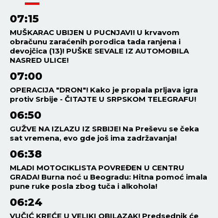
07:15
MUŠKARAC UBIJEN U PUCNJAVI! U krvavom
obračunu zaraćenih porodica tada ranjena i
devojčica (13)! PUŠKE SEVALE IZ AUTOMOBILA
NASRED ULICE!
07:00
OPERACIJA "DRON"! Kako je propala prljava igra
protiv Srbije - ČITAJTE U SRPSKOM TELEGRAFU!
06:50
GUŽVE NA IZLAZU IZ SRBIJE! Na Preševu se čeka
sat vremena, evo gde još ima zadržavanja!
06:38
MLADI MOTOCIKLISTA POVREĐEN U CENTRU
GRADA! Burna noć u Beogradu: Hitna pomoć imala
pune ruke posla zbog tuča i alkohola!
06:24
VUČIĆ KREĆE U VELIKI OBILAZAK! Predsednik će