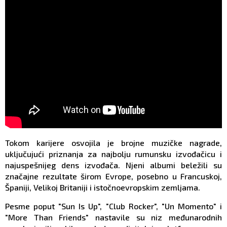
Tokom karijere osvojila je brojne muzičke nagrade,
uključujući priznanja za najbolju rumunsku izvođačicu i
najuspešnijeg dens izvođača. Njeni albumi beležili su
značajne rezultate širom Evrope, posebno u Francuskoj,
Španiji, Velikoj Britaniji i istočnoevropskim zemljama.
Pesme poput "Sun Is Up", "Club Rocker", "Un Momento" i
"More Than Friends" nastavile su niz međunarodnih