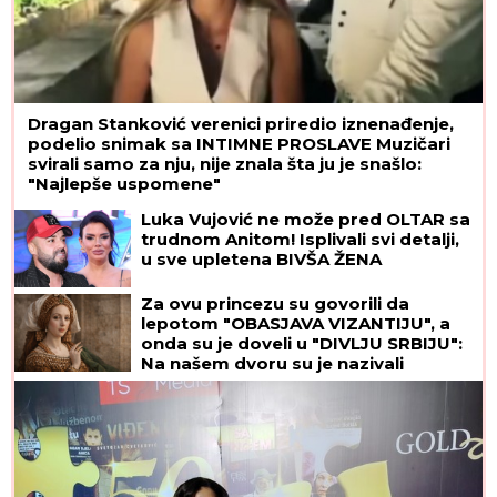
Dragan Stanković verenici priredio iznenađenje,
podelio snimak sa INTIMNE PROSLAVE Muzičari
svirali samo za nju, nije znala šta ju je snašlo:
"Najlepše uspomene"
Luka Vujović ne može pred OLTAR sa
trudnom Anitom! Isplivali svi detalji,
u sve upletena BIVŠA ŽENA
Za ovu princezu su govorili da
lepotom "OBASJAVA VIZANTIJU", a
onda su je doveli u "DIVLJU SRBIJU":
Na našem dvoru su je nazivali
"ŠUGAVOM" I "GREŠNOM", a onda su
je proterali GOLU I BOSU