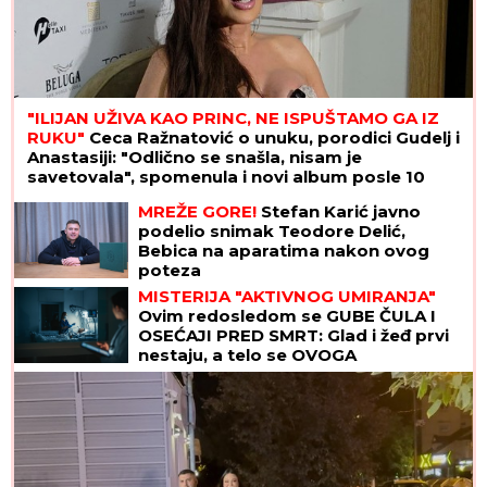
"ILIJAN UŽIVA KAO PRINC, NE ISPUŠTAMO GA IZ
RUKU"
Ceca Ražnatović o unuku, porodici Gudelj i
Anastasiji: "Odlično se snašla, nisam je
savetovala", spomenula i novi album posle 10
godina
MREŽE GORE!
Stefan Karić javno
podelio snimak Teodore Delić,
Bebica na aparatima nakon ovog
poteza
MISTERIJA "AKTIVNOG UMIRANJA"
Ovim redosledom se GUBE ČULA I
OSEĆAJI PRED SMRT: Glad i žeđ prvi
nestaju, a telo se OVOGA
POSLEDNJE ODRIČE, tvrde
NEURONAUČNICI