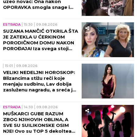
uzeo novac: Ona nakon
OPORAVKA smogla snage i
otkrila SVE POTRESNE
DETALJE!
ESTRADA
15:30
09.08.2026
SUZANA MANČIĆ OTKRILA ŠTA
JE ZATEKLA U ĆERKINOM
PORODIČNOM DOMU NAKON
POROĐAJA! Iza svega stoji
njen ZET - zaledila se od šoka
kada je ugledala ovo!
15:01
09.08.2026
VELIKI NEDELJNI HOROSKOP:
Blizancima stižu reči koje
menjaju sudbinu, Lav dobija
zasluženu nagradu, a sreća je
na strani samo jednog znaka
ESTRADA
14:30
09.08.2026
MUŠKARCI GUBE RAZUM
ZBOG NJIHOVIH OBLINA, A
SVE SU SUILIKONSKE OSIM
NJE! Ovo su TOP 5 dekoltea
estrade, pašće vam vilica kad