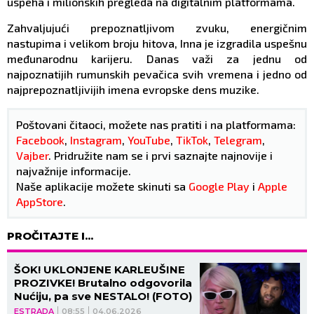
uspeha i milionskih pregleda na digitalnim platformama.
Zahvaljujući prepoznatljivom zvuku, energičnim
nastupima i velikom broju hitova, Inna je izgradila uspešnu
međunarodnu karijeru. Danas važi za jednu od
najpoznatijih rumunskih pevačica svih vremena i jedno od
najprepoznatljivijih imena evropske dens muzike.
Poštovani čitaoci, možete nas pratiti i na platformama:
Facebook
,
Instagram
,
YouTube
,
TikTok
,
Telegram
,
Vajber
. Pridružite nam se i prvi saznajte najnovije i
najvažnije informacije.
Naše aplikacije možete skinuti sa
Google Play
i
Apple
AppStore
.
PROČITAJTE I...
ŠOK! UKLONJENE KARLEUŠINE
PROZIVKE! Brutalno odgovorila
Nućiju, pa sve NESTALO! (FOTO)
ESTRADA
08:55
04.06.2026