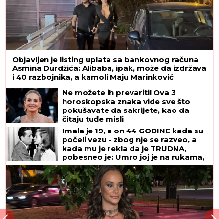
Objavljen je listing uplata sa bankovnog računa
Asmina Durdžića: Alibaba, ipak, može da izdržava
i 40 razbojnika, a kamoli Maju Marinković
Ne možete ih prevariti! Ova 3
horoskopska znaka vide sve što
pokušavate da sakrijete, kao da
čitaju tuđe misli
Imala je 19, a on 44 GODINE kada su
počeli vezu - zbog nje se razveo, a
kada mu je rekla da je TRUDNA,
pobesneo je: Umro joj je na rukama,
ona je njihovu ljubav čuvala do smrti