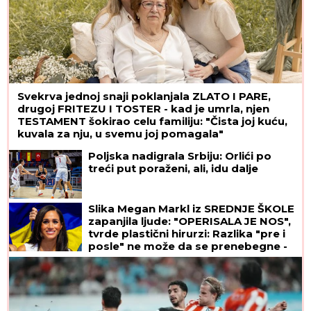
Svekrva jednoj snaji poklanjala ZLATO I PARE,
drugoj FRITEZU I TOSTER - kad je umrla, njen
TESTAMENT šokirao celu familiju: "Čista joj kuću,
kuvala za nju, u svemu joj pomagala"
Poljska nadigrala Srbiju: Orlići po
treći put poraženi, ali, idu dalje
Slika Megan Markl iz SREDNJE ŠKOLE
zapanjila ljude: "OPERISALA JE NOS",
tvrde plastični hirurzi: Razlika "pre i
posle" ne može da se prenebegne -
vojvotkinja pokrenula trend u
estetskoj hirurgiji