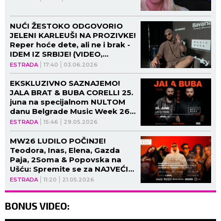
NUĆI ŽESTOKO ODGOVORIO
JELENI KARLEUŠI NA PROZIVKE!
Reper hoće dete, ali ne i brak -
IDEM IZ SRBIJE! (VIDEO,
GALERIJA)
ESTRADA
17:40
03.06.2026
EKSKLUZIVNO SAZNAJEMO!
JALA BRAT & BUBA CORELLI 25.
juna na specijalnom NULTOM
danu Belgrade Music Week 26
na UŠĆU
ESTRADA
15:46
29.05.2026
MW26 LUDILO POČINJE!
Teodora, Inas, Elena, Gazda
Paja, 2Soma & Popovska na
Ušću: Spremite se za NAJVEĆI
LETNJI SPEKTAKL na Balkanu -
ESTRADA
11:20
21.05.2026
EARLY BIRD ULAZNICE U
PRODAJI OD DANAS
BONUS VIDEO: