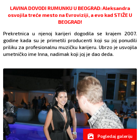
LAVINA DOVODI RUMUNKU U BEOGRAD: Aleksandra
osvojila treće mesto na Evroviziji, a evo kad STIŽE U
BEOGRAD!
Prekretnica u njenoj karijeri dogodila se krajem 2007.
godine kada su je primetili producenti koji su joj ponudili
priliku za profesionalnu muzičku karijeru. Ubrzo je usvojila
umetničko ime Inna, nadimak koji joj je dao deda.
Pogledaj galeriju