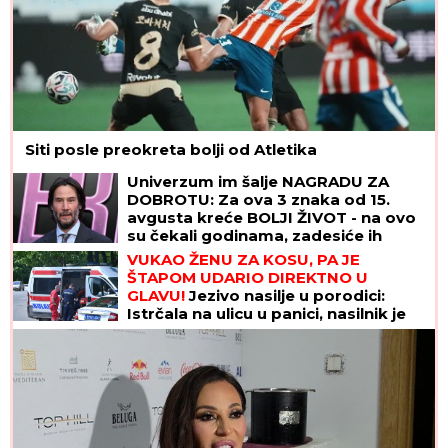
Siti posle preokreta bolji od Atletika
Univerzum im šalje NAGRADU ZA
DOBROTU: Za ova 3 znaka od 15.
avgusta kreće BOLJI ŽIVOT - na ovo
su čekali godinama, zadesiće ih
sreća o kakvoj su do sad mogli
VUKAO ŽENU ZA KOSU, PA JE
samo da sanjaju
ŠTAPOM UDARIO DIREKTNO U
GLAVU!
Jezivo nasilje u porodici:
Istrčala na ulicu u panici, nasilnik je
stigao, prolaznici sprečili katastrofu