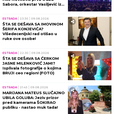
Sabora, orkestar Vasiljević iz
Požege najbolji orkestar
ESTRADA
23:30
09.08.2026
ŠTA SE DEŠAVA SA IMOVINOM
ŠERIFA KONJEVIĆA?
Višedecenijski rad otišao u
ruke ove osobe!
ESTRADA
22:30
09.08.2026
ŠTA SE DEŠAVA SA ĆERKOM
JASNE MILENKOVIĆ JAMI?
Isplivala fotografije o kojima
BRUJI ceo region! (FOTO)
ESTRADA
21:45
09.08.2026
MARIJANA MATEUS SLUČAJNO
UBILA GOLUBA: Jeziv prizor
pred kamerama ŠOKIRAO
publiku - nastao muk tada!