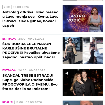
21:01
09.08.2026
Astrolog otkriva: Mlad mesec
u Lavu menja sve - Ovnu, Lavu
i Strelcu slede ljubav, novac i
uspeh
ESTRADA
21:00
09.08.2026
ŠOK-BOMBA CECE NAKON
KARLEUŠINE BRUTALNE
PROZIVKE! Pevačice uhvaćene
zajedno, nastao opšti haos!
ESTRADA
20:00
09.08.2026
SKANDAL TRESE ESTRADU!
Supruga Slobe Radanovića
PROGOVORILA O SVEMU: Evo
šta se desilo sa Raletom!
RIJALITI
19:00
09.08.2026