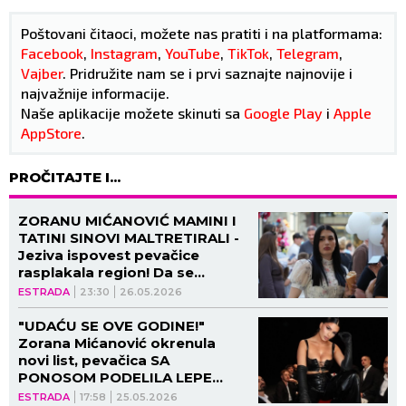
Poštovani čitaoci, možete nas pratiti i na platformama:
Facebook
,
Instagram
,
YouTube
,
TikTok
,
Telegram
,
Vajber
. Pridružite nam se i prvi saznajte najnovije i
najvažnije informacije.
Naše aplikacije možete skinuti sa
Google Play
i
Apple
AppStore
.
PROČITAJTE I...
ZORANU MIĆANOVIĆ MAMINI I
TATINI SINOVI MALTRETIRALI -
Jeziva ispovest pevačice
rasplakala region! Da se
naježiš!
ESTRADA
23:30
26.05.2026
"UDAĆU SE OVE GODINE!"
Zorana Mićanović okrenula
novi list, pevačica SA
PONOSOM PODELILA LEPE
VESTI!
ESTRADA
17:58
25.05.2026