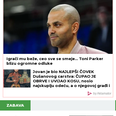
Igrači mu beže, ceo sve se smeje... Toni Parker
blizu ogromne odluke
Jovan je bio NAJLEPŠI ČOVEK
Dušanovog carstva: ČUPAO JE
OBRVE I UVIJAO KOSU, nosio
najskuplju odeću, a o njegovoj građi i
danas se priča
by Aklamator
ZABAVA