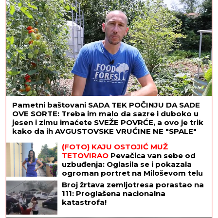
Pametni baštovani SADA TEK POČINJU DA SADE
OVE SORTE: Treba im malo da sazre i duboko u
jesen i zimu imaćete SVEŽE POVRĆE, a ovo je trik
kako da ih AVGUSTOVSKE VRUĆINE NE "SPALE"
(FOTO) KAJU OSTOJIĆ MUŽ
TETOVIRAO
Pevačica van sebe od
uzbuđenja: Oglasila se i pokazala
ogroman portret na Miloševom telu
Broj žrtava zemljotresa porastao na
111: Proglašena nacionalna
katastrofa!