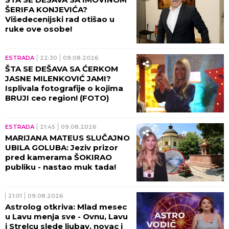
ŠERIFA KONJEVIĆA?
Višedecenijski rad otišao u
ruke ove osobe!
ESTRADA
22:30
09.08.2026
ŠTA SE DEŠAVA SA ĆERKOM
JASNE MILENKOVIĆ JAMI?
Isplivala fotografije o kojima
BRUJI ceo region! (FOTO)
ESTRADA
21:45
09.08.2026
MARIJANA MATEUS SLUČAJNO
UBILA GOLUBA: Jeziv prizor
pred kamerama ŠOKIRAO
publiku - nastao muk tada!
21:01
09.08.2026
Astrolog otkriva: Mlad mesec
u Lavu menja sve - Ovnu, Lavu
i Strelcu slede ljubav, novac i