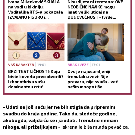
Ivana Milenković SKIJALA
Nisu dijeta ni teretana: OVE
na vodi u bikiniju:
NEOBIČNE NAVIKE mogu
Voditeljka RTS-a pokazala
imati veliki uticaj na
IZVAJANU FIGURU i
DUGOVEČNOST - tvrde
oduševila snimkom sa
stručnjaci
Save (VIDEO)
VAŠ KARAKTER
19:01
BRAK I VEZE
17:01
BRZI TEST LIČNOSTI: Koju
Ovo je najusamljeniji
biste kovertu prvo otvorili?
trenutak u vezi: Nije
Izbor otkriva vašu
prevara, nije svađa - već
dominantnu crtu!
nešto mnogo tiše
-
Udati se još neću jer ne bih stigla da pripremim
svadbu do kraja godine. Tako da, sledeće godine,
akobogda, valjda ću se i ja udati. Trenutno nemam
nikoga, ali priželjkujem
- iskrena je bila mlada pevačica.