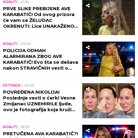
RIJALITI
21:10
PRVE SLIKE PREBIJENE AVE
KARABATIĆ! Od ovog prizora
će vam se ŽELUDAC
OKRENUTI: Lice UNAKAŽENO,
gledate na sopstvenu
odgovornost (UZNEMIRUJUĆI
FOTO)
RIJALITI
20:55
POLICIJA ODMAH
ALARMIRANA ZBOG AVE
KARABATIĆ! Evo šta se dešava
nakon STRAVIČNIH vesti o
brutalnom NASILJU
ESTRADA
20:30
POVREĐENA NIKOLIJA!
Poslednje vesti o ćerki Vesne
Zmijanac UZNEMIRILE ljude,
ovo je fotografija koja kruži
internetom (FOTO)
RIJALITI
19:55
PRETUČENA AVA KARABATIĆ?!