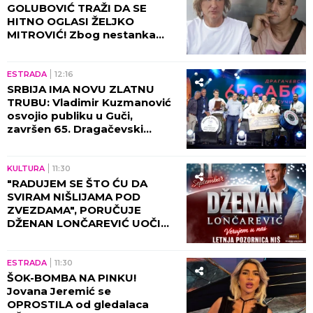
GOLUBOVIĆ TRAŽI DA SE
HITNO OGLASI ŽELJKO
MITROVIĆ! Zbog nestanka
ogromne sume nastala
totalna pometnja!
ESTRADA
12:16
SRBIJA IMA NOVU ZLATNU
TRUBU: Vladimir Kuzmanović
osvojio publiku u Guči,
završen 65. Dragačevski
sabor trubača - evo ko je sve
odneo prestižne nagrade!
KULTURA
11:30
"RADUJEM SE ŠTO ĆU DA
SVIRAM NIŠLIJAMA POD
ZVEZDAMA", PORUČUJE
DŽENAN LONČAREVIĆ UOČI
KONCERTA NA LETNJOJ
POZORNICI U NIŠU
ESTRADA
11:30
ŠOK-BOMBA NA PINKU!
Jovana Jeremić se
OPROSTILA od gledalaca