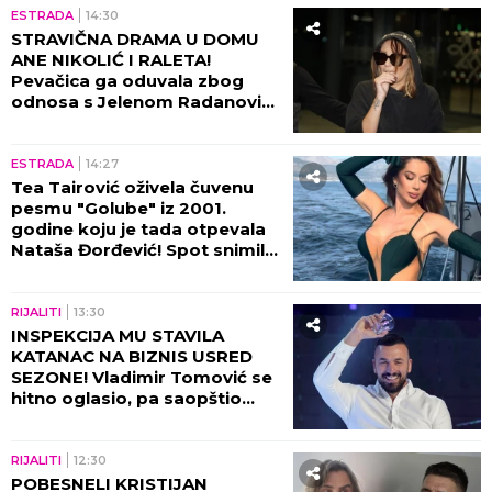
ESTRADA
14:30
STRAVIČNA DRAMA U DOMU
ANE NIKOLIĆ I RALETA!
Pevačica ga oduvala zbog
odnosa s Jelenom Radanović,
prepiske će vas naježiti!
ESTRADA
14:27
Tea Tairović oživela čuvenu
pesmu "Golube" iz 2001.
godine koju je tada otpevala
Nataša Đorđević! Spot snimila
na brodu u Crnoj Gori, usijale
se mreže od komentara
(VIDEO)
RIJALITI
13:30
INSPEKCIJA MU STAVILA
KATANAC NA BIZNIS USRED
SEZONE! Vladimir Tomović se
hitno oglasio, pa saopštio
LOŠE VESTI!
RIJALITI
12:30
POBESNELI KRISTIJAN