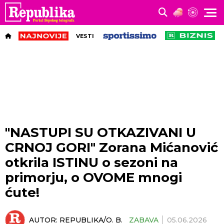
VESTI
"NASTUPI SU OTKAZIVANI U
CRNOJ GORI" Zorana Mićanović
otkrila ISTINU o sezoni na
primorju, o OVOME mnogi
ćute!
AUTOR:
REPUBLIKA/O. B.
ZABAVA
05.06.2026