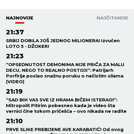
NAJNOVIJE
NAJČITANIJE
21:37
SRBIJ DOBILA JOŠ JEDNOG MILIONERA! Izvučen
LOTO 5 - DŽOKER!
21:23
“OPSEDNUTOST DEMONIMA NIJE PRIČA ZA MALU
DECU, NEGO TO REALNO POSTOJI”: Patrijarh
Porfirije poslao snažnu poruku o nečistim silama
(VIDEO)
21:19
“SAD BIH VAS SVE IZ HRAMA BIČEM ISTERAO!”:
Mitropolit Pitirim pobesneo kada je video šta
vernici čine tokom pričešća – ovo nikada ne radite
21:10
PRVE SLIKE PREBIJENE AVE KARABATIĆ! Od ovog