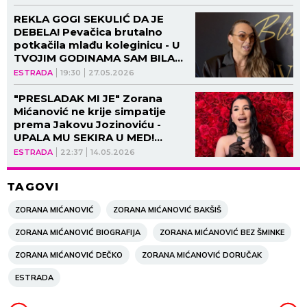
REKLA GOGI SEKULIĆ DA JE
DEBELA! Pevačica brutalno
potkačila mlađu koleginicu - U
TVOJIM GODINAMA SAM BILA
TOP MODEL!
ESTRADA
19:30
27.05.2026
"PRESLADAK MI JE" Zorana
Mićanović ne krije simpatije
prema Jakovu Jozinoviću -
UPALA MU SEKIRA U MED!
(VIDEO)
ESTRADA
22:37
14.05.2026
TAGOVI
ZORANA MIĆANOVIĆ
ZORANA MIĆANOVIĆ BAKŠIŠ
ZORANA MIĆANOVIĆ BIOGRAFIJA
ZORANA MIĆANOVIĆ BEZ ŠMINKE
ZORANA MIĆANOVIĆ DEČKO
ZORANA MIĆANOVIĆ DORUČAK
ESTRADA