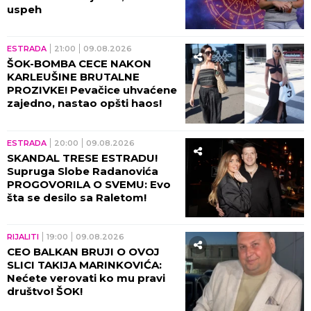
uspeh
ESTRADA
21:00
09.08.2026
ŠOK-BOMBA CECE NAKON
KARLEUŠINE BRUTALNE
PROZIVKE! Pevačice uhvaćene
zajedno, nastao opšti haos!
ESTRADA
20:00
09.08.2026
SKANDAL TRESE ESTRADU!
Supruga Slobe Radanovića
PROGOVORILA O SVEMU: Evo
šta se desilo sa Raletom!
RIJALITI
19:00
09.08.2026
CEO BALKAN BRUJI O OVOJ
SLICI TAKIJA MARINKOVIĆA:
Nećete verovati ko mu pravi
društvo! ŠOK!