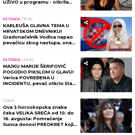
UŽIVO u programu - otkrila
NAJNOVIJE VESTI
ESTRADA
10:30
KARLEUŠA GLAVNA TEMA U
HRVATSKOM DNEVNIKU!
Gradonačelnik Vodica napao
pevačicu zbog nastupa, ona
mu ZAPUŠILA USTA! (FOTO)
ESTRADA
09:30
MAJKU MARIJE ŠERIFOVIĆ
POGODIO PIKSLOM U GLAVU!
Verica POVREĐENA U
INCIDENTU, pevač otkrio šta
se desilo tada!
09:01
Ova 3 horoskopska znaka
čeka VELIKA SREĆA od 10. do
16. avgusta: Pomračenje
Sunca donosi PREOKRET koji
nisu očekivali