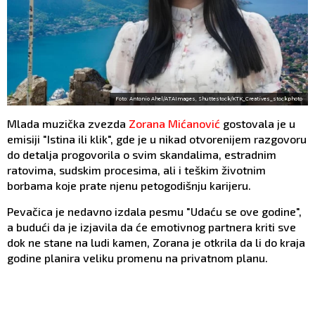
Foto: Antonio Ahel/ATAImages, Shuttestock/KTK_Creatives_stockphoto
Mlada muzička zvezda
Zorana Mićanović
gostovala je u
emisiji "Istina ili klik", gde je u nikad otvorenijem razgovoru
do detalja progovorila o svim skandalima, estradnim
ratovima, sudskim procesima, ali i teškim životnim
borbama koje prate njenu petogodišnju karijeru.
Pevačica je nedavno izdala pesmu "Udaću se ove godine",
a budući da je izjavila da će emotivnog partnera kriti sve
dok ne stane na ludi kamen, Zorana je otkrila da li do kraja
godine planira veliku promenu na privatnom planu.