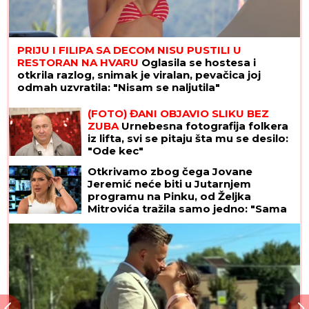
PRIJU I FILIPA SA DECOM NISU PUSTILI U
RESTORAN NA HVARU
Oglasila se hostesa i
otkrila razlog, snimak je viralan, pevačica joj
odmah uzvratila: "Nisam se naljutila"
(FOTO) ĐANI OBJAVIO SLIKU BEZ
ZUBA
Urnebesna fotografija folkera
iz lifta, svi se pitaju šta mu se desilo:
"Ode kec"
Otkrivamo zbog čega Jovane
Jeremić neće biti u Jutarnjem
programu na Pinku, od Željka
Mitrovića tražila samo jedno: "Sama
je tako htela"