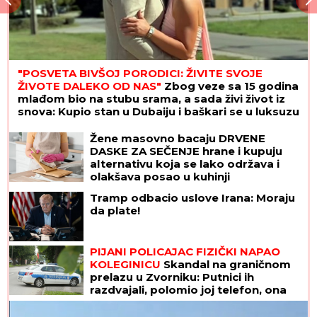
"POSVETA BIVŠOJ PORODICI: ŽIVITE SVOJE
ŽIVOTE DALEKO OD NAS"
Zbog veze sa 15 godina
mlađom bio na stubu srama, a sada živi život iz
snova: Kupio stan u Dubaiju i baškari se u luksuzu
Žene masovno bacaju DRVENE
DASKE ZA SEČENJE hrane i kupuju
alternativu koja se lako održava i
olakšava posao u kuhinji
Tramp odbacio uslove Irana: Moraju
da plate!
PIJANI POLICAJAC FIZIČKI NAPAO
KOLEGINICU
Skandal na graničnom
prelazu u Zvorniku: Putnici ih
razdvajali, polomio joj telefon, ona
završila u bolnici!