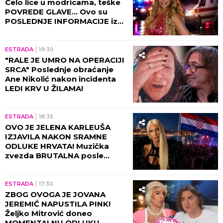
Celo lice u modricama, teške
POVREDE GLAVE... Ovo su
POSLEDNJE INFORMACIJE iz
Urgentnog centra, detalji JEŽE
DO KOSTIJU
ESTRADA
19:30
"RALE JE UMRO NA OPERACIJI
SRCA" Poslednje obraćanje
Ane Nikolić nakon incidenta
LEDI KRV U ŽILAMA!
ESTRADA
18:35
OVO JE JELENA KARLEUŠA
IZJAVILA NAKON SRAMNE
ODLUKE HRVATA! Muzička
zvezda BRUTALNA posle
udara: Ponosna sam što
dolazim iz SRBIJE
ESTRADA
17:30
ZBOG OVOGA JE JOVANA
JEREMIĆ NAPUSTILA PINK!
Željko Mitrović doneo
MOMENTALNU ODLUKU,