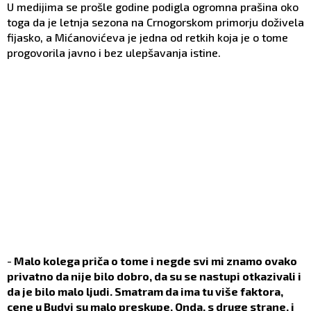
U medijima se prošle godine podigla ogromna prašina oko
toga da je letnja sezona na Crnogorskom primorju doživela
fijasko, a Mićanovićeva je jedna od retkih koja je o tome
progovorila javno i bez ulepšavanja istine.
-
Malo kolega priča o tome i negde svi mi znamo ovako
privatno da nije bilo dobro, da su se nastupi otkazivali i
da je bilo malo ljudi. Smatram da ima tu više faktora,
cene u Budvi su malo preskupe. Onda, s druge strane, i