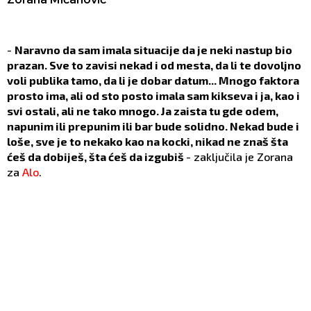
-
Naravno da sam imala situacije da je neki nastup bio
prazan. Sve to zavisi nekad i od mesta, da li te dovoljno
voli publika tamo, da li je dobar datum... Mnogo faktora
prosto ima, ali od sto posto imala sam kikseva i ja, kao i
svi ostali, ali ne tako mnogo. Ja zaista tu gde odem,
napunim ili prepunim ili bar bude solidno. Nekad bude i
loše, sve je to nekako kao na kocki, nikad ne znaš šta
ćeš da dobiješ, šta ćeš da izgubiš
- zaključila je Zorana
za
Alo
.