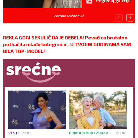
Pogledaj galeriju
Zorana Mićanović
REKLA GOGI SEKULIĆ DA JE DEBELA! Pevačica brutalno
potkačila mlađu koleginicu - U TVOJIM GODINAMA SAM
BILA TOP-MODEL!
VESTI
21:01
PRIRODOM DO ZDRAVLJA
20:00