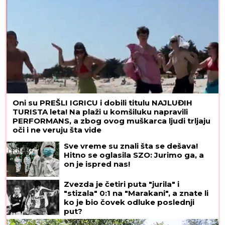
Oni su PREŠLI IGRICU i dobili titulu NAJLUĐIH
TURISTA leta! Na plaži u komšiluku napravili
PERFORMANS, a zbog ovog muškarca ljudi trljaju
oči i ne veruju šta vide
Sve vreme su znali šta se dešava!
Hitno se oglasila SZO: Jurimo ga, a
on je ispred nas!
Zvezda je četiri puta "jurila" i
"stizala" 0:1 na "Marakani", a znate li
ko je bio čovek odluke poslednji
put?