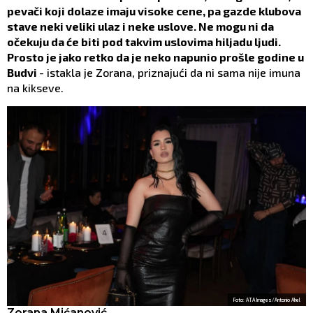
pevači koji dolaze imaju visoke cene, pa gazde klubova
stave neki veliki ulaz i neke uslove. Ne mogu ni da
očekuju da će biti pod takvim uslovima hiljadu ljudi.
Prosto je jako retko da je neko napunio prošle godine u
Budvi
- istakla je Zorana, priznajući da ni sama nije imuna
na kikseve.
Foto: ATA Images/Antonio Ahel
Zorana Mićanović