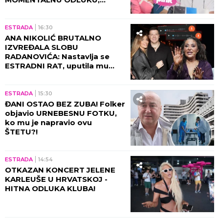
voditeljka odlazi - ovo su svi
detalji (GALERIJA)
ESTRADA
16:30
ANA NIKOLIĆ BRUTALNO
IZVREĐALA SLOBU
RADANOVIĆA: Nastavlja se
ESTRADNI RAT, uputila mu
OVO UPOZORENJE! (FOTO)
ESTRADA
15:30
ĐANI OSTAO BEZ ZUBA! Folker
objavio URNEBESNU FOTKU,
ko mu je napravio ovu
ŠTETU?!
ESTRADA
14:54
OTKAZAN KONCERT JELENE
KARLEUŠE U HRVATSKOJ -
HITNA ODLUKA KLUBA!