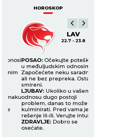
HOROSKOP
LAV
DE
22.7 - 23.8
24.8
osi
POSAO:
Očekujte poteškoće
POSAO:
Uspeh u k
u međuljudskim odnosima.
zanimanjima i u ob
im
Započećete neku saradnju,
prosvete obeležiće
ali ne bez prepreka. Ostanite
Međutim, imate taj
smireni.
koji vas podrivaju.
LJUBAV:
Ukoliko u vašem
LJUBAV:
Partneru 
aku
odnosu dugo postoji
više pažnje i otvo
problem, danas to može
razgovarajte da ne
kulminirati. Pred vama je
do velike rasprave 
rešenje ili-ili. Verujte intuiciji.
razilaženja.
ZDRAVLJE:
Dobro se
ZDRAVLJE:
Pojača
osećate.
nervoza.