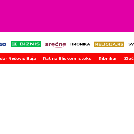
HRONIKA
SV
dar Nešović Baja
Rat na Bliskom istoku
Ribnikar
Zloč