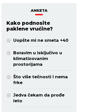
ANKETA
Kako podnosite
paklene vrućine?
Uopšte mi ne smeta +40
Boravim u isključivo u
klimatizovanim
prostorijama
Što više tečnosti i nema
frke
Jedva čekam da prođe
leto