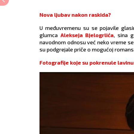
Nova ljubav nakon raskida?
U međuvremenu su se pojavile glasin
glumca
Alekseja Bjelogrlića
, sina 
navodnom odnosu već neko vreme se s
su podgrejale priče o mogućoj romansi
Fotografije koje su pokrenule lavin