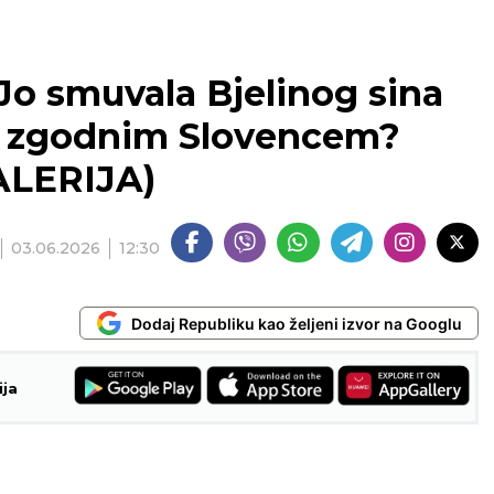
o smuvala Bjelinog sina
 zgodnim Slovencem?
GALERIJA)
03.06.2026
12:30
Dodaj Republiku kao željeni izvor na Googlu
ija