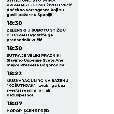
ŠTITILI ONO ŠTO SVIMA
PRIPADA - LJUDSKI ŽIVOT! Vučić
dočekao vatrogasce koji su
gasili požare u Španiji!
18:30
ZELENSKI U SUBOTU STIŽE U
BEOGRAD Ugostiće ga
predsednik Vučić
18:30
SUTRA JE VELIKI PRAZNIK!
Slavimo Uspenije Svete Ane,
majke Presvete Bogorodice!
18:22
MUŠKARAC UMRO NA BAZENU
"KOŠUTNJAK"! Izvukli ga bez
svesti i reanimirali, ali
bezuspešno!
18:07
HOROR-SCENE PRED