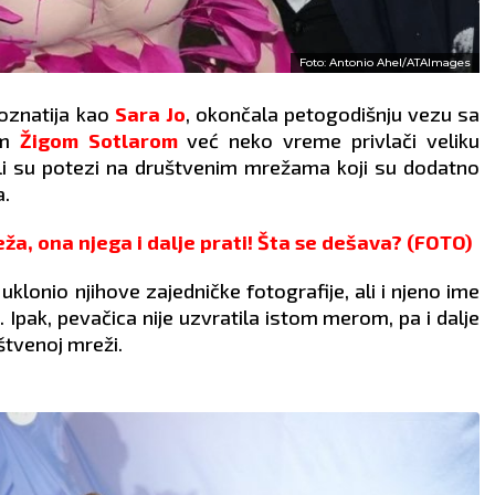
Foto: Antonio Ahel/ATAImages
poznatija kao
Sara Jo
, okončala petogodišnju vezu sa
em
Žigom Sotlarom
već neko vreme privlači veliku
ili su potezi na društvenim mrežama koji su dodatno
a.
a, ona njega i dalje prati! Šta se dešava? (FOTO)
uklonio njihove zajedničke fotografije, ali i njeno ime
 Ipak, pevačica nije uzvratila istom merom, pa i dalje
štvenoj mreži.