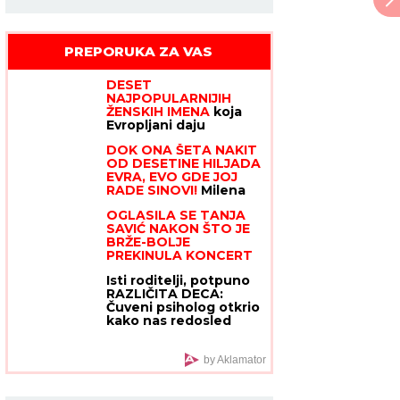
PREPORUKA ZA VAS
DESET
NAJPOPULARNIJIH
ŽENSKIH IMENA
koja
Evropljani daju
devojčicama u 2026:
DOK ONA ŠETA NAKIT
Prvo mesto sve
OD DESETINE HILJADA
iznenadilo, roditelji
EVRA, EVO GDE JOJ
potpuno promenili
RADE SINOVI!
Milena
favorite
Kačavenda otkrila
OGLASILA SE TANJA
pravu istinu o svojim
SAVIĆ NAKON ŠTO JE
naslednicima, jedan je
BRŽE-BOLJE
na primorju
PREKINULA KONCERT
"Meni to mnogo
Isti roditelji, potpuno
znači", čim je shvatila
RAZLIČITA DECA:
da situacija IZMIČE
Čuveni psiholog otkrio
KONTROLI morala da
kako nas redosled
reaguje
rođenja menja i zašto
jedno dete uvek
IZVUČE DEBLJI KRAJ
by Aklamator