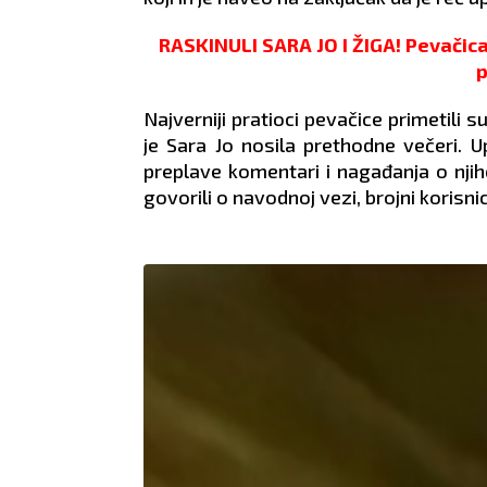
RASKINULI SARA JO I ŽIGA! Pevačic
p
Najverniji pratioci pevačice primetili s
je Sara Jo nosila prethodne večeri. U
preplave komentari i nagađanja o nji
govorili o navodnoj vezi, brojni korisn