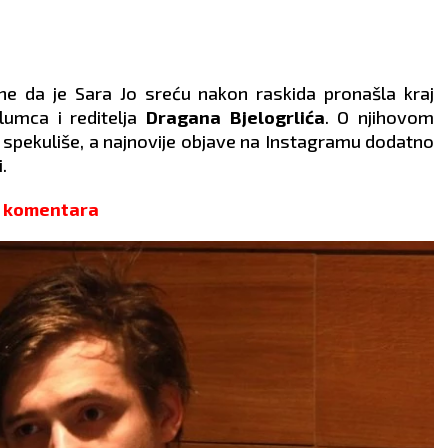
e da je Sara Jo sreću nakon raskida pronašla kraj
glumca i reditelja
Dragana Bjelogrlića
. O njihovom
pekuliše, a najnovije objave na Instagramu dodatno
.
u komentara