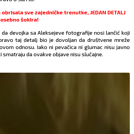
a obrisala sve zajedničke trenutke, JEDAN DETALJ
osebno šokira!
u da devojka sa Aleksejeve fotografije nosi lančić koji
pravo taj detalj bio je dovoljan da društvene mreže
hovom odnosu. Iako ni pevačica ni glumac nisu javno
ici smatraju da ovakve objave nisu slučajne.