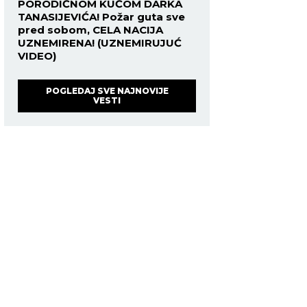
PORODIČNOM KUĆOM DARKA
TANASIJEVIĆA! Požar guta sve
pred sobom, CELA NACIJA
UZNEMIRENA! (UZNEMIRUJUĆ
VIDEO)
POGLEDAJ SVE NAJNOVIJE
VESTI