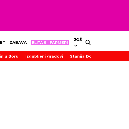
JOŠ
ET
ZABAVA
in u Boru
Izgubljeni gradovi
Stanija Dobrojević