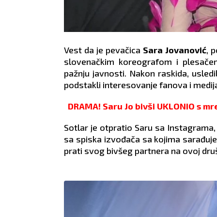
Vest da je pevačica
Sara Jovanović
, 
slovenačkim koreografom i plesač
pažnju javnosti. Nakon raskida, usled
podstakli interesovanje fanova i medij
DRAMA! Saru Jo bivši UKLONIO s mrež
Sotlar je otpratio Saru sa Instagrama, 
sa spiska izvođača sa kojima sarađuje.
prati svog bivšeg partnera na ovoj dru