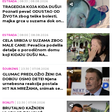
ESTRADA
08:33
08.08.2026
TRAGEDIJA KOJA KIDA DUŠU!
Poznati pevač ODUSTAO OD
ŽIVOTA zbog teške bolesti,
majka grca u suzama dok on
SPREMA SEBI GROB!
ESTRADA
08:00
08.08.2026
CELA SRBIJA U SUZAMA ZBOG
MALE CANE: Pevačica podelila
detalje o porodičnom domu
koji KIDAJU DUŠU NA
KOMADE!
ŠOUBIZNIS
23:30
07.08.2026
GLUMAC PREDLOŽIO ŽENI DA
DOBIJU OSMO DETE! Njena
urnebesna reakcija postala
HIT NA MREŽAMA, snimak se
deli neverovatnom brzinom!
(VIDEO)
RIJALITI
22:30
07.08.2026
BRUTALNO KAŽNJEN