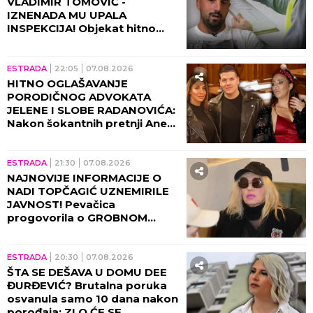
VLADIMIR TOMOVIĆ -
IZNENADA MU UPALA
INSPEKCIJA! Objekat hitno
zatvoren, on se odmah
oglasio!
ESTRADA
22:05
07.08.2026
HITNO OGLAŠAVANJE
PORODIČNOG ADVOKATA
JELENE I SLOBE RADANOVIĆA:
Nakon šokantnih pretnji Ane
Nikolić situacija dobija pravni
epilog!
ESTRADA
21:30
07.08.2026
NAJNOVIJE INFORMACIJE O
NADI TOPČAGIĆ UZNEMIRILE
JAVNOST! Pevačica
progovorila o GROBNOM
MESTU: JAKO SE PLAŠIM...
ESTRADA
20:30
07.08.2026
ŠTA SE DEŠAVA U DOMU DEE
ĐURĐEVIĆ? Brutalna poruka
osvanula samo 10 dana nakon
porođaja: ZLO ĆE SE