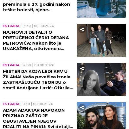
preminula u 27. godini nakon
teške bolesti, njene
POSLEDNJE REČI nateraće vas
na plač!
ESTRADA
13:30
08.08.2026
NAJNOVIJI DETALJI O
PRETUČENOJ ĆERKI DEJANA
PETROVIĆA: Nakon što je
UNAKAŽENA, otkriveno u
kakvom je sada stanju!
ESTRADA
12:30
08.08.2026
MISTERIJA KOJA LEDI KRV U
ŽILAMA! Naša pevačica iznela
ZASTRAŠUJUĆU TEORIJU o
smrti Andrijane Lazić: Otkrila
jeziv detalj iz Dubaija koji
menja SVE!
ESTRADA
11:30
08.08.2026
ADAM ADAKTAR NAPOKON
PRIZNAO ZAŠTO JE
OBUSTAVLJEN NJEGOV
RIJALITI NA PINKU: Svi detalji