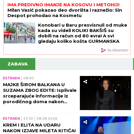
IMA PREDIVNO IMANJE NA KOSOVU I METOHIJI
Milan Vasić pokazao deo dvorišta i raznežio: Sin
Despot prohodao na Kosmetu
Konobari u Baru presvisnuli od muke
kada su videli KOLIKI BAKŠIŠ su
dobili na račun od 80 evra! A svi
gledaju koliko košta GURMANSKA
PLJESKAVICA - i evo kako
by Aklamator
komentarišu NAPOJNICU
ZABAVA
ESTRADA
08:00
MAJKE ŠIROM BALKANA U
SUZAMA ZBOG EDITE: Isplivale
srceparajuće informacije iz
porodičnog doma nakon
porođaja!
ESTRADA
23:30
08.08.2026
KREM I ELITA NA UDARU
NAKON IZJAVE MILETA KITIĆA!