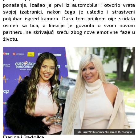
ponašanje, izašao je prvi iz automobila i otvorio vrata
svojoj izabranici, nakon čega je usledio i strastveni
poljubac ispred kamera. Dara tom prilikom nije skidala
osmeh sa lica, a kasnije je govorila o svom novom
partneru, ne skrivajući sreću zbog nove emotivne faze u
životu.
Foto: Tanjug/AP Photo/Martin Meissner, M. M./ATAImages
Darina i Radojka