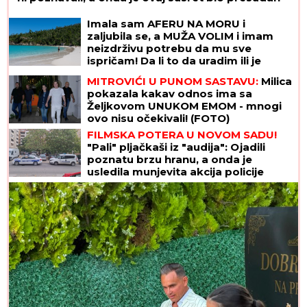
Imala sam AFERU NA MORU i
zaljubila se, a MUŽA VOLIM i imam
neizdrživu potrebu da mu sve
ispričam! Da li to da uradim ili je
pametnije da ĆUTIM?
MITROVIĆI U PUNOM SASTAVU:
Milica
pokazala kakav odnos ima sa
Željkovom UNUKOM EMOM - mnogi
ovo nisu očekivali! (FOTO)
FILMSKA POTERA U NOVOM SADU!
"Pali" pljačkaši iz "audija": Ojadili
poznatu brzu hranu, a onda je
usledila munjevita akcija policije
(FOTO)