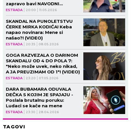
zapravo bavi NAVODNI
MILIONER! (FOTO, VIDEO)
ESTRADA
20:00
11.05.2026
SKANDAL NA PUNOLETSTVU
ĆERKE MIRKA KODIĆA! Keba
napao novinara: Mene si
našao?! (VIDEO)
ESTRADA
20:35
08.05.2026
GOGA RAZVEZALA O DARINOM
SKANDALU OD 4 DO POLA 7:
"Neko može uvek, neko nikad,
A JA PREUZIMAM OD 1"! (VIDEO)
ESTRADA
23:20
07.05.2026
DARA BUBAMARA ODUVALA
DEČKA S KOJIM JE SPAJAJU -
Poslala brutalnu poruku:
Ludaci se kače na mene
ESTRADA
23:30
28.04.2026
TAGOVI