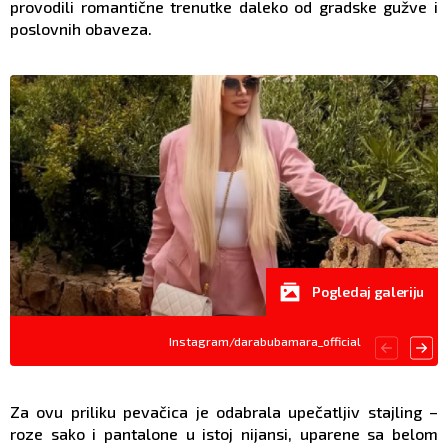
provodili romantične trenutke daleko od gradske gužve i
poslovnih obaveza.
Pogledaj galeriju
Instagram/darabubamara_official
Za ovu priliku pevačica je odabrala upečatljiv stajling –
roze sako i pantalone u istoj nijansi, uparene sa belom