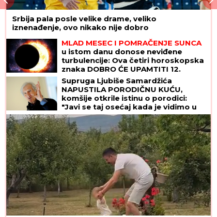
Srbija pala posle velike drame, veliko
iznenađenje, ovo nikako nije dobro
MLAD MESEC I POMRAČENJE SUNCA
u istom danu donose neviđene
turbulencije: Ova četiri horoskopska
znaka DOBRO ĆE UPAMTITI 12.
avgust - od tad im se ŽIVOT MENJA
Supruga Ljubiše Samardžića
NAGLAVAČKE
NAPUSTILA PORODIČNU KUĆU,
komšije otkrile istinu o porodici:
"Javi se taj osećaj kada je vidimo u
prolazu..."