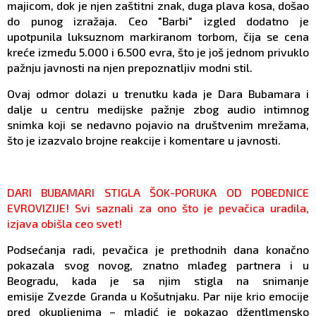
majicom, dok je njen zaštitni znak, duga plava kosa, došao
do punog izražaja. Ceo "Barbi" izgled dodatno je
upotpunila luksuznom markiranom torbom, čija se cena
kreće između 5.000 i 6.500 evra, što je još jednom privuklo
pažnju javnosti na njen prepoznatljiv modni stil.
Ovaj odmor dolazi u trenutku kada je Dara Bubamara i
dalje u centru medijske pažnje zbog audio intimnog
snimka koji se nedavno pojavio na društvenim mrežama,
što je izazvalo brojne reakcije i komentare u javnosti.
DARI BUBAMARI STIGLA ŠOK-PORUKA OD POBEDNICE
EVROVIZIJE! Svi saznali za ono što je pevačica uradila,
izjava obišla ceo svet!
Podsećanja radi, pevačica je prethodnih dana konačno
pokazala svog novog, znatno mlađeg partnera i u
Beogradu, kada je sa njim stigla na snimanje
emisije Zvezde Granda u Košutnjaku. Par nije krio emocije
pred okupljenima – mladić je pokazao džentlmensko