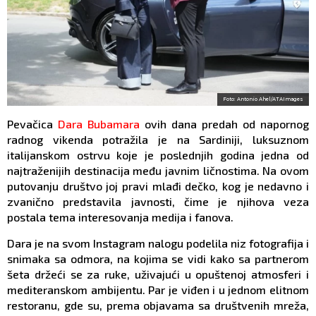
Foto: Antonio Ahel/ATAImages
Pevačica
Dara Bubamara
ovih dana predah od napornog
radnog vikenda potražila je na Sardiniji, luksuznom
italijanskom ostrvu koje je poslednjih godina jedna od
najtraženijih destinacija među javnim ličnostima. Na ovom
putovanju društvo joj pravi mlađi dečko, kog je nedavno i
zvanično predstavila javnosti, čime je njihova veza
postala tema interesovanja medija i fanova.
Dara je na svom Instagram nalogu podelila niz fotografija i
snimaka sa odmora, na kojima se vidi kako sa partnerom
šeta držeći se za ruke, uživajući u opuštenoj atmosferi i
mediteranskom ambijentu. Par je viđen i u jednom elitnom
restoranu, gde su, prema objavama sa društvenih mreža,