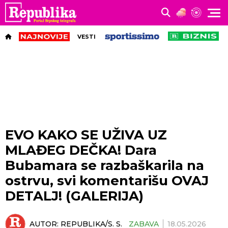
VESTI
EVO KAKO SE UŽIVA UZ
MLAĐEG DEČKA! Dara
Bubamara se razbaškarila na
ostrvu, svi komentarišu OVAJ
DETALJ! (GALERIJA)
AUTOR:
REPUBLIKA/S. S.
ZABAVA
18.05.2026