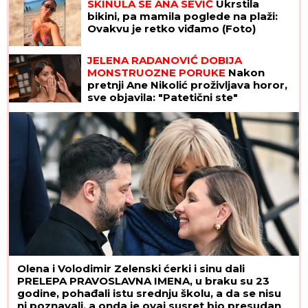
SKINULA SE ANA SEVIĆ
Ukrstila
bikini, pa mamila poglede na plaži:
Ovakvu je retko viđamo (Foto)
JELENA RADANOVIĆ DOBIJA
MONSTRUOZNE PORUKE
Nakon
pretnji Ane Nikolić proživljava horor,
sve objavila: "Patetični ste"
Olena i Volodimir Zelenski ćerki i sinu dali
PRELEPA PRAVOSLAVNA IMENA, u braku su 23
godine, pohađali istu srednju školu, a da se nisu
ni poznavali, a onda je ovaj susret bio presudan