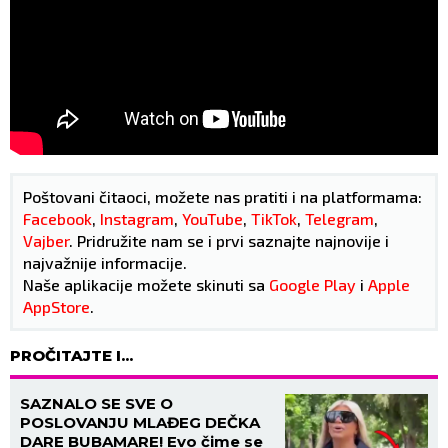
Poštovani čitaoci, možete nas pratiti i na platformama:
Facebook
,
Instagram
,
YouTube
,
TikTok
,
Telegram
,
Vajber
. Pridružite nam se i prvi saznajte najnovije i
najvažnije informacije.
Naše aplikacije možete skinuti sa
Google Play
i
Apple
AppStore
.
PROČITAJTE I...
SAZNALO SE SVE O
POSLOVANJU MLAĐEG DEČKA
DARE BUBAMARE! Evo čime se