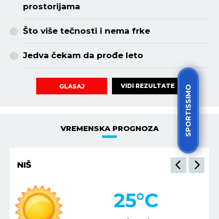
prostorijama
Što više tečnosti i nema frke
Jedva čekam da prođe leto
VIDI REZULTATE
GLASAJ
SPORTISSIMO
VREMENSKA PROGNOZA
NIŠ
25
°C