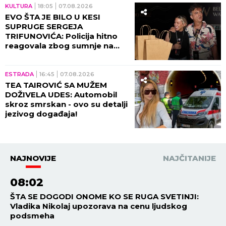
KULTURA
18:05
07.08.2026
EVO ŠTA JE BILO U KESI
SUPRUGE SERGEJA
TRIFUNOVIĆA: Policija hitno
reagovala zbog sumnje na
KRAĐU!
ESTRADA
16:45
07.08.2026
TEA TAIROVIĆ SA MUŽEM
DOŽIVELA UDES: Automobil
skroz smrskan - ovo su detalji
jezivog događaja!
NAJNOVIJE
NAJČITANIJE
08:02
ŠTA SE DOGODI ONOME KO SE RUGA SVETINJI:
Vladika Nikolaj upozorava na cenu ljudskog
podsmeha