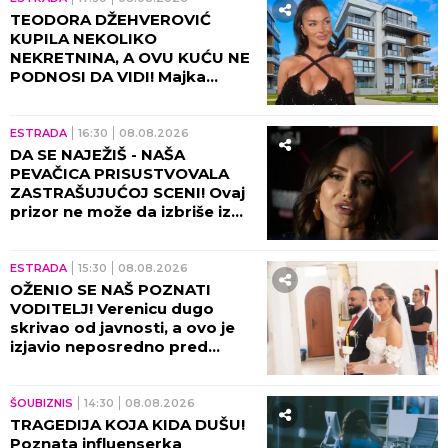
TEODORA DŽEHVEROVIĆ
KUPILA NEKOLIKO
NEKRETNINA, A OVU KUĆU NE
PODNOSI DA VIDI! Majka
otkrila sve: "Rekla mi je da je
prodam"
ESTRADA
16:30
08.08.2026
DA SE NAJEŽIŠ - NAŠA
PEVAČICA PRISUSTVOVALA
ZASTRAŠUJUĆOJ SCENI! Ovaj
prizor ne može da izbriše iz
sećanja ni danas, bili su sami u
kući tada!
ESTRADA
15:30
08.08.2026
OŽENIO SE NAŠ POZNATI
VODITELJ! Verenicu dugo
skrivao od javnosti, a ovo je
izjavio neposredno pred
venčanje!
ŠOUBIZNIS
14:30
08.08.2026
TRAGEDIJA KOJA KIDA DUŠU!
Poznata influenserka