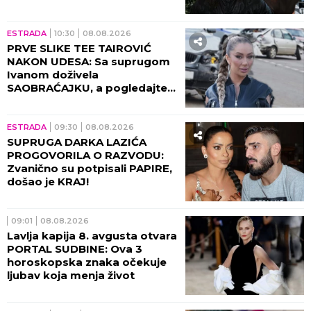
razgovora sa Milicom Mitrović,
OVO javnost nije znala!
ESTRADA
10:30
08.08.2026
PRVE SLIKE TEE TAIROVIĆ
NAKON UDESA: Sa suprugom
Ivanom doživela
SAOBRAĆAJKU, a pogledajte
kako izgleda! (FOTO)
ESTRADA
09:30
08.08.2026
SUPRUGA DARKA LAZIĆA
PROGOVORILA O RAZVODU:
Zvanično su potpisali PAPIRE,
došao je KRAJ!
09:01
08.08.2026
Lavlja kapija 8. avgusta otvara
PORTAL SUDBINE: Ova 3
horoskopska znaka očekuje
ljubav koja menja život