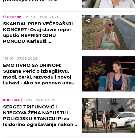
PRETVARATI...
ŠOUBIZNIS
19:30
07.08.2026
SKANDAL PRED VEČERAŠNJI
KONCERT! Ovaj slavni reper
uputio NEPRISTOJNU
PONUDU Karleuši,
organizatori ODBILI ZAHTEV
ZA OTKAZIVANJE!
19:01
07.08.2026
EMOTIVNO SA DRINOM:
Suzana Perić o izbeglištvu,
modi, ćerki, razvodu i novoj
ljubavi - Ako se ponovo udam,
promeniću prezime (VIDEO)
KULTURA
18:07
07.08.2026
SERGEJ TRIFUNOVIĆ I
NJEGOVA ŽENA NAPUSTILI
POLICIJSKU STANICU! Prvo
Isidorino oglašavanje nakon
SKANDALA U TRŽNOM
CENTRU! (VIDEO)