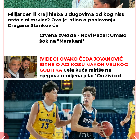
Milijarder ili kralj hleba u dugovima od kog nisu
ostale ni mrvice? Ovo je istina o poslovanju
Dragana Stankovića
Crvena zvezda - Novi Pazar: Umalo
šok na "Marakani"
(VIDEO) OVAKO ČEDA JOVANOVIĆ
BIRNE O ACI KOSU NAKON VELIKOG
GUBITKA
Cela kuća miriše na
njegova omiljena jela: "On živi od
ljubavi"