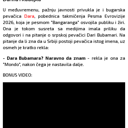
U međuvremenu, pažnju javnosti privukla je i bugarska
pevačica
Dara
, pobednica takmičenja Pesma Evrovizije
2026, koja je pesmom "Bangaranga" osvojila publiku i žiri.
Ona je tokom susreta sa medijima imala priliku da
odgovori i na pitanje o srpskoj pevačici Dari Bubamari. Na
pitanje da li zna da u Srbiji postoji pevačica istog imena, uz
osmeh je kratko rekla:
- Dara Bubamara? Naravno da znam
- rekla je ona za
"Mondo", nakon čega je nastavila dalje.
BONUS VIDEO: