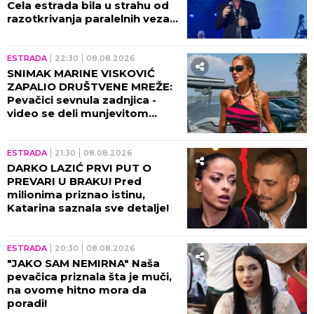
Cela estrada bila u strahu od
razotkrivanja paralelnih veza
tad!
ESTRADA
22:30
08.08.2026
SNIMAK MARINE VISKOVIĆ
ZAPALIO DRUŠTVENE MREŽE:
Pevačici sevnula zadnjica -
video se deli munjevitom
brzinom! (VIDEO)
ESTRADA
21:30
08.08.2026
DARKO LAZIĆ PRVI PUT O
PREVARI U BRAKU! Pred
milionima priznao istinu,
Katarina saznala sve detalje!
ESTRADA
20:30
08.08.2026
"JAKO SAM NEMIRNA" Naša
pevačica priznala šta je muči,
na ovome hitno mora da
poradi!