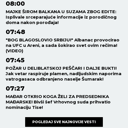
08:00
MAJKE ŠIROM BALKANA U SUZAMA ZBOG EDITE:
Isplivale srceparajuće informacije iz porodičnog
doma nakon porođaja!
07:48
"BOG BLAGOSLOVIO SRBIJU!" Albanac provocirao
na UFC u Areni, a sada šokirao svet ovim rečima!
(VIDEO)
07:45
POŽAR U DELIBLATSKOJ PEŠČARI I DALJE BUKTI!
Jak vetar raspiruje plamen, nadljudskim naporima
vatrogasaca odbranjeno naselje Šumarak!
07:27
MAĐAR OTKRIO KOGA ŽELI ZA PREDSEDNIKA
MAĐARSKE! Bivši šef Vrhovnog suda prihvatio
nominaciju Tise!
POGLEDAJ SVE NAJNOVIJE VESTI