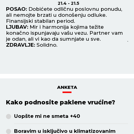
21.4 - 21.5
ka
POSAO:
Dobićete odličnu poslovnu ponudu,
P
ali nemojte brzati u donošenju odluke.
od
Finansijski stabilan period.
Ti
LJUBAV:
Mir i harmonija kojima težite
si
konačno ispunjavaju vašu vezu. Partner vam
L
je odan, ali vi kao da sumnjate u sve.
je
ZDRAVLJE:
Solidno.
ne
Z
ANKETA
Kako podnosite paklene vrućine?
Uopšte mi ne smeta +40
Boravim u isključivo u klimatizovanim