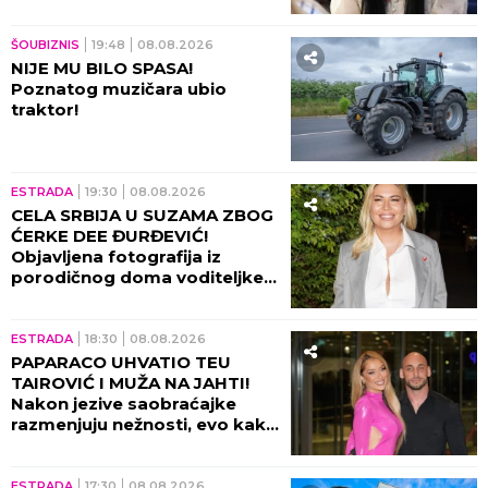
ŠOUBIZNIS
19:48
08.08.2026
NIJE MU BILO SPASA!
Poznatog muzičara ubio
traktor!
ESTRADA
19:30
08.08.2026
CELA SRBIJA U SUZAMA ZBOG
ĆERKE DEE ĐURĐEVIĆ!
Objavljena fotografija iz
porodičnog doma voditeljke,
sve usledilo nakon povratka iz
porodilišta!
ESTRADA
18:30
08.08.2026
PAPARACO UHVATIO TEU
TAIROVIĆ I MUŽA NA JAHTI!
Nakon jezive saobraćajke
razmenjuju nežnosti, evo kako
sada izgledaju (FOTO+VIDEO)
ESTRADA
17:30
08.08.2026