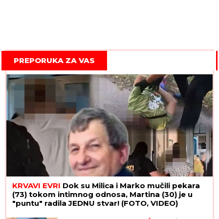
PREPORUKA ZA VAS
KRVAVI EVRI
Dok su Milica i Marko mučili pekara
(73) tokom intimnog odnosa, Martina (30) je u
"puntu" radila JEDNU stvar! (FOTO, VIDEO)