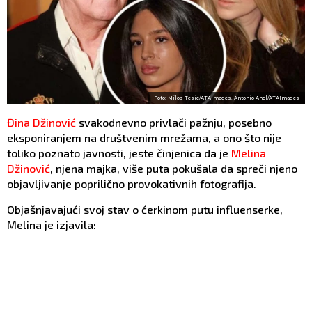
Foto: Milos Tesic/ATAImages, Antonio Ahel/ATAImages
Đina Džinović
svakodnevno privlači pažnju, posebno
eksponiranjem na društvenim mrežama, a ono što nije
toliko poznato javnosti, jeste činjenica da je
Melina
Džinović
, njena majka, više puta pokušala da spreči njeno
objavljivanje poprilično provokativnih fotografija.
Objašnjavajući svoj stav o ćerkinom putu influenserke,
Melina je izjavila: