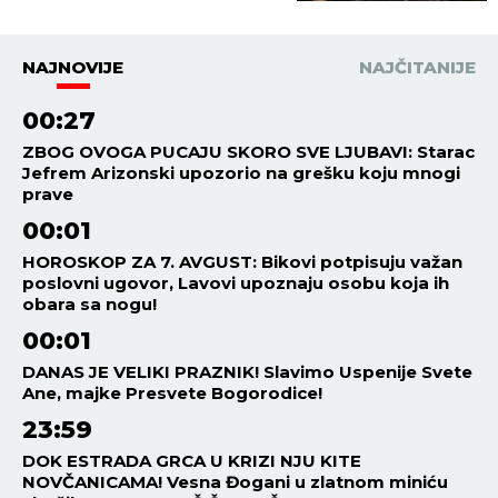
se zaustave!
NAJNOVIJE
NAJČITANIJE
00:27
ZBOG OVOGA PUCAJU SKORO SVE LJUBAVI: Starac
Jefrem Arizonski upozorio na grešku koju mnogi
prave
00:01
HOROSKOP ZA 7. AVGUST: Bikovi potpisuju važan
poslovni ugovor, Lavovi upoznaju osobu koja ih
obara sa nogu!
00:01
DANAS JE VELIKI PRAZNIK! Slavimo Uspenije Svete
Ane, majke Presvete Bogorodice!
23:59
DOK ESTRADA GRCA U KRIZI NJU KITE
NOVČANICAMA! Vesna Đogani u zlatnom miniću