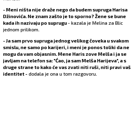
- Meni ništa nije draže nego da budem supruga Harisa
Džinovića. Ne znam zašto je to sporno? Žene se bune
kada ih nazivaju po suprugu
- kazala je Melina za Blic
jednom prilikom.
- Ja sam prvo supruga jednog velikog čoveka u svakom
smislu, ne samo po karijeri, i meni je ponos toliki da ne
mogu da vam objasnim. Mene Haris zove Melša i ja se
javljam na telefon sa: "Ćao, ja sam Melša Harijeva", a s
druge strane to kako će vas zvati niti ruši, niti pravi vaš
identitet -
dodala je ona u tom razgovoru.