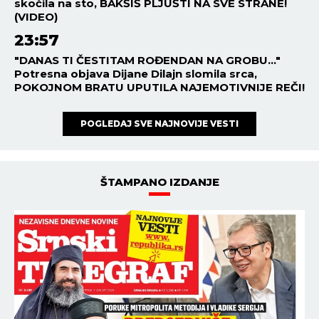
skočila na sto, BAKŠIŠ PLJUŠTI NA SVE STRANE!
(VIDEO)
23:57
"DANAS TI ČESTITAM ROĐENDAN NA GROBU..."
Potresna objava Dijane Dilajn slomila srca,
POKOJNOM BRATU UPUTILA NAJEMOTIVNIJE REČI!
POGLEDAJ SVE NAJNOVIJE VESTI
ŠTAMPANO IZDANJE