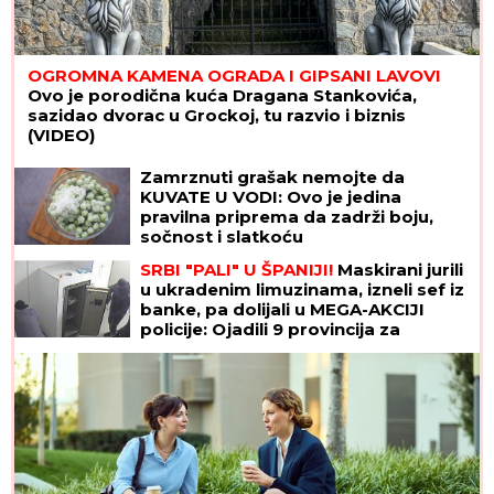
OGROMNA KAMENA OGRADA I GIPSANI LAVOVI
Ovo je porodična kuća Dragana Stankovića,
sazidao dvorac u Grockoj, tu razvio i biznis
(VIDEO)
Zamrznuti grašak nemojte da
KUVATE U VODI: Ovo je jedina
pravilna priprema da zadrži boju,
sočnost i slatkoću
SRBI "PALI" U ŠPANIJI!
Maskirani jurili
u ukradenim limuzinama, izneli sef iz
banke, pa dolijali u MEGA-AKCIJI
policije: Ojadili 9 provincija za
desetine hiljada evra!