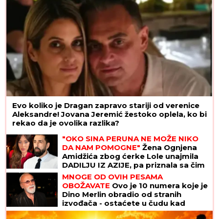
Evo koliko je Dragan zapravo stariji od verenice
Aleksandre! Jovana Jeremić žestoko oplela, ko bi
rekao da je ovolika razlika?
"OKO SINA PERUNA NE MOŽE NIKO
DA NAM POMOGNE"
Žena Ognjena
Amidžića zbog ćerke Lole unajmila
DADILJU IZ AZIJE, pa priznala sa čim
se suočavaju u domu! (FOTO)
MNOGE OD OVIH PESAMA
OBOŽAVATE
Ovo je 10 numera koje je
Dino Merlin obradio od stranih
izvođača - ostaćete u čudu kad
vidite spisak