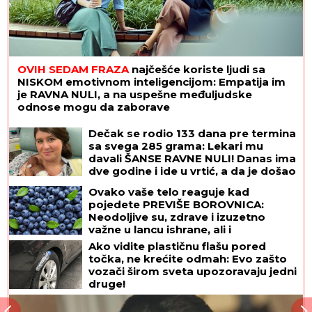
OVIH SEDAM FRAZA
najčešće koriste ljudi sa
NISKOM emotivnom inteligencijom: Empatija im
je RAVNA NULI, a na uspešne međuljudske
odnose mogu da zaborave
Dečak se rodio 133 dana pre termina
sa svega 285 grama: Lekari mu
davali ŠANSE RAVNE NULI! Danas ima
dve godine i ide u vrtić, a da je došao
na svet DAN RANIJE, sudbina bi imala
Ovako vaše telo reaguje kad
mnogo lošiji scenario
pojedete PREVIŠE BOROVNICA:
Neodoljive su, zdrave i izuzetno
važne u lancu ishrane, ali i
superhrana IMA SVOJE MANE
Ako vidite plastičnu flašu pored
točka, ne krećite odmah: Evo zašto
vozači širom sveta upozoravaju jedni
druge!