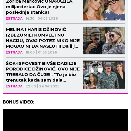
Zorica Marković UNAKAZILA
milijarderku: Ovo je njena
poslednja stanica!
ESTRADA
14:30
04.05.2026
MELINA I HARIS DŽINOVIĆ
IZBEZUMILI KOMPLETNU
NACIJU, OVAJ POTEZ NIKO NIJE
MOGAO NI DA NASLUTI! Da li je
ovo moguće posle svega?
ESTRADA
18:00
01.05.2026
ŠOK-ISPOVEST BIVŠE DADILJE
PORODICE DŽINOVIĆ, OVO NIJE
TREBALO DA ČUJE! : "To je bio
trenutak kada sam dala
OTKAZ!"
ESTRADA
22:00
29.04.2026
BONUS VIDEO: