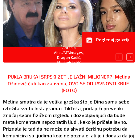
Pogledaj galeriju
Antonio
Ahel/ATAImages,
Dragan Kadić,
Vladimir Lukić
PUKLA BRUKA! SRPSKI ZET JE LAŽNI MILIONER?! Melina
Džinović ćuti kao zalivena, OVO SE OD JAVNOSTI KRIJE!
(FOTO)
Melina smatra da je velika greška što je Đina samu sebe
izložila svetu Instagrama i TikToka, pridajući preveliki
značaj svom fizičkom izgledu i dozvoljavajući da bude
meta komentara nepoznatih ljudi, kako je pričala javno.
Priznala je tad da ne može da shvati ćerkinu potrebu da
komunicira sa ljudima koje ne poznaje, ali je i dodala da joj