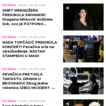
ESTRADA
08:00
06.08.2026
SMRT MENADŽERA
PREKINULA SNIMANJE!
Dragana Mirković doživela
šok, ovo je POTPUNO
SLOMILO tad!
ESTRADA
23:59
05.08.2026
NADA TOPČAGIĆ PREKINULA
KONCERT! Pevačica urla na
obezbeđenje, NASTAO
STAMPEDO U MASI!
ESTRADA
23:00
05.08.2026
PEVAČICA PRETUKLA
TAKSISTU, DRAMA U
BEOGRADU! Zbog jedne
rečenice IZBIO INCIDENT -
tada joj puko film!
ESTRADA
22:00
05.08.2026