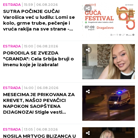
ESTRADA
15:59
06.08.2026
SUTRA POČINJE GUČA!
Varošica već u ludilu: Lomi se
kolo, grme trube, pečenje i
vruća rakija na sve strane -
sve je spremno za 65. Sabor!
ESTRADA
15:00
06.08.2026
PORODILA SE ZVEZDA
"GRANDA": Cela Srbija bruji o
imenu koje je izabrala!
ESTRADA
14:00
06.08.2026
MESECIMA JE PRIKOVANA ZA
KREVET, NAŠOJ PEVAČICI
NAPOKON SAOPŠTENA
DIJAGNOZA! Stigle vesti
direktno od lekara!
ESTRADA
13:05
06.08.2026
NOSILA MRTVOG BLIZANCA U