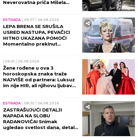
Neverovatna priča Mišela
Brauna!
ESTRADA
09:37
06.08.2026
LEPA BRENA SE SRUŠILA
USRED NASTUPA, PEVAČICI
HITNO UKAZANA POMOĆ!
Momentalno prekinut
program, snimak završio na
internetu!
09:01
06.08.2026
Žene rođene u ova 3
horoskopska znaka traže
NAJVIŠE od partnera: Luksuz
im nije HIR, ali njihovu ljubav
ne može svako da priušti
ESTRADA
08:35
06.08.2026
ZASTRAŠUJUĆI DETALJI
NAPADA NA SLOBU
RADANOVIĆA! Snimak
ugledao svetlost dana, detalji
lede krv u žilama!