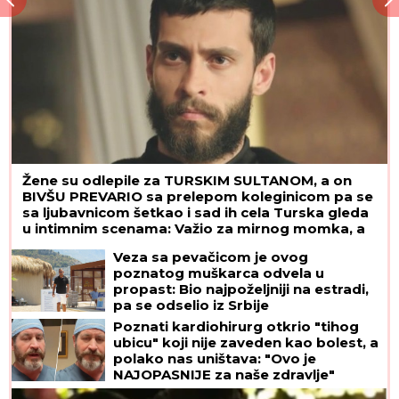
Žene su odlepile za TURSKIM SULTANOM, a on
BIVŠU PREVARIO sa prelepom koleginicom pa se
sa ljubavnicom šetkao i sad ih cela Turska gleda
u intimnim scenama: Važio za mirnog momka, a
onda su počeli skandali
Veza sa pevačicom je ovog
poznatog muškarca odvela u
propast: Bio najpoželjniji na estradi,
pa se odselio iz Srbije
Poznati kardiohirurg otkrio "tihog
ubicu" koji nije zaveden kao bolest, a
polako nas uništava: "Ovo je
NAJOPASNIJE za naše zdravlje"