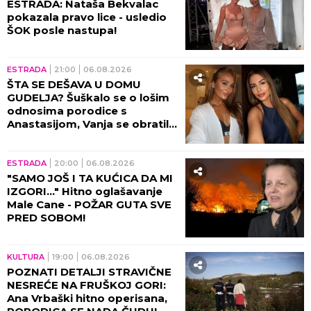
ESTRADA: Nataša Bekvalac
pokazala pravo lice - usledio
ŠOK posle nastupa!
ESTRADA
21:00
06.08.2026
ŠTA SE DEŠAVA U DOMU
GUDELJA? Šuškalo se o lošim
odnosima porodice s
Anastasijom, Vanja se obratila
malom Ilijanu: AKO JE DETE
PAMETNO...
ESTRADA
20:00
06.08.2026
"SAMO JOŠ I TA KUĆICA DA MI
IZGORI..." Hitno oglašavanje
Male Cane - POŽAR GUTA SVE
PRED SOBOM!
KULTURA
19:00
06.08.2026
POZNATI DETALJI STRAVIČNE
NESREĆE NA FRUŠKOJ GORI:
Ana Vrbaški hitno operisana,