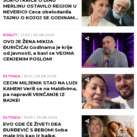
ŠOK-OTKRIĆE O DINU
MERLINU OSTAVILO REGION U
NEVERICI! Ceca obelodanila
TAJNU O KOJOJ SE GODINAMA
ĆUTI, jednom rečenicom
izazvala haos
RIJALITI
21:00
05.08.2026
OVO JE ŽENA MIKIJA
ĐURIČIĆA! Godinama je krije
od javnosti, a bavi se VEOMA
CENJENIM POSLOM!
ESTRADA
19:41
05.08.2026
CECIN MILJENIK STAO NA LUDI
KAMEN! Verili se na Maldivima,
pa napravili VENČANJE IZ
BAJKE!
ESTRADA
19:05
05.08.2026
EVO GDE ĆE ŽIVETI DEA
ĐURĐEVIĆ S BEBOM! Soba
male Iris kao iz bajke,