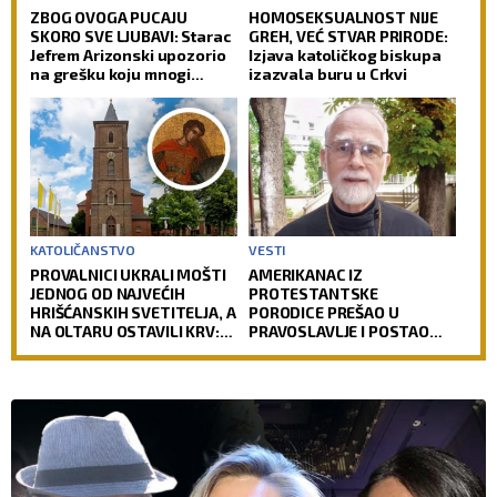
ZBOG OVOGA PUCAJU
HOMOSEKSUALNOST NIJE
SKORO SVE LJUBAVI: Starac
GREH, VEĆ STVAR PRIRODE:
Jefrem Arizonski upozorio
Izjava katoličkog biskupa
na grešku koju mnogi
izazvala buru u Crkvi
prave
KATOLIČANSTVO
VESTI
PROVALNICI UKRALI MOŠTI
AMERIKANAC IZ
JEDNOG OD NAJVEĆIH
PROTESTANTSKE
HRIŠĆANSKIH SVETITELJA, A
PORODICE PREŠAO U
NA OLTARU OSTAVILI KRV:
PRAVOSLAVLJE I POSTAO
Vernici u šoku, policija
SVEŠTENIK: Jedan od
traga za počiniocima
najuglednijih teologa
današnjice govori o svom
putu preobraćenja