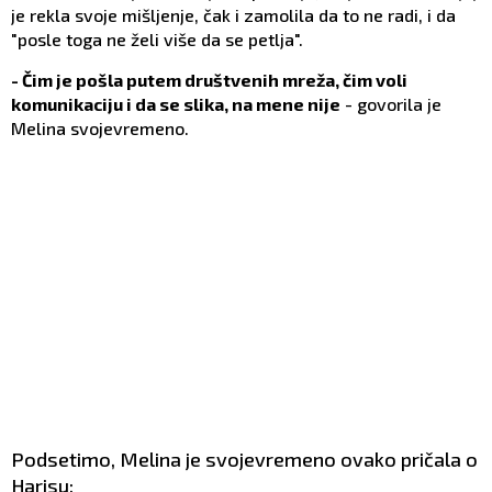
je rekla svoje mišljenje, čak i zamolila da to ne radi, i da
"posle toga ne želi više da se petlja".
- Čim je pošla putem društvenih mreža, čim voli
komunikaciju i da se slika, na mene nije
- govorila je
Melina svojevremeno.
Podsetimo, Melina je svojevremeno ovako pričala o
Harisu: