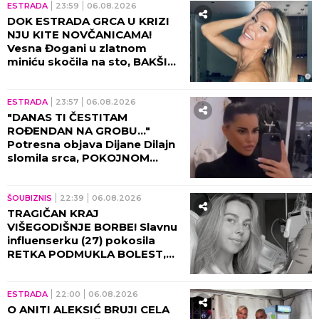
ESTRADA
23:59
06.08.2026
DOK ESTRADA GRCA U KRIZI
NJU KITE NOVČANICAMA!
Vesna Đogani u zlatnom
miniću skočila na sto, BAKŠIŠ
PLJUŠTI NA SVE STRANE!
(VIDEO)
ESTRADA
23:57
06.08.2026
"DANAS TI ČESTITAM
ROĐENDAN NA GROBU..."
Potresna objava Dijane Dilajn
slomila srca, POKOJNOM
BRATU UPUTILA
NAJEMOTIVNIJE REČI!
ŠOUBIZNIS
22:39
06.08.2026
TRAGIČAN KRAJ
VIŠEGODIŠNJE BORBE! Slavnu
influenserku (27) pokosila
RETKA PODMUKLA BOLEST,
oproštajna poruka REŽE KAO
ŽILET!
ESTRADA
22:00
06.08.2026
O ANITI ALEKSIĆ BRUJI CELA