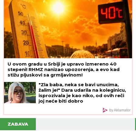
U ovom gradu u Srbiji je upravo izmereno 40
stepeni! RHMZ nanizao upozorenja, a evo kad
stižu pljuskovi sa grmljavinom!
"Zla baba, neka se bavi unucima,
žalim je!" Dara udarila na koleginicu,
isprozivala je kao niko, od ovih reči
joj neće biti dobro
by Aklamator
ZABAVA