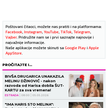
Poštovani čitaoci, možete nas pratiti i na platformama:
Facebook
,
Instagram
,
YouTube
,
TikTok
,
Telegram
,
Vajber
. Pridružite nam se i prvi saznajte najnovije i
najvažnije informacije.
Naše aplikacije možete skinuti sa
Google Play
i
Apple
AppStore
.
PROČITAJTE I...
BIVŠA DRUGARICA UNAKAZILA
MELINU DŽINOVIĆ - nakon
razvoda od Harisa dobila ŠUT-
KARTU za sva vremena!
ESTRADA
08:00
05.05.2026
"IMA HARIS STO MELINA":