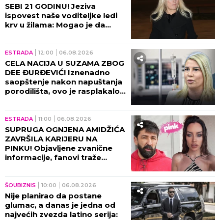
SEBI 21 GODINU! Jeziva
ispovest naše voditeljke ledi
krv u žilama: Mogao je da
eksplodira u meni!
ESTRADA
12:00
06.08.2026
CELA NACIJA U SUZAMA ZBOG
DEE ĐURĐEVIĆ! Iznenadno
saopštenje nakon napuštanja
porodilišta, ovo je rasplakalo
sve!
ESTRADA
11:00
06.08.2026
SUPRUGA OGNJENA AMIDŽIĆA
ZAVRŠILA KARIJERU NA
PINKU! Objavljene zvanične
informacije, fanovi traže
objašnjenje!
ŠOUBIZNIS
10:00
06.08.2026
Nije planirao da postane
glumac, a danas je jedna od
najvećih zvezda latino serija: