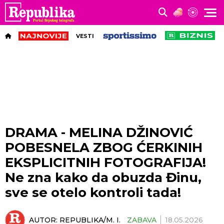
VESTI
DRAMA - MELINA DŽINOVIĆ
POBESNELA ZBOG ĆERKINIH
EKSPLICITNIH FOTOGRAFIJA!
Ne zna kako da obuzda Đinu,
sve se otelo kontroli tada!
AUTOR:
REPUBLIKA/M. I.
ZABAVA
18.05.2026