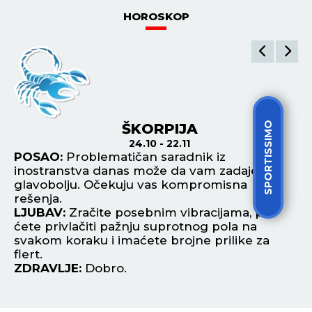
HOROSKOP
SPORTISSIMO
ŠKORPIJA
24.10 - 22.11
POSAO:
Problematičan saradnik iz
P
e,
inostranstva danas može da vam zadaje
po
ku
glavobolju. Očekuju vas kompromisna
pi
rešenja.
ne
će
LJUBAV:
Zračite posebnim vibracijama, pa
L
ćete privlačiti pažnju suprotnog pola na
ko
svakom koraku i imaćete brojne prilike za
p
flert.
Z
ZDRAVLJE:
Dobro.