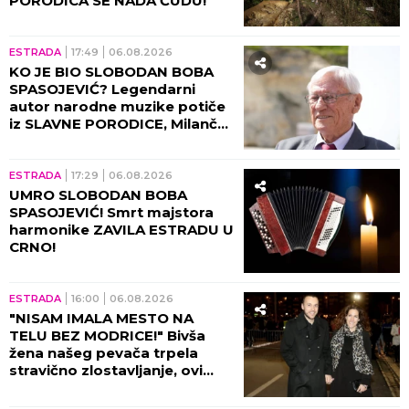
PORODICA SE NADA ČUDU!
ESTRADA
17:49
06.08.2026
KO JE BIO SLOBODAN BOBA
SPASOJEVIĆ? Legendarni
autor narodne muzike potiče
iz SLAVNE PORODICE, Milanče
Radosavljević OVAKO O
NJEMU GOVORIO!
ESTRADA
17:29
06.08.2026
UMRO SLOBODAN BOBA
SPASOJEVIĆ! Smrt majstora
harmonike ZAVILA ESTRADU U
CRNO!
ESTRADA
16:00
06.08.2026
"NISAM IMALA MESTO NA
TELU BEZ MODRICE!" Bivša
žena našeg pevača trpela
stravično zlostavljanje, ovi
detalji ježe do kostiju!