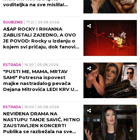
voditeljka na sve mislila!
(VIDEO)
ŠOUBIZNIS
17:21
05.08.2026
A$AP ROCKY I RIHANNA
ZABLISTALI ZAJEDNO, A OVO
JE POVOD: Rocky u izdanju o
kojem svi pričaju, dok fanovi
sa nestrpljenjem iščekuju da
ih vide zajedno 8. oktobra u
Beogradskoj Areni!
ESTRADA
16:30
05.08.2026
"PUSTI ME, MAMA, MRTAV
SAM!" Potresna ispovest
majke nastradalog pevača
Dejana Mitrovića LEDI KRV U
ŽILAMA: Ubica mog sina i dalje
vozi, ide na more (VIDEO)
ESTRADA
16:00
05.08.2026
NEVIĐENA DRAMA NA
NASTUPU TANJE SAVIĆ, HITNO
ZAUSTAVLJEN KONCERT!
Publika se razbežala na sve
strane, pevačica ih molila da