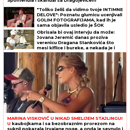
Spomenula i skandal sa Dragojevićem
"Toliko želiš da vidimo tvoje INTIMNE
DELOVE": Poznatu glumicu ucenjivali
GOLIM FOTOGRAFIJAMA, kad ih je
sama objavila usledio je ŠOK
Obrisala bi ovaj intervju da može:
Jovana Jeremić danas proziva
verenicu Dragana Stankovića što
mesi kiflice i bureke, a nekada je i
ona radila isto!
MARINA VISKOVIĆ U NIKAD SMELIJEM STAJLINGU!
U
kaubojkama i sa bezobraznim prorezom na
suknji pokazala izvajane noge, a onda je sevnulo i