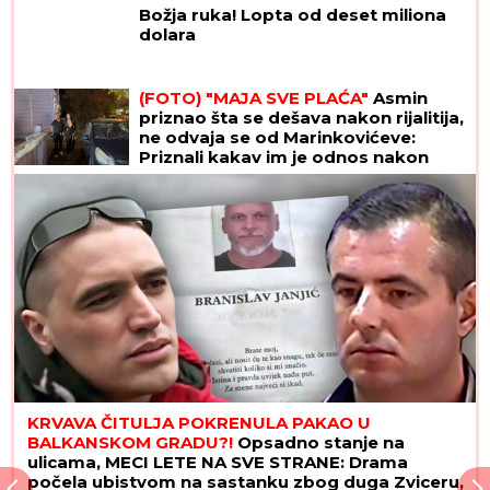
Božja ruka! Lopta od deset miliona
dolara
(FOTO) "MAJA SVE PLAĆA"
Asmin
priznao šta se dešava nakon rijalitija,
ne odvaja se od Marinkovićeve:
Priznali kakav im je odnos nakon
skandala
KRVAVA ČITULJA POKRENULA PAKAO U
BALKANSKOM GRADU?!
Opsadno stanje na
ulicama, MECI LETE NA SVE STRANE: Drama
počela ubistvom na sastanku zbog duga Zviceru,