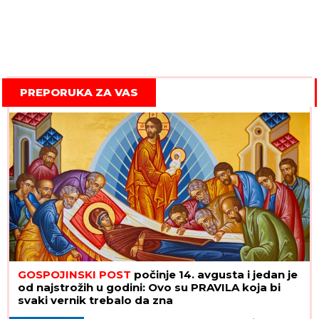
PREPORUKA ZA VAS
GOSPOJINSKI POST
počinje 14. avgusta i jedan je
od najstrožih u godini: Ovo su PRAVILA koja bi
svaki vernik trebalo da zna