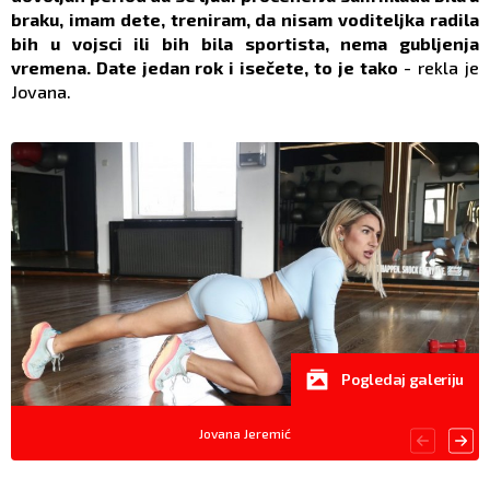
braku, imam dete, treniram, da nisam voditeljka radila
bih u vojsci ili bih bila sportista, nema gubljenja
vremena. Date jedan rok i isečete, to je tako
- rekla je
Jovana.
Pogledaj galeriju
Jovana Jeremić