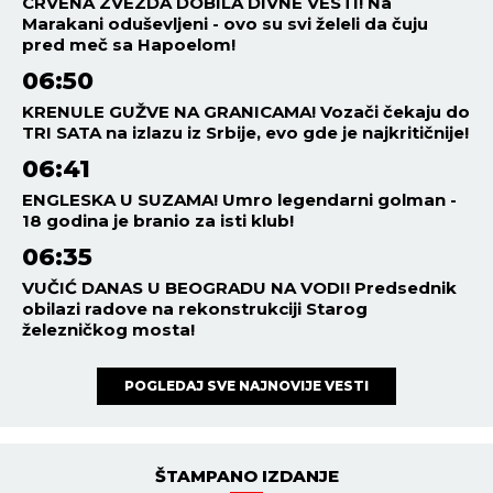
CRVENA ZVEZDA DOBILA DIVNE VESTI! Na
Marakani oduševljeni - ovo su svi želeli da čuju
pred meč sa Hapoelom!
06:50
KRENULE GUŽVE NA GRANICAMA! Vozači čekaju do
TRI SATA na izlazu iz Srbije, evo gde je najkritičnije!
06:41
ENGLESKA U SUZAMA! Umro legendarni golman -
18 godina je branio za isti klub!
06:35
VUČIĆ DANAS U BEOGRADU NA VODI! Predsednik
obilazi radove na rekonstrukciji Starog
železničkog mosta!
POGLEDAJ SVE NAJNOVIJE VESTI
ŠTAMPANO IZDANJE