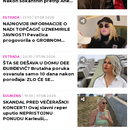
Nakon šokantnih pretnji Ane
Nikolić situacija dobija pravni
epilog!
ESTRADA
21:30
07.08.2026
NAJNOVIJE INFORMACIJE O
NADI TOPČAGIĆ UZNEMIRILE
JAVNOST! Pevačica
progovorila o GROBNOM
MESTU: JAKO SE PLAŠIM...
ESTRADA
20:30
07.08.2026
ŠTA SE DEŠAVA U DOMU DEE
ĐURĐEVIĆ? Brutalna poruka
osvanula samo 10 dana nakon
porođaja: ZLO ĆE SE
PRETVARATI...
ŠOUBIZNIS
19:30
07.08.2026
SKANDAL PRED VEČERAŠNJI
KONCERT! Ovaj slavni reper
uputio NEPRISTOJNU
PONUDU Karleuši,
organizatori ODBILI ZAHTEV
ZA OTKAZIVANJE!