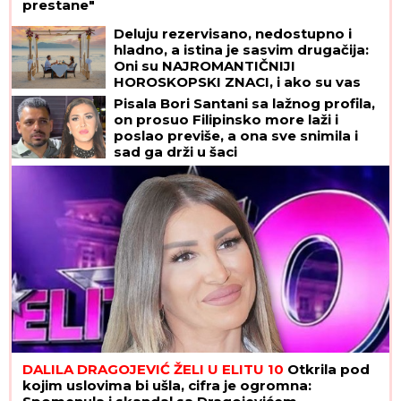
prestane"
Deluju rezervisano, nedostupno i
hladno, a istina je sasvim drugačija:
Oni su NAJROMANTIČNIJI
HOROSKOPSKI ZNACI, i ako su vas
izabrali - pravi ste SREĆNIK!
Pisala Bori Santani sa lažnog profila,
on prosuo Filipinsko more laži i
poslao previše, a ona sve snimila i
sad ga drži u šaci
DALILA DRAGOJEVIĆ ŽELI U ELITU 10
Otkrila pod
kojim uslovima bi ušla, cifra je ogromna: