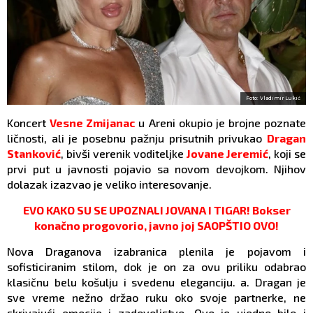
Foto: Vladimir Lukić
Koncert
Vesne Zmijanac
u Areni okupio je brojne poznate
ličnosti, ali je posebnu pažnju prisutnih privukao
Dragan
Stanković
, bivši verenik voditeljke
Jovane Jeremić
, koji se
prvi put u javnosti pojavio sa novom devojkom. Njihov
dolazak izazvao je veliko interesovanje.
EVO KAKO SU SE UPOZNALI JOVANA I TIGAR! Bokser
konačno progovorio, javno joj SAOPŠTIO OVO!
Nova Draganova izabranica plenila je pojavom i
sofisticiranim stilom, dok je on za ovu priliku odabrao
klasičnu belu košulju i svedenu eleganciju. a. Dragan je
sve vreme nežno držao ruku oko svoje partnerke, ne
skrivajući emocije i zadovoljstvo. Ovo je ujedno bilo i