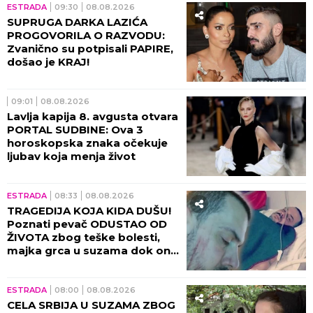
ESTRADA
09:30
08.08.2026
SUPRUGA DARKA LAZIĆA
PROGOVORILA O RAZVODU:
Zvanično su potpisali PAPIRE,
došao je KRAJ!
09:01
08.08.2026
Lavlja kapija 8. avgusta otvara
PORTAL SUDBINE: Ova 3
horoskopska znaka očekuje
ljubav koja menja život
ESTRADA
08:33
08.08.2026
TRAGEDIJA KOJA KIDA DUŠU!
Poznati pevač ODUSTAO OD
ŽIVOTA zbog teške bolesti,
majka grca u suzama dok on
SPREMA SEBI GROB!
ESTRADA
08:00
08.08.2026
CELA SRBIJA U SUZAMA ZBOG