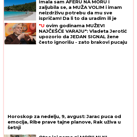
Imala sam AFERU NA MORU i
zaljubila se, a MUŽA VOLIM i imam
neizdrživu potrebu da mu sve
ispričam! Da li to da uradim ili je
pametnije da ĆUTIM?
"U
ovim godinama MUŽEVI
NAJČEŠĆE VARAJU": Vladeta Jerotić
upozorio da JEDAN SIGNAL žene
često ignorišu - zato brakovi pucaju
Horoskop za nedelju, 9, avgust: Jarac puca od
emocija, Ribe prave tajne planove, Rak uživa u
šetnji