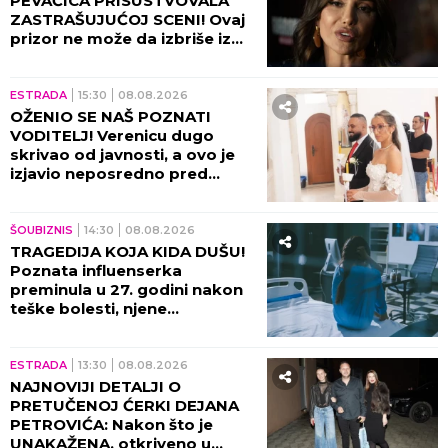
PEVAČICA PRISUSTVOVALA
ZASTRAŠUJUĆOJ SCENI! Ovaj
prizor ne može da izbriše iz
sećanja ni danas, bili su sami u
kući tada!
ESTRADA
15:30
08.08.2026
OŽENIO SE NAŠ POZNATI
VODITELJ! Verenicu dugo
skrivao od javnosti, a ovo je
izjavio neposredno pred
venčanje!
ŠOUBIZNIS
14:30
08.08.2026
TRAGEDIJA KOJA KIDA DUŠU!
Poznata influenserka
preminula u 27. godini nakon
teške bolesti, njene
POSLEDNJE REČI nateraće vas
na plač!
ESTRADA
13:30
08.08.2026
NAJNOVIJI DETALJI O
PRETUČENOJ ĆERKI DEJANA
PETROVIĆA: Nakon što je
UNAKAŽENA, otkriveno u