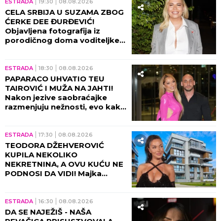
ESTRADA
19:30
08.08.2026
CELA SRBIJA U SUZAMA ZBOG
ĆERKE DEE ĐURĐEVIĆ!
Objavljena fotografija iz
porodičnog doma voditeljke,
sve usledilo nakon povratka iz
porodilišta!
ESTRADA
18:30
08.08.2026
PAPARACO UHVATIO TEU
TAIROVIĆ I MUŽA NA JAHTI!
Nakon jezive saobraćajke
razmenjuju nežnosti, evo kako
sada izgledaju (FOTO+VIDEO)
ESTRADA
17:30
08.08.2026
TEODORA DŽEHVEROVIĆ
KUPILA NEKOLIKO
NEKRETNINA, A OVU KUĆU NE
PODNOSI DA VIDI! Majka
otkrila sve: "Rekla mi je da je
prodam"
ESTRADA
16:30
08.08.2026
DA SE NAJEŽIŠ - NAŠA