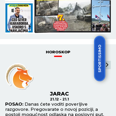
SPORTISSIMO
HOROSKOP
JARAC
21.12 - 21.1
a
POSAO:
Danas ćete voditi poverljive
P
razgovore. Pregovarate o novoj poziciji, a
do
postoji mogućnost odlaska na poslovni put.
fu