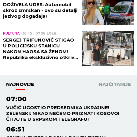
DOŽIVELA UDES: Automobil
skroz smrskan - ovo su detalji
jezivog događaja!
KULTURA
16:45
07.08.2026
SERGEJ TRIFUNOVIĆ STIGAO
U POLICIJSKU STANICU
NAKON HAOSA SA ŽENOM!
Republika ekskluzivno otkriva
DETALJE SKANDALA - evo šta
se desilo! (VIDEO)
NAJNOVIJE
NAJČITANIJE
07:00
VUČIĆ UGOSTIO PREDSEDNIKA UKRAJINE!
ZELENSKI: NIKAD NEĆEMO PRIZNATI KOSOVO!
ČITAJTE U SRPSKOM TELEGRAFU!
06:51