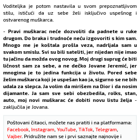
Voditeljka je potom nastavila u svom prepoznatljivom
stilu, ističući da uz sebe želi isključivo uspešnog i
ostvarenog muškarca.
-
Pravi muškarac neće dozvoliti da padnete u ruke
drugom. Do braka i trudnoće neću izgovoriti s kim sam.
Mnogo me je koštala prošla veza, nadrljala sam u
svakom smislu. Svi su bili sateliti, jer nijedan nije imao
tu jačinu da možda ovog novog. Moj drugi suprug će biti
ličnost sam za sebe, a ne dečko Jovane Jeremić, jer
mnogima je to jedina funkcija u životu. Pored sebe
želim muškarca koji je uspešan kao ja, sigurno se ne bih
udala za slepca. Ja volim da mirišem na Dior i da nosim
dijamante. Ja sam sve sebi obezbedila, rolks, stan,
auto, moj novi muškarac će dobiti novu listu želja
-
zaključila je Jovana.
Poštovani čitaoci, možete nas pratiti i na platformama:
Facebook
,
Instagram
,
YouTube
,
TikTok
,
Telegram
,
Vajber
. Pridružite nam se i prvi saznajte najnovije i