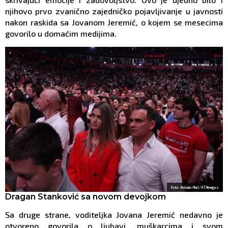
njihovo prvo zvanično zajedničko pojavljivanje u javnosti
nakon raskida sa Jovanom Jeremić, o kojem se mesecima
govorilo u domaćim medijima.
Foto: Antonio Ahel/ATAImages
Dragan Stanković sa novom devojkom
Sa druge strane, voditeljka Jovana Jeremić nedavno je
otvoreno govorila o ljubavi, muškarcima i svom