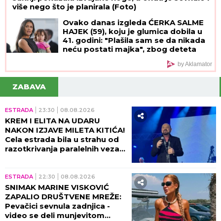
više nego što je planirala (Foto)
Ovako danas izgleda ĆERKA SALME
HAJEK (59), koju je glumica dobila u
41. godini: "Plašila sam se da nikada
neću postati majka", zbog deteta
htela da napusti glumu, a danas je
by Aklamator
Valentina njena najveća kritičarka
ZABAVA
ESTRADA
23:30
08.08.2026
KREM I ELITA NA UDARU
NAKON IZJAVE MILETA KITIĆA!
Cela estrada bila u strahu od
razotkrivanja paralelnih veza
tad!
ESTRADA
22:30
08.08.2026
SNIMAK MARINE VISKOVIĆ
ZAPALIO DRUŠTVENE MREŽE:
Pevačici sevnula zadnjica -
video se deli munjevitom