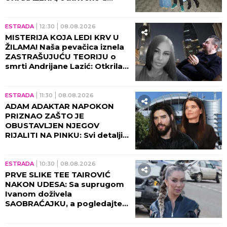
kakvom je sada stanju!
ESTRADA
12:30
08.08.2026
MISTERIJA KOJA LEDI KRV U
ŽILAMA! Naša pevačica iznela
ZASTRAŠUJUĆU TEORIJU o
smrti Andrijane Lazić: Otkrila
jeziv detalj iz Dubaija koji
menja SVE!
ESTRADA
11:30
08.08.2026
ADAM ADAKTAR NAPOKON
PRIZNAO ZAŠTO JE
OBUSTAVLJEN NJEGOV
RIJALITI NA PINKU: Svi detalji
razgovora sa Milicom Mitrović,
OVO javnost nije znala!
ESTRADA
10:30
08.08.2026
PRVE SLIKE TEE TAIROVIĆ
NAKON UDESA: Sa suprugom
Ivanom doživela
SAOBRAĆAJKU, a pogledajte
kako izgleda! (FOTO)