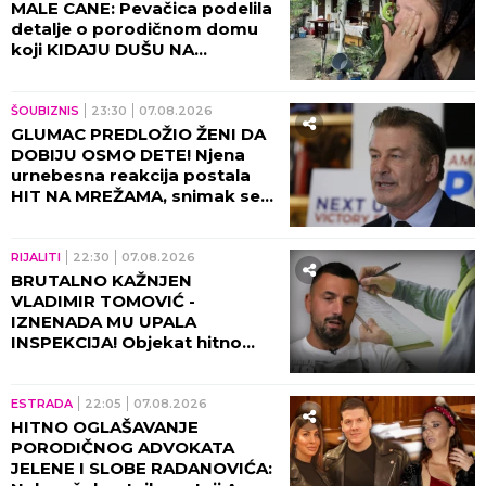
MALE CANE: Pevačica podelila
detalje o porodičnom domu
koji KIDAJU DUŠU NA
KOMADE!
ŠOUBIZNIS
23:30
07.08.2026
GLUMAC PREDLOŽIO ŽENI DA
DOBIJU OSMO DETE! Njena
urnebesna reakcija postala
HIT NA MREŽAMA, snimak se
deli neverovatnom brzinom!
(VIDEO)
RIJALITI
22:30
07.08.2026
BRUTALNO KAŽNJEN
VLADIMIR TOMOVIĆ -
IZNENADA MU UPALA
INSPEKCIJA! Objekat hitno
zatvoren, on se odmah
oglasio!
ESTRADA
22:05
07.08.2026
HITNO OGLAŠAVANJE
PORODIČNOG ADVOKATA
JELENE I SLOBE RADANOVIĆA: