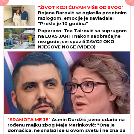
onda je usledio HAOS (FOTO)
"ŽIVOT KOJI ČUVAM VIŠE OD SVOG"
Bojana Barović se oglasila posebnim
razlogom, emocije je savladale:
"Prošlo je 10 godina"
Paparaco: Tea Tairović sa suprugom
na LUKS JAHTI nakon saobraćajne
nezgode, svi spazili ZAVOJ OKO
NJEGOVE NOGE (VIDEO)
"SRAMOTA ME JE"
Asmin Durdžić javno udario na
rođenu majku zbog Maje Marinković: "Ona je
domaćica, ne snalazi se u ovom svetu i ne zna da