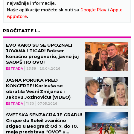
najvažnije informacije.
Naše aplikacije možete skinuti sa
Google Play
i
Apple
AppStore
.
PROČITAJTE I...
EVO KAKO SU SE UPOZNALI
JOVANA I TIGAR! Bokser
konačno progovorio, javno joj
SAOPŠTIO OVO!
ESTRADA
23:59
20.04.2026
JASNA PORUKA PRED
KONCERTE! Karleuša se
obratila Vesni Zmijanac i
Jakovu Jozinoviću! (VIDEO)
ESTRADA
11:30
07.05.2026
SVETSKA SENZACIJA JE GRADU!
Cirque du Soleil zvanično
stigao u Beograd: Od 7. do 10.
maja predstava “OVO” u