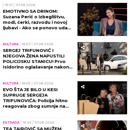
19:01
07.08.2026
EMOTIVNO SA DRINOM:
Suzana Perić o izbeglištvu,
modi, ćerki, razvodu i novoj
ljubavi - Ako se ponovo udam,
promeniću prezime (VIDEO)
KULTURA
18:07
07.08.2026
SERGEJ TRIFUNOVIĆ I
NJEGOVA ŽENA NAPUSTILI
POLICIJSKU STANICU! Prvo
Isidorino oglašavanje nakon
SKANDALA U TRŽNOM
CENTRU! (VIDEO)
KULTURA
18:05
07.08.2026
EVO ŠTA JE BILO U KESI
SUPRUGE SERGEJA
TRIFUNOVIĆA: Policija hitno
reagovala zbog sumnje na
KRAĐU!
ESTRADA
16:45
07.08.2026
TEA TAIROVIĆ SA MUŽEM