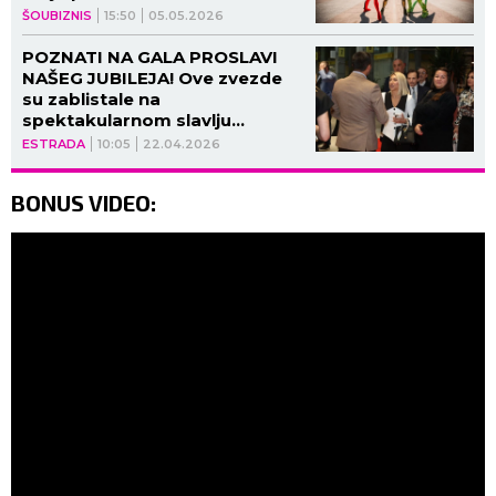
Beogradskoj areni
ŠOUBIZNIS
15:50
05.05.2026
POZNATI NA GALA PROSLAVI
NAŠEG JUBILEJA! Ove zvezde
su zablistale na
spektakularnom slavlju
"Medijske mreže"
ESTRADA
10:05
22.04.2026
BONUS VIDEO: