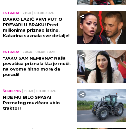
brzinom! (VIDEO)
ESTRADA
21:30
08.08.2026
DARKO LAZIĆ PRVI PUT O
PREVARI U BRAKU! Pred
milionima priznao istinu,
Katarina saznala sve detalje!
ESTRADA
20:30
08.08.2026
"JAKO SAM NEMIRNA" Naša
pevačica priznala šta je muči,
na ovome hitno mora da
poradi!
ŠOUBIZNIS
19:48
08.08.2026
NIJE MU BILO SPASA!
Poznatog muzičara ubio
traktor!