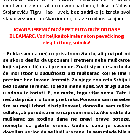
emotivnom životu, ali i o novom partneru, bokseru Milošu
Stojanoviću Tigru. Kao i uvek, bez zadrške je iznela svoj
stav o vezama i muškarcima koji ulaze u odnos sa njom.
JOVANA JEREMIĆ MOŽE PET PUTA DUŽE OD DARE
BUBAMARE: Voditeljka šokirala nakon pevačicinog
eksplicitnog snimka!
-
Rekla sam da neću o privatnom životu, ali prvi put mi
se skoro desilo da upoznam i sretnem neke muškarce
koji su javne ličnosti pre mene. Znači sigurna sam tu da
će moj izbor u budućnosti biti muškarac koji je ime i
prezime bez Jovane Jeremić. Za njega zna cela Srbija i
bez Jovane Jeremić. To je za mene spas. Svi drugi ulaze
u odnos iz koristi. E, ne može, toga više nema. Zato i
neću da pričam o tome pre braka. Ponosna sam na sebe
što su moji izbori disciplinovani, donosila sam teške
odluke, ali porodica mi je na prvom mestu. Ako vidite da
muškarac za godinu dana ne pravi prave poteze,
nemojte da gubite vreme. Godinu dana je sasvim
dovoljan period da se ljudi procene. Ja sam mlada bila u