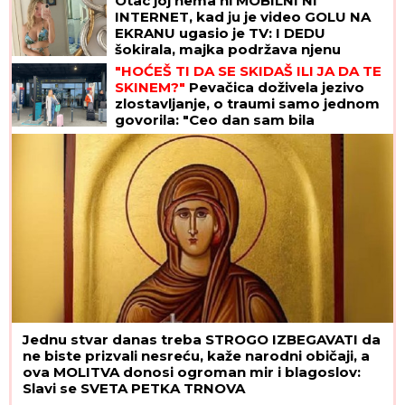
Otac joj nema ni MOBILNI NI
INTERNET, kad ju je video GOLU NA
EKRANU ugasio je TV: I DEDU
šokirala, majka podržava njenu
karijeru! Ovo je "obična" porodica
"HOĆEŠ TI DA SE SKIDAŠ ILI JA DA TE
NAJVEĆE UZDANICE HOLIVUDA
SKINEM?"
Pevačica doživela jezivo
zlostavljanje, o traumi samo jednom
govorila: "Ceo dan sam bila
zaključana"
Jednu stvar danas treba STROGO IZBEGAVATI da
ne biste prizvali nesreću, kaže narodni običaji, a
ova MOLITVA donosi ogroman mir i blagoslov:
Slavi se SVETA PETKA TRNOVA