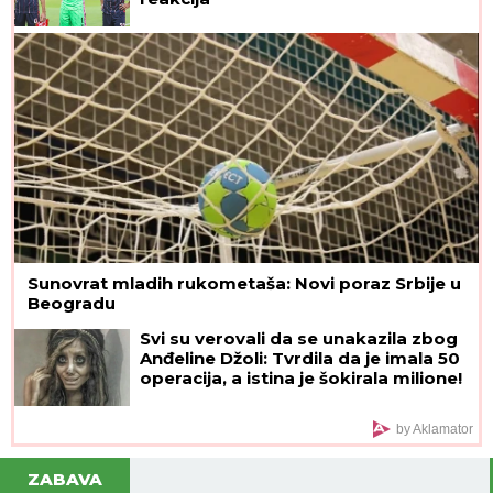
Sunovrat mladih rukometaša: Novi poraz Srbije u
Beogradu
Svi su verovali da se unakazila zbog
Anđeline Džoli: Tvrdila da je imala 50
operacija, a istina je šokirala milione!
by Aklamator
ZABAVA