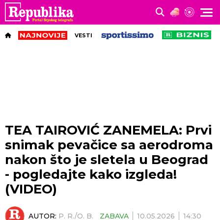
VESTI
TEA TAIROVIĆ ZANEMELA: Prvi
snimak pevačice sa aerodroma
nakon što je sletela u Beograd
- pogledajte kako izgleda!
(VIDEO)
AUTOR:
P. R./O. B.
ZABAVA
10.05.2026
14:30