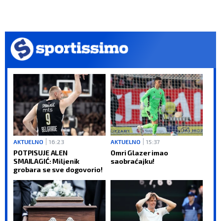
AKTUELNO
16:23
AKTUELNO
15:37
POTPISUJE ALEN
Omri Glazer imao
SMAILAGIĆ: Miljenik
saobraćajku!
grobara se sve dogovorio!