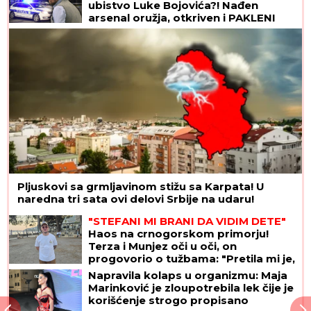
ubistvo Luke Bojovića?! Nađen
arsenal oružja, otkriven i PAKLENI
PLAN koji su skovali
Pljuskovi sa grmljavinom stižu sa Karpata! U
naredna tri sata ovi delovi Srbije na udaru!
"STEFANI MI BRANI DA VIDIM DETE"
Haos na crnogorskom primorju!
Terza i Munjez oči u oči, on
progovorio o tužbama: "Pretila mi je,
pokazao sam joj dokaze" (VIDEO)
Napravila kolaps u organizmu: Maja
Marinković je zloupotrebila lek čije je
korišćenje strogo propisano