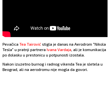
Pevačica
Tea Tairović
stigla je danas na Aerodrom "Nikola
Tesla" u pratnji partnera
Ivana Vardaja
, ali je komunikacija
po dolasku u prestonicu u potpunosti izostala.
Nakon izuzetno burnog i radnog vikenda Tea je sletela u
Beograd, ali na aerodromu nije mogla da govori.