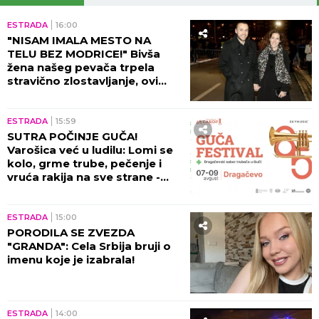
ESTRADA
16:00
"NISAM IMALA MESTO NA
TELU BEZ MODRICE!" Bivša
žena našeg pevača trpela
stravično zlostavljanje, ovi
detalji ježe do kostiju!
ESTRADA
15:59
SUTRA POČINJE GUČA!
Varošica već u ludilu: Lomi se
kolo, grme trube, pečenje i
vruća rakija na sve strane -
sve je spremno za 65. Sabor!
ESTRADA
15:00
PORODILA SE ZVEZDA
"GRANDA": Cela Srbija bruji o
imenu koje je izabrala!
ESTRADA
14:00