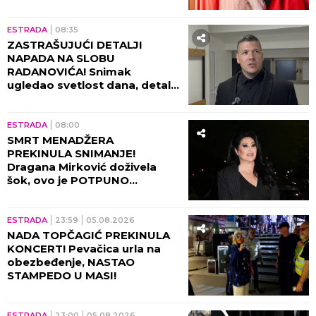
ne može svako da priušti
ESTRADA
08:35
ZASTRAŠUJUĆI DETALJI
NAPADA NA SLOBU
RADANOVIĆA! Snimak
ugledao svetlost dana, detalji
lede krv u žilama!
ESTRADA
08:00
SMRT MENADŽERA
PREKINULA SNIMANJE!
Dragana Mirković doživela
šok, ovo je POTPUNO
SLOMILO tad!
ESTRADA
23:59
05.08.2026
NADA TOPČAGIĆ PREKINULA
KONCERT! Pevačica urla na
obezbeđenje, NASTAO
STAMPEDO U MASI!
ESTRADA
23:00
05.08.2026