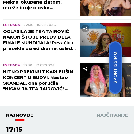
Mekrej okupana zlatom,
mreže bruje o ovim
kadrovima i svi je porede sa
našom muzičkom zvezdom!
(FOTO)
ESTRADA
22:30
16.07.2026
OGLASILA SE TEA TAIROVIĆ
NAKON ŠTO JE PREDVIDELA
FINALE MUNDIJALA! Pevačica
presekla usred drame, usledio
ŠOK-OBRT!
SPORTISSIMO
ESTRADA
10:30
12.07.2026
HITNO PREKINUT KARLEUŠIN
KONCERT U BUDVI: Nastao
SKANDAL, ona poručila
"NISAM JA TEA TAIROVIĆ"
(VIDEO)
NAJNOVIJE
NAJČITANIJE
17:15