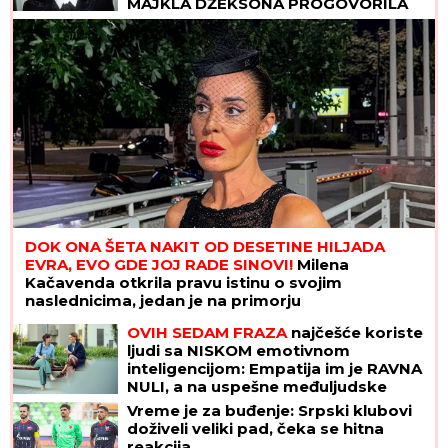
MAJKLA DŽEKSONA PROGOVORILA
posle 23 godine - "U kupatilu su bila
TAJNA VRATA"
DOK ONA ŠETA NAKIT OD DESETINE HILJADA
EVRA, EVO GDE JOJ RADE SINOVI!
Milena
Kačavenda otkrila pravu istinu o svojim
naslednicima, jedan je na primorju
OVIH SEDAM FRAZA
najčešće koriste
ljudi sa NISKOM emotivnom
inteligencijom: Empatija im je RAVNA
NULI, a na uspešne međuljudske
odnose mogu da zaborave
Vreme je za buđenje: Srpski klubovi
doživeli veliki pad, čeka se hitna
reakcija