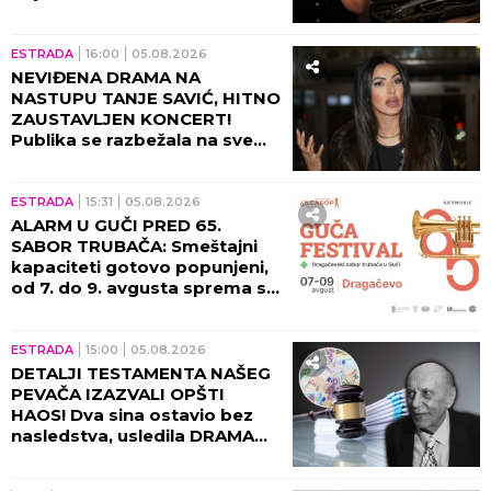
ŽILAMA: Ubica mog sina i dalje
vozi, ide na more (VIDEO)
ESTRADA
16:00
05.08.2026
NEVIĐENA DRAMA NA
NASTUPU TANJE SAVIĆ, HITNO
ZAUSTAVLJEN KONCERT!
Publika se razbežala na sve
strane, pevačica ih molila da
se zaustave!
ESTRADA
15:31
05.08.2026
ALARM U GUČI PRED 65.
SABOR TRUBAČA: Smeštajni
kapaciteti gotovo popunjeni,
od 7. do 9. avgusta sprema se
spektakl kakav se ne pamti!
ESTRADA
15:00
05.08.2026
DETALJI TESTAMENTA NAŠEG
PEVAČA IZAZVALI OPŠTI
HAOS! Dva sina ostavio bez
nasledstva, usledila DRAMA
tada!