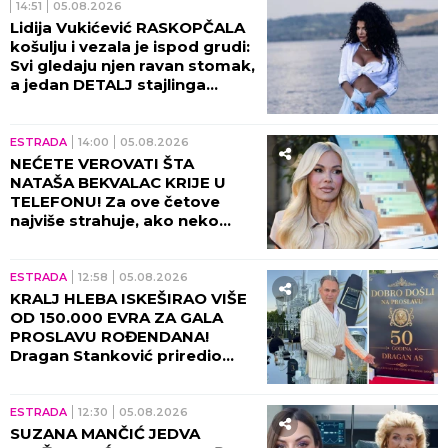
14:51
05.08.2026
Lidija Vukićević RASKOPČALA
košulju i vezala je ispod grudi:
Svi gledaju njen ravan stomak,
a jedan DETALJ stajlinga
osvaja na prvi pogled
(GALERIJA)
ESTRADA
14:00
05.08.2026
NEĆETE VEROVATI ŠTA
NATAŠA BEKVALAC KRIJE U
TELEFONU! Za ove četove
najviše strahuje, ako neko
dođe do njih - sledi
KATASTROFA!
ESTRADA
12:58
05.08.2026
KRALJ HLEBA ISKEŠIRAO VIŠE
OD 150.000 EVRA ZA GALA
PROSLAVU ROĐENDANA!
Dragan Stanković priredio
spektakl u Grockoj - harfa,
kristali i zlatni detalji u prvom
planu!
ESTRADA
12:30
05.08.2026
SUZANA MANČIĆ JEDVA