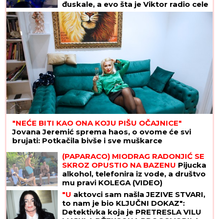
đuskale, a evo šta je Viktor radio cele
noći
"NEĆE BITI KAO ONA KOJU PIŠU OČAJNICE"
Jovana Jeremić sprema haos, o ovome će svi
brujati: Potkačila bivše i sve muškarce
(PAPARACO) MIODRAG RADONJIĆ SE
SKROZ OPUSTIO NA BAZENU
Pijucka
alkohol, telefonira iz vode, a društvo
mu pravi KOLEGA (VIDEO)
"U
aktovci sam našla JEZIVE STVARI,
to nam je bio KLJUČNI DOKAZ":
Detektivka koja je PRETRESLA VILU