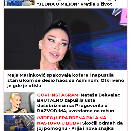
"JEDNA U MILION" vratila u život
Maja Marinković spakovala kofere i napustila
stan u kom se desio haos sa Asminom: Otkriveno
je gde je otišla
GORI INSTAGRAM!
Nataša Bekvalac
BRUTALNO zapušila usta
dušebrižnicima: Progovorila o
RAZVODIMA, uvredama na račun
izgleda, pa otkrila ŠOK DETALJE
(VIDEO) LEPA BRENA PALA NA
NASTUPU U BUDVI
Skočili odmah da
joj pomognu - Prija i nova snajka