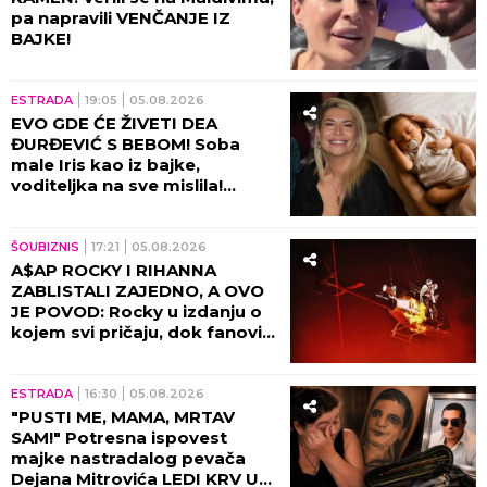
pa napravili VENČANJE IZ
BAJKE!
ESTRADA
19:05
05.08.2026
EVO GDE ĆE ŽIVETI DEA
ĐURĐEVIĆ S BEBOM! Soba
male Iris kao iz bajke,
voditeljka na sve mislila!
(VIDEO)
ŠOUBIZNIS
17:21
05.08.2026
A$AP ROCKY I RIHANNA
ZABLISTALI ZAJEDNO, A OVO
JE POVOD: Rocky u izdanju o
kojem svi pričaju, dok fanovi
sa nestrpljenjem iščekuju da
ih vide zajedno 8. oktobra u
Beogradskoj Areni!
ESTRADA
16:30
05.08.2026
"PUSTI ME, MAMA, MRTAV
SAM!" Potresna ispovest
majke nastradalog pevača
Dejana Mitrovića LEDI KRV U