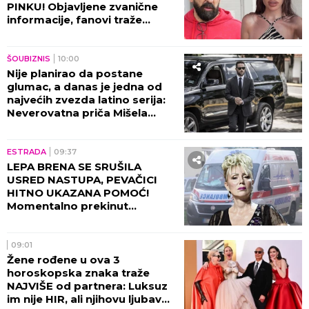
PINKU! Objavljene zvanične
informacije, fanovi traže
objašnjenje!
ŠOUBIZNIS
10:00
Nije planirao da postane
glumac, a danas je jedna od
najvećih zvezda latino serija:
Neverovatna priča Mišela
Brauna!
ESTRADA
09:37
LEPA BRENA SE SRUŠILA
USRED NASTUPA, PEVAČICI
HITNO UKAZANA POMOĆ!
Momentalno prekinut
program, snimak završio na
internetu!
09:01
Žene rođene u ova 3
horoskopska znaka traže
NAJVIŠE od partnera: Luksuz
im nije HIR, ali njihovu ljubav