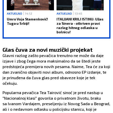
AKTUELNO
14:12
AKTUELNO
13:45
Umro Voja Stamenković!
ITALIJANI KRILI ISTINU: Užas
Tuga u Srbiji!
za Sinera - otkriven pravi
razlog hitnog odlaska u
bolnicu!
Glas čuva za novi muzički projekat
Glavni razlog zašto pevačica trenutno ne može da daje
izjave i zbog čega mora maksimalno da se štedi jeste
predstojeća premijera novih pesama. Naime, Tea će za koji
dan zvanično objaviti novi album, odnosno EP izdanje, te
je prinuđena da čuva glas pred obaveze koje je tek
očekuju.
Popularna pevačica Tea Tairović sinoć je pred nastup u
"Nacionalnoj klasi" govorila o privatnom životu, braku
sa Ivanom Vardajem, preseljenju iz Novog Sada u Beograd,
ali i o nedavnom odlasku u policijsku stanicu, koji je