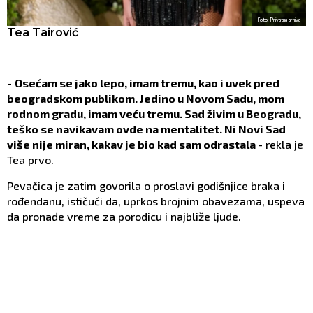
Foto: Privatna arhiva
Tea Tairović
-
Osećam se jako lepo, imam tremu, kao i uvek pred
beogradskom publikom. Jedino u Novom Sadu, mom
rodnom gradu, imam veću tremu. Sad živim u Beogradu,
teško se navikavam ovde na mentalitet. Ni Novi Sad
više nije miran, kakav je bio kad sam odrastala
- rekla je
Tea prvo.
Pevačica je zatim govorila o proslavi godišnjice braka i
rođendanu, ističući da, uprkos brojnim obavezama, uspeva
da pronađe vreme za porodicu i najbliže ljude.