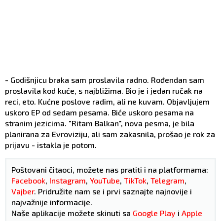
- Godišnjicu braka sam proslavila radno. Rođendan sam
proslavila kod kuće, s najbližima. Bio je i jedan ručak na
reci, eto. Kućne poslove radim, ali ne kuvam. Objavljujem
uskoro EP od sedam pesama. Biće uskoro pesama na
stranim jezicima. "Ritam Balkan", nova pesma, je bila
planirana za Evroviziju, ali sam zakasnila, prošao je rok za
prijavu - istakla je potom.
Poštovani čitaoci, možete nas pratiti i na platformama:
Facebook
,
Instagram
,
YouTube
,
TikTok
,
Telegram
,
Vajber
. Pridružite nam se i prvi saznajte najnovije i
najvažnije informacije.
Naše aplikacije možete skinuti sa
Google Play
i
Apple