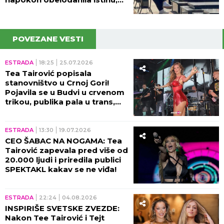
nije mogla da napusti
prostoriju!
POVEZANE VESTI
ESTRADA
18:25
25.07.2026
Tea Tairović popisala
stanovništvo u Crnoj Gori!
Pojavila se u Budvi u crvenom
trikou, publika pala u trans,
nema igla gde da stane!
(FOTO+VIDEO)
ESTRADA
13:30
19.07.2026
CEO ŠABAC NA NOGAMA: Tea
Tairović zapevala pred više od
20.000 ljudi i priredila publici
SPEKTAKL kakav se ne viđa!
ESTRADA
22:24
04.08.2026
INSPIRIŠE SVETSKE ZVEZDE:
Nakon Tee Tairović i Tejt