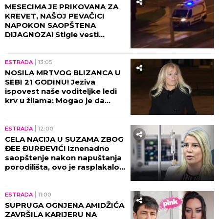
MESECIMA JE PRIKOVANA ZA
KREVET, NAŠOJ PEVAČICI
NAPOKON SAOPŠTENA
DIJAGNOZA! Stigle vesti
direktno od lekara!
ESTRADA
13:05
NOSILA MRTVOG BLIZANCA U
SEBI 21 GODINU! Jeziva
ispovest naše voditeljke ledi
krv u žilama: Mogao je da
eksplodira u meni!
ESTRADA
12:00
CELA NACIJA U SUZAMA ZBOG
ĐEE ĐURĐEVIĆ! Iznenadno
saopštenje nakon napuštanja
porodilišta, ovo je rasplakalo
sve!
ESTRADA
11:00
SUPRUGA OGNJENA AMIDŽIĆA
ZAVRŠILA KARIJERU NA