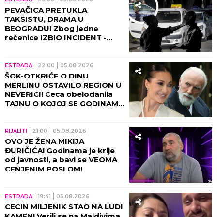
PEVAČICA PRETUKLA
TAKSISTU, DRAMA U
BEOGRADU! Zbog jedne
rečenice IZBIO INCIDENT -
tada joj puko film!
ESTRADA
22:00
05.08.2026
ŠOK-OTKRIĆE O DINU
MERLINU OSTAVILO REGION U
NEVERICI! Ceca obelodanila
TAJNU O KOJOJ SE GODINAMA
ĆUTI, jednom rečenicom
izazvala haos
RIJALITI
21:00
05.08.2026
OVO JE ŽENA MIKIJA
ĐURIČIĆA! Godinama je krije
od javnosti, a bavi se VEOMA
CENJENIM POSLOM!
ESTRADA
19:41
05.08.2026
CECIN MILJENIK STAO NA LUDI
KAMEN! Verili se na Maldivima,