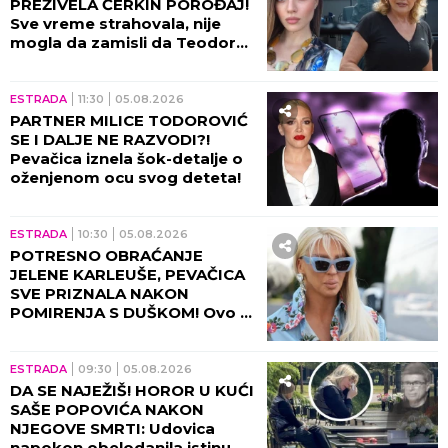
PREŽIVELA ĆERKIN POROĐAJ!
Sve vreme strahovala, nije
mogla da zamisli da Teodora
prolazi kroz ovo!
ESTRADA
11:30
05.08.2026
PARTNER MILICE TODOROVIĆ
SE I DALJE NE RAZVODI?!
Pevačica iznela šok-detalje o
oženjenom ocu svog deteta!
ESTRADA
10:30
05.08.2026
POTRESNO OBRAĆANJE
JELENE KARLEUŠE, PEVAČICA
SVE PRIZNALA NAKON
POMIRENJA S DUŠKOM! Ovo ni
danas ne može da izbriše iz
sećanja!
ESTRADA
09:30
05.08.2026
DA SE NAJEŽIŠ! HOROR U KUĆI
SAŠE POPOVIĆA NAKON
NJEGOVE SMRTI: Udovica
napokon obelodanila istinu,