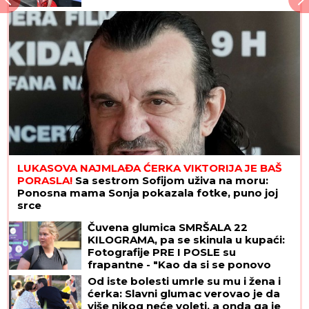
LUKASOVA NAJMLAĐA ĆERKA VIKTORIJA JE BAŠ
PORASLA!
Sa sestrom Sofijom uživa na moru:
Ponosna mama Sonja pokazala fotke, puno joj
srce
Čuvena glumica SMRŠALA 22
KILOGRAMA, pa se skinula u kupaći:
Fotografije PRE I POSLE su
frapantne - "Kao da si se ponovo
rodila"
Od iste bolesti umrle su mu i žena i
ćerka: Slavni glumac verovao je da
više nikog neće voleti, a onda ga je