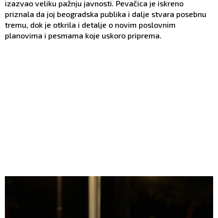
izazvao veliku pažnju javnosti. Pevačica je iskreno
priznala da joj beogradska publika i dalje stvara posebnu
tremu, dok je otkrila i detalje o novim poslovnim
planovima i pesmama koje uskoro priprema.