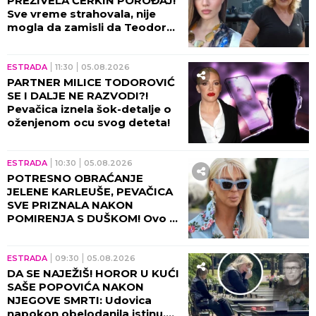
PREŽIVELA ĆERKIN POROĐAJ!
Sve vreme strahovala, nije
mogla da zamisli da Teodora
prolazi kroz ovo!
ESTRADA
11:30
05.08.2026
PARTNER MILICE TODOROVIĆ
SE I DALJE NE RAZVODI?!
Pevačica iznela šok-detalje o
oženjenom ocu svog deteta!
ESTRADA
10:30
05.08.2026
POTRESNO OBRAĆANJE
JELENE KARLEUŠE, PEVAČICA
SVE PRIZNALA NAKON
POMIRENJA S DUŠKOM! Ovo ni
danas ne može da izbriše iz
sećanja!
ESTRADA
09:30
05.08.2026
DA SE NAJEŽIŠ! HOROR U KUĆI
SAŠE POPOVIĆA NAKON
NJEGOVE SMRTI: Udovica
napokon obelodanila istinu,