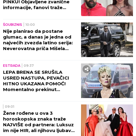
PINKU! Objavljene zvanične
informacije, fanovi traže
objašnjenje!
ŠOUBIZNIS
10:00
Nije planirao da postane
glumac, a danas je jedna od
najvećih zvezda latino serija:
Neverovatna priča Mišela
Brauna!
ESTRADA
09:37
LEPA BRENA SE SRUŠILA
USRED NASTUPA, PEVAČICI
HITNO UKAZANA POMOĆ!
Momentalno prekinut
program, snimak završio na
internetu!
09:01
Žene rođene u ova 3
horoskopska znaka traže
NAJVIŠE od partnera: Luksuz
im nije HIR, ali njihovu ljubav