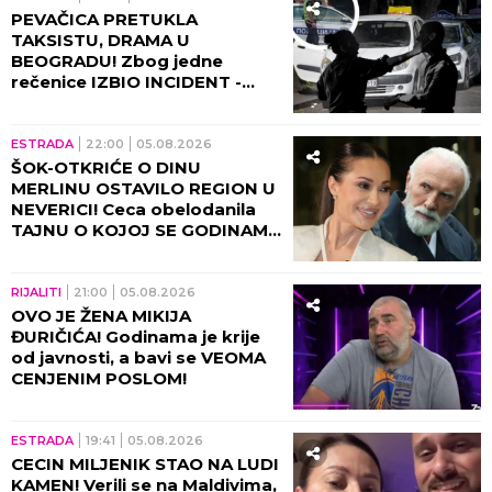
PEVAČICA PRETUKLA
TAKSISTU, DRAMA U
BEOGRADU! Zbog jedne
rečenice IZBIO INCIDENT -
tada joj puko film!
ESTRADA
22:00
05.08.2026
ŠOK-OTKRIĆE O DINU
MERLINU OSTAVILO REGION U
NEVERICI! Ceca obelodanila
TAJNU O KOJOJ SE GODINAMA
ĆUTI, jednom rečenicom
izazvala haos
RIJALITI
21:00
05.08.2026
OVO JE ŽENA MIKIJA
ĐURIČIĆA! Godinama je krije
od javnosti, a bavi se VEOMA
CENJENIM POSLOM!
ESTRADA
19:41
05.08.2026
CECIN MILJENIK STAO NA LUDI
KAMEN! Verili se na Maldivima,