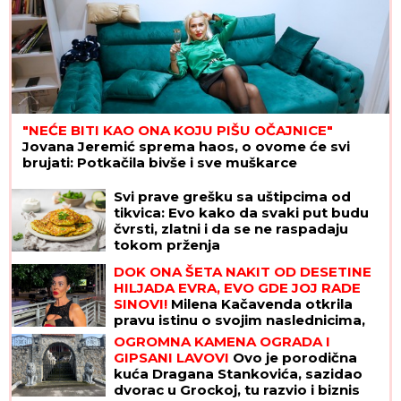
"NEĆE BITI KAO ONA KOJU PIŠU OČAJNICE"
Jovana Jeremić sprema haos, o ovome će svi
brujati: Potkačila bivše i sve muškarce
Svi prave grešku sa uštipcima od
tikvica: Evo kako da svaki put budu
čvrsti, zlatni i da se ne raspadaju
tokom prženja
DOK ONA ŠETA NAKIT OD DESETINE
HILJADA EVRA, EVO GDE JOJ RADE
SINOVI!
Milena Kačavenda otkrila
pravu istinu o svojim naslednicima,
jedan je na primorju
OGROMNA KAMENA OGRADA I
GIPSANI LAVOVI
Ovo je porodična
kuća Dragana Stankovića, sazidao
dvorac u Grockoj, tu razvio i biznis