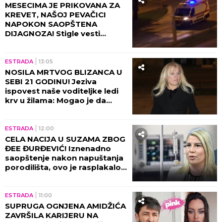
MESECIMA JE PRIKOVANA ZA
KREVET, NAŠOJ PEVAČICI
NAPOKON SAOPŠTENA
DIJAGNOZA! Stigle vesti
direktno od lekara!
ESTRADA
13:05
NOSILA MRTVOG BLIZANCA U
SEBI 21 GODINU! Jeziva
ispovest naše voditeljke ledi
krv u žilama: Mogao je da
eksplodira u meni!
ESTRADA
12:00
CELA NACIJA U SUZAMA ZBOG
ĐEE ĐURĐEVIĆ! Iznenadno
saopštenje nakon napuštanja
porodilišta, ovo je rasplakalo
sve!
ESTRADA
11:00
SUPRUGA OGNJENA AMIDŽIĆA
ZAVRŠILA KARIJERU NA