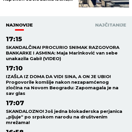
nije mogla da napusti
prostoriju!
NAJNOVIJE
NAJČITANIJE
17:15
SKANDALČINA! PROCURIO SNIMAK RAZGOVORA
BANKARKE I ASMINA: Maja Marinković van sebe
unakazila Gabi! (VIDEO)
17:10
IZAŠLA IZ DOMA DA VIDI SINA, A ON JE UBIO!
Progovorile komšije nakon nezapamćenog
zločina na Novom Beogradu: Zapomagala je na
sav glas
17:07
SKANDALOZNO! Još jedna blokaderska perjanica
„pljuje“ po srpskom narodu na društvenim
mrežama!