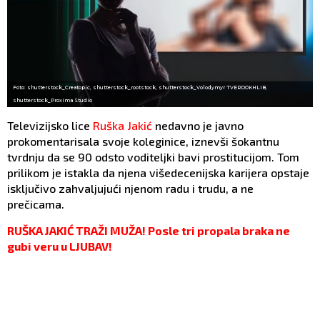
Foto: shutterstock_Creatopic, shutterstock_rootstock, shutterstock_Volodymyr TVERDOKHLIB,
shutterstock_Proxima Studio
Televizijsko lice
Ruška Jakić
nedavno je javno
prokomentarisala svoje koleginice, iznevši šokantnu
tvrdnju da se 90 odsto voditeljki bavi prostitucijom. Tom
prilikom je istakla da njena višedecenijska karijera opstaje
isključivo zahvaljujući njenom radu i trudu, a ne
prečicama.
RUŠKA JAKIĆ TRAŽI MUŽA! Posle tri propala braka ne
gubi veru u LJUBAV!