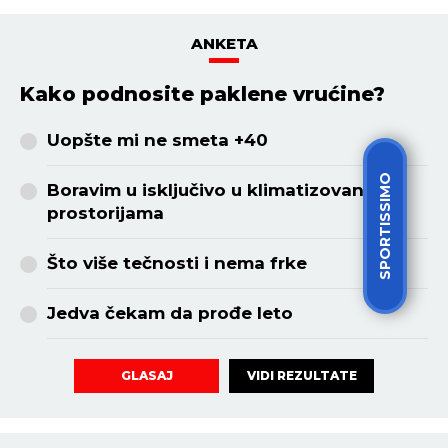
ANKETA
Kako podnosite paklene vrućine?
Uopšte mi ne smeta +40
SPORTISSIMO
Boravim u isključivo u klimatizovanim
prostorijama
Što više tečnosti i nema frke
Jedva čekam da prođe leto
VIDI REZULTATE
GLASAJ