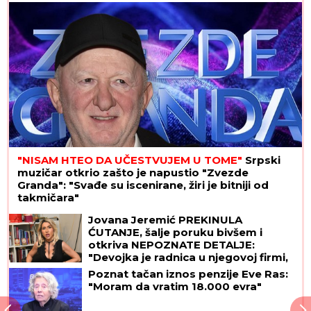
(VIDEO)
"NISAM HTEO DA UČESTVUJEM U TOME"
Srpski
muzičar otkrio zašto je napustio "Zvezde
Granda": "Svađe su iscenirane, žiri je bitniji od
takmičara"
Jovana Jeremić PREKINULA
ĆUTANJE, šalje poruku bivšem i
otkriva NEPOZNATE DETALJE:
"Devojka je radnica u njegovoj firmi,
pravi bureke"
Poznat tačan iznos penzije Eve Ras:
"Moram da vratim 18.000 evra"