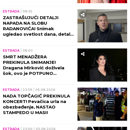
ne može svako da priušti
ESTRADA
08:35
ZASTRAŠUJUĆI DETALJI
NAPADA NA SLOBU
RADANOVIĆA! Snimak
ugledao svetlost dana, detalji
lede krv u žilama!
ESTRADA
08:00
SMRT MENADŽERA
PREKINULA SNIMANJE!
Dragana Mirković doživela
šok, ovo je POTPUNO
SLOMILO tad!
ESTRADA
23:59
05.08.2026
NADA TOPČAGIĆ PREKINULA
KONCERT! Pevačica urla na
obezbeđenje, NASTAO
STAMPEDO U MASI!
ESTRADA
23:00
05.08.2026