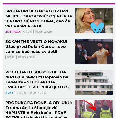
SRBIJA BRUJI O NOVOJ IZJAVI
MILICE TODOROVIĆ: Oglasila se
iz PORODIČNOG DOMA, ovo će
vas RASPLAKATI!
ESTRADA
09:30
10.05.2026
ŠOKANTNE VESTI O NOVAKU!
Užas pred Rolan Garos - ovo
vam se baš neće svideti!
09:12
10.05.2026
POGLEDAJTE KAKO IZGLEDA
"KRUZER SMRTI"! Doplovio na
Tenerife - SLEDI AKCIJA
EVAKUACIJE PUTNIKA! (FOTO)
SVET
09:08
10.05.2026
PRODUKCIJA DONELA ODLUKU:
Trudna Anita Stanojlović
NAPUSTILA Belu kuću - PRVE
FOTKE otkrivaju šta se dešava!