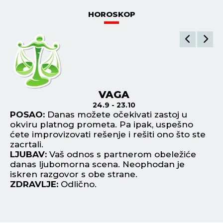
HOROSKOP
VAGA
24.9 - 23.10
u
POSAO:
Danas možete očekivati zastoj u
P
m,
okviru platnog prometa. Pa ipak, uspešno
al
ćete improvizovati rešenje i rešiti ono što ste
bi
zacrtali.
si
ike
LJUBAV:
Vaš odnos s partnerom obeležiće
L
danas ljubomorna scena. Neophodan je
pa
iskren razgovor s obe strane.
za
ZDRAVLJE:
Odlično.
Z