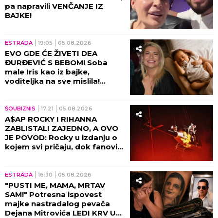
pa napravili VENČANJE IZ
BAJKE!
ESTRADA
19:05
05.08.2026
EVO GDE ĆE ŽIVETI DEA
ĐURĐEVIĆ S BEBOM! Soba
male Iris kao iz bajke,
voditeljka na sve mislila!
(VIDEO)
ŠOUBIZNIS
17:21
05.08.2026
A$AP ROCKY I RIHANNA
ZABLISTALI ZAJEDNO, A OVO
JE POVOD: Rocky u izdanju o
kojem svi pričaju, dok fanovi
sa nestrpljenjem iščekuju da
ih vide zajedno 8. oktobra u
Beogradskoj Areni!
ESTRADA
16:30
05.08.2026
"PUSTI ME, MAMA, MRTAV
SAM!" Potresna ispovest
majke nastradalog pevača
Dejana Mitrovića LEDI KRV U