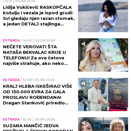
14:51
05.08.2026
Lidija Vukićević RASKOPČALA
košulju i vezala je ispod grudi:
Svi gledaju njen ravan stomak,
a jedan DETALJ stajlinga
osvaja na prvi pogled
(GALERIJA)
ESTRADA
14:00
05.08.2026
NEĆETE VEROVATI ŠTA
NATAŠA BEKVALAC KRIJE U
TELEFONU! Za ove četove
najviše strahuje, ako neko
dođe do njih - sledi
KATASTROFA!
ESTRADA
12:58
05.08.2026
KRALJ HLEBA ISKEŠIRAO VIŠE
OD 150.000 EVRA ZA GALA
PROSLAVU ROĐENDANA!
Dragan Stanković priredio
spektakl u Grockoj - harfa,
kristali i zlatni detalji u prvom
planu!
ESTRADA
12:30
05.08.2026
SUZANA MANČIĆ JEDVA