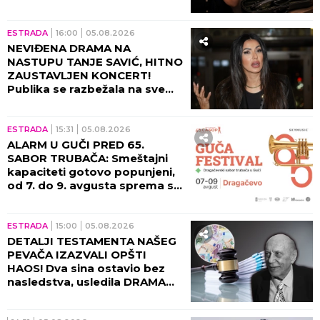
ŽILAMA: Ubica mog sina i dalje
vozi, ide na more (VIDEO)
ESTRADA
16:00
05.08.2026
NEVIĐENA DRAMA NA
NASTUPU TANJE SAVIĆ, HITNO
ZAUSTAVLJEN KONCERT!
Publika se razbežala na sve
strane, pevačica ih molila da
se zaustave!
ESTRADA
15:31
05.08.2026
ALARM U GUČI PRED 65.
SABOR TRUBAČA: Smeštajni
kapaciteti gotovo popunjeni,
od 7. do 9. avgusta sprema se
spektakl kakav se ne pamti!
ESTRADA
15:00
05.08.2026
DETALJI TESTAMENTA NAŠEG
PEVAČA IZAZVALI OPŠTI
HAOS! Dva sina ostavio bez
nasledstva, usledila DRAMA
tada!