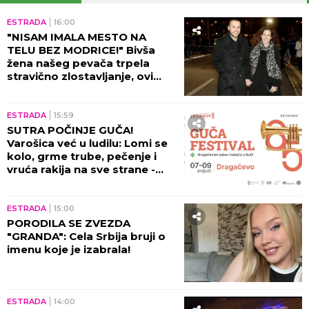
ESTRADA
16:00
"NISAM IMALA MESTO NA
TELU BEZ MODRICE!" Bivša
žena našeg pevača trpela
stravično zlostavljanje, ovi
detalji ježe do kostiju!
ESTRADA
15:59
SUTRA POČINJE GUČA!
Varošica već u ludilu: Lomi se
kolo, grme trube, pečenje i
vruća rakija na sve strane -
sve je spremno za 65. Sabor!
ESTRADA
15:00
PORODILA SE ZVEZDA
"GRANDA": Cela Srbija bruji o
imenu koje je izabrala!
ESTRADA
14:00