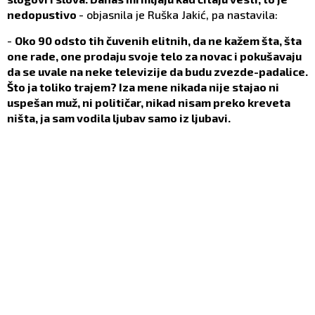
nedopustivo
- objasnila je Ruška Jakić, pa nastavila:
-
Oko 90 odsto tih čuvenih elitnih, da ne kažem šta, šta
one rade, one prodaju svoje telo za novac i pokušavaju
da se uvale na neke televizije da budu zvezde-padalice.
Što ja toliko trajem? Iza mene nikada nije stajao ni
uspešan muž, ni političar, nikad nisam preko kreveta
ništa, ja sam vodila ljubav samo iz ljubavi.