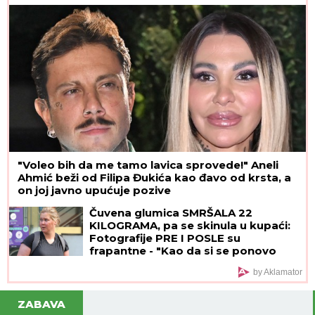
metalne ograde
"Voleo bih da me tamo lavica sprovede!" Aneli
Ahmić beži od Filipa Đukića kao đavo od krsta, a
on joj javno upućuje pozive
Čuvena glumica SMRŠALA 22
KILOGRAMA, pa se skinula u kupaći:
Fotografije PRE I POSLE su
frapantne - "Kao da si se ponovo
rodila"
by Aklamator
ZABAVA