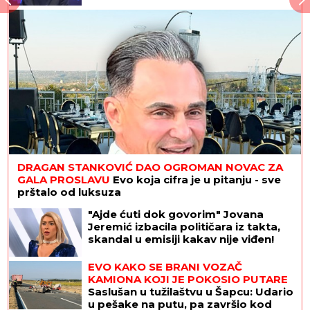
DRAGAN STANKOVIĆ DAO OGROMAN NOVAC ZA
GALA PROSLAVU
Evo koja cifra je u pitanju - sve
prštalo od luksuza
"Ajde ćuti dok govorim" Jovana
Jeremić izbacila političara iz takta,
skandal u emisiji kakav nije viđen!
EVO KAKO SE BRANI VOZAČ
KAMIONA KOJI JE POKOSIO PUTARE
Saslušan u tužilaštvu u Šapcu: Udario
u pešake na putu, pa završio kod