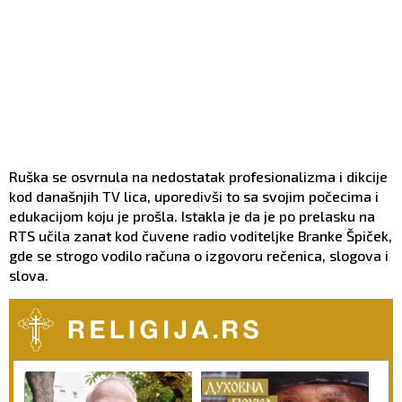
Ruška se osvrnula na nedostatak profesionalizma i dikcije
kod današnjih TV lica, uporedivši to sa svojim počecima i
edukacijom koju je prošla. Istakla je da je po prelasku na
RTS učila zanat kod čuvene radio voditeljke Branke Špiček,
gde se strogo vodilo računa o izgovoru rečenica, slogova i
slova.