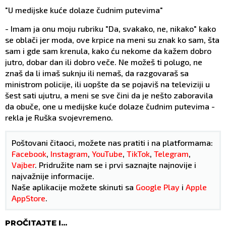
"U medijske kuće dolaze čudnim putevima"
- Imam ja onu moju rubriku "Da, svakako, ne, nikako" kako
se oblači jer moda, ove krpice na meni su znak ko sam, šta
sam i gde sam krenula, kako ću nekome da kažem dobro
jutro, dobar dan ili dobro veče. Ne možeš ti polugo, ne
znaš da li imaš suknju ili nemaš, da razgovaraš sa
ministrom policije, ili uopšte da se pojaviš na televiziji u
šest sati ujutru, a meni se sve čini da je nešto zaboravila
da obuče, one u medijske kuće dolaze čudnim putevima -
rekla je Ruška svojevremeno.
Poštovani čitaoci, možete nas pratiti i na platformama:
Facebook
,
Instagram
,
YouTube
,
TikTok
,
Telegram
,
Vajber
. Pridružite nam se i prvi saznajte najnovije i
najvažnije informacije.
Naše aplikacije možete skinuti sa
Google Play
i
Apple
AppStore
.
PROČITAJTE I...