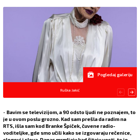
Pogledaj galeriju
Ruška Jakić
-
Bavim se televizijom, a 90 odsto ljudi ne poznajem, to
je u ovom poslu grozno. Kad sam prešla da radim na
RTS, išla sam kod Branke Špiček, čuvene radio-
voditeljke, gde smo učili kako se izgovaraju rečenice,
slogovi i slova. Danas mrmljaju kad čitaju vesti, to je