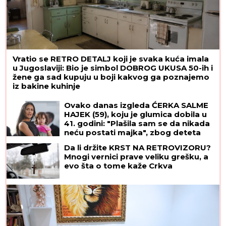
Vratio se RETRO DETALJ koji je svaka kuća imala
u Jugoslaviji: Bio je simbol DOBROG UKUSA 50-ih i
žene ga sad kupuju u boji kakvog ga poznajemo
iz bakine kuhinje
Ovako danas izgleda ĆERKA SALME
HAJEK (59), koju je glumica dobila u
41. godini: "Plašila sam se da nikada
neću postati majka", zbog deteta
htela da napusti glumu, a danas je
Da li držite KRST NA RETROVIZORU?
Valentina njena najveća kritičarka
Mnogi vernici prave veliku grešku, a
evo šta o tome kaže Crkva