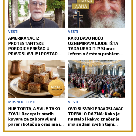
VESTI
VESTI
AMERIKANAC IZ
KAKO ĐAVO NOĆU
PROTESTANTSKE
UZNEMIRAVA LJUDE I ŠTA
PORODICE PREŠAO U
TADA URADITI?! Starac
PRAVOSLAVLJE I POSTAO
Jefrem o čestom problemu
SVEŠTENIK: Jedan od
vernika, koji im uteruje
najuglednijih teologa
strah u kosti
današnjice govori o svom
putu preobraćenja
MRSNI RECEPTI
VESTI
NIJE TORTA, A SVI JE TAKO
OVO BI SVAKI PRAVOSLAVAC
ZOVU: Recept iz starih
TREBALO DA ZNA: Kako je
kuvara za zaboravljeni
nastalo i kakvo značenje
pareni kolač sa orasima i
ima sedam svetih tajni
šerbetom
Pravoslavne crkve