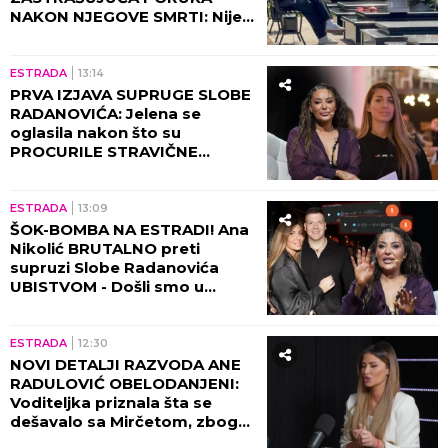
Republika ekskluzivno otkriva
DETALJE SKANDALA - evo šta
se desilo! (VIDEO)
ESTRADA
16:45
TEA TAIROVIĆ SA MUŽEM
DOŽIVELA UDES: Automobil
skroz smrskan - ovo su detalji
jezivog događaja!
KULTURA
16:15
STRAVIČNE VESTI: POZNATI
PRODUCENT PRONAĐEN
MRTAV! Porodica krije uzrok
smrti!
ESTRADA
15:31
SAZNAJEMO! DRAMA U
TRŽNOM CENTRU U
BEOGRADU! Ženu Sergeja
Trifunovića ZADRŽALA
POLICIJA, glumac počeo da