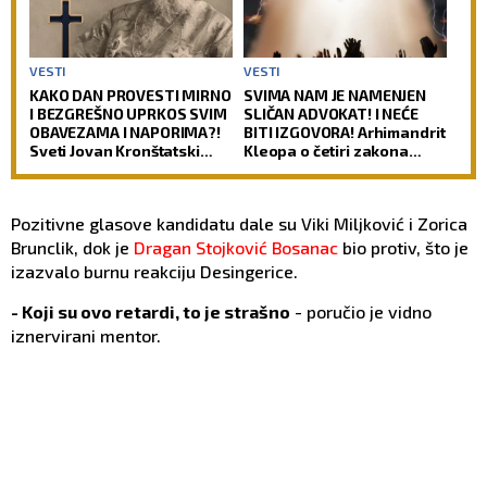
VESTI
VESTI
KAKO DAN PROVESTI MIRNO
SVIMA NAM JE NAMENJEN
I BEZGREŠNO UPRKOS SVIM
SLIČAN ADVOKAT! I NEĆE
OBAVEZAMA I NAPORIMA?!
BITI IZGOVORA! Arhimandrit
Sveti Jovan Kronštatski
Kleopa o četiri zakona
kaže da je potrebo uraditi
prema kojima će Hristos
samo jedno kad se ujutru
suditi svetu!
ustane!
Pozitivne glasove kandidatu dale su Viki Miljković i Zorica
Brunclik, dok je
Dragan Stojković Bosanac
bio protiv, što je
izazvalo burnu reakciju Desingerice.
- Koji su ovo retardi, to je strašno
- poručio je vidno
iznervirani mentor.