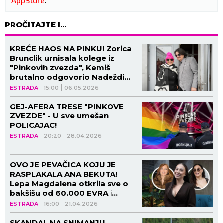
AppStore
.
PROČITAJTE I...
KREĆE HAOS NA PINKU! Zorica
Brunclik urnisala kolege iz
"Pinkovih zvezda", Kemiš
brutalno odgovorio Nadeždi
Biljić!
ESTRADA
15:00
06.05.2026
GEJ-AFERA TRESE "PINKOVE
ZVEZDE" - U sve umešan
POLICAJAC!
ESTRADA
20:20
28.04.2026
OVO JE PEVAČICA KOJU JE
RASPLAKALA ANA BEKUTA!
Lepa Magdalena otkrila sve o
bakšišu od 60.000 EVRA i
drami Prijovićke i Cece - njene
ESTRADA
16:00
21.04.2026
reči pamti i danas (VIDEO)
SKANDAL NA SNIMANJU