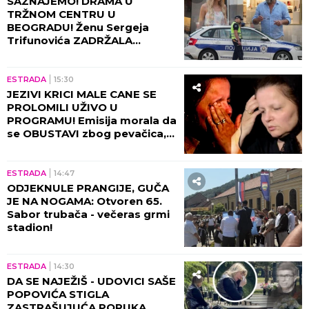
POLICIJA REAGOVALA ZBOG ŽENE SERGEJA
TRIFUNOVIĆA,
nije očekivala da će je OVO
SAČEKATI u tržnom centru!
AJKULE OPKOLILE ANĐELU I
GASTOZA
Pokazali kako se provode
na Maldivima nakon POMIRENJA i
pred njen ulazak u "Elitu 10" -
komentari samo pljušte (VIDEO)
by Aklamator
ZABAVA
KULTURA
16:45
SERGEJ TRIFUNOVIĆ STIGAO
U POLICIJSKU STANICU
NAKON HAOSA SA ŽENOM!