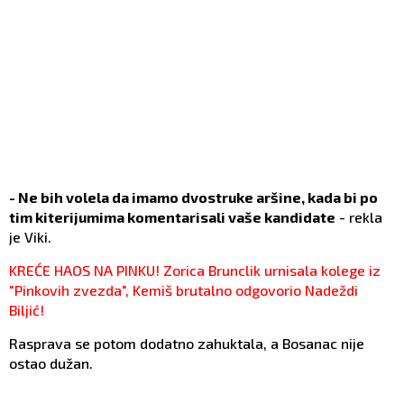
- Ne bih volela da imamo dvostruke aršine, kada bi po
tim kiterijumima komentarisali vaše kandidate
- rekla
je Viki.
KREĆE HAOS NA PINKU! Zorica Brunclik urnisala kolege iz
"Pinkovih zvezda", Kemiš brutalno odgovorio Nadeždi
Biljić!
Rasprava se potom dodatno zahuktala, a Bosanac nije
ostao dužan.