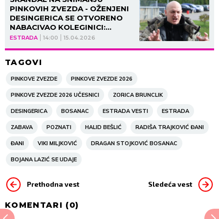
PINKOVIH ZVEZDA - OŽENJENI
DESINGERICA SE OTVORENO
NABACIVAO KOLEGINICI:
Iznenađenje u studiju, reperu
ESTRADA
14:00
15.04.2026
pala vilica!
TAGOVI
PINKOVE ZVEZDE
PINKOVE ZVEZDE 2026
PINKOVE ZVEZDE 2026 UČESNICI
ZORICA BRUNCLIK
DESINGERICA
BOSANAC
ESTRADA VESTI
ESTRADA
ZABAVA
POZNATI
HALID BEŠLIĆ
RADIŠA TRAJKOVIĆ ĐANI
ĐANI
VIKI MILJKOVIĆ
DRAGAN STOJKOVIĆ BOSANAC
BOJANA LAZIĆ SE UDAJE
Prethodna vest
Sledeća vest
KOMENTARI (
0
)