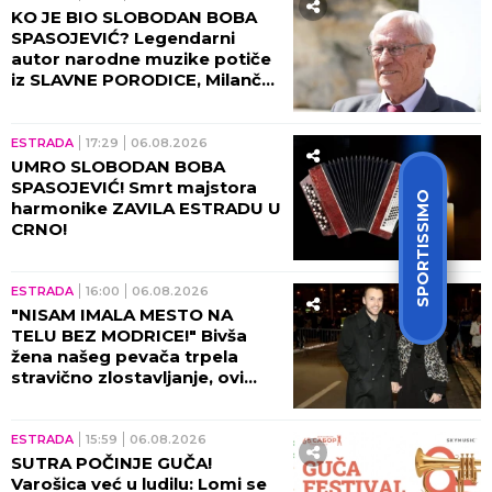
"DANAS TI ČESTITAM
ROĐENDAN NA GROBU..."
Potresna objava Dijane Dilajn
slomila srca, POKOJNOM
BRATU UPUTILA
NAJEMOTIVNIJE REČI!
ŠOUBIZNIS
22:39
06.08.2026
TRAGIČAN KRAJ
VIŠEGODIŠNJE BORBE! Slavnu
SPORTISSIMO
influenserku (27) pokosila
RETKA PODMUKLA BOLEST,
oproštajna poruka REŽE KAO
ŽILET!
ESTRADA
22:00
06.08.2026
O ANITI ALEKSIĆ BRUJI CELA
ESTRADA: Nataša Bekvalac
pokazala pravo lice - usledio
ŠOK posle nastupa!
ESTRADA
21:00
06.08.2026
ŠTA SE DEŠAVA U DOMU
GUDELJA? Šuškalo se o lošim