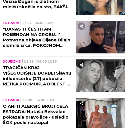
jezive pretnje i uvrede,
organizatori morali hitno da
reaguju i prekinu haos!
RIJALITI
10:30
KRISTIJAN GOLUBOVIĆ
PRETIO CARU UBISTVOM! Filip
proživljavao HOROR zbog
vrele akcije sa Kristinom
Spalević, objavljeni detalji lede
krv u žilama!
ESTRADA
09:30
MISTERIJA POSLEDNJIH
TRENUTAKA SAŠE POPOVIĆA!
Suzana otkrila šta su doktori
morali da mu urade pred
smrt: To je bilo najstrašnije...
09:01
Ljubavni preokret stiže OVOG
meseca: Samo 3 horoskopska
znaka očekuje OZBILJNA
VEZA tokom avgusta