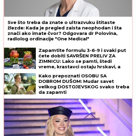
Sve što treba da znate o ultrazvuku štitaste
žlezde: Kada je pregled zaista neophodan i šta
znači ako imate čvor? Odgovara dr Polovina,
radiolog ordinacije "One Medical"
DOJAVA O BOMBI NA AUTOBUSKOJ
STANICI
Drama u Prištini: Sve vrvi od
policije
Zapamtite formulu 3-6-9 i svaki put
ćete dobiti SAVRŠEN PRELIV ZA
ZIMNICU: Lako se pamti, štedi
vreme, krastavci ostaju hrskavi, a
paradajz ne puca