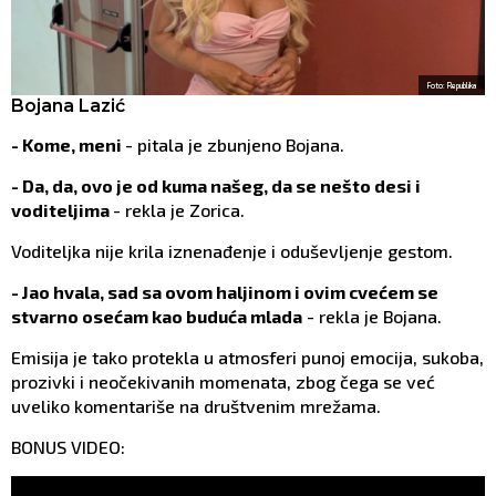
Foto: Republika
Bojana Lazić
- Kome, meni
- pitala je zbunjeno Bojana.
- Da, da, ovo je od kuma našeg, da se nešto desi i
voditeljima
- rekla je Zorica.
Voditeljka nije krila iznenađenje i oduševljenje gestom.
- Jao hvala, sad sa ovom haljinom i ovim cvećem se
stvarno osećam kao buduća mlada
- rekla je Bojana.
Emisija je tako protekla u atmosferi punoj emocija, sukoba,
prozivki i neočekivanih momenata, zbog čega se već
uveliko komentariše na društvenim mrežama.
BONUS VIDEO: