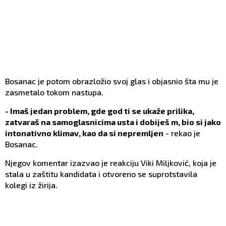
Bosanac je potom obrazložio svoj glas i objasnio šta mu je
zasmetalo tokom nastupa.
- Imaš jedan problem, gde god ti se ukaže prilika,
zatvaraš na samoglasnicima usta i dobiješ m, bio si jako
intonativno klimav, kao da si nepremljen
- rekao je
Bosanac.
Njegov komentar izazvao je reakciju Viki Miljković, koja je
stala u zaštitu kandidata i otvoreno se suprotstavila
kolegi iz žirija.