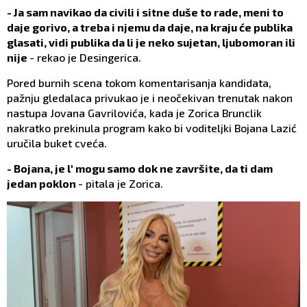
- Ja sam navikao da civili i sitne duše to rade, meni to
daje gorivo, a treba i njemu da daje, na kraju će publika
glasati, vidi publika da li je neko sujetan, ljubomoran ili
nije
- rekao je Desingerica.
Pored burnih scena tokom komentarisanja kandidata,
pažnju gledalaca privukao je i neočekivan trenutak nakon
nastupa Jovana Gavrilovića, kada je Zorica Brunclik
nakratko prekinula program kako bi voditeljki Bojana Lazić
uručila buket cveća.
- Bojana, je l' mogu samo dok ne završite, da ti dam
jedan poklon
- pitala je Zorica.