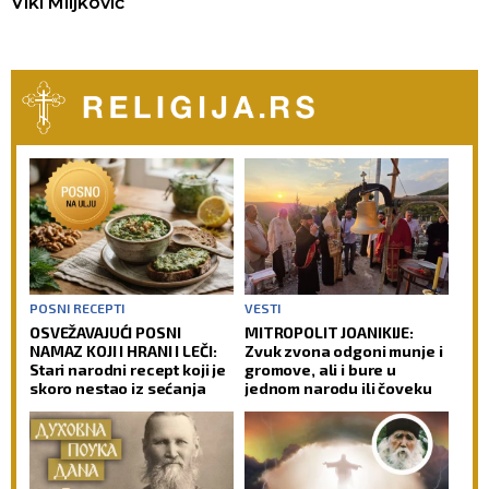
Viki Miljković
POSNI RECEPTI
VESTI
OSVEŽAVAJUĆI POSNI
MITROPOLIT JOANIKIJE:
NAMAZ KOJI I HRANI I LEČI:
Zvuk zvona odgoni munje i
Stari narodni recept koji je
gromove, ali i bure u
skoro nestao iz sećanja
jednom narodu ili čoveku