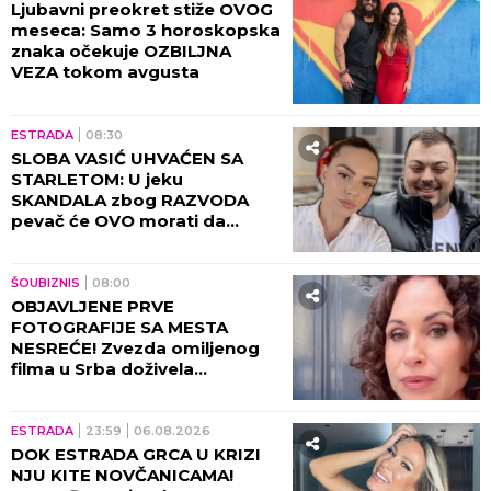
PRVA IZJAVA SUPRUGE SLOBE
RADANOVIĆA: Jelena se
oglasila nakon što su
PROCURILE STRAVIČNE
PRETNJE Ane Nikolić, otkrila
šta se zaista desilo!
ESTRADA
13:09
ŠOK-BOMBA NA ESTRADI! Ana
Nikolić BRUTALNO preti
supruzi Slobe Radanovića
UBISTVOM - Došli smo u
posed STRAVIČNIH SNIMAKA!
(VIDEO)
ESTRADA
12:30
NOVI DETALJI RAZVODA ANE
RADULOVIĆ OBELODANJENI:
Voditeljka priznala šta se
dešavalo sa Mirčetom, zbog
OVOGA je sve puklo!
ESTRADA
11:30
SKANDAL U HRVATSKOJ ZBOG
JELENE KARLEUŠE! Uputili joj