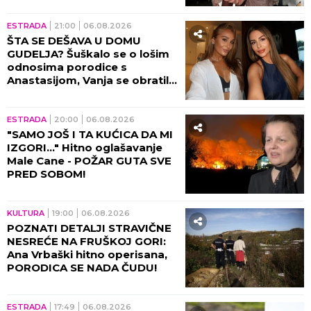
ESTRADA
08:30
SLOBA VASIĆ UHVAĆEN SA
STARLETOM: U jeku
SKANDALA zbog RAZVODA
pevač će OVO morati da
objasni! (FOTO)
ŠOUBIZNIS
08:00
OBJAVLJENE PRVE
FOTOGRAFIJE SA MESTA
NESREĆE! Zvezda omiljenog
filma u Srba doživela
saobraćajku, DETALJI JEŽE DO
KOSTIJU! (VIDEO)
ESTRADA
23:59
06.08.2026
DOK ESTRADA GRCA U KRIZI
NJU KITE NOVČANICAMA!
Vesna Đogani u zlatnom
miniću skočila na sto, BAKŠIŠ
PLJUŠTI NA SVE STRANE!
(VIDEO)
ESTRADA
23:57
06.08.2026