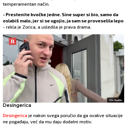
temperamentan način.
- Prestenite kvočke jedne. Sine super si bio, samo da
oslabiš malo, jer si se ugojio, ja sam se proveselila lepo
- rekla je Zorica, a usledila je prava drama.
Foto: Republika
Desingerica
Desingerica
je nakon svega poručio da ga ovakve situacije
ne pogađaju, već da mu daju dodatni motiv.