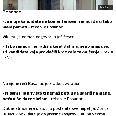
Foto: Republika
Bosanac
- Ja moje kandidate ne komentarišem, nemoj da si tako
male pameti
- rekao je Bosanac.
Viki mu je odmah odgovorila još žešće:
- Ti Bosanac ni ne radiš s kandidatima, nego imaš dva,
tri kandidata koja provlačiš kroz celo takmičenje
- rekla
je Viki.
Na njene reči Bosanac je kratko uzvratio:
- Nisam ti ja kriv što ti nemaš petlju da udariš na mene,
neću više da te slušam
- rekao je Bosanac.
Dok je atmosfera u studiju postajala sve napetija, Zorica
Brunclik pokušala je da prekine raspravu, ali na veoma