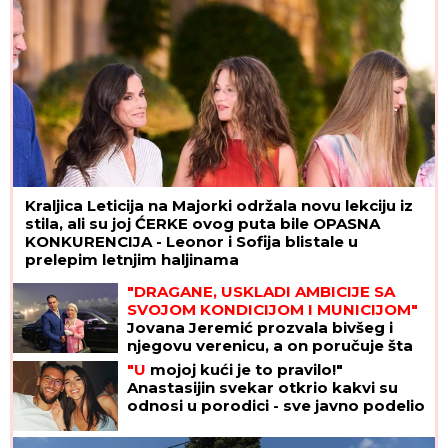
OVAJ FAKULTET JE ZAVRŠILA SARA JO
Sada uživa
na putovanjima sa Aleksejem Bjelogrlićem, a
nekada se školovala i u Italiji - OVO joj je bio
problem
OD SUPRUGA JE DOŽIVELA NASILJE,
IZGUBILA JE BEBU
Saša Popović joj
dao otkaz u "Zvezdama Granda", a
onda je potpuno NESTALA
"ZAPLAČEM KADA MI JE TEŠKO"
Mina
Kostić se nakon izlaska iz "Laze" ne
odvaja od Kaspera: On joj se sada
obratio emotivnim rečima