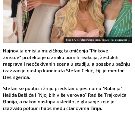
Foto: Shutterstock/Greerascris, Republika, Dragan Kadić
Najnovija emisija muzičkog takmičenja "Pinkove
zvezde" protekla je u znaku burnih reakcija, žestokih
rasprava i neočekivanih scena u studiju, a posebnu pažnju
izazvao je nastup kandidata Stefan Cekić, čiji je mentor
Desingerica.
Stefan se publici i žiriju predstavio pesmama "Robinja“
Halida Bešlića i "Njoj bih više verovao" Radiše Trajkovića
Đanija, a nakon nastupa usledilo je glasanje koje je
izazvalo potpuni haos među članovima žirija.