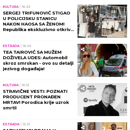
RIJALITI ZVEZDA ŽIVI U RASKOŠNOJ VILI U
BEOGRADU
Kuća ima 132 kvadrata, a samo
kupatilo je kao GARSONJERA: "On je jedini
naslednik"
"NJU TREBA LEČITI"
Marija Kulić
dobila poruku, oglasila se i otkrila
sve o odnosu Miljane i Zole
Janik Siner se povlači?