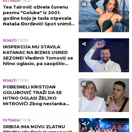
ESTRADA
14:27
Tea Tairović oživela čuvenu
pesmu "Golube" iz 2001.
godine koju je tada otpevala
Nataša Đorđević! Spot snimila
na brodu u Crnoj Gori, usijale
se mreže od komentara
(VIDEO)
RIJALITI
13:30
INSPEKCIJA MU STAVILA
KATANAC NA BIZNIS USRED
SEZONE! Vladimir Tomović se
hitno oglasio, pa saopštio
LOŠE VESTI!
RIJALITI
12:30
POBESNELI KRISTIJAN
GOLUBOVIĆ TRAŽI DA SE
HITNO OGLASI ŽELJKO
MITROVIĆ! Zbog nestanka
ogromne sume nastala
totalna pometnja!
ESTRADA
12:16
SRBIJA IMA NOVU ZLATNU