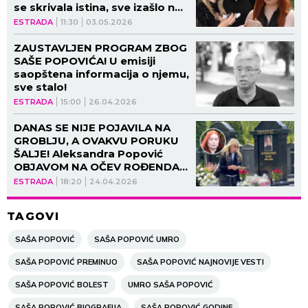
se skrivala istina, sve izašlo na
videlo posle toliko godina!
ESTRADA
11:30
03.05.2026
ZAUSTAVLJEN PROGRAM ZBOG
SAŠE POPOVIĆA! U emisiji
saopštena informacija o njemu,
sve stalo!
ESTRADA
15:00
26.04.2026
DANAS SE NIJE POJAVILA NA
GROBLJU, A OVAKVU PORUKU
ŠALJE! Aleksandra Popović
OBJAVOM NA OČEV ROĐENDAN
blokirala mreže!
ESTRADA
18:20
24.04.2026
TAGOVI
SAŠA POPOVIĆ
SAŠA POPOVIĆ UMRO
SAŠA POPOVIĆ PREMINUO
SAŠA POPOVIĆ NAJNOVIJE VESTI
SAŠA POPOVIĆ BOLEST
UMRO SAŠA POPOVIĆ
SAŠA POPOVIĆ BIOGRAFIJA
SAŠA POPOVIĆ GODINE