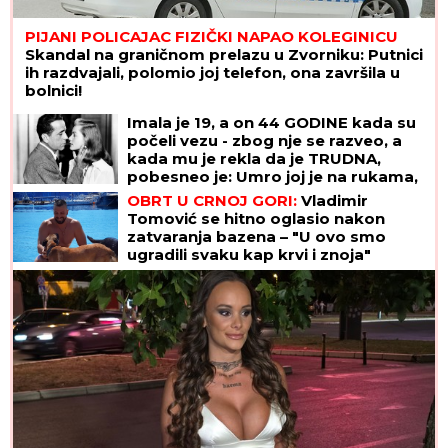
PIJANI POLICAJAC FIZIČKI NAPAO KOLEGINICU
Skandal na graničnom prelazu u Zvorniku: Putnici
ih razdvajali, polomio joj telefon, ona završila u
bolnici!
Imala je 19, a on 44 GODINE kada su
počeli vezu - zbog nje se razveo, a
kada mu je rekla da je TRUDNA,
pobesneo je: Umro joj je na rukama,
ona je njihovu ljubav čuvala do smrti
OBRT U CRNOJ GORI:
Vladimir
Tomović se hitno oglasio nakon
zatvaranja bazena – "U ovo smo
ugradili svaku kap krvi i znoja"