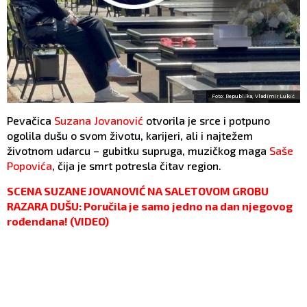
Foto: Republika, Vladimir Lukić
Pevačica
Suzana Jovanović
otvorila je srce i potpuno
ogolila dušu o svom životu, karijeri, ali i najtežem
životnom udarcu – gubitku supruga, muzičkog maga
Saše
Popovića
, čija je smrt potresla čitav region.
SCENA SUZANE JOVANOVIĆ NA SALETOVOM GROBU
RAZARA DUŠU: Poručila je samo jedno na dan njegovog
rođendana! (VIDEO)