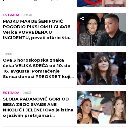
mu ZAPUŠILA USTA! (FOTO)
ESTRADA
09:30
MAJKU MARIJE ŠERIFOVIĆ
POGODIO PIKSLOM U GLAVU!
Verica POVREĐENA U
INCIDENTU, pevač otkrio šta
se desilo tada!
09:01
Ova 3 horoskopska znaka
čeka VELIKA SREĆA od 10. do
16. avgusta: Pomračenje
Sunca donosi PREOKRET koji
nisu očekivali
ESTRADA
08:31
SLOBA RADANOVIĆ GORI OD
BESA ZBOG SVAĐE ANE
NIKOLIĆ I JELENE! Ovo je istina
o jezivim pretnjama i
skandaloznim prepiskama sa
Raletom!