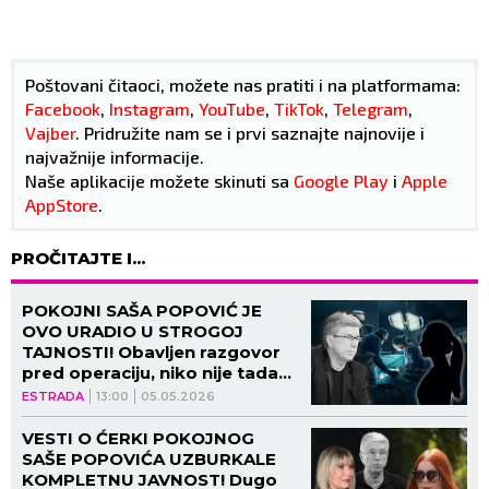
Poštovani čitaoci, možete nas pratiti i na platformama:
Facebook
,
Instagram
,
YouTube
,
TikTok
,
Telegram
,
Vajber
. Pridružite nam se i prvi saznajte najnovije i
najvažnije informacije.
Naše aplikacije možete skinuti sa
Google Play
i
Apple
AppStore
.
PROČITAJTE I...
POKOJNI SAŠA POPOVIĆ JE
OVO URADIO U STROGOJ
TAJNOSTI! Obavljen razgovor
pred operaciju, niko nije tada
znao šta će uslediti!
ESTRADA
13:00
05.05.2026
VESTI O ĆERKI POKOJNOG
SAŠE POPOVIĆA UZBURKALE
KOMPLETNU JAVNOST! Dugo