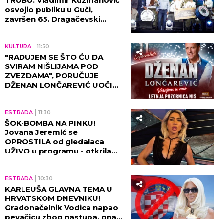
TRUBU: Vladimir Kuzmanović
osvojio publiku u Guči,
završen 65. Dragačevski
sabor trubača - evo ko je sve
odneo prestižne nagrade!
KULTURA
11:30
"RADUJEM SE ŠTO ĆU DA
SVIRAM NIŠLIJAMA POD
ZVEZDAMA", PORUČUJE
DŽENAN LONČAREVIĆ UOČI
KONCERTA NA LETNJOJ
POZORNICI U NIŠU
ESTRADA
11:30
ŠOK-BOMBA NA PINKU!
Jovana Jeremić se
OPROSTILA od gledalaca
UŽIVO u programu - otkrila
NAJNOVIJE VESTI
ESTRADA
10:30
KARLEUŠA GLAVNA TEMA U
HRVATSKOM DNEVNIKU!
Gradonačelnik Vodica napao
pevačicu zbog nastupa, ona