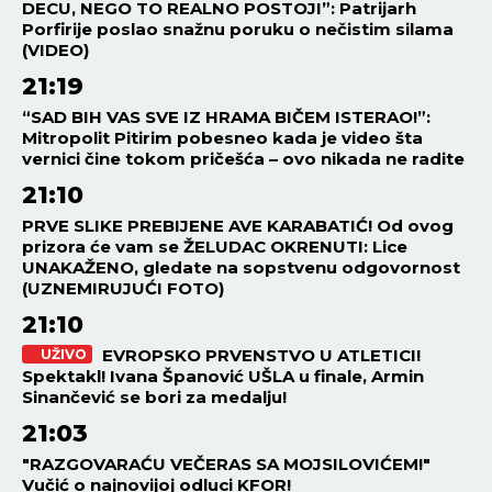
DECU, NEGO TO REALNO POSTOJI”: Patrijarh
Porfirije poslao snažnu poruku o nečistim silama
(VIDEO)
21:19
“SAD BIH VAS SVE IZ HRAMA BIČEM ISTERAO!”:
Mitropolit Pitirim pobesneo kada je video šta
vernici čine tokom pričešća – ovo nikada ne radite
21:10
PRVE SLIKE PREBIJENE AVE KARABATIĆ! Od ovog
prizora će vam se ŽELUDAC OKRENUTI: Lice
UNAKAŽENO, gledate na sopstvenu odgovornost
(UZNEMIRUJUĆI FOTO)
21:10
EVROPSKO PRVENSTVO U ATLETICI!
UŽIVO
Spektakl! Ivana Španović UŠLA u finale, Armin
Sinančević se bori za medalju!
21:03
"RAZGOVARAĆU VEČERAS SA MOJSILOVIĆEM!"
Vučić o najnovijoj odluci KFOR!