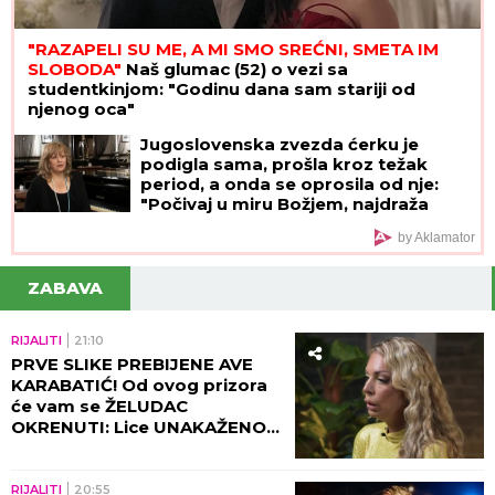
"RAZAPELI SU ME, A MI SMO SREĆNI, SMETA IM
SLOBODA"
Naš glumac (52) o vezi sa
studentkinjom: "Godinu dana sam stariji od
njenog oca"
Jugoslovenska zvezda ćerku je
podigla sama, prošla kroz težak
period, a onda se oprosila od nje:
"Počivaj u miru Božjem, najdraža
moja Ivi"
by Aklamator
ZABAVA
RIJALITI
21:10
PRVE SLIKE PREBIJENE AVE
KARABATIĆ! Od ovog prizora
će vam se ŽELUDAC
OKRENUTI: Lice UNAKAŽENO,
gledate na sopstvenu
odgovornost (UZNEMIRUJUĆI
FOTO)
RIJALITI
20:55