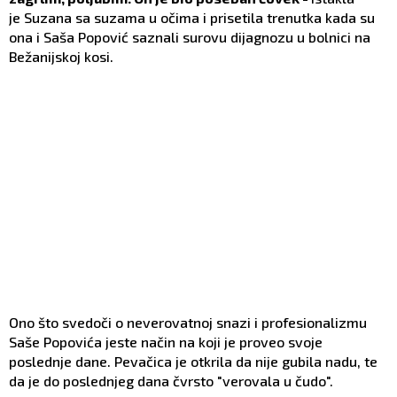
je Suzana sa suzama u očima i prisetila trenutka kada su
ona i Saša Popović saznali surovu dijagnozu u bolnici na
Bežanijskoj kosi.
Ono što svedoči o neverovatnoj snazi i profesionalizmu
Saše Popovića jeste način na koji je proveo svoje
poslednje dane. Pevačica je otkrila da nije gubila nadu, te
da je do poslednjeg dana čvrsto "verovala u čudo".