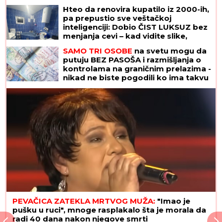
Hteo da renovira kupatilo iz 2000-ih,
pa prepustio sve veštačkoj
inteligenciji: Dobio ČIST LUKSUZ bez
menjanja cevi – kad vidite slike,
zinućete!
SAMO TRI OSOBE
na svetu mogu da
putuju BEZ PASOŠA i razmišljanja o
kontrolama na graničnim prelazima -
nikad ne biste pogodili ko ima takvu
privilegiju
PEVAČICA ZATEKLA MRTVOG MUŽA:
"Imao je
pušku u ruci", mnoge rasplakalo šta je morala da
radi 40 dana nakon njegove smrti