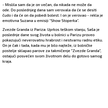
- Mislila sam da je on večan, da nikada ne može da
ode. Do poslednjeg dana sam verovala da će se desiti
čudo i da će on da pobedi bolest. I on je verovao - rekla je
emotivna Suzana u emisiji “Show Stoperka”.
Zvezde Granda iz Pariza: Uprkos teškom stanju, Saša je
poslednje dane svog života u bolnici u Parizu proveo
pokazujući neverovatnu hrabrost i nestvarnu radnu etiku.
On je čak i tada, kada mu je bilo najteže, iz bolničke
postelje sklapao parove za takmičenje "Zvezde Granda",
ostajući posvećen svom životnom delu do gotovo samog
kraja.