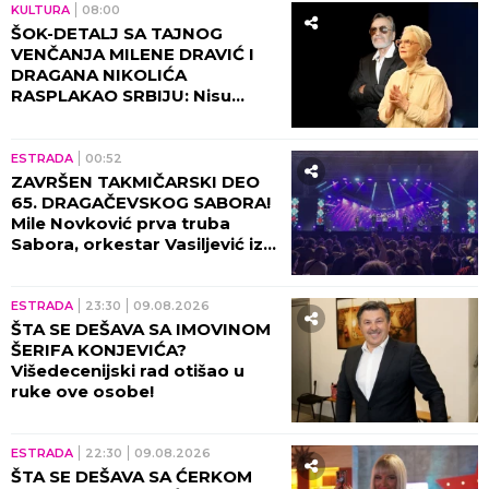
KULTURA
08:00
ŠOK-DETALJ SA TAJNOG
VENČANJA MILENE DRAVIĆ I
DRAGANA NIKOLIĆA
RASPLAKAO SRBIJU: Nisu
čekali savršen trenutak, a
decenijama kasnije ljudi
pričaju o njihovoj ljubavi!
ESTRADA
00:52
ZAVRŠEN TAKMIČARSKI DEO
65. DRAGAČEVSKOG SABORA!
Mile Novković prva truba
Sabora, orkestar Vasiljević iz
Požege najbolji orkestar
ESTRADA
23:30
09.08.2026
ŠTA SE DEŠAVA SA IMOVINOM
ŠERIFA KONJEVIĆA?
Višedecenijski rad otišao u
ruke ove osobe!
ESTRADA
22:30
09.08.2026
ŠTA SE DEŠAVA SA ĆERKOM