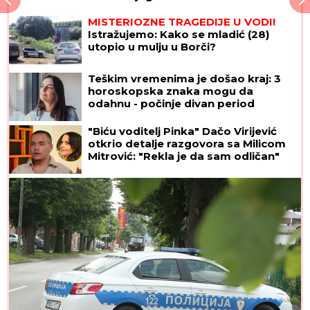
MISTERIOZNE TRAGEDIJE U VODI!
Istražujemo: Kako se mladić (28)
utopio u mulju u Borči?
Teškim vremenima je došao kraj: 3
horoskopska znaka mogu da
odahnu - počinje divan period
"Biću voditelj Pinka" Dačo Virijević
otkrio detalje razgovora sa Milicom
Mitrović: "Rekla je da sam odličan"