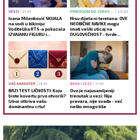
VESTI
21:01
PRIRODOM DO ZDRAVLJA
20:00
Ivana Milenković SKIJALA
Nisu dijeta ni teretana: OVE
na vodi u bikiniju:
NEOBIČNE NAVIKE mogu
Voditeljka RTS-a pokazala
imati veliki uticaj na
IZVAJANU FIGURU i
DUGOVEČNOST - tvrde
oduševila snimkom sa
stručnjaci
Save (VIDEO)
VAŠ KARAKTER
19:01
BRAK I VEZE
17:01
BRZI TEST LIČNOSTI: Koju
Ovo je najusamljeniji
biste kovertu prvo otvorili?
trenutak u vezi: Nije
Izbor otkriva vašu
prevara, nije svađa - već
dominantnu crtu!
nešto mnogo tiše