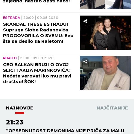
zajedno, nastao opšti haos!
ESTRADA
20:00
09.08.2026
SKANDAL TRESE ESTRADU!
Supruga Slobe Radanovića
PROGOVORILA O SVEMU: Evo
šta se desilo sa Raletom!
RIJALITI
19:00
09.08.2026
CEO BALKAN BRUJI O OVOJ
SLICI TAKIJA MARINKOVIĆA:
Nećete verovati ko mu pravi
društvo! ŠOK!
NAJNOVIJE
NAJČITANIJE
21:23
“OPSEDNUTOST DEMONIMA NIJE PRIČA ZA MALU