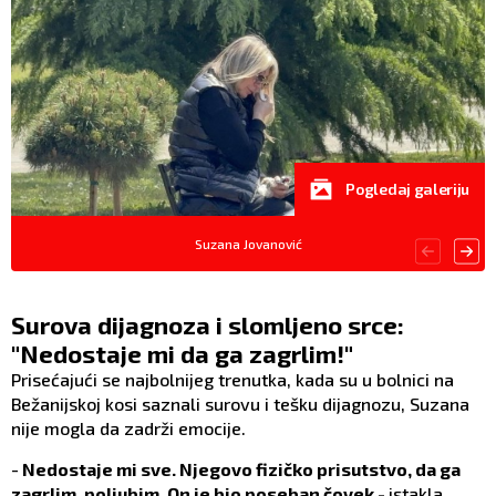
Pogledaj galeriju
Suzana Jovanović
Surova dijagnoza i slomljeno srce:
"Nedostaje mi da ga zagrlim!"
Prisećajući se najbolnijeg trenutka, kada su u bolnici na
Bežanijskoj kosi saznali surovu i tešku dijagnozu, Suzana
nije mogla da zadrži emocije.
-
Nedostaje mi sve. Njegovo fizičko prisutstvo, da ga
zagrlim, poljubim. On je bio poseban čovek -
istakla