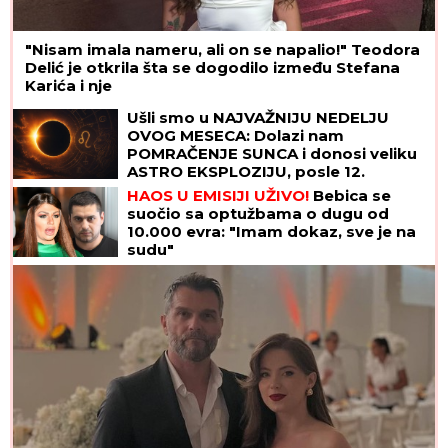
"Nisam imala nameru, ali on se napalio!" Teodora
Delić je otkrila šta se dogodilo između Stefana
Karića i nje
Ušli smo u NAJVAŽNIJU NEDELJU
OVOG MESECA: Dolazi nam
POMRAČENJE SUNCA i donosi veliku
ASTRO EKSPLOZIJU, posle 12.
avgusta više NIŠTA NEĆE BITI ISTO
HAOS U EMISIJI UŽIVO!
Bebica se
suočio sa optužbama o dugu od
10.000 evra: "Imam dokaz, sve je na
sudu"