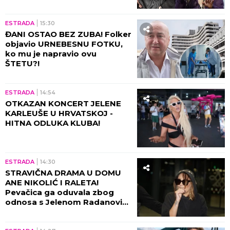
OVO UPOZORENJE! (FOTO)
ESTRADA
15:30
ĐANI OSTAO BEZ ZUBA! Folker
objavio URNEBESNU FOTKU,
ko mu je napravio ovu
ŠTETU?!
ESTRADA
14:54
OTKAZAN KONCERT JELENE
KARLEUŠE U HRVATSKOJ -
HITNA ODLUKA KLUBA!
ESTRADA
14:30
STRAVIČNA DRAMA U DOMU
ANE NIKOLIĆ I RALETA!
Pevačica ga oduvala zbog
odnosa s Jelenom Radanović,
prepiske će vas naježiti!