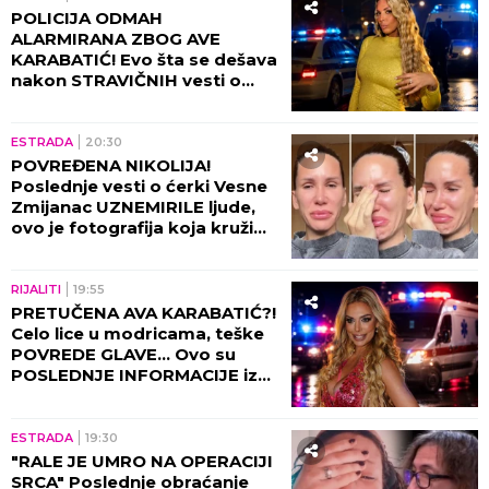
POLICIJA ODMAH
ALARMIRANA ZBOG AVE
KARABATIĆ! Evo šta se dešava
nakon STRAVIČNIH vesti o
brutalnom NASILJU
ESTRADA
20:30
POVREĐENA NIKOLIJA!
Poslednje vesti o ćerki Vesne
Zmijanac UZNEMIRILE ljude,
ovo je fotografija koja kruži
internetom (FOTO)
RIJALITI
19:55
PRETUČENA AVA KARABATIĆ?!
Celo lice u modricama, teške
POVREDE GLAVE... Ovo su
POSLEDNJE INFORMACIJE iz
Urgentnog centra, detalji JEŽE
DO KOSTIJU
ESTRADA
19:30
"RALE JE UMRO NA OPERACIJI
SRCA" Poslednje obraćanje