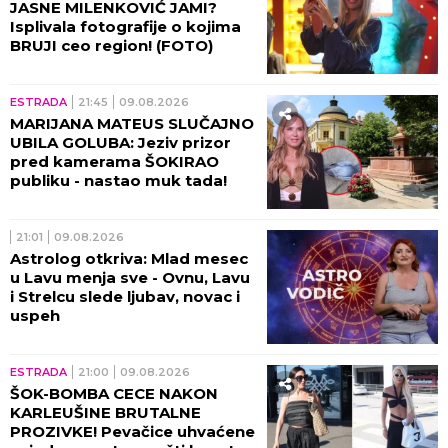
JASNE MILENKOVIĆ JAMI?
Isplivala fotografije o kojima
BRUJI ceo region! (FOTO)
ESTRADA
21:45
09.08.2026
MARIJANA MATEUS SLUČAJNO
UBILA GOLUBA: Jeziv prizor
pred kamerama ŠOKIRAO
publiku - nastao muk tada!
21:01
09.08.2026
Astrolog otkriva: Mlad mesec
u Lavu menja sve - Ovnu, Lavu
i Strelcu slede ljubav, novac i
uspeh
ESTRADA
21:00
09.08.2026
ŠOK-BOMBA CECE NAKON
KARLEUŠINE BRUTALNE
PROZIVKE! Pevačice uhvaćene