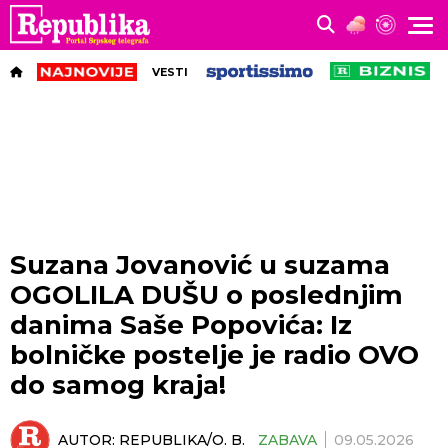
VESTI
Suzana Jovanović u suzama
OGOLILA DUŠU o poslednjim
danima Saše Popovića: Iz
bolničke postelje je radio OVO
do samog kraja!
AUTOR:
REPUBLIKA/O. B.
ZABAVA
09.05.2026