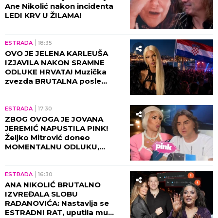
Ane Nikolić nakon incidenta
LEDI KRV U ŽILAMA!
ESTRADA
18:35
OVO JE JELENA KARLEUŠA
IZJAVILA NAKON SRAMNE
ODLUKE HRVATA! Muzička
zvezda BRUTALNA posle
udara: Ponosna sam što
dolazim iz SRBIJE
ESTRADA
17:30
ZBOG OVOGA JE JOVANA
JEREMIĆ NAPUSTILA PINK!
Željko Mitrović doneo
MOMENTALNU ODLUKU,
voditeljka odlazi - ovo su svi
detalji (GALERIJA)
ESTRADA
16:30
ANA NIKOLIĆ BRUTALNO
IZVREĐALA SLOBU
RADANOVIĆA: Nastavlja se
ESTRADNI RAT, uputila mu