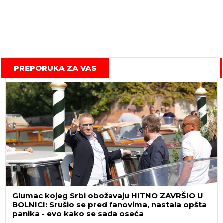
PREPORUKA ZA VAS
Glumac kojeg Srbi obožavaju HITNO ZAVRŠIO U
BOLNICI: Srušio se pred fanovima, nastala opšta
panika - evo kako se sada oseća