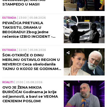
STAMPEDO U MASI!
ESTRADA
23:00
05.08.2026
PEVAČICA PRETUKLA
TAKSISTU, DRAMA U
BEOGRADU! Zbog jedne
rečenice IZBIO INCIDENT -
tada joj puko film!
ESTRADA
22:00
05.08.2026
ŠOK-OTKRIĆE O DINU
MERLINU OSTAVILO REGION U
NEVERICI! Ceca obelodanila
TAJNU O KOJOJ SE GODINAMA
ĆUTI, jednom rečenicom
izazvala haos
RIJALITI
21:00
05.08.2026
OVO JE ŽENA MIKIJA
ĐURIČIĆA! Godinama je krije
od javnosti, a bavi se VEOMA
CENJENIM POSLOM!