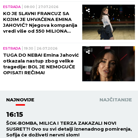
scenu i SMEJALI, a onda sam
ušla u PRAZNU KUĆU i usledio
ESTRADA
08:00
27.07.2026
je PAKAO!"
KO JE SLAVNI FRANCUZ SA
KOJIM JE UHVAĆENA EMINA
JAHOVIĆ? Njegova kompanija
vredi više od 550 MILIONA
EVRA, žene opsednute
predmetima koje pravi!
(FOTO)
ESTRADA
19:30
26.07.2026
TUGA DO NEBA! Emina Jahović
otkazala nastup zbog velike
tragedije: BOL JE NEMOGUĆE
OPISATI REČIMA!
NAJNOVIJE
NAJČITANIJE
16:15
ŠOK-BOMBA, MILICA I TERZA ZAKAZALI NOVI
SUSRET?! Ovo su svi detalji iznenadnog pomirenja,
Sofija će doživeti nervni slom!