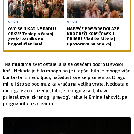
VESTI
VESTI
OVO SE NIKAD NE RADI U
NAJVEĆE PREVARE DOLAZE
CRKVI! Teolog o čestoj
KROZ REČI KOJE ČOVEKU
grešci vernika na
PRIJAJU: Vladika Nikolaj
bogosluženjima!
upozorava na one koji
zvuče mudro, a zapravo
vode u propast
"Na mladima svet ostaje, a ja se osećam dobro u svojoj
koži. Nekada je bilo mnogo bolje i lepše, bilo je mnogo više
kontakta između ljudi, nažalost sve se promenilo. Drago
mi je i što se pop muzika vraća na velika vrata. Nedostaje
mi organsko druženje, bilo je mnogo više ljubavi i
prijateljstva iskrenog i pravog", rekla je Emina Jahović, pa
progovorila o sinovima.