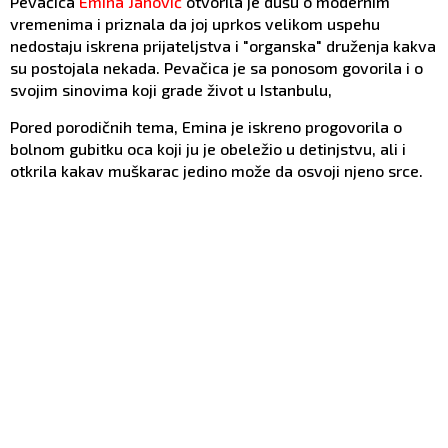
Pevačica
Emina Jahović
otvorila je dušu o modernim
vremenima i priznala da joj uprkos velikom uspehu
nedostaju iskrena prijateljstva i "organska" druženja kakva
su postojala nekada. Pevačica je sa ponosom govorila i o
svojim sinovima koji grade život u Istanbulu,
Pored porodičnih tema, Emina je iskreno progovorila o
bolnom gubitku oca koji ju je obeležio u detinjstvu, ali i
otkrila kakav muškarac jedino može da osvoji njeno srce.