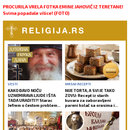
PROCURILA VRELA FOTKA EMINE JAHOVIĆ IZ TERETANE!
Svima popadale vilice! (FOTO)
VESTI
MRSNI RECEPTI
KAKO ĐAVO NOĆU
NIJE TORTA, A SVI JE TAKO
UZNEMIRAVA LJUDE I ŠTA
ZOVU: Recept iz starih
TADA URADITI?! Starac
kuvara za zaboravljeni
Jefrem o čestom problemu
pareni kolač sa orasima i
vernika, koji im uteruje
šerbetom
strah u kosti