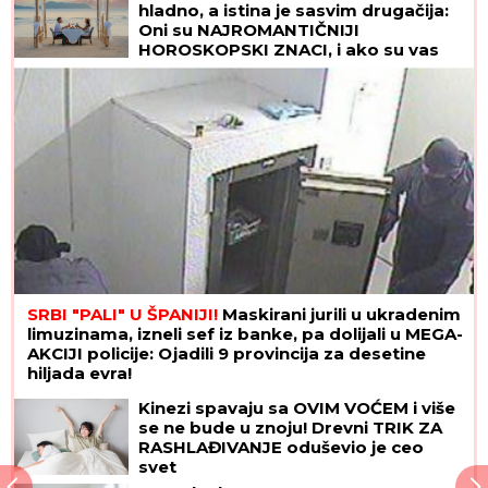
hladno, a istina je sasvim drugačija:
Oni su NAJROMANTIČNIJI
HOROSKOPSKI ZNACI, i ako su vas
izabrali - pravi ste SREĆNIK!
SRBI "PALI" U ŠPANIJI!
Maskirani jurili u ukradenim
limuzinama, izneli sef iz banke, pa dolijali u MEGA-
AKCIJI policije: Ojadili 9 provincija za desetine
hiljada evra!
Kinezi spavaju sa OVIM VOĆEM i više
se ne bude u znoju! Drevni TRIK ZA
RASHLAĐIVANJE oduševio je ceo
svet