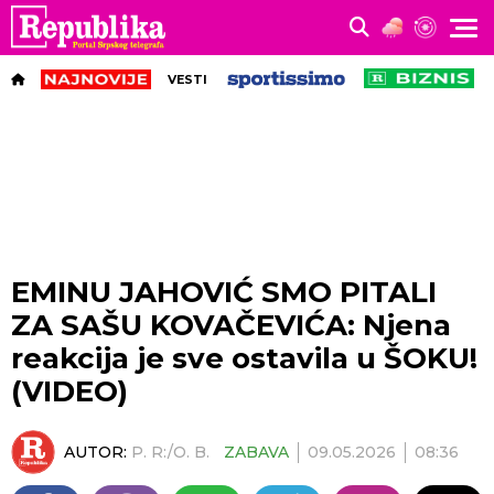
VESTI
EMINU JAHOVIĆ SMO PITALI
ZA SAŠU KOVAČEVIĆA: Njena
reakcija je sve ostavila u ŠOKU!
(VIDEO)
AUTOR:
P. R:/O. B.
ZABAVA
09.05.2026
08:36