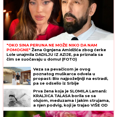
"OKO SINA PERUNA NE MOŽE NIKO DA NAM
POMOGNE"
Žena Ognjena Amidžića zbog ćerke
Lole unajmila DADILJU IZ AZIJE, pa priznala sa
čim se suočavaju u domu! (FOTO)
Veza sa pevačicom je ovog
poznatog muškarca odvela u
propast: Bio najpoželjniji na estradi,
pa se odselio iz Srbije
Prva žena koja je SLOMILA Lamanš:
KRALJICA TALASA borila se sa
olujom, meduzama i jakim strujama,
a njen podvig, koji je trajao VIŠE OD
14 SATI, ušao je u istoriju