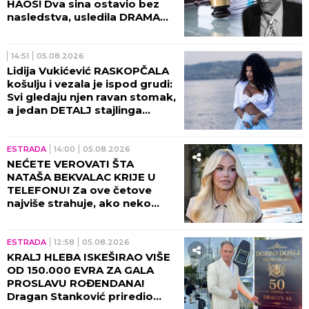
HAOS! Dva sina ostavio bez
nasledstva, usledila DRAMA
tada!
14:51
05.08.2026
Lidija Vukićević RASKOPČALA
košulju i vezala je ispod grudi:
Svi gledaju njen ravan stomak,
a jedan DETALJ stajlinga
osvaja na prvi pogled
(GALERIJA)
ESTRADA
14:00
05.08.2026
NEĆETE VEROVATI ŠTA
NATAŠA BEKVALAC KRIJE U
TELEFONU! Za ove četove
najviše strahuje, ako neko
dođe do njih - sledi
KATASTROFA!
ESTRADA
12:58
05.08.2026
KRALJ HLEBA ISKEŠIRAO VIŠE
OD 150.000 EVRA ZA GALA
PROSLAVU ROĐENDANA!
Dragan Stanković priredio