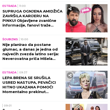
ESTRADA
11:00
SUPRUGA OGNJENA AMIDŽIĆA
ZAVRŠILA KARIJERU NA
PINKU! Objavljene zvanične
informacije, fanovi traže
objašnjenje!
ŠOUBIZNIS
10:00
Nije planirao da postane
glumac, a danas je jedna od
najvećih zvezda latino serija:
Neverovatna priča Mišela
Brauna!
ESTRADA
09:37
LEPA BRENA SE SRUŠILA
USRED NASTUPA, PEVAČICI
HITNO UKAZANA POMOĆ!
Momentalno prekinut
program, snimak završio na
internetu!
09:01