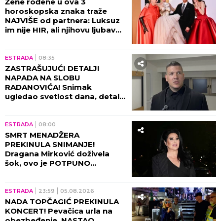
Žene rođene u ova 3
horoskopska znaka traže
NAJVIŠE od partnera: Luksuz
im nije HIR, ali njihovu ljubav
ne može svako da priušti
ESTRADA
08:35
ZASTRAŠUJUĆI DETALJI
NAPADA NA SLOBU
RADANOVIĆA! Snimak
ugledao svetlost dana, detalji
lede krv u žilama!
ESTRADA
08:00
SMRT MENADŽERA
PREKINULA SNIMANJE!
Dragana Mirković doživela
šok, ovo je POTPUNO
SLOMILO tad!
ESTRADA
23:59
05.08.2026
NADA TOPČAGIĆ PREKINULA
KONCERT! Pevačica urla na
obezbeđenje, NASTAO