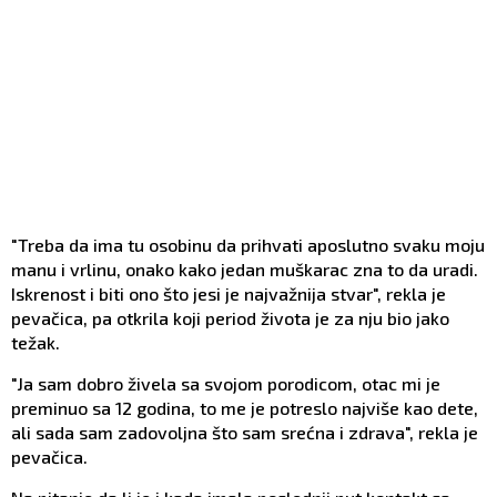
"Treba da ima tu osobinu da prihvati aposlutno svaku moju
manu i vrlinu, onako kako jedan muškarac zna to da uradi.
Iskrenost i biti ono što jesi je najvažnija stvar", rekla je
pevačica, pa otkrila koji period života je za nju bio jako
težak.
"Ja sam dobro živela sa svojom porodicom, otac mi je
preminuo sa 12 godina, to me je potreslo najviše kao dete,
ali sada sam zadovoljna što sam srećna i zdrava", rekla je
pevačica.