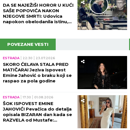
DA SE NAJEŽIŠ! HOROR U KUĆI
SAŠE POPOVIĆA NAKON
NJEGOVE SMRTI: Udovica
napokon obelodanila istinu,
nije mogla da napusti
prostoriju!
POVEZANE VESTI
ESTRADA
22:30
23.07.2026
SKORO ĆELAVA STALA PRED
MATIČARA! Jeziva ispovest
Emine Jahović o braku koji se
raspao za pola godine
ESTRADA
17:30
01.08.2026
ŠOK ISPOVEST EMINE
JAHOVIĆ! Pevačica do detalja
opisala BIZARAN dan kada se
RAZVELA od Mustafe:
"Spremali smo se kao za