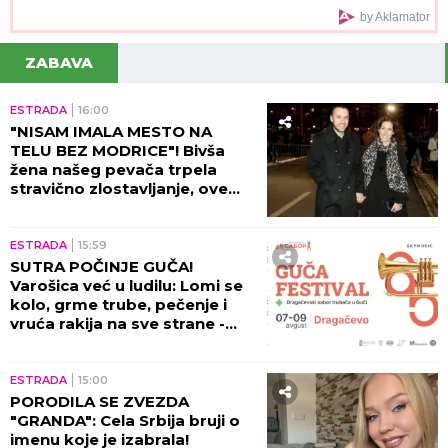
sve
by Aklamator
ZABAVA
ESTRADA
16:00
"NISAM IMALA MESTO NA
TELU BEZ MODRICE"! Bivša
žena našeg pevača trpela
stravično zlostavljanje, ove
detalji ježe do kostiju!
ESTRADA
15:59
SUTRA POČINJE GUČA!
Varošica već u ludilu: Lomi se
kolo, grme trube, pečenje i
vruća rakija na sve strane -
sve je spremno za 65. Sabor!
ESTRADA
15:00
PORODILA SE ZVEZDA
"GRANDA": Cela Srbija bruji o
imenu koje je izabrala!