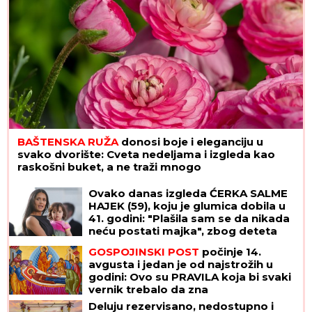
BAŠTENSKA RUŽA
donosi boje i eleganciju u
svako dvorište: Cveta nedeljama i izgleda kao
raskošni buket, a ne traži mnogo
Ovako danas izgleda ĆERKA SALME
HAJEK (59), koju je glumica dobila u
41. godini: "Plašila sam se da nikada
neću postati majka", zbog deteta
htela da napusti glumu, a danas je
GOSPOJINSKI POST
počinje 14.
Valentina njena najveća kritičarka
avgusta i jedan je od najstrožih u
godini: Ovo su PRAVILA koja bi svaki
vernik trebalo da zna
Deluju rezervisano, nedostupno i