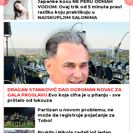
Japanke kosu NE PERU ODMAH
VODOM: Ovaj trik od 5 minuta pravi
razliku koju praktikuju u
NAJSKUPLJIM SALONIMA
DRAGAN STANKOVIĆ DAO OGROMAN NOVAC ZA
GALA PROSLAVU
Evo koja cifra je u pitanju - sve
prštalo od luksuza
Partizan u novom problemu, ne
može da registruje pojačanje za
Tobol
Bruklin i Nikola zadali još jedan