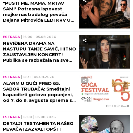
"PUSTI ME, MAMA, MRTAV
SAM!" Potresna ispovest
majke nastradalog pevača
Dejana Mitrovića LEDI KRV U
ŽILAMA: Ubica mog sina i dalje
vozi, ide na more (VIDEO)
ESTRADA
16:00
05.08.2026
NEVIĐENA DRAMA NA
NASTUPU TANJE SAVIĆ, HITNO
ZAUSTAVLJEN KONCERT!
Publika se razbežala na sve
strane, pevačica ih molila da
se zaustave!
ESTRADA
15:31
05.08.2026
ALARM U GUČI PRED 65.
SABOR TRUBAČA: Smeštajni
kapaciteti gotovo popunjeni,
od 7. do 9. avgusta sprema se
spektakl kakav se ne pamti!
ESTRADA
15:00
05.08.2026
DETALJI TESTAMENTA NAŠEG
PEVAČA IZAZVALI OPŠTI