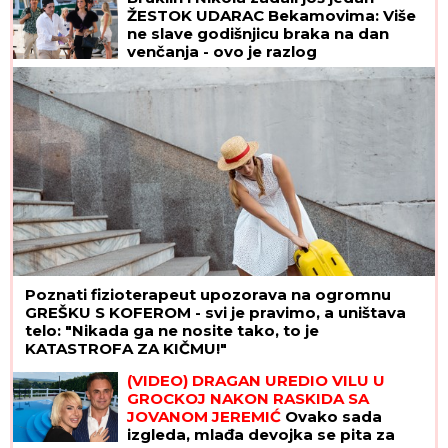
ŽESTOK UDARAC Bekamovima: Više
ne slave godišnjicu braka na dan
venčanja - ovo je razlog
Poznati fizioterapeut upozorava na ogromnu
GREŠKU S KOFEROM - svi je pravimo, a uništava
telo: "Nikada ga ne nosite tako, to je
KATASTROFA ZA KIČMU!"
(VIDEO) DRAGAN UREDIO VILU U
GROCKOJ NAKON RASKIDA SA
JOVANOM JEREMIĆ
Ovako sada
izgleda, mlađa devojka se pita za