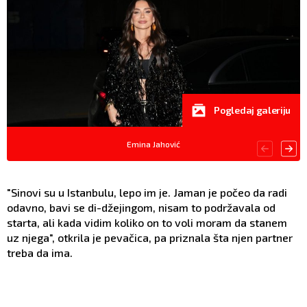
Pogledaj galeriju
Emina Jahović
"Sinovi su u Istanbulu, lepo im je. Jaman je počeo da radi
odavno, bavi se di-džejingom, nisam to podržavala od
starta, ali kada vidim koliko on to voli moram da stanem
uz njega", otkrila je pevačica, pa priznala šta njen partner
treba da ima.