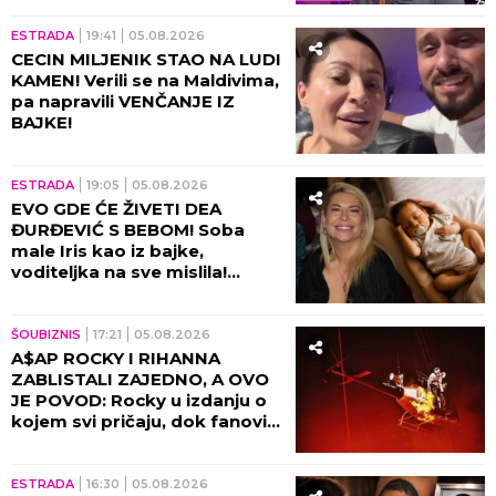
ESTRADA
19:41
05.08.2026
CECIN MILJENIK STAO NA LUDI
KAMEN! Verili se na Maldivima,
pa napravili VENČANJE IZ
BAJKE!
ESTRADA
19:05
05.08.2026
EVO GDE ĆE ŽIVETI DEA
ĐURĐEVIĆ S BEBOM! Soba
male Iris kao iz bajke,
voditeljka na sve mislila!
(VIDEO)
ŠOUBIZNIS
17:21
05.08.2026
A$AP ROCKY I RIHANNA
ZABLISTALI ZAJEDNO, A OVO
JE POVOD: Rocky u izdanju o
kojem svi pričaju, dok fanovi
sa nestrpljenjem iščekuju da
ih vide zajedno 8. oktobra u
Beogradskoj Areni!
ESTRADA
16:30
05.08.2026