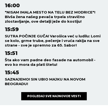
16:00
"NISAM IMALA MESTO NA TELU BEZ MODRICE"!
Bivša žena našeg pevača trpela stravično
zlostavljanje, ove detalji ježe do kostiju!
15:59
SUTRA POČINJE GUČA! Varošica već u ludilu: Lomi
se kolo, grme trube, pečenje i vruća rakija na sve
strane - sve je spremno za 65. Sabor!
15:51
Šta ako vam padne deo fasade na automobil -
evo ko mora da plati štetu!
15:45
SAZNAJEMO! SIN UBIO MAJKU NA NOVOM
BEOGRADU!
POGLEDAJ SVE NAJNOVIJE VESTI