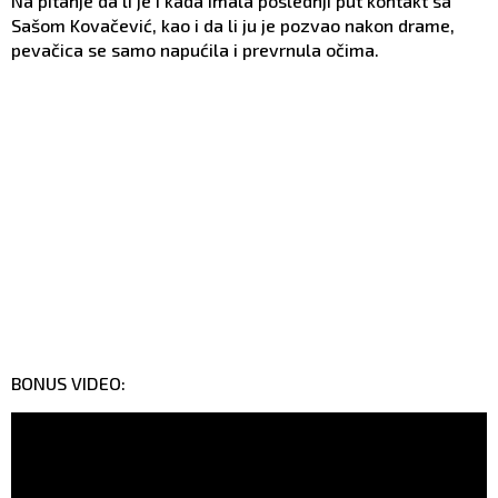
Na pitanje da li je i kada imala poslednji put kontakt sa
Sašom Kovačević, kao i da li ju je pozvao nakon drame,
pevačica se samo napućila i prevrnula očima.
BONUS VIDEO: