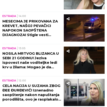
ESTRADA
14:00
MESECIMA JE PRIKOVANA ZA
KREVET, NAŠOJ PEVAČICI
NAPOKON SAOPŠTENA
DIJAGNOZA! Stigle vesti
direktno od lekara!
ESTRADA
13:05
NOSILA MRTVOG BLIZANCA U
SEBI 21 GODINU! Jeziva
ispovest naše voditeljke ledi
krv u žilama: Mogao je da
eksplodira u meni!
ESTRADA
12:00
CELA NACIJA U SUZAMA ZBOG
ĐEE ĐURĐEVIĆ! Iznenadno
saopštenje nakon napuštanja
porodilišta, ovo je rasplakalo
sve!