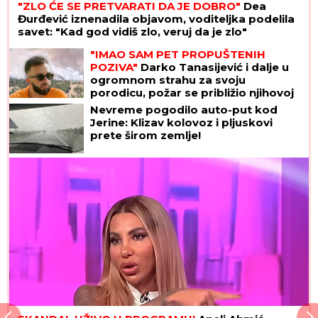
"ZLO ĆE SE PRETVARATI DA JE DOBRO"
Dea
Đurđević iznenadila objavom, voditeljka podelila
savet: "Kad god vidiš zlo, veruj da je zlo"
"IMAO SAM PET PROPUŠTENIH
POZIVA"
Darko Tanasijević i dalje u
ogromnom strahu za svoju
porodicu, požar se približio njihovoj
kući: "Prva reč koju sam čuo -
Nevreme pogodilo auto-put kod
IZGOREĆEMO"
Jerine: Klizav kolovoz i pljuskovi
prete širom zemlje!