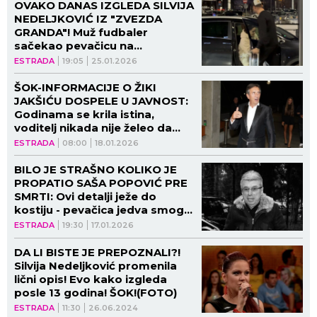
OVAKO DANAS IZGLEDA SILVIJA
NEDELJKOVIĆ IZ "ZVEZDA
GRANDA"! Muž fudbaler
sačekao pevačicu na
aerodromu! (VIDEO, GALERIJA)
ESTRADA
19:05
25.01.2026
ŠOK-INFORMACIJE O ŽIKI
JAKŠIĆU DOSPELE U JAVNOST:
Godinama se krila istina,
voditelj nikada nije želeo da
priča o ovome!
ESTRADA
08:00
18.01.2026
BILO JE STRAŠNO KOLIKO JE
PROPATIO SAŠA POPOVIĆ PRE
SMRTI: Ovi detalji ježe do
kostiju - pevačica jedva smogla
snage da progovori o njegovoj
ESTRADA
19:30
17.01.2026
smrti!
DA LI BISTE JE PREPOZNALI?!
Silvija Nedeljković promenila
lični opis! Evo kako izgleda
posle 13 godina! ŠOK!(FOTO)
ESTRADA
11:30
26.06.2024