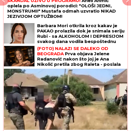
SKANDAL UŽIVO U PROGRAMU!
Aneli Ahmić
oplela po Asminovoj porodici: "OLOŠI JEDNI,
MONSTRUMI!" Mustafa odmah uzvratio NIKAD
JEZIVIJOM OPTUŽBOM!
Barbara Mori otkrila kroz kakav je
PAKAO prolazila dok je snimala seriju
Rubi - sa ALKOHOLOM I DEPRESIJOM
svakog dana vodila bespoštednu
borbu
(FOTO) NALAZI SE DALEKO OD
BEOGRADA
Prva objava Jelene
Radanović nakon što joj je Ana
Nikolić pretila zbog Raleta - poslala
joj jezive poruke