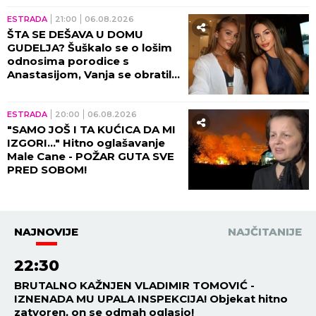
ESTRADA
21:00
06.08.2026
ŠTA SE DEŠAVA U DOMU
GUDELJA? Šuškalo se o lošim
odnosima porodice s
Anastasijom, Vanja se obratila
malom Ilijanu: AKO JE DETE
PAMETNO...
ESTRADA
20:00
06.08.2026
"SAMO JOŠ I TA KUĆICA DA MI
IZGORI..." Hitno oglašavanje
Male Cane - POŽAR GUTA SVE
PRED SOBOM!
NAJNOVIJE
NAJČITANIJE
22:30
BRUTALNO KAŽNJEN VLADIMIR TOMOVIĆ -
IZNENADA MU UPALA INSPEKCIJA! Objekat hitno
zatvoren, on se odmah oglasio!