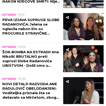
NAKON NJEGOVE SMRTI: Nije
mogla da veruje da će je ovo
zadesiti!
ESTRADA
13:14
PRVA IZJAVA SUPRUGE SLOBE
RADANOVIĆA: Jelena se
oglasila nakon što su
PROCURILE STRAVIČNE
PRETNJE Ane Nikolić, otkrila
šta se zaista desilo!
ESTRADA
13:09
ŠOK-BOMBA NA ESTRADI! Ana
Nikolić BRUTALNO preti
supruzi Slobe Radanovića
UBISTVOM - Došli smo u
posed STRAVIČNIH SNIMAKA!
(VIDEO)
ESTRADA
12:30
NOVI DETALJI RAZVODA ANE
RADULOVIĆ OBELODANJENI:
Voditeljka priznala šta se
dešavalo sa Mirčetom, zbog
OVOGA je sve puklo!