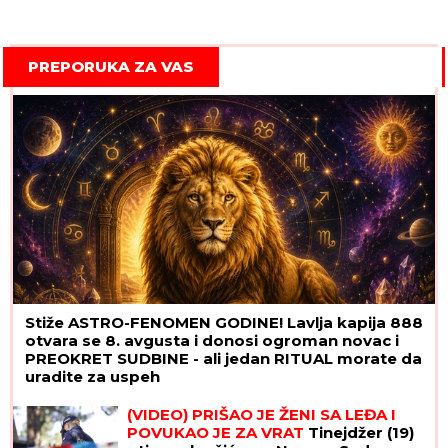
PREPORUKA ZA VAS
Stiže ASTRO-FENOMEN GODINE! Lavlja kapija 888
otvara se 8. avgusta i donosi ogroman novac i
PREOKRET SUDBINE - ali jedan RITUAL morate da
uradite za uspeh
(VIDEO) PRIŠAO JE ŽENI SA LEĐA I
POVUKAO JE ZA VRAT
Tinejdžer (19)