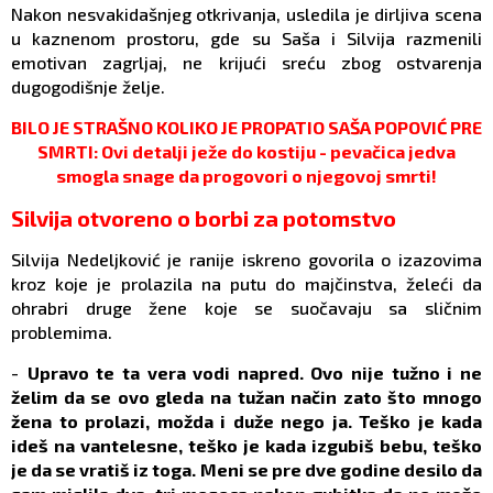
Nakon nesvakidašnjeg otkrivanja, usledila je dirljiva scena
u kaznenom prostoru, gde su Saša i Silvija razmenili
emotivan zagrljaj, ne krijući sreću zbog ostvarenja
dugogodišnje želje.
BILO JE STRAŠNO KOLIKO JE PROPATIO SAŠA POPOVIĆ PRE
SMRTI: Ovi detalji ježe do kostiju - pevačica jedva
smogla snage da progovori o njegovoj smrti!
Silvija otvoreno o borbi za potomstvo
Silvija Nedeljković je ranije iskreno govorila o izazovima
kroz koje je prolazila na putu do majčinstva, želeći da
ohrabri druge žene koje se suočavaju sa sličnim
problemima.
-
Upravo te ta vera vodi napred. Ovo nije tužno i ne
želim da se ovo gleda na tužan način zato što mnogo
žena to prolazi, možda i duže nego ja. Teško je kada
ideš na vantelesne, teško je kada izgubiš bebu, teško
je da se vratiš iz toga. Meni se pre dve godine desilo da