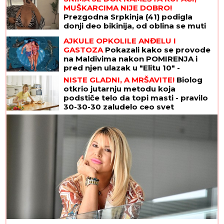
MUŠKARCIMA NIJE DOBRO!
Prezgodna Srpkinja (41) podigla
donji deo bikinija, od oblina se muti
um: "Uspostavila kontakt sa telom"
AJKULE OPKOLILE ANĐELU I
(FOTO)
GASTOZA
Pokazali kako se provode
na Maldivima nakon POMIRENJA i
pred njen ulazak u "Elitu 10" -
komentari samo pljušte (VIDEO)
NISTE GLADNI, A MRŠAVITE!
Biolog
otkrio jutarnju metodu koja
podstiče telo da topi masti - pravilo
30-30-30 zaludelo ceo svet