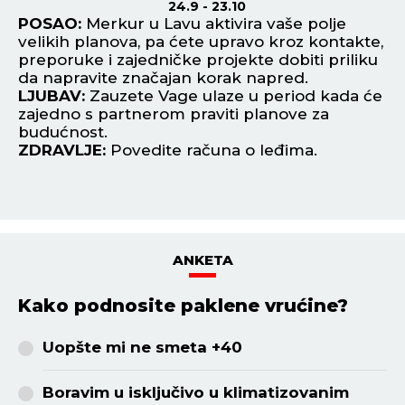
24.9 - 23.10
ri
POSAO:
Merkur u Lavu aktivira vaše polje
P
velikih planova, pa ćete upravo kroz kontakte,
in
preporuke i zajedničke projekte dobiti priliku
gl
da napravite značajan korak napred.
re
LJUBAV:
Zauzete Vage ulaze u period kada će
L
zajedno s partnerom praviti planove za
će
u i
budućnost.
sv
ZDRAVLJE:
Povedite računa o leđima.
fl
Z
ANKETA
Kako podnosite paklene vrućine?
Uopšte mi ne smeta +40
Boravim u isključivo u klimatizovanim