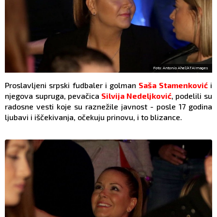
Foto: Antonio Ahel/ATAImages
Proslavljeni srpski fudbaler i golman
Saša Stamenković
i
njegova supruga, pevačica
Silvija Nedeljković
, podelili su
radosne vesti koje su raznežile javnost - posle 17 godina
ljubavi i iščekivanja, očekuju prinovu, i to blizance.