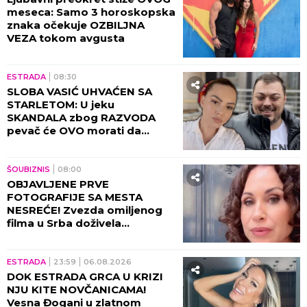
meseca: Samo 3 horoskopska
znaka očekuje OZBILJNA
VEZA tokom avgusta
ESTRADA
08:30
SLOBA VASIĆ UHVAĆEN SA
STARLETOM: U jeku
SKANDALA zbog RAZVODA
pevač će OVO morati da
objasni! (FOTO)
ŠOUBIZNIS
08:00
OBJAVLJENE PRVE
FOTOGRAFIJE SA MESTA
NESREĆE! Zvezda omiljenog
filma u Srba doživela
saobraćajku, DETALJI JEŽE DO
KOSTIJU! (VIDEO)
ESTRADA
23:59
06.08.2026
DOK ESTRADA GRCA U KRIZI
NJU KITE NOVČANICAMA!
Vesna Đogani u zlatnom