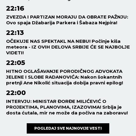
22:16
ZVEZDA I PARTIZAN MORAJU DA OBRATE PAŽNJU:
Ovo spaja Džabarija Parkera i Šabaza Nejpira!
22:13
OČEKUJE NAS SPEKTAKL NA NEBU! Počinje kiša
meteora - IZ OVIH DELOVA SRBIJE ĆE SE NAJBOLJE
VIDETI!
22:05
HITNO OGLAŠAVANJE PORODIČNOG ADVOKATA
JELENE I SLOBE RADANOVIĆA: Nakon šokantnih
pretnji Ane Nikolić situacija dobija pravni epilog!
22:00
INTERVJU: MINISTAR ĐORĐE MILIĆEVIĆ O
PROJEKTIMA, PLANOVIMA, IZAZOVIMA! Srbija je
dosta ćutala, mir ne može da počiva na zaboravu!
POGLEDAJ SVE NAJNOVIJE VESTI