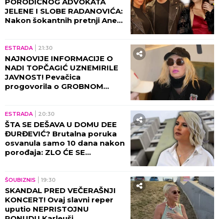
PORODIČNOG ADVOKATA
JELENE I SLOBE RADANOVIĆA:
Nakon šokantnih pretnji Ane
Nikolić situacija dobija pravni
epilog!
ESTRADA
21:30
NAJNOVIJE INFORMACIJE O
NADI TOPČAGIĆ UZNEMIRILE
JAVNOST! Pevačica
progovorila o GROBNOM
MESTU: JAKO SE PLAŠIM...
ESTRADA
20:30
ŠTA SE DEŠAVA U DOMU DEE
ĐURĐEVIĆ? Brutalna poruka
osvanula samo 10 dana nakon
porođaja: ZLO ĆE SE
PRETVARATI...
ŠOUBIZNIS
19:30
SKANDAL PRED VEČERAŠNJI
KONCERT! Ovaj slavni reper
uputio NEPRISTOJNU
PONUDU Karleuši,