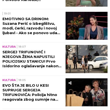
organizatori ODBILI ZAHTEV
ZA OTKAZIVANJE!
19:01
EMOTIVNO SA DRINOM:
Suzana Perić o izbeglištvu,
modi, ćerki, razvodu i novoj
ljubavi - Ako se ponovo udam,
promeniću prezime (VIDEO)
KULTURA
18:07
SERGEJ TRIFUNOVIĆ I
NJEGOVA ŽENA NAPUSTILI
POLICIJSKU STANICU! Prvo
Isidorino oglašavanje nakon
SKANDALA U TRŽNOM
CENTRU! (VIDEO)
KULTURA
18:05
EVO ŠTA JE BILO U KESI
SUPRUGE SERGEJA
TRIFUNOVIĆA: Policija hitno
reagovala zbog sumnje na
KRAĐU!