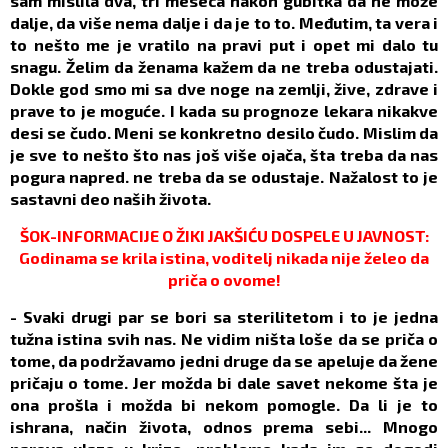
sam mislila dva, tri meseca nakon gubitka da ne može
dalje, da više nema dalje i da je to to. Međutim, ta vera i
to nešto me je vratilo na pravi put i opet mi dalo tu
snagu. Želim da ženama kažem da ne treba odustajati.
Dokle god smo mi sa dve noge na zemlji, žive, zdrave i
prave to je moguće. I kada su prognoze lekara nikakve
desi se čudo. Meni se konkretno desilo čudo. Mislim da
je sve to nešto što nas još više ojača, šta treba da nas
pogura napred. ne treba da se odustaje. Nažalost to je
sastavni deo naših života.
ŠOK-INFORMACIJE O ŽIKI JAKŠIĆU DOSPELE U JAVNOST:
Godinama se krila istina, voditelj nikada nije želeo da
priča o ovome!
- Svaki drugi par se bori sa sterilitetom i to je jedna
tužna istina svih nas. Ne vidim ništa loše da se priča o
tome, da podržavamo jedni druge da se apeluje da žene
pričaju o tome. Jer možda bi dale savet nekome šta je
ona prošla i možda bi nekom pomogle. Da li je to
ishrana, način života, odnos prema sebi... Mnogo