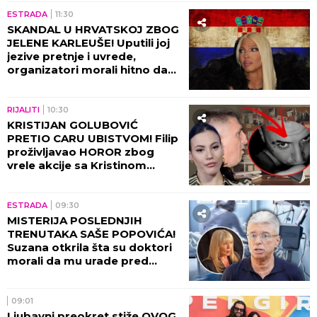
ESTRADA
11:30
SKANDAL U HRVATSKOJ ZBOG
JELENE KARLEUŠE! Uputili joj
jezive pretnje i uvrede,
organizatori morali hitno da
reaguju i prekinu haos!
RIJALITI
10:30
KRISTIJAN GOLUBOVIĆ
PRETIO CARU UBISTVOM! Filip
proživljavao HOROR zbog
vrele akcije sa Kristinom
Spalević, objavljeni detalji lede
krv u žilama!
ESTRADA
09:30
MISTERIJA POSLEDNJIH
TRENUTAKA SAŠE POPOVIĆA!
Suzana otkrila šta su doktori
morali da mu urade pred
smrt: To je bilo najstrašnije...
09:01
Ljubavni preokret stiže OVOG