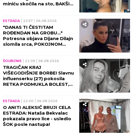
miniću skočila na sto, BAKŠIŠ
PLJUŠTI NA SVE STRANE!
(VIDEO)
ESTRADA
23:57
06.08.2026
"DANAS TI ČESTITAM
ROĐENDAN NA GROBU..."
Potresna objava Dijane Dilajn
slomila srca, POKOJNOM
BRATU UPUTILA
NAJEMOTIVNIJE REČI!
ŠOUBIZNIS
22:39
06.08.2026
TRAGIČAN KRAJ
VIŠEGODIŠNJE BORBE! Slavnu
influenserku (27) pokosila
RETKA PODMUKLA BOLEST,
oproštajna poruka REŽE KAO
ŽILET!
ESTRADA
22:00
06.08.2026
O ANITI ALEKSIĆ BRUJI CELA
ESTRADA: Nataša Bekvalac
pokazala pravo lice - usledio
ŠOK posle nastupa!