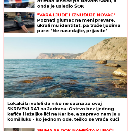
otimao lančiće po Novom Sadu, a
onda je usledio ŠOK
"VARA LJUDE I IZNUĐUJE NOVAC"
Poznati glumac na meni prevare,
ukrali mu identitet, pa traže ljudima
pare: "Ne nasedajte, prijavite"
Lokalci bi voleli da niko ne sazna za ovaj
SKRIVENI RAJ na Jadranu: Ostrvo bez ijednog
kafića i ležaljke liči na Karibe, a zapravo nam je u
komšiluku - ko jednom ode, teško se vraća kući
SNIMA SE DOK NAMEŠTA KUPAĆI,