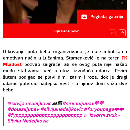
Pogledaj galeriju
Silvija Nedeljković
Otkrivanje pola beba organizovano je na simboličan i
emotivan način u Lučanima. Stamenković je na teren
FK
Mladost
pozvao saigrače, ali se ovog puta nije našao
među stativama, već u ulozi izvođača udarca. Prvim
šutem podigao se plavi dim, zatim i roze, dok je drugi
udarac potvrdio najlepšu vest - u njihov dom stižu dve
bebe.
@silvija.nedeljkovic
🙏🏻
#sirimoljubav💛💛
#dolaziljubav
#silvijanedeljkovic
#foryoupage❤️❤️
#fyppppppppppppppppppppppp
♬ izvorni zvuk -
Silvija Nedeljkovic