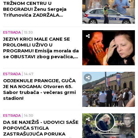
TRŽNOM CENTRU U
BEOGRADU! Ženu Sergeja
Trifunovića ZADRŽALA
POLICIJA, glumac počeo da
DIVLJA ko oparen, evo zbog
čega!
ESTRADA
15:30
JEZIVI KRICI MALE CANE SE
PROLOMILI UŽIVO U
PROGRAMU! Emisija morala da
se OBUSTAVI zbog pevačica,
briznula u plač! (VIDEO)
ESTRADA
14:47
ODJEKNULE PRANGIJE, GUČA
JE NA NOGAMA: Otvoren 65.
Sabor trubača - večeras grmi
stadion!
ESTRADA
14:30
DA SE NAJEŽIŠ - UDOVICI SAŠE
POPOVIĆA STIGLA
ZASTRAŠUJUĆA PORUKA