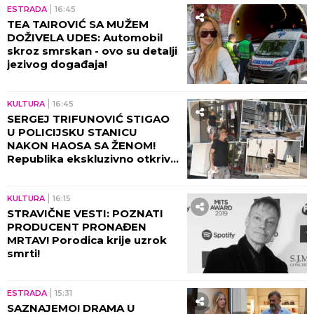
ESTRADA
16:45
TEA TAIROVIĆ SA MUŽEM
DOŽIVELA UDES: Automobil
skroz smrskan - ovo su detalji
jezivog događaja!
KULTURA
16:45
SERGEJ TRIFUNOVIĆ STIGAO
U POLICIJSKU STANICU
NAKON HAOSA SA ŽENOM!
Republika ekskluzivno otkriva
DETALJE SKANDALA - evo šta
se desilo! (VIDEO)
KULTURA
16:15
STRAVIČNE VESTI: POZNATI
PRODUCENT PRONAĐEN
MRTAV! Porodica krije uzrok
smrti!
ESTRADA
15:31
SAZNAJEMO! DRAMA U