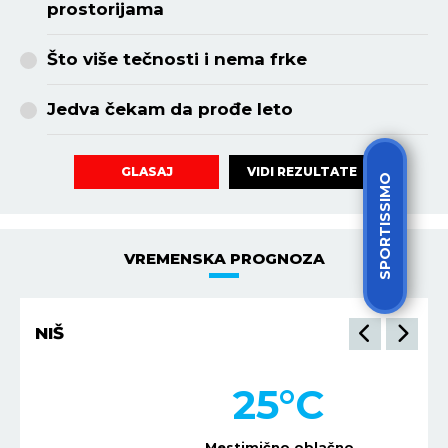
prostorijama
Što više tečnosti i nema frke
Jedva čekam da prođe leto
VIDI REZULTATE
GLASAJ
SPORTISSIMO
VREMENSKA PROGNOZA
NIŠ
25
°C
Mestimično oblačno