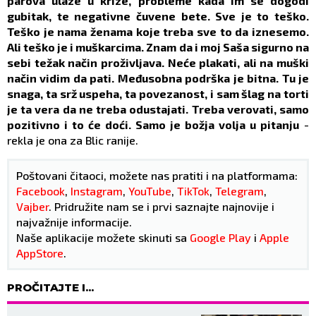
parova ulaze u krize, probleme kada im se dogodi
gubitak, te negativne čuvene bete. Sve je to teško.
Teško je nama ženama koje treba sve to da iznesemo.
Ali teško je i muškarcima. Znam da i moj Saša sigurno na
sebi težak način proživljava. Neće plakati, ali na muški
način vidim da pati. Međusobna podrška je bitna. Tu je
snaga, ta srž uspeha, ta povezanost, i sam šlag na torti
je ta vera da ne treba odustajati. Treba verovati, samo
pozitivno i to će doći. Samo je božja volja u pitanju
-
rekla je ona za Blic ranije.
Poštovani čitaoci, možete nas pratiti i na platformama:
Facebook
,
Instagram
,
YouTube
,
TikTok
,
Telegram
,
Vajber
. Pridružite nam se i prvi saznajte najnovije i
najvažnije informacije.
Naše aplikacije možete skinuti sa
Google Play
i
Apple
AppStore
.
PROČITAJTE I...