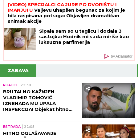
(VIDEO) SPECIJALCI GA JURE PO DVORIŠTU I
IMANJU! U
Valjevu uhapšen begunac za kojim je
bila raspisana potraga: Objavljen dramatičan
snimak akcije
Sipala sam so u teglicu i dodala 3
sastojka: Hodnik mi sada miriše kao
luksuzna parfimerija
by Aklamator
ZABAVA
RIJALITI
22:30
BRUTALNO KAŽNJEN
VLADIMIR TOMOVIĆ -
IZNENADA MU UPALA
INSPEKCIJA! Objekat hitno
zatvoren, on se odmah
oglasio!
ESTRADA
22:05
HITNO OGLAŠAVANJE