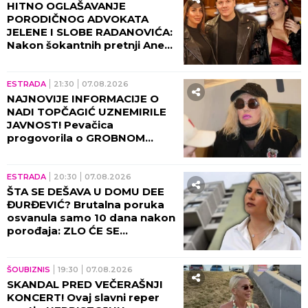
HITNO OGLAŠAVANJE
PORODIČNOG ADVOKATA
JELENE I SLOBE RADANOVIĆA:
Nakon šokantnih pretnji Ane
Nikolić situacija dobija pravni
epilog!
ESTRADA
21:30
07.08.2026
NAJNOVIJE INFORMACIJE O
NADI TOPČAGIĆ UZNEMIRILE
JAVNOST! Pevačica
progovorila o GROBNOM
MESTU: JAKO SE PLAŠIM...
ESTRADA
20:30
07.08.2026
ŠTA SE DEŠAVA U DOMU DEE
ĐURĐEVIĆ? Brutalna poruka
osvanula samo 10 dana nakon
porođaja: ZLO ĆE SE
PRETVARATI...
ŠOUBIZNIS
19:30
07.08.2026
SKANDAL PRED VEČERAŠNJI
KONCERT! Ovaj slavni reper