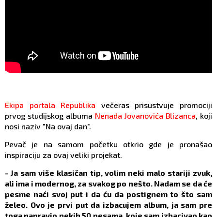
Ekipa portala Republika
večeras prisustvuje promociji
prvog studijskog albuma
Nenada Jovanovića Blizanca
, koji
nosi naziv "Na ovaj dan".
Pevač je na samom početku otkrio gde je pronašao
inspiraciju za ovaj veliki projekat.
- Ja sam više klasičan tip, volim neki malo stariji zvuk,
ali ima i modernog, za svakog po nešto. Nadam se da će
pesme naći svoj put i da ću da postignem to što sam
želeo. Ovo je prvi put da izbacujem album, ja sam pre
toga napravio nekih 50 pesama, koje sam izbacivao kao