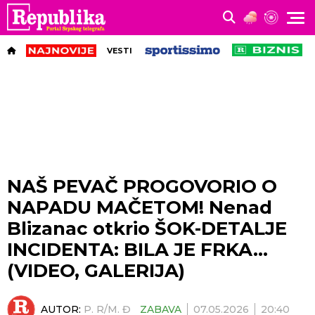
VESTI
NAŠ PEVAČ PROGOVORIO O
NAPADU MAČETOM! Nenad
Blizanac otkrio ŠOK-DETALJE
INCIDENTA: BILA JE FRKA...
(VIDEO, GALERIJA)
AUTOR:
P. R/M. Đ
ZABAVA
07.05.2026
20:40