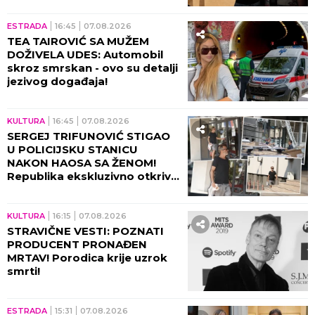
ESTRADA
16:45
07.08.2026
TEA TAIROVIĆ SA MUŽEM
DOŽIVELA UDES: Automobil
skroz smrskan - ovo su detalji
jezivog događaja!
KULTURA
16:45
07.08.2026
SERGEJ TRIFUNOVIĆ STIGAO
U POLICIJSKU STANICU
NAKON HAOSA SA ŽENOM!
Republika ekskluzivno otkriva
DETALJE SKANDALA - evo šta
se desilo! (VIDEO)
KULTURA
16:15
07.08.2026
STRAVIČNE VESTI: POZNATI
PRODUCENT PRONAĐEN
MRTAV! Porodica krije uzrok
smrti!
ESTRADA
15:31
07.08.2026