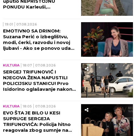
uputio NEPRISTOJNU
PONUDU Karleuši,
organizatori ODBILI ZAHTEV
ZA OTKAZIVANJE!
19:01
07.08.2026
EMOTIVNO SA DRINOM:
Suzana Perić o izbeglištvu,
modi, ćerki, razvodu i novoj
ljubavi - Ako se ponovo udam,
promeniću prezime (VIDEO)
KULTURA
18:07
07.08.2026
SERGEJ TRIFUNOVIĆ I
NJEGOVA ŽENA NAPUSTILI
POLICIJSKU STANICU! Prvo
Isidorino oglašavanje nakon
SKANDALA U TRŽNOM
CENTRU! (VIDEO)
KULTURA
18:05
07.08.2026
EVO ŠTA JE BILO U KESI
SUPRUGE SERGEJA
TRIFUNOVIĆA: Policija hitno
reagovala zbog sumnje na
KRAĐU!