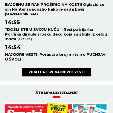
BAJDENU SE RAK PROŠIRIO NA KOSTI! Oglasio se
sin Hanter i saopštio kako je sada bivši
predsednik SAD
14:55
“DOŠLI STE U SVOJU KUĆU”: Reči patrijarha
Porfirija dirnule srpsku decu koja su stigla iz celog
sveta (FOTO)
14:54
NAJGORE VESTI: Porastao broj mrtvih u PUCNJAVI
U ŠKOLI
POGLEDAJ SVE NAJNOVIJE VESTI
ŠTAMPANO IZDANJE