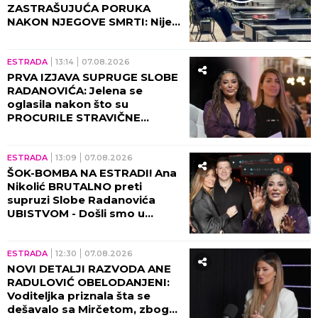
ZASTRAŠUJUĆA PORUKA
NAKON NJEGOVE SMRTI: Nije
mogla da veruje da će je ovo
zadesiti!
ESTRADA
13:14
07.08.2026
PRVA IZJAVA SUPRUGE SLOBE
RADANOVIĆA: Jelena se
oglasila nakon što su
PROCURILE STRAVIČNE
PRETNJE Ane Nikolić, otkrila
šta se zaista desilo!
ESTRADA
13:09
07.08.2026
ŠOK-BOMBA NA ESTRADI! Ana
Nikolić BRUTALNO preti
supruzi Slobe Radanovića
UBISTVOM - Došli smo u
posed STRAVIČNIH SNIMAKA!
(VIDEO)
ESTRADA
12:30
07.08.2026
NOVI DETALJI RAZVODA ANE
RADULOVIĆ OBELODANJENI:
Voditeljka priznala šta se
dešavalo sa Mirčetom, zbog