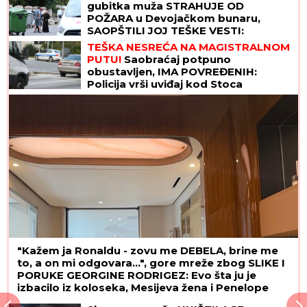
gubitka muža STRAHUJE OD
POŽARA u Devojačkom bunaru,
SAOPŠTILI JOJ TEŠKE VESTI:
"PREPALA SAM SE!"
TEŠKA NESREĆA NA MAGISTRALNOM
PUTU!
Saobraćaj potpuno
obustavljen, IMA POVREĐENIH:
Policija vrši uviđaj kod Stoca
"Kažem ja Ronaldu - zovu me DEBELA, brine me
to, a on mi odgovara...", gore mreže zbog SLIKE I
PORUKE GEORGINE RODRIGEZ: Evo šta ju je
izbacilo iz koloseka, Mesijeva žena i Penelope
Kruz je javno podržale