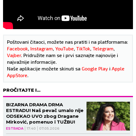
Poštovani čitaoci, možete nas pratiti i na platformama:
Facebook
,
Instagram
,
YouTube
,
TikTok
,
Telegram
,
Vajber
. Pridružite nam se i prvi saznajte najnovije i
najvažnije informacije.
Naše aplikacije možete skinuti sa
Google Play
i
Apple
AppStore
.
PROČITAJTE I...
BIZARNA DRAMA DRMA
ESTRADU! Naš pevač umalo nije
ODSEKAO UVO zbog Dragane
Mirković, pomenuo i TUŽBU!
ESTRADA
17:40
07.05.2026