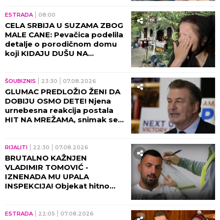
ESTRADA
08:00
CELA SRBIJA U SUZAMA ZBOG
MALE CANE: Pevačica podelila
detalje o porodičnom domu
koji KIDAJU DUŠU NA
KOMADE!
ŠOUBIZNIS
23:30
07.08.2026
GLUMAC PREDLOŽIO ŽENI DA
DOBIJU OSMO DETE! Njena
urnebesna reakcija postala
HIT NA MREŽAMA, snimak se
deli neverovatnom brzinom!
(VIDEO)
RIJALITI
22:30
07.08.2026
BRUTALNO KAŽNJEN
VLADIMIR TOMOVIĆ -
IZNENADA MU UPALA
INSPEKCIJA! Objekat hitno
zatvoren, on se odmah
oglasio!
ESTRADA
22:05
07.08.2026