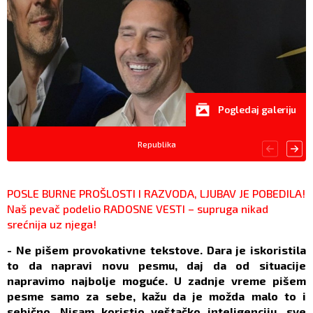
Pogledaj galeriju
Republika
POSLE BURNE PROŠLOSTI I RAZVODA, LJUBAV JE POBEDILA!
Naš pevač podelio RADOSNE VESTI – supruga nikad
srećnija uz njega!
- Ne pišem provokativne tekstove. Dara je iskoristila
to da napravi novu pesmu, daj da od situacije
napravimo najbolje moguće. U zadnje vreme pišem
pesme samo za sebe, kažu da je možda malo to i
sebično. Nisam koristio veštačko inteligenciju, sve