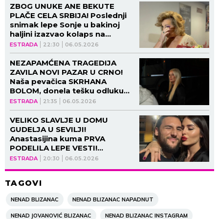
ZBOG UNUKE ANE BEKUTE
PLAČE CELA SRBIJA! Poslednji
snimak lepe Sonje u bakinoj
haljini izazvao kolaps na
mrežama, PEVAČICA OVAKO
ESTRADA
22:30
06.05.2026
GOVORILA o njoj! (VIDEO)
NEZAPAMĆENA TRAGEDIJA
ZAVILA NOVI PAZAR U CRNO!
Naša pevačica SKRHANA
BOLOM, donela tešku odluku
nakon smrti četiri sugrađanina!
ESTRADA
21:35
06.05.2026
VELIKO SLAVLJE U DOMU
GUDELJA U SEVILJI!
Anastasijina kuma PRVA
PODELILA LEPE VESTI!
(GALERIJA)
ESTRADA
20:30
06.05.2026
TAGOVI
NENAD BLIZANAC
NENAD BLIZANAC NAPADNUT
NENAD JOVANOVIĆ BLIZANAC
NENAD BLIZANAC INSTAGRAM