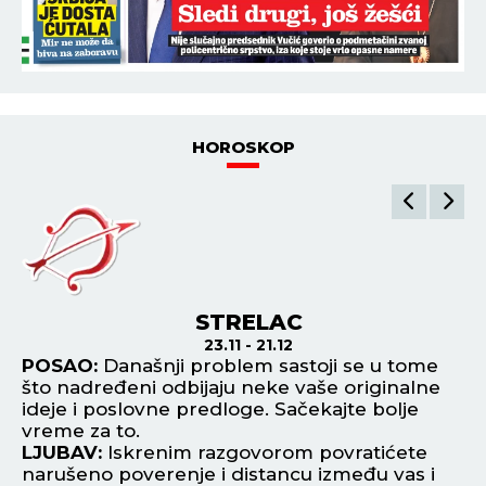
HOROSKOP
STRELAC
23.11 - 21.12
POSAO:
Današnji problem sastoji se u tome
P
što nadređeni odbijaju neke vaše originalne
os
ideje i poslovne predloge. Sačekajte bolje
vi
vreme za to.
L
LJUBAV:
Iskrenim razgovorom povratićete
up
narušeno poverenje i distancu između vas i
kr