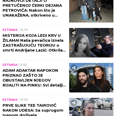
NAJNOVIJI DETALJI O
PRETUČENOJ ĆERKI DEJANA
PETROVIĆA: Nakon što je
UNAKAŽENA, otkriveno u
kakvom je sada stanju!
ESTRADA
12:30
MISTERIJA KOJA LEDI KRV U
ŽILAMA! Naša pevačica iznela
ZASTRAŠUJUĆU TEORIJU o
smrti Andrijane Lazić: Otkrila
jeziv detalj iz Dubaija koji
menja SVE!
ESTRADA
11:30
ADAM ADAKTAR NAPOKON
PRIZNAO ZAŠTO JE
OBUSTAVLJEN NJEGOV
RIJALITI NA PINKU: Svi detalji
razgovora sa Milicom Mitrović,
OVO javnost nije znala!
ESTRADA
10:30
PRVE SLIKE TEE TAIROVIĆ
NAKON UDESA: Sa suprugom
Ivanom doživela