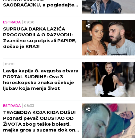
SAOBRAĆAJKU, a pogledajte
kako izgleda! (FOTO)
ESTRADA
09:30
SUPRUGA DARKA LAZIĆA
PROGOVORILA O RAZVODU:
Zvanično su potpisali PAPIRE,
došao je KRAJ!
09:01
Lavlja kapija 8. avgusta otvara
PORTAL SUDBINE: Ova 3
horoskopska znaka očekuje
ljubav koja menja život
ESTRADA
08:33
TRAGEDIJA KOJA KIDA DUŠU!
Poznati pevač ODUSTAO OD
ŽIVOTA zbog teške bolesti,
majka grca u suzama dok on
SPREMA SEBI GROB!