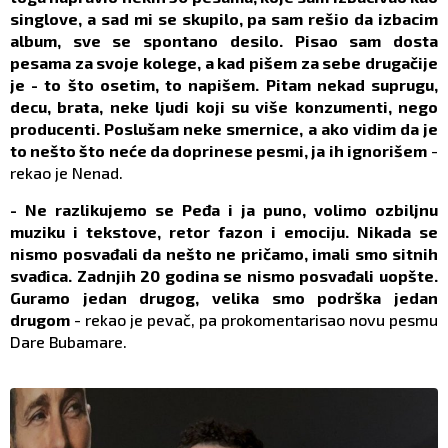
singlove, a sad mi se skupilo, pa sam rešio da izbacim
album, sve se spontano desilo. Pisao sam dosta
pesama za svoje kolege, a kad pišem za sebe drugačije
je - to što osetim, to napišem. Pitam nekad suprugu,
decu, brata, neke ljudi koji su više konzumenti, nego
producenti. Poslušam neke smernice, a ako vidim da je
to nešto što neće da doprinese pesmi, ja ih ignorišem
-
rekao je Nenad.
- Ne razlikujemo se Peđa i ja puno, volimo ozbiljnu
muziku i tekstove, retor fazon i emociju. Nikada se
nismo posvađali da nešto ne pričamo, imali smo sitnih
svađica. Zadnjih 20 godina se nismo posvađali uopšte.
Guramo jedan drugog, velika smo podrška jedan
drugom
- rekao je pevač, pa prokomentarisao novu pesmu
Dare Bubamare.