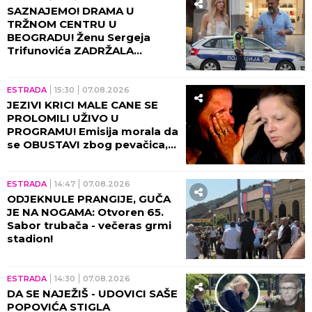
SAZNAJEMO! DRAMA U
TRŽNOM CENTRU U
BEOGRADU! Ženu Sergeja
Trifunovića ZADRŽALA
POLICIJA, glumac počeo da
DIVLJA ko oparen, evo zbog
čega!
ESTRADA
15:30
07.08.2026
JEZIVI KRICI MALE CANE SE
PROLOMILI UŽIVO U
PROGRAMU! Emisija morala da
se OBUSTAVI zbog pevačica,
briznula u plač! (VIDEO)
ESTRADA
14:47
07.08.2026
ODJEKNULE PRANGIJE, GUČA
JE NA NOGAMA: Otvoren 65.
Sabor trubača - večeras grmi
stadion!
ESTRADA
14:30
07.08.2026
DA SE NAJEŽIŠ - UDOVICI SAŠE
POPOVIĆA STIGLA