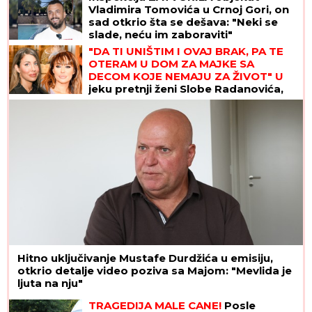
Vladimira Tomovića u Crnoj Gori, on
sad otkrio šta se dešava: "Neki se
slade, neću im zaboraviti"
"DA TI UNIŠTIM I OVAJ BRAK, PA TE
OTERAM U DOM ZA MAJKE SA
DECOM KOJE NEMAJU ZA ŽIVOT" U
jeku pretnji ženi Slobe Radanovića,
Ana Nikolić se oglasila: "Ne govori
ništa!"
Hitno uključivanje Mustafe Durdžića u emisiju,
otkrio detalje video poziva sa Majom: "Mevlida je
ljuta na nju"
TRAGEDIJA MALЕ CANE!
Posle