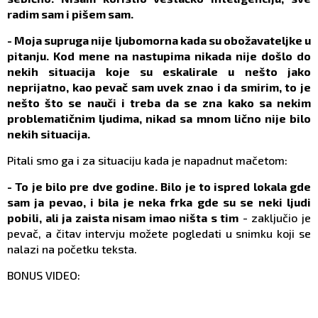
radim sam i pišem sam.
- Moja supruga nije ljubomorna kada su obožavateljke u
pitanju. Kod mene na nastupima nikada nije došlo do
nekih situacija koje su eskalirale u nešto jako
neprijatno, kao pevač sam uvek znao i da smirim, to je
nešto što se nauči i treba da se zna kako sa nekim
problematičnim ljudima, nikad sa mnom lično nije bilo
nekih situacija.
Pitali smo ga i za situaciju kada je napadnut mačetom:
- To je bilo pre dve godine. Bilo je to ispred lokala gde
sam ja pevao, i bila je neka frka gde su se neki ljudi
pobili, ali ja zaista nisam imao ništa s tim
- zaključio je
pevač, a čitav intervju možete pogledati u snimku koji se
nalazi na početku teksta.
BONUS VIDEO: