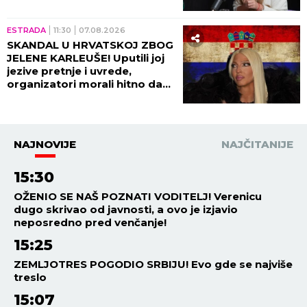
OVOGA je sve puklo!
ESTRADA
11:30
07.08.2026
SKANDAL U HRVATSKOJ ZBOG
JELENE KARLEUŠE! Uputili joj
jezive pretnje i uvrede,
organizatori morali hitno da
reaguju i prekinu haos!
NAJNOVIJE
NAJČITANIJE
15:30
OŽENIO SE NAŠ POZNATI VODITELJ! Verenicu
dugo skrivao od javnosti, a ovo je izjavio
neposredno pred venčanje!
15:25
ZEMLJOTRES POGODIO SRBIJU! Evo gde se najviše
treslo
15:07