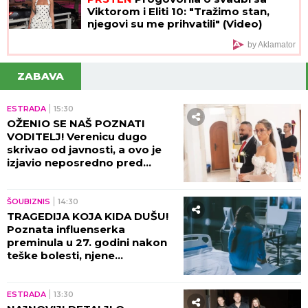
Viktorom i Eliti 10: "Tražimo stan,
njegovi su me prihvatili" (Video)
by Aklamator
ZABAVA
ESTRADA
15:30
OŽENIO SE NAŠ POZNATI
VODITELJ! Verenicu dugo
skrivao od javnosti, a ovo je
izjavio neposredno pred
venčanje!
ŠOUBIZNIS
14:30
TRAGEDIJA KOJA KIDA DUŠU!
Poznata influenserka
preminula u 27. godini nakon
teške bolesti, njene
POSLEDNJE REČI nateraće vas
na plač!
ESTRADA
13:30