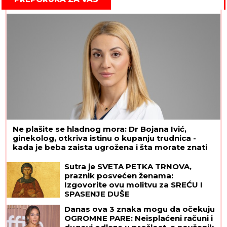
Ne plašite se hladnog mora: Dr Bojana Ivić,
ginekolog, otkriva istinu o kupanju trudnica -
kada je beba zaista ugrožena i šta morate znati
Sutra je SVETA PETKA TRNOVA,
praznik posvećen ženama:
Izgovorite ovu molitvu za SREĆU I
SPASENJE DUŠE
Danas ova 3 znaka mogu da očekuju
OGROMNE PARE: Neisplaćeni računi i