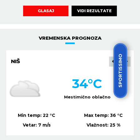
VIDI REZULTATE
GLASAJ
VREMENSKA PROGNOZA
SPORTISSIMO
NIŠ
34
°C
Mestimično oblačno
Min temp:
22
°C
Max temp:
36
°C
Vetar:
7
m/s
Vlažnost:
25
%