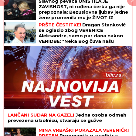
Slavnog pevača UNIŠTILA JE
ZAVISNOST, ni rođena ćerka ga nije
prepoznala: Bezuslovna ljubav jedne
žene promenila mu je ŽIVOT IZ
KORENA
PRŠTE ČESTITKE!
Dragan Stanković
se oglasio zbog VERENICE
Aleksandre, samo par dana nakon
VERIDBE: "Neka Bog čuva našu
ljubav!"
LANČANI SUDAR NA GAZELI
Jedna osoba odmah
prevezena u bolnicu, stvaraju se gužve
MINA VRBAŠKI POKAZALA VERENIČKI
PRSTEN
Progovorila o svadbi sa