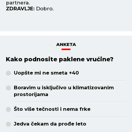
partnera.
st
ZDRAVLJE:
Dobro.
Z
ANKETA
Kako podnosite paklene vrućine?
Uopšte mi ne smeta +40
Boravim u isključivo u klimatizovanim
prostorijama
Što više tečnosti i nema frke
Jedva čekam da prođe leto