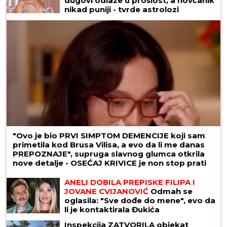
dugovi odlaze u prošlost, a novčanik
nikad puniji - tvrde astrolozi
"Ovo je bio PRVI SIMPTOM DEMENCIJE koji sam
primetila kod Brusa Vilisa, a evo da li me danas
PREPOZNAJE", supruga slavnog glumca otkrila
nove detalje - OSEĆAJ KRIVICE je non stop prati
ANELI DOBILA PREPISKE FILIPA I
JOVANE CVIJANOVIĆ
Odmah se
oglasila: "Sve dođe do mene", evo da
li je kontaktirala Đukića
Inspekcija ZATVORILA objekat