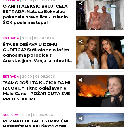
O ANITI ALEKSIĆ BRUJI CELA
ESTRADA: Nataša Bekvalac
pokazala pravo lice - usledio
ŠOK posle nastupa!
ESTRADA
21:00
06.08.2026
ŠTA SE DEŠAVA U DOMU
GUDELJA? Šuškalo se o lošim
odnosima porodice s
Anastasijom, Vanja se obratila
malom Ilijanu: AKO JE DETE
PAMETNO...
ESTRADA
20:00
06.08.2026
"SAMO JOŠ I TA KUĆICA DA MI
IZGORI..." Hitno oglašavanje
Male Cane - POŽAR GUTA SVE
PRED SOBOM!
KULTURA
19:00
06.08.2026
POZNATI DETALJI STRAVIČNE
NESREĆE NA FRUŠKOJ GORI: