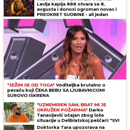
Lavlja kapija 888 otvara se 8.
avgusta i donosi ogroman novac i
PREOKRET SUDBINE - ali jedan
RITUAL morate da uradite za uspeh
"JEŽIM SE OD TOGA"
Voditeljka brutalno o
pevaču koji ČEKA BEBU SA LJUBAVNICOM!
SUROVO ISKRENA
"UZNEMIREN SAM, BRAT MI JE
OKRUŽEN POŽARIMA"
Darko
Tanasijević očajan zbog loše
situacije u Deliblatskoj peščari: "SVI
SU EVAKUISANI", otkrio koje
Doktorka Tara upozorava na