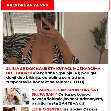
PREPORUKA ZA VAS
SNIMA SE DOK NAMEŠTA KUPAĆI, MUŠKARCIMA
NIJE DOBRO!
Prezgodna Srpkinja (41) podigla
donji deo bikinija, od oblina se muti um:
"Uspostavila kontakt sa telom" (FOTO)
"STVARNO JESAM SPONZORUŠA I
SKUPA SAM!"
Ćerka pokojnog
pevača šokirala javnost priznanjem,
pa otkrila šta ZAHTEVA od
muškaraca
LJUBIO SESTRU
na dodeli Oskara,