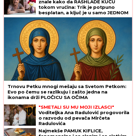
znale kako da RASHLADE KUĆU
PUKLO
tokom vrućina: Trik je potpuno
besplatan, a ključ je u samo JEDNOM
PRAVILU
Trnovu Petku mnogi mešaju sa Svetom Petkom:
Evo po čemu se razlikuju i zašto jedna na
ikonama drži PLOČICU SA OČIMA
"SMETALI SU MU MOJI IZLASCI"
Voditeljka Ana Radulović progovorila
o razvodu od pevača Mirčeta
Radulovića
Najmekše PAMUK KIFLICE,