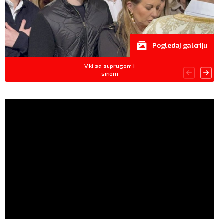
Pogledaj galeriju
Viki sa suprugom i
sinom