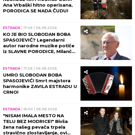
Ana Vrbaški hitno operisana,
PORODICA SE NADA ČUDU!
ESTRADA
17:49
06.08.2026
KO JE BIO SLOBODAN BOBA
SPASOJEVIĆ? Legendarni
autor narodne muzike potiče
iz SLAVNE PORODICE, Milanče
Radosavljević OVAKO O
NJEMU GOVORIO!
ESTRADA
17:29
06.08.2026
UMRO SLOBODAN BOBA
SPASOJEVIĆ! Smrt majstora
harmonike ZAVILA ESTRADU U
CRNO!
ESTRADA
16:00
06.08.2026
"NISAM IMALA MESTO NA
TELU BEZ MODRICE!" Bivša
žena našeg pevača trpela
stravično zlostavljanje, ovi