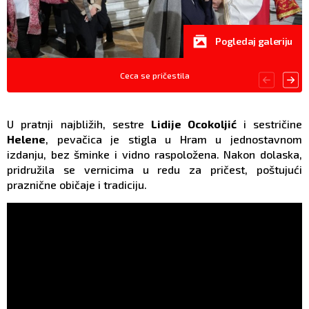
Pogledaj galeriju
Ceca se pričestila
U pratnji najbližih, sestre
Lidije Ocokoljić
i sestričine
Helene
, pevačica je stigla u Hram u jednostavnom
izdanju, bez šminke i vidno raspoložena. Nakon dolaska,
pridružila se vernicima u redu za pričest, poštujući
praznične običaje i tradiciju.