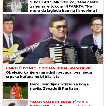
informacije ima
SUPTILAN SIMPTOM koji žene često
zanemare tokom INFARKTA: "Ne
mora da izgleda kao na filmovima i
da vas steže u grudima"
UMRO ČUVENI SLOBODAN BOBA SPASOJEVIĆ
Obeležio karijere narodnih pevača, bez njega
srpska kafana ne bi bila ista
Heroj Mundijala otkrio za koga
navija, Zvezdu ili Partizan
"IMAO SAM PET PROPUŠTENIH