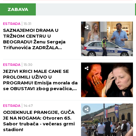
ZABAVA
ESTRADA
15:31
SAZNAJEMO! DRAMA U
TRŽNOM CENTRU U
BEOGRADU! Ženu Sergeja
Trifunovića ZADRŽALA
POLICIJA, glumac počeo da
DIVLJA ko oparen, evo zbog
čega!
ESTRADA
15:30
JEZIVI KRICI MALE CANE SE
PROLOMILI UŽIVO U
PROGRAMU! Emisija morala da
se OBUSTAVI zbog pevačica,
briznula u plač! (VIDEO)
ESTRADA
14:47
ODJEKNULE PRANGIJE, GUČA
JE NA NOGAMA: Otvoren 65.
Sabor trubača - večeras grmi
stadion!