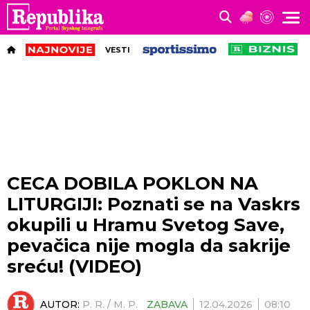
VESTI
CECA DOBILA POKLON NA
LITURGIJI: Poznati se na Vaskrs
okupili u Hramu Svetog Save,
pevačica nije mogla da sakrije
sreću! (VIDEO)
AUTOR:
P. R. / M. P.
ZABAVA
12.04.2026
08:10