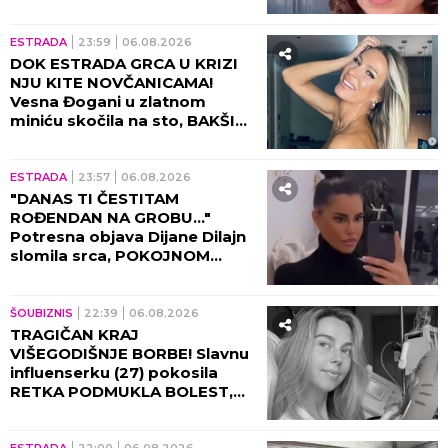
saobraćajku, DETALJI JEŽE DO
KOSTIJU! (VIDEO)
ESTRADA
23:59
06.08.2026
DOK ESTRADA GRCA U KRIZI
NJU KITE NOVČANICAMA!
Vesna Đogani u zlatnom
miniću skočila na sto, BAKŠIŠ
PLJUŠTI NA SVE STRANE!
(VIDEO)
ESTRADA
23:57
06.08.2026
"DANAS TI ČESTITAM
ROĐENDAN NA GROBU..."
Potresna objava Dijane Dilajn
slomila srca, POKOJNOM
BRATU UPUTILA
NAJEMOTIVNIJE REČI!
ŠOUBIZNIS
22:39
06.08.2026
TRAGIČAN KRAJ
VIŠEGODIŠNJE BORBE! Slavnu
influenserku (27) pokosila
RETKA PODMUKLA BOLEST,
oproštajna poruka REŽE KAO
ŽILET!
ESTRADA
22:00
06.08.2026