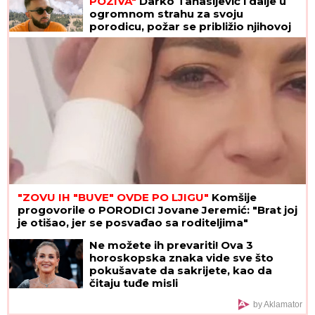
POZIVA"
Darko Tanasijević i dalje u
ogromnom strahu za svoju
porodicu, požar se približio njihovoj
kući: "Prva reč koju sam čuo -
IZGOREĆEMO"
"ZOVU IH "BUVE" OVDE PO LJIGU"
Komšije
progovorile o PORODICI Jovane Jeremić: "Brat joj
je otišao, jer se posvađao sa roditeljima"
Ne možete ih prevariti! Ova 3
horoskopska znaka vide sve što
pokušavate da sakrijete, kao da
čitaju tuđe misli
by Aklamator