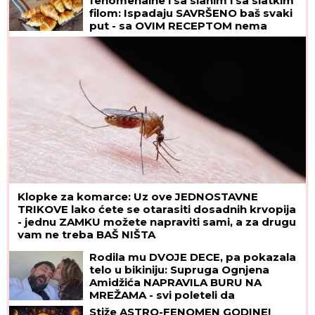
fenomenalne i sa slanim i sa slatkim
filom: Ispadaju SAVRŠENO baš svaki
put - sa OVIM RECEPTOM nema
greške
Klopke za komarce: Uz ove JEDNOSTAVNE
TRIKOVE lako ćete se otarasiti dosadnih krvopija
- jednu ZAMKU možete napraviti sami, a za drugu
vam ne treba BAŠ NIŠTA
Rodila mu DVOJE DECE, pa pokazala
telo u bikiniju: Supruga Ognjena
Amidžića NAPRAVILA BURU NA
MREŽAMA - svi poleteli da
komentarišu! (FOTO)
Stiže ASTRO-FENOMEN GODINE!