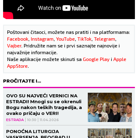
Poštovani čitaoci, možete nas pratiti i na platformama:
Facebook
,
Instagram
,
YouTube
,
TikTok
,
Telegram
,
Vajber
. Pridružite nam se i prvi saznajte najnovije i
najvažnije informacije.
Naše aplikacije možete skinuti sa
Google Play
i
Apple
AppStore
.
PROČITAJTE I...
OVO SU NAJVEĆI VERNICI NA
ESTRADI! Mnogi su se okrenuli
Bogu nakon teških tragedija, a
ovako pričaju o VERI!
ESTRADA
10:30
11.04.2026
PONOĆNA LITURGIJA
VASKRSENJA, BEOGRAD U