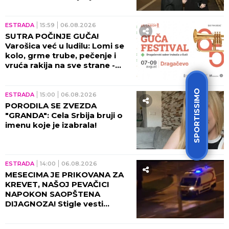
detalji ježe do kostiju!
ESTRADA
15:59
06.08.2026
SUTRA POČINJE GUČA!
Varošica već u ludilu: Lomi se
kolo, grme trube, pečenje i
vruća rakija na sve strane -
sve je spremno za 65. Sabor!
SPORTISSIMO
ESTRADA
15:00
06.08.2026
PORODILA SE ZVEZDA
"GRANDA": Cela Srbija bruji o
imenu koje je izabrala!
ESTRADA
14:00
06.08.2026
MESECIMA JE PRIKOVANA ZA
KREVET, NAŠOJ PEVAČICI
NAPOKON SAOPŠTENA
DIJAGNOZA! Stigle vesti
direktno od lekara!