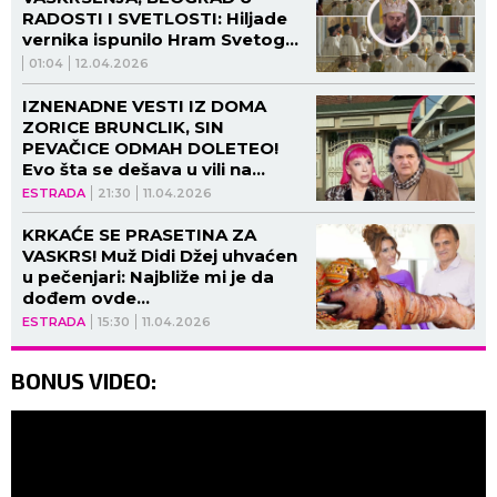
RADOSTI I SVETLOSTI: Hiljade
vernika ispunilo Hram Svetog
Save u molitvenom sabranju!
01:04
12.04.2026
(FOTO, VIDEO)
IZNENADNE VESTI IZ DOMA
ZORICE BRUNCLIK, SIN
PEVAČICE ODMAH DOLETEO!
Evo šta se dešava u vili na
Krnjači! (FOTO)
ESTRADA
21:30
11.04.2026
KRKAĆE SE PRASETINA ZA
VASKRS! Muž Didi Džej uhvaćen
u pečenjari: Najbliže mi je da
dođem ovde...
ESTRADA
15:30
11.04.2026
BONUS VIDEO: