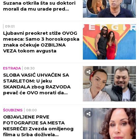
Suzana otkrila šta su doktori
morali da mu urade pred
smrt: To je bilo najstrašnije...
09:01
Ljubavni preokret stiže OVOG
meseca: Samo 3 horoskopska
znaka očekuje OZBILJNA
VEZA tokom avgusta
ESTRADA
08:30
SLOBA VASIĆ UHVAĆEN SA
STARLETOM: U jeku
SKANDALA zbog RAZVODA
pevač će OVO morati da
objasni! (FOTO)
ŠOUBIZNIS
08:00
OBJAVLJENE PRVE
FOTOGRAFIJE SA MESTA
NESREĆE! Zvezda omiljenog
filma u Srba doživela