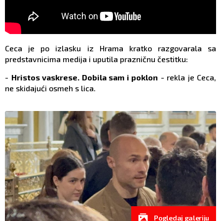
Ceca je po izlasku iz Hrama kratko razgovarala sa
predstavnicima medija i uputila prazničnu čestitku:
-
Hristos vaskrese. Dobila sam i poklon
- rekla je Ceca,
ne skidajući osmeh s lica.
Pogledaj galeriju