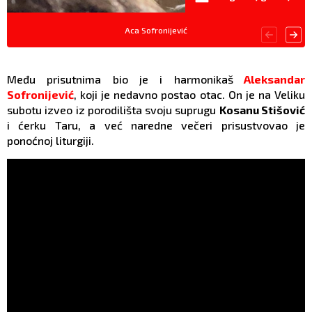
Aca Sofronijević
Među prisutnima bio je i harmonikaš
Aleksandar
Sofronijević
, koji je nedavno postao otac. On je na Veliku
subotu izveo iz porodilišta svoju suprugu
Kosanu Stišović
i ćerku Taru, a već naredne večeri prisustvovao je
ponoćnoj liturgiji.