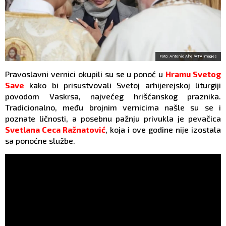
Foto: Antonio Ahel/ATAImages
Pravoslavni vernici okupili su se u ponoć u
Hramu Svetog
Save
kako bi prisustvovali Svetoj arhijerejskoj liturgiji
povodom Vaskrsa, najvećeg hrišćanskog praznika.
Tradicionalno, među brojnim vernicima našle su se i
poznate ličnosti, a posebnu pažnju privukla je pevačica
Svetlana Ceca Ražnatović
, koja i ove godine nije izostala
sa ponoćne službe.