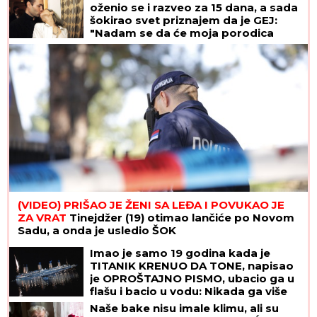
oženio se i razveo za 15 dana, a sada
šokirao svet priznajem da je GEJ:
"Nadam se da će moja porodica
odabrati razumevanje umesto
osude"
(VIDEO) PRIŠAO JE ŽENI SA LEĐA I POVUKAO JE
ZA VRAT
Tinejdžer (19) otimao lančiće po Novom
Sadu, a onda je usledio ŠOK
Imao je samo 19 godina kada je
TITANIK KRENUO DA TONE, napisao
je OPROŠTAJNO PISMO, ubacio ga u
flašu i bacio u vodu: Nikada ga više
nisu videli, a kada je njegova majka
Naše bake nisu imale klimu, ali su
pročitala poruku - SRCE JOJ JE