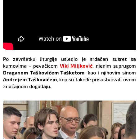
Po završetku liturgije usledio je srdačan susret sa
kumovima - pevačicom
Viki Miljković
, njenim suprugom
Draganom Taškovićem Tašketom
, kao i njihovim sinom
Andrejem Taškovićem
, koji su takođe prisustvovali ovom
značajnom događaju.