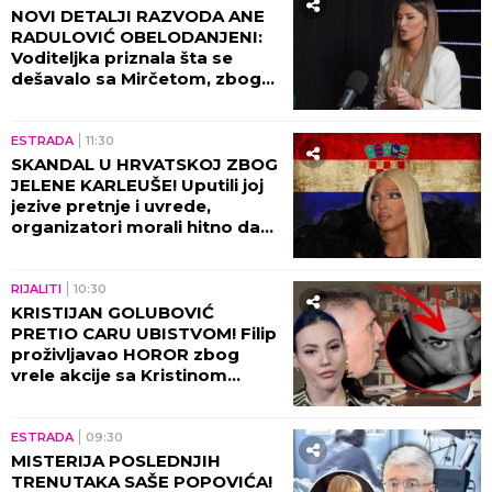
NOVI DETALJI RAZVODA ANE
RADULOVIĆ OBELODANJENI:
Voditeljka priznala šta se
dešavalo sa Mirčetom, zbog
OVOGA je sve puklo!
ESTRADA
11:30
SKANDAL U HRVATSKOJ ZBOG
JELENE KARLEUŠE! Uputili joj
jezive pretnje i uvrede,
organizatori morali hitno da
reaguju i prekinu haos!
RIJALITI
10:30
KRISTIJAN GOLUBOVIĆ
PRETIO CARU UBISTVOM! Filip
proživljavao HOROR zbog
vrele akcije sa Kristinom
Spalević, objavljeni detalji lede
krv u žilama!
ESTRADA
09:30
MISTERIJA POSLEDNJIH
TRENUTAKA SAŠE POPOVIĆA!