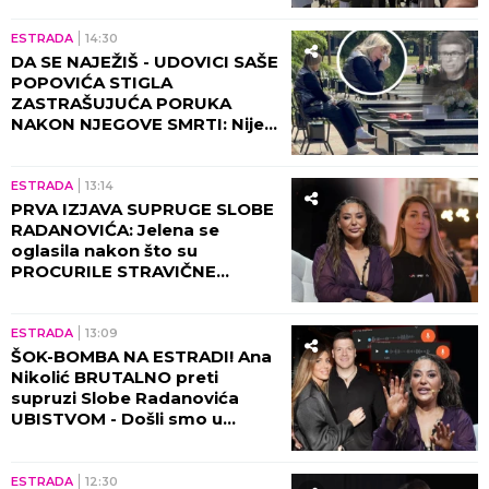
ESTRADA
14:30
DA SE NAJEŽIŠ - UDOVICI SAŠE
POPOVIĆA STIGLA
ZASTRAŠUJUĆA PORUKA
NAKON NJEGOVE SMRTI: Nije
mogla da veruje da će je ovo
zadesiti!
ESTRADA
13:14
PRVA IZJAVA SUPRUGE SLOBE
RADANOVIĆA: Jelena se
oglasila nakon što su
PROCURILE STRAVIČNE
PRETNJE Ane Nikolić, otkrila
šta se zaista desilo!
ESTRADA
13:09
ŠOK-BOMBA NA ESTRADI! Ana
Nikolić BRUTALNO preti
supruzi Slobe Radanovića
UBISTVOM - Došli smo u
posed STRAVIČNIH SNIMAKA!
(VIDEO)
ESTRADA
12:30