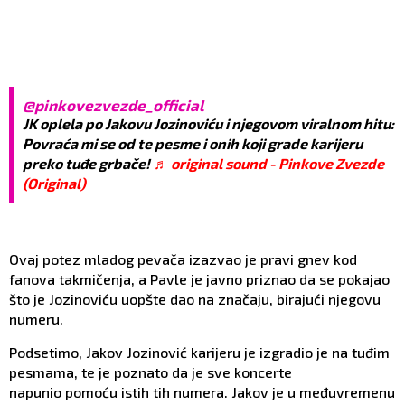
@pinkovezvezde_official
JK oplela po Jakovu Jozinoviću i njegovom viralnom hitu:
Povraća mi se od te pesme i onih koji grade karijeru
preko tuđe grbače!
♬ original sound - Pinkove Zvezde
(Original)
Ovaj potez mladog pevača izazvao je pravi gnev kod
fanova takmičenja, a Pavle je javno priznao da se pokajao
što je Jozinoviću uopšte dao na značaju, birajući njegovu
numeru.
Podsetimo, Jakov Jozinović karijeru je izgradio je na tuđim
pesmama, te je poznato da je sve koncerte
napunio pomoću istih tih numera. Jakov je u međuvremenu