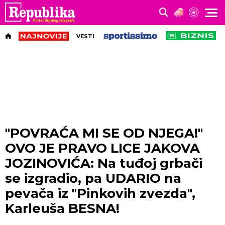
VESTI
"POVRAĆA MI SE OD NJEGA!"
OVO JE PRAVO LICE JAKOVA
JOZINOVIĆA: Na tuđoj grbači
se izgradio, pa UDARIO na
pevača iz "Pinkovih zvezda",
Karleuša BESNA!