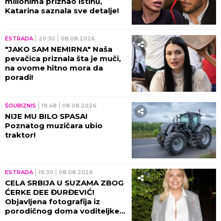
milionima priznao istinu,
Katarina saznala sve detalje!
ESTRADA
20:30
08.08.2026
"JAKO SAM NEMIRNA" Naša
pevačica priznala šta je muči,
na ovome hitno mora da
poradi!
ŠOUBIZNIS
19:48
08.08.2026
NIJE MU BILO SPASA!
Poznatog muzičara ubio
traktor!
ESTRADA
19:30
08.08.2026
CELA SRBIJA U SUZAMA ZBOG
ĆERKE DEE ĐURĐEVIĆ!
Objavljena fotografija iz
porodičnog doma voditeljke,
sve usledilo nakon povratka iz