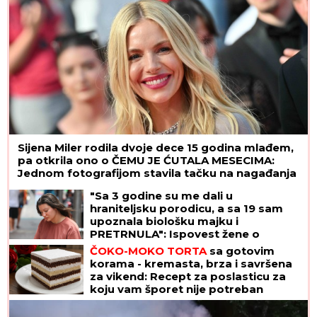
Sijena Miler rodila dvoje dece 15 godina mlađem,
pa otkrila ono o ČEMU JE ĆUTALA MESECIMA:
Jednom fotografijom stavila tačku na nagađanja
"Sa 3 godine su me dali u
hraniteljsku porodicu, a sa 19 sam
upoznala biološku majku i
PRETRNULA": Ispovest žene o
potrazi za korenima koja se nije
ČOKO-MOKO TORTA
sa gotovim
završila kao u bajci
korama - kremasta, brza i savršena
za vikend: Recept za poslasticu za
koju vam šporet nije potreban