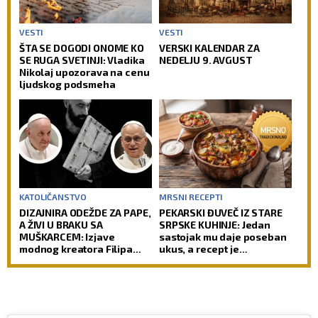
VESTI
VESTI
ŠTA SE DOGODI ONOME KO
VERSKI KALENDAR ZA
SE RUGA SVETINJI: Vladika
NEDELJU 9. AVGUST
Nikolaj upozorava na cenu
ljudskog podsmeha
KATOLIČANSTVO
MRSNI RECEPTI
DIZAJNIRA ODEŽDE ZA PAPE,
PEKARSKI ĐUVEČ IZ STARE
A ŽIVI U BRAKU SA
SRPSKE KUHINJE: Jedan
MUŠKARCEM: Izjave
sastojak mu daje poseban
modnog kreatora Filipa
ukus, a recept je
Sorčinela otvorile
jednostavniji nego što
neprijatno pitanje za
mislite
Katoličku crkvu