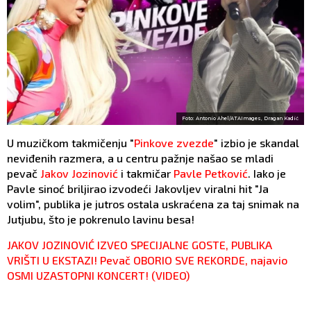
Foto: Antonio Ahel/ATAImages, Dragan Kadić
U muzičkom takmičenju "
Pinkove zvezde
" izbio je skandal
neviđenih razmera, a u centru pažnje našao se mladi
pevač
Jakov Jozinović
i takmičar
Pavle Petković
. Iako je
Pavle sinoć briljirao izvodeći Jakovljev viralni hit "Ja
volim", publika je jutros ostala uskraćena za taj snimak na
Jutjubu, što je pokrenulo lavinu besa!
JAKOV JOZINOVIĆ IZVEO SPECIJALNE GOSTE, PUBLIKA
VRIŠTI U EKSTAZI! Pevač OBORIO SVE REKORDE, najavio
OSMI UZASTOPNI KONCERT! (VIDEO)