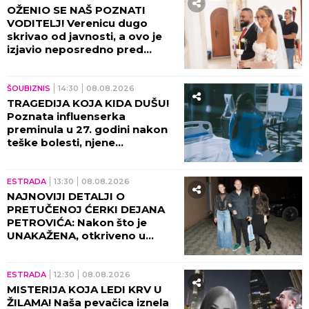
OŽENIO SE NAŠ POZNATI
VODITELJ! Verenicu dugo
skrivao od javnosti, a ovo je
izjavio neposredno pred
venčanje!
ŠOUBIZNIS
14:30
08.08.2026
TRAGEDIJA KOJA KIDA DUŠU!
Poznata influenserka
preminula u 27. godini nakon
teške bolesti, njene
POSLEDNJE REČI nateraće vas
na plač!
ESTRADA
13:30
08.08.2026
NAJNOVIJI DETALJI O
PRETUČENOJ ĆERKI DEJANA
PETROVIĆA: Nakon što je
UNAKAŽENA, otkriveno u
kakvom je sada stanju!
ESTRADA
12:30
08.08.2026
MISTERIJA KOJA LEDI KRV U
ŽILAMA! Naša pevačica iznela