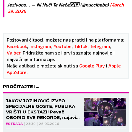
Jezivooo… — Ni Nuči Te Neče🇲🇪 (@nuccibebo)
March
29, 2026
Poštovani čitaoci, možete nas pratiti i na platformama:
Facebook
,
Instagram
,
YouTube
,
TikTok
,
Telegram
,
Vajber
. Pridružite nam se i prvi saznajte najnovije i
najvažnije informacije.
Naše aplikacije možete skinuti sa
Google Play
i
Apple
AppStore
.
PROČITAJTE I...
JAKOV JOZINOVIĆ IZVEO
SPECIJALNE GOSTE, PUBLIKA
VRIŠTI U EKSTAZI! Pevač
OBORIO SVE REKORDE, najavio
OSMI UZASTOPNI KONCERT!
ESTRADA
23:30
28.03.2026
(VIDEO)