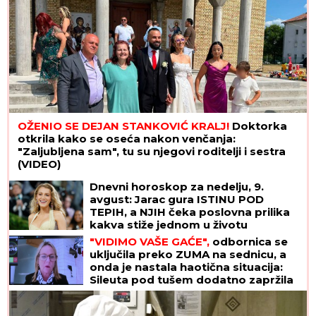
OŽENIO SE DEJAN STANKOVIĆ KRALJ!
Doktorka
otkrila kako se oseća nakon venčanja:
"Zaljubljena sam", tu su njegovi roditelji i sestra
(VIDEO)
Dnevni horoskop za nedelju, 9.
avgust: Jarac gura ISTINU POD
TEPIH, a NJIH čeka poslovna prilika
kakva stiže jednom u životu
"VIDIMO VAŠE GAĆE",
odbornica se
uključila preko ZUMA na sednicu, a
onda je nastala haotična situacija:
Sileuta pod tušem dodatno zapržila
čorbu