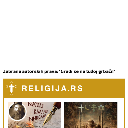
Zabrana autorskih prava: "Gradi se na tuđoj grbači!"