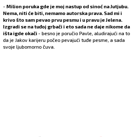
-
Milion poruka gde je moj nastup od sinoć na Jutjubu.
Nema, niti će biti, nemamo autorska prava. Sad mi i
krivo što sam pevao prvu pesmu i u pravu je Jelena.
Izgradi se na tuđoj grbači i eto sada ne daje nikome da
išta igde okači
- besno je poručio Pavle, aludirajući na to
da je Jakov karijeru počeo pevajući tuđe pesme, a sada
svoje ljubomorno čuva.