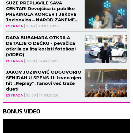
SUZE PREPLAVILE SAVA
CENTAR! Devojčica iz publike
PREKINULA KONCERT Jakova
Jozinovića – NAROD ZANEMEO
OD PRIZORA! (VIDEO)
ESTRADA
21:43
28.03.2026
DARA BUBAMARA OTKRILA
DETALJE O DEČKU - pevačica
otkrila za šta koristi fotošop!
(VIDEO)
ESTRADA
15:00
16.03.2026
JAKOV JOZINOVIĆ ODGOVORIO
SENIDAH U SPENS-U: Izveo njen
hit „Replay“, fanovi već traže
duet!
ESTRADA
23:30
14.03.2026
BONUS VIDEO