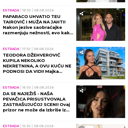
porodilišta!
ESTRADA
18:30
08.08.2026
PAPARACO UHVATIO TEU
TAIROVIĆ I MUŽA NA JAHTI!
Nakon jezive saobraćajke
razmenjuju nežnosti, evo kako
sada izgledaju (FOTO+VIDEO)
ESTRADA
17:30
08.08.2026
TEODORA DŽEHVEROVIĆ
KUPILA NEKOLIKO
NEKRETNINA, A OVU KUĆU NE
PODNOSI DA VIDI! Majka
otkrila sve: "Rekla mi je da je
prodam"
ESTRADA
16:30
08.08.2026
DA SE NAJEŽIŠ - NAŠA
PEVAČICA PRISUSTVOVALA
ZASTRAŠUJUĆOJ SCENI! Ovaj
prizor ne može da izbriše iz
sećanja ni danas, bili su sami u
kući tada!
ESTRADA
15:30
08.08.2026