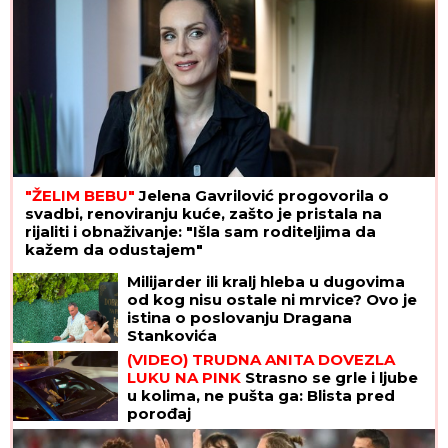
"ŽELIM BEBU"
Jelena Gavrilović progovorila o
svadbi, renoviranju kuće, zašto je pristala na
rijaliti i obnaživanje: "Išla sam roditeljima da
kažem da odustajem"
Milijarder ili kralj hleba u dugovima
od kog nisu ostale ni mrvice? Ovo je
istina o poslovanju Dragana
Stankovića
(VIDEO) TRUDNA ANITA DOVEZLA
LUKU NA PINK
Strasno se grle i ljube
u kolima, ne pušta ga: Blista pred
porođaj