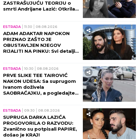
ZASTRAŠUJUĆU TEORIJU o
smrti Andrijane Lazić: Otkrila
jeziv detalj iz Dubaija koji
menja SVE!
ESTRADA
11:30
08.08.2026
ADAM ADAKTAR NAPOKON
PRIZNAO ZAŠTO JE
OBUSTAVLJEN NJEGOV
RIJALITI NA PINKU: Svi detalji
razgovora sa Milicom Mitrović,
OVO javnost nije znala!
ESTRADA
10:30
08.08.2026
PRVE SLIKE TEE TAIROVIĆ
NAKON UDESA: Sa suprugom
Ivanom doživela
SAOBRAĆAJKU, a pogledajte
kako izgleda! (FOTO)
ESTRADA
09:30
08.08.2026
SUPRUGA DARKA LAZIĆA
PROGOVORILA O RAZVODU:
Zvanično su potpisali PAPIRE,
došao je KRAJ!