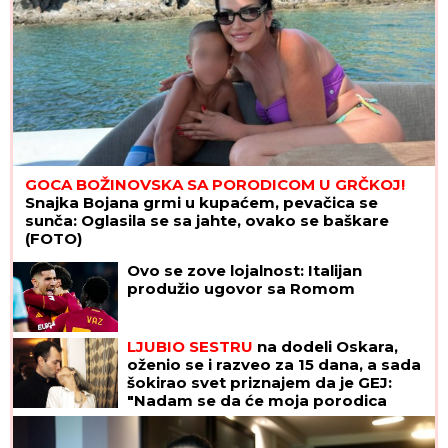
GOCA BOŽINOVSKA SA PORODICOM U GRČKOJ!
Snajka Bojana grmi u kupaćem, pevačica se
sunča: Oglasila se sa jahte, ovako se baškare
(FOTO)
Ovo se zove lojalnost: Italijan
produžio ugovor sa Romom
LJUBIO SESTRU
na dodeli Oskara,
oženio se i razveo za 15 dana, a sada
šokirao svet priznajem da je GEJ:
"Nadam se da će moja porodica
odabrati razumevanje umesto
osude"