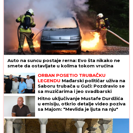
Auto na suncu postaje rerna: Evo šta nikako ne
smete da ostavljate u kolima tokom vrućina
ORBAN POSETIO TRUBAČKU
LEGENDU
Mađarski političar uživa na
Saboru trubača u Guči: Pozdravio se
sa muzičarima i jeo svadbarski
kupus
Hitno uključivanje Mustafe Durdžića
u emisiju, otkrio detalje video poziva
sa Majom: "Mevlida je ljuta na nju"