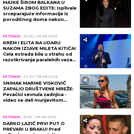
MAJKE ŠIROM BALKANA U
SUZAMA ZBOG EDITE: Isplivale
srceparajuće informacije iz
porodičnog doma nakon
porođaja!
ESTRADA
23:30
08.08.2026
KREM I ELITA NA UDARU
NAKON IZJAVE MILETA KITIĆA!
Cela estrada bila u strahu od
razotkrivanja paralelnih veza
tad!
ESTRADA
22:30
08.08.2026
SNIMAK MARINE VISKOVIĆ
ZAPALIO DRUŠTVENE MREŽE:
Pevačici sevnula zadnjica -
video se deli munjevitom
brzinom! (VIDEO)
ESTRADA
21:30
08.08.2026
DARKO LAZIĆ PRVI PUT O
PREVARI U BRAKU! Pred