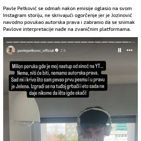
Pavle Petković se odmah nakon emisije oglasio na svom
Instagram storiju, ne skrivajući ogorčenje jer je Jozinović
navodno povukao autorska prava i zabranio da se snimak
Pavlove interpretacije nađe na zvaničnim platformama.