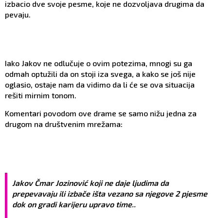
izbacio dve svoje pesme, koje ne dozvoljava drugima da
pevaju.
Iako Jakov ne odlučuje o ovim potezima, mnogi su ga
odmah optužili da on stoji iza svega, a kako se još nije
oglasio, ostaje nam da vidimo da li će se ova situacija
rešiti mirnim tonom.
Komentari povodom ove drame se samo nižu jedna za
drugom na društvenim mrežama:
Jakov Čmar Jozinović koji ne daje ljudima da
prepevavaju ili izbače išta vezano sa njegove 2 pjesme
dok on gradi karijeru upravo time..