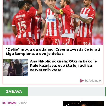
"Delije" mogu da odahnu: Crvena zvezda će igrati
Ligu šampiona, a ovo je dokaz
Ana Nikolić šokirala: Otkrila kako je
Rale kažnjava, evo šta joj radi iza
zatvorenih vrata!
by Aklamator
ZABAVA
ESTRADA
08:00