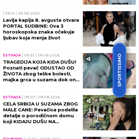
09:01
08.08.2026
Lavlja kapija 8. avgusta otvara
PORTAL SUDBINE: Ova 3
horoskopska znaka očekuje
ljubav koja menja život
ESTRADA
08:33
08.08.2026
SPORTISSIMO
TRAGEDIJA KOJA KIDA DUŠU!
Poznati pevač ODUSTAO OD
ŽIVOTA zbog teške bolesti,
majka grca u suzama dok on
SPREMA SEBI GROB!
ESTRADA
08:00
08.08.2026
CELA SRBIJA U SUZAMA ZBOG
MALE CANE: Pevačica podelila
detalje o porodičnom domu
koji KIDAJU DUŠU NA
KOMADE!