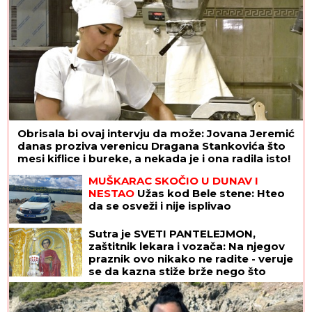
Obrisala bi ovaj intervju da može: Jovana Jeremić
danas proziva verenicu Dragana Stankovića što
mesi kiflice i bureke, a nekada je i ona radila isto!
MUŠKARAC SKOČIO U DUNAV I
NESTAO
Užas kod Bele stene: Hteo
da se osveži i nije isplivao
Sutra je SVETI PANTELEJMON,
zaštitnik lekara i vozača: Na njegov
praznik ovo nikako ne radite - veruje
se da kazna stiže brže nego što
mislite