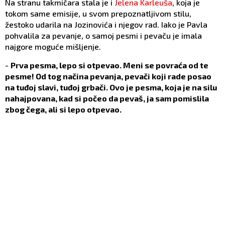
Na stranu takmičara stala je i
Jelena Karleuša
, koja je
tokom same emisije, u svom prepoznatljivom stilu,
žestoko udarila na Jozinovića i njegov rad. Iako je Pavla
pohvalila za pevanje, o samoj pesmi i pevaču je imala
najgore moguće mišljenje.
-
Prva pesma, lepo si otpevao. Meni se povraća od te
pesme! Od tog načina pevanja, pevači koji rade posao
na tuđoj slavi, tuđoj grbači. Ovo je pesma, koja je na silu
nahajpovana, kad si počeo da pevaš, ja sam pomislila
zbog čega, ali si lepo otpevao.