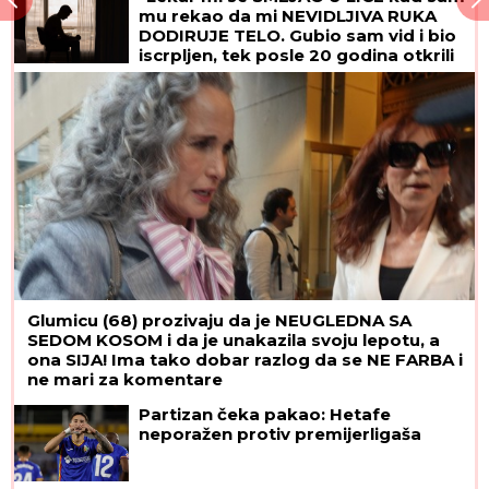
mu rekao da mi NEVIDLJIVA RUKA
DODIRUJE TELO. Gubio sam vid i bio
iscrpljen, tek posle 20 godina otkrili
su od ČEGA BOLUJEM"
Glumicu (68) prozivaju da je NEUGLEDNA SA
SEDOM KOSOM i da je unakazila svoju lepotu, a
ona SIJA! Ima tako dobar razlog da se NE FARBA i
ne mari za komentare
Partizan čeka pakao: Hetafe
neporažen protiv premijerligaša