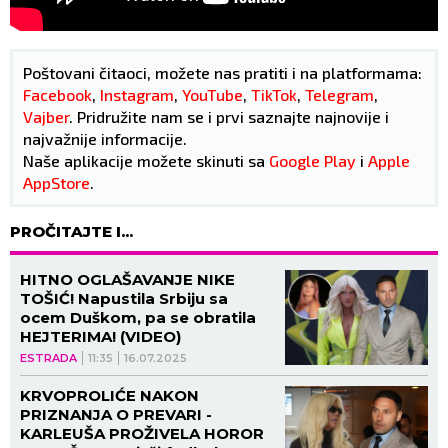
Poštovani čitaoci, možete nas pratiti i na platformama:
Facebook
,
Instagram
,
YouTube
,
TikTok
,
Telegram
,
Vajber
. Pridružite nam se i prvi saznajte najnovije i
najvažnije informacije.
Naše aplikacije možete skinuti sa
Google Play
i
Apple
AppStore
.
PROČITAJTE I...
HITNO OGLAŠAVANJE NIKE
TOŠIĆ! Napustila Srbiju sa
ocem Duškom, pa se obratila
HEJTERIMA! (VIDEO)
ESTRADA
11:35
16.07.2025
KRVOPROLIĆE NAKON
PRIZNANJA O PREVARI -
KARLEUŠA PROŽIVELA HOROR