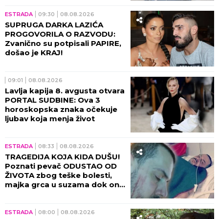
ESTRADA
09:30
08.08.2026
SUPRUGA DARKA LAZIĆA
PROGOVORILA O RAZVODU:
Zvanično su potpisali PAPIRE,
došao je KRAJ!
09:01
08.08.2026
Lavlja kapija 8. avgusta otvara
PORTAL SUDBINE: Ova 3
horoskopska znaka očekuje
ljubav koja menja život
ESTRADA
08:33
08.08.2026
TRAGEDIJA KOJA KIDA DUŠU!
Poznati pevač ODUSTAO OD
ŽIVOTA zbog teške bolesti,
majka grca u suzama dok on
SPREMA SEBI GROB!
ESTRADA
08:00
08.08.2026