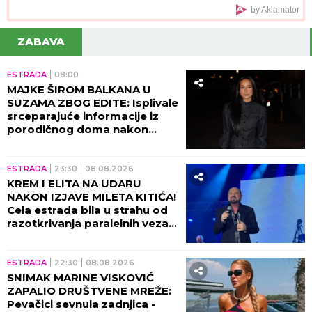
by Aklamator
ZABAVA
ESTRADA
08:00
MAJKE ŠIROM BALKANA U
SUZAMA ZBOG EDITE: Isplivale
srceparajuće informacije iz
porodičnog doma nakon
porođaja!
ESTRADA
23:30
08.08.2026
KREM I ELITA NA UDARU
NAKON IZJAVE MILETA KITIĆA!
Cela estrada bila u strahu od
razotkrivanja paralelnih veza
tad!
ESTRADA
22:30
08.08.2026
SNIMAK MARINE VISKOVIĆ
ZAPALIO DRUŠTVENE MREŽE:
Pevačici sevnula zadnjica -