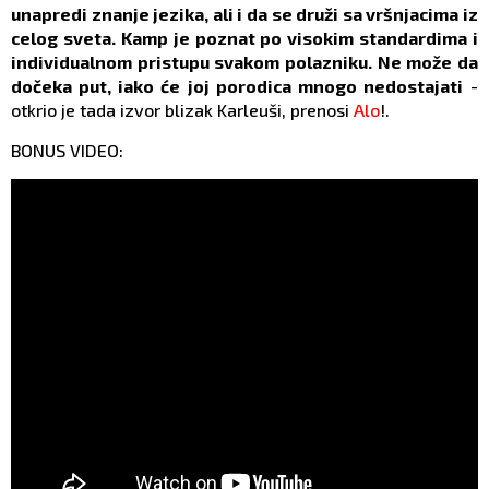
unapredi znanje jezika, ali i da se druži sa vršnjacima iz
celog sveta. Kamp je poznat po visokim standardima i
individualnom pristupu svakom polazniku. Ne može da
dočeka put, iako će joj porodica mnogo nedostajati
-
otkrio je tada izvor blizak Karleuši, prenosi
Alo
!.
BONUS VIDEO: