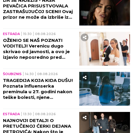
DA SE NAJEŽIŠ - NAŠA
PEVAČICA PRISUSTVOVALA
ZASTRAŠUJUĆOJ SCENI! Ovaj
prizor ne može da izbriše iz
sećanja ni danas, bili su sami u
kući tada!
ESTRADA
15:30
08.08.2026
OŽENIO SE NAŠ POZNATI
VODITELJ! Verenicu dugo
skrivao od javnosti, a ovo je
izjavio neposredno pred
venčanje!
ŠOUBIZNIS
14:30
08.08.2026
TRAGEDIJA KOJA KIDA DUŠU!
Poznata influenserka
preminula u 27. godini nakon
teške bolesti, njene
POSLEDNJE REČI nateraće vas
na plač!
ESTRADA
13:30
08.08.2026
NAJNOVIJI DETALJI O
PRETUČENOJ ĆERKI DEJANA
PETROVIĆA: Nakon što je