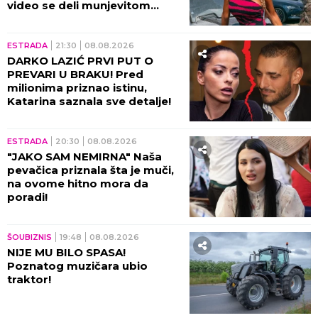
video se deli munjevitom
brzinom! (VIDEO)
ESTRADA
21:30
08.08.2026
DARKO LAZIĆ PRVI PUT O
PREVARI U BRAKU! Pred
milionima priznao istinu,
Katarina saznala sve detalje!
ESTRADA
20:30
08.08.2026
"JAKO SAM NEMIRNA" Naša
pevačica priznala šta je muči,
na ovome hitno mora da
poradi!
ŠOUBIZNIS
19:48
08.08.2026
NIJE MU BILO SPASA!
Poznatog muzičara ubio
traktor!