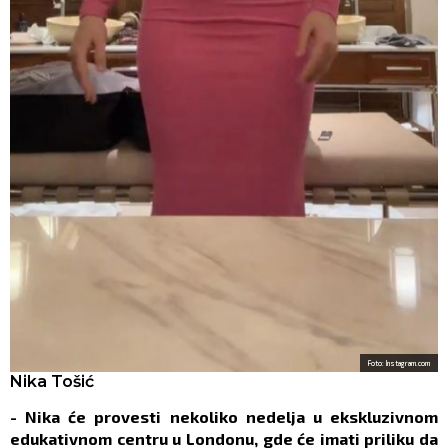
Foto: Instagram.com
Nika Tošić
- Nika će provesti nekoliko nedelja u ekskluzivnom
edukativnom centru u Londonu, gde će imati priliku da