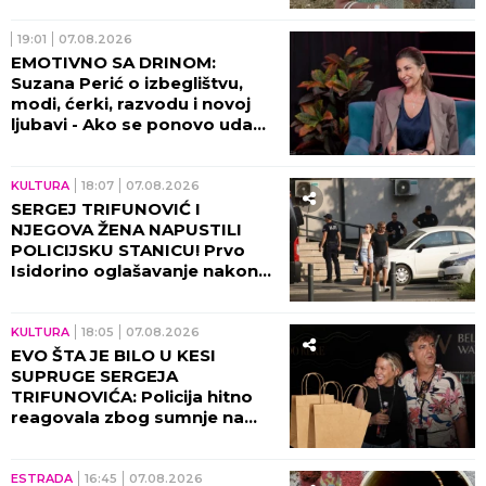
ZA OTKAZIVANJE!
19:01
07.08.2026
EMOTIVNO SA DRINOM:
Suzana Perić o izbeglištvu,
modi, ćerki, razvodu i novoj
ljubavi - Ako se ponovo udam,
promeniću prezime (VIDEO)
KULTURA
18:07
07.08.2026
SERGEJ TRIFUNOVIĆ I
NJEGOVA ŽENA NAPUSTILI
POLICIJSKU STANICU! Prvo
Isidorino oglašavanje nakon
SKANDALA U TRŽNOM
CENTRU! (VIDEO)
KULTURA
18:05
07.08.2026
EVO ŠTA JE BILO U KESI
SUPRUGE SERGEJA
TRIFUNOVIĆA: Policija hitno
reagovala zbog sumnje na
KRAĐU!
ESTRADA
16:45
07.08.2026