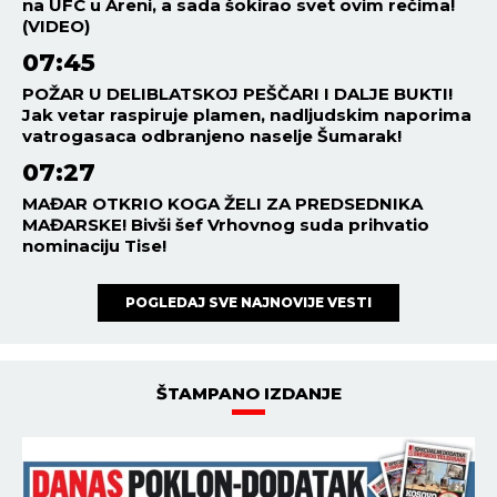
na UFC u Areni, a sada šokirao svet ovim rečima!
(VIDEO)
07:45
POŽAR U DELIBLATSKOJ PEŠČARI I DALJE BUKTI!
Jak vetar raspiruje plamen, nadljudskim naporima
vatrogasaca odbranjeno naselje Šumarak!
07:27
MAĐAR OTKRIO KOGA ŽELI ZA PREDSEDNIKA
MAĐARSKE! Bivši šef Vrhovnog suda prihvatio
nominaciju Tise!
POGLEDAJ SVE NAJNOVIJE VESTI
ŠTAMPANO IZDANJE