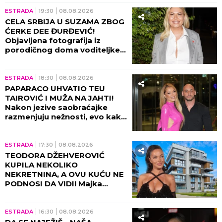
ESTRADA
19:30
08.08.2026
CELA SRBIJA U SUZAMA ZBOG
ĆERKE DEE ĐURĐEVIĆ!
Objavljena fotografija iz
porodičnog doma voditeljke,
sve usledilo nakon povratka iz
porodilišta!
ESTRADA
18:30
08.08.2026
PAPARACO UHVATIO TEU
TAIROVIĆ I MUŽA NA JAHTI!
Nakon jezive saobraćajke
razmenjuju nežnosti, evo kako
sada izgledaju (FOTO+VIDEO)
ESTRADA
17:30
08.08.2026
TEODORA DŽEHVEROVIĆ
KUPILA NEKOLIKO
NEKRETNINA, A OVU KUĆU NE
PODNOSI DA VIDI! Majka
otkrila sve: "Rekla mi je da je
prodam"
ESTRADA
16:30
08.08.2026