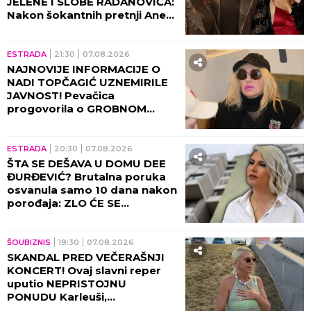
JELENE I SLOBE RADANOVIĆA:
Nakon šokantnih pretnji Ane
Nikolić situacija dobija pravni
epilog!
ESTRADA
21:30
07.08.2026
NAJNOVIJE INFORMACIJE O
NADI TOPČAGIĆ UZNEMIRILE
JAVNOST! Pevačica
progovorila o GROBNOM
MESTU: JAKO SE PLAŠIM...
ESTRADA
20:30
07.08.2026
ŠTA SE DEŠAVA U DOMU DEE
ĐURĐEVIĆ? Brutalna poruka
osvanula samo 10 dana nakon
porođaja: ZLO ĆE SE
PRETVARATI...
ŠOUBIZNIS
19:30
07.08.2026
SKANDAL PRED VEČERAŠNJI
KONCERT! Ovaj slavni reper
uputio NEPRISTOJNU
PONUDU Karleuši,
organizatori ODBILI ZAHTEV