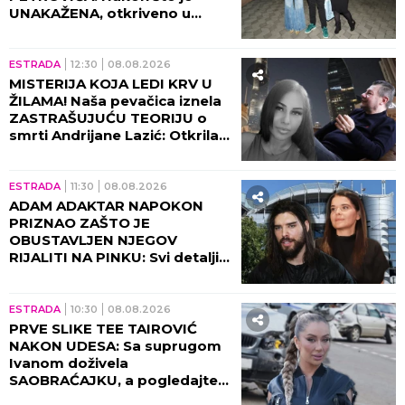
UNAKAŽENA, otkriveno u
kakvom je sada stanju!
ESTRADA
12:30
08.08.2026
MISTERIJA KOJA LEDI KRV U
ŽILAMA! Naša pevačica iznela
ZASTRAŠUJUĆU TEORIJU o
smrti Andrijane Lazić: Otkrila
jeziv detalj iz Dubaija koji
menja SVE!
ESTRADA
11:30
08.08.2026
ADAM ADAKTAR NAPOKON
PRIZNAO ZAŠTO JE
OBUSTAVLJEN NJEGOV
RIJALITI NA PINKU: Svi detalji
razgovora sa Milicom Mitrović,
OVO javnost nije znala!
ESTRADA
10:30
08.08.2026
PRVE SLIKE TEE TAIROVIĆ
NAKON UDESA: Sa suprugom
Ivanom doživela
SAOBRAĆAJKU, a pogledajte
kako izgleda! (FOTO)