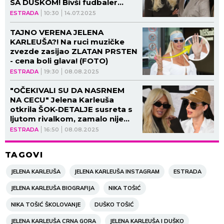
SA DUŠKOM! Bivši fudbaler
krenuo da je zatrpava
ESTRADA
10:30
14.07.2025
porukama tada!
TAJNO VERENA JELENA
KARLEUŠA?! Na ruci muzičke
zvezde zasijao ZLATAN PRSTEN
- cena boli glava! (FOTO)
ESTRADA
19:30
08.08.2025
"OČEKIVALI SU DA NASRNEM
NA CECU" Jelena Karleuša
otkrila ŠOK-DETALJE susreta s
ljutom rivalkom, zamalo nije
izbio RUSVAJ u avionu?! (VIDEO)
ESTRADA
16:50
08.08.2025
TAGOVI
JELENA KARLEUŠA
JELENA KARLEUŠA INSTAGRAM
ESTRADA
JELENA KARLEUŠA BIOGRAFIJA
NIKA TOŠIĆ
NIKA TOŠIĆ ŠKOLOVANJE
DUŠKO TOŠIĆ
JELENA KARLEUŠA CRNA GORA
JELENA KARLEUŠA I DUŠKO