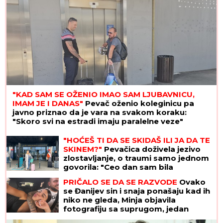
"KAD SAM SE OŽENIO IMAO SAM LJUBAVNICU,
IMAM JE I DANAS"
Pevač oženio koleginicu pa
javno priznao da je vara na svakom koraku:
"Skoro svi na estradi imaju paralelne veze"
"HOĆEŠ TI DA SE SKIDAŠ ILI JA DA TE
SKINEM?"
Pevačica doživela jezivo
zlostavljanje, o traumi samo jednom
govorila: "Ceo dan sam bila
zaključana"
PRIČALO SE DA SE RAZVODE
Ovako
se Đanijev sin i snaja ponašaju kad ih
niko ne gleda, Minja objavila
fotografiju sa suprugom, jedan
detalj jasno otkriva u kakvom su