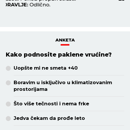
Z
ANKETA
Kako podnosite paklene vrućine?
Uopšte mi ne smeta +40
Boravim u isključivo u klimatizovanim
prostorijama
Što više tečnosti i nema frke
Jedva čekam da prođe leto