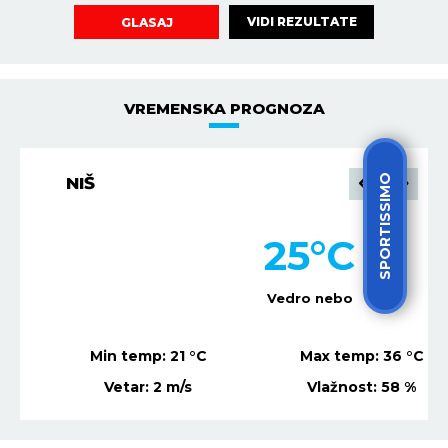
VIDI REZULTATE
GLASAJ
VREMENSKA PROGNOZA
SPORTISSIMO
NIŠ
25
°C
Vedro nebo
Min temp:
21
°C
Max temp:
36
°C
Vetar:
2
m/s
Vlažnost:
58
%