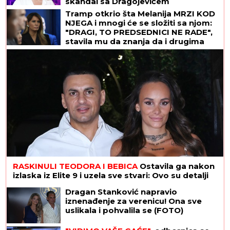
skandal sa Dragojevićem
Tramp otkrio šta Melanija MRZI KOD
NJEGA i mnogi će se složiti sa njom:
"DRAGI, TO PREDSEDNICI NE RADE",
stavila mu da znanja da i drugima
smeta, ali se pretvaraju - iz
pristojnosti
RASKINULI TEODORA I BEBICA
Ostavila ga nakon
izlaska iz Elite 9 i uzela sve stvari: Ovo su detalji
Dragan Stanković napravio
iznenađenje za verenicu! Ona sve
uslikala i pohvalila se (FOTO)