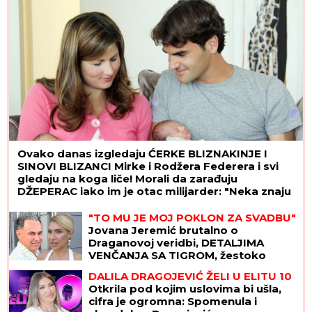
braku
Ovako danas izgledaju ĆERKE BLIZNAKINJE I
SINOVI BLIZANCI Mirke i Rodžera Federera i svi
gledaju na koga liče! Morali da zarađuju
DŽEPERAC iako im je otac milijarder: "Neka znaju
da novac ne pada sa neba"
"TO MU JE MOJ POKLON ZA SVADBU"
Jovana Jeremić brutalno o
Draganovoj veridbi, DETALJIMA
VENČANJA SA TIGROM, žestoko
preti:"Nisam ušla u pekaru da pravim
DALILA DRAGOJEVIĆ ŽELI U ELITU 10
kiflice" (VIDEO)
Otkrila pod kojim uslovima bi ušla,
cifra je ogromna: Spomenula i