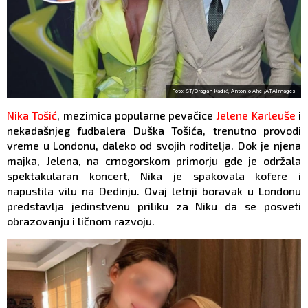
Foto: ST/Dragan Kadić, Antonio Ahel/ATAImages
Nika Tošić
, mezimica popularne pevačice
Jelene Karleuše
i
nekadašnjeg fudbalera Duška Tošića, trenutno provodi
vreme u Londonu, daleko od svojih roditelja. Dok je njena
majka, Jelena, na crnogorskom primorju gde je održala
spektakularan koncert, Nika je spakovala kofere i
napustila vilu na Dedinju. Ovaj letnji boravak u Londonu
predstavlja jedinstvenu priliku za Niku da se posveti
obrazovanju i ličnom razvoju.