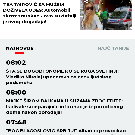
TEA TAIROVIĆ SA MUŽEM
DOŽIVELA UDES: Automobil
skroz smrskan - ovo su detalji
jezivog događaja!
NAJNOVIJE
NAJČITANIJE
08:02
ŠTA SE DOGODI ONOME KO SE RUGA SVETINJI:
Vladika Nikolaj upozorava na cenu ljudskog
podsmeha
08:00
MAJKE ŠIROM BALKANA U SUZAMA ZBOG EDITE:
Isplivale srceparajuće informacije iz porodičnog
doma nakon porođaja!
07:48
"BOG BLAGOSLOVIO SRBIJU!" Albanac provocirao