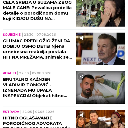
CELA SRBIJA U SUZAMA ZBOG
MALE CANE: Pevačica podelila
detalje o porodičnom domu
koji KIDAJU DUŠU NA
KOMADE!
ŠOUBIZNIS
23:30
07.08.2026
GLUMAC PREDLOŽIO ŽENI DA
DOBIJU OSMO DETE! Njena
urnebesna reakcija postala
HIT NA MREŽAMA, snimak se
deli neverovatnom brzinom!
(VIDEO)
RIJALITI
22:30
07.08.2026
BRUTALNO KAŽNJEN
VLADIMIR TOMOVIĆ -
IZNENADA MU UPALA
INSPEKCIJA! Objekat hitno
zatvoren, on se odmah
oglasio!
ESTRADA
22:05
07.08.2026
HITNO OGLAŠAVANJE
PORODIČNOG ADVOKATA