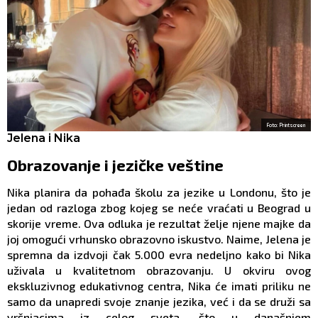
Foto: Printscreen
Jelena i Nika
Obrazovanje i jezičke veštine
Nika planira da pohađa školu za jezike u Londonu, što je
jedan od razloga zbog kojeg se neće vraćati u Beograd u
skorije vreme. Ova odluka je rezultat želje njene majke da
joj omogući vrhunsko obrazovno iskustvo. Naime, Jelena je
spremna da izdvoji čak 5.000 evra nedeljno kako bi Nika
uživala u kvalitetnom obrazovanju. U okviru ovog
ekskluzivnog edukativnog centra, Nika će imati priliku ne
samo da unapredi svoje znanje jezika, već i da se druži sa
vršnjacima iz celog sveta, što u današnjem