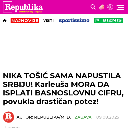
VESTI
NIKA TOŠIĆ SAMA NAPUSTILA
SRBIJU! Karleuša MORA DA
ISPLATI BASNOSLOVNU CIFRU,
povukla drastičan potez!
AUTOR:
REPUBLIKA/M. Đ.
ZABAVA
09.08.2025