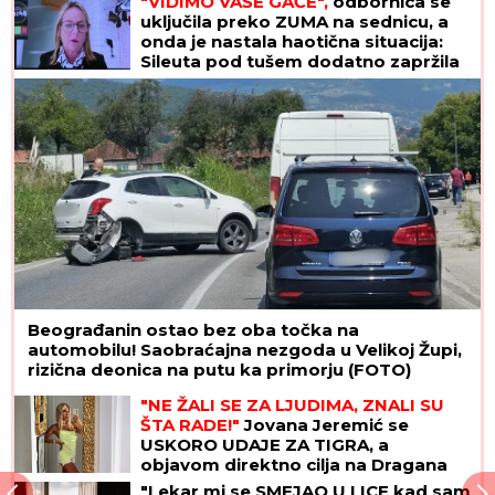
"VIDIMO VAŠE GAĆE",
odbornica se
uključila preko ZUMA na sednicu, a
onda je nastala haotična situacija:
Sileuta pod tušem dodatno zapržila
čorbu
Beograđanin ostao bez oba točka na
automobilu! Saobraćajna nezgoda u Velikoj Župi,
rizična deonica na putu ka primorju (FOTO)
"NE ŽALI SE ZA LJUDIMA, ZNALI SU
ŠTA RADE!"
Jovana Jeremić se
USKORO UDAJE ZA TIGRA, a
objavom direktno cilja na Dragana
Stankovića
"Lekar mi se SMEJAO U LICE kad sam