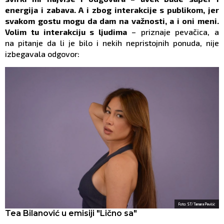
energija i zabava. A i zbog interakcije s publikom, jer
svakom gostu mogu da dam na važnosti, a i oni meni.
Volim tu interakciju s ljudima
– priznaje pevačica, a
na pitanje da li je bilo i nekih nepristojnih ponuda, nije
izbegavala odgovor:
Foto: ST/Tamara Pavišić
Tea Bilanović u emisiji "Lično sa"