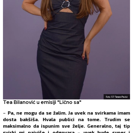
Foto: ST/Tamara Pavišić
Tea Bilanović u emisiji "Lično sa"
–
Pa, ne mogu da se žalim. Ja uvek na svirkama imam
dosta bakšiša. Hvala publici na tome. Trudim se
maksimalno da ispunim sve želje. Generalno, taj tip
svirki mi najviše i odgovara – uvek bude super i