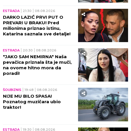
ESTRADA
21:30
08.08.2026
DARKO LAZIĆ PRVI PUT O
PREVARI U BRAKU! Pred
milionima priznao istinu,
Katarina saznala sve detalje!
ESTRADA
20:30
08.08.2026
"JAKO SAM NEMIRNA" Naša
pevačica priznala šta je muči,
na ovome hitno mora da
poradi!
ŠOUBIZNIS
19:48
08.08.2026
NIJE MU BILO SPASA!
Poznatog muzičara ubio
traktor!
ESTRADA
19:30
08.08.2026