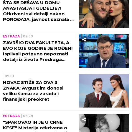
ŠTA SE DEŠAVA U DOMU
ANASTASIJA I GUDELJE?!
Otkriveni svi detalji nakon
POROĐAJA, javnost saznala u
kakvom je stanju SIN!
ESTRADA
09:30
ZAVRŠIO DVA FAKULTETA, A
EVO KOJE GODINE JE ROĐEN!
Isplivali potpuno nepoznati
detalji iz života Predraga
Sarape, ove činjenice će vas
IZNENADITI!
09:01
NOVAC STIŽE ZA OVA 3
ZNAKA: Avgust im donosi
veliku šansu za zaradu i
finansijski preokret
ESTRADA
08:29
"SPAKOVAO IH JE U CRNE
KESE" Misterija otkrivena o