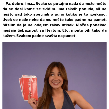
–
Pa, dobro, ima... Svako se potajno nada da može nešto
da se desi kome se svidim. Ima takvih ponuda, ali ne
nešto sad tako specijalno puno koliko je to izvikano.
Uvek se nađe neko da mu nešto tako padne na pamet.
Mislim da ja ne odajem takav utisak. Možda ponekad
mešaju ljubaznost sa flertom. Eto, mogla bih tako da
kažem. Svakom padne svašta na pamet.