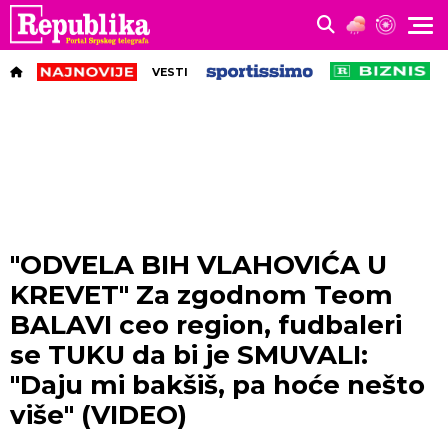
VESTI
"ODVELA BIH VLAHOVIĆA U
KREVET" Za zgodnom Teom
BALAVI ceo region, fudbaleri
se TUKU da bi je SMUVALI:
"Daju mi bakšiš, pa hoće nešto
više" (VIDEO)