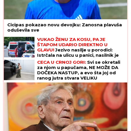
Cicipas pokazao novu devojku: Zanosna plavuša
oduševila sve
VUKAO ŽENU ZA KOSU, PA JE
ŠTAPOM UDARIO DIREKTNO U
GLAVU!
Jezivo nasilje u porodici:
Istrčala na ulicu u panici, nasilnik je
stigao, prolaznici sprečili katastrofu
CECA U CRNOJ GORI:
Svi se okretali
za njom u papučama, NE MOŽE DA
DOČEKA NASTUP, a evo šta joj od
ranog jutra stvara VELIKU
NELAGODU! (VIDEO)