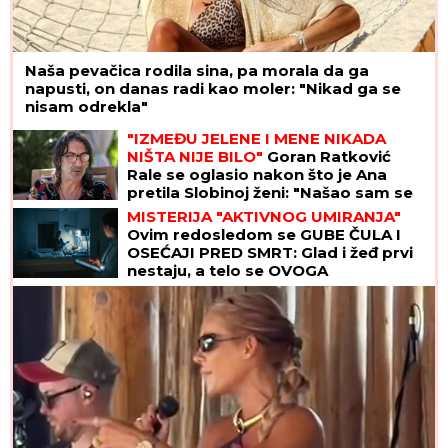
Naša pevačica rodila sina, pa morala da ga
napusti, on danas radi kao moler: "Nikad ga se
nisam odrekla"
"IZMEĐU JELENE I MENE NIKADA
NIŠTA NIJE BILO"
Goran Ratković
Rale se oglasio nakon što je Ana
pretila Slobinoj ženi: "Našao sam se
između prijatelja i žene koju volim
MISTERIJA "AKTIVNOG UMIRANJA"
najviše na svetu!"
Ovim redosledom se GUBE ČULA I
OSEĆAJI PRED SMRT: Glad i žeđ prvi
nestaju, a telo se OVOGA
POSLEDNJE ODRIČE, tvrde
NEURONAUČNICI