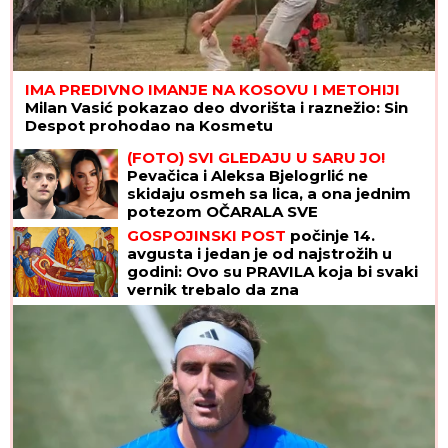
IMA PREDIVNO IMANJE NA KOSOVU I METOHIJI
Milan Vasić pokazao deo dvorišta i raznežio: Sin
Despot prohodao na Kosmetu
(FOTO) SVI GLEDAJU U SARU JO!
Pevačica i Aleksa Bjelogrlić ne
skidaju osmeh sa lica, a ona jednim
potezom OČARALA SVE
GOSPOJINSKI POST
počinje 14.
avgusta i jedan je od najstrožih u
godini: Ovo su PRAVILA koja bi svaki
vernik trebalo da zna