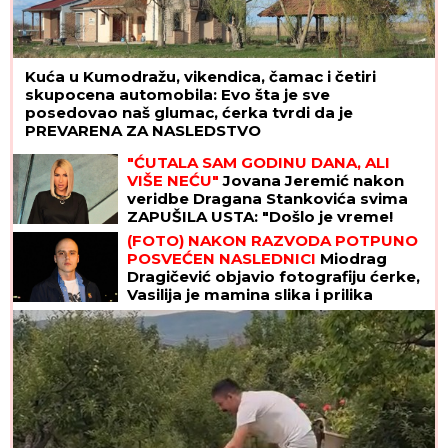
Kuća u Kumodražu, vikendica, čamac i četiri
skupocena automobila: Evo šta je sve
posedovao naš glumac, ćerka tvrdi da je
PREVARENA ZA NASLEDSTVO
"ĆUTALA SAM GODINU DANA, ALI
VIŠE NEĆU"
Jovana Jeremić nakon
veridbe Dragana Stankovića svima
ZAPUŠILA USTA: "Došlo je vreme!
Niko me neće iskoristiti"
(FOTO) NAKON RAZVODA POTPUNO
POSVEĆEN NASLEDNICI
Miodrag
Dragičević objavio fotografiju ćerke,
Vasilija je mamina slika i prilika