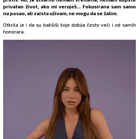
privatan život, ako mi veruješ... Fokusirana sam samo
na posao, ali zaista uživam, ne mogu da se žalim.
Otkrila je i da su bakšiši koje dobija često veći i od samih
honorara.