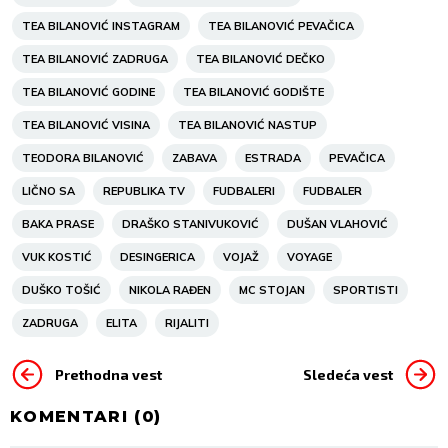
TEA BILANOVIĆ INSTAGRAM
TEA BILANOVIĆ PEVAČICA
TEA BILANOVIĆ ZADRUGA
TEA BILANOVIĆ DEČKO
TEA BILANOVIĆ GODINE
TEA BILANOVIĆ GODIŠTE
TEA BILANOVIĆ VISINA
TEA BILANOVIĆ NASTUP
TEODORA BILANOVIĆ
ZABAVA
ESTRADA
PEVAČICA
LIČNO SA
REPUBLIKA TV
FUDBALERI
FUDBALER
BAKA PRASE
DRAŠKO STANIVUKOVIĆ
DUŠAN VLAHOVIĆ
VUK KOSTIĆ
DESINGERICA
VOJAŽ
VOYAGE
DUŠKO TOŠIĆ
NIKOLA RAĐEN
MC STOJAN
SPORTISTI
ZADRUGA
ELITA
RIJALITI
Prethodna vest
Sledeća vest
KOMENTARI (
0
)