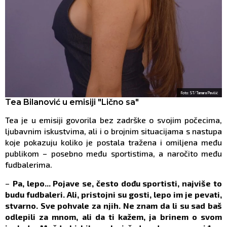
Foto: ST/Tamara Pavišić
Tea Bilanović u emisiji "Lično sa"
Tea je u emisiji govorila bez zadrške o svojim počecima,
ljubavnim iskustvima, ali i o brojnim situacijama s nastupa
koje pokazuju koliko je postala tražena i omiljena među
publikom – posebno među sportistima, a naročito među
fudbalerima.
–
Pa, lepo... Pojave se, često dođu sportisti, najviše to
budu fudbaleri. Ali, pristojni su gosti, lepo im je pevati,
stvarno. Sve pohvale za njih. Ne znam da li su sad baš
odlepili za mnom, ali da ti kažem, ja brinem o svom