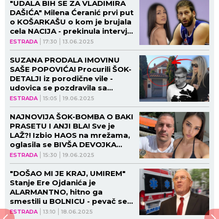
"UDALA BIH SE ZA VLADIMIRA
DAŠIĆA" Milena Ćeranić prvi put
o KOŠARKAŠU o kom je brujala
cela NACIJA - prekinula intervju,
pa PROGOVORILA! (VIDEO)
ESTRADA
17:30
13.06.2025
SUZANA PRODALA IMOVINU
SAŠE POPOVIĆA! Procurili ŠOK-
DETALJI iz porodične vile -
udovica se pozdravila sa
STANOVIMA I JAHTOM, poznat
ESTRADA
15:05
19.06.2025
kupac!
NAJNOVIJA ŠOK-BOMBA O BAKI
PRASETU I ANJI BLA! Sve je
LAŽ?! Izbio HAOS na mrežama,
oglasila se BIVŠA DEVOJKA
srpskog jutjubera: "Imam
ESTRADA
15:30
19.06.2025
dokaze" (VIDEO)
"DOŠAO MI JE KRAJ, UMIREM"
Stanje Ere Ojdanića je
ALARMANTNO, hitno ga
smestili u BOLNICU - pevač se
oprašta!
ESTRADA
13:10
18.06.2025