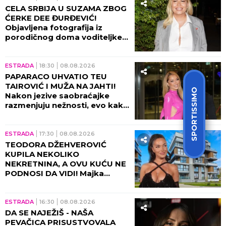
CELA SRBIJA U SUZAMA ZBOG
ĆERKE DEE ĐURĐEVIĆ!
Objavljena fotografija iz
porodičnog doma voditeljke,
sve usledilo nakon povratka iz
porodilišta!
ESTRADA
18:30
08.08.2026
PAPARACO UHVATIO TEU
TAIROVIĆ I MUŽA NA JAHTI!
SPORTISSIMO
Nakon jezive saobraćajke
razmenjuju nežnosti, evo kako
sada izgledaju (FOTO+VIDEO)
ESTRADA
17:30
08.08.2026
TEODORA DŽEHVEROVIĆ
KUPILA NEKOLIKO
NEKRETNINA, A OVU KUĆU NE
PODNOSI DA VIDI! Majka
otkrila sve: "Rekla mi je da je
prodam"
ESTRADA
16:30
08.08.2026
DA SE NAJEŽIŠ - NAŠA
PEVAČICA PRISUSTVOVALA