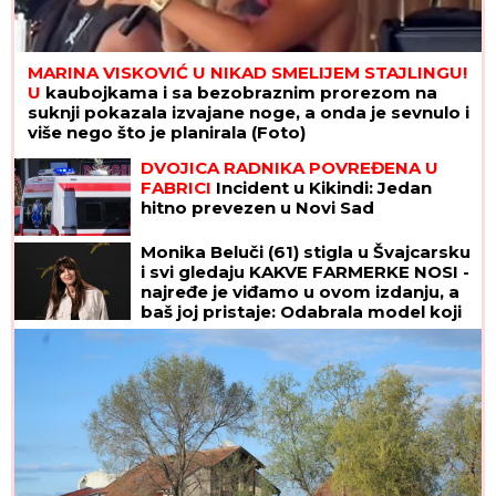
MARINA VISKOVIĆ U NIKAD SMELIJEM STAJLINGU!
U
kaubojkama i sa bezobraznim prorezom na
suknji pokazala izvajane noge, a onda je sevnulo i
više nego što je planirala (Foto)
DVOJICA RADNIKA POVREĐENA U
FABRICI
Incident u Kikindi: Jedan
hitno prevezen u Novi Sad
Monika Beluči (61) stigla u Švajcarsku
i svi gledaju KAKVE FARMERKE NOSI -
najređe je viđamo u ovom izdanju, a
baš joj pristaje: Odabrala model koji
izdužuje figuru, a onda se vratila
prepoznatljivom stilu