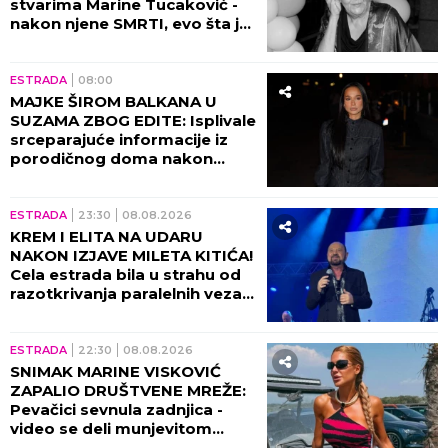
stvarima Marine Tucaković -
nakon njene SMRTI, evo šta je
Futa uradio!
ESTRADA
08:00
MAJKE ŠIROM BALKANA U
SUZAMA ZBOG EDITE: Isplivale
srceparajuće informacije iz
porodičnog doma nakon
porođaja!
ESTRADA
23:30
08.08.2026
KREM I ELITA NA UDARU
NAKON IZJAVE MILETA KITIĆA!
Cela estrada bila u strahu od
razotkrivanja paralelnih veza
tad!
ESTRADA
22:30
08.08.2026
SNIMAK MARINE VISKOVIĆ
ZAPALIO DRUŠTVENE MREŽE:
Pevačici sevnula zadnjica -
video se deli munjevitom
brzinom! (VIDEO)