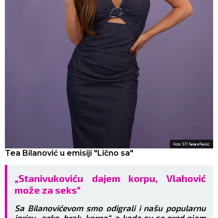
Foto: ST/Tamara Pavišić
Tea Bilanović u emisiji "Lično sa"
„Stanivukoviću dajem korpu, Vlahović
može za seks“
Sa Bilanovićevom smo odigrali i našu popularnu
igricu „seks, brak, korpa“, a kada su se pred njom