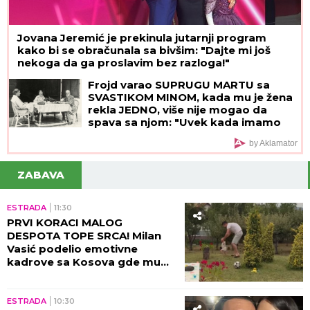
Jovana Jeremić je prekinula jutarnji program
kako bi se obračunala sa bivšim: "Dajte mi još
nekoga da ga proslavim bez razloga!"
Frojd varao SUPRUGU MARTU sa
SVASTIKOM MINOM, kada mu je žena
rekla JEDNO, više nije mogao da
spava sa njom: "Uvek kada imamo
INTIMNE ODNOSE, ja zamišljam...",
by Aklamator
posle NJENE SMRTI pao u očaj
ZABAVA
ESTRADA
11:30
PRVI KORACI MALOG
DESPOTA TOPE SRCA! Milan
Vasić podelio emotivne
kadrove sa Kosova gde mu
sin UČI DA HODA!
ESTRADA
10:30