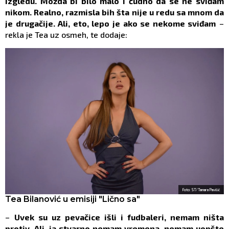
izgledu. Možda bi bilo malo i čudno da se ne sviđam
nikom. Realno, razmisla bih šta nije u redu sa mnom da
je drugačije. Ali, eto, lepo je ako se nekome sviđam
–
rekla je Tea uz osmeh, te dodaje:
Foto: ST/Tamara Pavišić
Tea Bilanović u emisiji "Lično sa"
–
Uvek su uz pevačice išli i fudbaleri, nemam ništa
protiv. Ali, ja stvarno nemam vremena, nemam uopšte