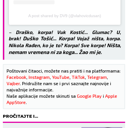
A post shared by DV9 (@vlahovicdusan)
–
Draško, korpa! Vuk Kostić... Glumac? U,
Duško Tošić... Korpa!
brak!
Vojaž ništa, korpa.
Ništa,
Nikola Rađen, ko je to? Korpa! Sve korpe!
nemam vremena ni za koga... Žao mi je.
Poštovani čitaoci, možete nas pratiti i na platformama:
Facebook
,
Instagram
,
YouTube
,
TikTok
,
Telegram
,
Vajber
. Pridružite nam se i prvi saznajte najnovije i
najvažnije informacije.
Naše aplikacije možete skinuti sa
Google Play
i
Apple
AppStore
.
PROČITAJTE I...