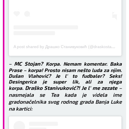
A post shared by Драшко Станивуковић (@draskostanivukovic)
–
MC Stojan?
Korpa. Nemam komentar. Baka
Prase – korpa! Prosto nisam nešto luda za njim.
Dušan Vlahović? Je l' to fudbaler? Seks!
Desingerica je super lik, ali za njega
Draško Stanivuković?! Je l' me zezate
–
korpa.
nasmejala se Tea kada je videla ime
gradonačelnika svog rodnog grada Banja Luke
na kartici: