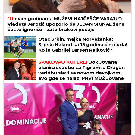
"U
ovim godinama MUŽEVI NAJČEŠĆE VARAJU":
Vladeta Jerotić upozorio da JEDAN SIGNAL žene
često ignorišu - zato brakovi pucaju
Otac Srbin, majka Norvežanka:
Srpski Haland sa 15 godina čini čuda!
Ko je Gabrijel Larsen Rajković?
SPAKOVAO KOFERE!
Dok Jovana
planira svadbu sa Tigrom, a Dragan
veridbu slavi sa novom devojkom,
evo gde se nalazi PRVI MUŽ Jovane
Jeremić