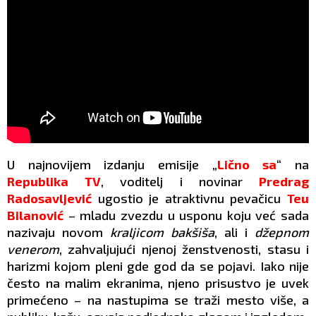
U najnovijem izdanju emisije „
Lično sa
“ na
Republika TV
, voditelj i novinar
Predrag
Radosavljević
ugostio je atraktivnu pevačicu
Teu
Bilanović
– mladu zvezdu u usponu koju već sada
nazivaju novom
kraljicom bakšiša
, ali i
džepnom
venerom
, zahvaljujući njenoj ženstvenosti, stasu i
harizmi kojom pleni gde god da se pojavi. Iako nije
često na malim ekranima, njeno prisustvo je uvek
primećeno – na nastupima se traži mesto više, a