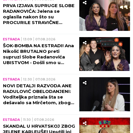
PRVA IZJAVA SUPRUGE SLOBE
RADANOVIĆA: Jelena se
oglasila nakon što su
PROCURILE STRAVIČNE
PRETNJE Ane Nikolić, otkrila
šta se zaista desilo!
ESTRADA
13:09
07.08.2026
ŠOK-BOMBA NA ESTRADI! Ana
Nikolić BRUTALNO preti
supruzi Slobe Radanovića
UBISTVOM - Došli smo u
posed STRAVIČNIH SNIMAKA!
(VIDEO)
ESTRADA
12:30
07.08.2026
NOVI DETALJI RAZVODA ANE
RADULOVIĆ OBELODANJENI:
Voditeljka priznala šta se
dešavalo sa Mirčetom, zbog
OVOGA je sve puklo!
ESTRADA
11:30
07.08.2026
SKANDAL U HRVATSKOJ ZBOG
JELENE KARLEUŠE! Uputili joj