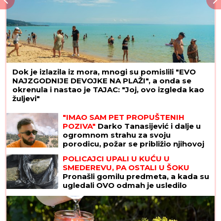
Dok je izlazila iz mora, mnogi su pomislili "EVO
NAJZGODNIJE DEVOJKE NA PLAŽI", a onda se
okrenula i nastao je TAJAC: "Joj, ovo izgleda kao
žuljevi"
"IMAO SAM PET PROPUŠTENIH
POZIVA"
Darko Tanasijević i dalje u
ogromnom strahu za svoju
porodicu, požar se približio njihovoj
kući: "Prva reč koju sam čuo -
POLICAJCI UPALI U KUĆU U
IZGOREĆEMO"
SMEDEREVU, PA OSTALI U ŠOKU
Pronašli gomilu predmeta, a kada su
ugledali OVO odmah je usledilo
hapšenje