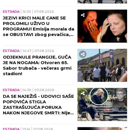
POLICIJA, glumac počeo da
DIVLJA ko oparen, evo zbog
čega!
ESTRADA
15:30
07.08.2026
JEZIVI KRICI MALE CANE SE
PROLOMILI UŽIVO U
PROGRAMU! Emisija morala da
se OBUSTAVI zbog pevačica,
briznula u plač! (VIDEO)
ESTRADA
14:47
07.08.2026
ODJEKNULE PRANGIJE, GUČA
JE NA NOGAMA: Otvoren 65.
Sabor trubača - večeras grmi
stadion!
ESTRADA
14:30
07.08.2026
DA SE NAJEŽIŠ - UDOVICI SAŠE
POPOVIĆA STIGLA
ZASTRAŠUJUĆA PORUKA
NAKON NJEGOVE SMRTI: Nije
mogla da veruje da će je ovo
zadesiti!
ESTRADA
13:14
07.08.2026