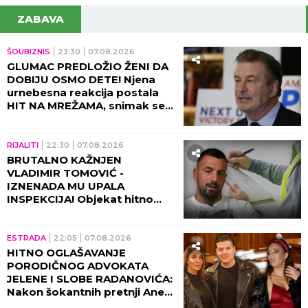
ZABAVA
ŠOUBIZNIS
23:30
07.08.2026
GLUMAC PREDLOŽIO ŽENI DA
DOBIJU OSMO DETE! Njena
urnebesna reakcija postala
HIT NA MREŽAMA, snimak se
deli neverovatnom brzinom!
(VIDEO)
RIJALITI
22:30
07.08.2026
BRUTALNO KAŽNJEN
VLADIMIR TOMOVIĆ -
IZNENADA MU UPALA
INSPEKCIJA! Objekat hitno
zatvoren, on se odmah
oglasio!
ESTRADA
22:05
07.08.2026
HITNO OGLAŠAVANJE
PORODIČNOG ADVOKATA
JELENE I SLOBE RADANOVIĆA:
Nakon šokantnih pretnji Ane
Nikolić situacija dobija pravni