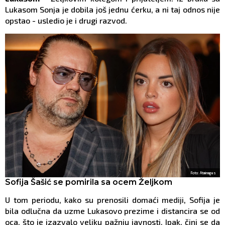
Lukasom Sonja je dobila još jednu ćerku, a ni taj odnos nije
opstao - usledio je i drugi razvod.
Foto: Ataimages
Sofija Šašić se pomirila sa ocem Željkom
U tom periodu, kako su prenosili domaći mediji, Sofija je
bila odlučna da uzme Lukasovo prezime i distancira se od
oca, što je izazvalo veliku pažnju javnosti. Ipak, čini se da