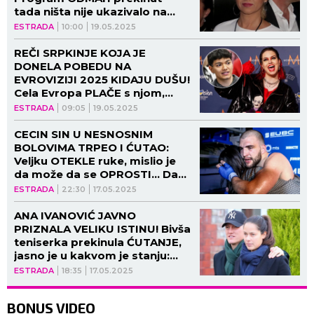
tada ništa nije ukazivalo na
OVO! (FOTO)
ESTRADA
10:00
19.05.2025
REČI SRPKINJE KOJA JE
DONELA POBEDU NA
EVROVIZIJI 2025 KIDAJU DUŠU!
Cela Evropa PLAČE s njom,
otkriveni ŠOK-DETALJI nakon
ESTRADA
09:05
19.05.2025
takmičenja! (FOTO)
CECIN SIN U NESNOSNIM
BOLOVIMA TRPEO I ĆUTAO:
Veljku OTEKLE ruke, mislio je
da može da se OPROSTI... Da
se NAJEŽIŠ!
ESTRADA
22:30
17.05.2025
ANA IVANOVIĆ JAVNO
PRIZNALA VELIKU ISTINU! Bivša
teniserka prekinula ĆUTANJE,
jasno je u kakvom je stanju:
"Nikada neću zaboraviti"
ESTRADA
18:35
17.05.2025
(FOTO)
BONUS VIDEO