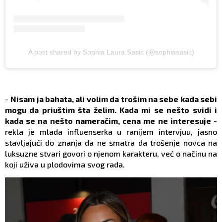
A post shared by Sophia Laura Sasic (@sophiasasic)
-
Nisam ja bahata, ali volim da trošim na sebe kada sebi
mogu da priuštim šta želim. Kada mi se nešto svidi i
kada se na nešto nameračim, cena me ne interesuje
-
rekla je mlada influenserka u ranijem intervjuu, jasno
stavljajući do znanja da ne smatra da trošenje novca na
luksuzne stvari govori o njenom karakteru, već o načinu na
koji uživa u plodovima svog rada.