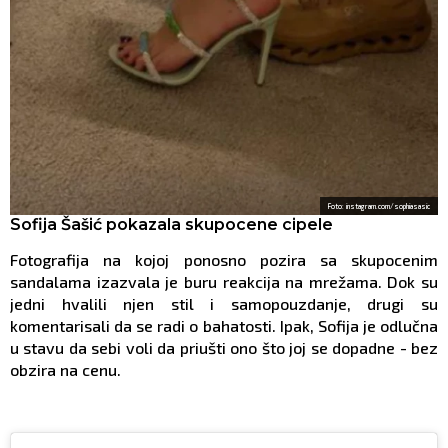
Foto: instagram.com/sophiasasic
Sofija Šašić pokazala skupocene cipele
Fotografija na kojoj ponosno pozira sa skupocenim
sandalama izazvala je buru reakcija na mrežama. Dok su
jedni hvalili njen stil i samopouzdanje, drugi su
komentarisali da se radi o bahatosti. Ipak, Sofija je odlučna
u stavu da sebi voli da priušti ono što joj se dopadne - bez
obzira na cenu.