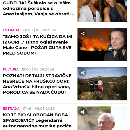
GUDELJA? Šuškalo se o lošim
odnosima porodice s
Anastasijom, Vanja se obratila
malom Ilijanu: AKO JE DETE
PAMETNO...
ESTRADA
20:00
06.08.2026
"SAMO JOŠ I TA KUĆICA DA MI
IZGORI..." Hitno oglašavanje
Male Cane - POŽAR GUTA SVE
PRED SOBOM!
KULTURA
19:00
06.08.2026
POZNATI DETALJI STRAVIČNE
NESREĆE NA FRUŠKOJ GORI:
Ana Vrbaški hitno operisana,
PORODICA SE NADA ČUDU!
ESTRADA
17:49
06.08.2026
KO JE BIO SLOBODAN BOBA
SPASOJEVIĆ? Legendarni
autor narodne muzike potiče