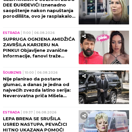
DEE ĐURĐEVIĆ! Iznenadno
saopštenje nakon napuštanja
porodilišta, ovo je rasplakalo
sve!
ESTRADA
11:00
06.08.2026
SUPRUGA OGNJENA AMIDŽIĆA
ZAVRŠILA KARIJERU NA
PINKU! Objavljene zvanične
informacije, fanovi traže
objašnjenje!
ŠOUBIZNIS
10:00
06.08.2026
Nije planirao da postane
glumac, a danas je jedna od
najvećih zvezda latino serija:
Neverovatna priča Mišela
Brauna!
ESTRADA
09:37
06.08.2026
LEPA BRENA SE SRUŠILA
USRED NASTUPA, PEVAČICI
HITNO UKAZANA POMOĆ!