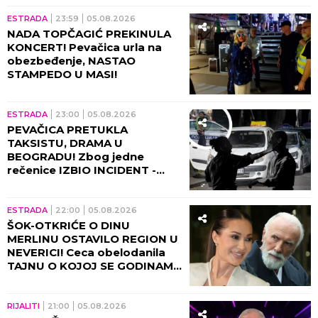
ESTRADA
23:59
05.08.2026
NADA TOPČAGIĆ PREKINULA
KONCERT! Pevačica urla na
obezbeđenje, NASTAO
STAMPEDO U MASI!
ESTRADA
23:00
05.08.2026
PEVAČICA PRETUKLA
TAKSISTU, DRAMA U
BEOGRADU! Zbog jedne
rečenice IZBIO INCIDENT -
tada joj puko film!
ESTRADA
22:00
05.08.2026
ŠOK-OTKRIĆE O DINU
MERLINU OSTAVILO REGION U
NEVERICI! Ceca obelodanila
TAJNU O KOJOJ SE GODINAMA
ĆUTI, jednom rečenicom
izazvala haos
RIJALITI
21:00
05.08.2026