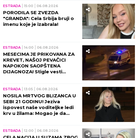
ESTRADA
15:00
06.08.2026
PORODILA SE ZVEZDA
"GRANDA": Cela Srbija bruji o
imenu koje je izabrala!
ESTRADA
14:00
06.08.2026
MESECIMA JE PRIKOVANA ZA
KREVET, NAŠOJ PEVAČICI
NAPOKON SAOPŠTENA
DIJAGNOZA! Stigle vesti
direktno od lekara!
ESTRADA
13:05
06.08.2026
NOSILA MRTVOG BLIZANCA U
SEBI 21 GODINU! Jeziva
ispovest naše voditeljke ledi
krv u žilama: Mogao je da
eksplodira u meni!
ESTRADA
12:00
06.08.2026
CELA NACIJA U SUZAMA ZBOG