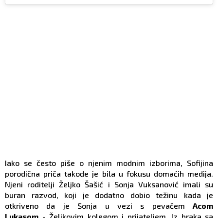
Iako se često piše o njenim modnim izborima, Sofijina
porodična priča takođe je bila u fokusu domaćih medija.
Njeni roditelji Željko Šašić i Sonja Vuksanović imali su
buran razvod, koji je dodatno dobio težinu kada je
otkriveno da je Sonja u vezi s pevačem
Acom
Lukasom
- Željkovim kolegom i prijateljem. Iz braka sa