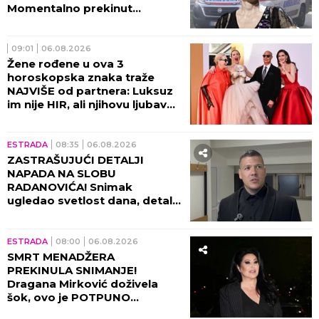
Momentalno prekinut
program, snimak završio na
internetu!
09:01
06.08.2026
Žene rođene u ova 3
horoskopska znaka traže
NAJVIŠE od partnera: Luksuz
im nije HIR, ali njihovu ljubav
ne može svako da priušti
ESTRADA
08:35
06.08.2026
ZASTRAŠUJUĆI DETALJI
NAPADA NA SLOBU
RADANOVIĆA! Snimak
ugledao svetlost dana, detalji
lede krv u žilama!
ESTRADA
08:00
06.08.2026
SMRT MENADŽERA
PREKINULA SNIMANJE!
Dragana Mirković doživela
šok, ovo je POTPUNO
SLOMILO tad!