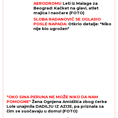
AERODROMU
Leti iz Malage za
Beograd: Kačket na glavi, atlet
majica i naočare (FOTO)
SLOBA RADANOVIĆ SE OGLASIO
POSLE NAPADA:
Otkrio detalje: "Niko
nije bio ugrožen"
"OKO SINA PERUNA NE MOŽE NIKO DA NAM
POMOGNE"
Žena Ognjena Amidžića zbog ćerke
Lole unajmila DADILJU IZ AZIJE, pa priznala sa
čim se suočavaju u domu! (FOTO)