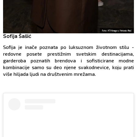
Foto: ATA Images/Antonio Ahel
Sofija Šašić
Sofija je inače poznata po luksuznom životnom stilu -
redovne posete prestižnim svetskim destinacijama,
garderoba poznatih brendova i sofisticirane modne
kombinacije samo su deo njene svakodnevice, koju prati
više hiljada ljudi na društvenim mrežama.