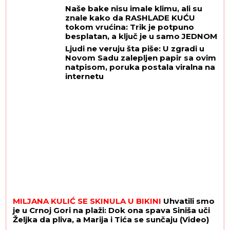
Naše bake nisu imale klimu, ali su
znale kako da RASHLADE KUĆU
tokom vrućina: Trik je potpuno
besplatan, a ključ je u samo JEDNOM
PRAVILU
Ljudi ne veruju šta piše: U zgradi u
Novom Sadu zalepljen papir sa ovim
natpisom, poruka postala viralna na
internetu
MILJANA KULIĆ SE SKINULA U BIKINI
Uhvatili smo
je u Crnoj Gori na plaži: Dok ona spava Siniša uči
Željka da pliva, a Marija i Tića se sunčaju (Video)