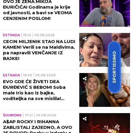
OVO JE ŽENA MIKIJA
ĐURIČIĆA! Godinama je krije
od javnosti, a bavi se VEOMA
CENJENIM POSLOM!
ESTRADA
19:41
05.08.2026
CECIN MILJENIK STAO NA LUDI
KAMEN! Verili se na Maldivima,
pa napravili VENČANJE IZ
SPORTISSIMO
BAJKE!
ESTRADA
19:05
05.08.2026
EVO GDE ĆE ŽIVETI DEA
ĐURĐEVIĆ S BEBOM! Soba
male Iris kao iz bajke,
voditeljka na sve mislila!
(VIDEO)
ŠOUBIZNIS
17:21
05.08.2026
A$AP ROCKY I RIHANNA
ZABLISTALI ZAJEDNO, A OVO
JE POVOD: Rocky u izdanju o