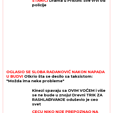
STANICI
Drama u Prištini: Sve vrvi od
policije
OGLASIO SE SLOBA RADANOVIĆ NAKON NAPADA
U BUDVI
Otkrio šta se desilo sa taksistom:
"Možda ima neke probleme"
Kinezi spavaju sa OVIM VOĆEM i više
se ne bude u znoju! Drevni TRIK ZA
RASHLAĐIVANJE oduševio je ceo
svet
CECU NIKO NIJE PREPOZNAO NA