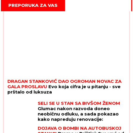
PREPORUKA ZA VAS
DRAGAN STANKOVIĆ DAO OGROMAN NOVAC ZA
GALA PROSLAVU
Evo koja cifra je u pitanju - sve
prštalo od luksuza
SELI SE U STAN SA BIVŠOM ŽENOM
Glumac nakon razvoda doneo
neobičnu odluku, a sada pokazao
kako napreduju renovacije:
"Nadgledanje"
DOJAVA O BOMBI NA AUTOBUSKOJ