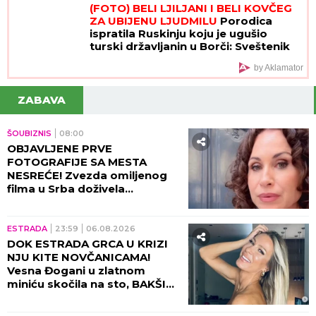
(FOTO) BELI LJILJANI I BELI KOVČEG
ZA UBIJENU LJUDMILU
Porodica
ispratila Ruskinju koju je ugušio
turski državljanin u Borči: Sveštenik
držao opelo na Lešću
by Aklamator
ZABAVA
ŠOUBIZNIS
08:00
OBJAVLJENE PRVE
FOTOGRAFIJE SA MESTA
NESREĆE! Zvezda omiljenog
filma u Srba doživela
saobraćajku, DETALJI JEŽE DO
KOSTIJU! (VIDEO)
ESTRADA
23:59
06.08.2026
DOK ESTRADA GRCA U KRIZI
NJU KITE NOVČANICAMA!
Vesna Đogani u zlatnom
miniću skočila na sto, BAKŠIŠ
PLJUŠTI NA SVE STRANE!
(VIDEO)