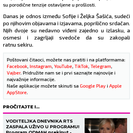
su porodične tenzije ostavljene u prošlosti.
Danas je odnos između Sofije i Željka Šašića, sudeći
po njihovim objavama i izjavama, poprilično srdačan.
Njih dvoje su nedavno viđeni zajedno u izlasku, a
osmesi i zagrljaji svedoče da su zakopali
ratnu sekiru.
Poštovani čitaoci, možete nas pratiti i na platformama:
Facebook
,
Instagram
,
YouTube
,
TikTok
,
Telegram
,
Vajber
. Pridružite nam se i prvi saznajte najnovije i
najvažnije informacije.
Naše aplikacije možete skinuti sa
Google Play
i
Apple
AppStore
.
PROČITAJTE I...
VODITELJKA DNEVNIKA RTS
ZASPALA UŽIVO U PROGRAMU!
Program ODMAH prekinut -