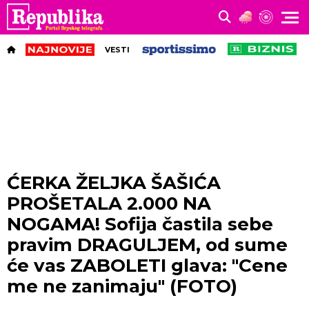
VESTI
ĆERKA ŽELJKA ŠAŠIĆA
PROŠETALA 2.000 NA
NOGAMA! Sofija častila sebe
pravim DRAGULJEM, od sume
će vas ZABOLETI glava: "Cene
me ne zanimaju" (FOTO)