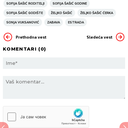
SOFIJA ŠAŠIĆ RODITELJI
SOFIJA ŠAŠIĆ GODINE
SOFIJA ŠAŠIĆ GODIŠTE
ŽELJKO ŠAŠIĆ
ŽELJKO ŠAŠIĆ ĆERKA
SONJA VUKSANOVIĆ
ZABAVA
ESTRADA
Prethodna vest
Sledeća vest
KOMENTARI (
0
)