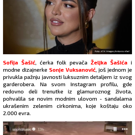
Foto: ATA Images/Antonio Ahel
Sofija Šašić
, ćerka folk pevača
Željka Šašića
i
modne dizajnerke
Sonje Vuksanović
, još jednom je
privukla pažnju javnosti luksuznim detaljem iz svog
garderobera. Na svom Instagram profilu, gde
redovno deli trenutke iz glamuroznog života,
pohvalila se novim modnim ulovom - sandalama
ukrašenim zelenim cirkonima, koje koštaju oko
2.000 evra.