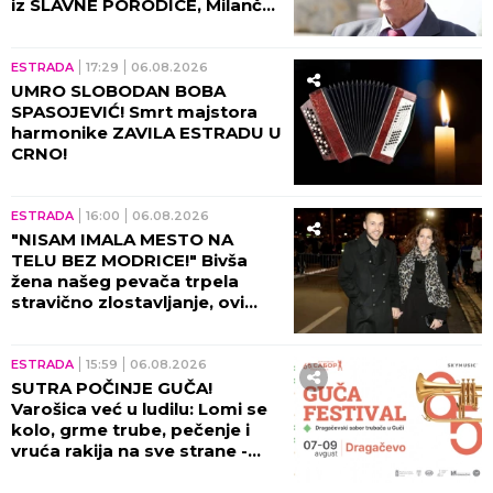
iz SLAVNE PORODICE, Milanče
Radosavljević OVAKO O
NJEMU GOVORIO!
ESTRADA
17:29
06.08.2026
UMRO SLOBODAN BOBA
SPASOJEVIĆ! Smrt majstora
harmonike ZAVILA ESTRADU U
CRNO!
ESTRADA
16:00
06.08.2026
"NISAM IMALA MESTO NA
TELU BEZ MODRICE!" Bivša
žena našeg pevača trpela
stravično zlostavljanje, ovi
detalji ježe do kostiju!
ESTRADA
15:59
06.08.2026
SUTRA POČINJE GUČA!
Varošica već u ludilu: Lomi se
kolo, grme trube, pečenje i
vruća rakija na sve strane -
sve je spremno za 65. Sabor!