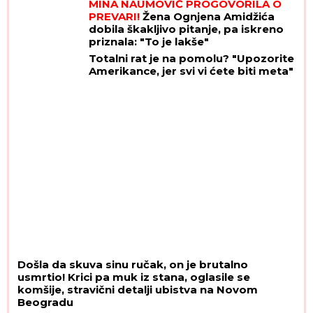
MINA NAUMOVIĆ PROGOVORILA O
PREVARI!
Žena Ognjena Amidžića
dobila škakljivo pitanje, pa iskreno
priznala: "To je lakše"
Totalni rat je na pomolu? "Upozorite
Amerikance, jer svi vi ćete biti meta"
Došla da skuva sinu ručak, on je brutalno
usmrtio! Krici pa muk iz stana, oglasile se
komšije, stravični detalji ubistva na Novom
Beogradu