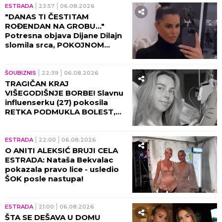
ESTRADA
23:57
06.08.2026
"DANAS TI ČESTITAM
ROĐENDAN NA GROBU..."
Potresna objava Dijane Dilajn
slomila srca, POKOJNOM
BRATU UPUTILA
NAJEMOTIVNIJE REČI!
ŠOUBIZNIS
22:39
06.08.2026
TRAGIČAN KRAJ
VIŠEGODIŠNJE BORBE! Slavnu
influenserku (27) pokosila
RETKA PODMUKLA BOLEST,
oproštajna poruka REŽE KAO
ŽILET!
ESTRADA
22:00
06.08.2026
O ANITI ALEKSIĆ BRUJI CELA
ESTRADA: Nataša Bekvalac
pokazala pravo lice - usledio
ŠOK posle nastupa!
ESTRADA
21:00
06.08.2026
ŠTA SE DEŠAVA U DOMU