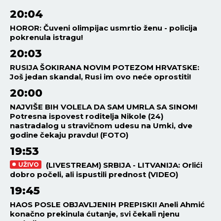
20:04
HOROR: Čuveni olimpijac usmrtio ženu - policija
pokrenula istragu!
20:03
RUSIJA ŠOKIRANA NOVIM POTEZOM HRVATSKE:
Još jedan skandal, Rusi im ovo neće oprostiti!
20:00
NAJVIŠE BIH VOLELA DA SAM UMRLA SA SINOM!
Potresna ispovest roditelja Nikole (24)
nastradalog u stravičnom udesu na Umki, dve
godine čekaju pravdu! (FOTO)
19:53
(LIVESTREAM) SRBIJA - LITVANIJA: Orlići
UŽIVO
dobro počeli, ali ispustili prednost (VIDEO)
19:45
HAOS POSLE OBJAVLJENIH PREPISKI! Aneli Ahmić
konačno prekinula ćutanje, svi čekali njenu