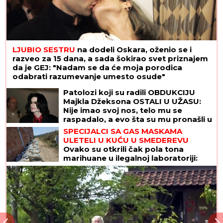
LJUBIO SESTRU
na dodeli Oskara, oženio se i
razveo za 15 dana, a sada šokirao svet priznajem
da je GEJ: "Nadam se da će moja porodica
odabrati razumevanje umesto osude"
Patolozi koji su radili OBDUKCIJU
Majkla Džeksona OSTALI U UŽASU:
Nije imao svoj nos, telo mu se
raspadalo, a evo šta su mu pronašli u
želucu
SPECIJALCI SA GAS MASKAMA
ULETELI U KUĆU U SMEDEREVU
Ovako su otkrili čak pola tona
marihuane u ilegalnoj laboratoriji:
Uhapšeno 6 osoba (FOTO, VIDEO)