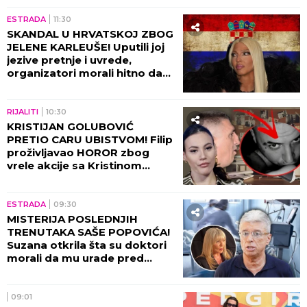
ESTRADA
11:30
SKANDAL U HRVATSKOJ ZBOG
JELENE KARLEUŠE! Uputili joj
jezive pretnje i uvrede,
organizatori morali hitno da
reaguju i prekinu haos!
RIJALITI
10:30
KRISTIJAN GOLUBOVIĆ
PRETIO CARU UBISTVOM! Filip
proživljavao HOROR zbog
vrele akcije sa Kristinom
Spalević, objavljeni detalji lede
krv u žilama!
ESTRADA
09:30
MISTERIJA POSLEDNJIH
TRENUTAKA SAŠE POPOVIĆA!
Suzana otkrila šta su doktori
morali da mu urade pred
smrt: To je bilo najstrašnije...
09:01