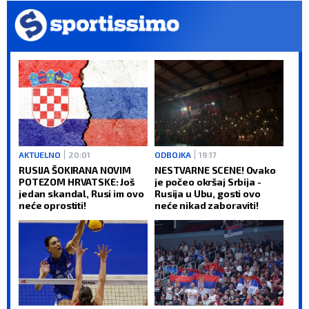
AKTUELNO
20:01
ODBOJKA
19:17
RUSIJA ŠOKIRANA NOVIM
NESTVARNE SCENE! Ovako
POTEZOM HRVATSKE: Još
je počeo okršaj Srbija -
jedan skandal, Rusi im ovo
Rusija u Ubu, gosti ovo
neće oprostiti!
neće nikad zaboraviti!