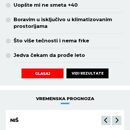
Uopšte mi ne smeta +40
Boravim u isključivo u klimatizovanim
prostorijama
Što više tečnosti i nema frke
Jedva čekam da prođe leto
VIDI REZULTATE
GLASAJ
VREMENSKA PROGNOZA
NIŠ