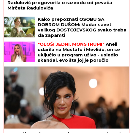
Radulović progovorila o razvodu od pevača
Mirčeta Radulovića
Kako prepoznati OSOBU SA
DOBROM DUŠOM: Mudar savet
velikog DOSTOJEVSKOG svako treba
da zapamti
"OLOŠI JEDNI, MONSTRUMI"
Aneli
udarila na Mustafu i Mevlidu, on se
uključio u program uživo - usledio
skandal, evo šta joj je poručio
Asminov otac