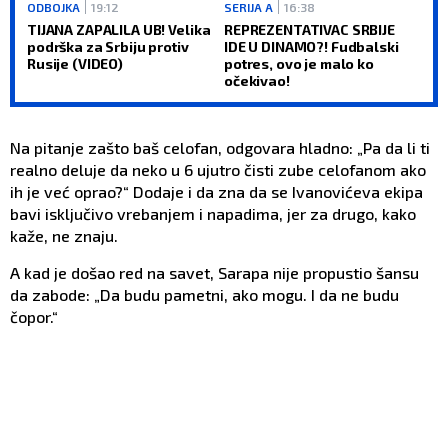
ODBOJKA
19:12
SERIJA A
16:38
TIJANA ZAPALILA UB! Velika
REPREZENTATIVAC SRBIJE
podrška za Srbiju protiv
IDE U DINAMO?! Fudbalski
Rusije (VIDEO)
potres, ovo je malo ko
očekivao!
Na pitanje zašto baš celofan, odgovara hladno: „Pa da li ti
realno deluje da neko u 6 ujutro čisti zube celofanom ako
ih je već oprao?“ Dodaje i da zna da se Ivanovićeva ekipa
bavi isključivo vrebanjem i napadima, jer za drugo, kako
kaže, ne znaju.
A kad je došao red na savet, Sarapa nije propustio šansu
da zabode: „Da budu pametni, ako mogu. I da ne budu
čopor.“