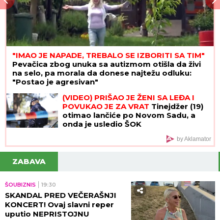
"IMAO JE NAPADE, TREBALO SE IZBORITI SA TIM"
Pevačica zbog unuka sa autizmom otišla da živi
na selo, pa morala da donese najtežu odluku:
"Postao je agresivan"
(VIDEO) PRIŠAO JE ŽENI SA LEĐA I
POVUKAO JE ZA VRAT
Tinejdžer (19)
otimao lančiće po Novom Sadu, a
onda je usledio ŠOK
by Aklamator
ZABAVA
ŠOUBIZNIS
19:30
SKANDAL PRED VEČERAŠNJI
KONCERT! Ovaj slavni reper
uputio NEPRISTOJNU