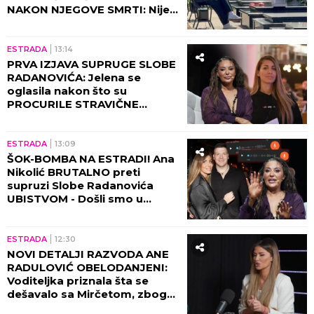
NAKON NJEGOVE SMRTI: Nije
mogla da veruje da će je ovo
zadesiti!
ESTRADA
13:14
PRVA IZJAVA SUPRUGE SLOBE
RADANOVIĆA: Jelena se
oglasila nakon što su
PROCURILE STRAVIČNE
PRETNJE Ane Nikolić, otkrila
šta se zaista desilo!
ESTRADA
13:09
ŠOK-BOMBA NA ESTRADI! Ana
Nikolić BRUTALNO preti
supruzi Slobe Radanovića
UBISTVOM - Došli smo u
posed STRAVIČNIH SNIMAKA!
(VIDEO)
ESTRADA
12:30
NOVI DETALJI RAZVODA ANE
RADULOVIĆ OBELODANJENI:
Voditeljka priznala šta se
dešavalo sa Mirčetom, zbog
OVOGA je sve puklo!