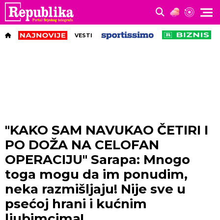
VESTI
"KAKO SAM NAVUKAO ČETIRI I
PO DOŽA NA CELOFAN
OPERACIJU" Sarapa: Mnogo
toga mogu da im ponudim,
neka razmišljaju! Nije sve u
psećoj hrani i kućnim
ljubimcima!