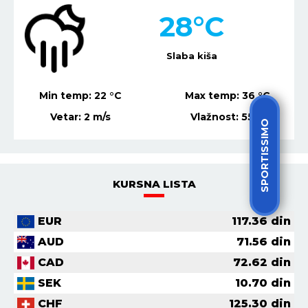
28
°C
Slaba kiša
Min temp:
22
°C
Max temp:
36
°C
Vetar:
2
m/s
Vlažnost:
55
%
SPORTISSIMO
KURSNA LISTA
EUR
117.36
din
AUD
71.56
din
CAD
72.62
din
SEK
10.70
din
CHF
125.30
din