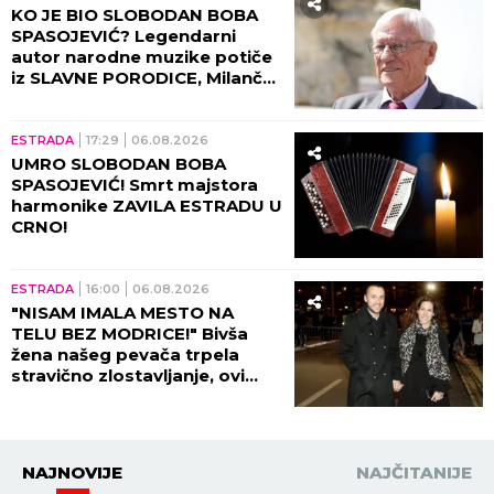
KO JE BIO SLOBODAN BOBA
SPASOJEVIĆ? Legendarni
autor narodne muzike potiče
iz SLAVNE PORODICE, Milanče
Radosavljević OVAKO O
NJEMU GOVORIO!
ESTRADA
17:29
06.08.2026
UMRO SLOBODAN BOBA
SPASOJEVIĆ! Smrt majstora
harmonike ZAVILA ESTRADU U
CRNO!
ESTRADA
16:00
06.08.2026
"NISAM IMALA MESTO NA
TELU BEZ MODRICE!" Bivša
žena našeg pevača trpela
stravično zlostavljanje, ovi
detalji ježe do kostiju!
NAJNOVIJE
NAJČITANIJE