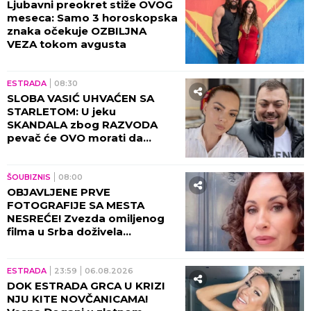
Ljubavni preokret stiže OVOG
meseca: Samo 3 horoskopska
znaka očekuje OZBILJNA
VEZA tokom avgusta
ESTRADA
08:30
SLOBA VASIĆ UHVAĆEN SA
STARLETOM: U jeku
SKANDALA zbog RAZVODA
pevač će OVO morati da
objasni! (FOTO)
ŠOUBIZNIS
08:00
OBJAVLJENE PRVE
FOTOGRAFIJE SA MESTA
NESREĆE! Zvezda omiljenog
filma u Srba doživela
saobraćajku, DETALJI JEŽE DO
KOSTIJU! (VIDEO)
ESTRADA
23:59
06.08.2026
DOK ESTRADA GRCA U KRIZI
NJU KITE NOVČANICAMA!