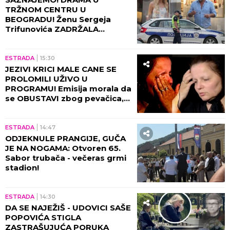
TRŽNOM CENTRU U
BEOGRADU! Ženu Sergeja
Trifunovića ZADRŽALA
POLICIJA, glumac počeo da
DIVLJA ko oparen, evo zbog
čega!
ESTRADA
15:30
JEZIVI KRICI MALE CANE SE
PROLOMILI UŽIVO U
PROGRAMU! Emisija morala da
se OBUSTAVI zbog pevačica,
briznula u plač! (VIDEO)
ESTRADA
14:47
ODJEKNULE PRANGIJE, GUČA
JE NA NOGAMA: Otvoren 65.
Sabor trubača - večeras grmi
stadion!
ESTRADA
14:30
DA SE NAJEŽIŠ - UDOVICI SAŠE
POPOVIĆA STIGLA
ZASTRAŠUJUĆA PORUKA