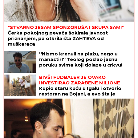
"STVARNO JESAM SPONZORUŠA I SKUPA SAM!"
Ćerka pokojnog pevača šokirala javnost
priznanjem, pa otkrila šta ZAHTEVA od
muškaraca
''Nismo krenuli na plažu, nego u
manastir!'' Teolog poslao jasnu
poruku svima koji dolaze u crkvu!
BIVŠI FUDBALER JE OVAKO
INVESTIRAO ZARAĐENE MILIONE
Kupio staru kuću u Igalu i otvorio
restoran na Bojani, a evo šta je
pripalo bivšoj supruzi posle razvoda