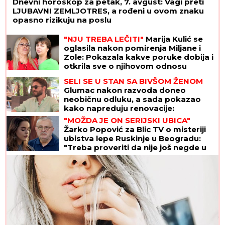
Dnevni horoskop za petak, 7. avgust: Vagi preti
LJUBAVNI ZEMLJOTRES, a rođeni u ovom znaku
opasno rizikuju na poslu
"NJU TREBA LEČITI"
Marija Kulić se
oglasila nakon pomirenja Miljane i
Zole: Pokazala kakve poruke dobija i
otkrila sve o njihovom odnosu
SELI SE U STAN SA BIVŠOM ŽENOM
Glumac nakon razvoda doneo
neobičnu odluku, a sada pokazao
kako napreduju renovacije:
"Nadgledanje"
"MOŽDA JE ON SERIJSKI UBICA"
Žarko Popović za Blic TV o misteriji
ubistva lepe Ruskinje u Beogradu:
"Treba proveriti da nije još negde u
Srbiji napravio neko ZLO"