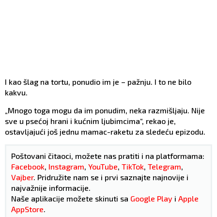
I kao šlag na tortu, ponudio im je – pažnju. I to ne bilo
kakvu.
„Mnogo toga mogu da im ponudim, neka razmišljaju. Nije
sve u psećoj hrani i kućnim ljubimcima“, rekao je,
ostavljajući još jednu mamac-raketu za sledeću epizodu.
Poštovani čitaoci, možete nas pratiti i na platformama:
Facebook
,
Instagram
,
YouTube
,
TikTok
,
Telegram
,
Vajber
. Pridružite nam se i prvi saznajte najnovije i
najvažnije informacije.
Naše aplikacije možete skinuti sa
Google Play
i
Apple
AppStore
.