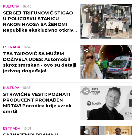
KULTURA
16:45
SERGEJ TRIFUNOVIĆ STIGAO
U POLICIJSKU STANICU
NAKON HAOSA SA ŽENOM!
Republika ekskluzivno otkriva
DETALJE SKANDALA - evo šta
se desilo! (VIDEO)
ESTRADA
16:45
TEA TAIROVIĆ SA MUŽEM
DOŽIVELA UDES: Automobil
skroz smrskan - ovo su detalji
jezivog događaja!
KULTURA
16:15
STRAVIČNE VESTI: POZNATI
PRODUCENT PRONAĐEN
MRTAV! Porodica krije uzrok
smrti!
ESTRADA
15:31
SAZNAJEMO! DRAMA U