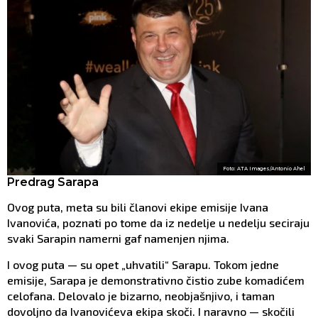
Foto: ATA Images/Antonio Ahel
Predrag Sarapa
Ovog puta, meta su bili članovi ekipe emisije Ivana
Ivanovića, poznati po tome da iz nedelje u nedelju seciraju
svaki Sarapin namerni gaf namenjen njima.
I ovog puta — su opet „uhvatili“ Sarapu. Tokom jedne
emisije, Sarapa je demonstrativno čistio zube komadićem
celofana. Delovalo je bizarno, neobjašnjivo, i taman
dovoljno da Ivanovićeva ekipa skoči. I naravno — skočili