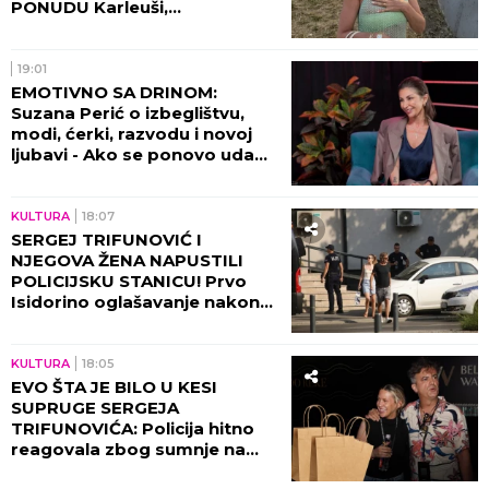
PONUDU Karleuši,
organizatori ODBILI ZAHTEV
ZA OTKAZIVANJE!
19:01
EMOTIVNO SA DRINOM:
Suzana Perić o izbeglištvu,
modi, ćerki, razvodu i novoj
ljubavi - Ako se ponovo udam,
promeniću prezime (VIDEO)
KULTURA
18:07
SERGEJ TRIFUNOVIĆ I
NJEGOVA ŽENA NAPUSTILI
POLICIJSKU STANICU! Prvo
Isidorino oglašavanje nakon
SKANDALA U TRŽNOM
CENTRU! (VIDEO)
KULTURA
18:05
EVO ŠTA JE BILO U KESI
SUPRUGE SERGEJA
TRIFUNOVIĆA: Policija hitno
reagovala zbog sumnje na
KRAĐU!