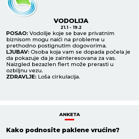
VODOLIJA
21.1 - 19.2
POSAO:
Vodolije koje se bave privatnim
P
biznisom mogu naići na probleme u
os
prethodno postignutim dogovorima.
Pr
LJUBAV:
Osoba koja vam se dopada počela je
L
da pokazuje da je zainteresovana za vas.
po
Naizgled bezazlen flert može prerasti u
pr
ozbiljnu vezu.
Z
ZDRAVLJE:
Loša cirkulacija.
ANKETA
Kako podnosite paklene vrućine?