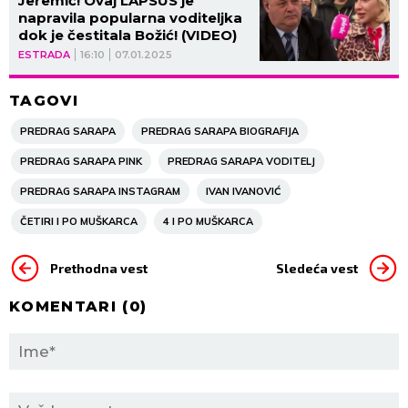
Jeremić! Ovaj LAPSUS je
napravila popularna voditeljka
dok je čestitala Božić! (VIDEO)
ESTRADA
16:10
07.01.2025
TAGOVI
PREDRAG SARAPA
PREDRAG SARAPA BIOGRAFIJA
PREDRAG SARAPA PINK
PREDRAG SARAPA VODITELJ
PREDRAG SARAPA INSTAGRAM
IVAN IVANOVIĆ
ČETIRI I PO MUŠKARCA
4 I PO MUŠKARCA
Prethodna vest
Sledeća vest
KOMENTARI (
0
)