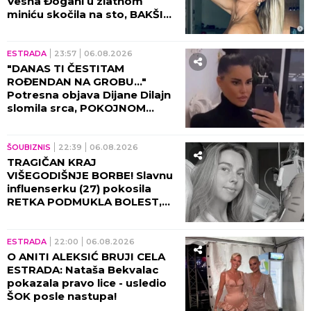
Vesna Đogani u zlatnom
miniću skočila na sto, BAKŠIŠ
PLJUŠTI NA SVE STRANE!
(VIDEO)
ESTRADA
23:57
06.08.2026
"DANAS TI ČESTITAM
ROĐENDAN NA GROBU..."
Potresna objava Dijane Dilajn
slomila srca, POKOJNOM
BRATU UPUTILA
NAJEMOTIVNIJE REČI!
ŠOUBIZNIS
22:39
06.08.2026
TRAGIČAN KRAJ
VIŠEGODIŠNJE BORBE! Slavnu
influenserku (27) pokosila
RETKA PODMUKLA BOLEST,
oproštajna poruka REŽE KAO
ŽILET!
ESTRADA
22:00
06.08.2026
O ANITI ALEKSIĆ BRUJI CELA
ESTRADA: Nataša Bekvalac
pokazala pravo lice - usledio
ŠOK posle nastupa!