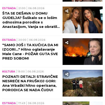
ESTRADA
21:00
06.08.2026
ŠTA SE DEŠAVA U DOMU
GUDELJA? Šuškalo se o lošim
odnosima porodice s
Anastasijom, Vanja se obratila
malom Ilijanu: AKO JE DETE
PAMETNO...
ESTRADA
20:00
06.08.2026
"SAMO JOŠ I TA KUĆICA DA MI
IZGORI..." Hitno oglašavanje
Male Cane - POŽAR GUTA SVE
PRED SOBOM!
KULTURA
19:00
06.08.2026
POZNATI DETALJI STRAVIČNE
NESREĆE NA FRUŠKOJ GORI:
Ana Vrbaški hitno operisana,
PORODICA SE NADA ČUDU!
ESTRADA
17:49
06.08.2026