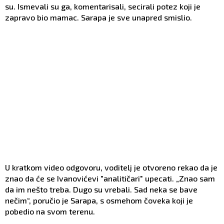
su. Ismevali su ga, komentarisali, secirali potez koji je
zapravo bio mamac. Sarapa je sve unapred smislio.
U kratkom video odgovoru, voditelj je otvoreno rekao da je
znao da će se Ivanovićevi "analitičari" upecati. „Znao sam
da im nešto treba. Dugo su vrebali. Sad neka se bave
nečim“, poručio je Sarapa, s osmehom čoveka koji je
pobedio na svom terenu.