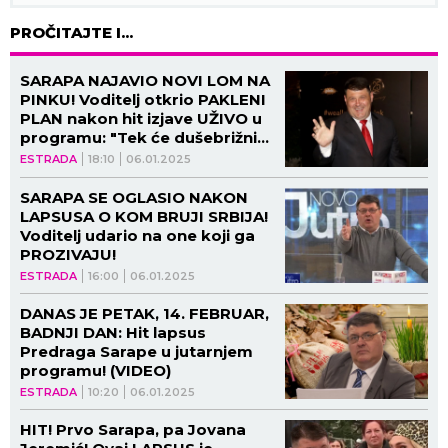
PROČITAJTE I...
SARAPA NAJAVIO NOVI LOM NA
PINKU! Voditelj otkrio PAKLENI
PLAN nakon hit izjave UŽIVO u
programu: "Tek će dušebrižnici
pisati"
ESTRADA
18:10
06.01.2025
SARAPA SE OGLASIO NAKON
LAPSUSA O KOM BRUJI SRBIJA!
Voditelj udario na one koji ga
PROZIVAJU!
ESTRADA
16:00
06.01.2025
DANAS JE PETAK, 14. FEBRUAR,
BADNJI DAN: Hit lapsus
Predraga Sarape u jutarnjem
programu! (VIDEO)
ESTRADA
10:20
06.01.2025
HIT! Prvo Sarapa, pa Jovana