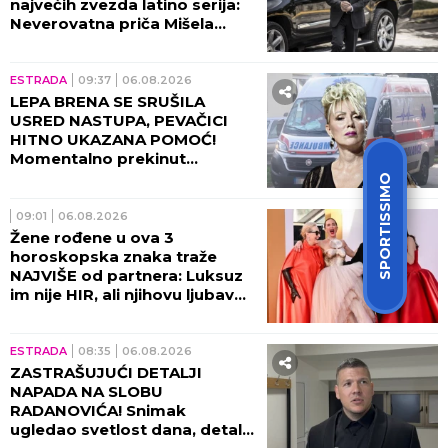
ESTRADA
15:00
06.08.2026
PORODILA SE ZVEZDA
"GRANDA": Cela Srbija bruji o
imenu koje je izabrala!
ESTRADA
14:00
06.08.2026
SPORTISSIMO
MESECIMA JE PRIKOVANA ZA
KREVET, NAŠOJ PEVAČICI
NAPOKON SAOPŠTENA
DIJAGNOZA! Stigle vesti
direktno od lekara!
ESTRADA
13:05
06.08.2026
NOSILA MRTVOG BLIZANCA U
SEBI 21 GODINU! Jeziva
ispovest naše voditeljke ledi
krv u žilama: Mogao je da
eksplodira u meni!
ESTRADA
12:00
06.08.2026