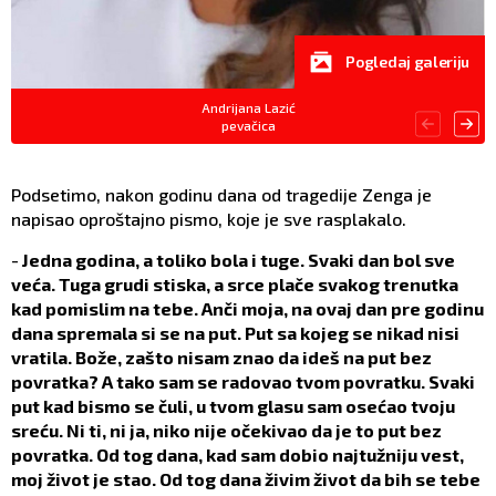
Pogledaj galeriju
Andrijana Lazić
pevačica
Podsetimo, nakon godinu dana od tragedije Zenga je
napisao oproštajno pismo, koje je sve rasplakalo.
-
Jedna godina, a toliko bola i tuge. Svaki dan bol sve
veća. Tuga grudi stiska, a srce plače svakog trenutka
kad pomislim na tebe. Anči moja, na ovaj dan pre godinu
dana spremala si se na put. Put sa kojeg se nikad nisi
vratila. Bože, zašto nisam znao da ideš na put bez
povratka? A tako sam se radovao tvom povratku. Svaki
put kad bismo se čuli, u tvom glasu sam osećao tvoju
sreću. Ni ti, ni ja, niko nije očekivao da je to put bez
povratka. Od tog dana, kad sam dobio najtužniju vest,
moj život je stao. Od tog dana živim život da bih se tebe