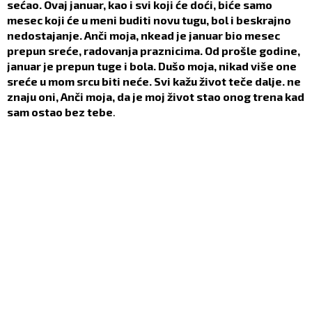
sećao. Ovaj januar, kao i svi koji će doći, biće samo
mesec koji će u meni buditi novu tugu, bol i beskrajno
nedostajanje. Anči moja, nkead je januar bio mesec
prepun sreće, radovanja praznicima. Od prošle godine,
januar je prepun tuge i bola. Dušo moja, nikad više one
sreće u mom srcu biti neće. Svi kažu život teče dalje. ne
znaju oni, Anči moja, da je moj život stao onog trena kad
sam ostao bez tebe
.