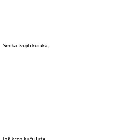
Senka tvojih koraka,
još kroz kuću luta,