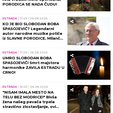
(VIDEO)
ESTRADA
23:57
06.08.2026
"DANAS TI ČESTITAM
ROĐENDAN NA GROBU..."
Potresna objava Dijane Dilajn
slomila srca, POKOJNOM
BRATU UPUTILA
NAJEMOTIVNIJE REČI!
ŠOUBIZNIS
22:39
06.08.2026
TRAGIČAN KRAJ
VIŠEGODIŠNJE BORBE! Slavnu
influenserku (27) pokosila
RETKA PODMUKLA BOLEST,
oproštajna poruka REŽE KAO
ŽILET!
ESTRADA
22:00
06.08.2026
O ANITI ALEKSIĆ BRUJI CELA
ESTRADA: Nataša Bekvalac
pokazala pravo lice - usledio
ŠOK posle nastupa!
ESTRADA
21:00
06.08.2026