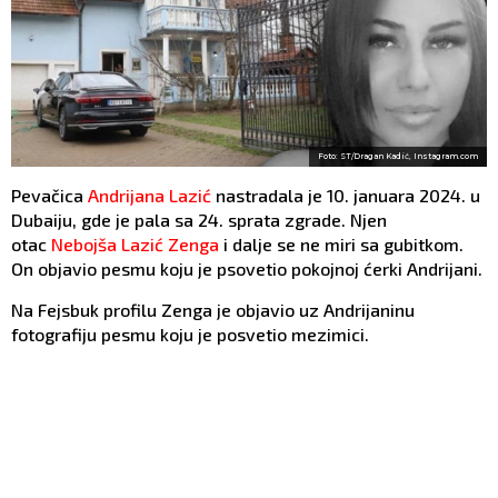
Foto: ST/Dragan Kadić, Instagram.com
Pevačica
Andrijana Lazić
nastradala je 10. januara 2024. u
Dubaiju, gde je pala sa 24. sprata zgrade. Njen
otac
Nebojša Lazić Zenga
i dalje se ne miri sa gubitkom.
On objavio pesmu koju je psovetio pokojnoj ćerki Andrijani.
Na Fejsbuk profilu Zenga je objavio uz Andrijaninu
fotografiju pesmu koju je posvetio mezimici.