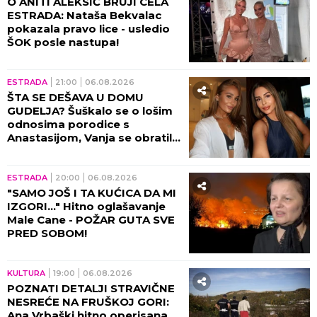
VEZA tokom avgusta
ESTRADA
08:30
SLOBA VASIĆ UHVAĆEN SA
STARLETOM: U jeku
SKANDALA zbog RAZVODA
pevač će OVO morati da
objasni! (FOTO)
ŠOUBIZNIS
08:00
OBJAVLJENE PRVE
FOTOGRAFIJE SA MESTA
NESREĆE! Zvezda omiljenog
filma u Srba doživela
saobraćajku, DETALJI JEŽE DO
KOSTIJU! (VIDEO)
ESTRADA
23:59
06.08.2026
DOK ESTRADA GRCA U KRIZI
NJU KITE NOVČANICAMA!
Vesna Đogani u zlatnom
miniću skočila na sto, BAKŠIŠ
PLJUŠTI NA SVE STRANE!