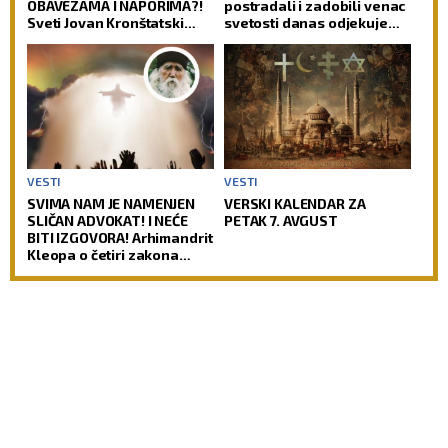
OBAVEZAMA I NAPORIMA?!
postradali i zadobili venac
Sveti Jovan Kronštatski
svetosti danas odjekuje
kaže da je potrebo uraditi
molitva za večni pomen
samo jedno kad se ujutru
ustane!
VESTI
VESTI
SVIMA NAM JE NAMENJEN
VERSKI KALENDAR ZA
SLIČAN ADVOKAT! I NEĆE
PETAK 7. AVGUST
BITI IZGOVORA! Arhimandrit
Kleopa o četiri zakona
prema kojima će Hristos
suditi svetu!