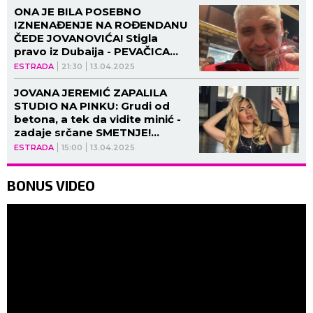
ONA JE BILA POSEBNO
IZNENAĐENJE NA ROĐENDANU
ČEDE JOVANOVIĆA! Stigla
pravo iz Dubaija - PEVAČICA
NAPRAVILA SPEKTAKL! (VIDEO)
ESTRADA
21:30
13.04.2025
JOVANA JEREMIĆ ZAPALILA
STUDIO NA PINKU: Grudi od
betona, a tek da vidite minić -
zadaje srčane SMETNJE!
(VIDEO)
ESTRADA
15:00
13.04.2025
BONUS VIDEO