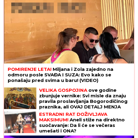
Ana Nikolić jezivo preti ženi Slobe Radanovića!
Isplivao snimak: "Odseći ću ti jezik, rasturiću ti i
ovaj brak" (VIDEO)
Hrvat ubedio Srbina da obuče
crveno-beli dres: "Dođi,
zagorčaćemo život svima"
"STVARNO JESAM SPONZORUŠA I
SKUPA SAM!"
Ćerka pokojnog
pevača šokirala javnost priznanjem,
pa otkrila šta ZAHTEVA od
muškaraca