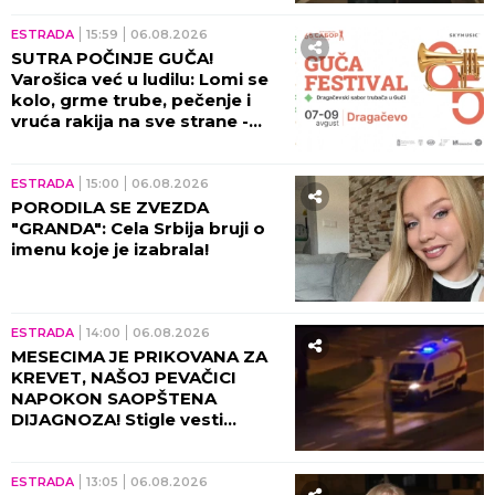
ŠTA SE DEŠAVA U DOMU
GUDELJA? Šuškalo se o lošim
odnosima porodice s
Anastasijom, Vanja se obratila
malom Ilijanu: AKO JE DETE
PAMETNO...
ESTRADA
20:00
06.08.2026
"SAMO JOŠ I TA KUĆICA DA MI
IZGORI..." Hitno oglašavanje
Male Cane - POŽAR GUTA SVE
PRED SOBOM!
KULTURA
19:00
06.08.2026
POZNATI DETALJI STRAVIČNE
NESREĆE NA FRUŠKOJ GORI:
Ana Vrbaški hitno operisana,
PORODICA SE NADA ČUDU!
ESTRADA
17:49
06.08.2026
KO JE BIO SLOBODAN BOBA
SPASOJEVIĆ? Legendarni
autor narodne muzike potiče