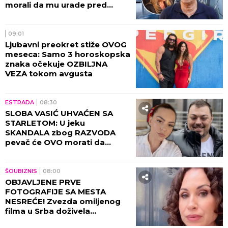
ESTRADA
13:14
PRVA IZJAVA SUPRUGE SLOBE
RADANOVIĆA: Jelena se
oglasila nakon što su
PROCURILE STRAVIČNE
PRETNJE Ane Nikolić, otkrila
šta se zaista desilo!
ESTRADA
13:09
ŠOK-BOMBA NA ESTRADI! Ana
Nikolić BRUTALNO preti
supruzi Slobe Radanovića
UBISTVOM - Došli smo u
posed STRAVIČNIH SNIMAKA!
(VIDEO)
ESTRADA
12:30
NOVI DETALJI RAZVODA ANE
RADULOVIĆ OBELODANJENI:
Voditeljka priznala šta se
dešavalo sa Mirčetom, zbog
OVOGA je sve puklo!
ESTRADA
11:30
SKANDAL U HRVATSKOJ ZBOG