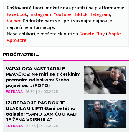
Poštovani čitaoci, možete nas pratiti i na platformama:
Facebook
,
Instagram
,
YouTube
,
TikTok
,
Telegram
,
Vajber
. Pridružite nam se i prvi saznajte najnovije i
najvažnije informacije.
Naše aplikacije možete skinuti sa
Google Play
i
Apple
AppStore
.
PROČITAJTE I...
VAPAJ OCA NASTRADALE
PEVAČICE: Ne miri se s ćerkinim
preranim odlaskom: Srećo,
pojavi se.... (FOTO)
ESTRADA
16:30
24.03.2025
IZUJEDAO JE PAS DOK JE
ULAZILA U LIFT! Đani se hitno
oglasio: "SAMO SAM ČUO KAD
JE ŽENA VRISNULA"
ESTRADA
22:34
13.04.2025