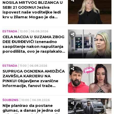
iz SLAVNE PORODICE, Milanče
Radosavljević OVAKO O
NJEMU GOVORIO!
ESTRADA
17:29
06.08.2026
UMRO SLOBODAN BOBA
SPASOJEVIĆ! Smrt majstora
harmonike ZAVILA ESTRADU U
CRNO!
ESTRADA
16:00
06.08.2026
"NISAM IMALA MESTO NA
TELU BEZ MODRICE!" Bivša
žena našeg pevača trpela
stravično zlostavljanje, ovi
detalji ježe do kostiju!
ESTRADA
15:59
06.08.2026
SUTRA POČINJE GUČA!
Varošica već u ludilu: Lomi se
kolo, grme trube, pečenje i
vruća rakija na sve strane -
sve je spremno za 65. Sabor!