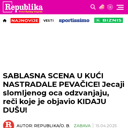
VESTI
SABLASNA SCENA U KUĆI
NASTRADALE PEVAČICE! Jecaji
slomljenog oca odzvanjaju,
reči koje je objavio KIDAJU
DUŠU!
AUTOR:
REPUBLIKA/O. B.
ZABAVA
15.04.2025