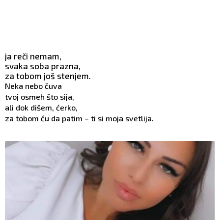
ja reči nemam,
svaka soba prazna,
za tobom još stenjem.
Neka nebo čuva
tvoj osmeh što sija,
ali dok dišem, ćerko,
za tobom ću da patim – ti si moja svetlija.