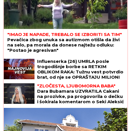
"IMAO JE NAPADE, TREBALO SE IZBORITI SA TIM"
Pevačica zbog unuka sa autizmom otišla da živi
na selo, pa morala da donese najtežu odluku:
"Postao je agresivan"
"OLOŠI JEDNI, MONSTRUMI"
Aneli
udarila na Mustafu i Mevlidu, on se
uključio u program uživo - usledio
skandal, evo šta joj je poručio
Asminov otac
Influenserka (26) UMRLA posle
trogodišnje borbe sa RETKIM
OBLIKOM RAKA: Tužnu vest potvrdio
brat, od nje se OPRAŠTAJU MILIONI
PRATILACA