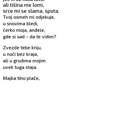
ali tišina me lomi,
srce mi se slama, sputa.
Tvoj osmeh mi odjekuje,
u snovima bledi,
ćerko moja, anđele,
gde si sad – da te vidim?
Zvezde tebe kriju,
u noći bez kraja,
ali u grudima mojim
uvek tuga staja.
Majka tiho plače,