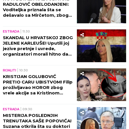
PEVAČICA TRPELA NASILJE OD BIVŠEG PARTNERA
Sada objasnila kako prepoznati MANIPULATORA:
"Intuicija me je od početka upozoravala"
"RAZOČARALA SAM SE, MNOGI SU
NESTALI NAKON SAŠINE SMRTI"
Suzana Jovanović otkrila da su je
zaboravili ljudi sa estrade: "Plaše se"
by Aklamator
ZABAVA
ESTRADA
14:30
DA SE NAJEŽIŠ - UDOVICI SAŠE
POPOVIĆA STIGLA
ZASTRAŠUJUĆA PORUKA
NAKON NJEGOVE SMRTI: Nije
mogla da veruje da će je ovo
zadesiti!