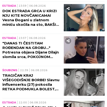
JELENE KARLEUŠE! Uputili joj
jezive pretnje i uvrede,
organizatori morali hitno da
reaguju i prekinu haos!
RIJALITI
10:30
KRISTIJAN GOLUBOVIĆ
PRETIO CARU UBISTVOM! Filip
proživljavao HOROR zbog
vrele akcije sa Kristinom
Spalević, objavljeni detalji lede
krv u žilama!
ESTRADA
09:30
MISTERIJA POSLEDNJIH
TRENUTAKA SAŠE POPOVIĆA!
Suzana otkrila šta su doktori
morali da mu urade pred
smrt: To je bilo najstrašnije...
09:01
Ljubavni preokret stiže OVOG
meseca: Samo 3 horoskopska
znaka očekuje OZBILJNA