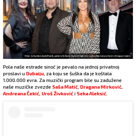
Foto: Schutterstock/frank_peters/Nikola Mutic/Vladimir Lukić/Nemanja Pančić/Dragan Kadić
Pola naše estrade sinoć je pevalo na jednoj privatnoj
proslavi u
Dubaiju
, za koju se šuška da je koštala
1.000.000 evra. Za muzički program bile su zadužene
naše muzičke zvezde
Saša Matić
,
Dragana Mirković
,
Andreana Čekić
,
Uroš Živković
i
Seka Aleksić
.