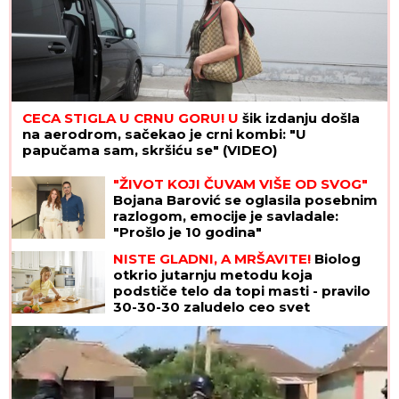
CECA STIGLA U CRNU GORU! U
šik izdanju došla
na aerodrom, sačekao je crni kombi: "U
papučama sam, skršiću se" (VIDEO)
"ŽIVOT KOJI ČUVAM VIŠE OD SVOG"
Bojana Barović se oglasila posebnim
razlogom, emocije je savladale:
"Prošlo je 10 godina"
NISTE GLADNI, A MRŠAVITE!
Biolog
otkrio jutarnju metodu koja
podstiče telo da topi masti - pravilo
30-30-30 zaludelo ceo svet