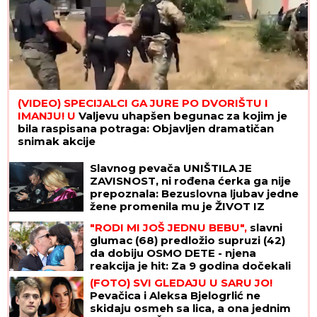
(VIDEO) SPECIJALCI GA JURE PO DVORIŠTU I
IMANJU! U
Valjevu uhapšen begunac za kojim je
bila raspisana potraga: Objavljen dramatičan
snimak akcije
Slavnog pevača UNIŠTILA JE
ZAVISNOST, ni rođena ćerka ga nije
prepoznala: Bezuslovna ljubav jedne
žene promenila mu je ŽIVOT IZ
KORENA
"RODI MI JOŠ JEDNU BEBU",
slavni
glumac (68) predložio supruzi (42)
da dobiju OSMO DETE - njena
reakcija je hit: Za 9 godina dočekali
su 4 SINA I 3 ĆERKE, ali on ne želi da
(FOTO) SVI GLEDAJU U SARU JO!
se zaustavi
Pevačica i Aleksa Bjelogrlić ne
skidaju osmeh sa lica, a ona jednim