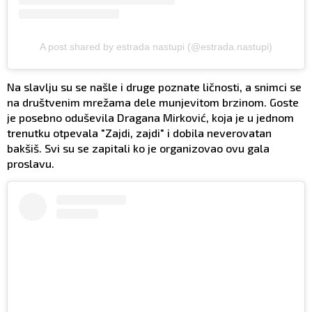
A post shared by estrada nastupi (@estrada.nastupi)
Na slavlju su se našle i druge poznate ličnosti, a snimci se
na društvenim mrežama dele munjevitom brzinom. Goste
je posebno oduševila Dragana Mirković, koja je u jednom
trenutku otpevala "Zajdi, zajdi" i dobila neverovatan
bakšiš. Svi su se zapitali ko je organizovao ovu gala
proslavu.