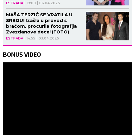
do velikog PREOKRETA!
ESTRADA
19:00
06.04.2025
MAŠA TERZIĆ SE VRATILA U
SRBIJU! Izašla u provod s
braćom, procurila fotografija
Zvezdanove dece! (FOTO)
ESTRADA
14:55
03.04.2025
BONUS VIDEO