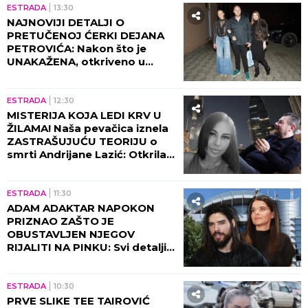
ESTRADA
13:30
NAJNOVIJI DETALJI O
PRETUČENOJ ĆERKI DEJANA
PETROVIĆA: Nakon što je
UNAKAŽENA, otkriveno u
kakvom je sada stanju!
ESTRADA
12:30
MISTERIJA KOJA LEDI KRV U
ŽILAMA! Naša pevačica iznela
ZASTRAŠUJUĆU TEORIJU o
smrti Andrijane Lazić: Otkrila
jeziv detalj iz Dubaija koji
menja SVE!
ESTRADA
11:30
ADAM ADAKTAR NAPOKON
PRIZNAO ZAŠTO JE
OBUSTAVLJEN NJEGOV
RIJALITI NA PINKU: Svi detalji
razgovora sa Milicom Mitrović,
OVO javnost nije znala!
ESTRADA
10:30
PRVE SLIKE TEE TAIROVIĆ