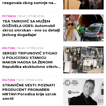
reagovala zbog sumnje na
KRAĐU!
ESTRADA
16:45
07.08.2026
TEA TAIROVIĆ SA MUŽEM
DOŽIVELA UDES: Automobil
skroz smrskan - ovo su detalji
jezivog događaja!
KULTURA
16:45
07.08.2026
SERGEJ TRIFUNOVIĆ STIGAO
U POLICIJSKU STANICU
NAKON HAOSA SA ŽENOM!
Republika ekskluzivno otkriva
DETALJE SKANDALA - evo šta
se desilo! (VIDEO)
KULTURA
16:15
07.08.2026
STRAVIČNE VESTI: POZNATI
PRODUCENT PRONAĐEN
MRTAV! Porodica krije uzrok
smrti!