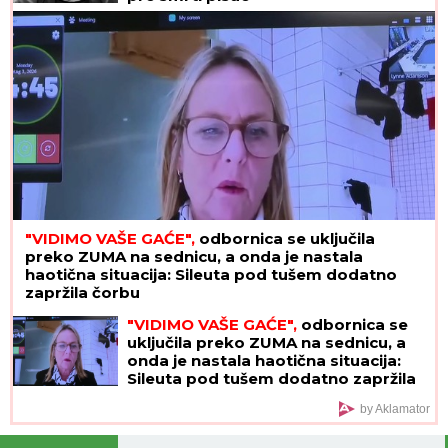
"VIDIMO VAŠE GAĆE",
odbornica se uključila
preko ZUMA na sednicu, a onda je nastala
haotična situacija: Sileuta pod tušem dodatno
zapržila čorbu
"VIDIMO VAŠE GAĆE",
odbornica se
uključila preko ZUMA na sednicu, a
onda je nastala haotična situacija:
Sileuta pod tušem dodatno zapržila
čorbu
by Aklamator