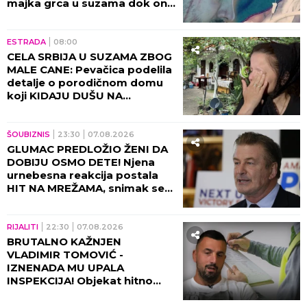
majka grca u suzama dok on
SPREMA SEBI GROB!
ESTRADA
08:00
CELA SRBIJA U SUZAMA ZBOG
MALE CANE: Pevačica podelila
detalje o porodičnom domu
koji KIDAJU DUŠU NA
KOMADE!
ŠOUBIZNIS
23:30
07.08.2026
GLUMAC PREDLOŽIO ŽENI DA
DOBIJU OSMO DETE! Njena
urnebesna reakcija postala
HIT NA MREŽAMA, snimak se
deli neverovatnom brzinom!
(VIDEO)
RIJALITI
22:30
07.08.2026
BRUTALNO KAŽNJEN
VLADIMIR TOMOVIĆ -
IZNENADA MU UPALA
INSPEKCIJA! Objekat hitno
zatvoren, on se odmah
oglasio!