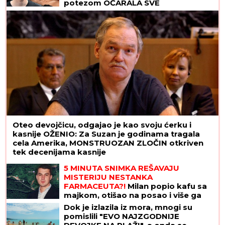
potezom OČARALA SVE
Oteo devojčicu, odgajao je kao svoju ćerku i
kasnije OŽENIO: Za Suzan je godinama tragala
cela Amerika, MONSTRUOZAN ZLOČIN otkriven
tek decenijama kasnije
5 MINUTA SNIMKA REŠAVAJU
MISTERIJU NESTANKA
FARMACEUTA?!
Milan popio kafu sa
majkom, otišao na posao i više ga
NIKO NIJE VIDEO: Supruzi je poslao
Dok je izlazila iz mora, mnogi su
OVU poruku (FOTO)
pomislili "EVO NAJZGODNIJE