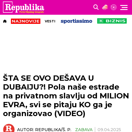
VESTI
ŠTA SE OVO DEŠAVA U
DUBAIJU?! Pola naše estrade
na privatnom slavlju od MILION
EVRA, svi se pitaju KO ga je
organizovao (VIDEO)
AUTOR:
REPUBLIKA/Š. P.
ZABAVA
09.04.2025