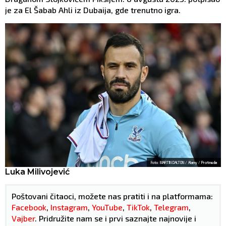
je za El Šabab Ahli iz Dubaija, gde trenutno igra.
Foto: MARTIN DALTON / Alamy / Profimedia
Luka Milivojević
Poštovani čitaoci, možete nas pratiti i na platformama:
Facebook
,
Instagram
,
YouTube
,
TikTok
,
Telegram
,
Vajber
. Pridružite nam se i prvi saznajte najnovije i