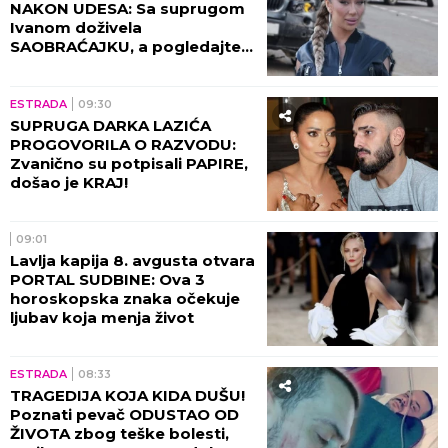
NAKON UDESA: Sa suprugom
Ivanom doživela
SAOBRAĆAJKU, a pogledajte
kako izgleda! (FOTO)
ESTRADA
09:30
SUPRUGA DARKA LAZIĆA
PROGOVORILA O RAZVODU:
Zvanično su potpisali PAPIRE,
došao je KRAJ!
09:01
Lavlja kapija 8. avgusta otvara
PORTAL SUDBINE: Ova 3
horoskopska znaka očekuje
ljubav koja menja život
ESTRADA
08:33
TRAGEDIJA KOJA KIDA DUŠU!
Poznati pevač ODUSTAO OD
ŽIVOTA zbog teške bolesti,