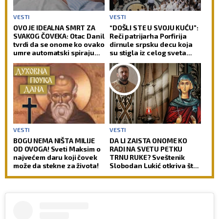
VESTI
VESTI
OVO JE IDEALNA SMRT ZA
“DOŠLI STE U SVOJU KUĆU”:
SVAKOG ČOVEKA: Otac Danil
Reči patrijarha Porfirija
tvrdi da se onome ko ovako
dirnule srpsku decu koja
umre automatski spiraju
su stigla iz celog sveta
svi grehovi, osim dva
(FOTO)
VESTI
VESTI
BOGU NEMA NIŠTA MILIJE
DA LI ZAISTA ONOME KO
OD OVOGA! Sveti Maksim o
RADI NA SVETU PETKU
najvećem daru koji čovek
TRNU RUKE? Sveštenik
može da stekne za života!
Slobodan Lukić otkriva šta
je prava pozadina ovih
verovanja