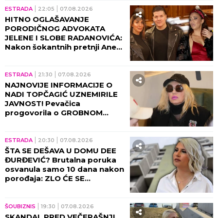
ESTRADA
22:05
07.08.2026
HITNO OGLAŠAVANJE
PORODIČNOG ADVOKATA
JELENE I SLOBE RADANOVIĆA:
Nakon šokantnih pretnji Ane
Nikolić situacija dobija pravni
epilog!
ESTRADA
21:30
07.08.2026
NAJNOVIJE INFORMACIJE O
NADI TOPČAGIĆ UZNEMIRILE
JAVNOST! Pevačica
progovorila o GROBNOM
MESTU: JAKO SE PLAŠIM...
ESTRADA
20:30
07.08.2026
ŠTA SE DEŠAVA U DOMU DEE
ĐURĐEVIĆ? Brutalna poruka
osvanula samo 10 dana nakon
porođaja: ZLO ĆE SE
PRETVARATI...
ŠOUBIZNIS
19:30
07.08.2026
SKANDAL PRED VEČERAŠNJI