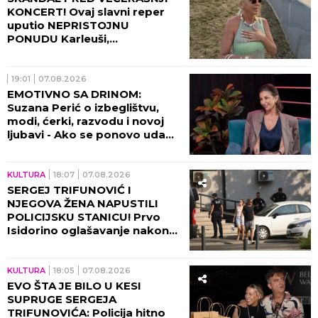
KONCERT! Ovaj slavni reper
uputio NEPRISTOJNU
PONUDU Karleuši,
organizatori ODBILI ZAHTEV
ZA OTKAZIVANJE!
19:01
07.08.2026
EMOTIVNO SA DRINOM:
Suzana Perić o izbeglištvu,
modi, ćerki, razvodu i novoj
ljubavi - Ako se ponovo udam,
promeniću prezime (VIDEO)
KULTURA
18:07
07.08.2026
SERGEJ TRIFUNOVIĆ I
NJEGOVA ŽENA NAPUSTILI
POLICIJSKU STANICU! Prvo
Isidorino oglašavanje nakon
SKANDALA U TRŽNOM
CENTRU! (VIDEO)
KULTURA
18:05
07.08.2026
EVO ŠTA JE BILO U KESI
SUPRUGE SERGEJA
TRIFUNOVIĆA: Policija hitno