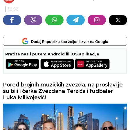
10:50
Dodaj Republiku kao željeni izvor na Googlu
Pratite nas i putem Android ili iOS aplikacija
Pored brojnih muzičkih zvezda, na proslavi je
su bili i ćerka Zvezdana Terzića i fudbaler
Luka Milivojević!