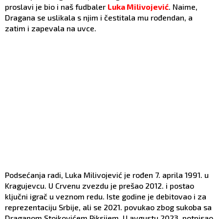
proslavi je bio i naš fudbaler
Luka Milivojević
. Naime,
Dragana se uslikala s njim i čestitala mu rođendan, a
zatim i zapevala na uvce.
Podsećanja radi, Luka Milivojević je rođen 7. aprila 1991. u
Kragujevcu. U Crvenu zvezdu je prešao 2012. i postao
ključni igrač u veznom redu. Iste godine je debitovao i za
reprezentaciju Srbije, ali se 2021. povukao zbog sukoba sa
Draganom Stojkovićem Piksijem. U avgustu 2023. potpisao