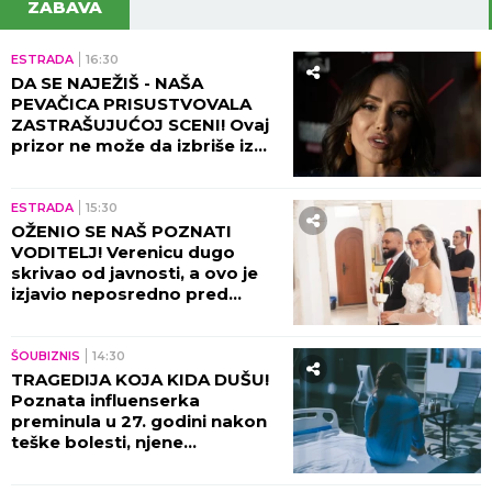
ZABAVA
ESTRADA
16:30
DA SE NAJEŽIŠ - NAŠA
PEVAČICA PRISUSTVOVALA
ZASTRAŠUJUĆOJ SCENI! Ovaj
prizor ne može da izbriše iz
sećanja ni danas, bili su sami u
kući tada!
ESTRADA
15:30
OŽENIO SE NAŠ POZNATI
VODITELJ! Verenicu dugo
skrivao od javnosti, a ovo je
izjavio neposredno pred
venčanje!
ŠOUBIZNIS
14:30
TRAGEDIJA KOJA KIDA DUŠU!
Poznata influenserka
preminula u 27. godini nakon
teške bolesti, njene
POSLEDNJE REČI nateraće vas
na plač!