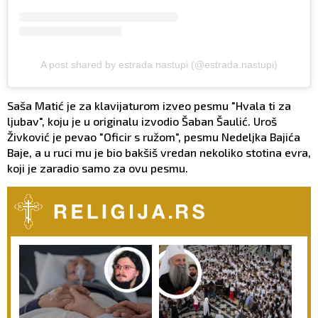
A post shared by estrada nastupi (@estrada.nastupi)
Saša Matić je za klavijaturom izveo pesmu "Hvala ti za
ljubav", koju je u originalu izvodio Šaban Šaulić. Uroš
Živković je pevao "Oficir s ružom", pesmu Nedeljka Bajića
Baje, a u ruci mu je bio bakšiš vredan nekoliko stotina evra,
koji je zaradio samo za ovu pesmu.