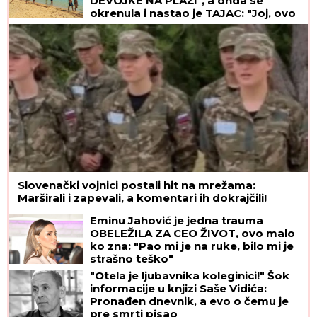
DEVOJKE NA PLAŽI", a onda se
okrenula i nastao je TAJAC: "Joj, ovo
izgleda kao žuljevi"
Slovenački vojnici postali hit na mrežama:
Marširali i zapevali, a komentari ih dokrajčili!
Eminu Jahović je jedna trauma
OBELEŽILA ZA CEO ŽIVOT, ovo malo
ko zna: "Pao mi je na ruke, bilo mi je
strašno teško"
"Otela je ljubavnika koleginici!" Šok
informacije u knjizi Saše Vidića:
Pronađen dnevnik, a evo o čemu je
pre smrti pisao