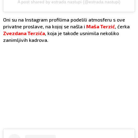
A post shared by estrada nastupi (@estrada.nastupi)
Oni su na Instagram profilima podelili atmosferu s ove
privatne proslave, na kojoj se našla i
Maša Terzić
, ćerka
Zvezdana Terzića
, koja je takođe usnimila nekoliko
zanimljivih kadrova.