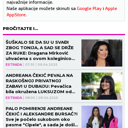
najvažnije informacije.
Naše aplikacije možete skinuti sa
Google Play
i
Apple
AppStore
.
PROČITAJTE I...
ŠUŠKALO SE DA SU U SVAĐI
ZBOG TONIJA, A SAD SE DRŽE
ZA RUKE: Dragana Mirković
uhvaćena s ovom koleginicom
u luks hotelu! (FOTO)
ESTRADA
07:30
09.04.2025
ANDREANA ČEKIĆ PEVALA NA
RASKOŠNOJ PRIVATNOJ
ZABAVI U DUBAIJU: Pevačica
bila okružena LUKSUZOM od
500.000 EVRA!
ESTRADA
08:00
09.04.2025
PALO POMIRENJE ANDREANE
ČEKIĆ I ALEKSANDRE BURSAĆ?!
Sve je počelo sukobom oko
pesme "Cipele", a sada je došlo