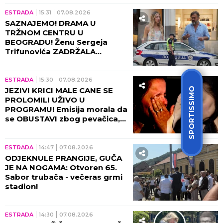
ESTRADA
15:31
07.08.2026
SAZNAJEMO! DRAMA U
TRŽNOM CENTRU U
BEOGRADU! Ženu Sergeja
Trifunovića ZADRŽALA
POLICIJA, glumac počeo da
DIVLJA ko oparen, evo zbog
čega!
ESTRADA
15:30
07.08.2026
SPORTISSIMO
JEZIVI KRICI MALE CANE SE
PROLOMILI UŽIVO U
PROGRAMU! Emisija morala da
se OBUSTAVI zbog pevačica,
briznula u plač! (VIDEO)
ESTRADA
14:47
07.08.2026
ODJEKNULE PRANGIJE, GUČA
JE NA NOGAMA: Otvoren 65.
Sabor trubača - večeras grmi
stadion!
ESTRADA
14:30
07.08.2026