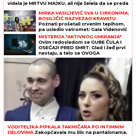
videla je MRTVU MAJKU, ali nije želela da se preda
MIRKA VASILJEVIĆ SVA U CIRKONIMA,
BOSILJČIĆ RAZVEZAO KRAVATU
Poznati prošetali crvenim tepihom,
pa usledio vatromet: Gala Videnović
nakon mnogo vremena u javnosti
MISTERIJA "AKTIVNOG UMIRANJA"
(Video)
Ovim redosledom se GUBE ČULA I
OSEĆAJI PRED SMRT: Glad i žeđ prvi
nestaju, a telo se OVOGA
POSLEDNJE ODRIČE, tvrde
NEURONAUČNICI
VODITELJKA PIPKALA TAKMIČARA PO INTIMNIM
DELOVIMA
Zakopčavala mu šlic na pantalonama,