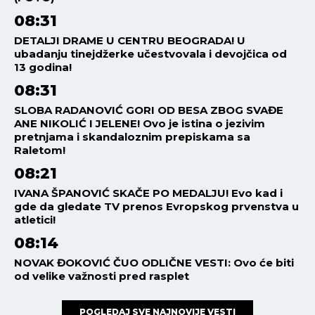
08:31
DETALJI DRAME U CENTRU BEOGRADA! U
ubadanju tinejdžerke učestvovala i devojčica od
13 godina!
08:31
SLOBA RADANOVIĆ GORI OD BESA ZBOG SVAĐE
ANE NIKOLIĆ I JELENE! Ovo je istina o jezivim
pretnjama i skandaloznim prepiskama sa
Raletom!
08:21
IVANA ŠPANOVIĆ SKAČE PO MEDALJU! Evo kad i
gde da gledate TV prenos Evropskog prvenstva u
atletici!
08:14
NOVAK ĐOKOVIĆ ČUO ODLIČNE VESTI: Ovo će biti
od velike važnosti pred rasplet
POGLEDAJ SVE NAJNOVIJE VESTI