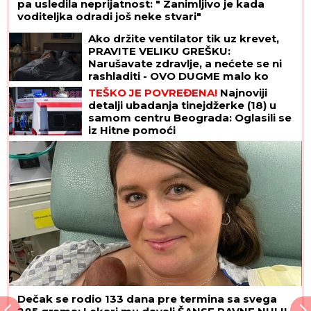
pa usledila neprijatnost: " Zanimljivo je kada
voditeljka odradi još neke stvari"
Ako držite ventilator tik uz krevet,
PRAVITE VELIKU GREŠKU:
Narušavate zdravlje, a nećete se ni
rashladiti - OVO DUGME malo ko
koristi, a pravi najveću razliku
TEŠKO JE POVREĐENA!
Najnoviji
detalji ubadanja tinejdžerke (18) u
samom centru Beograda: Oglasili se
iz Hitne pomoći
Dečak se rodio 133 dana pre termina sa svega