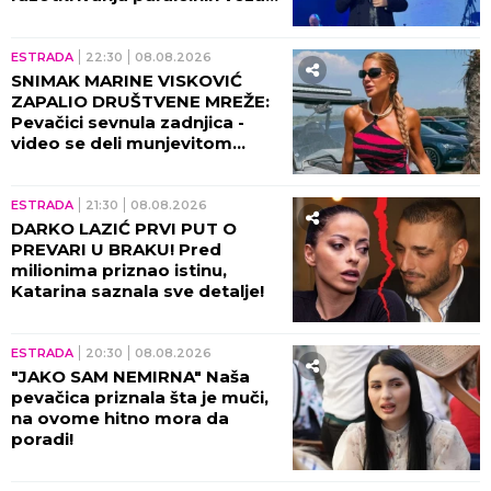
tad!
ESTRADA
22:30
08.08.2026
SNIMAK MARINE VISKOVIĆ
ZAPALIO DRUŠTVENE MREŽE:
Pevačici sevnula zadnjica -
video se deli munjevitom
brzinom! (VIDEO)
ESTRADA
21:30
08.08.2026
DARKO LAZIĆ PRVI PUT O
PREVARI U BRAKU! Pred
milionima priznao istinu,
Katarina saznala sve detalje!
ESTRADA
20:30
08.08.2026
"JAKO SAM NEMIRNA" Naša
pevačica priznala šta je muči,
na ovome hitno mora da
poradi!