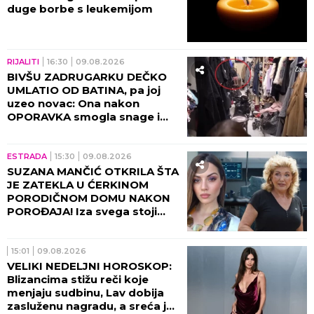
duge borbe s leukemijom
RIJALITI
16:30
09.08.2026
BIVŠU ZADRUGARKU DEČKO
UMLATIO OD BATINA, pa joj
uzeo novac: Ona nakon
OPORAVKA smogla snage i
otkrila SVE POTRESNE
DETALJE!
ESTRADA
15:30
09.08.2026
SUZANA MANČIĆ OTKRILA ŠTA
JE ZATEKLA U ĆERKINOM
PORODIČNOM DOMU NAKON
POROĐAJA! Iza svega stoji
njen ZET - zaledila se od šoka
kada je ugledala ovo!
15:01
09.08.2026
VELIKI NEDELJNI HOROSKOP:
Blizancima stižu reči koje
menjaju sudbinu, Lav dobija
zasluženu nagradu, a sreća je