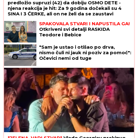
predložio supruzi (42) da dobiju OSMO DETE -
njena reakcija je hit: Za 9 godina dočekali su 4
SINA I 3 ĆERKE, ali on ne želi da se zaustavi
SPAKOVALA STVARI I NAPUSTILA GA!
Otkriveni svi detalji RASKIDA
Teodore i Bebice
"Sam je ustao i otišao po drva,
nismo čuli ni jauk ni poziv za pomoć":
Očevici nemi od tuge
"JELENA, VADI STVAR"
Vlado Georgiev prekinuo