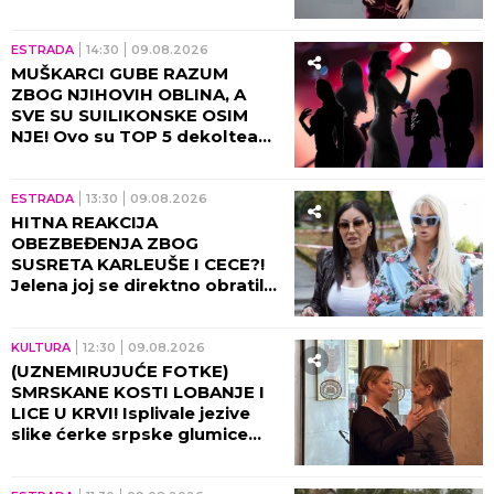
na strani samo jednog znaka
ESTRADA
14:30
09.08.2026
MUŠKARCI GUBE RAZUM
ZBOG NJIHOVIH OBLINA, A
SVE SU SUILIKONSKE OSIM
NJE! Ovo su TOP 5 dekoltea
estrade, pašće vam vilica kad
vidite KO je 100% prirodan!
ESTRADA
13:30
09.08.2026
HITNA REAKCIJA
OBEZBEĐENJA ZBOG
SUSRETA KARLEUŠE I CECE?!
Jelena joj se direktno obratila,
pa napravila opštu pometnju!
KULTURA
12:30
09.08.2026
(UZNEMIRUJUĆE FOTKE)
SMRSKANE KOSTI LOBANJE I
LICE U KRVI! Isplivale jezive
slike ćerke srpske glumice
nakon stravične nesreće: Od
ovog prizora podilazi jeza!