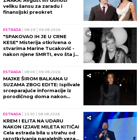
ZNAKA: Avgust im donosi
veliku šansu za zaradu i
finansijski preokret
ESTRADA
08:29
09.08.2026
"SPAKOVAO IH JE U CRNE
KESE" Misterija otkrivena o
stvarima Marine Tucaković -
nakon njene SMRTI, evo šta je
Futa uradio!
ESTRADA
08:00
09.08.2026
MAJKE ŠIROM BALKANA U
SUZAMA ZBOG EDITE: Isplivale
srceparajuće informacije iz
porodičnog doma nakon
porođaja!
ESTRADA
23:30
08.08.2026
KREM I ELITA NA UDARU
NAKON IZJAVE MILETA KITIĆA!
Cela estrada bila u strahu od
razotkrivanja paralelnih veza