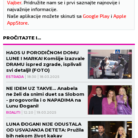
Vajber
. Pridružite nam se i prvi saznajte najnovije i
najvažnije informacije.
Naše aplikacije možete skinuti sa
Google Play
i
Apple
AppStore
.
PROČITAJTE I...
HAOS U PORODIČNOM DOMU
LUNE I MARKA! Komšije izazvale
DRAMU ispred zgrade, isplivali
svi detalji! (FOTO)
ESTRADA
18:30
18.03.2025
NE IDEM UZ TAKVE... Anabela
ne želi da snimi duet sa Slobom
- progovorila i o NAPADIMA na
Lunu Đogani!
RIJALITI
12:20
19.03.2025
LUNA ĐOGANI NIJE ODUSTALA
OD USVAJANJA DETETA: Pružila
bih nekom život kakav