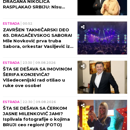
DRAGANA NIKOLIĆA
RASPLAKAO SRBIJU: Nisu
čekali savršen trenutak, a
decenijama kasnije ljudi
pričaju o njihovoj ljubavi!
ESTRADA
00:52
ZAVRŠEN TAKMIČARSKI DEO
65. DRAGAČEVSKOG SABORA!
Mile Novković prva truba
Sabora, orkestar Vasiljević iz
Požege najbolji orkestar
ESTRADA
23:30
09.08.2026
ŠTA SE DEŠAVA SA IMOVINOM
ŠERIFA KONJEVIĆA?
Višedecenijski rad otišao u
ruke ove osobe!
ESTRADA
22:30
09.08.2026
ŠTA SE DEŠAVA SA ĆERKOM
JASNE MILENKOVIĆ JAMI?
Isplivala fotografije o kojima
BRUJI ceo region! (FOTO)