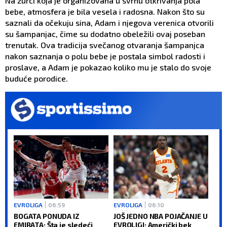
Na žurci koja je organizovana u svrhu otkrivanja pola
bebe, atmosfera je bila vesela i radosna. Nakon što su
saznali da očekuju sina, Adam i njegova verenica otvorili
su šampanjac, čime su dodatno obeležili ovaj poseban
trenutak. Ova tradicija svečanog otvaranja šampanjca
nakon saznanja o polu bebe je postala simbol radosti i
proslave, a Adam je pokazao koliko mu je stalo do svoje
buduće porodice.
EVROLIGA
06:59
EVROLIGA
06:10
BOGATA PONUDA IZ
JOŠ JEDNO NBA POJAČANJE U
EMIRATA: Šta je sledeći
EVROLIGI: Američki bek