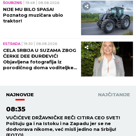
ŠOUBIZNIS
19:48
08.08.2026
NIJE MU BILO SPASA!
Poznatog muzičara ubio
traktor!
ESTRADA
19:30
08.08.2026
CELA SRBIJA U SUZAMA ZBOG
ĆERKE DEE ĐURĐEVIĆ!
Objavljena fotografija iz
porodičnog doma voditeljke,
sve usledilo nakon povratka iz
porodilišta!
NAJNOVIJE
NAJČITANIJE
08:35
VUČIĆEVE DRŽAVNIČKE REČI CITIRA CEO SVET!
Poštuju ga i na Istoku i na Zapadu jer se ne
dodvorava nikome, već misli jedino na Srbiju!
(FOTO)