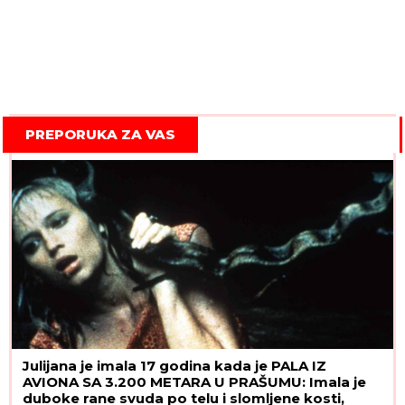
PREPORUKA ZA VAS
Julijana je imala 17 godina kada je PALA IZ
AVIONA SA 3.200 METARA U PRAŠUMU: Imala je
duboke rane svuda po telu i slomljene kosti,