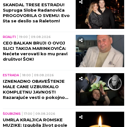
SKANDAL TRESE ESTRADU!
Supruga Slobe Radanovića
PROGOVORILA O SVEMU: Evo
šta se desilo sa Raletom!
RIJALITI
19:00
09.08.2026
CEO BALKAN BRUJI O OVOJ
SLICI TAKIJA MARINKOVIĆA:
Nećete verovati ko mu pravi
društvo! ŠOK!
ESTRADA
18:00
09.08.2026
IZNENADNO OBAVEŠTENJE
MALE CANE UZBURKALO
KOMPLETNU JAVNOST!
Razarajuće vesti o pokojnom
suprugu hitno morala da
podeli!
ŠOUBIZNIS
17:00
09.08.2026
UMRLA KRALJICA ROMSKE
MUZIKE: Izgubila život posle