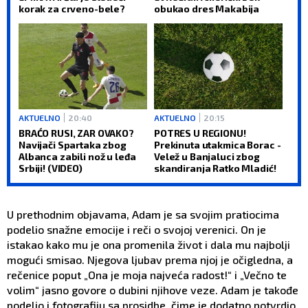
korak za crveno-bele?
obukao dres Makabija
AKTUELNO
20:40
AKTUELNO
20:15
BRAĆO RUSI, ZAR OVAKO?
POTRES U REGIONU!
Navijači Spartaka zbog
Prekinuta utakmica Borac -
Albanca zabili nož u leđa
Velež u Banjaluci zbog
Srbiji! (VIDEO)
skandiranja Ratko Mladić!
U prethodnim objavama, Adam je sa svojim pratiocima
podelio snažne emocije i reči o svojoj verenici. On je
istakao kako mu je ona promenila život i dala mu najbolji
mogući smisao. Njegova ljubav prema njoj je očigledna, a
rečenice poput „Ona je moja najveća radost!“ i „Večno te
volim“ jasno govore o dubini njihove veze. Adam je takođe
podelio i fotografiju sa prosidbe, čime je dodatno potvrdio