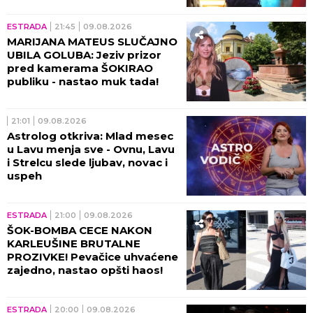
ESTRADA
21:45
09.08.2026
MARIJANA MATEUS SLUČAJNO
UBILA GOLUBA: Jeziv prizor
pred kamerama ŠOKIRAO
publiku - nastao muk tada!
21:01
09.08.2026
Astrolog otkriva: Mlad mesec
u Lavu menja sve - Ovnu, Lavu
i Strelcu slede ljubav, novac i
uspeh
ESTRADA
21:00
09.08.2026
ŠOK-BOMBA CECE NAKON
KARLEUŠINE BRUTALNE
PROZIVKE! Pevačice uhvaćene
zajedno, nastao opšti haos!
ESTRADA
20:00
09.08.2026