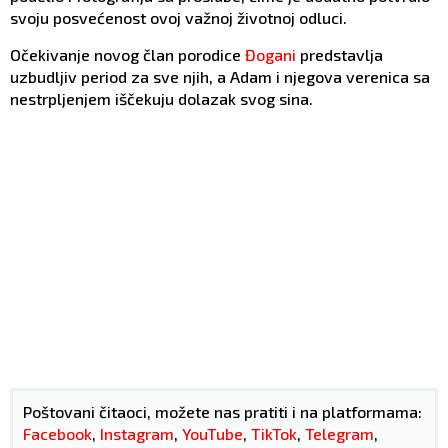
svoju posvećenost ovoj važnoj životnoj odluci.
Očekivanje novog član porodice
Đogani
predstavlja
uzbudljiv period za sve njih, a Adam i njegova verenica sa
nestrpljenjem iščekuju dolazak svog sina.
Poštovani čitaoci, možete nas pratiti i na platformama:
Facebook
,
Instagram
,
YouTube
,
TikTok
,
Telegram
,