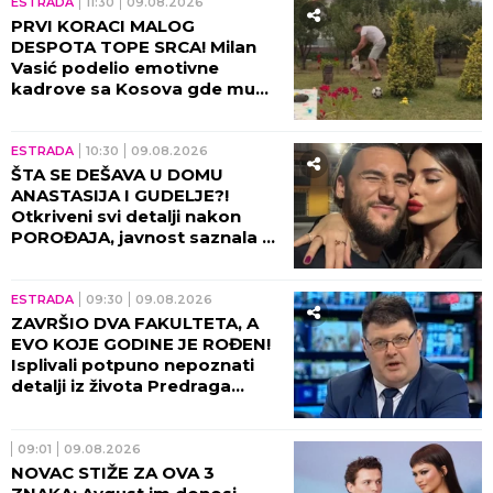
ESTRADA
11:30
09.08.2026
PRVI KORACI MALOG
DESPOTA TOPE SRCA! Milan
Vasić podelio emotivne
kadrove sa Kosova gde mu
sin UČI DA HODA!
ESTRADA
10:30
09.08.2026
ŠTA SE DEŠAVA U DOMU
ANASTASIJA I GUDELJE?!
Otkriveni svi detalji nakon
POROĐAJA, javnost saznala u
kakvom je stanju SIN!
ESTRADA
09:30
09.08.2026
ZAVRŠIO DVA FAKULTETA, A
EVO KOJE GODINE JE ROĐEN!
Isplivali potpuno nepoznati
detalji iz života Predraga
Sarape, ove činjenice će vas
IZNENADITI!
09:01
09.08.2026
NOVAC STIŽE ZA OVA 3