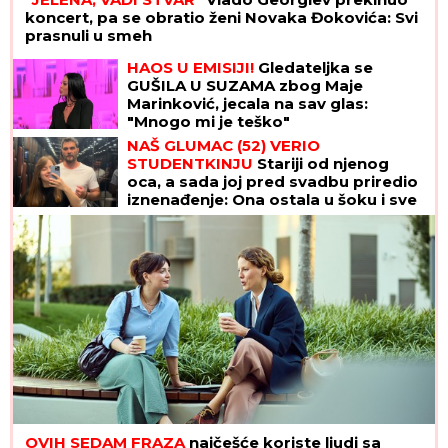
koncert, pa se obratio ženi Novaka Đokovića: Svi
prasnuli u smeh
HAOS U EMISIJI!
Gledateljka se
GUŠILA U SUZAMA zbog Maje
Marinković, jecala na sav glas:
"Mnogo mi je teško"
NAŠ GLUMAC (52) VERIO
STUDENTKINJU
Stariji od njenog
oca, a sada joj pred svadbu priredio
iznenađenje: Ona ostala u šoku i sve
podelila (Foto)
OVIH SEDAM FRAZA
najčešće koriste ljudi sa