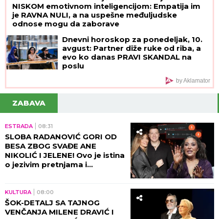
NISKOM emotivnom inteligencijom: Empatija im
je RAVNA NULI, a na uspešne međuljudske
odnose mogu da zaborave
Dnevni horoskop za ponedeljak, 10.
avgust: Partner diže ruke od riba, a
evo ko danas PRAVI SKANDAL na
poslu
by Aklamator
ZABAVA
ESTRADA
08:31
SLOBA RADANOVIĆ GORI OD
BESA ZBOG SVAĐE ANE
NIKOLIĆ I JELENE! Ovo je istina
o jezivim pretnjama i
skandaloznim prepiskama sa
Raletom!
KULTURA
08:00
ŠOK-DETALJ SA TAJNOG
VENČANJA MILENE DRAVIĆ I