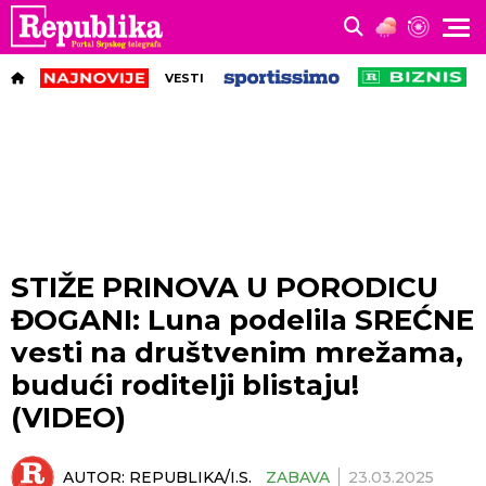
VESTI
STIŽE PRINOVA U PORODICU
ĐOGANI: Luna podelila SREĆNE
vesti na društvenim mrežama,
budući roditelji blistaju!
(VIDEO)
AUTOR:
REPUBLIKA/I.S.
ZABAVA
23.03.2025