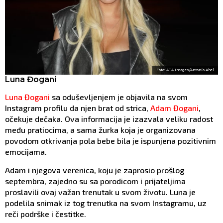
Foto: ATA Images/Antonio Ahel
Luna Đogani
Luna Đogani
sa oduševljenjem je objavila na svom
Instagram profilu da njen brat od strica,
Adam Đogani
,
očekuje dečaka. Ova informacija je izazvala veliku radost
među pratiocima, a sama žurka koja je organizovana
povodom otkrivanja pola bebe bila je ispunjena pozitivnim
emocijama.
Adam i njegova verenica, koju je zaprosio prošlog
septembra, zajedno su sa porodicom i prijateljima
proslavili ovaj važan trenutak u svom životu. Luna je
podelila snimak iz tog trenutka na svom Instagramu, uz
reči podrške i čestitke.