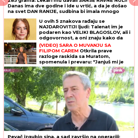
285 grama: Lekari mu davali ŠANSE RAVNE NULI!
Danas ima dve godine i ide u vrtić, a da je došao
na svet DAN RANIJE, sudbina bi imala mnogo
lošiji scenario
U ovih 5 znakova rađaju se
NAJDAROVITIJI ljudi: Talenat im je
podaren kao VELIKI BLAGOSLOV, ali i
odgovornost, a oni znaju kako da
iskoriste SJAJNE PREDISPOZICIJE
(VIDEO) SARA O MUVANJU SA
FILIPOM CAREM
Otkrila prave
razloge raskida sa Muratom,
spomenula i prevaru: "Janjuš mi je
najveća greška"
Pevač izgubio sina, a sad završio na operaciji: