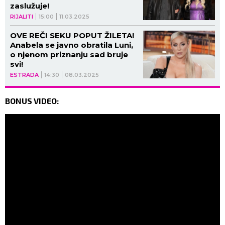
zaslužuje!
RIJALITI
15:00
11.03.2025
OVE REČI SEKU POPUT ŽILETA!
Anabela se javno obratila Luni,
o njenom priznanju sad bruje
svi!
ESTRADA
14:30
08.03.2025
BONUS VIDEO: