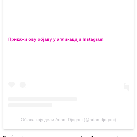
Прикажи ову објаву у апликацији Instagram
Објава коју дели Adam Djogani (@adamdjogani)