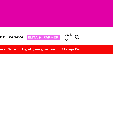
JOŠ
ET
ZABAVA
in u Boru
Izgubljeni gradovi
Stanija Dobrojević