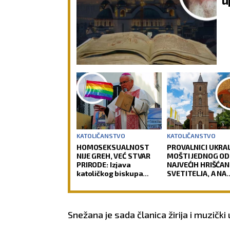
dnom danu.
ZDRAVLJE:
Više se
ZDRA
odmarajte.
o leđ
KATOLIČANSTVO
KATOLIČANSTVO
HOMOSEKSUALNOST
PROVALNICI UKRAL
NIJE GREH, VEĆ STVAR
MOŠTI JEDNOG OD
PRIRODE: Izjava
NAJVEĆIH HRIŠĆAN
katoličkog biskupa
SVETITELJA, A NA
izazvala buru u Crkvi
OLTARU OSTAVILI 
Vernici u šoku, pol
traga za počinioc
Snežana je sada članica žirija i muzički