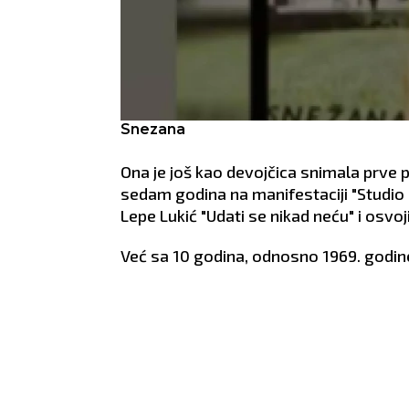
Snezana
Ona je još kao devojčica snimala prve 
sedam godina na manifestaciji "Studi
Lepe Lukić "Udati se nikad neću" i osvoj
Već sa 10 godina, odnosno 1969. godine 