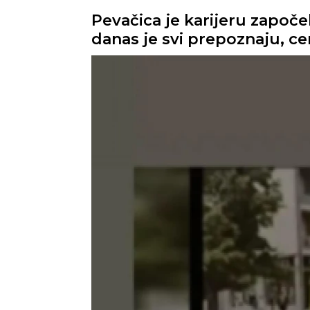
Pevačica je karijeru započe
danas je svi prepoznaju, c