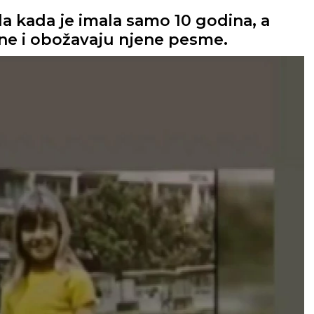
la kada je imala samo 10 godina, a
ene i obožavaju njene pesme.