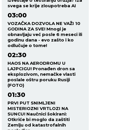
izveštaje o testiranju oružja? Iza
svega se krije zloupotreba AI
03:00
VOZAČKA DOZVOLA NE VAŽI 10
GODINA ZA SVE! Mnogi je
obnavljaju već posle 6 meseci ili
godinu dana - evo zašto i ko
odlučuje o tome!
02:30
HAOS NA AERODROMU U
LAJPCIGU! Pronađen dron sa
eksplozivom, nemačke vlasti
poslale oštru poruku Rusiji
(FOTO)
01:30
PRVI PUT SNIMLJENI
MISTERIOZNI VRTLOZI NA
SUNCU! Naučnici šokirani:
Otkriće bi moglo da zaštiti
Zemlju od katastrofalnih