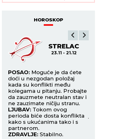
HOROSKOP
A
STRELAC
JA
23.11 - 21.12
21.12
POSAO:
Moguće je da ćete
POSAO:
Jarčeve ko
doći u nezgodan položaj
trgovinom ili rade 
e
kada su konflikti među
klijentima danas 
kolegama u pitanju. Probajte
povećan obima po
da zauzmete neutralan stav i
Finansijski stabila
ne zauzimate ničiju stranu.
LJUBAV:
Ovaj dan
iti
LJUBAV:
Tokom ovog
vam priliku da up
perioda biće dosta konflikta
jednu veoma hari
kako s ukućanima tako i s
osobu na nekom
partnerom.
društvenom skupu
ZDRAVLJE:
Stabilno.
ZDRAVLJE:
Reuma