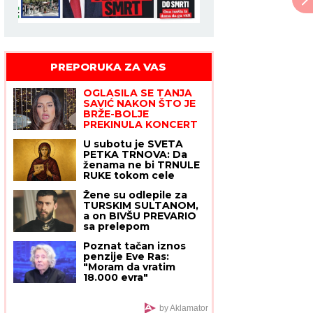
PREPORUKA ZA VAS
OGLASILA SE TANJA
SAVIĆ NAKON ŠTO JE
BRŽE-BOLJE
PREKINULA KONCERT
"Meni to mnogo
U subotu je SVETA
znači", čim je shvatila
PETKA TRNOVA: Da
da situacija IZMIČE
ženama ne bi TRNULE
KONTROLI morala da
RUKE tokom cele
reaguje
godine, OVO ne smeju
Žene su odlepile za
da rade - običaji koje
TURSKIM SULTANOM,
Srbi vekovima poštuju
a on BIVŠU PREVARIO
sa prelepom
koleginicom pa se sa
Poznat tačan iznos
ljubavnicom šetkao i
penzije Eve Ras:
sad ih cela Turska
"Moram da vratim
gleda u intimnim
18.000 evra"
scenama: Važio za
mirnog momka, a onda
su počeli skandali
by Aklamator