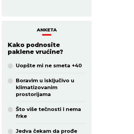
tegobe.
ANKETA
Kako podnosite
paklene vrućine?
Uopšte mi ne smeta +40
Boravim u isključivo u
klimatizovanim
prostorijama
Što više tečnosti i nema
frke
Jedva čekam da prođe