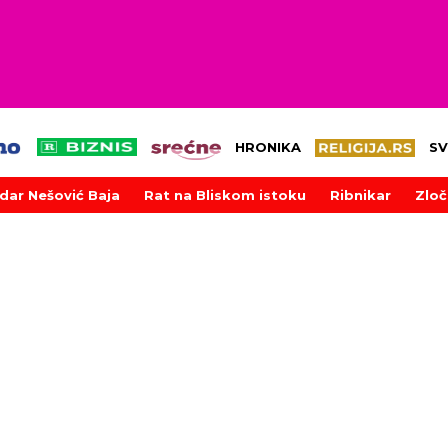
HRONIKA
SV
dar Nešović Baja
Rat na Bliskom istoku
Ribnikar
Zloč