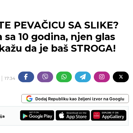
TE PEVAČICU SA SLIKE?
a sa 10 godina, njen glas
kažu da je baš STROGA!
17:34
Dodaj Republiku kao željeni izvor na Googlu
ija