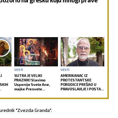
VLJE:
Povedite računa
ima.
VESTI
VESTI
I
SUTRA JE VELIKI
AMERIKANAC IZ
PRAZNIK! Slavimo
PROTESTANTSKE
SKIH
Uspenije Svete Ane,
PORODICE PREŠAO U
majke Presvete
PRAVOSLAVLJE I POSTAO
KRV:
Bogorodice!
SVEŠTENIK: Jedan od
icija
najuglednijih teologa
ima
današnjice govori o
svom putu
 urednik "Zvezda Granda".
preobraćenja