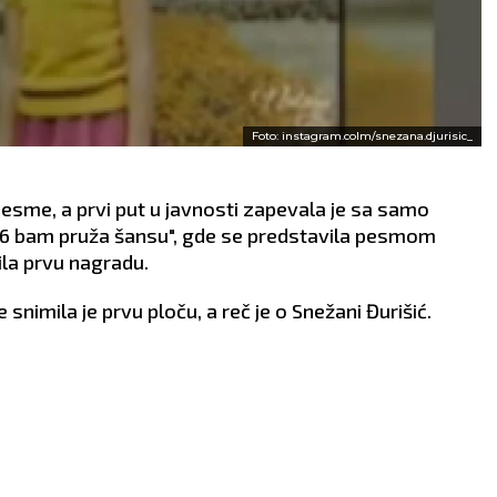
Foto: instagram.colm/snezana.djurisic_
pesme, a prvi put u javnosti zapevala je sa samo
o 6 bam pruža šansu", gde se predstavila pesmom
ila prvu nagradu.
snimila je prvu ploču, a reč je o Snežani Đurišić.