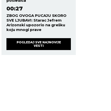
posledica
00:27
ZBOG OVOGA PUCAJU SKORO
SVE LJUBAVI: Starac Jefrem
Arizonski upozorio na grešku
koju mnogi prave
POGLEDAJ SVE NAJNOVIJE
VESTI