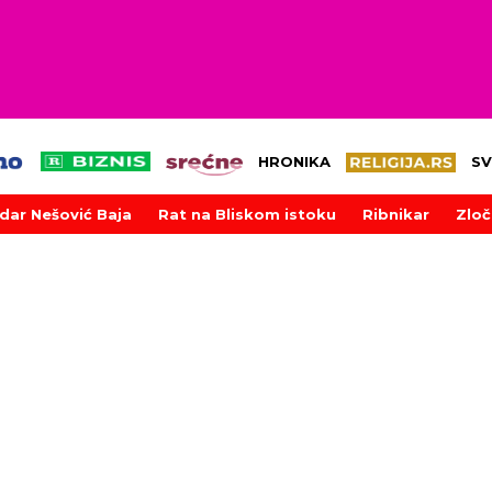
HRONIKA
SV
dar Nešović Baja
Rat na Bliskom istoku
Ribnikar
Zloč