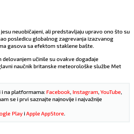
rajte.
o leđima.
jesu neuobičajeni, ali predstavljaju upravo ono što su
 kao posledicu globalnog zagrevanja izazvanog
ama gasova sa efektom staklene bašte.
m delovanjem učinile su ovakve događaje
je glavni naučnik britanske meteorološke službe Met
i i na platformama:
Facebook
,
Instagram
,
YouTube
,
nam se i prvi saznajte najnovije i najvažnije
ogle Play
i
Apple AppStore
.