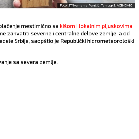
Foto: ST/Nemanja Pančić, Tanjug/S. AĆIMOVIĆ
oblačenje mestimično sa
kišom i lokalnim pljuskovima
ne zahvatiti severne i centralne delove zemlje, a od
redele Srbije, saopštio je Republički hidrometeorološki
anje sa severa zemlje.