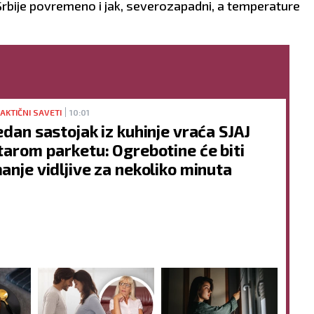
Srbije povremeno i jak, severozapadni, a temperature
AKTIČNI SAVETI
10:01
edan sastojak iz kuhinje vraća SJAJ
tarom parketu: Ogrebotine će biti
anje vidljive za nekoliko minuta