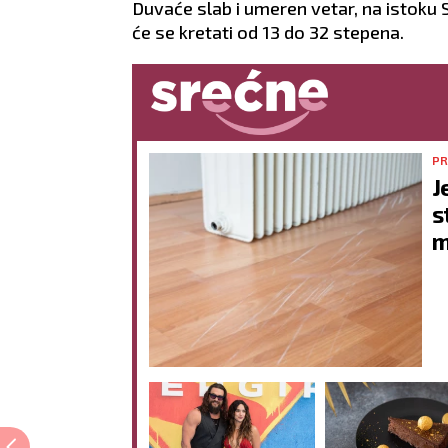
Duvaće slab i umeren vetar, na istoku 
će se kretati od 13 do 32 stepena.
PR
J
s
m