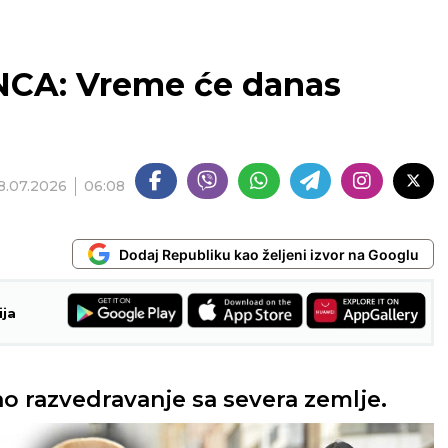
NCA: Vreme će danas
8.07.2026
06:08
Dodaj Republiku kao željeni izvor na Googlu
ija
 razvedravanje sa severa zemlje.