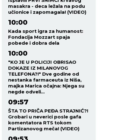
Isplavili PRVI SNIMCI krvavog
masakra - deca ležala na podu
učionice i zapomagala! (VIDEO)
10:00
Kada sport igra za humanost:
Fondacija Mozzart spaja
pobede i dobra dela
10:00
"KO JE U POLICIJI OBRISAO
DOKAZE IZ MILANOVOG
TELEFONA?!" Dve godine od
nestanka farmaceuta iz Niša,
majka Marica očajna: Njega su
negde odveli...
09:57
ŠTA TO PRIČA PEĐA STRAJNIĆ?!
Grobari u neverici posle gafa
komentatora RTS tokom
Partizanovog meča! (VIDEO)
09:53