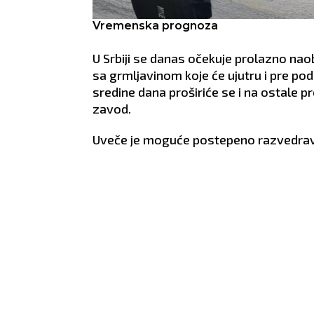
Vremenska prognoza
U Srbiji se danas očekuje prolazno na
sa grmljavinom koje će ujutru i pre pod
sredine dana proširiće se i na ostale p
zavod.
Uveče je moguće postepeno razvedrav