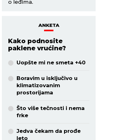
ANKETA
Kako podnosite
paklene vrućine?
Uopšte mi ne smeta +40
Boravim u isključivo u
klimatizovanim
prostorijama
Što više tečnosti i nema
frke
Jedva čekam da prođe
leto