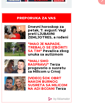
PREPORUKA ZA VAS
Dnevni horoskop za
petak, 7. avgust: Vagi
preti LJUBAVNI
ZEMLJOTRES, a rođeni
u ovom znaku opasno
"IMAO JE NAPADE,
rizikuju na poslu
TREBALO SE IZBORITI
SA TIM"
Pevačica zbog
unuka sa autizmom
otišla da živi na selo,
"IMALI SMO
pa morala da donese
RASPRAVU"
Terza
najtežu odluku:
progovorio o susretu
"Postao je agresivan"
sa Milicom u Crnoj
Gori: "Zamera mi što
(VIDEO) ŠOK OBRT
nisam ostao uz njih,
NAKON BURNOG
ne treba da budemo
SUSRETA SA MILICOM
Kulići" (VIDEO)
NA ADI BOJANI
Terza
video Barbaru! Dva
puta pričali, a onda ga
pozvala: "Upisaću se
by Aklamator
kao otac"