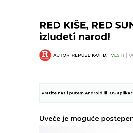
RED KIŠE, RED SU
izludeti narod!
AUTOR:
REPUBLIKA/I. Đ.
VESTI
0
Pratite nas i putem Android ili iOS aplikac
Uveče je moguće postepeno