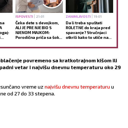
ISPOVESTI
21:01
ZANIMLJIVOSTI
19:01
 sa
Čeka dete s devojkom,
Da li treba spuštati
A
ALI JE PRE NJE BIO S
ROLETNE do kraja pred
ogaj:
NJENOM MAJKOM:
spavanje? Stručnjaci
i
Porodična priča sa šok-
otkrili kako to utiče na
obrtom podelila javnost
san i jutarnje buđenje
blačenje povremeno sa kratkotrajnom kišom ili
padni vetar i najvišu dnevnu temperaturu oko 29
e sunčano vreme uz
najvišu dnevnu temperaturu
u
ne od 27 do 33 stepena.