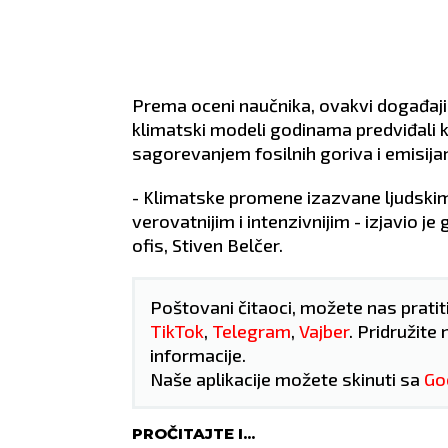
odma
Prema oceni naučnika, ovakvi događaji 
klimatski modeli godinama predviđali
sagorevanjem fosilnih goriva i emisij
- Klimatske promene izazvane ljudski
verovatnijim i intenzivnijim - izjavio 
ofis, Stiven Belčer.
Poštovani čitaoci, možete nas pratit
TikTok
,
Telegram
,
Vajber
. Pridružite 
informacije.
Naše aplikacije možete skinuti sa
Go
PROČITAJTE I...