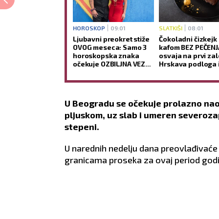
HOROSKOP
09:01
SLATKIŠI
08:01
Ljubavni preokret stiže
Čokoladni čizkejk
OVOG meseca: Samo 3
kafom BEZ PEČENJ
horoskopska znaka
osvaja na prvi zal
očekuje OZBILJNA VEZA
Hrskava podloga 
tokom avgusta
kremasta sredina
gotove BEZ RERNE
(RECEPT)
U Beogradu se očekuje prolazno nao
pljuskom, uz slab i umeren severoza
stepeni.
U narednih nedelju dana preovlađivać
granicama proseka za ovaj period godi