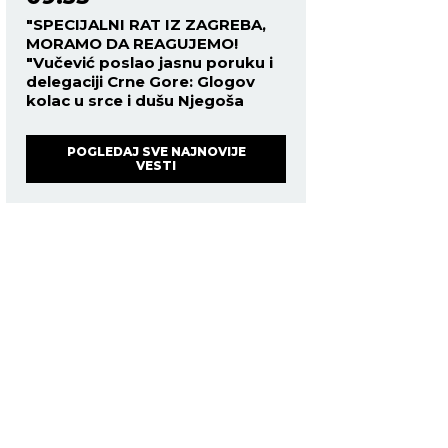
"SPECIJALNI RAT IZ ZAGREBA,
MORAMO DA REAGUJEMO!
"Vučević poslao jasnu poruku i
delegaciji Crne Gore: Glogov
kolac u srce i dušu Njegoša
POGLEDAJ SVE NAJNOVIJE
VESTI