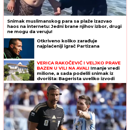
Snimak muslimanskog para sa plaže izazvao
haos na internetu: Jedni brane njihov izbor, drugi
ne mogu da veruju!
Otkriveno koliko zarađuje
najplaćeniji igrač Partizana
VERICA RAKOČEVIĆ I VELJKO PRAVE
BAZEN U VILI NA AVALI
Imanje vredi
milione, a sada podelili snimak iz
dvorišta: Bagerista uveliko izvodi
radove (Video)