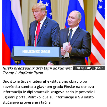
Ruski predsednik drži tajni dokument o Srbiji: Donald
Foto: Tanjug/AP
Tramp i Vladimir Putin
Ono što je Srpski telegraf ekskluzivno objavio po
završetku samita u glavnom gradu Finske na osnovu
informacija iz diplomatskih krugova sada je potvrdio i
ugledni portal Politiko, čije su informacije u 99 odsto
slučajeva proverene i tačne.