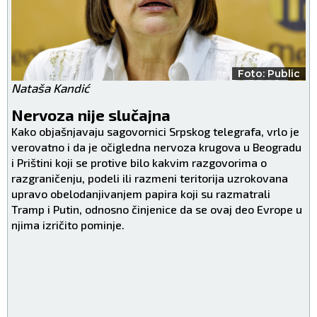
Foto: Public
Nataša Kandić
Nervoza nije slučajna
Kako objašnjavaju sagovornici Srpskog telegrafa, vrlo je
verovatno i da je očigledna nervoza krugova u Beogradu
i Prištini koji se protive bilo kakvim razgovorima o
razgraničenju, podeli ili razmeni teritorija uzrokovana
upravo obelodanjivanjem papira koji su razmatrali
Tramp i Putin, odnosno činjenice da se ovaj deo Evrope u
njima izričito pominje.