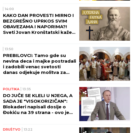
NA UDARU! (FOTO)
14:00
KAKO DAN PROVESTI MIRNO I
BEZGREŠNO UPRKOS SVIM
OBAVEZAMA I NAPORIMA?!
Sveti Jovan Kronštatski kaže
da je potrebo uraditi samo
jedno kad se ujutru ustane!
13:50
PREBILOVCI: Tamo gde su
nevina deca i majke postradali
i zadobili venac svetosti
danas odjekuje molitva za
večni pomen
POLITIKA
13:35
DO JUČE SE KLELI U NJEGA, A
SADA JE "VISOKORIZIČAN":
Blokaderi napisali dosije o
Đokiću na 39 strana - ovo je
čitav niz primedbi!
DRUŠTVO
13:22