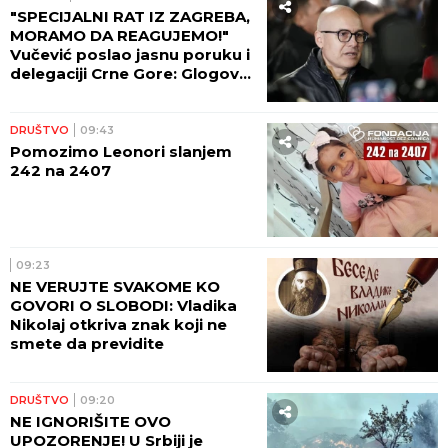
"SPECIJALNI RAT IZ ZAGREBA,
MORAMO DA REAGUJEMO!"
Vučević poslao jasnu poruku i
delegaciji Crne Gore: Glogov
kolac u srce i dušu Njegoša
DRUŠTVO
09:43
Pomozimo Leonori slanjem
242 na 2407
09:23
NE VERUJTE SVAKOME KO
GOVORI O SLOBODI: Vladika
Nikolaj otkriva znak koji ne
smete da previdite
DRUŠTVO
09:20
NE IGNORIŠITE OVO
UPOZORENJE! U Srbiji je