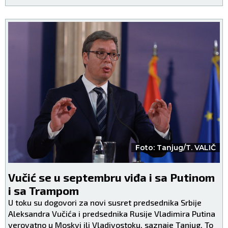
jedno kad se ujutru
svetu!
ustane!
Foto: Tanjug/T. VALIČ
Vučić se u septembru viđa i sa Putinom
i sa Trampom
U toku su dogovori za novi susret predsednika Srbije
Aleksandra Vučića i predsednika Rusije Vladimira Putina
verovatno u Moskvi ili Vladivostoku, saznaje Tanjug. To