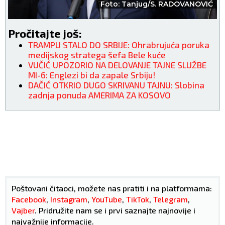
Foto: Tanjug/S. RADOVANOVIĆ
Pročitajte još:
TRAMPU STALO DO SRBIJE: Ohrabrujuća poruka
medijskog stratega šefa Bele kuće
VUČIĆ UPOZORIO NA DELOVANJE TAJNE SLUŽBE
MI-6: Englezi bi da zapale Srbiju!
DAČIĆ OTKRIO DUGO SKRIVANU TAJNU: Slobina
zadnja ponuda AMERIMA ZA KOSOVO
Poštovani čitaoci, možete nas pratiti i na platformama:
Facebook
,
Instagram
,
YouTube
,
TikTok
,
Telegram
,
Vajber
. Pridružite nam se i prvi saznajte najnovije i
najvažnije informacije.