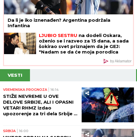
Da li je iko iznenađen? Argentina podržala
Infantina
LJUBIO SESTRU
na dodeli Oskara,
oženio se i razveo za 15 dana, a sada
šokirao svet priznajem da je GEJ:
"Nadam se da će moja porodica
odabrati razumevanje umesto
by Aklamator
osude"
VESTI
VREMENSKA PROGNOZA
16:14
STIŽE NEVREME U OVE
DELOVE SRBIJE, ALI I OPASNI
VETAR! RHMZ izdao
upozorenje za tri dela Srbije -
NE IZLAZITE NAPOLJE!
SRBIJA
16:00