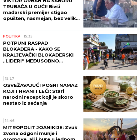
VIKTOR ORBAN NA SABORU
TRUBAČA U GUČI! Bivši
mađarski premijer stigao
opušten, nasmejan, bez velike
pompe i naručio SVADBARSKI
KUPUS, ĆEVAPE I PIVO! (FOTO)
POLITIKA
15:35
POTPUNI RASPAD
BLOKADERA - KAKO SE
KRALJEVAČKI BLOKADERSKI
„LIDERI“ MEĐUSOBNO
NAMEŠTAJU
15:27
OSVEŽAVAJUĆI POSNI NAMAZ
KOJI I HRANI I LEČI: Stari
narodni recept koji je skoro
nestao iz sećanja
14:46
MITROPOLIT JOANIKIJE: Zvuk
zvona odgoni munje i
gromove, ali i bure u jednom