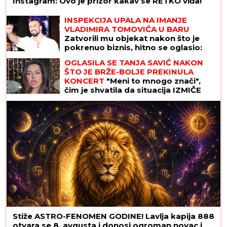
Instagram: Ovo je prizor kakav se RETKO viđa!
INSPEKCIJA UPALA NA IMANJE
VLADIMIRA TOMOVIĆA U BARU
Zatvorili mu objekat nakon što je
pokrenuo biznis, hitno se oglasio:
"Imamo zabranu"
OGLASILA SE TANJA SAVIĆ NAKON
ŠTO JE BRŽE-BOLJE PREKINULA
KONCERT
"Meni to mnogo znači",
čim je shvatila da situacija IZMIČE
KONTROLI morala da reaguje
Stiže ASTRO-FENOMEN GODINE! Lavlja kapija 888
otvara se 8. avgusta i donosi ogroman novac i