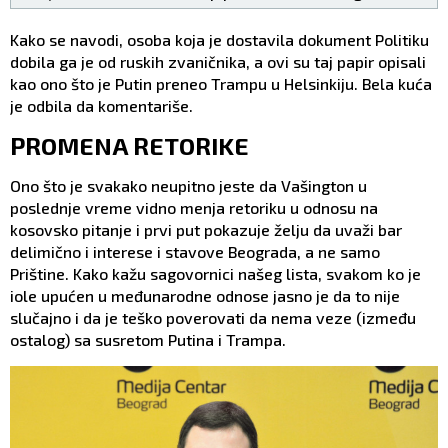
Kako se navodi, osoba koja je dostavila dokument Politiku
dobila ga je od ruskih zvaničnika, a ovi su taj papir opisali
kao ono što je Putin preneo Trampu u Helsinkiju. Bela kuća
je odbila da komentariše.
PROMENA RETORIKE
Ono što je svakako neupitno jeste da Vašington u
poslednje vreme vidno menja retoriku u odnosu na
kosovsko pitanje i prvi put pokazuje želju da uvaži bar
delimično i interese i stavove Beograda, a ne samo
Prištine. Kako kažu sagovornici našeg lista, svakom ko je
iole upućen u međunarodne odnose jasno je da to nije
slučajno i da je teško poverovati da nema veze (između
ostalog) sa susretom Putina i Trampa.