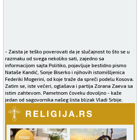
- Zaista je teško poverovati da je slučajnost to što se u
razmaku od svega nekoliko sati, zajedno sa
informacijom sajta Politiko, pojavljuje bestidno pismo
Nataše Kandić, Sonje Biserko i njihovih istomišljenica
Federiki Mogerini, od koje traže da spreči podelu Kosova.
Zatim se, iste večeri, oglašava i partija Zorana Zaeva sa
istim zahtevom. Pametnom čoveku dovoljno - kaže
jedan od sagovornika našeg lista blizak Vladi Srbije.