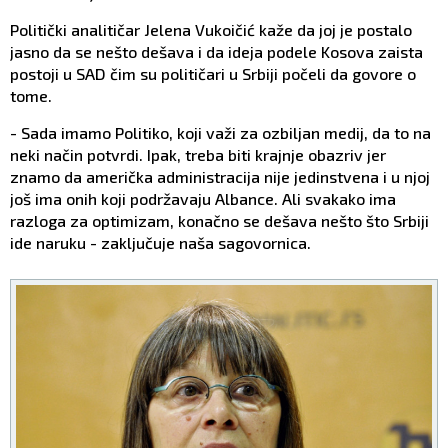
Politički analitičar Jelena Vukoičić kaže da joj je postalo
jasno da se nešto dešava i da ideja podele Kosova zaista
postoji u SAD čim su političari u Srbiji počeli da govore o
tome.
- Sada imamo Politiko, koji važi za ozbiljan medij, da to na
neki način potvrdi. Ipak, treba biti krajnje obazriv jer
znamo da američka administracija nije jedinstvena i u njoj
još ima onih koji podržavaju Albance. Ali svakako ima
razloga za optimizam, konačno se dešava nešto što Srbiji
ide naruku - zaključuje naša sagovornica.