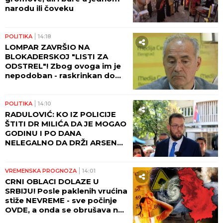
narodu ili čoveku
POLITIKA
14:18
LOMPAR ZAVRŠIO NA
BLOKADERSKOJ "LISTI ZA
ODSTREL"! Zbog ovoga im je
nepodoban - raskrinkan do
kraja! (FOTO)
POLITIKA
14:10
RADULOVIĆ: KO IZ POLICIJE
ŠTITI DR MILIĆA DA JE MOGAO
GODINU I PO DANA
NELEGALNO DA DRŽI ARSENAL
ORUŽJA U SVOM POSEDU
VREMENSKA PROGNOZA
14:01
CRNI OBLACI DOLAZE U
SRBIJU! Posle paklenih vrućina
stiže NEVREME - sve počinje
OVDE, a onda se obrušava na
veći deo zemlje! I BEOGRAD