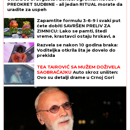
PREOKRET SUDBINE - ali jedan RITUAL morate da
uradite za uspeh
Zapamtite formulu 3-6-9 i svaki put
ćete dobiti SAVRŠEN PRELIV ZA
ZIMNICU: Lako se pamti, štedi
vreme, krastavci ostaju hrskavi, a
paradajz ne puca
Razvela se nakon 10 godina braka:
Voditeljka otkrila šta je dovelo do
prekida
TEA TAIROVIĆ SA MUŽEM DOŽIVELA
SAOBRAĆAJKU
Auto skroz uništen:
Ovo su detalji drame u Crnoj Gori