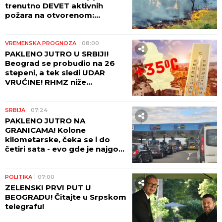
trenutno DEVET aktivnih
požara na otvorenom:
Pogledajte gde sve gori i koje
oblasti su najugroženije
VREMENSKA PROGNOZA
08:00
PAKLENO JUTRO U SRBIJI!
Beograd se probudio na 26
stepeni, a tek sledi UDAR
VRUĆINE! RHMZ niže
upozorenja - prete požari, ali
stiže i kiša!
SRBIJA
07:24
PAKLENO JUTRO NA
GRANICAMA! Kolone
kilometarske, čeka se i do
četiri sata - evo gde je najgora
situacija!
POLITIKA
07:00
ZELENSKI PRVI PUT U
BEOGRADU! Čitajte u Srpskom
telegrafu!