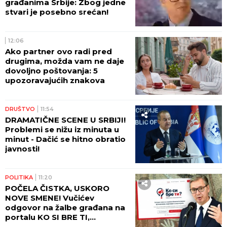
građanima Srbije: Zbog jedne
stvari je posebno srećan!
12:06
Ako partner ovo radi pred
drugima, možda vam ne daje
dovoljno poštovanja: 5
upozoravajućih znakova
DRUŠTVO
11:54
DRAMATIČNE SCENE U SRBIJI!
Problemi se nižu iz minuta u
minut - Dačić se hitno obratio
javnosti!
POLITIKA
11:20
POČELA ČISTKA, USKORO
NOVE SMENE! Vučićev
odgovor na žalbe građana na
portalu KO SI BRE TI,
smenjena dva direktora