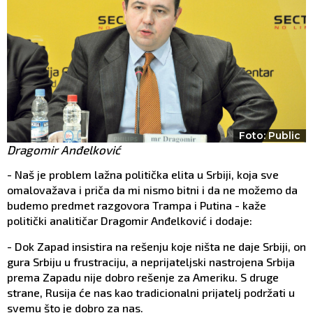
Foto: Public
Dragomir Anđelković
- Naš je problem lažna politička elita u Srbiji, koja sve
omalovažava i priča da mi nismo bitni i da ne možemo da
budemo predmet razgovora Trampa i Putina - kaže
politički analitičar Dragomir Anđelković i dodaje:
- Dok Zapad insistira na rešenju koje ništa ne daje Srbiji, on
gura Srbiju u frustraciju, a neprijateljski nastrojena Srbija
prema Zapadu nije dobro rešenje za Ameriku. S druge
strane, Rusija će nas kao tradicionalni prijatelj podržati u
svemu što je dobro za nas.