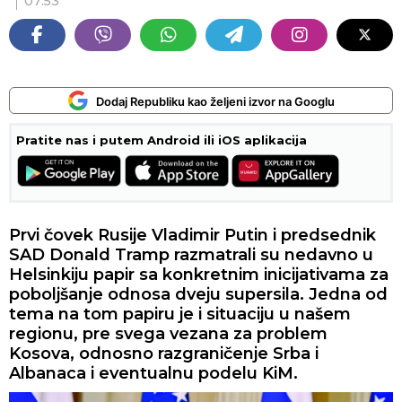
07:53
Dodaj Republiku kao željeni izvor na Googlu
Pratite nas i putem Android ili iOS aplikacija
Prvi čovek Rusije Vladimir Putin i predsednik
SAD Donald Tramp razmatrali su nedavno u
Helsinkiju papir sa konkretnim inicijativama za
poboljšanje odnosa dveju supersila. Jedna od
tema na tom papiru je i situaciju u našem
regionu, pre svega vezana za problem
Kosova, odnosno razgraničenje Srba i
Albanaca i eventualnu podelu KiM.