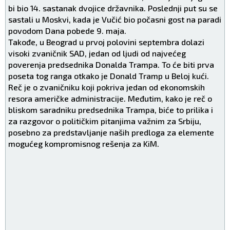
bi bio 14. sastanak dvojice državnika. Poslednji put su se
sastali u Moskvi, kada je Vučić bio počasni gost na paradi
povodom Dana pobede 9. maja.
Takođe, u Beograd u prvoj polovini septembra dolazi
visoki zvaničnik SAD, jedan od ljudi od najvećeg
poverenja predsednika Donalda Trampa. To će biti prva
poseta tog ranga otkako je Donald Tramp u Beloj kući.
Reč je o zvaničniku koji pokriva jedan od ekonomskih
resora američke administracije. Međutim, kako je reč o
bliskom saradniku predsednika Trampa, biće to prilika i
za razgovor o političkim pitanjima važnim za Srbiju,
posebno za predstavljanje naših predloga za elemente
mogućeg kompromisnog rešenja za KiM.