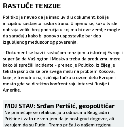
RASTUĆE TENZIJE
Politiko je naveo da je imao uvid u dokument, koji je
inicijalno sastavila ruska strana. U njemu se, kako tvrde,
nabraja veliki broj područja u kojima bi dve zemlje mogle
da sarađuju kako bi ponovo uspostavile bar deo
izgubljenog međusobnog poverenja.
- Dokument se bavi i rastućom tenzijom u istočnoj Evropi i
sugeriše da Vašington i Moskva treba da preduzmu mere
kako bi sprečili incidente - preneo je Politiko, iz čijeg je
teksta jasno da se pre svega misli na problem Kosova,
koje je trenutno najrizičnija tačka u ovom delu Evrope i
mesto gde se direktno konfrontiraju interesi Rusije i
Amerike.
MOJ STAV: Srđan Perišić, geopolitičar
Ne primećuje se relaksacija u odnosima Beograda i
Prištine i zato ne verujem da je postignut dogovor, ali
verujem da su Putin i Tramp pričali o našem regionu