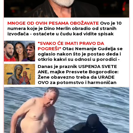
MNOGE OD OVIH PESAMA OBOŽAVATE
Ovo je 10
numera koje je Dino Merlin obradio od stranih
izvođača - ostaćete u čudu kad vidite spisak
"SVAKO ĆE IMATI PRAVO DA
POGREŠI"
Otac Nemanje Gudelja se
oglasio nakon što je postao deda i
otkrio kakvi su odnosi u porodici -
sad je sve jasno
Danas je praznik USPENJA SVETE
ANE, majke Presvete Bogorodice:
Žene obavezno treba da URADE
OVO za potomstvo i harmoničan
brak