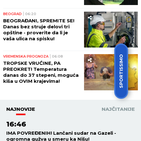
BEOGRAD
06:20
BEOGRAĐANI, SPREMITE SE!
Danas bez struje delovi tri
opštine - proverite da li je
vaša ulica na spisku!
SPORTISSIMO
VREMENSKA PROGNOZA
06:08
TROPSKE VRUĆINE, PA
PREOKRET! Temperatura
danas do 37 stepeni, moguća
kiša u OVIM krajevima!
NAJNOVIJE
NAJČITANIJE
16:46
IMA POVREĐENIH! Lančani sudar na Gazeli -
ogromna gužva u smeru ka Nišu!