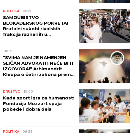
POLITIKA
10:37
SAMOUBISTVO
BLOKADERSKOG POKRETA!
Brutalni sukobi rivalskih
frakcija razneli ih u
paramparčad!
10:31
"SVIMA NAM JE NAMENJEN
SLIČAN ADVOKAT! I NEĆE BITI
IZGOVORA!" Arhimandrit
Kleopa o četiri zakona prema
kojima će Hristos suditi svetu!
DRUŠTVO
10:00
Kada sport igra za humanost:
Fondacija Mozzart spaja
pobede i dobra dela
POLITIKA
09:53