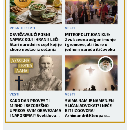
POSNI RECEPTI
VESTI
OSVEŽAVAJUĆI POSNI
MITROPOLIT JOANIKIJE:
NAMAZ KOJI I HRANI I LEČI:
Zvuk zvona odgoni munje
Stari narodni recept koji je
i gromove, ali i bure u
skoro nestao iz sećanja
jednom narodu ili čoveku
VESTI
VESTI
KAKO DAN PROVESTI
SVIMA NAM JE NAMENJEN
MIRNO I BEZGREŠNO
SLIČAN ADVOKAT! I NEĆE
UPRKOS SVIM OBAVEZAMA
BITI IZGOVORA!
I NAPORIMA?! Sveti Jovan
Arhimandrit Kleopa o
Kronštatski kaže da je
četiri zakona prema
potrebo uraditi samo
kojima će Hristos suditi