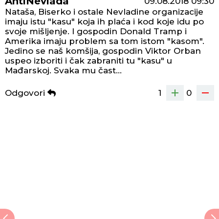
AntiNevlada
09.08.2018
09:30
Nataša, Biserko i ostale Nevladine organizacije
imaju istu "kasu" koja ih plaća i kod koje idu po
svoje mišljenje. I gospodin Donald Tramp i
Amerika imaju problem sa tom istom "kasom".
Jedino se naš komšija, gospodin Viktor Orban
uspeo izboriti i čak zabraniti tu "kasu" u
Mađarskoj. Svaka mu čast...
Odgovori
1
0