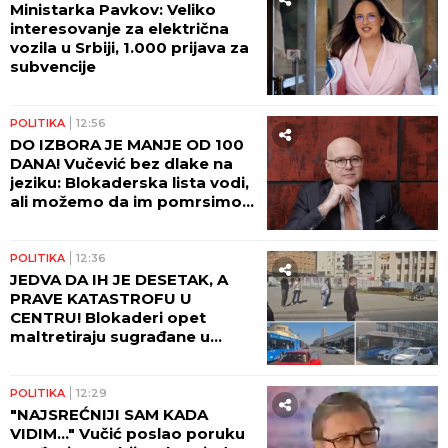
Ministarka Pavkov: Veliko
interesovanje za električna
vozila u Srbiji, 1.000 prijava za
subvencije
POLITIKA
12:56
DO IZBORA JE MANJE OD 100
DANA! Vučević bez dlake na
jeziku: Blokaderska lista vodi,
ali možemo da im pomrsimo
račune!
POLITIKA
12:36
JEDVA DA IH JE DESETAK, A
PRAVE KATASTROFU U
CENTRU! Blokaderi opet
maltretiraju sugrađane u
Novom Sadu! (VIDEO)
POLITIKA
12:29
"NAJSREĆNIJI SAM KADA
VIDIM..." Vučić poslao poruku