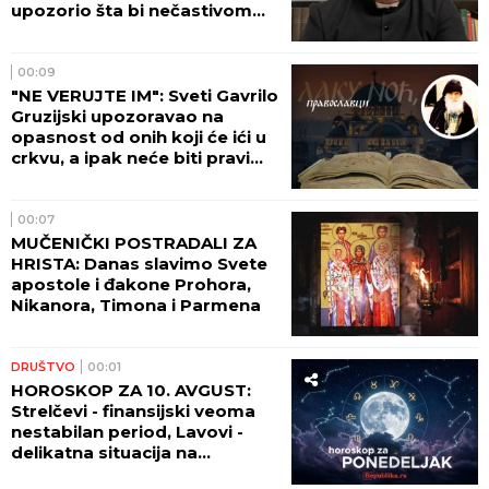
upozorio šta bi nečastivom
moglo da omogući kontrolu
nad čovečanstvom
00:09
"NE VERUJTE IM": Sveti Gavrilo
Gruzijski upozoravao na
opasnost od onih koji će ići u
crkvu, a ipak neće biti pravi
hrišćani
00:07
MUČENIČKI POSTRADALI ZA
HRISTA: Danas slavimo Svete
apostole i đakone Prohora,
Nikanora, Timona i Parmena
DRUŠTVO
00:01
HOROSKOP ZA 10. AVGUST:
Strelčevi - finansijski veoma
nestabilan period, Lavovi -
delikatna situacija na
ljubavnom planu!