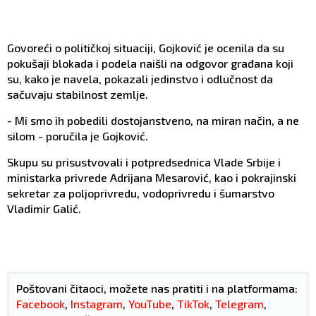
Govoreći o političkoj situaciji, Gojković je ocenila da su
pokušaji blokada i podela naišli na odgovor građana koji
su, kako je navela, pokazali jedinstvo i odlučnost da
sačuvaju stabilnost zemlje.
- Mi smo ih pobedili dostojanstveno, na miran način, a ne
silom - poručila je Gojković.
Skupu su prisustvovali i potpredsednica Vlade Srbije i
ministarka privrede Adrijana Mesarović, kao i pokrajinski
sekretar za poljoprivredu, vodoprivredu i šumarstvo
Vladimir Galić.
Poštovani čitaoci, možete nas pratiti i na platformama:
Facebook
,
Instagram
,
YouTube
,
TikTok
,
Telegram
,