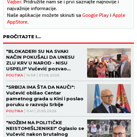
Vajber
. Pridružite nam se i prvi saznajte najnovije i
najvažnije informacije.
Naše aplikacije možete skinuti sa
Google Play
i
Apple
AppStore
.
PROČITAJTE I...
"BLOKADERI SU NA SVAKI
NAČIN POKUŠALI DA UNESU
ZLU KRV U NAROD - NISU
USPELI!" Vučević pozvao
građane Topole da MASOVNO
POLITIKA
14:59
07.06.2026
IZAĐU NA IZBORE
"SRBIJA IMA ŠTA DA NAUČI":
Vučević obišao Centar
pametnog grada u Kini i poslao
poruku o razvoju Srbije
POLITIKA
11:41
21.05.2026
"NOŽEM NA POLITIČKE
NEISTOMIŠLJENIKE!" Oglasio se
Vučević nakon brutalnog