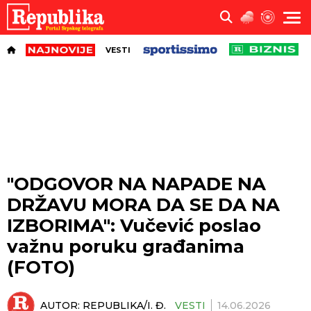
VESTI
"ODGOVOR NA NAPADE NA
DRŽAVU MORA DA SE DA NA
IZBORIMA": Vučević poslao
važnu poruku građanima
(FOTO)
AUTOR:
REPUBLIKA/I. Đ.
VESTI
14.06.2026