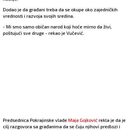
Dodao je da građani treba da se okupe oko zajedničkih
vrednosti i razvoja svojih sredina.
- Mi smo samo običan narod koji hoće mirno da živi,
poštujući sve druge - rekao je Vučević.
Predsednica Pokrajinske vlade
Maja Gojković
rekla je da je
cilj razgovora sa građanima da se čuju njihovi predlozi i