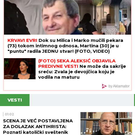
KRVAVI EVRI
Dok su Milica i Marko mučili pekara
(73) tokom intimnog odnosa, Martina (30) je u
"puntu" radila JEDNU stvar! (FOTO, VIDEO)
(FOTO) SEKA ALEKSIĆ OBJAVILA
PREDIVNE VESTI
Ne može da sakrije
sreću: Zvala je devojčica koju je
vodila na maturu
by Aklamator
VESTI
01:02
SCENA JE VEĆ POSTAVLJENA
ZA DOLAZAK ANTIHRISTA:
Poznati katolički sveštenik