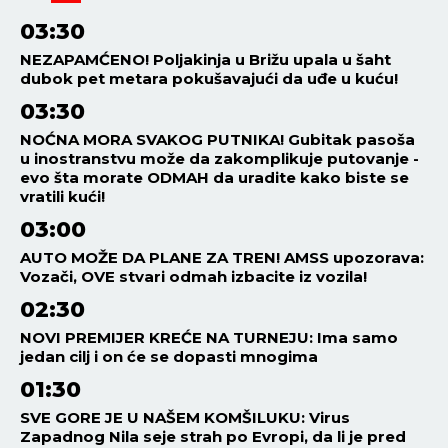
03:30
NEZAPAMĆENO! Poljakinja u Brižu upala u šaht
dubok pet metara pokušavajući da uđe u kuću!
03:30
NOĆNA MORA SVAKOG PUTNIKA! Gubitak pasoša
u inostranstvu može da zakomplikuje putovanje -
evo šta morate ODMAH da uradite kako biste se
vratili kući!
03:00
AUTO MOŽE DA PLANE ZA TREN! AMSS upozorava:
Vozači, OVE stvari odmah izbacite iz vozila!
02:30
NOVI PREMIJER KREĆE NA TURNEJU: Ima samo
jedan cilj i on će se dopasti mnogima
01:30
SVE GORE JE U NAŠEM KOMŠILUKU: Virus
Zapadnog Nila seje strah po Evropi, da li je pred