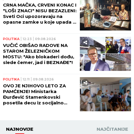
CRNA MAČKA, CRVENI KONAC I
"LOŠI ZNACI" NISU BEZAZLENI:
Sveti Oci upozoravaju na
opasne zamke u koje upada i
savremeni čovek
POLITIKA
12:23
09.08.2026
VUČIĆ OBIŠAO RADOVE NA
STAROM ŽELEZNIČKOM
MOSTU: "Ako blokaderi dođu,
slede čemer, jad i BEZNAĐE"!
POLITIKA
12:11
09.08.2026
OVO JE NJIHOVO LETO ZA
PAMĆENJE! Ministarka
Đurđević Stamenkovski
posetila decu iz socijalno
ugroženih i hraniteljskih
porodica koja borave u
Baošićima!
NAJNOVIJE
NAJČITANIJE