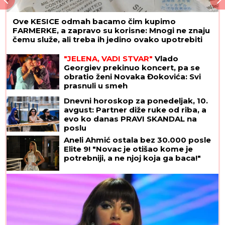
Ove KESICE odmah bacamo čim kupimo
FARMERKE, a zapravo su korisne: Mnogi ne znaju
čemu služe, ali treba ih jedino ovako upotrebiti
"JELENA, VADI STVAR"
Vlado
Georgiev prekinuo koncert, pa se
obratio ženi Novaka Đokovića: Svi
prasnuli u smeh
Dnevni horoskop za ponedeljak, 10.
avgust: Partner diže ruke od riba, a
evo ko danas PRAVI SKANDAL na
poslu
Aneli Ahmić ostala bez 30.000 posle
Elite 9! "Novac je otišao kome je
potrebniji, a ne njoj koja ga baca!"