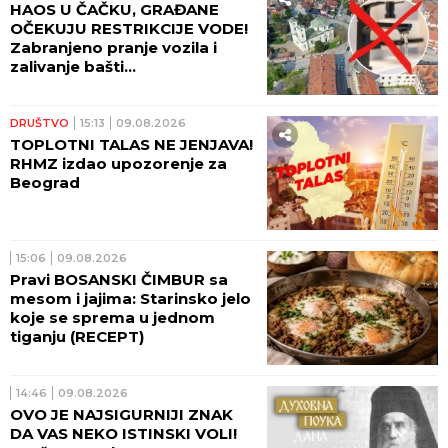
HAOS U ČAČKU, GRAĐANE
OČEKUJU RESTRIKCIJE VODE!
Zabranjeno pranje vozila i
zalivanje bašti...
DRUŠTVO
15:13
09.08.2026
TOPLOTNI TALAS NE JENJAVA!
RHMZ izdao upozorenje za
Beograd
15:06
09.08.2026
Pravi BOSANSKI ČIMBUR sa
mesom i jajima: Starinsko jelo
koje se sprema u jednom
tiganju (RECEPT)
14:46
09.08.2026
OVO JE NAJSIGURNIJI ZNAK
DA VAS NEKO ISTINSKI VOLI!