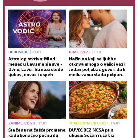
HOROSKOP
21:01
BRAK I VEZE
19:01
Astrolog otkriva: Mlad
Način na koji se ljubite
mesec u Lavu menja sve -
otkriva mnogo o vašoj vezi:
Ovnu, Lavu i Strelcu slede
Jedan poljubac govori da li
ljubav, novac i uspeh
među vama vlada potpuno
poverenje
ZANIMLJIVOSTI
17:01
TRADICIONALNI UKUSI
14:01
Šta žene najčešće promene
ĐUVEČ BEZ MESA pun
kada konačno počnu da
ukusa: Sočan ručak iz