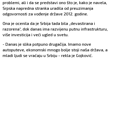
problemi, ali i da se predstavi ono što je, kako je navela,
Srpska napredna stranka uradila od preuzimanja
odgovornosti za vođenje države 2012. godine.
Ona je ocenila da je Srbija tada bila „devastirana i
razorena“, dok danas ima razvijenu putnu infrastrukturu,
više investicija i veći ugled u svetu.
- Danas je slika potpuno drugačija. Imamo nove
autoputeve, ekonomski mnogo bolje stoji naša država, a
mladi ljudi se vraćaju u Srbiju - rekla je Gojković.