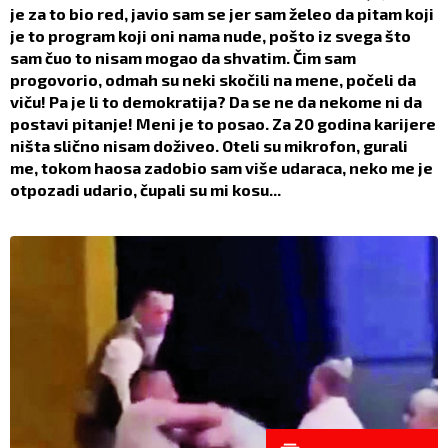
je za to bio red, javio sam se jer sam želeo da pitam koji
je to program koji oni nama nude, pošto iz svega što
sam čuo to nisam mogao da shvatim. Čim sam
progovorio, odmah su neki skočili na mene, počeli da
viču! Pa je li to demokratija? Da se ne da nekome ni da
postavi pitanje! Meni je to posao. Za 20 godina karijere
ništa slično nisam doživeo. Oteli su mikrofon, gurali
me, tokom haosa zadobio sam više udaraca, neko me je
otpozadi udario, čupali su mi kosu...