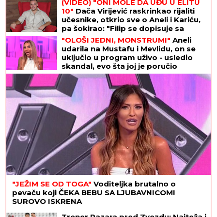
(VIDEO) "ONI MOLE DA UĐU U ELITU
10"
Dača Virijević raskrinkao rijaliti
učesnike, otkrio sve o Aneli i Kariću,
pa šokirao: "Filip se dopisuje sa
pevačicom"
"OLOŠI JEDNI, MONSTRUMI"
Aneli
udarila na Mustafu i Mevlidu, on se
uključio u program uživo - usledio
skandal, evo šta joj je poručio
Asminov otac
"JEŽIM SE OD TOGA"
Voditeljka brutalno o
pevaču koji ČEKA BEBU SA LJUBAVNICOM!
SUROVO ISKRENA
Trener Pazara pred Zvezdu: Najteža i