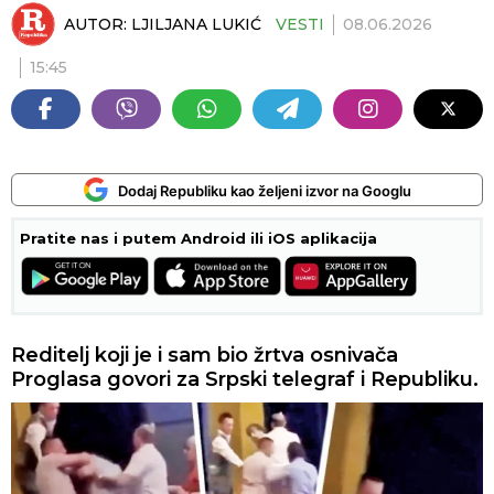
AUTOR:
LJILJANA LUKIĆ
VESTI
08.06.2026
15:45
Dodaj Republiku kao željeni izvor na Googlu
Pratite nas i putem Android ili iOS aplikacija
Reditelj koji je i sam bio žrtva osnivača
Proglasa govori za Srpski telegraf i Republiku.