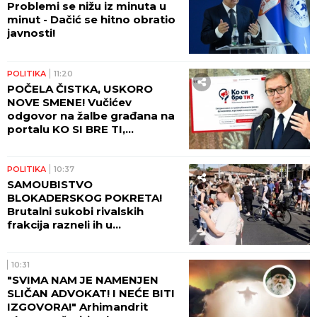
Problemi se nižu iz minuta u
minut - Dačić se hitno obratio
javnosti!
POLITIKA
11:20
POČELA ČISTKA, USKORO
NOVE SMENE! Vučićev
odgovor na žalbe građana na
portalu KO SI BRE TI,
smenjena dva direktora
POLITIKA
10:37
SAMOUBISTVO
BLOKADERSKOG POKRETA!
Brutalni sukobi rivalskih
frakcija razneli ih u
paramparčad!
10:31
"SVIMA NAM JE NAMENJEN
SLIČAN ADVOKAT! I NEĆE BITI
IZGOVORA!" Arhimandrit