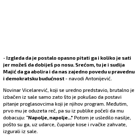
-
Izgleda da je postalo opasno pitati ga i koliko je sati
jer možeš da dobiješ po nosu. Srećom, tu je i sudija
Majić da ga abolira i da nas zajedno povedu u pravednu
i demokratsku budućnost
- navodi Antonijević.
Novinar Vicelarević, koji se uredno predstavio, brutalno je
izbačen iz sale samo zato što je pokušao da postavi
pitanje proglasovcima koji je njihov program. Međutim,
prvo mu je oduzeta reč, pa su iz publike počeli da mu
dobacuju: "
Napolje, napolje..."
Potom je usledilo nasilje,
pošto su ga, uz udarce, čupanje kose i rvačke zahvate,
izgurali iz sale.