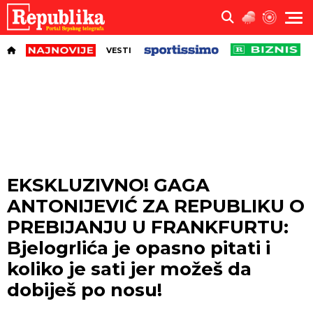
VESTI
EKSKLUZIVNO! GAGA
ANTONIJEVIĆ ZA REPUBLIKU O
PREBIJANJU U FRANKFURTU:
Bjelogrlića je opasno pitati i
koliko je sati jer možeš da
dobiješ po nosu!