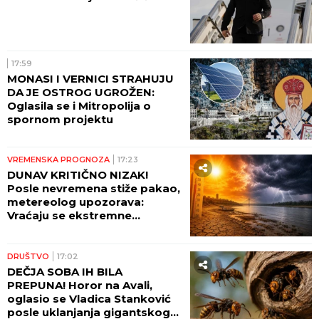
17:59
MONASI I VERNICI STRAHUJU
DA JE OSTROG UGROŽEN:
Oglasila se i Mitropolija o
spornom projektu
VREMENSKA PROGNOZA
17:23
DUNAV KRITIČNO NIZAK!
Posle nevremena stiže pakao,
metereolog upozorava:
Vraćaju se ekstremne
temperature, raste opasnost
od požara
DRUŠTVO
17:02
DEČJA SOBA IH BILA
PREPUNA! Horor na Avali,
oglasio se Vladica Stanković
posle uklanjanja gigantskog