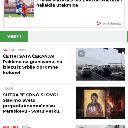
najlakša utakmica
by Aklamator
VESTI
SRBIJA
19:07
ČETIRI SATA ČEKANJA!
Pakleno na granicama, na
izlazu iz Srbije ogromne
kolone!
19:06
SUTRA JE CRNO SLOVO!
Slavimo Svetu
prepodobnomučenicu
Paraskevu - Svetu Petku
Rimljanku
POLITIKA
18:54