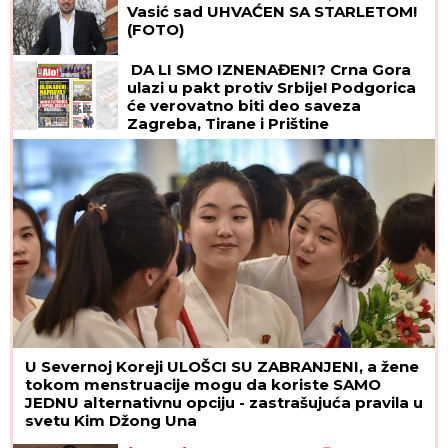
Vasić sad UHVAĆEN SA STARLETOM!
(FOTO)
DA LI SMO IZNENAĐENI? Crna Gora
ulazi u pakt protiv Srbije! Podgorica
će verovatno biti deo saveza
Zagreba, Tirane i Prištine
U Severnoj Koreji ULOŠCI SU ZABRANJENI, a žene
tokom menstruacije mogu da koriste SAMO
JEDNU alternativnu opciju - zastrašujuća pravila u
svetu Kim Džong Una