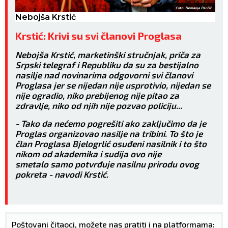
Foto: Nemanja Pančić
Nebojša Krstić
Krstić: Krivi su svi članovi Proglasa
Nebojša Krstić, marketinški stručnjak, priča za
Srpski telegraf i Republiku da su za bestijalno
nasilje nad novinarima odgovorni svi članovi
Proglasa jer se nijedan nije usprotivio, nijedan se
nije ogradio, niko prebijenog nije pitao za
zdravlje, niko od njih nije pozvao policiju...
- Tako da nećemo pogrešiti ako zaključimo da je
Proglas organizovao nasilje na tribini. To što je
član Proglasa Bjelogrlić osuđeni nasilnik i to što
nikom od akademika i sudija ovo nije
smetalo samo potvrđuje nasilnu prirodu ovog
pokreta - navodi Krstić.
Poštovani čitaoci, možete nas pratiti i na platformama: