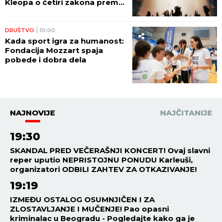
Kleopa o četiri zakona prema
kojima će Hristos suditi svetu!
DRUŠTVO
10:00
Kada sport igra za humanost:
Fondacija Mozzart spaja
pobede i dobra dela
NAJNOVIJE
NAJČITANIJE
19:30
SKANDAL PRED VEČERAŠNJI KONCERT! Ovaj slavni
reper uputio NEPRISTOJNU PONUDU Karleuši,
organizatori ODBILI ZAHTEV ZA OTKAZIVANJE!
19:19
IZMEĐU OSTALOG OSUMNJIČEN I ZA
ZLOSTAVLJANJE I MUČENJE! Pao opasni
kriminalac u Beogradu - Pogledajte kako ga je