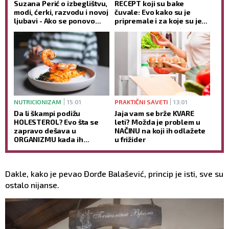
Suzana Perić o izbeglištvu,
RECEPT koji su bake
modi, ćerki, razvodu i novoj
čuvale: Evo kako su je
ljubavi - Ako se ponovo
pripremale i za koje su je
udam, promeniću prezime
TEGOBE koristile
(VIDEO)
NUTRICIONIZAM
15:01
PRAKTIČNI SAVETI
13:01
Da li škampi podižu
Jaja vam se brže KVARE
HOLESTEROL? Evo šta se
leti? Možda je problem u
zapravo dešava u
NAČINU na koji ih odlažete
ORGANIZMU kada ih
u frižider
redovno jedete
Dakle, kako je pevao Đorđe Balašević, princip je isti, sve su
ostalo nijanse.