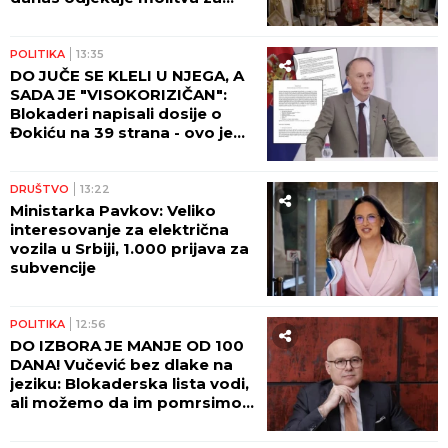
večni pomen
POLITIKA
13:35
DO JUČE SE KLELI U NJEGA, A
SADA JE "VISOKORIZIČAN":
Blokaderi napisali dosije o
Đokiću na 39 strana - ovo je
čitav niz primedbi!
DRUŠTVO
13:22
Ministarka Pavkov: Veliko
interesovanje za električna
vozila u Srbiji, 1.000 prijava za
subvencije
POLITIKA
12:56
DO IZBORA JE MANJE OD 100
DANA! Vučević bez dlake na
jeziku: Blokaderska lista vodi,
ali možemo da im pomrsimo
račune!