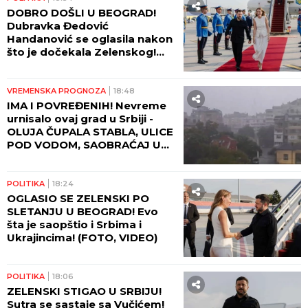
DOBRO DOŠLI U BEOGRAD!
Dubravka Đedović
Handanović se oglasila nakon
što je dočekala Zelenskog!
(FOTO, VIDEO)
VREMENSKA PROGNOZA
18:48
IMA I POVREĐENIH! Nevreme
urnisalo ovaj grad u Srbiji -
OLUJA ČUPALA STABLA, ULICE
POD VODOM, SAOBRAĆAJ U
KOLAPSU!
POLITIKA
18:24
OGLASIO SE ZELENSKI PO
SLETANJU U BEOGRAD! Evo
šta je saopštio i Srbima i
Ukrajincima! (FOTO, VIDEO)
POLITIKA
18:06
ZELENSKI STIGAO U SRBIJU!
Sutra se sastaje sa Vučićem!