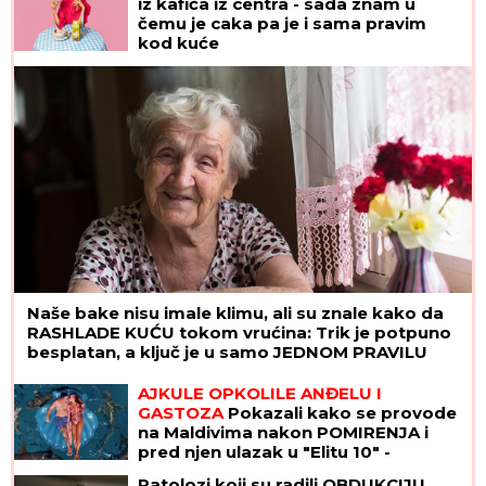
iz kafića iz centra - sada znam u
čemu je caka pa je i sama pravim
kod kuće
Naše bake nisu imale klimu, ali su znale kako da
RASHLADE KUĆU tokom vrućina: Trik je potpuno
besplatan, a ključ je u samo JEDNOM PRAVILU
AJKULE OPKOLILE ANĐELU I
GASTOZA
Pokazali kako se provode
na Maldivima nakon POMIRENJA i
pred njen ulazak u "Elitu 10" -
komentari samo pljušte (VIDEO)
Patolozi koji su radili OBDUKCIJU