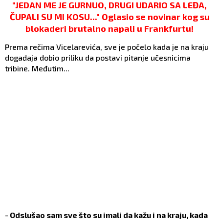
"JEDAN ME JE GURNUO, DRUGI UDARIO SA LEĐA,
ČUPALI SU MI KOSU..." Oglasio se novinar kog su
blokaderi brutalno napali u Frankfurtu!
Prema rečima Vicelarevića, sve je počelo kada je na kraju
događaja dobio priliku da postavi pitanje učesnicima
tribine. Međutim...
-
Odslušao sam sve što su imali da kažu i na kraju, kada