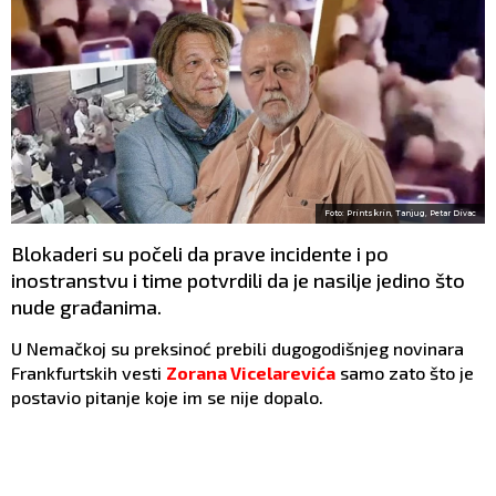
Foto: Printskrin, Tanjug, Petar Divac
Blokaderi su počeli da prave incidente i po
inostranstvu i time potvrdili da je nasilje jedino što
nude građanima.
U Nemačkoj su preksinoć prebili dugogodišnjeg novinara
Frankfurtskih vesti
Zorana Vicelarevića
samo zato što je
postavio pitanje koje im se nije dopalo.