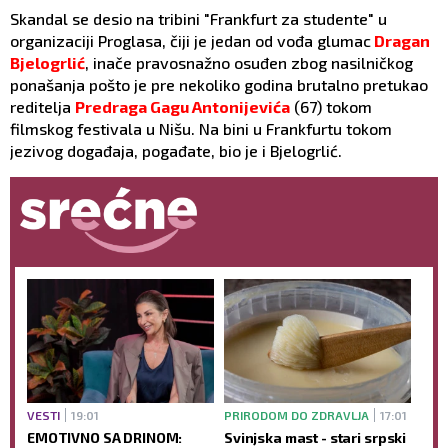
Skandal se desio na tribini "Frankfurt za studente" u
organizaciji Proglasa, čiji je jedan od vođa glumac
Dragan
Bjelogrlić
, inače pravosnažno osuđen zbog nasilničkog
ponašanja pošto je pre nekoliko godina brutalno pretukao
reditelja
Predraga Gagu Antonijevića
(67) tokom
filmskog festivala u Nišu. Na bini u Frankfurtu tokom
jezivog događaja, pogađate, bio je i Bjelogrlić.
VESTI
19:01
PRIRODOM DO ZDRAVLJA
17:01
EMOTIVNO SA DRINOM:
Svinjska mast - stari srpski