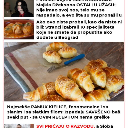
Majkla Džeksona OSTALI U UŽASU:
Nije imao svoj nos, telo mu se
raspadalo, a evo šta su mu pronašli u
želucu
Ako ovo niste probali, kao da niste ni
bili: Stranci izabrali 10 specijaliteta
koje ne smete da propustite ako
dođete u Beograd
Najmekše PAMUK KIFLICE, fenomenalne i sa
slanim i sa slatkim filom: Ispadaju SAVRŠENO baš
svaki put - sa OVIM RECEPTOM nema greške
SVI PRIČAJU O RAZVODU,
a Sloba