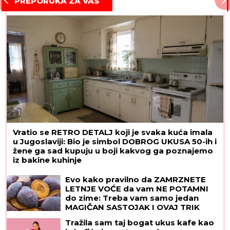
PREPORUKA ZA VAS
Vratio se RETRO DETALJ koji je svaka kuća imala
u Jugoslaviji: Bio je simbol DOBROG UKUSA 50-ih i
žene ga sad kupuju u boji kakvog ga poznajemo
iz bakine kuhinje
Evo kako pravilno da ZAMRZNETE
LETNJE VOĆE da vam NE POTAMNI
do zime: Treba vam samo jedan
MAGIČAN SASTOJAK I OVAJ TRIK
Tražila sam taj bogat ukus kafe kao