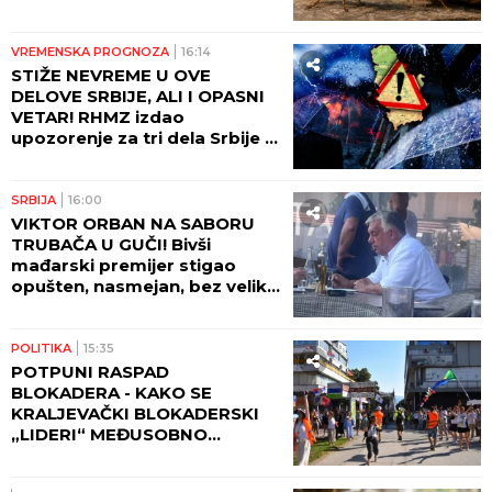
gnezda stršljenova: "DA
VIDITE OVO LUDILO"! (VIDEO)
VREMENSKA PROGNOZA
16:14
STIŽE NEVREME U OVE
DELOVE SRBIJE, ALI I OPASNI
VETAR! RHMZ izdao
upozorenje za tri dela Srbije -
NE IZLAZITE NAPOLJE!
SRBIJA
16:00
VIKTOR ORBAN NA SABORU
TRUBAČA U GUČI! Bivši
mađarski premijer stigao
opušten, nasmejan, bez velike
pompe i naručio SVADBARSKI
KUPUS, ĆEVAPE I PIVO! (FOTO)
POLITIKA
15:35
POTPUNI RASPAD
BLOKADERA - KAKO SE
KRALJEVAČKI BLOKADERSKI
„LIDERI“ MEĐUSOBNO
NAMEŠTAJU