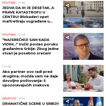
POLITIKA
12:36
JEDVA DA IH JE DESETAK, A
PRAVE KATASTROFU U
CENTRU! Blokaderi opet
maltretiraju sugrađane u
Novom Sadu! (VIDEO)
POLITIKA
12:29
"NAJSREĆNIJI SAM KADA
VIDIM..." Vučić poslao poruku
građanima Srbije: Zbog jedne
stvari je posebno srećan!
12:06
Ako partner ovo radi pred
drugima, možda vam ne daje
dovoljno poštovanja: 5
upozoravajućih znakova
DRUŠTVO
11:54
DRAMATIČNE SCENE U SRBIJI!