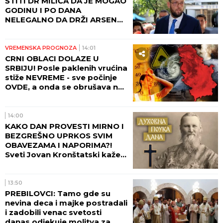
ŠTITI DR MILIĆA DA JE MOGAO
GODINU I PO DANA
NELEGALNO DA DRŽI ARSENAL
ORUŽJA U SVOM POSEDU
VREMENSKA PROGNOZA
14:01
CRNI OBLACI DOLAZE U
SRBIJU! Posle paklenih vrućina
stiže NEVREME - sve počinje
OVDE, a onda se obrušava na
veći deo zemlje! I BEOGRAD
NA UDARU! (FOTO)
14:00
KAKO DAN PROVESTI MIRNO I
BEZGREŠNO UPRKOS SVIM
OBAVEZAMA I NAPORIMA?!
Sveti Jovan Kronštatski kaže
da je potrebo uraditi samo
jedno kad se ujutru ustane!
13:50
PREBILOVCI: Tamo gde su
nevina deca i majke postradali
i zadobili venac svetosti
danas odjekuje molitva za