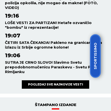
policija opkolila, nije mogao da makne! (FOTO,
VIDEO)
19:16
LOŠE VESTI ZA PARTIZAN! Hetafe ozvaničio
"bombu" iz reprezentacije!
19:07
ČETIRI SATA ČEKANJA! Pakleno na granicama, na
SPORTISSIMO
izlazu iz Srbije ogromne kolone!
19:06
SUTRA JE CRNO SLOVO! Slavimo Svetu
prepodobnomučenicu Paraskevu - Svetu Petku
Rimljanku
POGLEDAJ SVE NAJNOVIJE VESTI
ŠTAMPANO IZDANJE