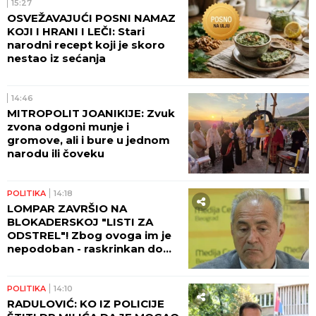
15:27
OSVEŽAVAJUĆI POSNI NAMAZ
KOJI I HRANI I LEČI: Stari
narodni recept koji je skoro
nestao iz sećanja
14:46
MITROPOLIT JOANIKIJE: Zvuk
zvona odgoni munje i
gromove, ali i bure u jednom
narodu ili čoveku
POLITIKA
14:18
LOMPAR ZAVRŠIO NA
BLOKADERSKOJ "LISTI ZA
ODSTREL"! Zbog ovoga im je
nepodoban - raskrinkan do
kraja! (FOTO)
POLITIKA
14:10
RADULOVIĆ: KO IZ POLICIJE