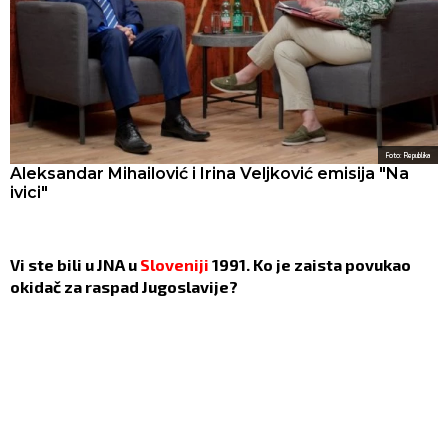
Foto: Republika
Aleksandar Mihailović i Irina Veljković emisija "Na
ivici"
Vi ste bili u JNA u
Sloveniji
1991. Ko je zaista povukao
okidač za raspad Jugoslavije?