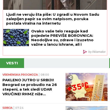
Ljudi ne veruju šta piše: U zgradi u Novom Sadu
zalepljen papir sa ovim natpisom, poruka
postala viralna na internetu
Ovako vaše telo reaguje kad
pojedete PREVIŠE BOROVNICA:
Neodoljive su, zdrave i izuzetno
važne u lancu ishrane, ali i
superhrana IMA SVOJE MANE
by Aklamator
VESTI
VREMENSKA PROGNOZA
08:00
PAKLENO JUTRO U SRBIJI!
Beograd se probudio na 26
stepeni, a tek sledi UDAR
VRUĆINE! RHMZ niže
upozorenja - prete požari, ali
stiže i kiša!
SRBIJA
07:24