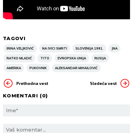
TAGOVI
IRINA VELJKOVIĆ
NA IVICI SMRTI
SLOVENIJA 1991.
JNA
RATKO MLADIĆ
TITO
EVROPSKA UNIJA
RUSIJA
AMERIKA
PUKOVNIK
ALEKSANDAR MIHAILOVIĆ
Prethodna vest
Sledeća vest
KOMENTARI (
0
)