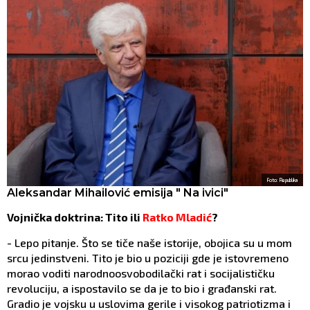
Foto: Republika
Aleksandar Mihailović emisija " Na ivici"
Vojnička doktrina: Tito ili
Ratko Mladić
?
- Lepo pitanje. Što se tiče naše istorije, obojica su u mom
srcu jedinstveni. Tito je bio u poziciji gde je istovremeno
morao voditi narodnoosvobodilački rat i socijalističku
revoluciju, a ispostavilo se da je to bio i građanski rat.
Gradio je vojsku u uslovima gerile i visokog patriotizma i