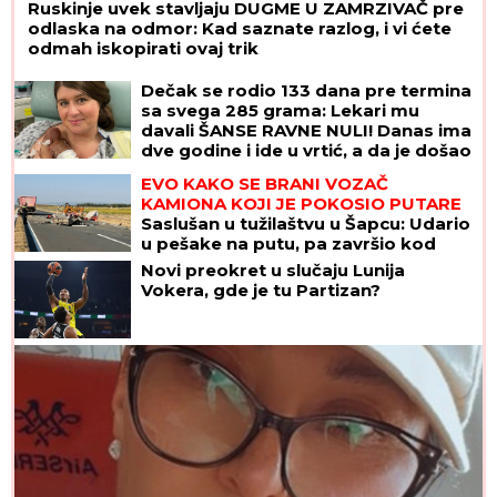
Ruskinje uvek stavljaju DUGME U ZAMRZIVAČ pre
odlaska na odmor: Kad saznate razlog, i vi ćete
odmah iskopirati ovaj trik
Dečak se rodio 133 dana pre termina
sa svega 285 grama: Lekari mu
davali ŠANSE RAVNE NULI! Danas ima
dve godine i ide u vrtić, a da je došao
na svet DAN RANIJE, sudbina bi imala
EVO KAKO SE BRANI VOZAČ
mnogo lošiji scenario
KAMIONA KOJI JE POKOSIO PUTARE
Saslušan u tužilaštvu u Šapcu: Udario
u pešake na putu, pa završio kod
metalne ograde
Novi preokret u slučaju Lunija
Vokera, gde je tu Partizan?