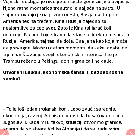
Vojnički, dostigla je nivo pete i šeste generacije u avijaciji.
Njena ratna mornarica trenutno je najjača na svetu. U
sajberatovanju je na prvom mestu, Rusija na drugom,
Amerika tek na trećem. Kina i Rusija zajedno su
neslomljive za ceo svet. Zato je Kina taj igrač koji
odlučuje. Na bilo koju stranu da stane u direktnom sudaru
Rusije i Amerike, taj tas ide dole. Ona je ta kap koja može
da prevagne. Može u datom momentu da kaže: dosta, ne
trpim uništavanje svojih ekonomskih interesa. I to je
Trampu rečeno u Pekingu: do tih granica i ne dalje.
Otvoreni Balkan: ekonomska šansa ili bezbednosna
zamka?
- To je još jedan trojanski konj. Lepo zvuči: saradnja,
ekonomija, razvoj. Ali nismo umeli da to sačuvamo ni u
Jugoslaviji. Kada mi u takvoj situaciji otvorimo granice,
znamo da se stvara Velika Albanija i da svi rade svim