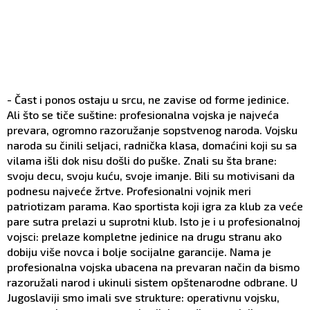
- Čast i ponos ostaju u srcu, ne zavise od forme jedinice.
Ali što se tiče suštine: profesionalna vojska je najveća
prevara, ogromno razoružanje sopstvenog naroda. Vojsku
naroda su činili seljaci, radnička klasa, domaćini koji su sa
vilama išli dok nisu došli do puške. Znali su šta brane:
svoju decu, svoju kuću, svoje imanje. Bili su motivisani da
podnesu najveće žrtve. Profesionalni vojnik meri
patriotizam parama. Kao sportista koji igra za klub za veće
pare sutra prelazi u suprotni klub. Isto je i u profesionalnoj
vojsci: prelaze kompletne jedinice na drugu stranu ako
dobiju više novca i bolje socijalne garancije. Nama je
profesionalna vojska ubacena na prevaran način da bismo
razoružali narod i ukinuli sistem opštenarodne odbrane. U
Jugoslaviji smo imali sve strukture: operativnu vojsku,