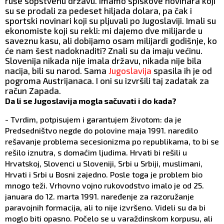
ruše sopstvenu državu. Imamo spiskove novinara koji
su se prodali za pedeset hiljada dolara, pa čak i
sportski novinari koji su pljuvali po Jugoslaviji. Imali su
ekonomiste koji su rekli: mi dajemo dve milijarde u
saveznu kasu, ali dobijamo osam milijardi godišnje, ko
će nam šest nadoknaditi? Znali su da imaju većinu.
Slovenija nikada nije imala državu, nikada nije bila
nacija, bili su narod. Sama
Jugoslavija
spasila ih je od
pogroma Austrijanaca. I oni su izvršili taj zadatak za
račun Zapada.
Da li se Jugoslavija mogla sačuvati i do kada?
- Tvrdim, potpisujem i garantujem životom: da je
Predsedništvo negde do polovine maja 1991. naredilo
rešavanje problema secesionizma po republikama, to bi se
rešilo iznutra, s domaćim ljudima. Hrvati bi rešili u
Hrvatskoj, Slovenci u Sloveniji, Srbi u Srbiji, muslimani,
Hrvati i Srbi u Bosni zajedno. Posle toga je problem bio
mnogo teži. Vrhovno vojno rukovodstvo imalo je od 25.
januara do 12. marta 1991. naređenje za razoružanje
paravojnih formacija, ali to nije izvršeno. Videli su da bi
moglo biti opasno. Počelo se u varaždinskom korpusu, ali