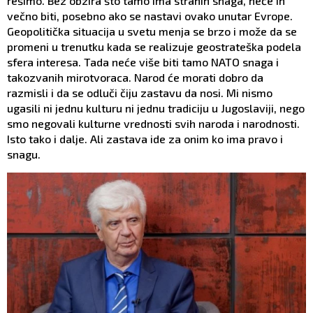
rešimo. Bez obzira što tamo ima stranih snaga, neće ih
večno biti, posebno ako se nastavi ovako unutar Evrope.
Geopolitička situacija u svetu menja se brzo i može da se
promeni u trenutku kada se realizuje geostrateška podela
sfera interesa. Tada neće više biti tamo NATO snaga i
takozvanih mirotvoraca. Narod će morati dobro da
razmisli i da se odluči čiju zastavu da nosi. Mi nismo
ugasili ni jednu kulturu ni jednu tradiciju u Jugoslaviji, nego
smo negovali kulturne vrednosti svih naroda i narodnosti.
Isto tako i dalje. Ali zastava ide za onim ko ima pravo i
snagu.