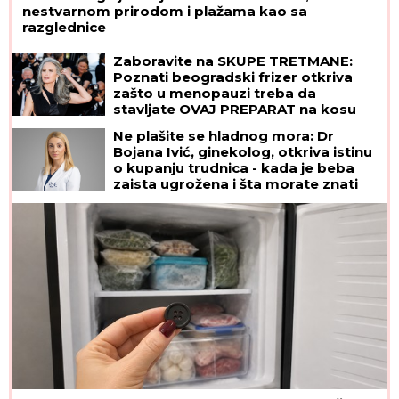
nestvarnom prirodom i plažama kao sa
razglednice
Zaboravite na SKUPE TRETMANE:
Poznati beogradski frizer otkriva
zašto u menopauzi treba da
stavljate OVAJ PREPARAT na kosu
Ne plašite se hladnog mora: Dr
Bojana Ivić, ginekolog, otkriva istinu
o kupanju trudnica - kada je beba
zaista ugrožena i šta morate znati