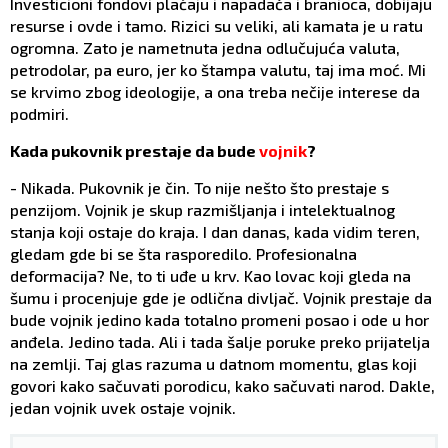
Investicioni fondovi plaćaju i napadača i branioca, dobijaju
resurse i ovde i tamo. Rizici su veliki, ali kamata je u ratu
ogromna. Zato je nametnuta jedna odlučujuća valuta,
petrodolar, pa euro, jer ko štampa valutu, taj ima moć. Mi
se krvimo zbog ideologije, a ona treba nečije interese da
podmiri.
Kada pukovnik prestaje da bude
vojnik
?
- Nikada. Pukovnik je čin. To nije nešto što prestaje s
penzijom. Vojnik je skup razmišljanja i intelektualnog
stanja koji ostaje do kraja. I dan danas, kada vidim teren,
gledam gde bi se šta rasporedilo. Profesionalna
deformacija? Ne, to ti uđe u krv. Kao lovac koji gleda na
šumu i procenjuje gde je odlična divljač. Vojnik prestaje da
bude vojnik jedino kada totalno promeni posao i ode u hor
anđela. Jedino tada. Ali i tada šalje poruke preko prijatelja
na zemlji. Taj glas razuma u datnom momentu, glas koji
govori kako sačuvati porodicu, kako sačuvati narod. Dakle,
jedan vojnik uvek ostaje vojnik.