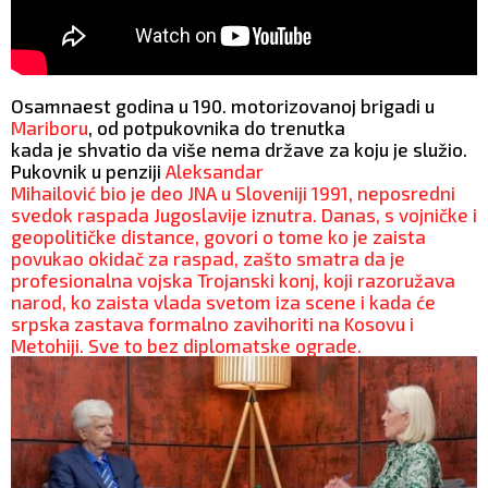
Osamnaest godina u 190. motorizovanoj brigadi u
Mariboru
, od potpukovnika do trenutka
kada je shvatio da više nema države za koju je služio.
Pukovnik u penziji
Aleksandar
Mihailović bio je deo JNA u Sloveniji 1991, neposredni
svedok raspada Jugoslavije iznutra. Danas, s vojničke i
geopolitičke distance, govori o tome ko je zaista
povukao okidač za raspad, zašto smatra da je
profesionalna vojska Trojanski konj, koji razoružava
narod, ko zaista vlada svetom iza scene i kada će
srpska zastava formalno zavihoriti na Kosovu i
Metohiji. Sve to bez diplomatske ograde.