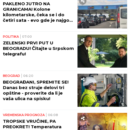
PAKLENO JUTRO NA
GRANICAMA! Kolone
kilometarske, čeka se i do
četiri sata - evo gde je najgora
situacija!
POLITIKA
07:00
ZELENSKI PRVI PUT U
BEOGRADU! Čitajte u Srpskom
telegrafu!
BEOGRAD
06:20
BEOGRAĐANI, SPREMITE SE!
Danas bez struje delovi tri
opštine - proverite da li je
vaša ulica na spisku!
VREMENSKA PROGNOZA
06:08
TROPSKE VRUĆINE, PA
PREOKRET! Temperatura