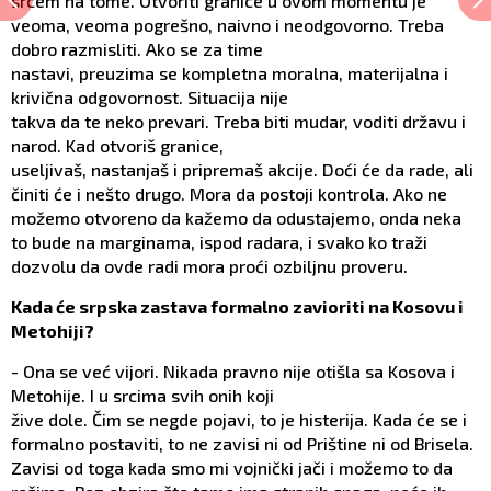
srcem na tome. Otvoriti granice u ovom momentu je
veoma, veoma pogrešno, naivno i neodgovorno. Treba
dobro razmisliti. Ako se za time
nastavi, preuzima se kompletna moralna, materijalna i
krivična odgovornost. Situacija nije
takva da te neko prevari. Treba biti mudar, voditi državu i
narod. Kad otvoriš granice,
useljivaš, nastanjaš i pripremaš akcije. Doći će da rade, ali
činiti će i nešto drugo. Mora da postoji kontrola. Ako ne
možemo otvoreno da kažemo da odustajemo, onda neka
to bude na marginama, ispod radara, i svako ko traži
dozvolu da ovde radi mora proći ozbiljnu proveru.
Kada će srpska zastava formalno zavioriti na Kosovu i
Metohiji?
- Ona se već vijori. Nikada pravno nije otišla sa Kosova i
Metohije. I u srcima svih onih koji
žive dole. Čim se negde pojavi, to je histerija. Kada će se i
formalno postaviti, to ne zavisi ni od Prištine ni od Brisela.
Zavisi od toga kada smo mi vojnički jači i možemo to da