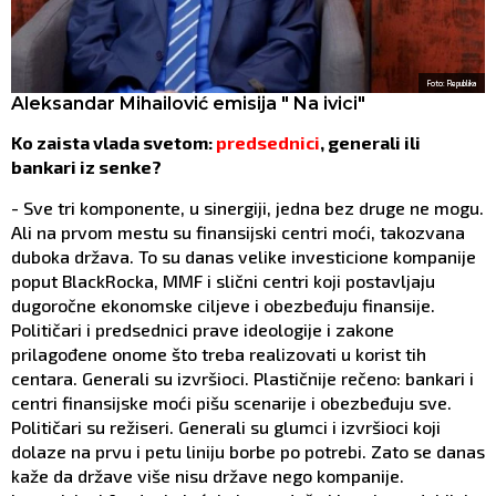
Foto: Republika
Aleksandar Mihailović emisija " Na ivici"
Ko zaista vlada svetom:
predsednici
, generali ili
bankari iz senke?
- Sve tri komponente, u sinergiji, jedna bez druge ne mogu.
Ali na prvom mestu su finansijski centri moći, takozvana
duboka država. To su danas velike investicione kompanije
poput BlackRocka, MMF i slični centri koji postavljaju
dugoročne ekonomske ciljeve i obezbeđuju finansije.
Političari i predsednici prave ideologije i zakone
prilagođene onome što treba realizovati u korist tih
centara. Generali su izvršioci. Plastičnije rečeno: bankari i
centri finansijske moći pišu scenarije i obezbeđuju sve.
Političari su režiseri. Generali su glumci i izvršioci koji
dolaze na prvu i petu liniju borbe po potrebi. Zato se danas
kaže da države više nisu države nego kompanije.