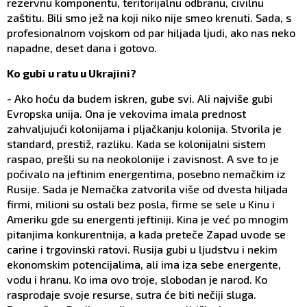
rezervnu komponentu, teritorijalnu odbranu, civilnu
zaštitu. Bili smo jež na koji niko nije smeo krenuti. Sada, s
profesionalnom vojskom od par hiljada ljudi, ako nas neko
napadne, deset dana i gotovo.
Ko gubi u ratu u Ukrajini?
- Ako hoću da budem iskren, gube svi. Ali najviše gubi
Evropska unija. Ona je vekovima imala prednost
zahvaljujući kolonijama i pljačkanju kolonija. Stvorila je
standard, prestiž, razliku. Kada se kolonijalni sistem
raspao, prešli su na neokolonije i zavisnost. A sve to je
počivalo na jeftinim energentima, posebno nemačkim iz
Rusije. Sada je Nemačka zatvorila više od dvesta hiljada
firmi, milioni su ostali bez posla, firme se sele u Kinu i
Ameriku gde su energenti jeftiniji. Kina je već po mnogim
pitanjima konkurentnija, a kada preteče Zapad uvode se
carine i trgovinski ratovi. Rusija gubi u ljudstvu i nekim
ekonomskim potencijalima, ali ima iza sebe energente,
vodu i hranu. Ko ima ovo troje, slobodan je narod. Ko
rasprodaje svoje resurse, sutra će biti nečiji sluga.