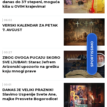
danas do 37 stepeni, moguća
kiša u OVIM krajevima!
06:02
VERSKI KALENDAR ZA PETAK
7. AVGUST
SPORTISSIMO
00:27
ZBOG OVOGA PUCAJU SKORO
SVE LJUBAVI: Starac Jefrem
Arizonski upozorio na grešku
koju mnogi prave
00:01
DANAS JE VELIKI PRAZNIK!
Slavimo Uspenije Svete Ane,
majke Presvete Bogorodice!