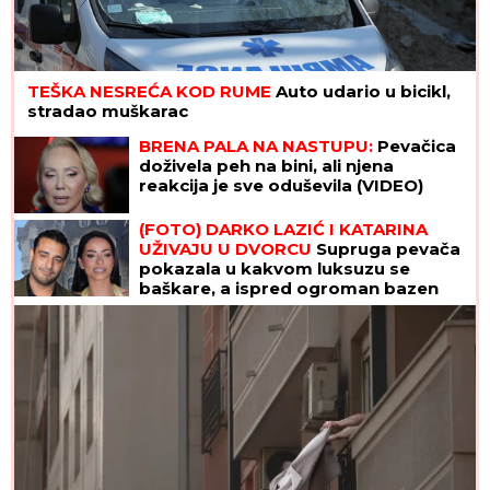
TEŠKA NESREĆA KOD RUME
Auto udario u bicikl,
stradao muškarac
BRENA PALA NA NASTUPU:
Pevačica
doživela peh na bini, ali njena
reakcija je sve oduševila (VIDEO)
(FOTO) DARKO LAZIĆ I KATARINA
UŽIVAJU U DVORCU
Supruga pevača
pokazala u kakvom luksuzu se
baškare, a ispred ogroman bazen