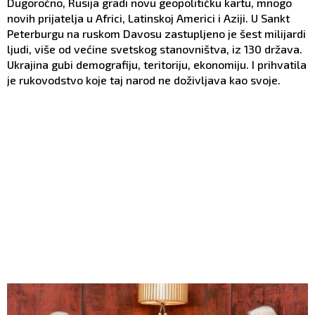
Dugoročno, Rusija gradi novu geopolitičku kartu, mnogo
novih prijatelja u Africi, Latinskoj Americi i Aziji. U Sankt
Peterburgu na ruskom Davosu zastupljeno je šest milijardi
ljudi, više od većine svetskog stanovništva, iz 130 država.
Ukrajina gubi demografiju, teritoriju, ekonomiju. I prihvatila
je rukovodstvo koje taj narod ne doživljava kao svoje.