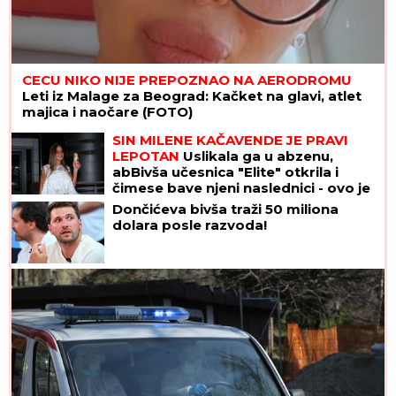
CECU NIKO NIJE PREPOZNAO NA AERODROMU
Leti iz Malage za Beograd: Kačket na glavi, atlet
majica i naočare (FOTO)
SIN MILENE KAČAVENDE JE PRAVI
LEPOTAN
Uslikala ga u abzenu,
abBivša učesnica "Elite" otkrila i
čimese bave njeni naslednici - ovo je
prava ISTINA
Dončićeva bivša traži 50 miliona
dolara posle razvoda!