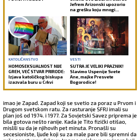
Jefrem Arizonski upozorio
na grešku koju mnogi
prave
KATOLIČANSTVO
VESTI
HOMOSEKSUALNOST NIJE
SUTRA JE VELIKI PRAZNIK!
GREH, VEĆ STVAR PRIRODE:
Slavimo Uspenije Svete
Izjava katoličkog biskupa
Ane, majke Presvete
izazvala buru u Crkvi
Bogorodice!
imao je Zapad. Zapad koji se svetio za poraz u Prvom i
Drugom svetskom ratu. Za rasturanje SFRJ imali su
plan još od 1974. i 1977. Za Sovjetski Savez priprema je
bila gotova nešto ranije. Kada je Tito fizički otišao,
mislili su da je njihovih pet minuta. Pronašli su
secesioniste, ljude koji su za male pare bili spremni da