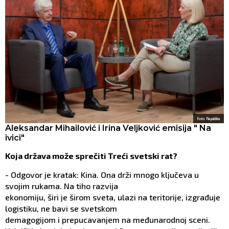
Foto: Republika
Aleksandar Mihailović i Irina Veljković emisija " Na
ivici"
Koja država može sprečiti Treći svetski rat?
- Odgovor je kratak: Kina. Ona drži mnogo ključeva u
svojim rukama. Na tiho razvija
ekonomiju, širi je širom sveta, ulazi na teritorije, izgrađuje
logistiku, ne bavi se svetskom
demagogijom i prepucavanjem na međunarodnoj sceni.