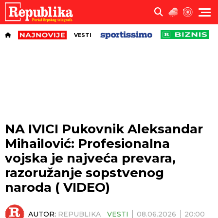
VESTI
NA IVICI Pukovnik Aleksandar
Mihailović: Profesionalna
vojska je najveća prevara,
razoružanje sopstvenog
naroda ( VIDEO)
AUTOR:
REPUBLIKA
VESTI
08.06.2026
20:00