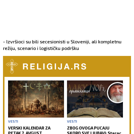
- Izvršioci su bili secesionisti u Sloveniji, ali kompletnu
režiju, scenario i logističku podršku
VESTI
VESTI
VERSKI KALENDAR ZA
ZBOG OVOGA PUCAJU
PETAK 7. AVGUST
SKORO SVE LJUBAVI: Starac