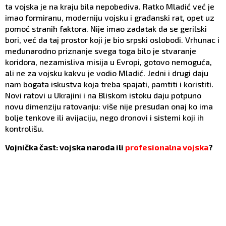
ta vojska je na kraju bila nepobediva. Ratko Mladić već je
imao formiranu, moderniju vojsku i građanski rat, opet uz
pomoć stranih faktora. Nije imao zadatak da se gerilski
bori, već da taj prostor koji je bio srpski oslobodi. Vrhunac i
međunarodno priznanje svega toga bilo je stvaranje
koridora, nezamisliva misija u Evropi, gotovo nemoguća,
ali ne za vojsku kakvu je vodio Mladić. Jedni i drugi daju
nam bogata iskustva koja treba spajati, pamtiti i koristiti.
Novi ratovi u Ukrajini i na Bliskom istoku daju potpuno
novu dimenziju ratovanju: više nije presudan onaj ko ima
bolje tenkove ili avijaciju, nego dronovi i sistemi koji ih
kontrolišu.
Vojnička čast: vojska naroda ili
profesionalna vojska
?