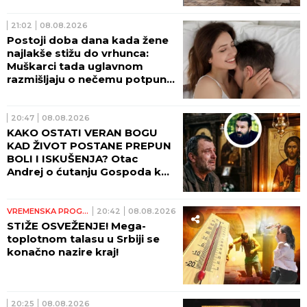
21:02
08.08.2026
Postoji doba dana kada žene
najlakše stižu do vrhunca:
Muškarci tada uglavnom
razmišljaju o nečemu potpuno
drugom
20:47
08.08.2026
KAKO OSTATI VERAN BOGU
KAD ŽIVOT POSTANE PREPUN
BOLI I ISKUŠENJA? Otac
Andrej o ćutanju Gospoda kad
je najteže!
VREMENSKA PROGNOZA
20:42
08.08.2026
STIŽE OSVEŽENJE! Mega-
toplotnom talasu u Srbiji se
konačno nazire kraj!
20:25
08.08.2026