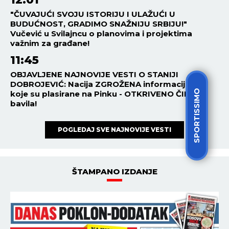
"ČUVAJUĆI SVOJU ISTORIJU I ULAŽUĆI U
BUDUĆNOST, GRADIMO SNAŽNIJU SRBIJU!"
Vučević u Svilajncu o planovima i projektima
važnim za građane!
11:45
OBJAVLJENE NAJNOVIJE VESTI O STANIJI
DOBROJEVIĆ: Nacija ZGROŽENA informacijama
SPORTISSIMO
koje su plasirane na Pinku - OTKRIVENO ČIME SE
bavila!
POGLEDAJ SVE NAJNOVIJE VESTI
ŠTAMPANO IZDANJE