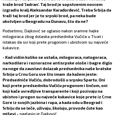
traže brod 'Jadran'. Taj brod je sopstvenim novcem
izgradio kralj Aleksandar Karađorđević. Treba Srbija da
traži taj brod jer je to srpski brod, pa neka bude
ukotvljen u Beogradu na Dunavu, što da ne?
Podsetimo, Dajković se oglasio nakon sramne hajke
milogoraca zbog dolaska predsednika Vučića u Tivat i
istakao da svi koji prete progonom i ubistvom su najveće
kukavice.
- Kad vidim koliko se ustaša, milogoraca, natogoraca,
narkodilera i raznorazne antisrpske ološe i bagre diglo
na noge da zaustavi dolazak predsednika naše bratske
Srbije u Crnu Goru sve što imam da kažem jeste:
Predsedniče Vučiću, dobrodošli u srpsku Spartu. Oni
koji prete predsedniku Vučiću progonom i linčom, oni
koji kače uvredljive transparente i koji pozivaju na
ubistvo i progon su najveće kukavice koje prete iz Crne
Gore iz svojih jazbina i rupa, a kada odu u Beograd i
Srbiju da se leče, uživaju, školuju, provode ćute kao
miševi -
naglasio je Dajković.