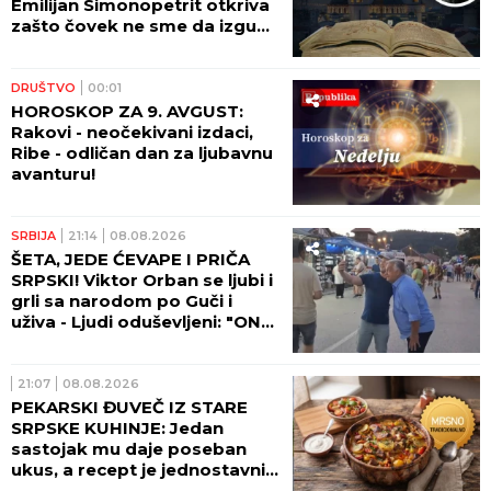
Emilijan Simonopetrit otkriva
zašto čovek ne sme da izgubi
nadu
DRUŠTVO
00:01
HOROSKOP ZA 9. AVGUST:
Rakovi - neočekivani izdaci,
Ribe - odličan dan za ljubavnu
avanturu!
SRBIJA
21:14
08.08.2026
ŠETA, JEDE ĆEVAPE I PRIČA
SRPSKI! Viktor Orban se ljubi i
grli sa narodom po Guči i
uživa - Ljudi oduševljeni: "ON
JE LEGENDA!" (FOTO, VIDEO)
21:07
08.08.2026
PEKARSKI ĐUVEČ IZ STARE
SRPSKE KUHINJE: Jedan
sastojak mu daje poseban
ukus, a recept je jednostavniji
nego što mislite