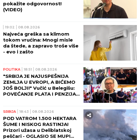
pokažite odgovornost!
(VIDEO)
19:02
08.08.2026
Najveća greška sa klimom
tokom vrućina: Mnogi misle
da štede, a zapravo troše više
- evo i zašto
POLITIKA
18:51
08.08.2026
"SRBIJA JE NAJUSPEŠNIJA
ZEMLJA U EVROPI, A BIĆEMO
JOŠ BOLJI!" Vučić u Belegišu:
POVEĆANJE PLATA I PENZIJA
OVE GODINE!
SRBIJA
18:43
08.08.2026
POD VATROM 1.500 HEKTARA
ŠUME I NISKOG RASTINJA!
Prizori užasa u Deliblatskoj
peščari - OGLASIO SE MUP!