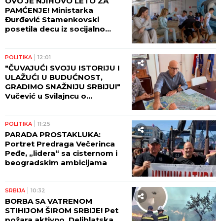
OVO JE NJIHOVO LETO ZA
PAMĆENJE! Ministarka
Đurđević Stamenkovski
posetila decu iz socijalno
ugroženih i hraniteljskih
porodica koja borave u
Baošićima!
POLITIKA
12:01
"ČUVAJUĆI SVOJU ISTORIJU I
ULAŽUĆI U BUDUĆNOST,
GRADIMO SNAŽNIJU SRBIJU!"
Vučević u Svilajncu o
planovima i projektima
važnim za građane!
POLITIKA
11:25
PARADA PROSTAKLUKA:
Portret Predraga Večerinca
Peđe, „lidera“ sa cisternom i
beogradskim ambicijama
SRBIJA
10:32
BORBA SA VATRENOM
STIHIJOM ŠIROM SRBIJE! Pet
požara aktivno, Deliblatska