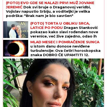
(FOTO) EVO GDE SE NALAZI PRVI MUŽ JOVANE
JEREMIĆ
Dok svi bruje o Draganovoj veridbi,
Vojislav napustio Srbiju, a voditeljki je velika
podrška: "Brak nam je bio savršen"
(FOTO) TORTA U OBLIKU SRCA,
LATICE PO PODU
Dragan Stanković
pokazao kako slavi rođendan nove
verenice, već žive zajedno, odao ih
jedan detalj
MLAD MESEC I POMRAČENJE SUNCA
u istom danu donose neviđene
turbulencije: Ova četiri horoskopska
znaka DOBRO ĆE UPAMTITI 12.
avgust - od tad im se ŽIVOT MENJA
NAGLAVAČKE