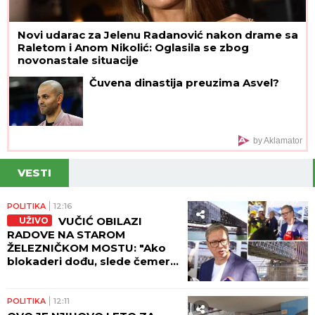
Novi udarac za Jelenu Radanović nakon drame sa
Raletom i Anom Nikolić: Oglasila se zbog
novonastale situacije
Čuvena dinastija preuzima Asvel?
by Aklamator
VESTI
POLITIKA
12:16
VUČIĆ OBILAZI
UŽIVO
RADOVE NA STAROM
ŽELEZNIČKOM MOSTU: "Ako
blokaderi dođu, slede čemer,
jad i BEZNAĐE"!
POLITIKA
12:11