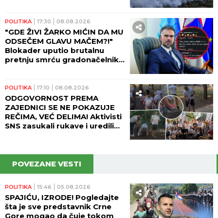
(FOTO)
POLITIKA
17:30
08.08.2026
"GDE ŽIVI ŽARKO MIĆIN DA MU
ODSEČEM GLAVU MAČEM?!"
Blokader uputio brutalnu
pretnju smrću gradonačelniku
Novog Sada!
POLITIKA
17:10
08.08.2026
ODGOVORNOST PREMA
ZAJEDNICI SE NE POKAZUJE
REČIMA, VEĆ DELIMA! Aktivisti
SNS zasukali rukave i uredili
Beograd! (FOTO, VIDEO)
POVEZANE VESTI
POLITIKA
15:46
05.08.2026
SPAJIĆU, IZRODE! Pogledajte
šta je sve predstavnik Crne
Gore mogao da čuje tokom