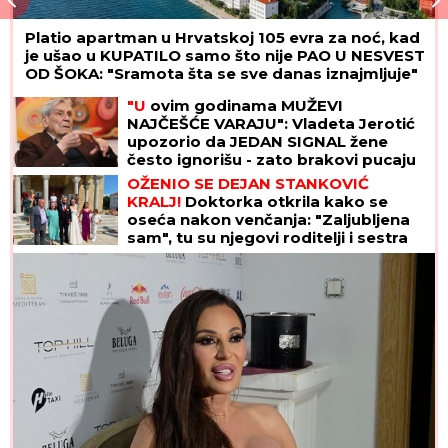
Platio apartman u Hrvatskoj 105 evra za noć, kad
je ušao u KUPATILO samo što nije PAO U NESVEST
OD ŠOKA: "Sramota šta se sve danas iznajmljuje"
"U
ovim godinama MUŽEVI
NAJČEŠĆE VARAJU": Vladeta Jerotić
upozorio da JEDAN SIGNAL žene
često ignorišu - zato brakovi pucaju
OŽENIO SE DEJAN STANKOVIĆ
KRALJ!
Doktorka otkrila kako se
oseća nakon venčanja: "Zaljubljena
sam", tu su njegovi roditelji i sestra
(VIDEO)