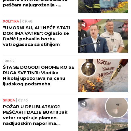
peščara najugroženija -
stotine ljudi danonoćno na
terenu! (VIDEO)
POLITIKA
09:48
"UMORNI SU, ALI NEĆE STATI
DOK IMA VATRE": Oglasio se
Dačić i pohvalio borbu
vatrogasaca sa stihijom
08:02
ŠTA SE DOGODI ONOME KO SE
RUGA SVETINJI: Vladika
Nikolaj upozorava na cenu
ljudskog podsmeha
SRBIJA
07:45
POŽAR U DELIBLATSKOJ
PEŠČARI I DALJE BUKTI! Jak
vetar raspiruje plamen,
nadljudskim naporima
vatrogasaca odbranjeno