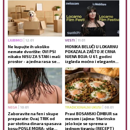
LJUBIMCI
12:01
VESTI
11:01
Ne kupujte ih ukoliko
MONIKA BELUČI U LOKARNU
nemate dvorište: OVI PSI
POKAZALA ZAŠTO JE CRNA
nikako NISU ZA STAN i mali
NJENA BOJA: U 61. godini
prostor - a jedna rasa se
izgleda moćno i elegantno,
posebno izdvaja kao
dok jedan detalj SVI
temperamentna!
komentarišu (FOTO)
NEGA
10:01
TRADICIONALNI UKUSI
08:01
Zaboravite na fen i skupe
Pravi BOSANSKI ČIMBUR sa
preparate: Ovaj TRIK od
mesom i jajima: Starinsko
par stotina dinara spasava
jelo koje se sprema u
kosu POSLE MORA- više
jednom tiganju (RECEPT)