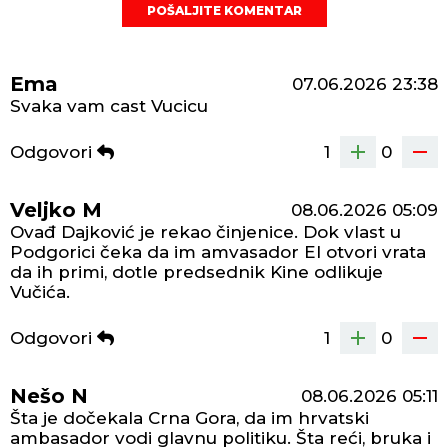
POŠALJITE KOMENTAR
Ema
07.06.2026
23:38
Svaka vam cast Vucicu
Odgovori
1
0
Veljko M
08.06.2026
05:09
Ovađ Dajković je rekao činjenice. Dok vlast u
Podgorici čeka da im amvasador EI otvori vrata
da ih primi, dotle predsednik Kine odlikuje
Vučića.
Odgovori
1
0
Nešo N
08.06.2026
05:11
Šta je dočekala Crna Gora, da im hrvatski
ambasador vodi glavnu politiku. Šta reći, bruka i