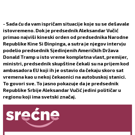
- Sada ću da vam ispričam situacije koje su se dešavale
istovremeno. Dok je predsednik Aleksandar Vučić
primao najviši kineski orden od predsednika Narodne
Republike Kine Si Đinpinga, a sutra je njegov intervju
podelio predsednik Sjedinjenih Američkih Država
Donald Tramp u isto vreme kompletna vlast, premijer,
ministri, predsednik skupštine čekali su na prijem kod
ambasadora EU koji ih je ostavio da čekaju skoro sat
vremena kao u nekoj čekaonici na autobuskoj stanici.
To govori sve. To jasno pokazuje da je predsednik
Republike Srbije Aleksandar Vučić jedini političar u
regionu koji ima svetski značaj.