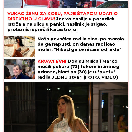
VUKAO ŽENU ZA KOSU, PA JE ŠTAPOM UDARIO
DIREKTNO U GLAVU!
Jezivo nasilje u porodici:
Istrčala na ulicu u panici, nasilnik je stigao,
prolaznici sprečili katastrofu
Naša pevačica rodila sina, pa morala
da ga napusti, on danas radi kao
moler: "Nikad ga se nisam odrekla"
KRVAVI EVRI
Dok su Milica i Marko
mučili pekara (73) tokom intimnog
odnosa, Martina (30) je u "puntu"
radila JEDNU stvar! (FOTO, VIDEO)