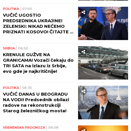
naselje Šumarak!
POLITIKA
07:00
VUČIĆ UGOSTIO
PREDSEDNIKA UKRAJINE!
ZELENSKI: NIKAD NEĆEMO
PRIZNATI KOSOVO! ČITAJTE U
SRPSKOM TELEGRAFU!
SRBIJA
06:50
KRENULE GUŽVE NA
GRANICAMA! Vozači čekaju do
TRI SATA na izlazu iz Srbije,
evo gde je najkritičnije!
POLITIKA
06:35
VUČIĆ DANAS U BEOGRADU
NA VODI! Predsednik obilazi
radove na rekonstrukciji
Starog železničkog mosta!
VREMENSKA PROGNOZA
06:08