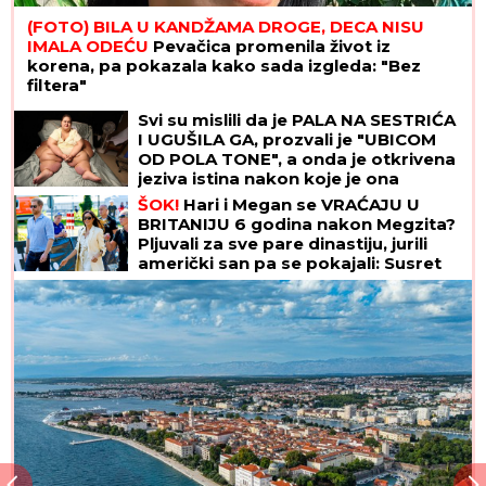
(FOTO) BILA U KANDŽAMA DROGE, DECA NISU
IMALA ODEĆU
Pevačica promenila život iz
korena, pa pokazala kako sada izgleda: "Bez
filtera"
Svi su mislili da je PALA NA SESTRIĆA
I UGUŠILA GA, prozvali je "UBICOM
OD POLA TONE", a onda je otkrivena
jeziva istina nakon koje je ona
SMRŠALA 400 KILOGRAMA
ŠOK!
Hari i Megan se VRAĆAJU U
BRITANIJU 6 godina nakon Megzita?
Pljuvali za sve pare dinastiju, jurili
američki san pa se pokajali: Susret
sa Čarlsom mogao bi da najavi
preokret