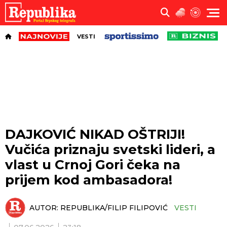
VESTI
DAJKOVIĆ NIKAD OŠTRIJI!
Vučića priznaju svetski lideri, a
vlast u Crnoj Gori čeka na
prijem kod ambasadora!
AUTOR:
REPUBLIKA/FILIP FILIPOVIĆ
VESTI