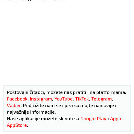
Poštovani čitaoci, možete nas pratiti i na platformama:
Facebook
,
Instagram
,
YouTube
,
TikTok
,
Telegram
,
Vajber
. Pridružite nam se i prvi saznajte najnovije i
najvažnije informacije.
Naše aplikacije možete skinuti sa
Google Play
i
Apple
AppStore
.