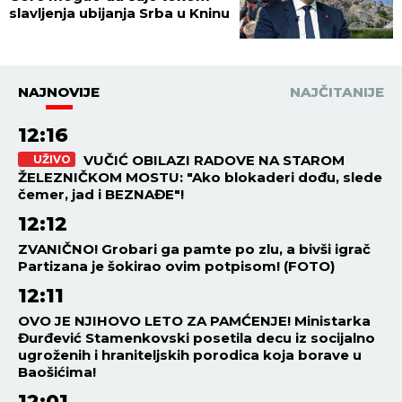
slavljenja ubijanja Srba u Kninu
NAJNOVIJE
NAJČITANIJE
12:16
VUČIĆ OBILAZI RADOVE NA STAROM
UŽIVO
ŽELEZNIČKOM MOSTU: "Ako blokaderi dođu, slede
čemer, jad i BEZNAĐE"!
12:12
ZVANIČNO! Grobari ga pamte po zlu, a bivši igrač
Partizana je šokirao ovim potpisom! (FOTO)
12:11
OVO JE NJIHOVO LETO ZA PAMĆENJE! Ministarka
Đurđević Stamenkovski posetila decu iz socijalno
ugroženih i hraniteljskih porodica koja borave u
Baošićima!
12:01