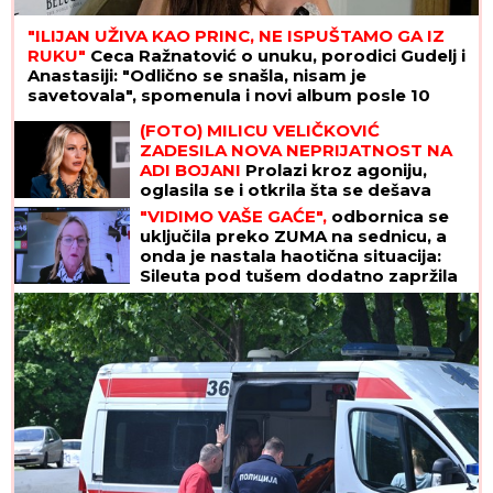
"ILIJAN UŽIVA KAO PRINC, NE ISPUŠTAMO GA IZ
RUKU"
Ceca Ražnatović o unuku, porodici Gudelj i
Anastasiji: "Odlično se snašla, nisam je
savetovala", spomenula i novi album posle 10
godina
(FOTO) MILICU VELIČKOVIĆ
ZADESILA NOVA NEPRIJATNOST NA
ADI BOJANI
Prolazi kroz agoniju,
oglasila se i otkrila šta se dešava
nakon haosa sa Terzom
"VIDIMO VAŠE GAĆE",
odbornica se
uključila preko ZUMA na sednicu, a
onda je nastala haotična situacija:
Sileuta pod tušem dodatno zapržila
čorbu