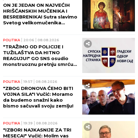
ON JE JEDAN ON NAJVEĆIH
HRIŠĆANSKIH MUČENIKA I
BESREBRENIKA! Sutra slavimo
Svetog velikomučenika
Pantelejmona!
POLITIKA
20:06
08.08.2026
"TRAŽIMO OD POLICIJE I
TUŽILAŠTVA DA HITNO
REAGUJU!" GO SNS osudio
monstruoznu pretnju smrću
Žarku Mićinu!
POLITIKA
19:57
08.08.2026
"ZBOG DRONOVA ĆEMO BITI
VOJNA SILA"! Vučić: Moramo
da budemo snažni kako
bismo sačuvali svoju zemlju!
POLITIKA
19:39
08.08.2026
"IZBORI NAJKASNIJE ZA TRI
MESECA!" Vučić: Molim vas