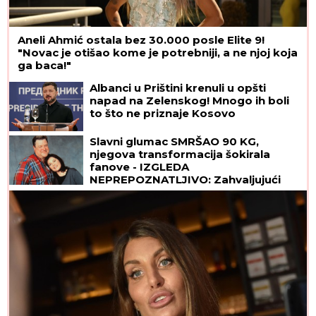
Aneli Ahmić ostala bez 30.000 posle Elite 9!
"Novac je otišao kome je potrebniji, a ne njoj koja
ga baca!"
Albanci u Prištini krenuli u opšti
napad na Zelenskog! Mnogo ih boli
to što ne priznaje Kosovo
Slavni glumac SMRŠAO 90 KG,
njegova transformacija šokirala
fanove - IZGLEDA
NEPREPOZNATLJIVO: Zahvaljujući
ovom režimu uspeo je da se
PREPOLOVI