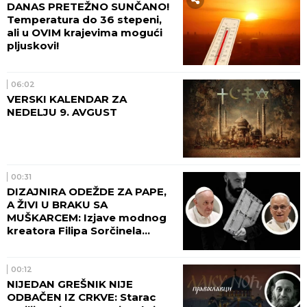
DANAS PRETEŽNO SUNČANO!
Temperatura do 36 stepeni,
ali u OVIM krajevima mogući
pljuskovi!
06:02
VERSKI KALENDAR ZA
NEDELJU 9. AVGUST
00:31
DIZAJNIRA ODEŽDE ZA PAPE,
A ŽIVI U BRAKU SA
MUŠKARCEM: Izjave modnog
kreatora Filipa Sorčinela
otvorile neprijatno pitanje za
Katoličku crkvu
00:12
NIJEDAN GREŠNIK NIJE
ODBAČEN IZ CRKVE: Starac