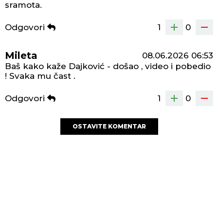
sramota.
Odgovori
1
0
Mileta
08.06.2026
06:53
Baš kako kaže Dajković - došao , video i pobedio
! Svaka mu čast .
Odgovori
1
0
OSTAVITE KOMENTAR