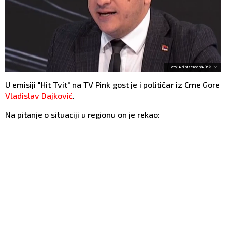
Foto: Printscreen/Pink TV
U emisiji "Hit Tvit" na TV Pink gost je i političar iz Crne Gore
Vladislav Dajković
.
Na pitanje o situaciji u regionu on je rekao: