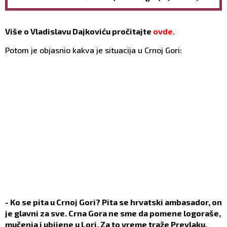
neće biti KAO SLAMA
Više o Vladislavu Dajkoviću pročitajte
ovde.
Potom je objasnio kakva je situacija u Crnoj Gori:
- Ko se pita u Crnoj Gori? Pita se hrvatski ambasador, on
je glavni za sve. Crna Gora ne sme da pomene logoraše,
mučenja i ubijene u Lori. Za to vreme traže Prevlaku,