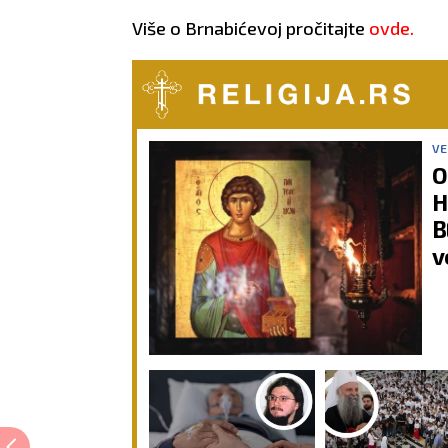
Više o Brnabićevoj pročitajte
ovde.
VE
O
H
B
v