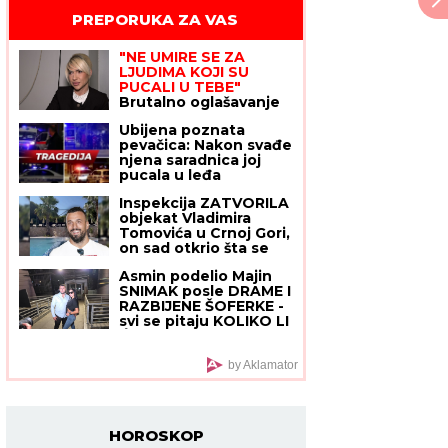
PREPORUKA ZA VAS
"NE UMIRE SE ZA
LJUDIMA KOJI SU
PUCALI U TEBE"
Brutalno oglašavanje
Jovane Jeremić 5 dana
Ubijena poznata
nakon veridbe
pevačica: Nakon svađe
Dragana Stankovića:
njena saradnica joj
"Znali su šta rade"
pucala u leđa
Inspekcija ZATVORILA
objekat Vladimira
Tomovića u Crnoj Gori,
on sad otkrio šta se
dešava: "Neki se slade,
Asmin podelio Majin
neću im zaboraviti"
SNIMAK posle DRAME I
RAZBIJENE ŠOFERKE -
svi se pitaju KOLIKO LI
ĆE OVO POTRAJATI?
(VIDEO)
by Aklamator
HOROSKOP