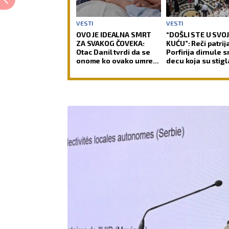
VESTI
VESTI
OVO JE IDEALNA SMRT
“DOŠLI STE U SVO
ZA SVAKOG ČOVEKA:
KUĆU”: Reči patrij
Otac Danil tvrdi da se
Porfirija dirnule 
onome ko ovako umre
decu koja su stigl
automatski spiraju svi
celog sveta (FOT
grehovi, osim dva