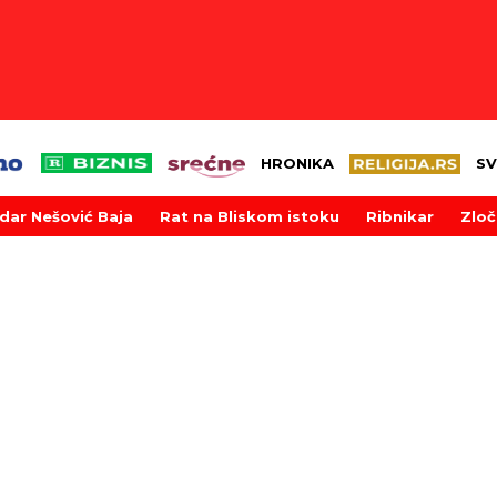
HRONIKA
SV
dar Nešović Baja
Rat na Bliskom istoku
Ribnikar
Zloč