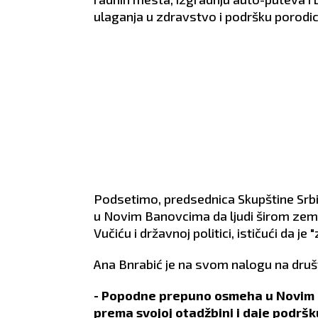
ulaganja u zdravstvo i podršku porodi
Podsetimo, predsednica Skupštine Srbi
u Novim Banovcima da ljudi širom zem
Vučiću i državnoj politici, ističući da je
Ana Bnrabić je na svom nalogu na druš
- Popodne prepuno osmeha u Novim B
prema svojoj otadžbini i daje podrš