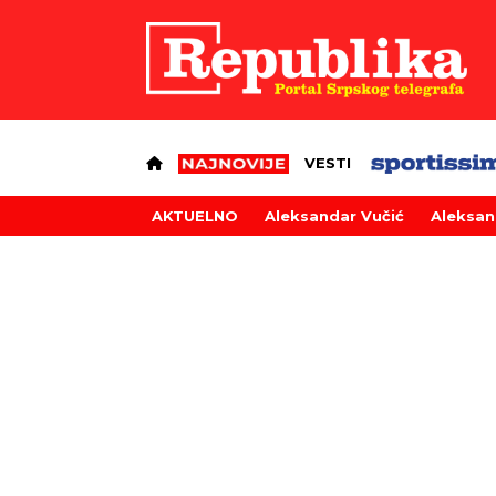
VESTI
AKTUELNO
Aleksandar Vučić
Aleksan