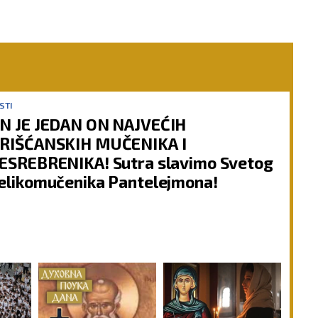
STI
N JE JEDAN ON NAJVEĆIH
RIŠĆANSKIH MUČENIKA I
ESREBRENIKA! Sutra slavimo Svetog
elikomučenika Pantelejmona!