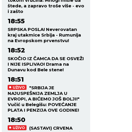
tokom vrućina: Mnogi misle da
štede, a zapravo troše više - evo
i zašto
18:55
SRPSKA POSLA! Neverovatan
kraj utakmice Srbija - Rumunija
na Evropskom prvenstvu!
18:52
SKOČIO IZ ČAMCA DA SE OSVEŽI
I NIJE ISPLIVAO! Drama na
Dunavu kod Bele stene!
18:51
"SRBIJA JE
UŽIVO
NAJUSPEŠNIJA ZEMLJA U
EVROPI, A BIĆEMO JOŠ BOLJI!"
Vučić u Belegišu: POVEĆANJE
PLATA I PENZIJA OVE GODINE!
18:50
(SASTAVI) CRVENA
UŽIVO