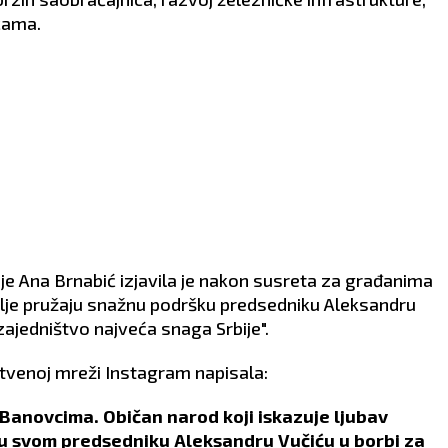
cama.
je Ana Brnabić izjavila je nakon susreta za građanima
lje pružaju snažnu podršku predsedniku Aleksandru
 "zajedništvo najveća snaga Srbije".
tvenoj mreži Instagram napisala:
anovcima. Običan narod koji iskazuje ljubav
ku svom predsedniku Aleksandru Vučiću u borbi za