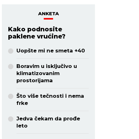
ANKETA
Kako podnosite
paklene vrućine?
Uopšte mi ne smeta +40
Boravim u isključivo u
klimatizovanim
prostorijama
Što više tečnosti i nema
frke
Jedva čekam da prođe
leto