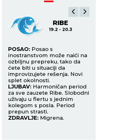
A
RIBE
O
19.2 - 20.3
21.3
POSAO:
Posao s
POSAO:
Moraćete 
ete
inostranstvom može naići na
poslovni put zbog 
a
ozbiljnu prepreku, tako da
razloga, a to se ne
 u
ćete biti u situaciji da
vašim poslodavci
improvizujete rešenja. Novi
Pripremite plan B.
Tanjug/RADE PRELIĆ
splet okolnosti.
LJUBAV:
Danas va
ači
LJUBAV:
Harmoničan period
manji porodičan p
za sve zauzete Ribe. Slobodni
koji ćete morati s
uživaju u flertu s jednim
rešite. Slobodni O
kolegom s posla. Period
danas mogu upozn
prepun strasti.
zanimljivu Vodoliju
ZDRAVLJE:
Migrena.
ZDRAVLJE:
Solidn
.