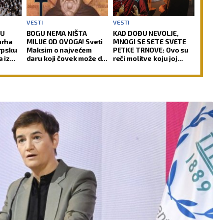
VESTI
VESTI
JU
BOGU NEMA NIŠTA
KAD DOĐU NEVOLJE,
arha
MILIJE OD OVOGA! Sveti
MNOGI SE SETE SVETE
srpsku
Maksim o najvećem
PETKE TRNOVE: Ovo su
a iz
daru koji čovek može da
reči molitve koju joj
O)
stekne za života!
upućuju