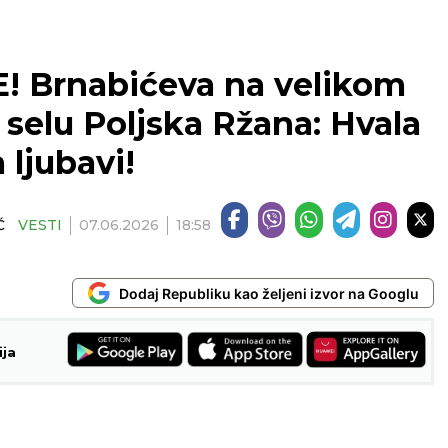
 Brnabićeva na velikom
elu Poljska Ržana: Hvala
 ljubavi!
Ć
VESTI
07.06.2026
18:58
Dodaj Republiku kao željeni izvor na Googlu
ija