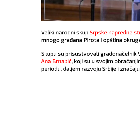
Veliki narodni skup
Srpske napredne st
mnogo građana Pirota i opština okrug
Skupu su prisustvovali gradonačelnik V
Ana Brnabić
, koji su u svojim obraćan
periodu, daljem razvoju Srbije i značaju