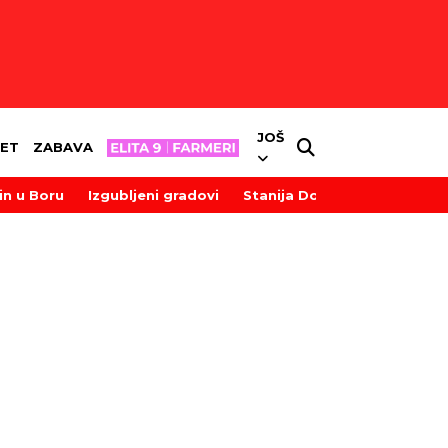
JOŠ
ET
ZABAVA
in u Boru
Izgubljeni gradovi
Stanija Dobrojević