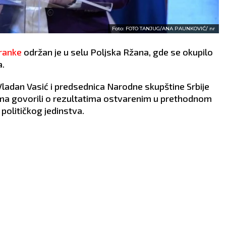
Foto: FOTO TANJUG/ANA PAUNKOVIĆ/ nr
ranke
održan je u selu Poljska Ržana, gde se okupilo
a.
ladan Vasić i predsednica Narodne skupštine Srbije
jima govorili o rezultatima ostvarenim u prethodnom
 političkog jedinstva.