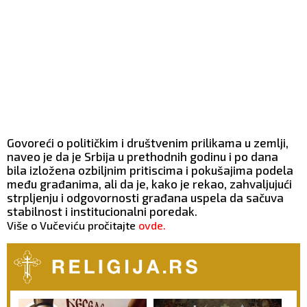
Govoreći o političkim i društvenim prilikama u zemlji,
naveo je da je Srbija u prethodnih godinu i po dana
bila izložena ozbiljnim pritiscima i pokušajima podela
među građanima, ali da je, kako je rekao, zahvaljujući
strpljenju i odgovornosti građana uspela da sačuva
stabilnost i institucionalni poredak.
Više o Vučeviću pročitajte
ovde.