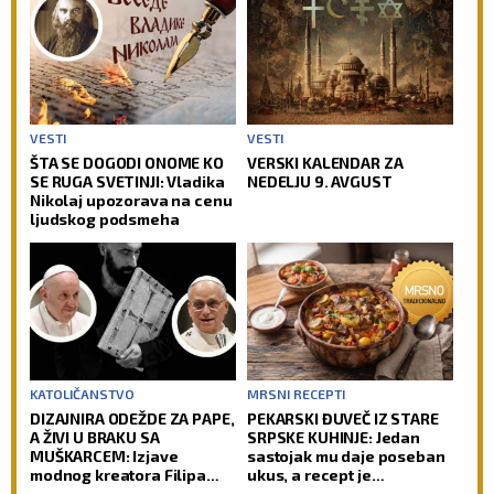
VESTI
VESTI
ŠTA SE DOGODI ONOME KO
VERSKI KALENDAR ZA
SE RUGA SVETINJI: Vladika
NEDELJU 9. AVGUST
Nikolaj upozorava na cenu
ljudskog podsmeha
KATOLIČANSTVO
MRSNI RECEPTI
DIZAJNIRA ODEŽDE ZA PAPE,
PEKARSKI ĐUVEČ IZ STARE
A ŽIVI U BRAKU SA
SRPSKE KUHINJE: Jedan
MUŠKARCEM: Izjave
sastojak mu daje poseban
modnog kreatora Filipa
ukus, a recept je
Sorčinela otvorile
jednostavniji nego što