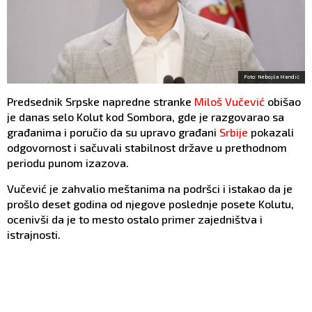
Foto: Nebojša Mandić
Predsednik Srpske napredne stranke
Miloš Vučević
obišao
je danas selo Kolut kod Sombora, gde je razgovarao sa
građanima i poručio da su upravo građani
Srbije
pokazali
odgovornost i sačuvali stabilnost države u prethodnom
periodu punom izazova.
Vučević je zahvalio meštanima na podršci i istakao da je
prošlo deset godina od njegove poslednje posete Kolutu,
ocenivši da je to mesto ostalo primer zajedništva i
istrajnosti.