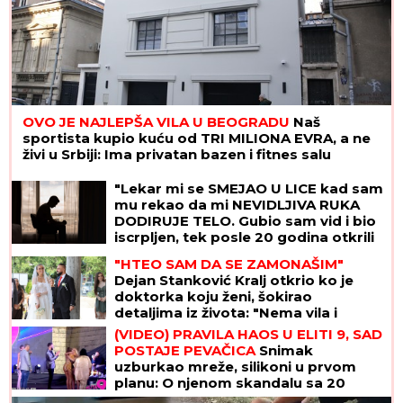
OVO JE NAJLEPŠA VILA U BEOGRADU
Naš
sportista kupio kuću od TRI MILIONA EVRA, a ne
živi u Srbiji: Ima privatan bazen i fitnes salu
"Lekar mi se SMEJAO U LICE kad sam
mu rekao da mi NEVIDLJIVA RUKA
DODIRUJE TELO. Gubio sam vid i bio
iscrpljen, tek posle 20 godina otkrili
su od ČEGA BOLUJEM"
"HTEO SAM DA SE ZAMONAŠIM"
Dejan Stanković Kralj otkrio ko je
doktorka koju ženi, šokirao
detaljima iz života: "Nema vila i
kamiona" (VIDEO)
(VIDEO) PRAVILA HAOS U ELITI 9, SAD
POSTAJE PEVAČICA
Snimak
uzburkao mreže, silikoni u prvom
planu: O njenom skandalu sa 20
godina starijim brujao Balkan