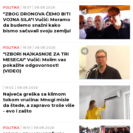
POLITIKA
19:57
08.08.2026
"ZBOG DRONOVA ĆEMO BITI
VOJNA SILA"! Vučić: Moramo
da budemo snažni kako
bismo sačuvali svoju zemlju!
POLITIKA
19:39
08.08.2026
"IZBORI NAJKASNIJE ZA TRI
MESECA!" Vučić: Molim vas
pokažite odgovornost!
(VIDEO)
19:02
08.08.2026
Najveća greška sa klimom
tokom vrućina: Mnogi misle
da štede, a zapravo troše više
- evo i zašto
POLITIKA
18:51
08.08.2026