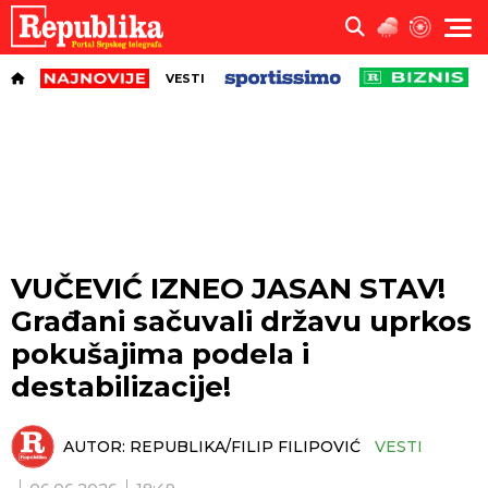
VESTI
VUČEVIĆ IZNEO JASAN STAV!
Građani sačuvali državu uprkos
pokušajima podela i
destabilizacije!
AUTOR:
REPUBLIKA/FILIP FILIPOVIĆ
VESTI