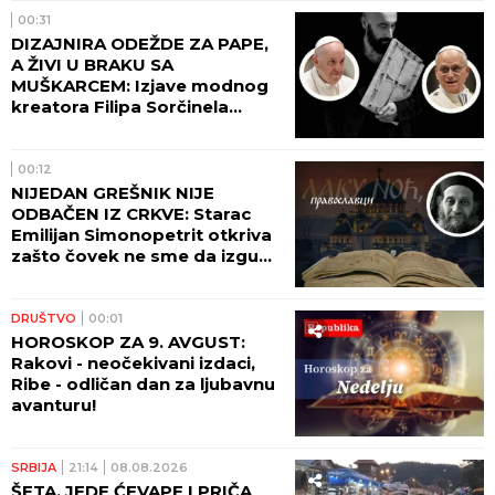
00:31
DIZAJNIRA ODEŽDE ZA PAPE,
A ŽIVI U BRAKU SA
MUŠKARCEM: Izjave modnog
kreatora Filipa Sorčinela
otvorile neprijatno pitanje za
Katoličku crkvu
00:12
NIJEDAN GREŠNIK NIJE
ODBAČEN IZ CRKVE: Starac
Emilijan Simonopetrit otkriva
zašto čovek ne sme da izgubi
nadu
DRUŠTVO
00:01
HOROSKOP ZA 9. AVGUST:
Rakovi - neočekivani izdaci,
Ribe - odličan dan za ljubavnu
avanturu!
SRBIJA
21:14
08.08.2026
ŠETA, JEDE ĆEVAPE I PRIČA