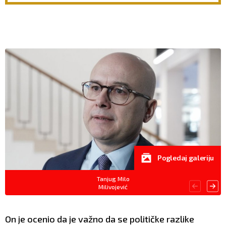
neprijatno pitanje za
mislite
Katoličku crkvu
Pogledaj galeriju
Tanjug Milo
Milivojević
On je ocenio da je važno da se političke razlike