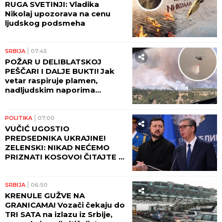
RUGA SVETINJI: Vladika
Nikolaj upozorava na cenu
ljudskog podsmeha
SRBIJA
07:45
POŽAR U DELIBLATSKOJ
PEŠČARI I DALJE BUKTI! Jak
vetar raspiruje plamen,
nadljudskim naporima
vatrogasaca odbranjeno
naselje Šumarak!
POLITIKA
07:00
VUČIĆ UGOSTIO
PREDSEDNIKA UKRAJINE!
ZELENSKI: NIKAD NEĆEMO
PRIZNATI KOSOVO! ČITAJTE U
SRPSKOM TELEGRAFU!
SRBIJA
06:50
KRENULE GUŽVE NA
GRANICAMA! Vozači čekaju do
TRI SATA na izlazu iz Srbije,