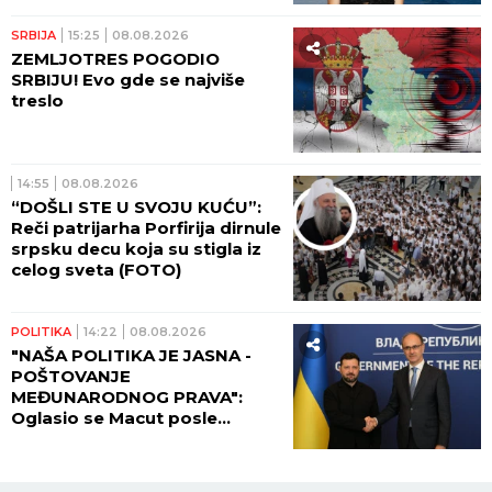
SRBIJA
15:25
08.08.2026
ZEMLJOTRES POGODIO
SRBIJU! Evo gde se najviše
treslo
14:55
08.08.2026
“DOŠLI STE U SVOJU KUĆU”:
Reči patrijarha Porfirija dirnule
srpsku decu koja su stigla iz
celog sveta (FOTO)
POLITIKA
14:22
08.08.2026
"NAŠA POLITIKA JE JASNA -
POŠTOVANJE
MEĐUNARODNOG PRAVA":
Oglasio se Macut posle
sastanka sa Zelenskim