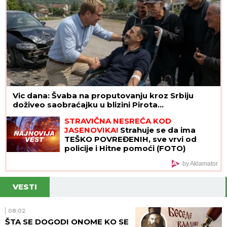
Vic dana: Švaba na proputovanju kroz Srbiju
doživeo saobraćajku u blizini Pirota...
STRAVIČNA NESREĆA KOD
JASENOVIKA!
Strahuje se da ima
TEŠKO POVREĐENIH, sve vrvi od
policije i Hitne pomoći (FOTO)
by Aklamator
VESTI
08:02
ŠTA SE DOGODI ONOME KO SE