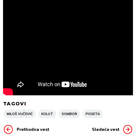
TAGOVI
MILOŠ VUČEVIĆ
KOLUT
SOMBOR
POSETA
Prethodna vest
Sledeća vest