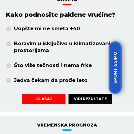
Kako podnosite paklene vrućine?
Uopšte mi ne smeta +40
Boravim u isključivo u klimatizovanim
prostorijama
SPORTISSIMO
Što više tečnosti i nema frke
Jedva čekam da prođe leto
VIDI REZULTATE
GLASAJ
VREMENSKA PROGNOZA