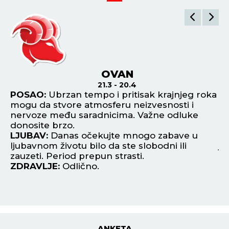
OVAN
21.3 - 20.4
i
POSAO:
Ubrzan tempo i pritisak krajnjeg roka
P
mogu da stvore atmosferu neizvesnosti i
al
nervoze među saradnicima. Važne odluke
Fi
.
donosite brzo.
L
LJUBAV:
Danas očekujte mnogo zabave u
ko
ljubavnom životu bilo da ste slobodni ili
je
zauzeti. Period prepun strasti.
Z
ZDRAVLJE:
Odlično.
ANKETA