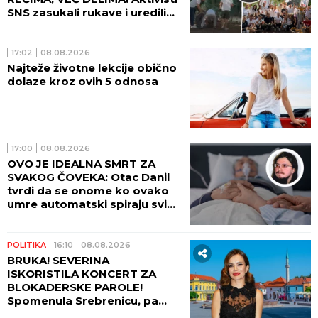
SNS zasukali rukave i uredili
Beograd! (FOTO, VIDEO)
17:02
08.08.2026
Najteže životne lekcije obično
dolaze kroz ovih 5 odnosa
17:00
08.08.2026
OVO JE IDEALNA SMRT ZA
SVAKOG ČOVEKA: Otac Danil
tvrdi da se onome ko ovako
umre automatski spiraju svi
grehovi, osim dva
POLITIKA
16:10
08.08.2026
BRUKA! SEVERINA
ISKORISTILA KONCERT ZA
BLOKADERSKE PAROLE!
Spomenula Srebrenicu, pa
izazvala haos!