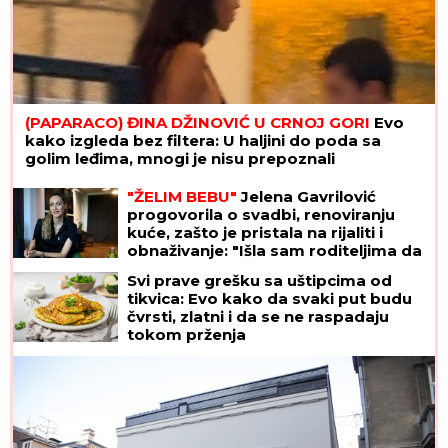
(PAPARACO) ĐINA DŽINOVIĆ U CRNOJ GORI
Evo
kako izgleda bez filtera: U haljini do poda sa
golim leđima, mnogi je nisu prepoznali
"ŽELIM BEBU"
Jelena Gavrilović
progovorila o svadbi, renoviranju
kuće, zašto je pristala na rijaliti i
obnaživanje: "Išla sam roditeljima da
kažem da odustajem"
Svi prave grešku sa uštipcima od
tikvica: Evo kako da svaki put budu
čvrsti, zlatni i da se ne raspadaju
tokom prženja