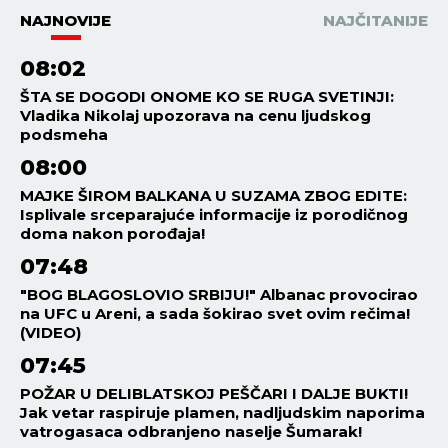
NAJNOVIJE
NAJČITANIJE
08:02
ŠTA SE DOGODI ONOME KO SE RUGA SVETINJI:
Vladika Nikolaj upozorava na cenu ljudskog
podsmeha
08:00
MAJKE ŠIROM BALKANA U SUZAMA ZBOG EDITE:
Isplivale srceparajuće informacije iz porodičnog
doma nakon porođaja!
07:48
"BOG BLAGOSLOVIO SRBIJU!" Albanac provocirao
na UFC u Areni, a sada šokirao svet ovim rečima!
(VIDEO)
07:45
POŽAR U DELIBLATSKOJ PEŠČARI I DALJE BUKTI!
Jak vetar raspiruje plamen, nadljudskim naporima
vatrogasaca odbranjeno naselje Šumarak!