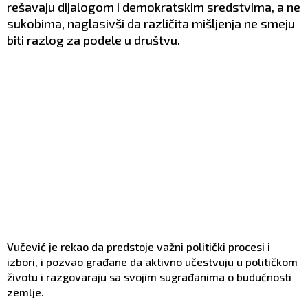
rešavaju dijalogom i demokratskim sredstvima, a ne
sukobima, naglasivši da različita mišljenja ne smeju
biti razlog za podele u društvu.
Vučević je rekao da predstoje važni politički procesi i
izbori, i pozvao građane da aktivno učestvuju u političkom
životu i razgovaraju sa svojim sugrađanima o budućnosti
zemlje.