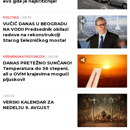
evo gde je najkritičnije!
POLITIKA
06:35
VUČIĆ DANAS U BEOGRADU
NA VODI! Predsednik obilazi
radove na rekonstrukciji
Starog železničkog mosta!
VREMENSKA PROGNOZA
06:08
DANAS PRETEŽNO SUNČANO!
Temperatura do 36 stepeni,
ali u OVIM krajevima mogući
pljuskovi!
06:02
VERSKI KALENDAR ZA
NEDELJU 9. AVGUST