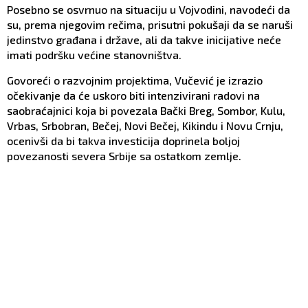
Posebno se osvrnuo na situaciju u Vojvodini, navodeći da
su, prema njegovim rečima, prisutni pokušaji da se naruši
jedinstvo građana i države, ali da takve inicijative neće
imati podršku većine stanovništva.
Govoreći o razvojnim projektima, Vučević je izrazio
očekivanje da će uskoro biti intenzivirani radovi na
saobraćajnici koja bi povezala Bački Breg, Sombor, Kulu,
Vrbas, Srbobran, Bečej, Novi Bečej, Kikindu i Novu Crnju,
ocenivši da bi takva investicija doprinela boljoj
povezanosti severa Srbije sa ostatkom zemlje.