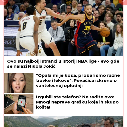
Ovo su najbolji stranci u istoriji NBA lige - evo gde
se nalazi Nikola Jokić
"Opala mi je kosa, probali smo razne
travke i lekove": Pevačica iskreno o
vantelesnoj oplodnji
Izgubili ste telefon? Ne radite ovo:
Mnogi naprave grešku koja ih skupo
košta!