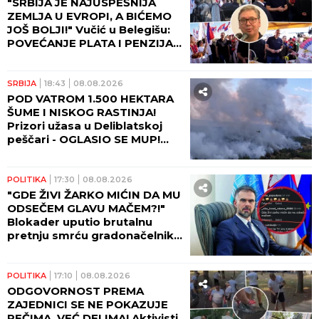
"SRBIJA JE NAJUSPEŠNIJA
ZEMLJA U EVROPI, A BIĆEMO
JOŠ BOLJI!" Vučić u Belegišu:
POVEĆANJE PLATA I PENZIJA
OVE GODINE!
SRBIJA
18:43
08.08.2026
POD VATROM 1.500 HEKTARA
ŠUME I NISKOG RASTINJA!
Prizori užasa u Deliblatskoj
peščari - OGLASIO SE MUP!
(FOTO)
POLITIKA
17:30
08.08.2026
"GDE ŽIVI ŽARKO MIĆIN DA MU
ODSEČEM GLAVU MAČEM?!"
Blokader uputio brutalnu
pretnju smrću gradonačelniku
Novog Sada!
POLITIKA
17:10
08.08.2026
ODGOVORNOST PREMA
ZAJEDNICI SE NE POKAZUJE
REČIMA, VEĆ DELIMA! Aktivisti