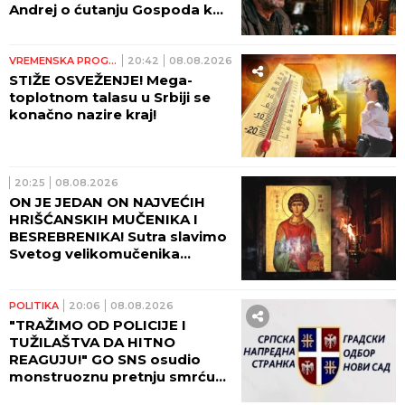
Andrej o ćutanju Gospoda kad
je najteže!
VREMENSKA PROGNOZA
20:42
08.08.2026
STIŽE OSVEŽENJE! Mega-
toplotnom talasu u Srbiji se
konačno nazire kraj!
20:25
08.08.2026
ON JE JEDAN ON NAJVEĆIH
HRIŠĆANSKIH MUČENIKA I
BESREBRENIKA! Sutra slavimo
Svetog velikomučenika
Pantelejmona!
POLITIKA
20:06
08.08.2026
"TRAŽIMO OD POLICIJE I
TUŽILAŠTVA DA HITNO
REAGUJU!" GO SNS osudio
monstruoznu pretnju smrću
Žarku Mićinu!