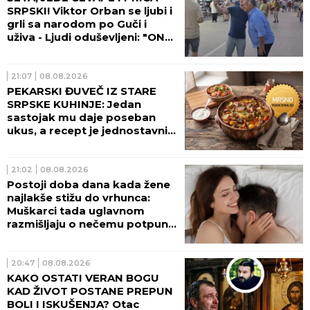
SRPSKI! Viktor Orban se ljubi i
grli sa narodom po Guči i
uživa - Ljudi oduševljeni: "ON
JE LEGENDA!" (FOTO, VIDEO)
21:07
08.08.2026
PEKARSKI ĐUVEČ IZ STARE
SRPSKE KUHINJE: Jedan
sastojak mu daje poseban
ukus, a recept je jednostavniji
nego što mislite
21:02
08.08.2026
Postoji doba dana kada žene
najlakše stižu do vrhunca:
Muškarci tada uglavnom
razmišljaju o nečemu potpuno
drugom
20:47
08.08.2026
KAKO OSTATI VERAN BOGU
KAD ŽIVOT POSTANE PREPUN
BOLI I ISKUŠENJA? Otac