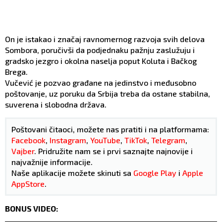
On je istakao i značaj ravnomernog razvoja svih delova
Sombora, poručivši da podjednaku pažnju zaslužuju i
gradsko jezgro i okolna naselja poput Koluta i Bačkog
Brega.
Vučević je pozvao građane na jedinstvo i međusobno
poštovanje, uz poruku da Srbija treba da ostane stabilna,
suverena i slobodna država.
Poštovani čitaoci, možete nas pratiti i na platformama:
Facebook
,
Instagram
,
YouTube
,
TikTok
,
Telegram
,
Vajber
. Pridružite nam se i prvi saznajte najnovije i
najvažnije informacije.
Naše aplikacije možete skinuti sa
Google Play
i
Apple
AppStore
.
BONUS VIDEO: