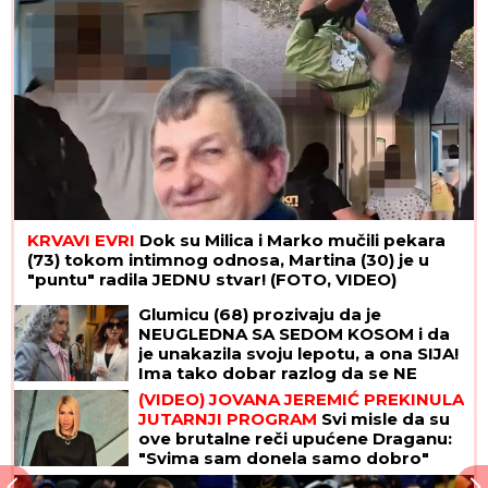
KRVAVI EVRI
Dok su Milica i Marko mučili pekara
(73) tokom intimnog odnosa, Martina (30) je u
"puntu" radila JEDNU stvar! (FOTO, VIDEO)
Glumicu (68) prozivaju da je
NEUGLEDNA SA SEDOM KOSOM i da
je unakazila svoju lepotu, a ona SIJA!
Ima tako dobar razlog da se NE
FARBA i ne mari za komentare
(VIDEO) JOVANA JEREMIĆ PREKINULA
JUTARNJI PROGRAM
Svi misle da su
ove brutalne reči upućene Draganu:
"Svima sam donela samo dobro"