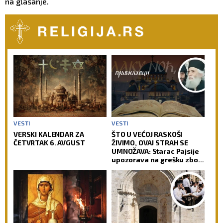
na glasanje.
VESTI
VESTI
VERSKI KALENDAR ZA
ŠTO U VEĆOJ RASKOŠI
ČETVRTAK 6. AVGUST
ŽIVIMO, OVAJ STRAH SE
UMNOŽAVA: Starac Pajsije
upozorava na grešku zbog
koje čovek gubi radost