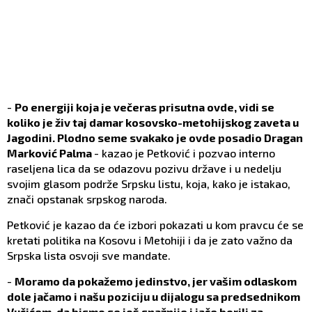
-
Po energiji koja je večeras prisutna ovde, vidi se
koliko je živ taj damar kosovsko-metohijskog zaveta u
Jagodini. Plodno seme svakako je ovde posadio Dragan
Marković Palma
- kazao je Petković i pozvao interno
raseljena lica da se odazovu pozivu države i u nedelju
svojim glasom podrže Srpsku listu, koja, kako je istakao,
znači opstanak srpskog naroda.
Petković je kazao da će izbori pokazati u kom pravcu će se
kretati politika na Kosovu i Metohiji i da je zato važno da
Srpska lista osvoji sve mandate.
-
Moramo da pokažemo jedinstvo, jer vašim odlaskom
dole jačamo i našu poziciju u dijalogu sa predsednikom
Vučićem, da bismo se još snažnije i jače borili za