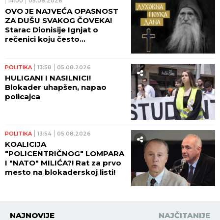
14:00
05.08.2026
OVO JE NAJVEĆA OPASNOST
ZA DUŠU SVAKOG ČOVEKA!
Starac Dionisije Ignjat o
rečenici koju često
izgovaramo, a koja nam
postepeno postaje i stil
života!
POLITIKA
13:58
05.08.2026
HULIGANI I NASILNICI!
Blokader uhapšen, napao
policajca
POLITIKA
13:54
05.08.2026
KOALICIJA
"POLICENTRIČNOG" LOMPARA
I "NATO" MILIĆA?! Rat za prvo
mesto na blokaderskoj listi!
NAJNOVIJE
NAJČITANIJE