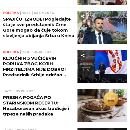
koje su ukradene mošti
najmlađeg svetitelja! (VIDEO)
POLITIKA
15:46
05.08.2026
SPAJIĆU, IZRODE! Pogledajte
šta je sve predstavnik Crne
Gore mogao da čuje tokom
slavljenja ubijanja Srba u Kninu
POLITIKA
15:38
05.08.2026
KLJUČNIH 5 VUČIĆEVIH
PORUKA ZBOG KOJIH
MRZITELJIMA NIJE DOBRO!
Predsednik Srbije održao
govor koji će istorija upamtiti
14:21
05.08.2026
PRESNA POGAČA PO
STARINSKOM RECEPTU:
Nezaboravan ukus tradicije i
trpeze naših predaka