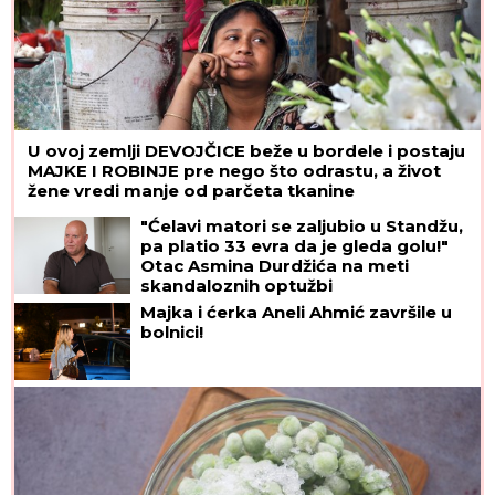
U ovoj zemlji DEVOJČICE beže u bordele i postaju
MAJKE I ROBINJE pre nego što odrastu, a život
žene vredi manje od parčeta tkanine
"Ćelavi matori se zaljubio u Standžu,
pa platio 33 evra da je gleda golu!"
Otac Asmina Durdžića na meti
skandaloznih optužbi
Majka i ćerka Aneli Ahmić završile u
bolnici!