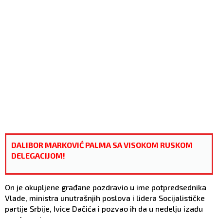
DALIBOR MARKOVIĆ PALMA SA VISOKOM RUSKOM
DELEGACIJOM!
On je okupljene građane pozdravio u ime potpredsednika
Vlade, ministra unutrašnjih poslova i lidera Socijalističke
partije Srbije, Ivice Dačića i pozvao ih da u nedelju izađu