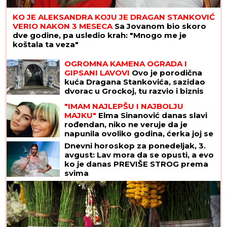
KO JE ALEKSANDRA KOJU JE DRAGAN STANKOVIĆ
VERIO NAKON 3 MESECA
Sa Jovanom bio skoro
dve godine, pa usledio krah: "Mnogo me je
koštala ta veza"
OGROMNA KAMENA OGRADA I
GIPSANI LAVOVI
Ovo je porodična
kuća Dragana Stankovića, sazidao
dvorac u Grockoj, tu razvio i biznis
(VIDEO)
"IMAM NAJLEPŠU I NAJBOLJU
MAJKU"
Elma Sinanović danas slavi
rođendan, niko ne veruje da je
napunila ovoliko godina, ćerka joj se
obratila emotivnim rečima
Dnevni horoskop za ponedeljak, 3.
avgust: Lav mora da se opusti, a evo
ko je danas PREVIŠE STROG prema
svima