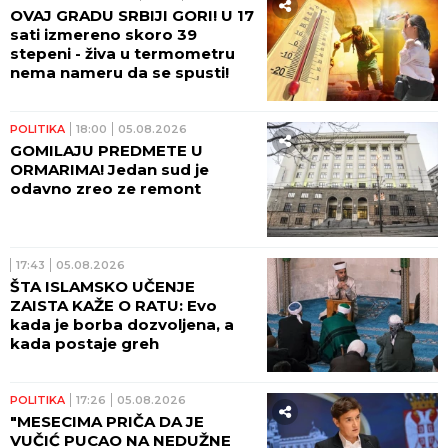
OVAJ GRADU SRBIJI GORI! U 17
sati izmereno skoro 39
stepeni - živa u termometru
nema nameru da se spusti!
POLITIKA
18:00
05.08.2026
GOMILAJU PREDMETE U
ORMARIMA! Jedan sud je
odavno zreo ze remont
17:43
05.08.2026
ŠTA ISLAMSKO UČENJE
ZAISTA KAŽE O RATU: Evo
kada je borba dozvoljena, a
kada postaje greh
POLITIKA
17:26
05.08.2026
"MESECIMA PRIČA DA JE
VUČIĆ PUCAO NA NEDUŽNE