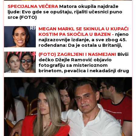
SPECIJALNA VEČERA
Matora okupila najdraže
ljude: Evo gde se opuštaju, rijaliti učesnici puno
srce (FOTO)
MEGAN MARKL SE SKINULA U KUPAĆI
KOSTIM PA SKOČILA U BAZEN -
njeno
najizazovnije izdanje, a sve zbog 45.
rođendana: Da je ostala u Britaniji,
ovakva slika bila bi joj strogo
(FOTO) ZAGRLJENI I NASMEJANI
Bivši
zabranjena
dečko Džejle Ramović objavio
fotografiju sa misterioznom
brinetom, pevačica i nekadašnji drug
pali u zaborav