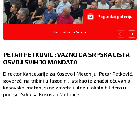
Pogledaj galeriju
Jedinstvena Srbija
PETAR PETKOVIC : VAZNO DA SRPSKA LISTA
OSVOJI SVIH 10 MANDATA
Direktor Kancelarije za Kosovo i Metohiju, Petar Petković,
govoreći na tribini u Jagodini, istakao je značaj očuvanja
kosovsko-metohijskog zaveta i ulogu lokalnih lidera u
podršci Srba sa Kosova i Metohije.