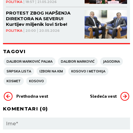
za Kosovo i Metohiju!
POLITIKA
18:57
21.05.2026
PROTEST ZBOG HAPŠENJA
DIREKTORA NA SEVERU!
Kurtijev miljenik lovi Srbe!
POLITIKA
20:00
20.05.2026
TAGOVI
DALIBOR MARKOVIĆ PALMA
DALIBOR MARKOVIĆ
JAGODINA
SRPSKA LISTA
IZBORI NA KIM
KOSOVO I METOHIJA
KOSMET
KOSOVO
Prethodna vest
Sledeća vest
KOMENTARI (
0
)