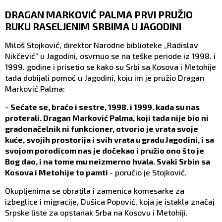
DRAGAN MARKOVIĆ PALMA PRVI PRUŽIO
RUKU RASELJENIM SRBIMA U JAGODINI
Miloš Stojković, direktor Narodne biblioteke „Radislav
Nikčević” u Jagodini, osvrnuo se na teške periode iz 1998. i
1999. godine i prisetio se kako su Srbi sa Kosova i Metohije
tada dobijali pomoć u Jagodini, koju im je pružio Dragan
Marković Palma:
-
Sećate se, braćo i sestre, 1998. i 1999. kada su nas
proterali. Dragan Marković Palma, koji tada nije bio ni
gradonačelnik ni funkcioner, otvorio je vrata svoje
kuće, svojih prostorija i svih vrata u gradu Jagodini, i sa
svojom porodicom nas je dočekao i pružio ono što je
Bog dao, i na tome mu neizmerno hvala. Svaki Srbin sa
Kosova i Metohije to pamti
- poručio je Stojković.
Okupljenima se obratila i zamenica komesarke za
izbeglice i migracije, Dušica Popović, koja je istakla značaj
Srpske liste za opstanak Srba na Kosovu i Metohiji.