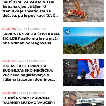
SRUŠIO SE ZA PAR MINUTA!
Bobana ujeo stršljen! U
trenutku je shvatio šta se
dešava, pa je povikao: "JA ĆU
DA UMREM"
DRUŠTVO
22:29
05.08.2026
SRPKINJA SPASLA ČOVEKA NA
SICILIJI! Pozlilo mu je na plaži,
ona odmah odreagovala!
POLITIKA
22:02
05.08.2026
OGLASILA SE EPARHIJA
BUDIMLJANSKO-NIKŠIĆKA:
Vučićevo naglašavanje o
litijama izuzetan doprinos
očuvanju istine
DRUŠTVO
21:48
05.08.2026
LJUBIŠA VISIO IZ AVIONA,
RAJANER MU DAO VAUČER I