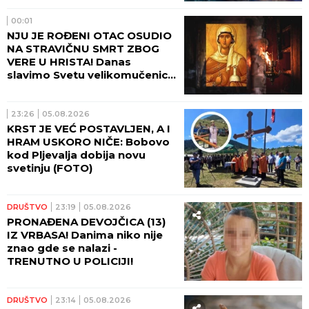
00:01
NJU JE ROĐENI OTAC OSUDIO
NA STRAVIČNU SMRT ZBOG
VERE U HRISTA! Danas
slavimo Svetu velikomučenicu
Hristinu!
23:26
05.08.2026
KRST JE VEĆ POSTAVLJEN, A I
HRAM USKORO NIČE: Bobovo
kod Pljevalja dobija novu
svetinju (FOTO)
DRUŠTVO
23:19
05.08.2026
PRONAĐENA DEVOJČICA (13)
IZ VRBASA! Danima niko nije
znao gde se nalazi -
TRENUTNO U POLICIJI!
DRUŠTVO
23:14
05.08.2026