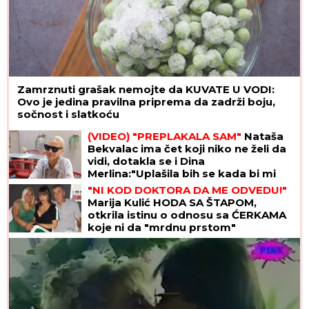
Zamrznuti grašak nemojte da KUVATE U VODI:
Ovo je jedina pravilna priprema da zadrži boju,
sočnost i slatkoću
(VIDEO) "PREPLAKALA SAM"
Nataša
Bekvalac ima čet koji niko ne želi da
vidi, dotakla se i Dina
Merlina:"Uplašila bih se kada bi mi
neko ukrao telefon"
"NI KOD DOKTORA DA ME ODVEDU!"
Marija Kulić HODA SA ŠTAPOM,
otkrila istinu o odnosu sa ĆERKAMA
koje ni da "mrdnu prstom"