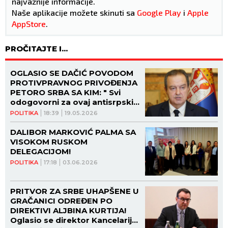
najvažnije informacije.
Naše aplikacije možete skinuti sa
Google Play
i
Apple
AppStore
.
PROČITAJTE I...
OGLASIO SE DAČIĆ POVODOM
PROTIVPRAVNOG PRIVOĐENJA
PETORO SRBA SA KIM: " Svi
odogovorni za ovaj antisrpski
čin biće gonjeni i
POLITIKA
18:39
19.05.2026
sankcionisani!"
DALIBOR MARKOVIĆ PALMA SA
VISOKOM RUSKOM
DELEGACIJOM!
POLITIKA
17:18
03.06.2026
PRITVOR ZA SRBE UHAPŠENE U
GRAČANICI ODREĐEN PO
DIREKTIVI ALJBINA KURTIJA!
Oglasio se direktor Kancelarije