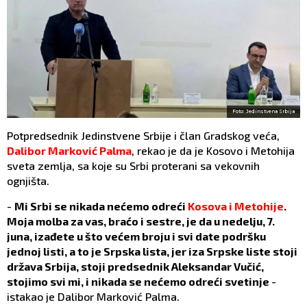
Foto: Jedinstvena Srbija
Potpredsednik Jedinstvene Srbije i član Gradskog veća,
Dalibor Marković Palma
, rekao je da je Kosovo i Metohija
sveta zemlja, sa koje su Srbi proterani sa vekovnih
ognjišta.
-
Mi Srbi se nikada nećemo odreći
Kosova i Metohije
.
Moja molba za vas, braćo i sestre, je da u nedelju, 7.
juna, izađete u što većem broju i svi date podršku
jednoj listi, a to je Srpska lista, jer iza Srpske liste stoji
država Srbija, stoji predsednik Aleksandar Vučić,
stojimo svi mi, i nikada se nećemo odreći svetinje
-
istakao je Dalibor Marković Palma.