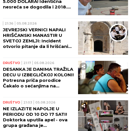
5.000 DOLARA! Identična
nesreća se dogodila i 2018.
godine - Srbin umalo stradao!
21:36
05.08.2026
JEVREJSKI VERNICI NAPALI
HRIŠĆANSKI MANASTIR U
SVETOJ ZEMLJI: Incident
otvorio pitanje da li hrišćani
postaju nepoželjni u
Jerusalimu (VIDEO)
DRUŠTVO
21:17
05.08.2026
DESANKA JE DANIMA TRAŽILA
DECU U IZBEGLIČKOJ KOLONI!
Potresna priča porodice
Čakalo o sećanjima na
zločinačku akciju Oluja!
(FOTO)
DRUŠTVO
21:03
05.08.2026
NE IZLAZITE NAPOLJE U
PERIODU OD 10 DO 17 SATI!
Doktorka uputila apel - ova
grupa građana je
najugroženija!