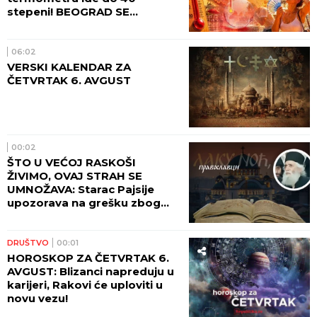
stepeni! BEOGRAD SE
PROBUDIO U PAKLU - evo
kolika je temperatura
izmerena!
06:02
VERSKI KALENDAR ZA
ČETVRTAK 6. AVGUST
00:02
ŠTO U VEĆOJ RASKOŠI
ŽIVIMO, OVAJ STRAH SE
UMNOŽAVA: Starac Pajsije
upozorava na grešku zbog
koje čovek gubi radost
DRUŠTVO
00:01
HOROSKOP ZA ČETVRTAK 6.
AVGUST: Blizanci napreduju u
karijeri, Rakovi će uploviti u
novu vezu!