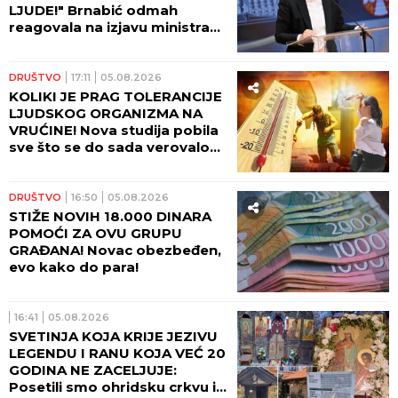
LJUDE!" Brnabić odmah
reagovala na izjavu ministra
odbrane BiH!
DRUŠTVO
17:11
05.08.2026
KOLIKI JE PRAG TOLERANCIJE
LJUDSKOG ORGANIZMA NA
VRUĆINE! Nova studija pobila
sve što se do sada verovalo
po ovom pitanju - ČUVAJTE
SE!
DRUŠTVO
16:50
05.08.2026
STIŽE NOVIH 18.000 DINARA
POMOĆI ZA OVU GRUPU
GRAĐANA! Novac obezbeđen,
evo kako do para!
16:41
05.08.2026
SVETINJA KOJA KRIJE JEZIVU
LEGENDU I RANU KOJA VEĆ 20
GODINA NE ZACELJUJE:
Posetili smo ohridsku crkvu iz