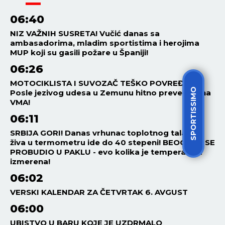
06:40
NIZ VAŽNIH SUSRETA! Vučić danas sa
ambasadorima, mladim sportistima i herojima
MUP koji su gasili požare u Španiji!
06:26
MOTOCIKLISTA I SUVOZAČ TEŠKO POVREĐENI!
SPORTISSIMO
Posle jezivog udesa u Zemunu hitno prevezeni na
VMA!
06:11
SRBIJA GORI! Danas vrhunac toplotnog talasa,
živa u termometru ide do 40 stepeni! BEOGRAD SE
PROBUDIO U PAKLU - evo kolika je temperatura
izmerena!
06:02
VERSKI KALENDAR ZA ČETVRTAK 6. AVGUST
06:00
UBISTVO U BARU KOJE JE UZDRMALO