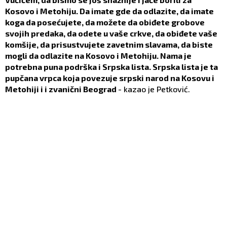
Kosovo i Metohiju. Da imate gde da odlazite, da imate
koga da posećujete, da možete da obiđete grobove
svojih predaka, da odete u vaše crkve, da obiđete vaše
komšije, da prisustvujete zavetnim slavama, da biste
mogli da odlazite na Kosovo i Metohiju. Nama je
potrebna puna podrška i Srpska lista. Srpska lista je ta
pupčana vrpca koja povezuje srpski narod na Kosovu i
Metohiji i i zvanični Beograd
- kazao je Petković.