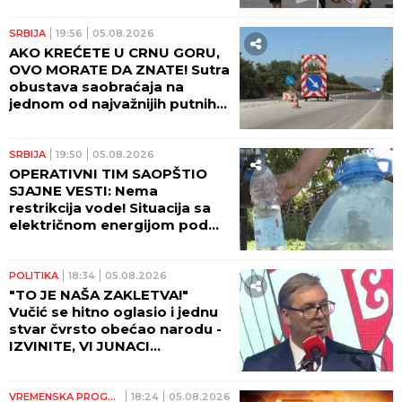
SRBIJA
19:56
05.08.2026
AKO KREĆETE U CRNU GORU,
OVO MORATE DA ZNATE! Sutra
obustava saobraćaja na
jednom od najvažnijih putnih
pravaca!
SRBIJA
19:50
05.08.2026
OPERATIVNI TIM SAOPŠTIO
SJAJNE VESTI: Nema
restrikcija vode! Situacija sa
električnom energijom pod
kontrolom
POLITIKA
18:34
05.08.2026
"TO JE NAŠA ZAKLETVA!"
Vučić se hitno oglasio i jednu
stvar čvrsto obećao narodu -
IZVINITE, VI JUNACI
SRPSTVA...! (VIDEO)
VREMENSKA PROGNOZA
18:24
05.08.2026