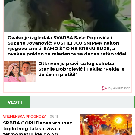
Ovako je izgledala SVADBA Saše Popovića i
Suzane Jovanović: PUSTILI JOJ SNIMAK nakon
njegove smrti, SAMO ŠTO NE KRENU SUZE, a
ovakav poklon za mladence se danas retko viđa!
Otkriven je pravi razlog sukoba
Stanije Dobrojević i Takija: "Rekla je
da će mi platiti!"
by Aklamator
VESTI
VREMENSKA PROGNOZA
06:11
SRBIJA GORI! Danas vrhunac
toplotnog talasa, živa u
termometru ide do 40