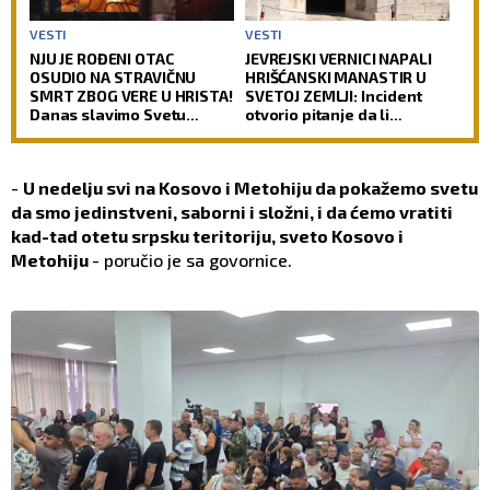
VESTI
VESTI
NJU JE ROĐENI OTAC
JEVREJSKI VERNICI NAPALI
OSUDIO NA STRAVIČNU
HRIŠĆANSKI MANASTIR U
SMRT ZBOG VERE U HRISTA!
SVETOJ ZEMLJI: Incident
Danas slavimo Svetu
otvorio pitanje da li
velikomučenicu Hristinu!
hrišćani postaju nepoželjni
u Jerusalimu (VIDEO)
-
U nedelju svi na Kosovo i Metohiju da pokažemo svetu
da smo jedinstveni, saborni i složni, i da ćemo vratiti
kad-tad otetu srpsku teritoriju, sveto Kosovo i
Metohiju
- poručio je sa govornice.