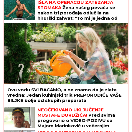
postala globalno poznata
IŠLA NA OPERACIJU ZATEZANJA
STOMAKA
Žena našeg pevača se
nakon tri porođaja odlučila na
hirurški zahvat: "To mi je jedna od
najboljih odluka"
Ovu vodu SVI BACAMO, a ne znamo da je zlata
vredna: Jedan kuhinjski trik PREPORODIĆE VAŠE
BILJKE bolje od skupih preparata
NEOČEKIVANO UKLJUČENJE
MUSTAFE DURDŽIĆA!
Pred svima
progovorio o VIDEO-POZIVU sa
Majom Marinković u večernjim
satima: "MEVLIDA JE LJUTA"