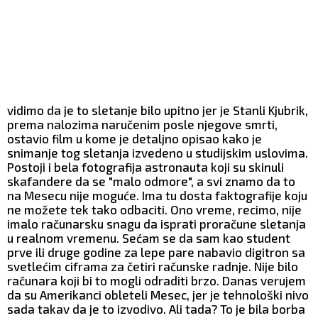
vidimo da je to sletanje bilo upitno jer je Stanli Kjubrik,
prema nalozima naručenim posle njegove smrti,
ostavio film u kome je detaljno opisao kako je
snimanje tog sletanja izvedeno u studijskim uslovima.
Postoji i bela fotografija astronauta koji su skinuli
skafandere da se "malo odmore", a svi znamo da to
na Mesecu nije moguće. Ima tu dosta faktografije koju
ne možete tek tako odbaciti. Ono vreme, recimo, nije
imalo računarsku snagu da isprati proračune sletanja
u realnom vremenu. Sećam se da sam kao student
prve ili druge godine za lepe pare nabavio digitron sa
svetlećim ciframa za četiri računske radnje. Nije bilo
računara koji bi to mogli odraditi brzo. Danas verujem
da su Amerikanci obleteli Mesec, jer je tehnološki nivo
sada takav da je to izvodivo. Ali tada? To je bila borba