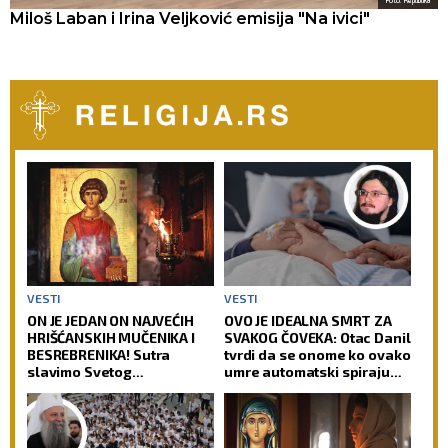
Foto: Republika
Miloš Laban i Irina Veljković emisija "Na ivici"
VESTI
VESTI
ON JE JEDAN ON NAJVEĆIH
OVO JE IDEALNA SMRT ZA
HRIŠĆANSKIH MUČENIKA I
SVAKOG ČOVEKA: Otac Danil
BESREBRENIKA! Sutra
tvrdi da se onome ko ovako
slavimo Svetog
umre automatski spiraju
velikomučenika
svi grehovi, osim dva
Pantelejmona!