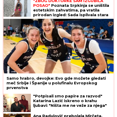
"ZBOG DOKTORKE SAM IZGUBILA
POSAO"
Poznata Srpkinja se uništila
estetskim zahvatima, pa vratila
prirodan izgled: Sada isplivala stara
fotka
Samo hrabro, devojke: Evo gde možete gledati
meč Srbije i Španije u polufinalu Evropskog
prvenstva
"Potpisali smo papire za razvod"
Katarina Lazić iskreno o krahu
ljubavi: "Ništa me ne veže za njega"
Ana Radulović prebolela Mirčeta,