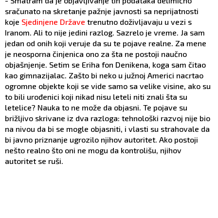
- Smatram da je objavljivanje tih podataka delimično
sračunato na skretanje pažnje javnosti sa neprijatnosti
koje
Sjedinjene Države
trenutno doživljavaju u vezi s
Iranom. Ali to nije jedini razlog. Sazrelo je vreme. Ja sam
jedan od onih koji veruje da su te pojave realne. Za mene
je neosporna činjenica ono za šta ne postoji naučno
objašnjenje. Setim se Eriha fon Denikena, koga sam čitao
kao gimnazijalac. Zašto bi neko u južnoj Americi nacrtao
ogromne objekte koji se vide samo sa velike visine, ako su
to bili urođenici koji nikad nisu leteli niti znali šta su
letelice? Nauka to ne može da objasni. Te pojave su
brižljivo skrivane iz dva razloga: tehnološki razvoj nije bio
na nivou da bi se mogle objasniti, i vlasti su strahovale da
bi javno priznanje ugrozilo njihov autoritet. Ako postoji
nešto realno što oni ne mogu da kontrolišu, njihov
autoritet se ruši.