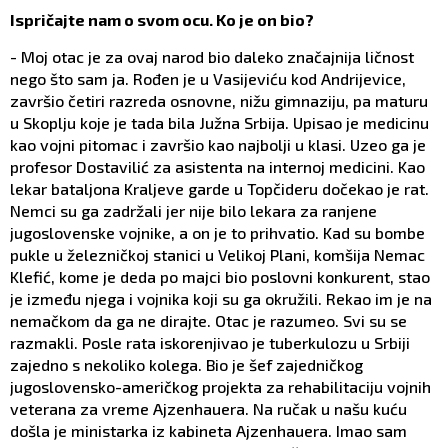
Ispričajte nam o svom ocu. Ko je on bio?
- Moj otac je za ovaj narod bio daleko značajnija ličnost
nego što sam ja. Rođen je u Vasijeviću kod Andrijevice,
završio četiri razreda osnovne, nižu gimnaziju, pa maturu
u Skoplju koje je tada bila Južna Srbija. Upisao je medicinu
kao vojni pitomac i završio kao najbolji u klasi. Uzeo ga je
profesor Dostavilić za asistenta na internoj medicini. Kao
lekar bataljona Kraljeve garde u Topčideru dočekao je rat.
Nemci su ga zadržali jer nije bilo lekara za ranjene
jugoslovenske vojnike, a on je to prihvatio. Kad su bombe
pukle u železničkoj stanici u Velikoj Plani, komšija Nemac
Klefić, kome je deda po majci bio poslovni konkurent, stao
je između njega i vojnika koji su ga okružili. Rekao im je na
nemačkom da ga ne dirajte. Otac je razumeo. Svi su se
razmakli. Posle rata iskorenjivao je tuberkulozu u Srbiji
zajedno s nekoliko kolega. Bio je šef zajedničkog
jugoslovensko-američkog projekta za rehabilitaciju vojnih
veterana za vreme Ajzenhauera. Na ručak u našu kuću
došla je ministarka iz kabineta Ajzenhauera. Imao sam