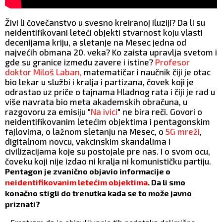
Živi li čovečanstvo u svesno kreiranoj iluziji? Da li su
neidentifikovani leteći objekti stvarnost koju vlasti
decenijama kriju, a sletanje na Mesec jedna od
najvećih obmana 20. veka? Ko zaista upravlja svetom i
gde su granice između zavere i istine?
Profesor
doktor Miloš Laban,
matematičar i naučnik čiji je otac
bio lekar u službi i kralja i partizana, čovek koji je
odrastao uz priče o tajnama Hladnog rata i čiji je rad u
više navrata bio meta akademskih obračuna, u
razgovoru za emisiju "
Na ivici
" ne bira reči. Govori o
neidentifikovanim letećim objektima i pentagonskim
fajlovima, o lažnom sletanju na Mesec, o
5G mreži
,
digitalnom novcu, vakcinskim skandalima i
civilizacijama koje su postojale pre nas. I o svom ocu,
čoveku koji nije izdao ni kralja ni komunističku partiju.
Pentagon je zvanično objavio informacije o
neidentifikovanim letećim objektima
. Da li smo
konačno stigli do trenutka kada se to može javno
priznati?