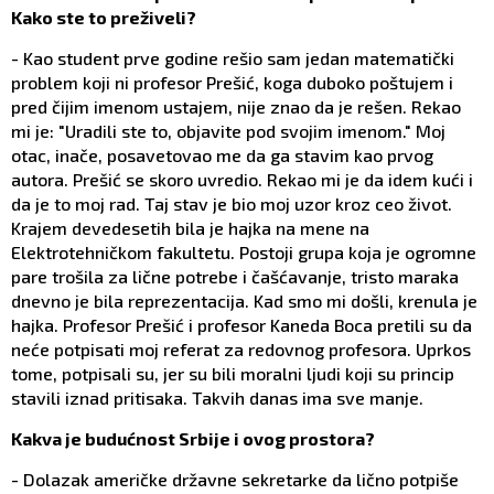
Kako ste to preživeli?
- Kao student prve godine rešio sam jedan matematički
problem koji ni profesor Prešić, koga duboko poštujem i
pred čijim imenom ustajem, nije znao da je rešen. Rekao
mi je: "Uradili ste to, objavite pod svojim imenom." Moj
otac, inače, posavetovao me da ga stavim kao prvog
autora. Prešić se skoro uvredio. Rekao mi je da idem kući i
da je to moj rad. Taj stav je bio moj uzor kroz ceo život.
Krajem devedesetih bila je hajka na mene na
Elektrotehničkom fakultetu. Postoji grupa koja je ogromne
pare trošila za lične potrebe i čašćavanje, tristo maraka
dnevno je bila reprezentacija. Kad smo mi došli, krenula je
hajka. Profesor Prešić i profesor Kaneda Boca pretili su da
neće potpisati moj referat za redovnog profesora. Uprkos
tome, potpisali su, jer su bili moralni ljudi koji su princip
stavili iznad pritisaka. Takvih danas ima sve manje.
Kakva je budućnost Srbije i ovog prostora?
- Dolazak američke državne sekretarke da lično potpiše