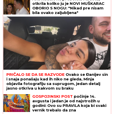
otkrila koliko ju je NOVI MUŠKARAC
OBORIO S NOGU: "Nikad pre nisam
bila ovako zaljubljena"
PRIČALO SE DA SE RAZVODE
Ovako se Đanijev sin
i snaja ponašaju kad ih niko ne gleda, Minja
objavila fotografiju sa suprugom, jedan detalj
jasno otkriva u kakvom su braku
GOSPOJINSKI POST
počinje 14.
avgusta i jedan je od najstrožih u
godini: Ovo su PRAVILA koja bi svaki
vernik trebalo da zna