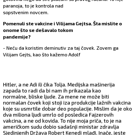
paranoja, to je kontrola nad
sopstvenim novcem.
Pomenuli ste vakcine i Vilijama Gejtsa. Šta mislite o
onome što se dešavalo tokom
pandemije?
- Neću da koristim deminutiv za taj čovek. Zovem ga
Vilijam Gejts, kao što kažemo Adolf
Hitler, a ne Adi ili čika Tolja. Medijska mašinerija
zapada to radi da bi nam ih prikazala kao
normalne, bliske ljude. Za mene ne može biti
normalan čovek koji stoji iza produkcije lažnih vakcina
koje su usmrtile dobar deo populacije. Mislim da je oko
dva miliona ljudi umrlo od posledica Fajzerovih
vakcina, a ne od kovida. To nije moja priča, to je na
američkom sudu dobio sadašnji ministar zdravlja
Sjedinjenih Država Robert Kenedi mlađi. Inače, jeste