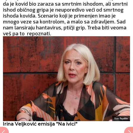
da je kovid bio zaraza sa smrtnim ishodom, ali smrtni
ishod običnog gripa je neuporedivo veći od smrtnog
ishoda kovida. Scenario koji je primenjen imao je
mnogo veze sa kontrolom, a malo sa zdravljem. Sad
nam lansiraju hantavirus, ptičji grip. Treba biti veoma
veš pa to repoznati.
Foto: Republika
Irina Veljković emisija "Na ivici"