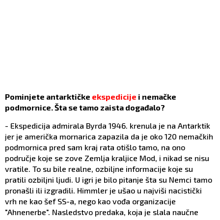
Pominjete antarktičke
ekspedicije
i nemačke
podmornice. Šta se tamo zaista događalo?
- Ekspedicija admirala Byrda 1946. krenula je na Antarktik
jer je američka mornarica zapazila da je oko 120 nemačkih
podmornica pred sam kraj rata otišlo tamo, na ono
područje koje se zove Zemlja kraljice Mod, i nikad se nisu
vratile. To su bile realne, ozbiljne informacije koje su
pratili ozbiljni ljudi. U igri je bilo pitanje šta su Nemci tamo
pronašli ili izgradili. Himmler je ušao u najviši nacistički
vrh ne kao šef SS-a, nego kao vođa organizacije
"Ahnenerbe". Nasledstvo predaka, koja je slala naučne