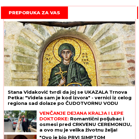
PREPORUKA ZA VAS
Stana Vidaković tvrdi da joj se UKAZALA Trnova
Petka: "Videla sam je kod izvora" - vernici iz celog
regiona sad dolaze po ČUDOTVORNU VODU
VENČANJE DEJANA KRALJA I LEPE
DOKTORKE:
Romantični poljubac i
osmesi pred CRKVENU CEREMONIJU,
a ovo mu je velika životnu želja!
"Ovo je bio PRVI SIMPTOM