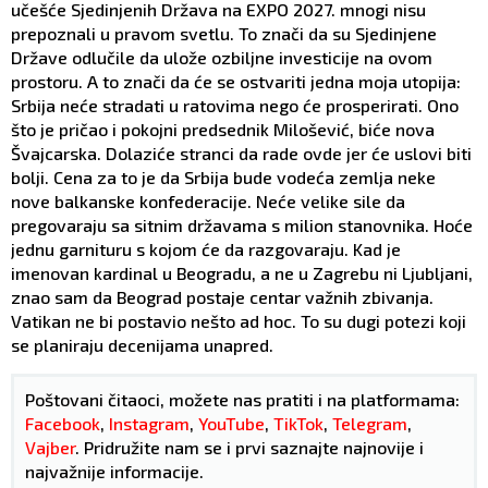
učešće Sjedinjenih Država na EXPO 2027. mnogi nisu
prepoznali u pravom svetlu. To znači da su Sjedinjene
Države odlučile da ulože ozbiljne investicije na ovom
prostoru. A to znači da će se ostvariti jedna moja utopija:
Srbija neće stradati u ratovima nego će prosperirati. Ono
što je pričao i pokojni predsednik Milošević, biće nova
Švajcarska. Dolaziće stranci da rade ovde jer će uslovi biti
bolji. Cena za to je da Srbija bude vodeća zemlja neke
nove balkanske konfederacije. Neće velike sile da
pregovaraju sa sitnim državama s milion stanovnika. Hoće
jednu garnituru s kojom će da razgovaraju. Kad je
imenovan kardinal u Beogradu, a ne u Zagrebu ni Ljubljani,
znao sam da Beograd postaje centar važnih zbivanja.
Vatikan ne bi postavio nešto ad hoc. To su dugi potezi koji
se planiraju decenijama unapred.
Poštovani čitaoci, možete nas pratiti i na platformama:
Facebook
,
Instagram
,
YouTube
,
TikTok
,
Telegram
,
Vajber
. Pridružite nam se i prvi saznajte najnovije i
najvažnije informacije.