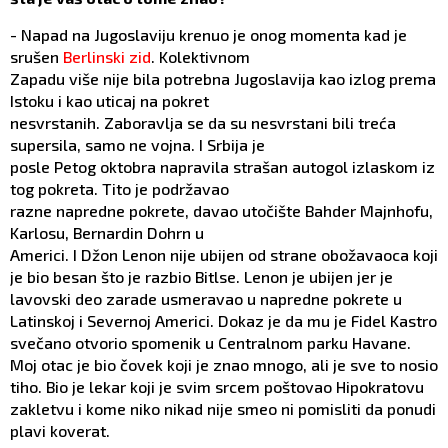
- Napad na Jugoslaviju krenuo je onog momenta kad je
srušen
Berlinski zid
. Kolektivnom
Zapadu više nije bila potrebna Jugoslavija kao izlog prema
Istoku i kao uticaj na pokret
nesvrstanih. Zaboravlja se da su nesvrstani bili treća
supersila, samo ne vojna. I Srbija je
posle Petog oktobra napravila strašan autogol izlaskom iz
tog pokreta. Tito je podržavao
razne napredne pokrete, davao utočište Bahder Majnhofu,
Karlosu, Bernardin Dohrn u
Americi. I Džon Lenon nije ubijen od strane obožavaoca koji
je bio besan što je razbio Bitlse. Lenon je ubijen jer je
lavovski deo zarade usmeravao u napredne pokrete u
Latinskoj i Severnoj Americi. Dokaz je da mu je Fidel Kastro
svečano otvorio spomenik u Centralnom parku Havane.
Moj otac je bio čovek koji je znao mnogo, ali je sve to nosio
tiho. Bio je lekar koji je svim srcem poštovao Hipokratovu
zakletvu i kome niko nikad nije smeo ni pomisliti da ponudi
plavi koverat.