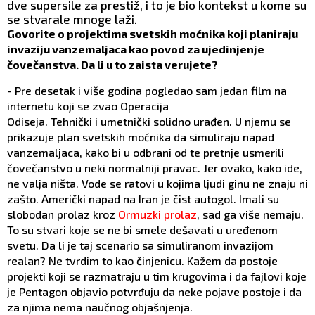
dve supersile za prestiž, i to je bio kontekst u kome su
se stvarale mnoge laži.
Govorite o projektima svetskih moćnika koji planiraju
invaziju vanzemaljaca kao povod za ujedinjenje
čovečanstva. Da li u to zaista verujete?
- Pre desetak i više godina pogledao sam jedan film na
internetu koji se zvao Operacija
Odiseja. Tehnički i umetnički solidno urađen. U njemu se
prikazuje plan svetskih moćnika da simuliraju napad
vanzemaljaca, kako bi u odbrani od te pretnje usmerili
čovečanstvo u neki normalniji pravac. Jer ovako, kako ide,
ne valja ništa. Vode se ratovi u kojima ljudi ginu ne znaju ni
zašto. Američki napad na Iran je čist autogol. Imali su
slobodan prolaz kroz
Ormuzki prolaz
, sad ga više nemaju.
To su stvari koje se ne bi smele dešavati u uređenom
svetu. Da li je taj scenario sa simuliranom invazijom
realan? Ne tvrdim to kao činjenicu. Kažem da postoje
projekti koji se razmatraju u tim krugovima i da fajlovi koje
je Pentagon objavio potvrđuju da neke pojave postoje i da
za njima nema naučnog objašnjenja.