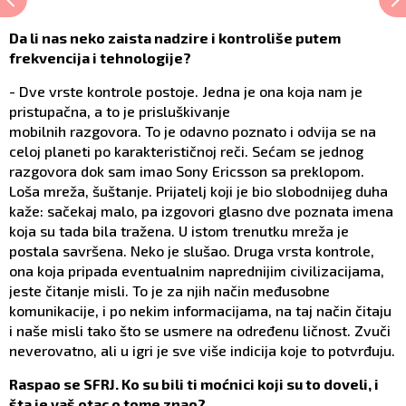
Da li nas neko zaista nadzire i kontroliše putem
frekvencija i tehnologije?
- Dve vrste kontrole postoje. Jedna je ona koja nam je
pristupačna, a to je prisluškivanje
mobilnih razgovora. To je odavno poznato i odvija se na
celoj planeti po karakterističnoj reči. Sećam se jednog
razgovora dok sam imao Sony Ericsson sa preklopom.
Loša mreža, šuštanje. Prijatelj koji je bio slobodnijeg duha
kaže: sačekaj malo, pa izgovori glasno dve poznata imena
koja su tada bila tražena. U istom trenutku mreža je
postala savršena. Neko je slušao. Druga vrsta kontrole,
ona koja pripada eventualnim naprednijim civilizacijama,
jeste čitanje misli. To je za njih način međusobne
komunikacije, i po nekim informacijama, na taj način čitaju
i naše misli tako što se usmere na određenu ličnost. Zvuči
neverovatno, ali u igri je sve više indicija koje to potvrđuju.
Raspao se SFRJ. Ko su bili ti moćnici koji su to doveli, i
šta je vaš otac o tome znao?