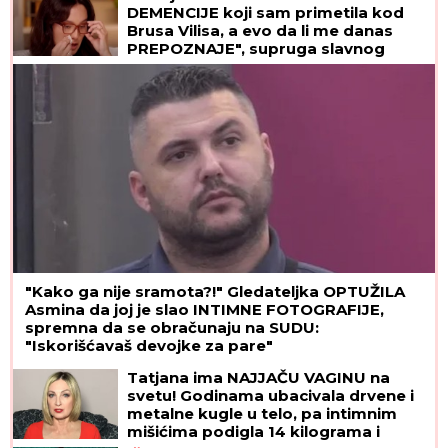
DEMENCIJE koji sam primetila kod
Brusa Vilisa, a evo da li me danas
PREPOZNAJE", supruga slavnog
glumca otkrila nove detalje - OSEĆAJ
KRIVICE je non stop prati
"Kako ga nije sramota?!" Gledateljka OPTUŽILA
Asmina da joj je slao INTIMNE FOTOGRAFIJE,
spremna da se obračunaju na SUDU:
"Iskorišćavaš devojke za pare"
Tatjana ima NAJJAČU VAGINU na
svetu! Godinama ubacivala drvene i
metalne kugle u telo, pa intimnim
mišićima podigla 14 kilograma i