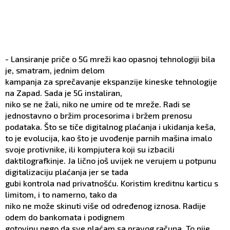
- Lansiranje priče o 5G mreži kao opasnoj tehnologiji bila
je, smatram, jednim delom
kampanja za sprečavanje ekspanzije kineske tehnologije
na Zapad. Sada je 5G instaliran,
niko se ne žali, niko ne umire od te mreže. Radi se
jednostavno o bržim procesorima i bržem prenosu
podataka. Što se tiče digitalnog plaćanja i ukidanja keša,
to je evolucija, kao što je uvođenje parnih mašina imalo
svoje protivnike, ili kompjutera koji su izbacili
daktilografkinje. Ja lično još uvijek ne verujem u potpunu
digitalizaciju plaćanja jer se tada
gubi kontrola nad privatnošću. Koristim kreditnu karticu s
limitom, i to namerno, tako da
niko ne može skinuti više od određenog iznosa. Radije
odem do bankomata i podignem
gotovinu nego da sve plaćam sa pravog računa. To nije