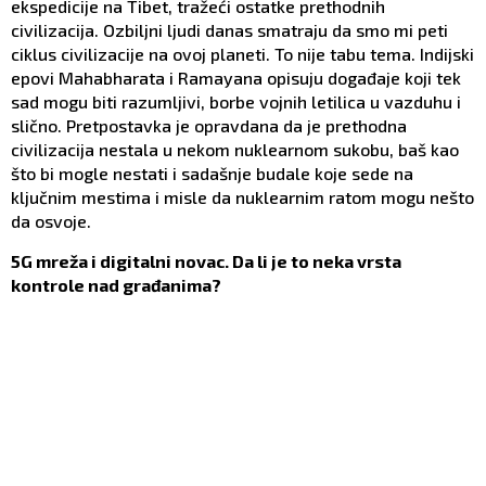
ekspedicije na Tibet, tražeći ostatke prethodnih
civilizacija. Ozbiljni ljudi danas smatraju da smo mi peti
ciklus civilizacije na ovoj planeti. To nije tabu tema. Indijski
epovi Mahabharata i Ramayana opisuju događaje koji tek
sad mogu biti razumljivi, borbe vojnih letilica u vazduhu i
slično. Pretpostavka je opravdana da je prethodna
civilizacija nestala u nekom nuklearnom sukobu, baš kao
što bi mogle nestati i sadašnje budale koje sede na
ključnim mestima i misle da nuklearnim ratom mogu nešto
da osvoje.
5G mreža i digitalni novac. Da li je to neka vrsta
kontrole nad građanima?