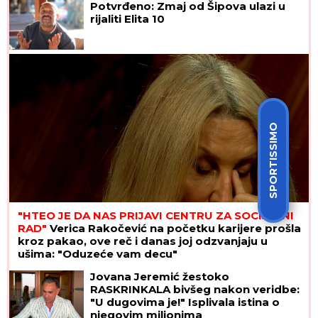
Potvrđeno: Zmaj od Šipova ulazi u
rijaliti Elita 10
SPORTISSIMO
"HTEO JE DA NAS PRIJAVI CENTRU ZA SOCIJALNI
RAD"
Verica Rakočević na početku karijere prošla
kroz pakao, ove reč i danas joj odzvanjaju u
ušima: "Oduzeće vam decu"
Jovana Jeremić žestoko
RASKRINKALA bivšeg nakon veridbe:
"U dugovima je!" Isplivala istina o
njegovim milionima