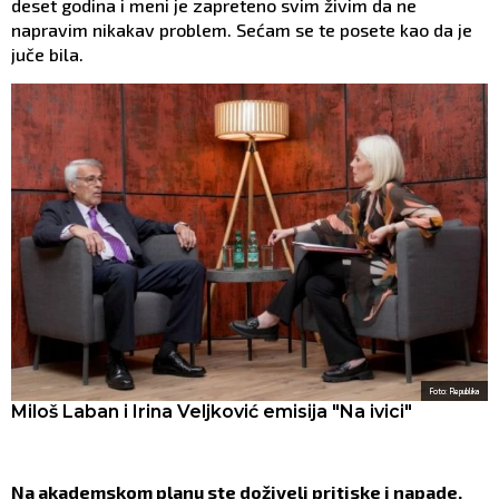
deset godina i meni je zapreteno svim živim da ne
napravim nikakav problem. Sećam se te posete kao da je
juče bila.
Foto: Republika
Miloš Laban i Irina Veljković emisija "Na ivici"
Na akademskom planu ste doživeli pritiske i napade.