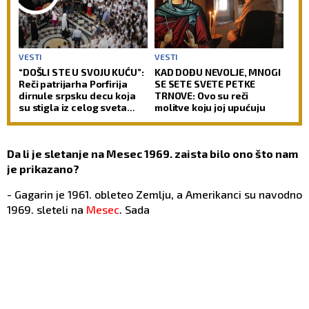
VESTI
VESTI
“DOŠLI STE U SVOJU KUĆU”:
KAD DOĐU NEVOLJE, MNOGI
Reči patrijarha Porfirija
SE SETE SVETE PETKE
dirnule srpsku decu koja
TRNOVE: Ovo su reči
su stigla iz celog sveta
molitve koju joj upućuju
(FOTO)
Da li je sletanje na Mesec 1969. zaista bilo ono što nam
je prikazano?
- Gagarin je 1961. obleteo Zemlju, a Amerikanci su navodno
1969. sleteli na
Mesec
. Sada