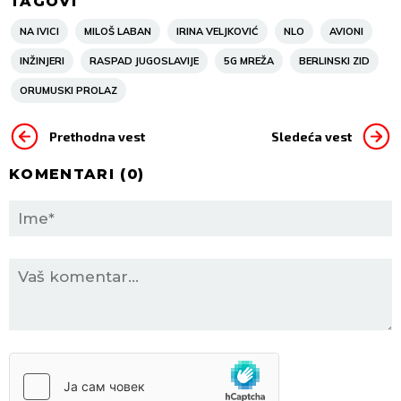
TAGOVI
NA IVICI
MILOŠ LABAN
IRINA VELJKOVIĆ
NLO
AVIONI
INŽINJERI
RASPAD JUGOSLAVIJE
5G MREŽA
BERLINSKI ZID
ORUMUSKI PROLAZ
Prethodna vest
Sledeća vest
KOMENTARI (
0
)