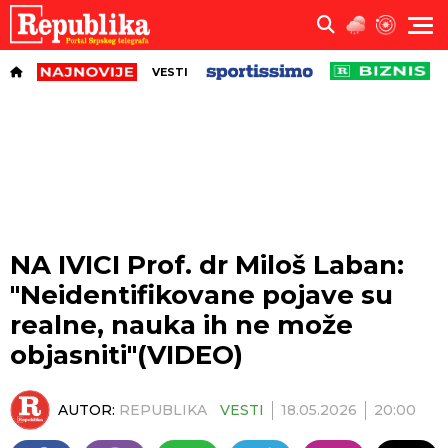
VESTI
NA IVICI Prof. dr Miloš Laban:
"Neidentifikovane pojave su
realne, nauka ih ne može
objasniti"(VIDEO)
AUTOR:
REPUBLIKA
VESTI
18.05.2026
20:00