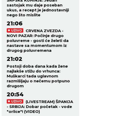
SRPSKE KUHINJE: Jedan
sastojak mu daje poseban
ukus, a recept je jednostavniji
nego što mislite
21:06
CRVENA ZVEZDA -
UŽIVO
NOVI PAZAR: Počinje drugo
poluvreme - gosti će želeti da
nastave sa momentumom iz
drugog poluvremena
21:02
Postoji doba dana kada žene
najlakše stižu do vrhunca:
Muškarci tada uglavnom
razmišljaju o nečemu potpuno
drugom
20:54
(LIVESTREAM) ŠPANIJA
UŽIVO
- SRBIJA: Dobar početak - vode
"orlice"! (VIDEO)