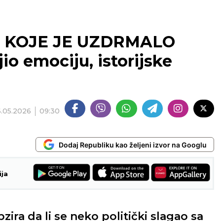
U KOJE JE UZDRMALO
o emociju, istorijske
!
6.05.2026
09:30
Dodaj Republiku kao željeni izvor na Googlu
ija
ira da li se neko politički slagao sa