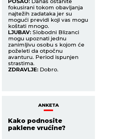
 za
POSAO:
Danas ostanite
POSAO:
Poteškoć
fokusirani tokom obavljanja
komunikaciji mogu 
najtežih zadataka jer su
nepremostivim, ka
mogući previdi koji vas mogu
ne vide stvari kao
đu
koštati mnogo.
kroz prilagođavanj
LJUBAV:
Slobodni Blizanci
LJUBAV:
Slobodni
 s
mogu upoznati jednu
mogu da upoznaj
zanimljivu osobu s kojom će
koja će ih osvojiti 
ima
poželeti da otpočnu
pogled. Romantiča
 da
avanturu. Period ispunjen
ZDRAVLJE:
Više se
strastima.
ZDRAVLJE:
Dobro.
in
ANKETA
Kako podnosite
paklene vrućine?