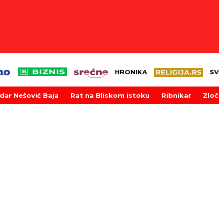
HRONIKA
SV
dar Nešović Baja
Rat na Bliskom istoku
Ribnikar
Zloč