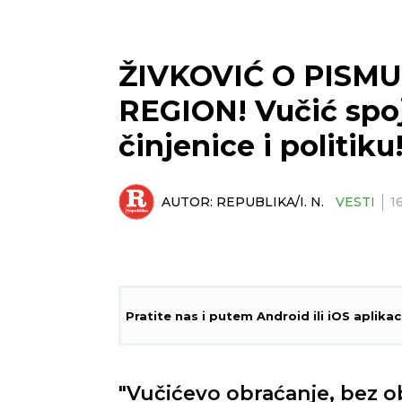
ŽIVKOVIĆ O PISM
REGION! Vučić spoji
činjenice i politiku
AUTOR:
REPUBLIKA/I. N.
VESTI
1
Pratite nas i putem Android ili iOS aplikac
"Vučićevo obraćanje, bez obz