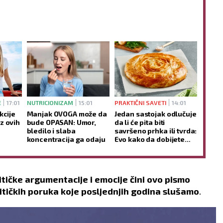
E
17:01
NUTRICIONIZAM
15:01
PRAKTIČNI SAVETI
14:01
kcije
Manjak OVOGA može da
Jedan sastojak odlučuje
z ovih
bude OPASAN: Umor,
da li će pita biti
bledilo i slaba
savršeno prhka ili tvrda:
koncentracija ga odaju
Evo kako da dobijete
hrskave slojeve - bez
mnogo muke
itičke argumentacije i emocije čini ovo pismo
itičkih poruka koje posljednjih godina slušamo
.