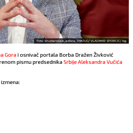
Foto: shutterstock_esfera, TANJUG/ VLADIMIR SPORCIC/ bg
na Gora
i osnivač portala Borba Dražen Živković
vorenom pismu predsednika
Srbije
Aleksandra Vučića
z izmena: