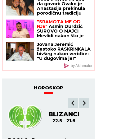
da govori: Ovako je
opomena
Anastasija prekinula
porodičnu tradiciju
dugu 30 godina,
"SRAMOTA ME OD
donela je odluku i
NJE"
Asmin Durdžić
stavila tačku!
SUROVO O MAJCI
Mevlidi nakon što je
dala svoj sud o Maji
Jovana Jeremić
Marinković: "Mora da
žestoko RASKRINKALA
bude svesna da je
bivšeg nakon veridbe:
domaćica!"
"U dugovima je!"
Isplivala istina o
by Aklamator
njegovim milionima
HOROSKOP
BLIZANCI
R
22.5 - 21.6
22.6