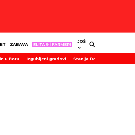
JOŠ
ET
ZABAVA
in u Boru
Izgubljeni gradovi
Stanija Dobrojević