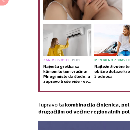
ZANIMLJIVOSTI
19:01
MENTALNO ZDRAVLJ
Najveća greška sa
Najteže životne le
klimom tokom vrućina:
obično dolaze kro
Mnogi misle da štede, a
5 odnosa
zapravo troše više - evo
i zašto
I upravo ta
kombinacija činjenica, pol
drugačijim od većine regionalnih pol