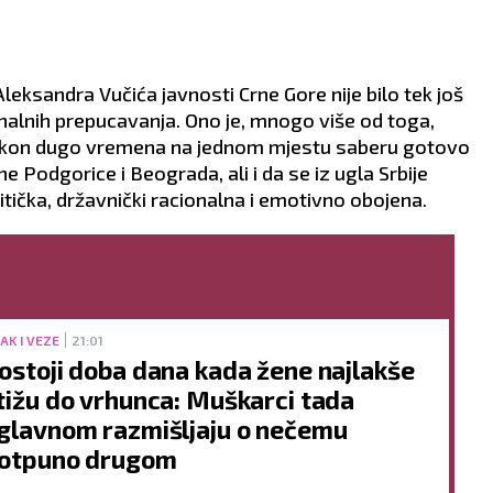
eksandra Vučića javnosti Crne Gore nije bilo tek još
onalnih prepucavanja. Ono je, mnogo više od toga,
 nakon dugo vremena na jednom mjestu saberu gotovo
 Podgorice i Beograda, ali i da se iz ugla Srbije
tička, državnički racionalna i emotivno obojena.
AK I VEZE
21:01
ostoji doba dana kada žene najlakše
tižu do vrhunca: Muškarci tada
glavnom razmišljaju o nečemu
otpuno drugom