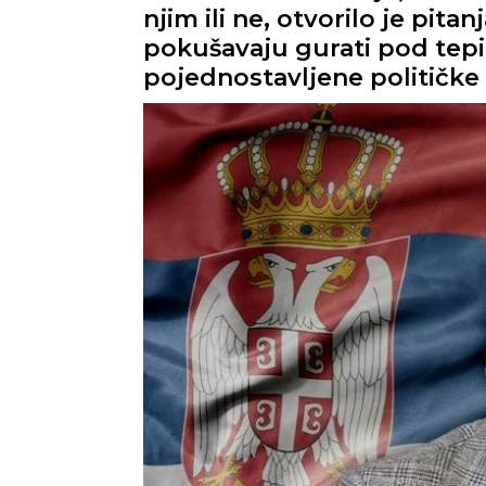
njim ili ne, otvorilo je pit
pokušavaju gurati pod tepih
pojednostavljene političke 