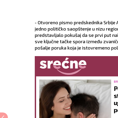
- Otvoreno pismo predskednika Srbije Al
jedno političko saopštenje u nizu regi
predstavljalo pokušaj da se prvi put
sve ključne tačke spora između zvanične
pošalje poruka koja je istovremeno poli
BR
P
s
u
p