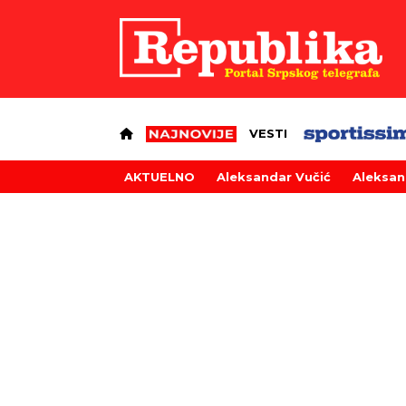
VESTI
AKTUELNO
Aleksandar Vučić
Aleksan