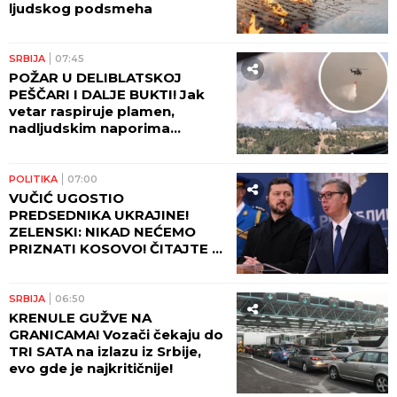
ljudskog podsmeha
SRBIJA
07:45
POŽAR U DELIBLATSKOJ
PEŠČARI I DALJE BUKTI! Jak
vetar raspiruje plamen,
nadljudskim naporima
vatrogasaca odbranjeno
naselje Šumarak!
POLITIKA
07:00
VUČIĆ UGOSTIO
PREDSEDNIKA UKRAJINE!
ZELENSKI: NIKAD NEĆEMO
PRIZNATI KOSOVO! ČITAJTE U
SRPSKOM TELEGRAFU!
SRBIJA
06:50
KRENULE GUŽVE NA
GRANICAMA! Vozači čekaju do
TRI SATA na izlazu iz Srbije,
evo gde je najkritičnije!