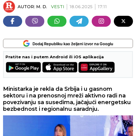
AUTOR:
M. D.
VESTI
18.06.2025
17:11
Dodaj Republiku kao željeni izvor na Googlu
Pratite nas i putem Android ili iOS aplikacija
Ministarka je rekla da Srbija i u gasnom
sektoru i na prenosnoj mreži aktivno radi na
povezivanju sa susedima, jačajući energetsku
bezbednost i regionalnu saradnju.