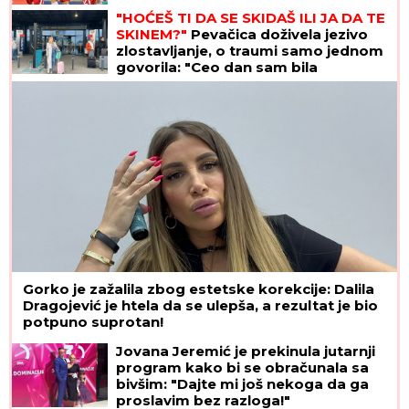
"HOĆEŠ TI DA SE SKIDAŠ ILI JA DA TE
SKINEM?"
Pevačica doživela jezivo
zlostavljanje, o traumi samo jednom
govorila: "Ceo dan sam bila
zaključana"
Gorko je zažalila zbog estetske korekcije: Dalila
Dragojević je htela da se ulepša, a rezultat je bio
potpuno suprotan!
Jovana Jeremić je prekinula jutarnji
program kako bi se obračunala sa
bivšim: "Dajte mi još nekoga da ga
proslavim bez razloga!"