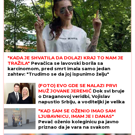
"KADA JE SHVATILA DA DOLAZI KRAJ TO NAM JE
TRAŽILA"
Pevačica se lavovski borila sa
karcinomom, pred smrt imala samo jedan
zahtev: "Trudimo se da joj ispunimo želju"
(FOTO) EVO GDE SE NALAZI PRVI
MUŽ JOVANE JEREMIĆ
Dok svi bruje
o Draganovoj veridbi, Vojislav
napustio Srbiju, a voditeljki je velika
podrška: "Brak nam je bio savršen"
"KAD SAM SE OŽENIO IMAO SAM
LJUBAVNICU, IMAM JE I DANAS"
Pevač oženio koleginicu pa javno
priznao da je vara na svakom
koraku: "Skoro svi na estradi imaju