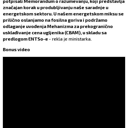
potpisali Memorandum o razumevanju, koji predstavlja
značajan korak u produbljivanju naše saradnje u
energetskom sektoru. U našem energetskom miksu se
prilično oslanjamo na fosilna goriva i podržamo
odlaganje uvođenja Mehanizma za prekogranično
usklađivanje cena ugljenika (CBAM), u skladu sa
predlogom ENTSo-e
- rekla je ministarka.
Bonus video