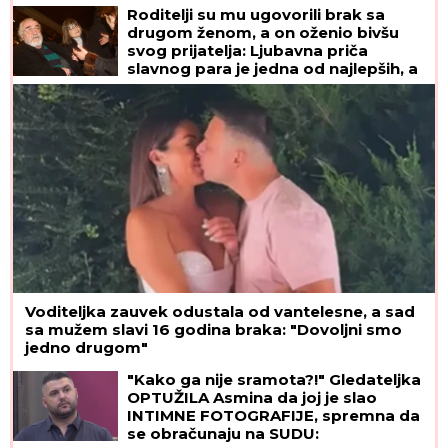
Roditelji su mu ugovorili brak sa
drugom ženom, a on oženio bivšu
svog prijatelja: Ljubavna priča
slavnog para je jedna od najlepših, a
malo ko zna detalje
Voditeljka zauvek odustala od vantelesne, a sad
sa mužem slavi 16 godina braka: "Dovoljni smo
jedno drugom"
"Kako ga nije sramota?!" Gledateljka
OPTUŽILA Asmina da joj je slao
INTIMNE FOTOGRAFIJE, spremna da
se obračunaju na SUDU: