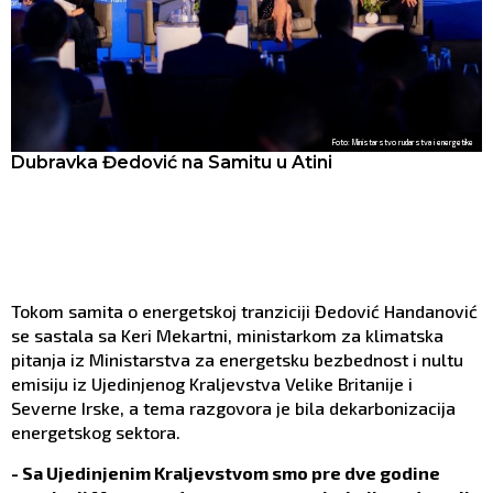
Foto: Ministarstvo rudarstva i energetike
Dubravka Đedović na Samitu u Atini
Tokom samita o energetskoj tranziciji Đedović Handanović
se sastala sa Keri Mekartni, ministarkom za klimatska
pitanja iz Ministarstva za energetsku bezbednost i nultu
emisiju iz Ujedinjenog Kraljevstva Velike Britanije i
Severne Irske, a tema razgovora je bila dekarbonizacija
energetskog sektora.
- Sa Ujedinjenim Kraljevstvom smo pre dve godine