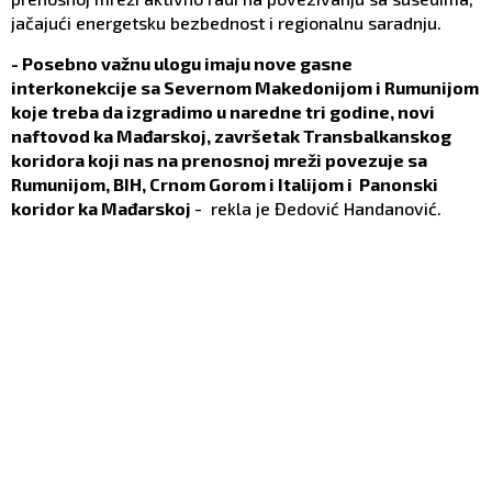
jačajući energetsku bezbednost i regionalnu saradnju.
- Posebno važnu ulogu imaju nove gasne
interkonekcije sa Severnom Makedonijom i Rumunijom
koje treba da izgradimo u naredne tri godine, novi
naftovod ka Mađarskoj, završetak Transbalkanskog
koridora koji nas na prenosnoj mreži povezuje sa
Rumunijom, BIH, Crnom Gorom i Italijom i Panonski
koridor ka Mađarskoj
- rekla je Đedović Handanović.