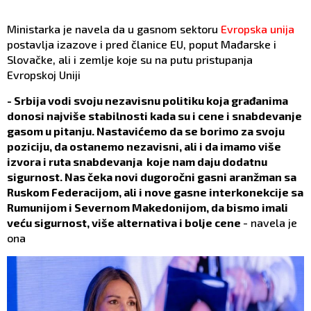
Ministarka je navela da u gasnom sektoru
Evropska unija
postavlja izazove i pred članice EU, poput Mađarske i
Slovačke, ali i zemlje koje su na putu pristupanja
Evropskoj Uniji
- Srbija vodi svoju nezavisnu politiku koja građanima
donosi najviše stabilnosti kada su i cene i snabdevanje
gasom u pitanju. Nastavićemo da se borimo za svoju
poziciju, da ostanemo nezavisni, ali i da imamo više
izvora i ruta snabdevanja koje nam daju dodatnu
sigurnost. Nas čeka novi dugoročni gasni aranžman sa
Ruskom Federacijom, ali i nove gasne interkonekcije sa
Rumunijom i Severnom Makedonijom, da bismo imali
veću sigurnost, više alternativa i bolje cene
- navela je
ona