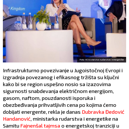
Foto: Ministarstvo rudarstva i energetike
Infrastrukturno povezivanje u Jugoistočnoj Evropi i
izgradnja povezanog i efikasnog tržišta su ključni
kako bi se region uspešno nosio sa izazovima
sigurnosti snabdevanja električnom energijom,
gasom, naftom, pouzdanosti isporuka i
obezbeđivanja prihvatljivih cena po kojima ćemo
dobijati energente, rekla je danas
Dubravka Đedović
Handanović
, ministarka rudarstva i energetike na
Samitu
Fajnenšal tajmsa
o energetskoj tranziciji u