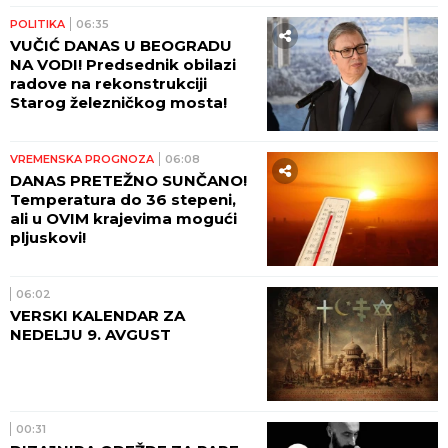
POLITIKA
06:35
VUČIĆ DANAS U BEOGRADU
NA VODI! Predsednik obilazi
radove na rekonstrukciji
Starog železničkog mosta!
VREMENSKA PROGNOZA
06:08
DANAS PRETEŽNO SUNČANO!
Temperatura do 36 stepeni,
ali u OVIM krajevima mogući
pljuskovi!
06:02
VERSKI KALENDAR ZA
NEDELJU 9. AVGUST
00:31