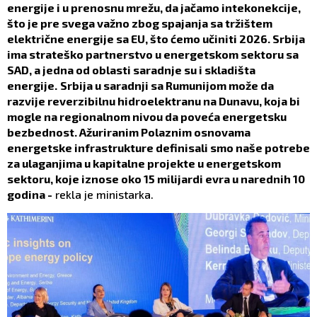
energije i u prenosnu mrežu, da jačamo intekonekcije,
što je pre svega važno zbog spajanja sa tržištem
električne energije sa EU, što ćemo učiniti 2026. Srbija
ima strateško partnerstvo u energetskom sektoru sa
SAD, a jedna od oblasti saradnje su i skladišta
energije.
Srbija u saradnji sa Rumunijom može da
razvije reverzibilnu hidroelektranu na Dunavu, koja bi
mogle na regionalnom nivou da poveća energetsku
bezbednost. Ažuriranim Polaznim osnovama
energetske infrastrukture definisali smo naše potrebe
za ulaganjima u kapitalne projekte u energetskom
sektoru, koje iznose oko 15 milijardi evra u narednih 10
godina -
rekla je ministarka.