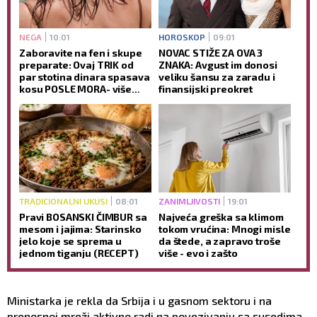
NEGA
10:01
HOROSKOP
09:01
Zaboravite na fen i skupe
NOVAC STIŽE ZA OVA 3
preparate: Ovaj TRIK od
ZNAKA: Avgust im donosi
par stotina dinara spasava
veliku šansu za zaradu i
kosu POSLE MORA- više
finansijski preokret
neće biti KAO SLAMA
TRADICIONALNI UKUSI
08:01
ZANIMLJIVOSTI
19:01
Pravi BOSANSKI ČIMBUR sa
Najveća greška sa klimom
mesom i jajima: Starinsko
tokom vrućina: Mnogi misle
jelo koje se sprema u
da štede, a zapravo troše
jednom tiganju (RECEPT)
više - evo i zašto
Ministarka je rekla da Srbija i u gasnom sektoru i na
prenosnoj mreži aktivno radi na povezivanju sa susedima,