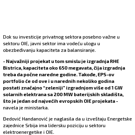
Dok su investicije privatnog sektora posebno važne u
sektoru OIE, javni sektor ima vodeću ulogu u
obezbeđivanju kapaciteta za balansiranje.
- Najvažniji projekat u tom smislu je izgradnja RHE
Bistrica, kapaciteta oko 650 megavata, čija izgradnja
treba da počne naredne godine. Takođe, EPS-ov
portfolio će od ove i u narednih nekoliko godina
postati značajno “zeleniji” izgradnjom više od 1 GW
solarnih elektrana sa 200 MW baterijskih skladišta,
što je jedan od najvećih evropskih OIE projekata -
navela je ministarka.
Đedović Handanović je naglasila da u izveštaju Energetske
zajednice Srbija ima lidersku poziciju u sektoru
elektroenergetike i OIE.