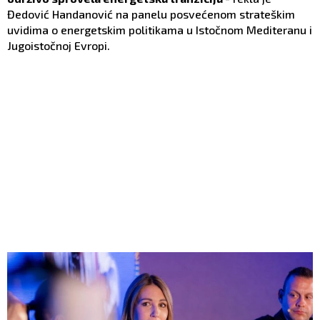
Đedović Handanović na panelu posvećenom strateškim
uvidima o energetskim politikama u Istočnom Mediteranu i
Jugoistočnoj Evropi.