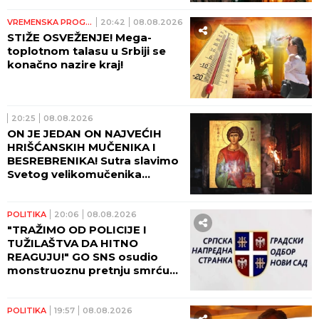
VREMENSKA PROGNOZA
20:42
08.08.2026
STIŽE OSVEŽENJE! Mega-
toplotnom talasu u Srbiji se
konačno nazire kraj!
20:25
08.08.2026
ON JE JEDAN ON NAJVEĆIH
HRIŠĆANSKIH MUČENIKA I
BESREBRENIKA! Sutra slavimo
Svetog velikomučenika
Pantelejmona!
POLITIKA
20:06
08.08.2026
"TRAŽIMO OD POLICIJE I
TUŽILAŠTVA DA HITNO
REAGUJU!" GO SNS osudio
monstruoznu pretnju smrću
Žarku Mićinu!
POLITIKA
19:57
08.08.2026