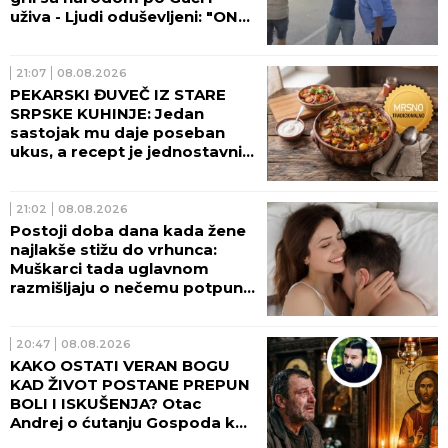
uživa - Ljudi oduševljeni: "ON
JE LEGENDA!" (FOTO, VIDEO)
21:07
08.08.2026
PEKARSKI ĐUVEČ IZ STARE
SRPSKE KUHINJE: Jedan
sastojak mu daje poseban
ukus, a recept je jednostavniji
nego što mislite
21:02
08.08.2026
Postoji doba dana kada žene
najlakše stižu do vrhunca:
Muškarci tada uglavnom
razmišljaju o nečemu potpuno
drugom
20:47
08.08.2026
KAKO OSTATI VERAN BOGU
KAD ŽIVOT POSTANE PREPUN
BOLI I ISKUŠENJA? Otac
Andrej o ćutanju Gospoda kad
je najteže!