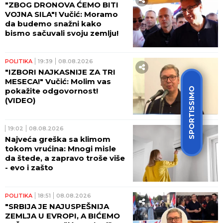
"ZBOG DRONOVA ĆEMO BITI
VOJNA SILA"! Vučić: Moramo
da budemo snažni kako
bismo sačuvali svoju zemlju!
POLITIKA
19:39
08.08.2026
"IZBORI NAJKASNIJE ZA TRI
MESECA!" Vučić: Molim vas
SPORTISSIMO
pokažite odgovornost!
(VIDEO)
19:02
08.08.2026
Najveća greška sa klimom
tokom vrućina: Mnogi misle
da štede, a zapravo troše više
- evo i zašto
POLITIKA
18:51
08.08.2026
"SRBIJA JE NAJUSPEŠNIJA
ZEMLJA U EVROPI, A BIĆEMO