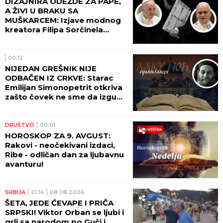
DIZAJNIRA ODEŽDE ZA PAPE,
A ŽIVI U BRAKU SA
MUŠKARCEM: Izjave modnog
kreatora Filipa Sorčinela
otvorile neprijatno pitanje za
Katoličku crkvu
00:12
NIJEDAN GREŠNIK NIJE
ODBAČEN IZ CRKVE: Starac
Emilijan Simonopetrit otkriva
zašto čovek ne sme da izgubi
nadu
DRUŠTVO
00:01
HOROSKOP ZA 9. AVGUST:
Rakovi - neočekivani izdaci,
Ribe - odličan dan za ljubavnu
avanturu!
SRBIJA
21:14
08.08.2026
ŠETA, JEDE ĆEVAPE I PRIČA
SRPSKI! Viktor Orban se ljubi i
grli sa narodom po Guči i