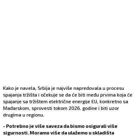
Kako je navela, Srbija je najviše napredovala u procesu
spajanja tržišta i očekuje se da će biti među prvima koja će
spajanje sa tržištem električne energije EU, konkretno sa
Mađarskom, sprovesti tokom 2026. godine i biti uzor
drugima u regionu.
- Potrebno je više saveza da bismo osigurali više
sigurnosti. Moramo više da ulažemo u skladišta