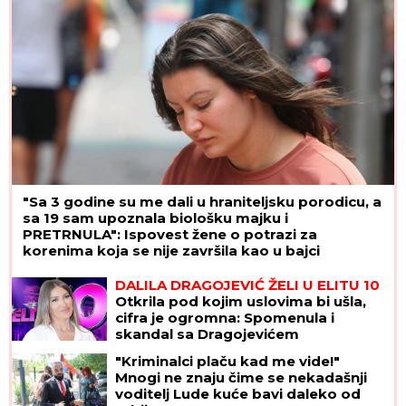
paralelne veze"
"Sa 3 godine su me dali u hraniteljsku porodicu, a
sa 19 sam upoznala biološku majku i
PRETRNULA": Ispovest žene o potrazi za
korenima koja se nije završila kao u bajci
DALILA DRAGOJEVIĆ ŽELI U ELITU 10
Otkrila pod kojim uslovima bi ušla,
cifra je ogromna: Spomenula i
skandal sa Dragojevićem
"Kriminalci plaču kad me vide!"
Mnogi ne znaju čime se nekadašnji
voditelj Lude kuće bavi daleko od