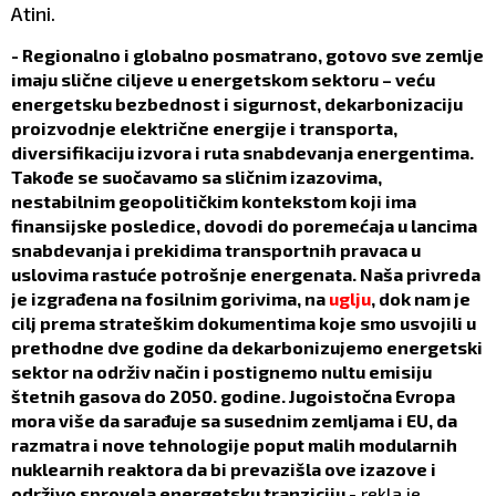
Atini.
- Regionalno i globalno posmatrano, gotovo sve zemlje
imaju slične ciljeve u energetskom sektoru – veću
energetsku bezbednost i sigurnost, dekarbonizaciju
proizvodnje električne energije i transporta,
diversifikaciju izvora i ruta snabdevanja energentima.
Takođe se suočavamo sa sličnim izazovima,
nestabilnim geopolitičkim kontekstom koji ima
finansijske posledice, dovodi do poremećaja u lancima
snabdevanja i prekidima transportnih pravaca u
uslovima rastuće potrošnje energenata. Naša privreda
je izgrađena na fosilnim gorivima, na
uglju
, dok nam je
cilj prema strateškim dokumentima koje smo usvojili u
prethodne dve godine da dekarbonizujemo energetski
sektor na održiv način i postignemo nultu emisiju
štetnih gasova do 2050. godine. Jugoistočna Evropa
mora više da sarađuje sa susednim zemljama i EU, da
razmatra i nove tehnologije poput malih modularnih
nuklearnih reaktora da bi prevazišla ove izazove i
održivo sprovela energetsku tranziciju
- rekla je