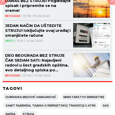
DANAS BEZ STRUJE! Pogledajte
spisak i pripremite se na
vreme!
BEOGRAD
07:18
15.06.2025
JEDAN NAČIN DA UŠTEDITE
STRUJU! Isključujte ovaj uređaj i
smanjićete račune
VESTI
11:35
14.06.2025
DEO BEOGRADA BEZ STRUJE
ČAK SEDAM SATI: Najavljeni
radovi u šest gradskih opština,
evo detaljnog spiska po
ulicama
BEOGRAD
07:05
13.06.2025
TAGOVI
DUBRAVKA ĐEDOVIĆ HANDANOVIĆ
MINISTARSTVO ENERGETIKE
SAMIT FAJNENŠAL TAJMSA O ENERGETSKOJ TRANZICIJI U ATINI
GAS
NAFRA
STRUJA