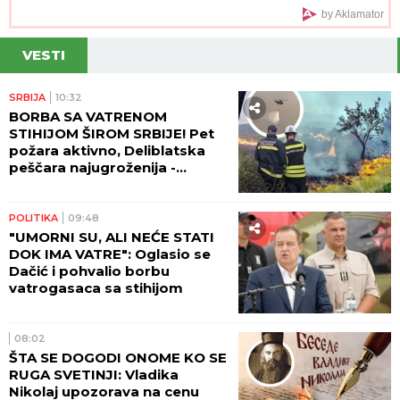
"Iskorišćavaš devojke za pare"
by Aklamator
VESTI
SRBIJA
10:32
BORBA SA VATRENOM
STIHIJOM ŠIROM SRBIJE! Pet
požara aktivno, Deliblatska
peščara najugroženija -
stotine ljudi danonoćno na
terenu! (VIDEO)
POLITIKA
09:48
"UMORNI SU, ALI NEĆE STATI
DOK IMA VATRE": Oglasio se
Dačić i pohvalio borbu
vatrogasaca sa stihijom
08:02
ŠTA SE DOGODI ONOME KO SE
RUGA SVETINJI: Vladika
Nikolaj upozorava na cenu