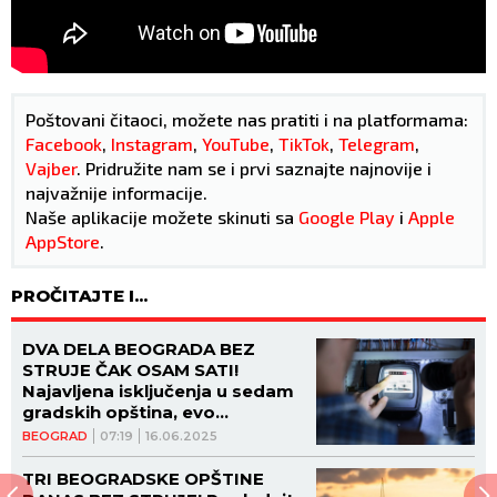
Poštovani čitaoci, možete nas pratiti i na platformama:
Facebook
,
Instagram
,
YouTube
,
TikTok
,
Telegram
,
Vajber
. Pridružite nam se i prvi saznajte najnovije i
najvažnije informacije.
Naše aplikacije možete skinuti sa
Google Play
i
Apple
AppStore
.
PROČITAJTE I...
DVA DELA BEOGRADA BEZ
STRUJE ČAK OSAM SATI!
Najavljena isključenja u sedam
gradskih opština, evo
detaljnog spiska po ulicama
BEOGRAD
07:19
16.06.2025
TRI BEOGRADSKE OPŠTINE