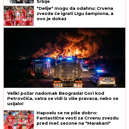
Srbije
"Delije" mogu da odahnu: Crvena
zvezda će igrati Ligu šampiona, a
ovo je dokaz
Veliki požar nadomak Beograda! Gori kod
Petrovčića, vatra se vidi iz više pravaca, nebo se
usijalo!
Hapoelu se ne piše dobro:
Fantastične vesti za Crvenu zvezdu
pred meč sezone na "Marakani"