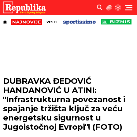
VESTI
DUBRAVKA ĐEDOVIĆ
HANDANOVIĆ U ATINI:
"Infrastrukturna povezanost i
spajanje tržišta ključ za veću
energetsku sigurnost u
Jugoistočnoj Evropi"! (FOTO)