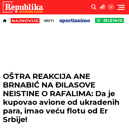
VESTI
OŠTRA REAKCIJA ANE
BRNABIĆ NA ĐILASOVE
NEISTINE O RAFALIMA: Da je
kupovao avione od ukradenih
para, imao veću flotu od Er
Srbije!