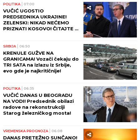
ULAŽUĆI U BUDUĆNOST,
GRADIMO SNAŽNIJU SRBIJU!"
Vučević u Svilajncu o
planovima i projektima
važnim za građane!
POLITIKA
11:25
PARADA PROSTAKLUKA:
Portret Predraga Večerinca
Peđe, „lidera“ sa cisternom i
beogradskim ambicijama
SRBIJA
10:32
BORBA SA VATRENOM
STIHIJOM ŠIROM SRBIJE! Pet
požara aktivno, Deliblatska
peščara najugroženija -
stotine ljudi danonoćno na
terenu! (VIDEO)
POLITIKA
09:48
"UMORNI SU, ALI NEĆE STATI
DOK IMA VATRE": Oglasio se
Dačić i pohvalio borbu