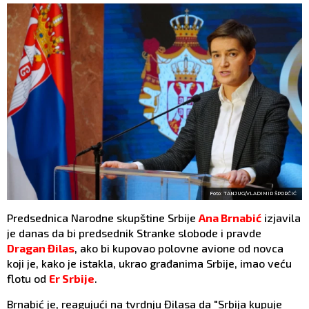
Foto: TANJUG/VLADIMIR ŠPORČIĆ
Predsednica Narodne skupštine Srbije
Ana Brnabić
izjavila
je danas da bi predsednik Stranke slobode i pravde
Dragan Đilas
, ako bi kupovao polovne avione od novca
koji je, kako je istakla, ukrao građanima Srbije, imao veću
flotu od
Er Srbije
.
Brnabić je, reagujući na tvrdnju Đilasa da "Srbija kupuje