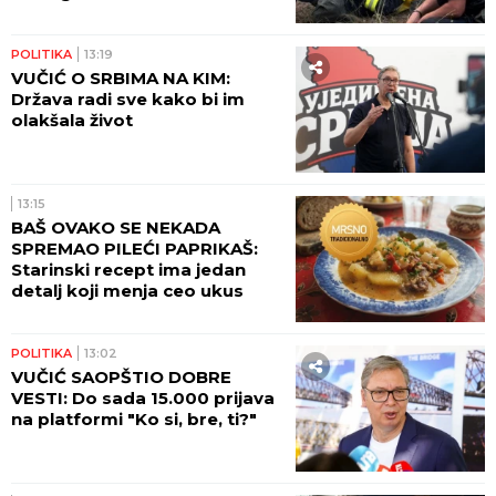
Ove KESICE odmah bacamo čim kupimo
FARMERKE, a zapravo su korisne: Mnogi ne znaju
čemu služe, ali treba ih jedino ovako upotrebiti
Ovako izgleda PORODIČNA KUĆA
Jovane Jeremić na Ibarskoj
magistrali: Ovde je živela sa
roditeljima, BILI POZNATI PO JEDNOJ
STVARI!
by Aklamator
VESTI
POLITIKA
14:13
PRIŠTINA NA APARATIMA: