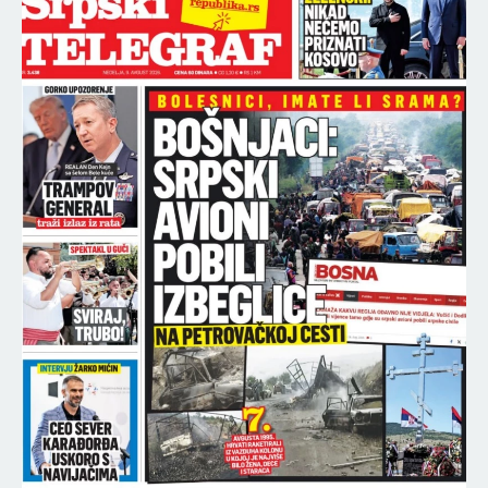
NAJNOVIJE
NAJČITANIJE
14:13
PRIŠTINA NA APARATIMA: Zelenski u Beogradu
poručio da je KOSOVO SRBIJA, evo šta se danas
dogodilo u južnoj pokrajini!
14:06
Orban se opustio u Guči: Sa čuvenim majstorom
trube nazdravljao srpskom šljivovicom (FOTO)
14:04
VELIKA DRAMA I OČAJNE VESTI! Košarkaška Srbija
se ovome baš nije nadala - ali nije još sve
izgubljeno!
13:58
"TAD SAM NAVIJAO ZA PARTIZAN": Nedović se
prisetio istorijske trojke u derbiju, pa šokirao
košarkašku javnost!
13:52