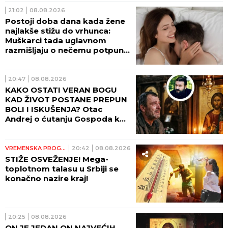
VERSKI KALENDAR ZA
NEDELJU 9. AVGUST
00:31
DIZAJNIRA ODEŽDE ZA PAPE,
A ŽIVI U BRAKU SA
MUŠKARCEM: Izjave modnog
kreatora Filipa Sorčinela
otvorile neprijatno pitanje za
Katoličku crkvu
00:12
NIJEDAN GREŠNIK NIJE
ODBAČEN IZ CRKVE: Starac
Emilijan Simonopetrit otkriva
zašto čovek ne sme da izgubi
nadu
DRUŠTVO
00:01
HOROSKOP ZA 9. AVGUST:
Rakovi - neočekivani izdaci,