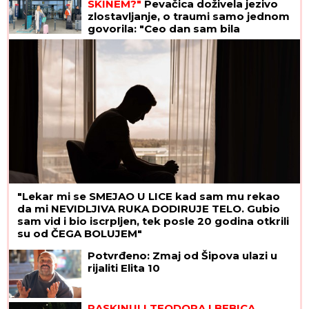
Platio apartman u Hrvatskoj 105 evra za noć, kad
je ušao u KUPATILO samo što nije PAO U NESVEST
OD ŠOKA: "Sramota šta se sve danas iznajmljuje"
(PAPARACO) ĐINA DŽINOVIĆ U
CRNOJ GORI
Evo kako izgleda bez
filtera: U haljini do poda sa golim
leđima, mnogi je nisu prepoznali
Vraća se Zvezdino dete