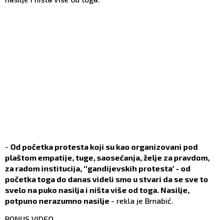
-
Od početka protesta koji su kao organizovani pod
plaštom empatije, tuge, saosećanja, želje za pravdom,
za radom institucija, ''gandijevskih protesta' - od
početka toga do danas videli smo u stvari da se sve to
svelo na puko nasilja i ništa više od toga. Nasilje,
potpuno nerazumno nasilje
- rekla je Brnabić.
BONUS VIDEO