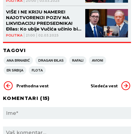
POLITIKA
20:00
03.03.2025
VIŠE I NE KRIJU NAMERE!
NAJOTVORENIJI POZIV NA
LIKVIDACIJU PREDSEDNIKA!
Đilas: Ko ubije Vučića učinio bi
uslugu Vučiću!
POLITIKA
21:00
02.03.2025
TAGOVI
ANA BRNABIĆ
DRAGAN ĐILAS
RAFALI
AVIONI
ER SRBIJA
FLOTA
Prethodna vest
Sledeća vest
KOMENTARI (
15
)