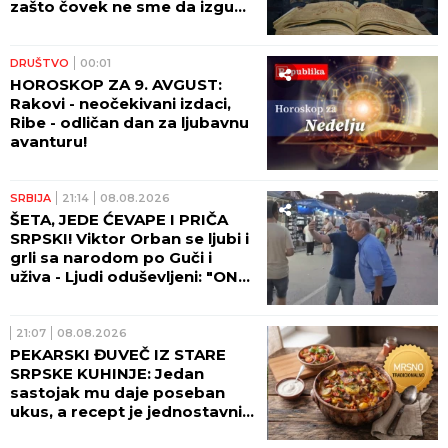
SRBIJA
06:50
KRENULE GUŽVE NA
GRANICAMA! Vozači čekaju do
TRI SATA na izlazu iz Srbije,
evo gde je najkritičnije!
POLITIKA
06:35
VUČIĆ DANAS U BEOGRADU
NA VODI! Predsednik obilazi
radove na rekonstrukciji
Starog železničkog mosta!
VREMENSKA PROGNOZA
06:08
DANAS PRETEŽNO SUNČANO!
Temperatura do 36 stepeni,
ali u OVIM krajevima mogući
pljuskovi!
06:02