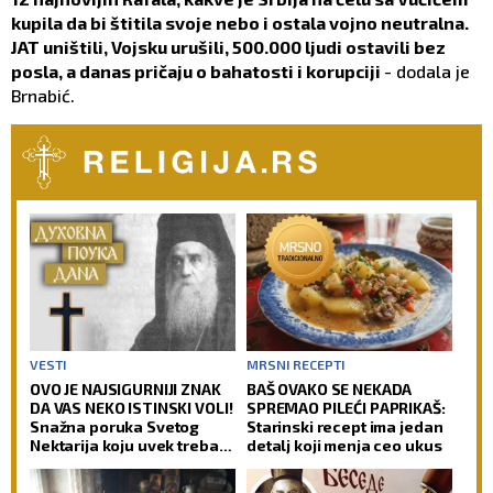
kupila da bi štitila svoje nebo i ostala vojno neutralna.
JAT uništili, Vojsku urušili, 500.000 ljudi ostavili bez
posla, a danas pričaju o bahatosti i korupciji
- dodala je
Brnabić.
VESTI
MRSNI RECEPTI
OVO JE NAJSIGURNIJI ZNAK
BAŠ OVAKO SE NEKADA
DA VAS NEKO ISTINSKI VOLI!
SPREMAO PILEĆI PAPRIKAŠ:
Snažna poruka Svetog
Starinski recept ima jedan
Nektarija koju uvek treba
detalj koji menja ceo ukus
imati na umu!