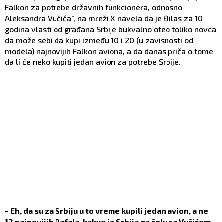
Falkon za potrebe državnih funkcionera, odnosno
Aleksandra Vučića", na mreži X navela da je Đilas za 10
godina vlasti od građana Srbije bukvalno oteo toliko novca
da može sebi da kupi između 10 i 20 (u zavisnosti od
modela) najnovijih Falkon aviona, a da danas priča o tome
da li će neko kupiti jedan avion za potrebe Srbije.
-
Eh, da su za Srbiju u to vreme kupili jedan avion, a ne
12 najnovijih Rafala, kakve je Srbija na čelu sa Vučićem