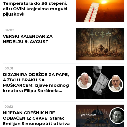
vatrogasaca sa stihijom
08:02
ŠTA SE DOGODI ONOME KO SE
RUGA SVETINJI: Vladika
Nikolaj upozorava na cenu
ljudskog podsmeha
SRBIJA
07:45
POŽAR U DELIBLATSKOJ
PEŠČARI I DALJE BUKTI! Jak
vetar raspiruje plamen,
nadljudskim naporima
vatrogasaca odbranjeno
naselje Šumarak!
POLITIKA
07:00
VUČIĆ UGOSTIO
PREDSEDNIKA UKRAJINE!
ZELENSKI: NIKAD NEĆEMO
PRIZNATI KOSOVO! ČITAJTE U
SRPSKOM TELEGRAFU!