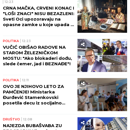
Zelenski u Beogradu poručio
da je KOSOVO SRBIJA, evo šta
se danas dogodilo u južnoj
pokrajini!
DRUŠTVO
14:06
Orban se opustio u Guči: Sa
čuvenim majstorom trube
nazdravljao srpskom
šljivovicom (FOTO)
DRUŠTVO
13:24
"KADA SVI BEŽE OD VATRE,
ONI IDU KA NJOJ": Potresna
fotografija srpskih
vatrogasaca na terenu obišla
zemlju (FOTO)
POLITIKA
13:19
VUČIĆ O SRBIMA NA KIM:
Država radi sve kako bi im
olakšala život