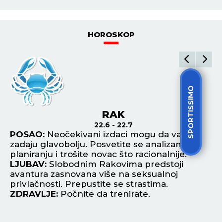
MLADIĆ UPAO U MULJ DUBOK 5 METARA! Užasni
detalji utapanja u Borči: Čuo sam krike...
POGLEDAJ SVE NAJNOVIJE VESTI
ŠTAMPANO IZDANJE
SPORTISSIMO