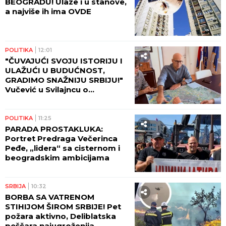
13:15
BAŠ OVAKO SE NEKADA
SPREMAO PILEĆI PAPRIKAŠ:
Starinski recept ima jedan
detalj koji menja ceo ukus
POLITIKA
13:02
VUČIĆ SAOPŠTIO DOBRE
VESTI: Do sada 15.000 prijava
na platformi "Ko si, bre, ti?"
12:23
CRNA MAČKA, CRVENI KONAC I
"LOŠI ZNACI" NISU BEZAZLENI:
Sveti Oci upozoravaju na
opasne zamke u koje upada i
savremeni čovek