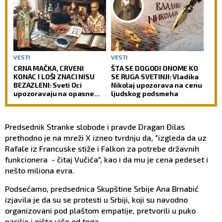
VESTI
VESTI
CRNA MAČKA, CRVENI
ŠTA SE DOGODI ONOME KO
KONAC I LOŠI ZNACI NISU
SE RUGA SVETINJI: Vladika
BEZAZLENI: Sveti Oci
Nikolaj upozorava na cenu
upozoravaju na opasne
ljudskog podsmeha
zamke u koje upada i
savremeni čovek
Predsednik Stranke slobode i pravde Dragan Đilas
prethodno je na mreži X izneo tvrdnju da, "izgleda da uz
Rafale iz Francuske stiže i Falkon za potrebe državnih
funkcionera - čitaj Vučića", kao i da mu je cena pedeset i
nešto miliona evra.
Podsećamo, predsednica Skupštine Srbije Ana Brnabić
izjavila je da su se protesti u Srbiji, koji su navodno
organizovani pod plaštom empatije, pretvorili u puko
nasilje i ništa više od toga.