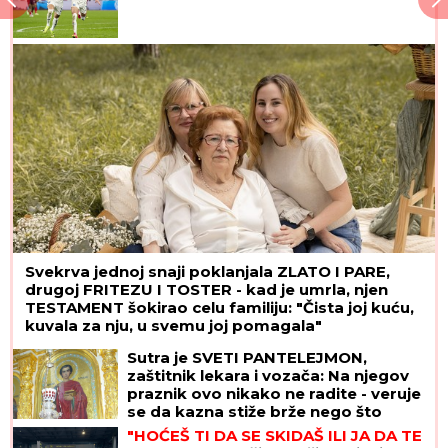
KRVAVI EVRI
Dok su Milica i Marko mučili pekara
(73) tokom intimnog odnosa, Martina (30) je u
"puntu" radila JEDNU stvar! (FOTO, VIDEO)
Pevačici stavio pištolj na glavu, a
onda se desio šokantan obrt:
"Nastao je potpuni muk u kafani"
Dnevni horoskop za nedelju, 9.
avgust: Jarac gura ISTINU POD
TEPIH, a NJIH čeka poslovna prilika
kakva stiže jednom u životu