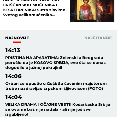
Ribe - odličan dan za ljubavnu
avanturu!
SRBIJA
21:14
08.08.2026
ŠETA, JEDE ĆEVAPE I PRIČA
SRPSKI! Viktor Orban se ljubi i
grli sa narodom po Guči i
uživa - Ljudi oduševljeni: "ON
JE LEGENDA!" (FOTO, VIDEO)
21:07
08.08.2026
PEKARSKI ĐUVEČ IZ STARE
SRPSKE KUHINJE: Jedan
sastojak mu daje poseban
ukus, a recept je jednostavniji
nego što mislite
21:02
08.08.2026
Postoji doba dana kada žene
najlakše stižu do vrhunca:
Muškarci tada uglavnom
razmišljaju o nečemu potpuno
drugom