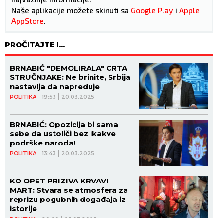
Naše aplikacije možete skinuti sa
Google Play
i
Apple
AppStore
.
PROČITAJTE I...
BRNABIĆ "DEMOLIRALA" CRTA
STRUČNJAKE: Ne brinite, Srbija
nastavlja da napreduje
POLITIKA
19:53
20.03.2025
BRNABIĆ: Opozicija bi sama
sebe da ustoliči bez ikakve
podrške naroda!
POLITIKA
13:43
20.03.2025
KO OPET PRIZIVA KRVAVI
MART: Stvara se atmosfera za
reprizu pogubnih događaja iz
istorije