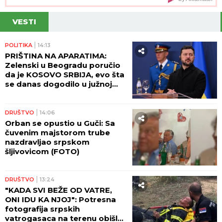
"Lekar mi se SMEJAO U LICE kad sam mu rekao
da mi NEVIDLJIVA RUKA DODIRUJE TELO. Gubio
sam vid i bio iscrpljen, tek posle 20 godina otkrili
su od ČEGA BOLUJEM"
Potvrđeno: Zmaj od Šipova ulazi u
rijaliti Elita 10
RASKINULI TEODORA I BEBICA
Ostavila ga nakon izlaska iz Elite 9 i
uzela sve stvari: Ovo su detalji