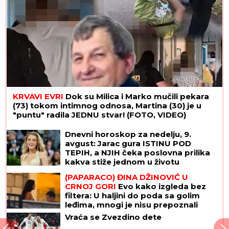
Tri moćne države sklopile veliki vojni savez! Imaju
ista pravila kao NATO, ciljaju na američkog
saveznika!
OVO JE NAJLEPŠA VILA U BEOGRADU
Naš sportista kupio kuću od TRI
MILIONA EVRA, a ne živi u Srbiji: Ima
privatan bazen i fitnes salu
Horoskop za nedelju, 9, avgust:
Jarac puca od emocija, Ribe prave
tajne planove, Rak uživa u šetnji