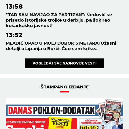
20:47
08.08.2026
KAKO OSTATI VERAN BOGU
KAD ŽIVOT POSTANE PREPUN
BOLI I ISKUŠENJA? Otac
Andrej o ćutanju Gospoda kad
je najteže!
VREMENSKA PROGNOZA
20:42
08.08.2026
STIŽE OSVEŽENJE! Mega-
toplotnom talasu u Srbiji se
konačno nazire kraj!
20:25
08.08.2026
ON JE JEDAN ON NAJVEĆIH
HRIŠĆANSKIH MUČENIKA I
BESREBRENIKA! Sutra slavimo
Svetog velikomučenika
Pantelejmona!