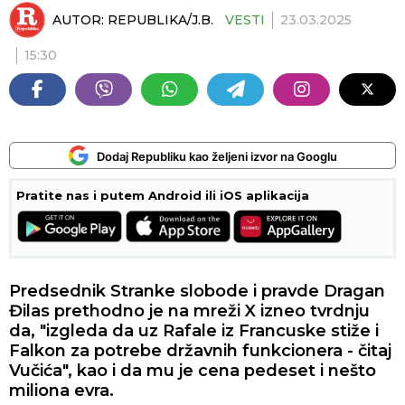
AUTOR:
REPUBLIKA/J.B.
VESTI
23.03.2025
15:30
Dodaj Republiku kao željeni izvor na Googlu
Pratite nas i putem Android ili iOS aplikacija
Predsednik Stranke slobode i pravde Dragan
Đilas prethodno je na mreži X izneo tvrdnju
da, "izgleda da uz Rafale iz Francuske stiže i
Falkon za potrebe državnih funkcionera - čitaj
Vučića", kao i da mu je cena pedeset i nešto
miliona evra.