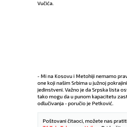
iljnu vezu.
partnerom, što će im on i
ZDRA
Vučića.
ša cirkulacija.
zameriti.
nerv
ZDRAVLJE:
Bolovi u nogama.
- Mi na Kosovu i Metohiji nemamo prava 
one koji našim Srbima u južnoj pokrajin
jedinstveni. Važno je da Srpska lista 
tako mogu da u punom kapacitetu zast
odlučivanja - poručio je Petković.
Poštovani čitaoci, možete nas pratit