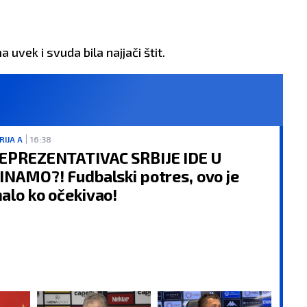
uvek i svuda bila najjači štit.
RIJA A
16:38
EPREZENTATIVAC SRBIJE IDE U
INAMO?! Fudbalski potres, ovo je
alo ko očekivao!