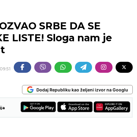
POZVAO SRBE DA SE
 LISTE! Sloga nam je
it
09:51
Dodaj Republiku kao željeni izvor na Googlu
ija