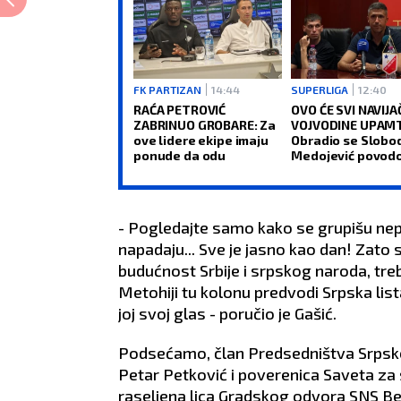
FK PARTIZAN
14:44
SUPERLIGA
12:40
RAĆA PETROVIĆ
OVO ĆE SVI NAVIJA
ZABRINUO GROBARE: Za
VOJVODINE UPAMT
ove lidere ekipe imaju
Obradio se Slobo
ponude da odu
Medojević povod
nove pozicije u k
(VIDEO)
- Pogledajte samo kako se grupišu nep
napadaju... Sve je jasno kao dan! Zato 
budućnost Srbije i srpskog naroda, tre
Metohiji tu kolonu predvodi Srpska lista
joj svoj glas - poručio je Gašić.
Podsećamo, član Predsedništva Srpske 
Petar Petković i poverenica Saveta za s
raseljena lica Gradskog odvora SNS Be