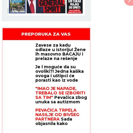
PREPORUKA ZA VAS
Zavese za kadu
odlaze u istoriju! Žene
ih masovno BACAJU i
prelaze na rešenje
koje se sklapa uz zid i
Je l moguće da su
ne skuplja buđ
ovoliki?! Jedna kašika
ovoga i uštipci će
porasti kao iz vode
"IMAO JE NAPADE,
TREBALO SE IZBORITI
SA TIM"
Pevačica zbog
unuka sa autizmom
otišla da živi na selo,
PEVAČICA TRPELA
pa morala da donese
NASILJE OD BIVŠEG
najtežu odluku:
PARTNERA
Sada
"Postao je agresivan"
objasnila kako
prepoznati
MANIPULATORA: