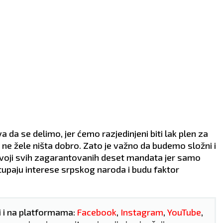
VLJE:
Pojačana
ZDRAVLJE:
Vrtoglavica.
oza.
da se delimo, jer ćemo razjedinjeni biti lak plen za
i ne žele ništa dobro. Zato je važno da budemo složni i
osvoji svih zagarantovanih deset mandata jer samo
upaju interese srpskog naroda i budu faktor
i i na platformama:
Facebook
,
Instagram
,
YouTube
,