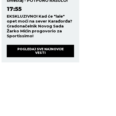
smeštaj - POTPUNO RASULO!
17:55
EKSKLUZIVNO! Kad će "lale"
opet moći na sever Karađorđa?
Gradonačelnik Novog Sada
Žarko Mićin progovorio za
Sportissimo!
POGLEDAJ SVE NAJNOVIJE
VESTI