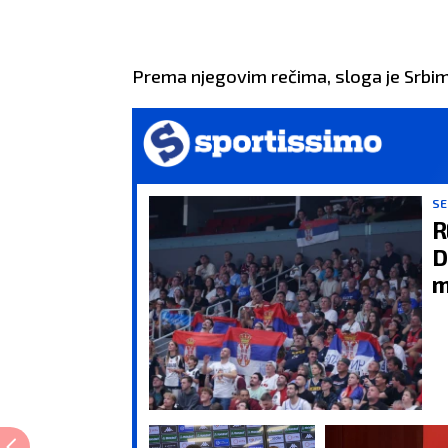
Prema njegovim rečima, sloga je Srbima 
SE
R
D
m