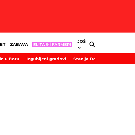
JOŠ
ET
ZABAVA
in u Boru
Izgubljeni gradovi
Stanija Dobrojević