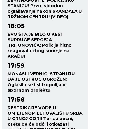
ŽENA NAPUSTILI POLICIJSKU
STANICU! Prvo Isidorino
oglašavanje nakon SKANDALA U
TRŽNOM CENTRU! (VIDEO)
18:05
EVO ŠTA JE BILO U KESI
SUPRUGE SERGEJA
TRIFUNOVIĆA: Policija hitno
reagovala zbog sumnje na
KRAĐU!
17:59
MONASI I VERNICI STRAHUJU
DA JE OSTROG UGROŽEN:
Oglasila se i Mitropolija o
spornom projektu
17:58
RESTRIKCIJE VODE U
OMILJENOM LETOVALIŠTU SRBA
U CRNOJ GORI! Turisti besni,
prete da će otići i otkazati