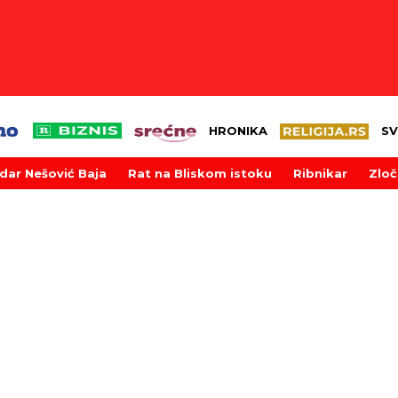
HRONIKA
SV
dar Nešović Baja
Rat na Bliskom istoku
Ribnikar
Zloč