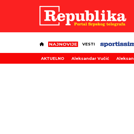
VESTI
AKTUELNO
Aleksandar Vučić
Aleksan