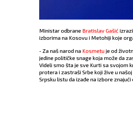
Ministar odbrane
Bratislav Gašić
izraz
izborima na Kosovu i Metohiji koje orga
- Za naš narod na
Kosmetu
je od život
jedine političke snage koja može da zast
Videli smo šta je sve Kurti sa svojom
protera i zastraši Srbe koji žive u našoj
Srpsku listu da izađe na izbore znajući 