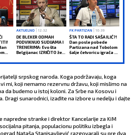
AKTUELNO
12:32
FK PARTIZAN
10:39
ČI
DE BLEKER ODMAH
ŠTA TO RADI SAŠA ILIĆ?!
ITI!
PODVIKNUO SUDIJAMA I
Dan posle pobede
dan
TRENERIMA: Evo šta
Partizana nad Tobolom
om
Belgijanac IZRIČITO želi
šalje četvoricu igrača u
lubu
da se desi u srpskom
drugi klub
fudbalu (VIDEO)
rijatelji srpskog naroda. Koga podržavaju, koga
svi mi, koji nemamo rezervnu državu, koji mislimo na
ba da budemo u istoj koloni. Za Srbe na Kosovu i
. Dragi sunarodnici, izađite na izbore u nedelju i dajte
napredne stranke i direktor Kancelarije za KiM
ocijalna pitanja, populacionu politiku izbegla i
ograd Nataša Stanisavljević razgovarali su pre dva