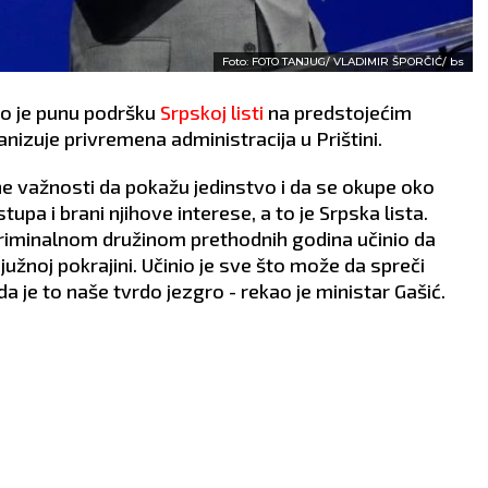
Foto: FOTO TANJUG/ VLADIMIR ŠPORČIĆ/ bs
io je punu podršku
Srpskoj listi
na predstojećim
nizuje privremena administracija u Prištini.
ne važnosti da pokažu jedinstvo i da se okupe oko
upa i brani njihove interese, a to je Srpska lista.
 kriminalnom družinom prethodnih godina učinio da
 južnoj pokrajini. Učinio je sve što može da spreči
da je to naše tvrdo jezgro - rekao je ministar Gašić.