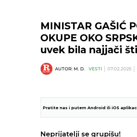
MINISTAR GAŠIĆ 
OKUPE OKO SRPSKE
uvek bila najjači št
AUTOR:
M. D.
VESTI
07.02.2025
Pratite nas i putem Android ili iOS aplikac
Neprijatelji se grupišu!