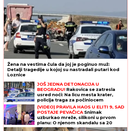
Žena na vestima čula da joj je poginuo muž:
Detalji tragedije u kojoj su nastradali putari kod
Loznice
JOŠ JEDNA DETONACIJA U
BEOGRADU!
Rakovica se zatresla
usred noći: Na licu mesta krater,
policija traga za počiniocem
(VIDEO) PRAVILA HAOS U ELITI 9, SAD
POSTAJE PEVAČICA
Snimak
uzburkao mreže, silikoni u prvom
planu: O njenom skandalu sa 20
godina starijim brujao Balkan