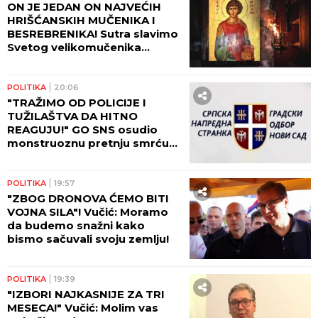
ON JE JEDAN ON NAJVEĆIH
HRIŠĆANSKIH MUČENIKA I
BESREBRENIKA! Sutra slavimo
Svetog velikomučenika
Pantelejmona!
POLITIKA
20:06
"TRAŽIMO OD POLICIJE I
TUŽILAŠTVA DA HITNO
REAGUJU!" GO SNS osudio
monstruoznu pretnju smrću
Žarku Mićinu!
POLITIKA
19:57
"ZBOG DRONOVA ĆEMO BITI
VOJNA SILA"! Vučić: Moramo
da budemo snažni kako
bismo sačuvali svoju zemlju!
POLITIKA
19:39
"IZBORI NAJKASNIJE ZA TRI
MESECA!" Vučić: Molim vas