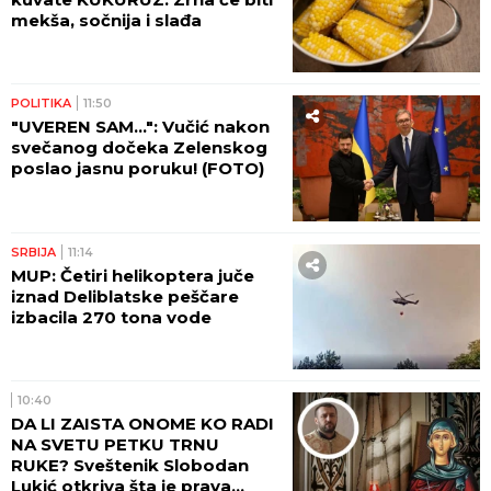
mekša, sočnija i slađa
POLITIKA
11:50
"UVEREN SAM...": Vučić nakon
svečanog dočeka Zelenskog
poslao jasnu poruku! (FOTO)
SRBIJA
11:14
MUP: Četiri helikoptera juče
iznad Deliblatske peščare
izbacila 270 tona vode
10:40
DA LI ZAISTA ONOME KO RADI
NA SVETU PETKU TRNU
RUKE? Sveštenik Slobodan
Lukić otkriva šta je prava