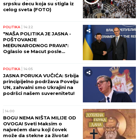
srpsku decu koja su stigla iz
celog sveta (FOTO)
POLITIKA
14:22
"NAŠA POLITIKA JE JASNA -
POŠTOVANJE
MEĐUNARODNOG PRAVA":
Oglasio se Macut posle
sastanka sa Zelenskim
POLITIKA
14:05
JASNA PORUKA VUČIĆA: Srbija
principijelno podržava Povelju
UN, zahvalni smo Ukrajini na
podršci našem suverenitetu!
14:00
BOGU NEMA NIŠTA MILIJE OD
OVOGA! Sveti Maksim o
najvećem daru koji čovek
može da stekne za života!