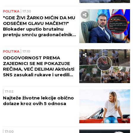
POLITIKA
17:30
"GDE ŽIVI ŽARKO MIĆIN DA MU
ODSEČEM GLAVU MAČEM?!"
Blokader uputio brutalnu
pretnju smrću gradonačelniku
Novog Sada!
POLITIKA
17:10
ODGOVORNOST PREMA
ZAJEDNICI SE NE POKAZUJE
REČIMA, VEĆ DELIMA! Aktivisti
SNS zasukali rukave i uredili
Beograd! (FOTO, VIDEO)
17:02
Najteže životne lekcije obično
dolaze kroz ovih 5 odnosa
17:00