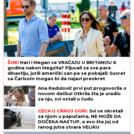
ŠOK!
Hari i Megan se VRAĆAJU U BRITANIJU 6
godina nakon Megzita? Pljuvali za sve pare
dinastiju, jurili američki san pa se pokajali: Susret
sa Čarlsom mogao bi da najavi preokret
Ana Radulović prvi put progovorila o
novom dečku! Otkrila šta je uradio
za nju, svi ostali u čudu
CECA U CRNOJ GORI:
Svi se okretali
za njom u papučama, NE MOŽE DA
DOČEKA NASTUP, a evo šta joj od
ranog jutra stvara VELIKU
NELAGODU! (VIDEO)