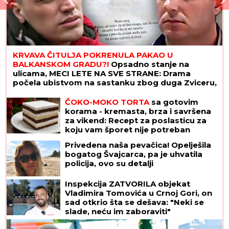
KRVAVA ČITULJA POKRENULA PAKAO U
BALKANSKOM GRADU?!
Opsadno stanje na
ulicama, MECI LETE NA SVE STRANE: Drama
počela ubistvom na sastanku zbog duga Zviceru,
onda je usledio HAOS (FOTO)
ČOKO-MOKO TORTA
sa gotovim
korama - kremasta, brza i savršena
za vikend: Recept za poslasticu za
koju vam šporet nije potreban
Privedena naša pevačica! Opelješila
bogatog Švajcarca, pa je uhvatila
policija, ovo su detalji
Inspekcija ZATVORILA objekat
Vladimira Tomovića u Crnoj Gori, on
sad otkrio šta se dešava: "Neki se
slade, neću im zaboraviti"