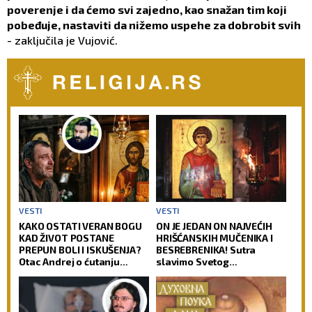
poverenje i da ćemo svi zajedno, kao snažan tim koji
pobeđuje, nastaviti da nižemo uspehe za dobrobit svih
- zaključila je Vujović.
VESTI
VESTI
KAKO OSTATI VERAN BOGU
ON JE JEDAN ON NAJVEĆIH
KAD ŽIVOT POSTANE
HRIŠĆANSKIH MUČENIKA I
PREPUN BOLI I ISKUŠENJA?
BESREBRENIKA! Sutra
Otac Andrej o ćutanju
slavimo Svetog
Gospoda kad je najteže!
velikomučenika
Pantelejmona!