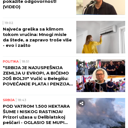
pokažite odgovornost!
(VIDEO)
19:02
Najveća greška sa klimom
tokom vrućina: Mnogi misle
da štede, a zapravo troše više
- evo i zašto
POLITIKA
18:51
"SRBIJA JE NAJUSPEŠNIJA
ZEMLJA U EVROPI, A BIĆEMO
JOŠ BOLJI!" Vučić u Belegišu:
POVEĆANJE PLATA I PENZIJA
OVE GODINE!
SRBIJA
18:43
POD VATROM 1.500 HEKTARA
ŠUME I NISKOG RASTINJA!
Prizori užasa u Deliblatskoj
peščari - OGLASIO SE MUP!
(FOTO)