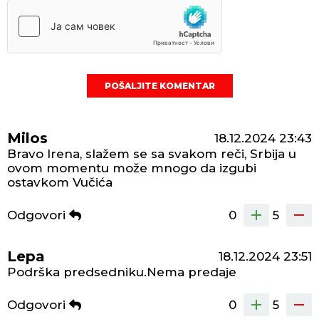
POŠALJITE KOMENTAR
Milos
18.12.2024
23:43
Bravo Irena, slažem se sa svakom reči, Srbija u
ovom momentu može mnogo da izgubi
ostavkom Vučića
Odgovori
0
5
Lepa
18.12.2024
23:51
Podrška predsedniku.Nema predaje
Odgovori
0
5