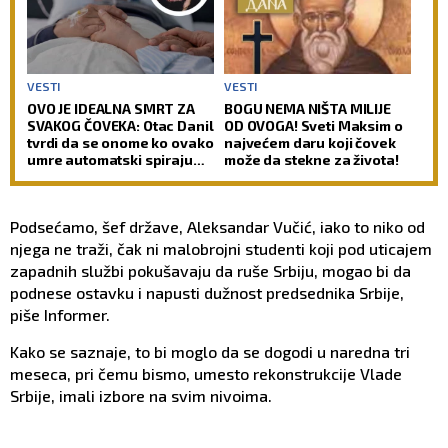
VESTI
VESTI
OVO JE IDEALNA SMRT ZA
BOGU NEMA NIŠTA MILIJE
SVAKOG ČOVEKA: Otac Danil
OD OVOGA! Sveti Maksim o
tvrdi da se onome ko ovako
najvećem daru koji čovek
umre automatski spiraju
može da stekne za života!
svi grehovi, osim dva
Podsećamo, šef države, Aleksandar Vučić, iako to niko od
njega ne traži, čak ni malobrojni studenti koji pod uticajem
zapadnih službi pokušavaju da ruše Srbiju, mogao bi da
podnese ostavku i napusti dužnost predsednika Srbije,
piše Informer.
Kako se saznaje, to bi moglo da se dogodi u naredna tri
meseca, pri čemu bismo, umesto rekonstrukcije Vlade
Srbije, imali izbore na svim nivoima.