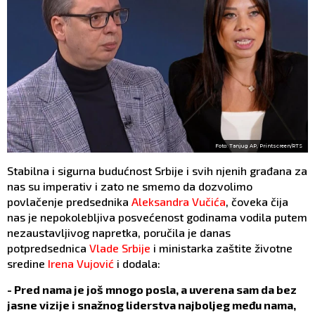
Foto: Tanjug AP, Printscreen/RTS
Stabilna i sigurna budućnost Srbije i svih njenih građana za
nas su imperativ i zato ne smemo da dozvolimo
povlačenje predsednika
Aleksandra Vučića
, čoveka čija
nas je nepokolebljiva posvećenost godinama vodila putem
nezaustavljivog napretka, poručila je danas
potpredsednica
Vlade Srbije
i ministarka zaštite životne
sredine
Irena Vujović
i dodala:
- Pred nama je još mnogo posla, a uverena sam da bez
jasne vizije i snažnog liderstva najboljeg među nama,