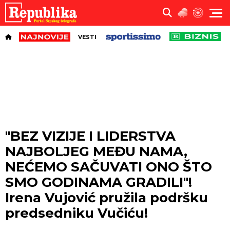
VESTI
"BEZ VIZIJE I LIDERSTVA
NAJBOLJEG MEĐU NAMA,
NEĆEMO SAČUVATI ONO ŠTO
SMO GODINAMA GRADILI"!
Irena Vujović pružila podršku
predsedniku Vučiću!