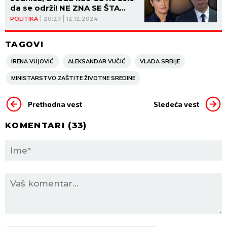
da se održi! NE ZNA SE ŠTA
HOĆE
POLITIKA
20:27
12.12.2024
TAGOVI
IRENA VUJOVIĆ
ALEKSANDAR VUČIĆ
VLADA SRBIJE
MINISTARSTVO ZAŠTITE ŽIVOTNE SREDINE
Prethodna vest
Sledeća vest
KOMENTARI (
33
)