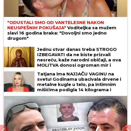
"ODUSTALI SMO OD VANTELESNE NAKON
NEUSPEŠNIH POKUŠAJA"
Voditeljka sa mužem
slavi 16 godina braka: "Dovoljni smo jedno
drugom"
Jednu stvar danas treba STROGO
IZBEGAVATI da ne biste prizvali
nesreću, kaže narodni običaji, a ova
MOLITVA donosi ogroman mir i
blagoslov: Slavi se SVETA PETKA
Tatjana ima NAJJAČU VAGINU na
TRNOVA
svetu! Godinama ubacivala drvene i
metalne kugle u telo, pa intimnim
mišićima podigla 14 kilograma i
postala globalno poznata