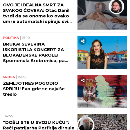
OVO JE IDEALNA SMRT ZA
SVAKOG ČOVEKA: Otac Danil
tvrdi da se onome ko ovako
umre automatski spiraju svi
grehovi, osim dva
POLITIKA
16:10
BRUKA! SEVERINA
ISKORISTILA KONCERT ZA
BLOKADERSKE PAROLE!
Spomenula Srebrenicu, pa
izazvala haos!
SRBIJA
15:25
ZEMLJOTRES POGODIO
SRBIJU! Evo gde se najviše
treslo
14:55
“DOŠLI STE U SVOJU KUĆU”:
Reči patrijarha Porfirija dirnule