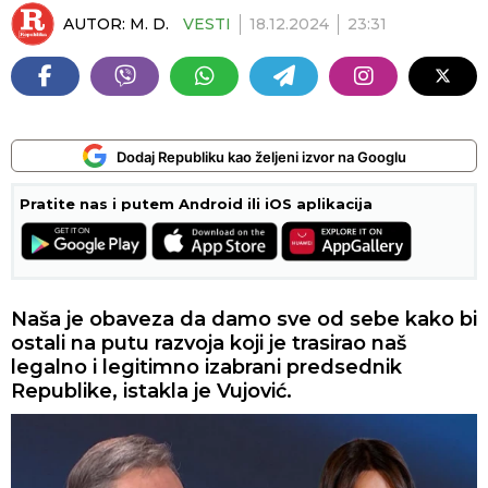
AUTOR:
M. D.
VESTI
18.12.2024
23:31
Dodaj Republiku kao željeni izvor na Googlu
Pratite nas i putem Android ili iOS aplikacija
Naša je obaveza da damo sve od sebe kako bi
ostali na putu razvoja koji je trasirao naš
legalno i legitimno izabrani predsednik
Republike, istakla je Vujović.