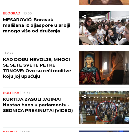
BEOGRAD
13:55
MESAROVIĆ: Boravak
mališana iz dijaspore u Srbiji
mnogo više od druženja
13:33
KAD DOĐU NEVOLJE, MNOGI
SE SETE SVETE PETKE
TRNOVE: Ovo su reči molitve
koju joj upućuju
POLITIKA
13:31
KURTIJA ZASULI JAJIMA!
Nastao haos u parlamentu -
SEDNICA PREKINUTA! (VIDEO)