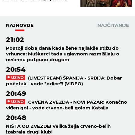
pozadina ovih verovanja
NAJNOVIJE
NAJČITANIJE
21:02
Postoji doba dana kada žene najlakše stižu do
vrhunca: Muškarci tada uglavnom razmišljaju o
nečemu potpuno drugom
20:54
(LIVESTREAM) ŠPANIJA - SRBIJA: Dobar
UŽIVO
početak - vode "orlice"! (VIDEO)
20:49
CRVENA ZVEZDA - NOVI PAZAR: Konačno
UŽIVO
viđen gol - vode crveno-beli golom Kataija
20:48
NIŠTA OD ZVEZDE! Velika želja crveno-belih
izabrala drugi klub!