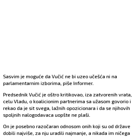
Sasvim je moguće da Vučić ne bi uzeo učešća ni na
parlamentarnim izborima, piše Informer.
Predsednik Vučić je oštro kritikovao, iza zatvorenih vrata,
celu Vladu, o koalicionim partnerima sa užasom govorio i
rekao da je sit svega, lažnih opozicionara i da se njihovih
spoljnih nalogodavaca uopšte ne plaši.
On je posebno razočaran odnosom onih koji su od države
dobili najviše, za nju uradili najmanje, a nikada im ničega