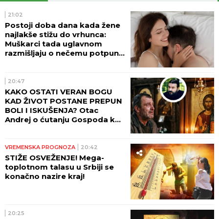
21:02
Postoji doba dana kada žene
najlakše stižu do vrhunca:
Muškarci tada uglavnom
razmišljaju o nečemu potpuno
drugom
20:47
KAKO OSTATI VERAN BOGU
KAD ŽIVOT POSTANE PREPUN
BOLI I ISKUŠENJA? Otac
Andrej o ćutanju Gospoda kad
je najteže!
VREMENSKA PROGNOZA
20:42
STIŽE OSVEŽENJE! Mega-
toplotnom talasu u Srbiji se
konačno nazire kraj!
20:25