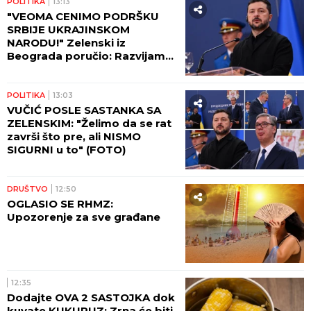
POLITIKA
13:13
"VEOMA CENIMO PODRŠKU
SRBIJE UKRAJINSKOM
NARODU!" Zelenski iz
Beograda poručio: Razvijamo
saradnju koja će pomoći da
izdržimo sve izazove rata!
POLITIKA
13:03
VUČIĆ POSLE SASTANKA SA
ZELENSKIM: "Želimo da se rat
završi što pre, ali NISMO
SIGURNI u to" (FOTO)
DRUŠTVO
12:50
OGLASIO SE RHMZ:
Upozorenje za sve građane
12:35
Dodajte OVA 2 SASTOJKA dok
kuvate KUKURUZ: Zrna će biti