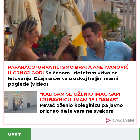
PAPARACO! UHVATILI SMO BRATA ANE IVANOVIĆ
U CRNOJ GORI
Sa ženom i detetom uživa na
letovanju: Džajina ćerka u uskoj haljini mami
poglede (Video)
"KAD SAM SE OŽENIO IMAO SAM
LJUBAVNICU, IMAM JE I DANAS"
Pevač oženio koleginicu pa javno
priznao da je vara na svakom
koraku: "Skoro svi na estradi imaju
by Aklamator
paralelne veze"
VESTI