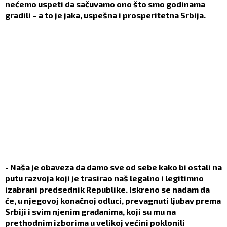
nećemo uspeti da sačuvamo ono što smo godinama
gradili – a to je jaka, uspešna i prosperitetna Srbija.
- Naša je obaveza da damo sve od sebe kako bi ostali na
putu razvoja koji je trasirao naš legalno i legitimno
izabrani predsednik Republike. Iskreno se nadam da
će, u njegovoj konačnoj odluci, prevagnuti ljubav prema
Srbiji i svim njenim građanima, koji su mu na
prethodnim izborima u velikoj većini poklonili