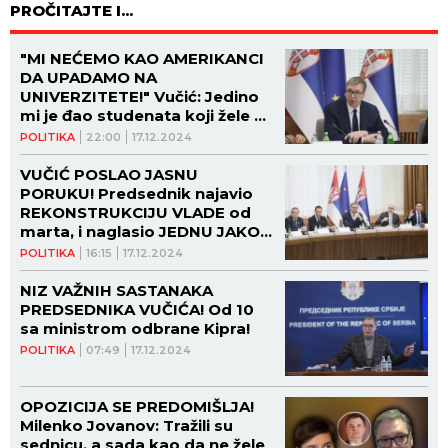
PROČITAJTE I...
"MI NEĆEMO KAO AMERIKANCI
DA UPADAMO NA
UNIVERZITETE!" Vučić: Jedino
mi je đao studenata koji žele da
uče! (VIDEO)
POLITIKA
22:00
17.12.2024
VUČIĆ POSLAO JASNU
PORUKU! Predsednik najavio
REKONSTRUKCIJU VLADE od
marta, i naglasio JEDNU JAKO
VAŽNU STVAR!
POLITIKA
16:15
17.12.2024
NIZ VAŽNIH SASTANAKA
PREDSEDNIKA VUČIĆA! Od 10
sa ministrom odbrane Kipra!
POLITIKA
07:49
17.12.2024
OPOZICIJA SE PREDOMIŠLJA!
Milenko Jovanov: Tražili su
sednicu, a sada kao da ne žele