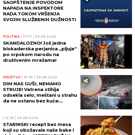
SAOPŠTENJE POVODOM
NAPADA NA INSPEKTORE
RADA TOKOM VRŠENJA
SVOJIH SLUŽBENIH DUŽNOSTI
POLITIKA
17:07
06.08.2026
SKANDALOZNO! Još jedna
blokaderska perjanica „pljuje“
po srpskom narodu na
društvenim mrežama!
DRUŠTVO
15:36
06.08.2026
DIM NAS GUŠI, NEMAMO
STRUJE! Vatrena stihija
odsekla selo, meštani u strahu
da ne ostanu bez kuća:
Pogledajte dramatične scene
kod Ušća (GALERIJA)
14:38
06.08.2026
STARINSKI recept bez mesa
koji su obožavale naše bake i