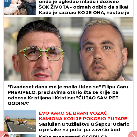
onda je ugledao mladu i doživeo
ŠOK ŽIVOTA - odmah odbio da slika!
Kada je saznao KO JE ONA, nastao je
opšti HAOS
"Dvadeset dana me je molio i kleo se" Filipu Caru
PREKIPELO, pred svima otkrio šta se krije iza
odnosa Kristijana i Kristine: "ĆUTAO SAM PET
GODINA"
EVO KAKO SE BRANI VOZAČ
KAMIONA KOJI JE POKOSIO PUTARE
Saslušan u tužilaštvu u Šapcu: Udario
u pešake na putu, pa završio kod
metalne ograde
Kako prepoznati OSOBU SA