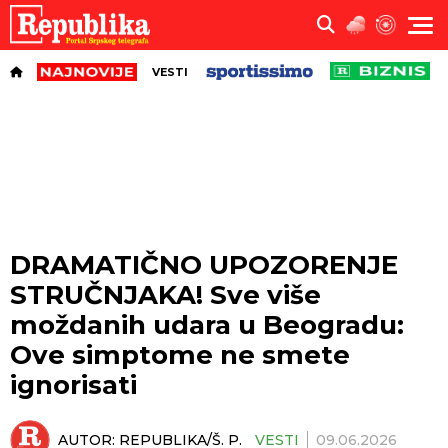
VESTI
DRAMATIČNO UPOZORENJE
STRUČNJAKA! Sve više
moždanih udara u Beogradu:
Ove simptome ne smete
ignorisati
AUTOR:
REPUBLIKA/Š. P.
VESTI
09.06.2026