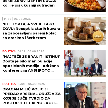
deke: Zdrav i JEFTIN RUČAK
koji je još ukusniji sutradan
14:26
06.08.2026
NIJE TORTA, A SVI JE TAKO
ZOVU: Recept iz starih kuvara
za zaboravljeni pareni kolač
sa orasima i šerbetom
POLITIKA
14:21
06.08.2026
"NAJTEŽE JE BRANITI ISTINU!"
Dosta je bilo manipulacije
opozicionih medija - održana
konferencija ANS! (FOTO,
VIDEO)
POLITIKA
14:05
06.08.2026
DRAGAN MILIĆ POLICIJI
PREDAO ARSENAL ORUŽJA ZA
KOJI JE JUČE TVRDIO DA
POSEDUJE LEGALNO - KOJI
MILIĆ JE PRAVI?!?