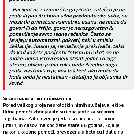
- Pacijent ne razume šta ga pitate, zatečen je na
podu ili pao ili oborio silne predmete oko sebe, ne
može da primećuje asimetriju usana, ne može da
govori ili da frflja, govor je nerazgovetan ili
ponavljanje samo jedne rečenice. Često se
javljaju automatizmi, pokreti, neki u smislu
češkanja, čupkanja, navlačenja prekrivača, tako
da kad kažete pacijentu "stisni mi ruke", on ne
može, nema istovremeni stisak jedne i druge
strane, obično jedna ruka pada ili jedna noga
pada, nestabilan je, ima loš hod, ako može da
hoda onda je nestabilan - detaljno je objasnila dr
Jevtić.
Srčani udar u ranim časovima
Pored velikog broja neuroloških hitnih slučajeva, ekipe
Hitne pomoći zbrinjavale su i pacijente sa srčanim
tegobama. Zabeležen je jedan srčani udar u ranim
jutarnjim časovima kod žene stare 86 godina, koja je,
nakon ukazane pomoći, prevezena u bolnicu i dalje na