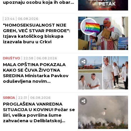
upoznaju osobu koja ih obara
sa nogu!
23:44
06.08.2026
"HOMOSEKSUALNOST NIJE
GREH, VEĆ STVAR PRIRODE":
Izjava katoličkog biskupa
izazvala buru u Crkvi
DRUŠTVO
22:58
06.08.2026
MALA OPŠTINA POKAZALA
KAKO SE ČUVA ŽIVOTNA
SREDINA Ministarka Pavkov
oduševljena novim
reciklažnim dvorištem u
Ražnju
SRBIJA
22:31
06.08.2026
PROGLAŠENA VANREDNA
SITUACIJA U KOVINU! Požar se
širi, velika površina šume
zahvaćena u Deliblatskoj
peščari!