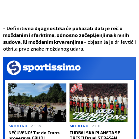
-
Definitivna dijagnostika će pokazati da li je reč o
moždanim infarktima, odnosno začepljenjima krvnih
sudova, ili moždanim krvarenjima
- objasnila je dr Jevtić i
otkrila prve znake moždanog udara.
AKTUELNO
23:36
AKTUELNO
21:31
NEČUVENO! Tur de Frans
FUDBALSKA PLANETA SE
proverava GRUDI
TRESE! Drugi STRAŠAN