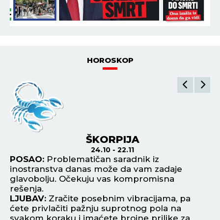
HOROSKOP
ŠKORPIJA
24.10 - 22.11
POSAO:
Problematičan saradnik iz
P
e,
inostranstva danas može da vam zadaje
po
ku
glavobolju. Očekuju vas kompromisna
pi
rešenja.
ne
će
LJUBAV:
Zračite posebnim vibracijama, pa
L
ćete privlačiti pažnju suprotnog pola na
ko
svakom koraku i imaćete brojne prilike za
p