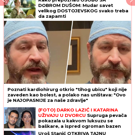
DOBROM DUŠOM: Mudar savet
velikog DOSTOJEVSKOG svako treba
da zapamti
Poznati kardiohirurg otkrio "tihog ubicu" koji nije
zaveden kao bolest, a polako nas uništava: "Ovo
je NAJOPASNIJE za naše zdravlje"
(FOTO) DARKO LAZIĆ I KATARINA
UŽIVAJU U DVORCU
Supruga pevača
pokazala u kakvom luksuzu se
baškare, a ispred ogroman bazen
Uroš Stanić OTKRIVA TAJNU