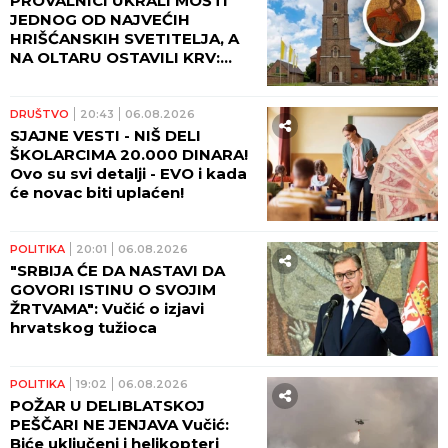
PROVALNICI UKRALI MOŠTI
JEDNOG OD NAJVEĆIH
HRIŠĆANSKIH SVETITELJA, A
NA OLTARU OSTAVILI KRV:
Vernici u šoku, policija traga
za počiniocima
DRUŠTVO
20:43
06.08.2026
SJAJNE VESTI - NIŠ DELI
ŠKOLARCIMA 20.000 DINARA!
Ovo su svi detalji - EVO i kada
će novac biti uplaćen!
POLITIKA
20:01
06.08.2026
"SRBIJA ĆE DA NASTAVI DA
GOVORI ISTINU O SVOJIM
ŽRTVAMA": Vučić o izjavi
hrvatskog tužioca
POLITIKA
19:02
06.08.2026
POŽAR U DELIBLATSKOJ
PEŠČARI NE JENJAVA Vučić:
Biće uključeni i helikopteri