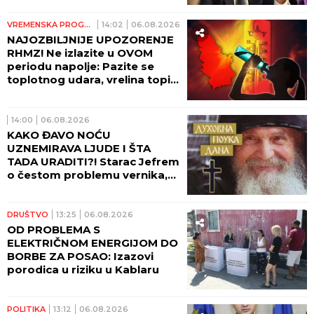
VREMENSKA PROGNOZA
14:02
06.08.2026
NAJOZBILJNIJE UPOZORENJE
RHMZ! Ne izlazite u OVOM
periodu napolje: Pazite se
toplotnog udara, vrelina topi
asfalt i deformiše šine,
MOGUĆI SU UDESI
14:00
06.08.2026
KAKO ĐAVO NOĆU
UZNEMIRAVA LJUDE I ŠTA
TADA URADITI?! Starac Jefrem
o čestom problemu vernika,
koji im uteruje strah u kosti
DRUŠTVO
13:25
06.08.2026
OD PROBLEMA S
ELEKTRIČNOM ENERGIJOM DO
BORBE ZA POSAO: Izazovi
porodica u riziku u Kablaru
POLITIKA
13:12
06.08.2026