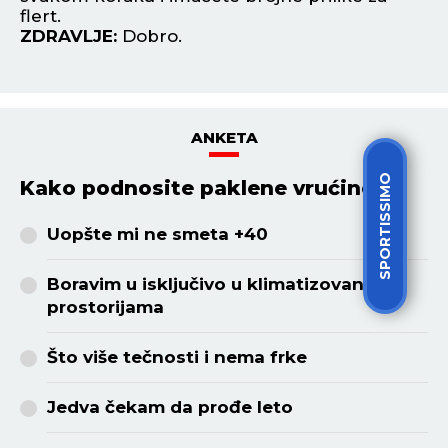
flert.
Z
ZDRAVLJE:
Dobro.
ANKETA
SPORTISSIMO
Kako podnosite paklene vrućine?
Uopšte mi ne smeta +40
Boravim u isključivo u klimatizovanim
prostorijama
Što više tečnosti i nema frke
Jedva čekam da prođe leto