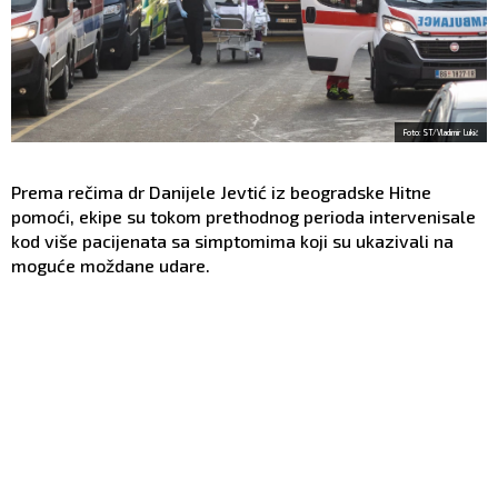
Foto: ST/Vladimir Lukić
Prema rečima dr Danijele Jevtić iz beogradske Hitne
pomoći, ekipe su tokom prethodnog perioda intervenisale
kod više pacijenata sa simptomima koji su ukazivali na
moguće moždane udare.