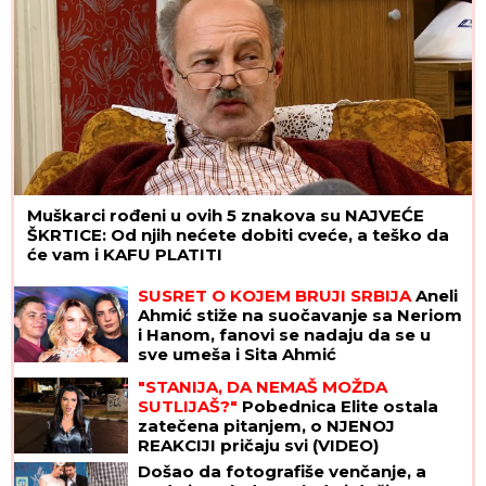
Muškarci rođeni u ovih 5 znakova su NAJVEĆE
ŠKRTICE: Od njih nećete dobiti cveće, a teško da
će vam i KAFU PLATITI
SUSRET O KOJEM BRUJI SRBIJA
Aneli
Ahmić stiže na suočavanje sa Neriom
i Hanom, fanovi se nadaju da se u
sve umeša i Sita Ahmić
"STANIJA, DA NEMAŠ MOŽDA
SUTLIJAŠ?"
Pobednica Elite ostala
zatečena pitanjem, o NJENOJ
REAKCIJI pričaju svi (VIDEO)
Došao da fotografiše venčanje, a