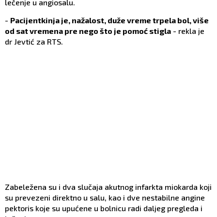
lečenje u angiosalu.
-
Pacijentkinja je, nažalost, duže vreme trpela bol, više
od sat vremena pre nego što je pomoć stigla
- rekla je
dr Jevtić za RTS.
Zabeležena su i dva slučaja akutnog infarkta miokarda koji
su prevezeni direktno u salu, kao i dve nestabilne angine
pektoris koje su upućene u bolnicu radi daljeg pregleda i