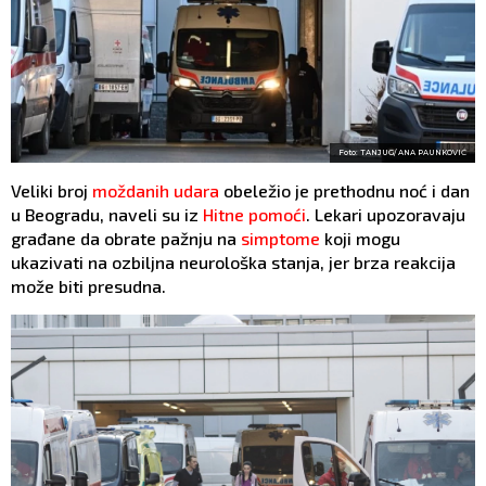
Foto: TANJUG/ ANA PAUNKOVIĆ
Veliki broj
moždanih udara
obeležio je prethodnu noć i dan
u Beogradu, naveli su iz
Hitne pomoći
. Lekari upozoravaju
građane da obrate pažnju na
simptome
koji mogu
ukazivati na ozbiljna neurološka stanja, jer brza reakcija
može biti presudna.