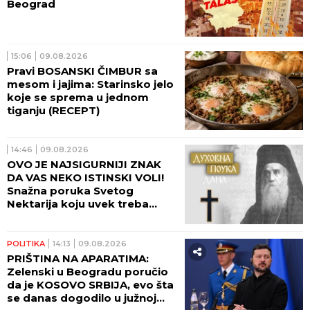
Beograd
15:06
09.08.2026
Pravi BOSANSKI ČIMBUR sa
mesom i jajima: Starinsko jelo
koje se sprema u jednom
tiganju (RECEPT)
14:46
09.08.2026
OVO JE NAJSIGURNIJI ZNAK
DA VAS NEKO ISTINSKI VOLI!
Snažna poruka Svetog
Nektarija koju uvek treba
imati na umu!
POLITIKA
14:13
09.08.2026
PRIŠTINA NA APARATIMA:
Zelenski u Beogradu poručio
da je KOSOVO SRBIJA, evo šta
se danas dogodilo u južnoj