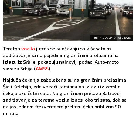
Foto: TANJUG/SINIŠA KOPUNOVIĆ
Teretna
vozila
jutros se suočavaju sa višesatnim
zadržavanjima na pojedinim graničnim prelazima na
izlazu iz Srbije, pokazuju najnoviji podaci Auto-moto
saveza Srbije (
AMSS
).
Najduža čekanja zabeležena su na graničnim prelazima
Šid i Kelebija, gde vozači kamiona na izlazu iz zemlje
čekaju oko četiri sata. Na graničnom prelazu Batrovci
zadržavanje za teretna vozila iznosi oko tri sata, dok se
na još jednom frekventnom prelazu čeka približno 90
minuta.