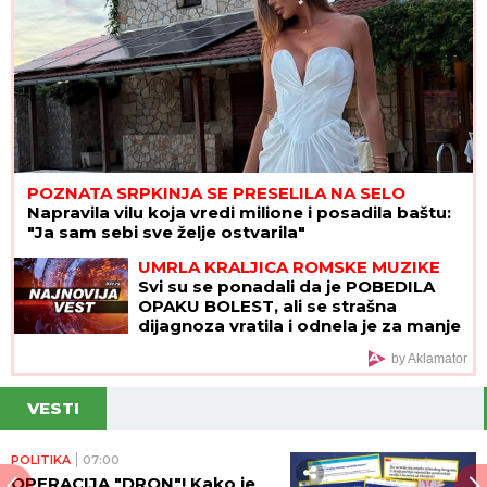
POZNATA SRPKINJA SE PRESELILA NA SELO
Napravila vilu koja vredi milione i posadila baštu:
"Ja sam sebi sve želje ostvarila"
UMRLA KRALJICA ROMSKE MUZIKE
Svi su se ponadali da je POBEDILA
OPAKU BOLEST, ali se strašna
dijagnoza vratila i odnela je za manje
od 8 MESECI
by Aklamator
VESTI
POLITIKA
07:00
OPERACIJA "DRON"! Kako je