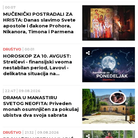
00:07
MUČENIČKI POSTRADALI ZA
HRISTA: Danas slavimo Svete
apostole i đakone Prohora,
Nikanora, Timona i Parmena
DRUŠTVO
00:01
HOROSKOP ZA 10. AVGUST:
Strelčevi - finansijski veoma
nestabilan period, Lavovi -
delikatna situacija na
ljubavnom planu!
22:47
09.08.2026
DRAMA U MANASTIRU
SVETOG NEOFITA: Priveden
monah osumnjičen za pokušaj
ubistva dva svoja sabrata
DRUŠTVO
21:32
09.08.2026