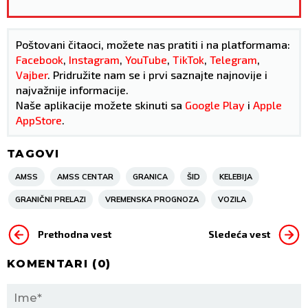
Poštovani čitaoci, možete nas pratiti i na platformama:
Facebook
,
Instagram
,
YouTube
,
TikTok
,
Telegram
,
Vajber
. Pridružite nam se i prvi saznajte najnovije i
najvažnije informacije.
Naše aplikacije možete skinuti sa
Google Play
i
Apple
AppStore
.
TAGOVI
AMSS
AMSS CENTAR
GRANICA
ŠID
KELEBIJA
GRANIČNI PRELAZI
VREMENSKA PROGNOZA
VOZILA
Prethodna vest
Sledeća vest
KOMENTARI (
0
)