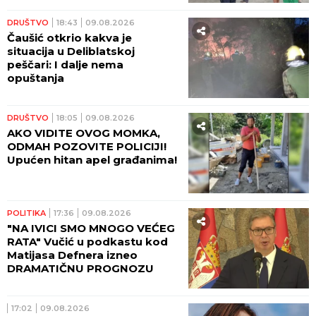
DRUŠTVO
18:43
09.08.2026
Čaušić otkrio kakva je
situacija u Deliblatskoj
peščari: I dalje nema
opuštanja
DRUŠTVO
18:05
09.08.2026
AKO VIDITE OVOG MOMKA,
ODMAH POZOVITE POLICIJI!
Upućen hitan apel građanima!
POLITIKA
17:36
09.08.2026
"NA IVICI SMO MNOGO VEĆEG
RATA" Vučić u podkastu kod
Matijasa Defnera izneo
DRAMATIČNU PROGNOZU
17:02
09.08.2026