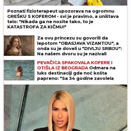
Poznati fizioterapeut upozorava na ogromnu
GREŠKU S KOFEROM - svi je pravimo, a uništava
telo: "Nikada ga ne nosite tako, to je
KATASTROFA ZA KIČMU!"
Za ovu princezu su govorili da
lepotom "OBASJAVA VIZANTIJU", a
onda su je doveli u "DIVLJU SRBIJU":
Na našem dvoru su je nazivali
"ŠUGAVOM" I "GREŠNOM", a onda su
PEVAČICA SPAKOVALA KOFERE I
je proterali GOLU I BOSU
OTIŠLA IZ BEOGRADA
Odmara na
luks destinaciji gde noć košta
papreno: "Sa 34 godine zavolela
pesak"