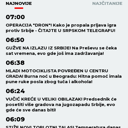
NAJNOVIJE
NAJČITANIJE
07:00
OPERACIJA "DRON"! Kako je propala prljava igra
protiv Srbije - ČITAJTE U SRPSKOM TELEGRAFU!
06:50
GUŽVE NA IZLAZU IZ SRBIJE! Na Preševu se čeka
sat vremena, evo gde još ima zadržavanja!
06:38
MLADI MOTOCIKLISTA POVREĐEN U CENTRU
GRADA! Burna noć u Beogradu: Hitna pomoć imala
pune ruke posla zbog tuča i alkohola!
06:24
VUČIĆ KREĆE U VELIKI OBILAZAK! Predsednik će
posetiti više gradova na jugozapadu Srbije, evo
gde će sve danas biti!
06:09
STIŽE NOVI TOPLOTNI TALAS! Temperatura danas