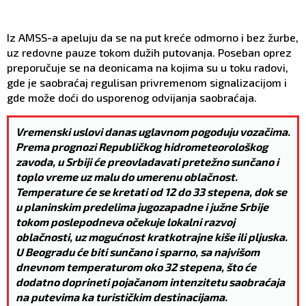
Iz AMSS-a apeluju da se na put kreće odmorno i bez žurbe,
uz redovne pauze tokom dužih putovanja. Poseban oprez
preporučuje se na deonicama na kojima su u toku radovi,
gde je saobraćaj regulisan privremenom signalizacijom i
gde može doći do usporenog odvijanja saobraćaja.
Vremenski uslovi danas uglavnom pogoduju vozačima.
Prema prognozi Republičkog hidrometeorološkog
zavoda, u Srbiji će preovladavati pretežno sunčano i
toplo vreme uz malu do umerenu oblačnost.
Temperature će se kretati od 12 do 33 stepena, dok se
u planinskim predelima jugozapadne i južne Srbije
tokom poslepodneva očekuje lokalni razvoj
oblačnosti, uz mogućnost kratkotrajne kiše ili pljuska.
U Beogradu će biti sunčano i sparno, sa najvišom
dnevnom temperaturom oko 32 stepena, što će
dodatno doprineti pojačanom intenzitetu saobraćaja
na putevima ka turističkim destinacijama.