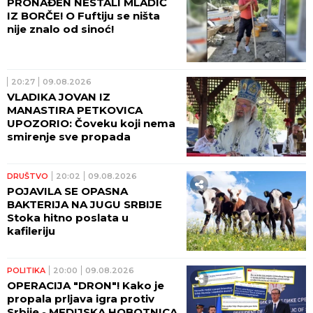
PRONAĐEN NESTALI MLADIĆ
IZ BORČE! O Fuftiju se ništa
nije znalo od sinoć!
20:27
09.08.2026
VLADIKA JOVAN IZ
MANASTIRA PETKOVICA
UPOZORIO: Čoveku koji nema
smirenje sve propada
DRUŠTVO
20:02
09.08.2026
POJAVILA SE OPASNA
BAKTERIJA NA JUGU SRBIJE
Stoka hitno poslata u
kafileriju
POLITIKA
20:00
09.08.2026
OPERACIJA "DRON"! Kako je
propala prljava igra protiv
Srbije - MEDIJSKA HOBOTNICA