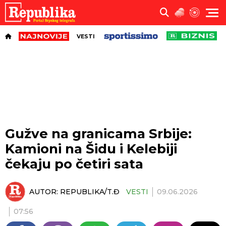
VESTI
Gužve na granicama Srbije:
Kamioni na Šidu i Kelebiji
čekaju po četiri sata
AUTOR:
REPUBLIKA/T.Đ
VESTI
09.06.2026
07:56