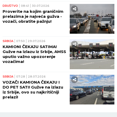
DRUŠTVO
08:41
30.07.2026
Proverite na kojim graničnim
prelazima je najveća gužva -
vozači, obratite pažnju!
SRBIJA
07:50
29.07.2026
KAMIONI ČEKAJU SATIMA!
Gužve na izlazu iz Srbije, AMSS
uputio važno upozorenje
vozačima!
SRBIJA
07:28
28.07.2026
VOZAČI KAMIONA ČEKAJU I
DO PET SATI! Gužve na izlazu
iz Srbije, ovo su najkritičniji
prelazi!