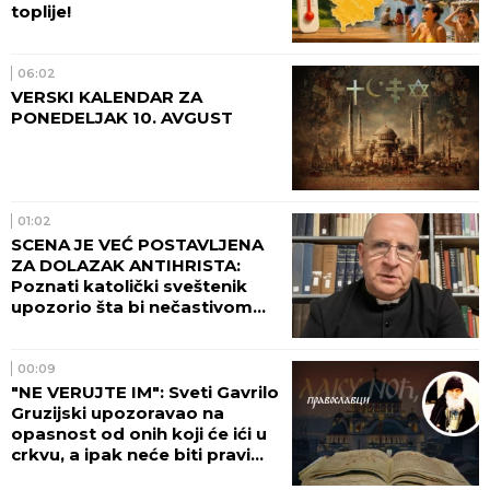
toplije!
06:02
VERSKI KALENDAR ZA
PONEDELJAK 10. AVGUST
01:02
SCENA JE VEĆ POSTAVLJENA
ZA DOLAZAK ANTIHRISTA:
Poznati katolički sveštenik
upozorio šta bi nečastivom
moglo da omogući kontrolu
nad čovečanstvom
00:09
"NE VERUJTE IM": Sveti Gavrilo
Gruzijski upozoravao na
opasnost od onih koji će ići u
crkvu, a ipak neće biti pravi
hrišćani