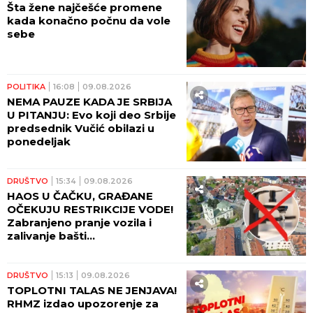
Šta žene najčešće promene
kada konačno počnu da vole
sebe
POLITIKA
16:08
09.08.2026
NEMA PAUZE KADA JE SRBIJA
U PITANJU: Evo koji deo Srbije
predsednik Vučić obilazi u
ponedeljak
DRUŠTVO
15:34
09.08.2026
HAOS U ČAČKU, GRAĐANE
OČEKUJU RESTRIKCIJE VODE!
Zabranjeno pranje vozila i
zalivanje bašti...
DRUŠTVO
15:13
09.08.2026
TOPLOTNI TALAS NE JENJAVA!
RHMZ izdao upozorenje za