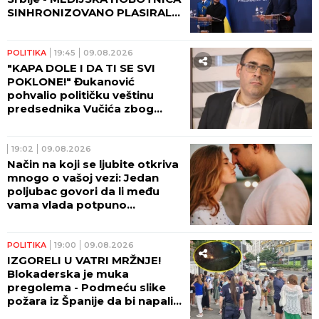
SINHRONIZOVANO PLASIRALA
I ŠIRILA BEZOČNU
IZMIŠLJOTINU!
POLITIKA
19:45
09.08.2026
"KAPA DOLE I DA TI SE SVI
POKLONE!" Đukanović
pohvalio političku veštinu
predsednika Vučića zbog
spoljne politike koju vodi!
19:02
09.08.2026
Način na koji se ljubite otkriva
mnogo o vašoj vezi: Jedan
poljubac govori da li među
vama vlada potpuno
poverenje
POLITIKA
19:00
09.08.2026
IZGORELI U VATRI MRŽNJE!
Blokaderska je muka
pregolema - Podmeću slike
požara iz Španije da bi napali
Srbiju!