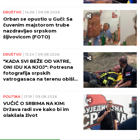
pokrajini!
DRUŠTVO
14:06
09.08.2026
Orban se opustio u Guči: Sa
čuvenim majstorom trube
nazdravljao srpskom
šljivovicom (FOTO)
DRUŠTVO
13:24
09.08.2026
"KADA SVI BEŽE OD VATRE,
ONI IDU KA NJOJ": Potresna
fotografija srpskih
vatrogasaca na terenu obišla
zemlju (FOTO)
POLITIKA
13:19
09.08.2026
VUČIĆ O SRBIMA NA KIM:
Država radi sve kako bi im
olakšala život