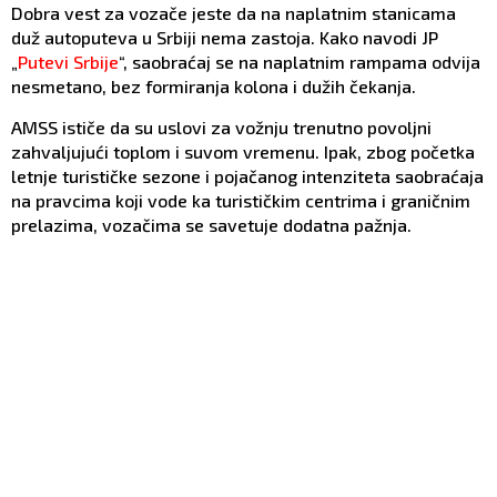
Dobra vest za vozače jeste da na naplatnim stanicama
duž autoputeva u Srbiji nema zastoja. Kako navodi JP
„
Putevi Srbije
“, saobraćaj se na naplatnim rampama odvija
nesmetano, bez formiranja kolona i dužih čekanja.
AMSS ističe da su uslovi za vožnju trenutno povoljni
zahvaljujući toplom i suvom vremenu. Ipak, zbog početka
letnje turističke sezone i pojačanog intenziteta saobraćaja
na pravcima koji vode ka turističkim centrima i graničnim
prelazima, vozačima se savetuje dodatna pažnja.