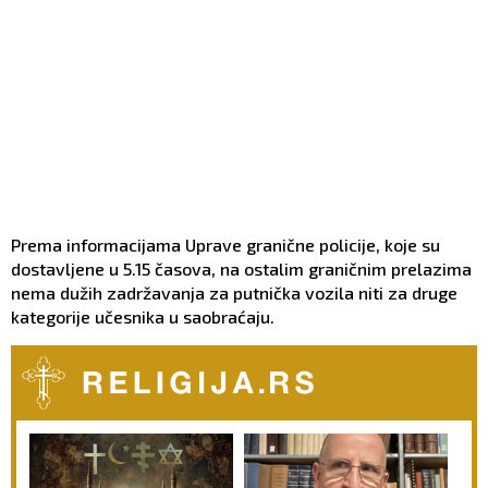
Prema informacijama Uprave granične policije, koje su
dostavljene u 5.15 časova, na ostalim graničnim prelazima
nema dužih zadržavanja za putnička vozila niti za druge
kategorije učesnika u saobraćaju.