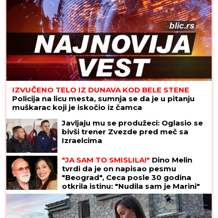
IZVUČENO TELO IZ DUNAVA KOD BELE STENE
Policija na licu mesta, sumnja se da je u pitanju
muškarac koji je iskočio iz čamca
Javljaju mu se produžeci: Oglasio se
bivši trener Zvezde pred meč sa
Izraelcima
"JA SAM TO SMISLILA!"
Dino Melin
tvrdi da je on napisao pesmu
"Beograd", Ceca posle 30 godina
otkrila istinu: "Nudila sam je Marini"