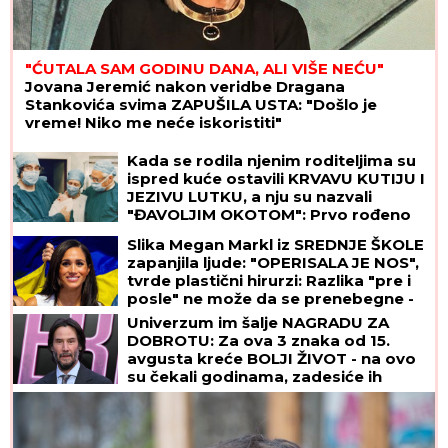
"ĆUTALA SAM GODINU DANA, ALI VIŠE NEĆU"
Jovana Jeremić nakon veridbe Dragana
Stankovića svima ZAPUŠILA USTA: "Došlo je
vreme! Niko me neće iskoristiti"
Kada se rodila njenim roditeljima su
ispred kuće ostavili KRVAVU KUTIJU I
JEZIVU LUTKU, a nju su nazvali
"ĐAVOLJIM OKOTOM": Prvo rođeno
DETE IZ EPRUVETE danas je žena od
Slika Megan Markl iz SREDNJE ŠKOLE
47 godina i evo kroz šta je sve prošla
zapanjila ljude: "OPERISALA JE NOS",
i kako dan
tvrde plastični hirurzi: Razlika "pre i
posle" ne može da se prenebegne -
vojvotkinja pokrenula trend u
Univerzum im šalje NAGRADU ZA
estetskoj hirurgiji
DOBROTU: Za ova 3 znaka od 15.
avgusta kreće BOLJI ŽIVOT - na ovo
su čekali godinama, zadesiće ih
sreća o kakvoj su do sad mogli
samo da sanjaju