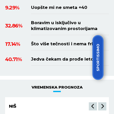
9.29%
Uopšte mi ne smeta +40
Boravim u isključivo u
32.86%
klimatizovanim prostorijama
17.14%
Što više tečnosti i nema frke
SPORTISSIMO
40.71%
Jedva čekam da prođe leto
VREMENSKA PROGNOZA
NIŠ