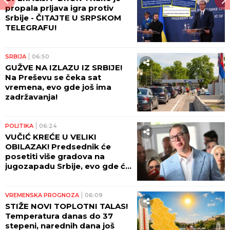
propala prljava igra protiv
Srbije - ČITAJTE U SRPSKOM
TELEGRAFU!
SRBIJA
06:50
GUŽVE NA IZLAZU IZ SRBIJE!
Na Preševu se čeka sat
vremena, evo gde još ima
zadržavanja!
POLITIKA
06:24
VUČIĆ KREĆE U VELIKI
OBILAZAK! Predsednik će
posetiti više gradova na
jugozapadu Srbije, evo gde će
sve danas biti!
VREMENSKA PROGNOZA
06:09
STIŽE NOVI TOPLOTNI TALAS!
Temperatura danas do 37
stepeni, narednih dana još