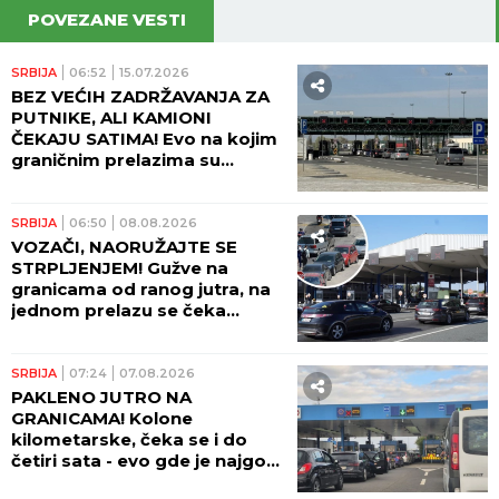
POVEZANE VESTI
SRBIJA
06:52
15.07.2026
BEZ VEĆIH ZADRŽAVANJA ZA
PUTNIKE, ALI KAMIONI
ČEKAJU SATIMA! Evo na kojim
graničnim prelazima su
najveće gužve!
SRBIJA
06:50
08.08.2026
VOZAČI, NAORUŽAJTE SE
STRPLJENJEM! Gužve na
granicama od ranog jutra, na
jednom prelazu se čeka
ČETIRI SATA! AMSS upozorava
na dodatni problem!
SRBIJA
07:24
07.08.2026
PAKLENO JUTRO NA
GRANICAMA! Kolone
kilometarske, čeka se i do
četiri sata - evo gde je najgora
situacija!