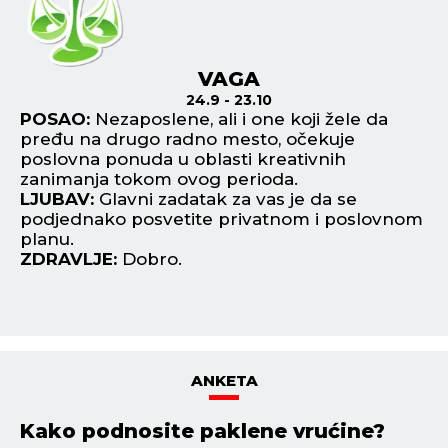
VAGA
24.9 - 23.10
POSAO:
Nezaposlene, ali i one koji žele da
P
pređu na drugo radno mesto, očekuje
po
poslovna ponuda u oblasti kreativnih
va
zanimanja tokom ovog perioda.
L
LJUBAV:
Glavni zadatak za vas je da se
ko
n
podjednako posvetite privatnom i poslovnom
Mo
planu.
Z
ZDRAVLJE:
Dobro.
ANKETA
Kako podnosite paklene vrućine?