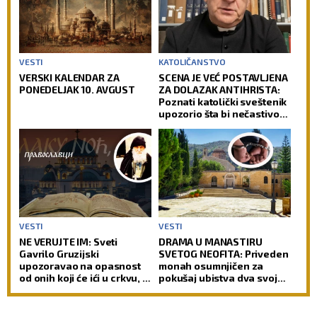
VESTI
KATOLIČANSTVO
VERSKI KALENDAR ZA
SCENA JE VEĆ POSTAVLJENA
PONEDELJAK 10. AVGUST
ZA DOLAZAK ANTIHRISTA:
Poznati katolički sveštenik
upozorio šta bi nečastivom
moglo da omogući kontrolu
nad čovečanstvom
VESTI
VESTI
NE VERUJTE IM: Sveti
DRAMA U MANASTIRU
Gavrilo Gruzijski
SVETOG NEOFITA: Priveden
upozoravao na opasnost
monah osumnjičen za
od onih koji će ići u crkvu, a
pokušaj ubistva dva svoja
ipak neće biti pravi hrišćani
sabrata