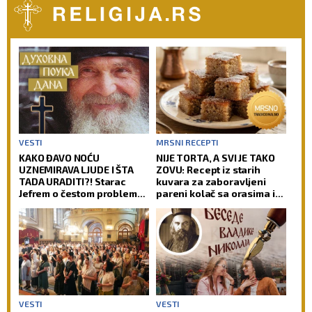
VESTI
MRSNI RECEPTI
KAKO ĐAVO NOĆU
NIJE TORTA, A SVI JE TAKO
UZNEMIRAVA LJUDE I ŠTA
ZOVU: Recept iz starih
TADA URADITI?! Starac
kuvara za zaboravljeni
Jefrem o čestom problemu
pareni kolač sa orasima i
vernika, koji im uteruje
šerbetom
strah u kosti
VESTI
VESTI