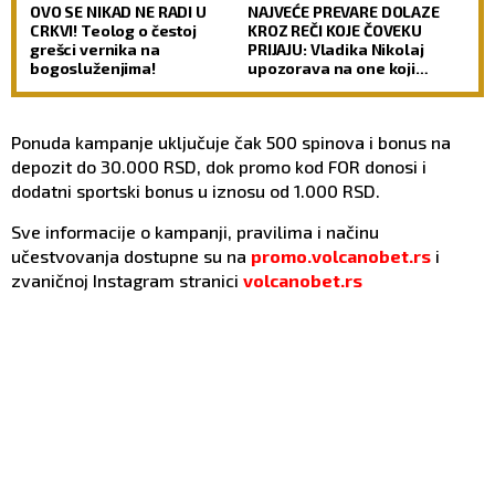
OVO SE NIKAD NE RADI U
NAJVEĆE PREVARE DOLAZE
CRKVI! Teolog o čestoj
KROZ REČI KOJE ČOVEKU
grešci vernika na
PRIJAJU: Vladika Nikolaj
bogosluženjima!
upozorava na one koji
zvuče mudro, a zapravo
vode u propast
Ponuda kampanje uključuje čak 500 spinova i bonus na
depozit do 30.000 RSD, dok promo kod FOR donosi i
dodatni sportski bonus u iznosu od 1.000 RSD.
Sve informacije o kampanji, pravilima i načinu
učestvovanja dostupne su na
promo.volcanobet.rs
i
zvaničnoj Instagram stranici
volcanobet.rs