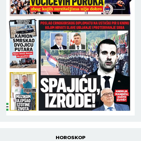
HOROSKOP