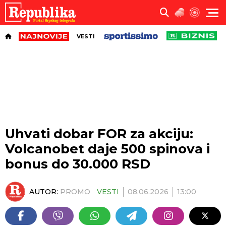
VESTI
Uhvati dobar FOR za akciju:
Volcanobet daje 500 spinova i
bonus do 30.000 RSD
AUTOR:
PROMO
VESTI
08.06.2026
13:00