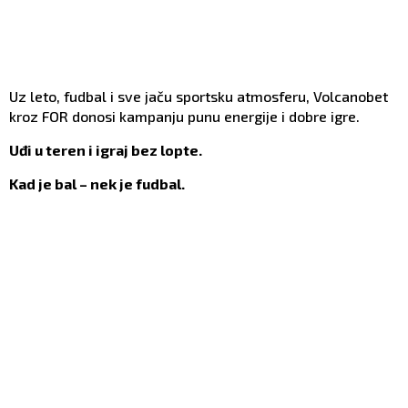
Uz leto, fudbal i sve jaču sportsku atmosferu, Volcanobet
kroz FOR donosi kampanju punu energije i dobre igre.
Uđi u teren i igraj bez lopte.
Kad je bal – nek je fudbal.