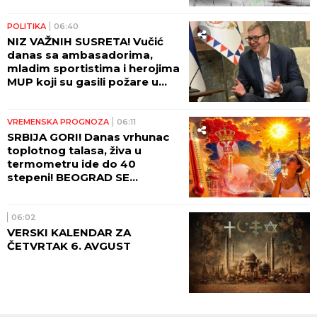
POLITIKA
06:40
NIZ VAŽNIH SUSRETA! Vučić
danas sa ambasadorima,
mladim sportistima i herojima
MUP koji su gasili požare u
Španiji!
VREMENSKA PROGNOZA
06:11
SRBIJA GORI! Danas vrhunac
toplotnog talasa, živa u
termometru ide do 40
stepeni! BEOGRAD SE
PROBUDIO U PAKLU - evo
kolika je temperatura
izmerena!
06:02
VERSKI KALENDAR ZA
ČETVRTAK 6. AVGUST