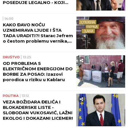
POSEDUJE LEGALNO - KOJI
MILIĆ JE PRAVI?!?
14:00
KAKO ĐAVO NOĆU
UZNEMIRAVA LJUDE I ŠTA
TADA URADITI?! Starac Jefrem
o čestom problemu vernika,
koji im uteruje strah u kosti
DRUŠTVO
13:25
OD PROBLEMA S
ELEKTRIČNOM ENERGIJOM DO
BORBE ZA POSAO: Izazovi
porodica u riziku u Kablaru
POLITIKA
13:12
VEZA BOŽIDARA ĐELIĆA I
BLOKADERSKE LISTE -
SLOBODAN VUKOSAVIĆ, LAŽNI
EKOLOG I DOKAZANI LICEMER!