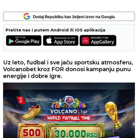
Dodaj Republiku kao željeni izvor na Googlu
Pratite nas i putem Android ili iOS aplikacija
Uz leto, fudbal i sve jaču sportsku atmosferu,
Volcanobet kroz FOR donosi kampanju punu
energije i dobre igre.