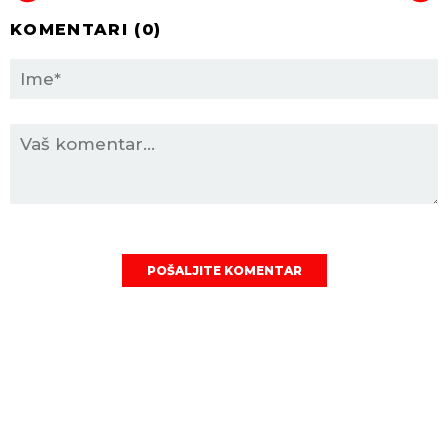
KOMENTARI (
0
)
POŠALJITE KOMENTAR