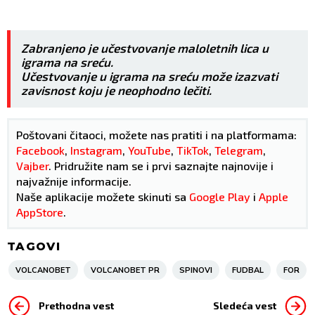
Zabranjeno je učestvovanje maloletnih lica u
igrama na sreću.
Učestvovanje u igrama na sreću može izazvati
zavisnost koju je neophodno lečiti.
Poštovani čitaoci, možete nas pratiti i na platformama:
Facebook
,
Instagram
,
YouTube
,
TikTok
,
Telegram
,
Vajber
. Pridružite nam se i prvi saznajte najnovije i
najvažnije informacije.
Naše aplikacije možete skinuti sa
Google Play
i
Apple
AppStore
.
TAGOVI
VOLCANOBET
VOLCANOBET PR
SPINOVI
FUDBAL
FOR
Prethodna vest
Sledeća vest