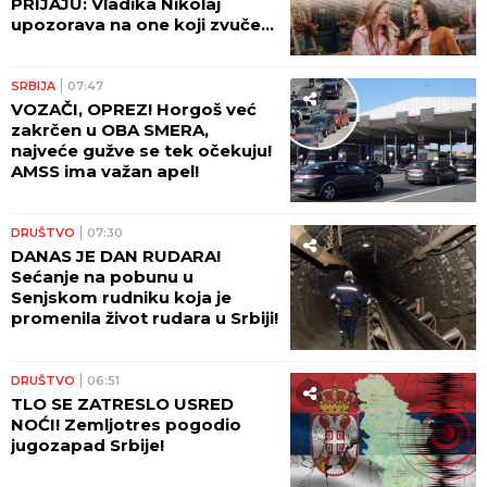
PRIJAJU: Vladika Nikolaj
upozorava na one koji zvuče
mudro, a zapravo vode u
propast
SRBIJA
07:47
VOZAČI, OPREZ! Horgoš već
zakrčen u OBA SMERA,
najveće gužve se tek očekuju!
AMSS ima važan apel!
DRUŠTVO
07:30
DANAS JE DAN RUDARA!
Sećanje na pobunu u
Senjskom rudniku koja je
promenila život rudara u Srbiji!
DRUŠTVO
06:51
TLO SE ZATRESLO USRED
NOĆI! Zemljotres pogodio
jugozapad Srbije!