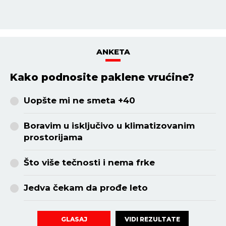
ANKETA
Kako podnosite paklene vrućine?
Uopšte mi ne smeta +40
Boravim u isključivo u klimatizovanim
prostorijama
Što više tečnosti i nema frke
Jedva čekam da prođe leto
VIDI REZULTATE
GLASAJ