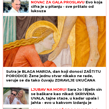
NOVAC ZA GALA PROSLAVU
Evo koja
cifra je u pitanju - sve prštalo od
luksuza
Sutra je BLAGA MARIJA, dan koji donosi ZAŠTITU
PORODICE: Žene jednu stvar nikako ne rade,
veruje se da tako čuvaju ZDRAVLJE UKUĆANA
LJUBAV NA MORU!
Sara Jo i Bjelin sin
se baškare kao nikad: SKRIVENA
UVALA, tajne staze, u kadar upala i
jahta - evo u kakvom izdanju je
pevačica slikala Alekseja (FOTO)