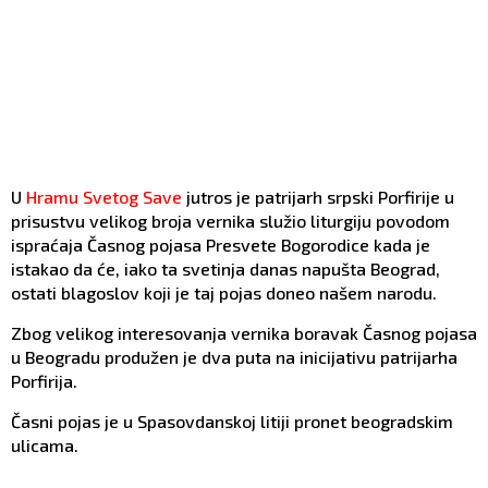
U
Hramu Svetog Save
jutros je patrijarh srpski Porfirije u
prisustvu velikog broja vernika služio liturgiju povodom
ispraćaja Časnog pojasa Presvete Bogorodice kada je
istakao da će, iako ta svetinja danas napušta Beograd,
ostati blagoslov koji je taj pojas doneo našem narodu.
Zbog velikog interesovanja vernika boravak Časnog pojasa
u Beogradu produžen je dva puta na inicijativu patrijarha
Porfirija.
Časni pojas je u Spasovdanskoj litiji pronet beogradskim
ulicama.