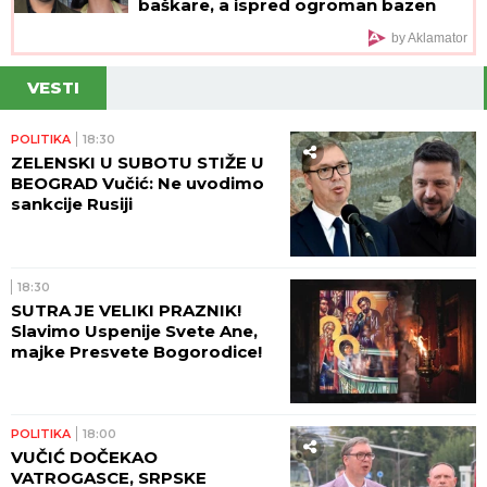
baškare, a ispred ogroman bazen
by Aklamator
VESTI
POLITIKA
18:30
ZELENSKI U SUBOTU STIŽE U
BEOGRAD Vučić: Ne uvodimo
sankcije Rusiji
18:30
SUTRA JE VELIKI PRAZNIK!
Slavimo Uspenije Svete Ane,
majke Presvete Bogorodice!
POLITIKA
18:00
VUČIĆ DOČEKAO
VATROGASCE, SRPSKE