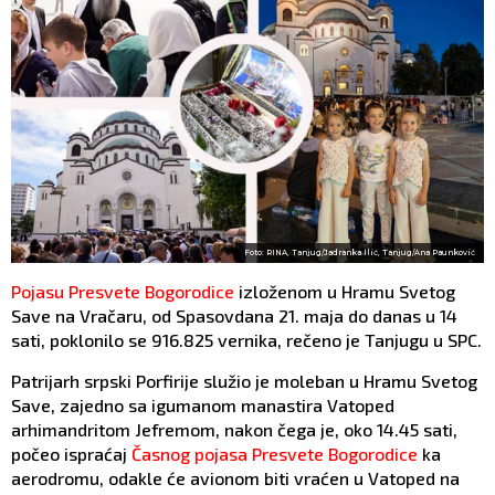
Foto: RINA, Tanjug/Jadranka Ilić, Tanjug/Ana Paunković
Pojasu Presvete Bogorodice
izloženom u Hramu Svetog
Save na Vračaru, od Spasovdana 21. maja do danas u 14
sati, poklonilo se 916.825 vernika, rečeno je Tanjugu u SPC.
Patrijarh srpski Porfirije služio je moleban u Hramu Svetog
Save, zajedno sa igumanom manastira Vatoped
arhimandritom Jefremom, nakon čega je, oko 14.45 sati,
počeo ispraćaj
Časnog pojasa Presvete Bogorodice
ka
aerodromu, odakle će avionom biti vraćen u Vatoped na