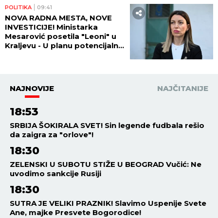
POLITIKA
09:41
NOVA RADNA MESTA, NOVE
INVESTICIJE! Ministarka
Mesarović posetila "Leoni" u
Kraljevu - U planu potencijalna
saradnja sa "Teklasom"
NAJNOVIJE
NAJČITANIJE
18:53
SRBIJA ŠOKIRALA SVET! Sin legende fudbala rešio
da zaigra za "orlove"!
18:30
ZELENSKI U SUBOTU STIŽE U BEOGRAD Vučić: Ne
uvodimo sankcije Rusiji
18:30
SUTRA JE VELIKI PRAZNIK! Slavimo Uspenije Svete
Ane, majke Presvete Bogorodice!