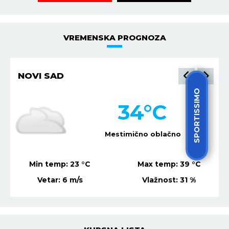
VREMENSKA PROGNOZA
NIŠ
SPORTISSIMO
32
°C
Mestimično oblačno
Min temp:
21
°C
Max temp:
37
°C
Vetar:
0
m/s
Vlažnost:
27
%