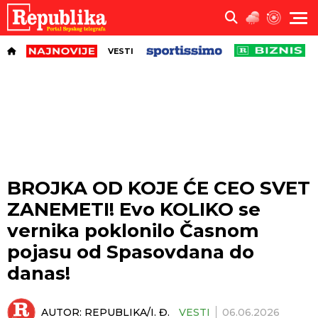
VESTI
BROJKA OD KOJE ĆE CEO SVET
ZANEMETI! Evo KOLIKO se
vernika poklonilo Časnom
pojasu od Spasovdana do
danas!
AUTOR:
REPUBLIKA/I. Đ.
VESTI
06.06.2026