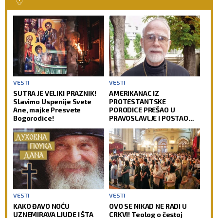
VESTI
VESTI
SUTRA JE VELIKI PRAZNIK!
AMERIKANAC IZ
Slavimo Uspenije Svete
PROTESTANTSKE
Ane, majke Presvete
PORODICE PREŠAO U
Bogorodice!
PRAVOSLAVLJE I POSTAO
SVEŠTENIK: Jedan od
najuglednijih teologa
današnjice govori o svom
putu preobraćenja
VESTI
VESTI
KAKO ĐAVO NOĆU
OVO SE NIKAD NE RADI U
UZNEMIRAVA LJUDE I ŠTA
CRKVI! Teolog o čestoj