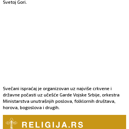
Svetoj Gori.
Svečani ispraćaj je organizovan uz najviše crkvene i
državne počasti uz učešće Garde Vojske Srbije, orkestra
Ministarstva unutrašnjih poslova, folklornih društava,
horova, bogoslova i drugih.