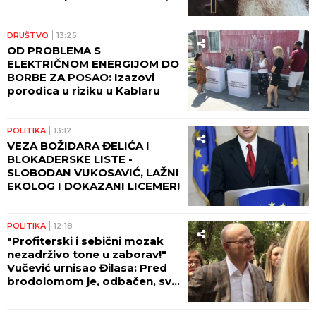
koji im uteruje strah u kosti
DRUŠTVO
13:25
OD PROBLEMA S
ELEKTRIČNOM ENERGIJOM DO
BORBE ZA POSAO: Izazovi
porodica u riziku u Kablaru
POLITIKA
13:12
VEZA BOŽIDARA ĐELIĆA I
BLOKADERSKE LISTE -
SLOBODAN VUKOSAVIĆ, LAŽNI
EKOLOG I DOKAZANI LICEMER!
POLITIKA
12:18
"Profiterski i sebični mozak
nezadrživo tone u zaborav!"
Vučević urnisao Đilasa: Pred
brodolomom je, odbačen, svi
su ga prozreli!