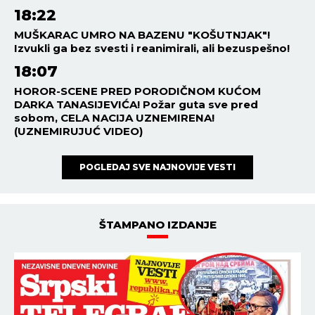
18:22
MUŠKARAC UMRO NA BAZENU "KOŠUTNJAK"!
Izvukli ga bez svesti i reanimirali, ali bezuspešno!
18:07
HOROR-SCENE PRED PORODIČNOM KUĆOM
DARKA TANASIJEVIĆA! Požar guta sve pred
sobom, CELA NACIJA UZNEMIRENA!
(UZNEMIRUJUĆ VIDEO)
POGLEDAJ SVE NAJNOVIJE VESTI
ŠTAMPANO IZDANJE