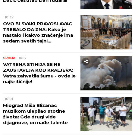
Dačić čestitao Dan rudara!
10:37
OVO BI SVAKI PRAVOSLAVAC
TREBALO DA ZNA: Kako je
nastalo i kakvo značenje ima
sedam svetih tajni
Pravoslavne crkve
SRBIJA
10:17
VATRENA STIHIJA SE NE
ZAUSTAVLJA KOD KRALJEVA:
Vatra zahvatila šumu - ovde je
najkritičnije!
10:01
Miograd Miša Blizanac
muzikom ulepšao stotine
života: Gde drugi vide
dijagnoze, on nađe talente