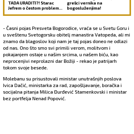
TADA URADITI?! Starac
grešci vernika na
Jefrem o čestom problemu
bogosluženjima!
vernika, koji im uteruje
strah u kosti
- Časni pojas Presveta Bogorodice, vraća se u Svetu Goru i
u sveštenu Svetogorsku obitelj manastira Vatopeda, ali mi
znamo da blagoslov koji nam je taj pojas doneo ne odlazi
od nas. Ono što smo svi primili verom, molitvom i
pokajanjem ostaje u našim srcima, u našem biću, kao
neprocenjivi neprolazni dar Božiji - rekao je patrijarh
tokom svoje besede.
Molebanu su prisustovali ministar unutrašnjih poslova
Ivica Dačić, ministarka za rad, zapošljavanje, boračka i
socijalna pitanja Milica Đurđević Stamenkovski i ministar
bez portfelja Nenad Popović.