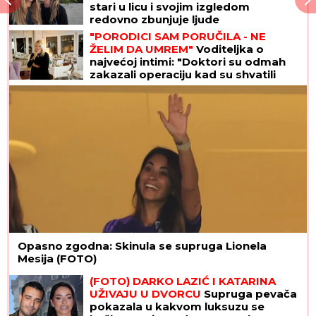
stari u licu i svojim izgledom
redovno zbunjuje ljude
"PORODICI SAM PORUČILA - NE
ŽELIM DA UMREM"
Voditeljka o
najvećoj intimi: "Doktori su odmah
zakazali operaciju kad su shvatili
stanje stvari", ovo je samo jednom
pričala
Opasno zgodna: Skinula se supruga Lionela
Mesija (FOTO)
(FOTO) DARKO LAZIĆ I KATARINA
UŽIVAJU U DVORCU
Supruga pevača
pokazala u kakvom luksuzu se