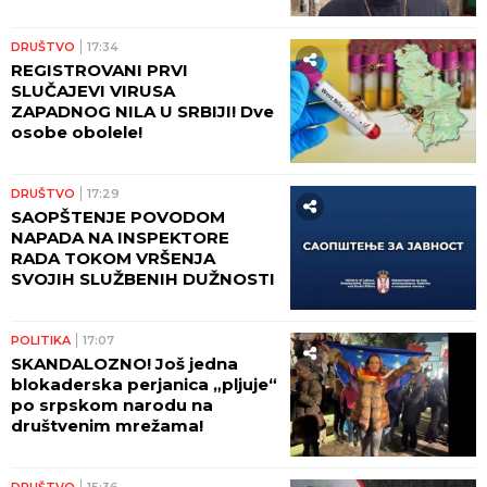
najuglednijih teologa
današnjice govori o svom
putu preobraćenja
DRUŠTVO
17:34
REGISTROVANI PRVI
SLUČAJEVI VIRUSA
ZAPADNOG NILA U SRBIJI! Dve
osobe obolele!
DRUŠTVO
17:29
SAOPŠTENJE POVODOM
NAPADA NA INSPEKTORE
RADA TOKOM VRŠENJA
SVOJIH SLUŽBENIH DUŽNOSTI
POLITIKA
17:07
SKANDALOZNO! Još jedna
blokaderska perjanica „pljuje“
po srpskom narodu na
društvenim mrežama!