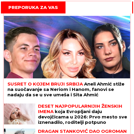
PREPORUKA ZA VAS
SUSRET O KOJEM BRUJI SRBIJA
Aneli Ahmić stiže
na suočavanje sa Neriom i Hanom, fanovi se
nadaju da se u sve umeša i Sita Ahmić
DESET NAJPOPULARNIJIH ŽENSKIH
IMENA
koja Evropljani daju
devojčicama u 2026: Prvo mesto sve
iznenadilo, roditelji potpuno
promenili favorite
DRAGAN STANKOVIĆ DAO OGROMAN