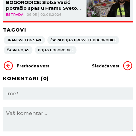
BOGORODICE: Sloba Vasić
potražio spas u Hramu Svetog
Save! (GALERIJA)
ESTRADA
09:05
02.06.2026
TAGOVI
HRAM SVETOG SAVE
ČASNI POJAS PRESVETE BOGORODICE
ČASNI POJAS
POJAS BOGORODICE
Prethodna vest
Sledeća vest
KOMENTARI (
0
)