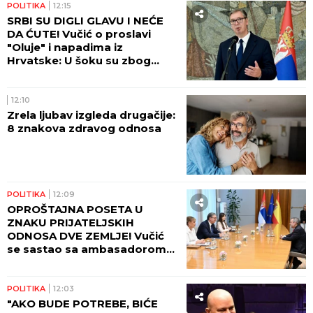
POLITIKA
12:15
SRBI SU DIGLI GLAVU I NEĆE
DA ĆUTE! Vučić o proslavi
"Oluje" i napadima iz
Hrvatske: U šoku su zbog
onoga što su videli!
12:10
Zrela ljubav izgleda drugačije:
8 znakova zdravog odnosa
POLITIKA
12:09
OPROŠTAJNA POSETA U
ZNAKU PRIJATELJSKIH
ODNOSA DVE ZEMLJE! Vučić
se sastao sa ambasadorom
Azerbejdžena u Palati Srbija!
POLITIKA
12:03
"AKO BUDE POTREBE, BIĆE