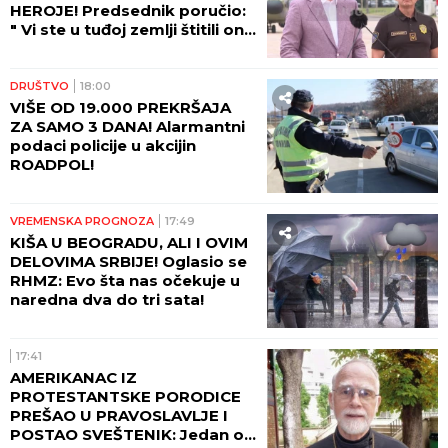
HEROJE! Predsednik poručio:
" Vi ste u tuđoj zemlji štitili ono
što pripada svima nama -
ljudski život!"
DRUŠTVO
18:00
VIŠE OD 19.000 PREKRŠAJA
ZA SAMO 3 DANA! Alarmantni
podaci policije u akcijin
ROADPOL!
VREMENSKA PROGNOZA
17:49
KIŠA U BEOGRADU, ALI I OVIM
DELOVIMA SRBIJE! Oglasio se
RHMZ: Evo šta nas očekuje u
naredna dva do tri sata!
17:41
AMERIKANAC IZ
PROTESTANTSKE PORODICE
PREŠAO U PRAVOSLAVLJE I
POSTAO SVEŠTENIK: Jedan od