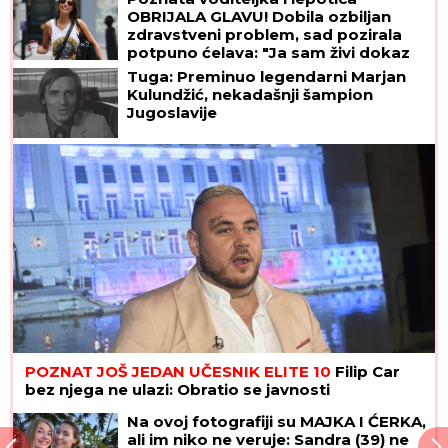
OBRIJALA GLAVU! Dobila ozbiljan
zdravstveni problem, sad pozirala
potpuno ćelava: "Ja sam živi dokaz
da možemo da prevaziđemo svaku
Tuga: Preminuo legendarni Marjan
traumu"
Kulundžić, nekadašnji šampion
Jugoslavije
POZNAT JOŠ JEDAN UČESNIK ELITE 10
Filip Car
bez njega ne ulazi: Obratio se javnosti
Na ovoj fotografiji su MAJKA I ĆERKA,
ali im niko ne veruje: Sandra (39) ne