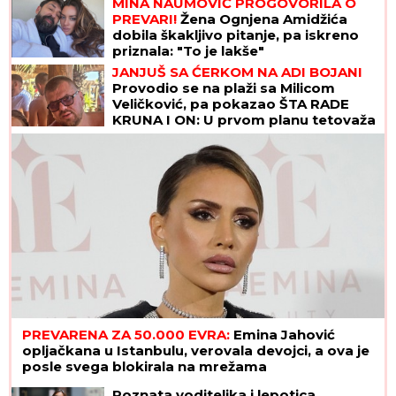
MINA NAUMOVIĆ PROGOVORILA O
PREVARI!
Žena Ognjena Amidžića
dobila škakljivo pitanje, pa iskreno
priznala: "To je lakše"
JANJUŠ SA ĆERKOM NA ADI BOJANI
Provodio se na plaži sa Milicom
Veličković, pa pokazao ŠTA RADE
KRUNA I ON: U prvom planu tetovaža
koju je posvetio naslednici (FOTO)
PREVARENA ZA 50.000 EVRA:
Emina Jahović
opljačkana u Istanbulu, verovala devojci, a ova je
posle svega blokirala na mrežama
Poznata voditeljka i lepotica