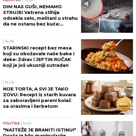
DRUŠTVO
15:36
DIM NAS GUŠI, NEMAMO
STRUJE! Vatrena stihija
odsekla selo, meštani u strahu
da ne ostanu bez kuća:
Pogledajte dramatične scene
kod Ušća (GALERIJA)
14:38
STARINSKI recept bez mesa
koji su obožavale naše bake i
deke: Zdrav i JEFTIN RUČAK
koji je još ukusniji sutradan
14:26
NIJE TORTA, A SVI JE TAKO
ZOVU: Recept iz starih kuvara
za zaboravljeni pareni kolač
sa orasima i šerbetom
POLITIKA
14:21
"NAJTEŽE JE BRANITI ISTINU!"
Dosta je bilo manipulacije