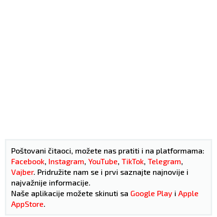
Poštovani čitaoci, možete nas pratiti i na platformama:
Facebook
,
Instagram
,
YouTube
,
TikTok
,
Telegram
,
Vajber
. Pridružite nam se i prvi saznajte najnovije i
najvažnije informacije.
Naše aplikacije možete skinuti sa
Google Play
i
Apple
AppStore
.