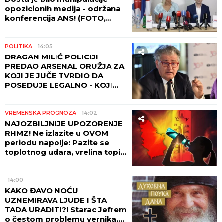
opozicionih medija - održana
konferencija ANS! (FOTO,
VIDEO)
POLITIKA
14:05
DRAGAN MILIĆ POLICIJI
PREDAO ARSENAL ORUŽJA ZA
KOJI JE JUČE TVRDIO DA
POSEDUJE LEGALNO - KOJI
MILIĆ JE PRAVI?!?
VREMENSKA PROGNOZA
14:02
NAJOZBILJNIJE UPOZORENJE
RHMZ! Ne izlazite u OVOM
periodu napolje: Pazite se
toplotnog udara, vrelina topi
asfalt i deformiše šine,
MOGUĆI SU UDESI
14:00
KAKO ĐAVO NOĆU
UZNEMIRAVA LJUDE I ŠTA
TADA URADITI?! Starac Jefrem
o čestom problemu vernika,