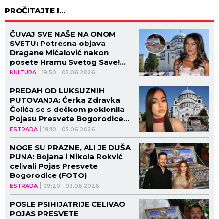
PROČITAJTE I...
ČUVAJ SVE NAŠE NA ONOM
SVETU: Potresna objava
Dragane Mićalović nakon
posete Hramu Svetog Save!
(VIDEO)
KULTURA
19:50
05.06.2026
PREDAH OD LUKSUZNIH
PUTOVANJA: Ćerka Zdravka
Čolića se s dečkom poklonila
Pojasu Presvete Bogorodice
(FOTO)
ESTRADA
19:10
05.06.2026
NOGE SU PRAZNE, ALI JE DUŠA
PUNA: Bojana i Nikola Rokvić
celivali Pojas Presvete
Bogorodice (FOTO)
ESTRADA
09:20
03.06.2026
POSLE PSIHIJATRIJE CELIVAO
POJAS PRESVETE