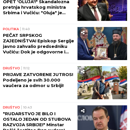
OPET 'OLUJA'!" Skandalozna
pretnja hrvatskog ministra
Srbima i Vučiću: "Oluja" je
najsvetliji deo naše prošlosti
POLITIKA
11:40
PEČAT SRPSKOG
ZAJEDNIŠTVA! Episkop Sergije
javno zahvalio predsedniku
Vučiću: Dok je odgovorne i
patriotske Srbije, biće i nas
DRUŠTVO
11:12
PRIJAVE ZATVORENE JUTROS!
Podeljeno je svih 30.000
vaučera za odmor u Srbiji!
DRUŠTVO
10:43
"RUDARSTVO JE BILO I
OSTALO JEDAN OD STUBOVA
RAZVOJA SRBIJE!" Minstar