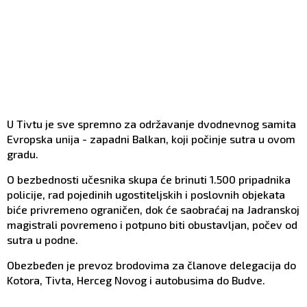
U Tivtu je sve spremno za održavanje dvodnevnog samita
Evropska unija - zapadni Balkan, koji počinje sutra u ovom
gradu.
O bezbednosti učesnika skupa će brinuti 1.500 pripadnika
policije, rad pojedinih ugostiteljskih i poslovnih objekata
biće privremeno ograničen, dok će saobraćaj na Jadranskoj
magistrali povremeno i potpuno biti obustavljan, počev od
sutra u podne.
Obezbeđen je prevoz brodovima za članove delegacija do
Kotora, Tivta, Herceg Novog i autobusima do Budve.