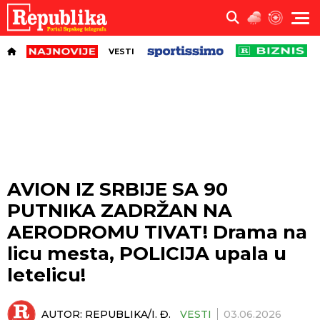
VESTI
AVION IZ SRBIJE SA 90
PUTNIKA ZADRŽAN NA
AERODROMU TIVAT! Drama na
licu mesta, POLICIJA upala u
letelicu!
AUTOR:
REPUBLIKA/I. Đ.
VESTI
03.06.2026