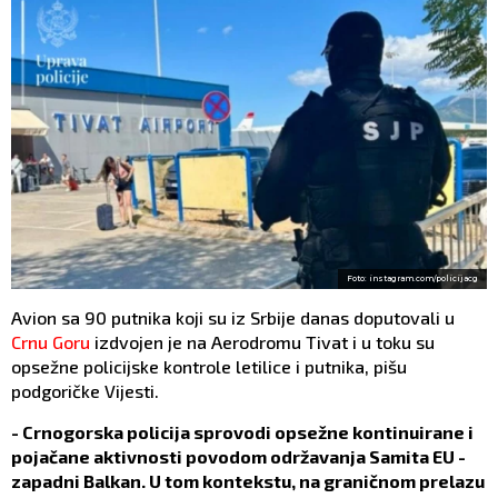
Foto: instagram.com/policijacg
Avion sa 90 putnika koji su iz Srbije danas doputovali u
Crnu Goru
izdvojen je na Aerodromu Tivat i u toku su
opsežne policijske kontrole letilice i putnika, pišu
podgoričke Vijesti.
- Crnogorska policija sprovodi opsežne kontinuirane i
pojačane aktivnosti povodom održavanja Samita EU -
zapadni Balkan. U tom kontekstu, na graničnom prelazu