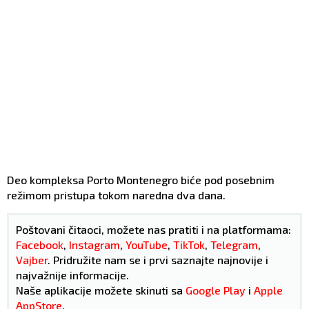
Deo kompleksa Porto Montenegro biće pod posebnim
režimom pristupa tokom naredna dva dana.
Poštovani čitaoci, možete nas pratiti i na platformama:
Facebook
,
Instagram
,
YouTube
,
TikTok
,
Telegram
,
Vajber
. Pridružite nam se i prvi saznajte najnovije i
najvažnije informacije.
Naše aplikacije možete skinuti sa
Google Play
i
Apple
AppStore
.