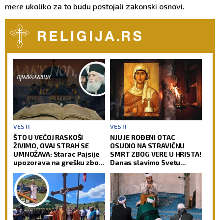
mere ukoliko za to budu postojali zakonski osnovi.
VESTI
VESTI
ŠTO U VEĆOJ RASKOŠI
NJU JE ROĐENI OTAC
ŽIVIMO, OVAJ STRAH SE
OSUDIO NA STRAVIČNU
UMNOŽAVA: Starac Pajsije
SMRT ZBOG VERE U HRISTA!
upozorava na grešku zbog
Danas slavimo Svetu
koje čovek gubi radost
velikomučenicu Hristinu!