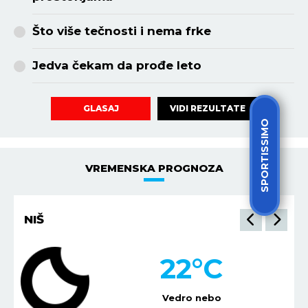
Što više tečnosti i nema frke
Jedva čekam da prođe leto
VIDI REZULTATE
GLASAJ
SPORTISSIMO
VREMENSKA PROGNOZA
NIŠ
22
°C
Vedro nebo