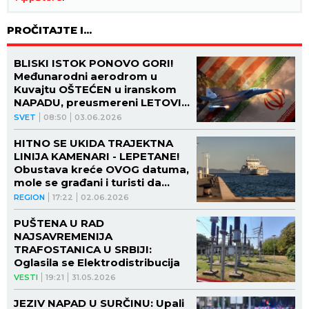
PROČITAJTE I...
BLISKI ISTOK PONOVO GORI!
Međunarodni aerodrom u
Kuvajtu OŠTEĆEN u iranskom
NAPADU, preusmereni LETOVI -
stravične scene! (VIDEO)
SVET
08:50
03.06.2026
HITNO SE UKIDA TRAJEKTNA
LINIJA KAMENARI - LEPETANE!
Obustava kreće OVOG datuma,
mole se građani i turisti da
planiraju svoja putovanja u
REGION
17:22
02.06.2026
skaldu sa novonastalom
situacijom!
PUŠTENA U RAD
NAJSAVREMENIJA
TRAFOSTANICA U SRBIJI:
Oglasila se Elektrodistribucija
VESTI
19:21
31.05.2026
JEZIV NAPAD U SURČINU: Upali