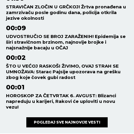
STRAVIČAN ZLOČIN U GRČKOJ! Žrtva pronađena u
zamrzivaču posle godinu dana, policija otkrila
jezive okolnosti
00:09
UDVOSTRUČIO SE BROJ ZARAŽENIH! Epidemija se
širi stravičnom brzinom, najnovije brojke i
najsnažnije bacaju u OČAJ
00:02
ŠTO U VEĆOJ RASKOŠI ŽIVIMO, OVAJ STRAH SE
UMNOŽAVA: Starac Pajsije upozorava na grešku
zbog koje čovek gubi radost
00:01
HOROSKOP ZA ČETVRTAK 6. AVGUST: Blizanci
napreduju u karijeri, Rakovi će uploviti u novu
vezu!
POGLEDAJ SVE NAJNOVIJE VESTI