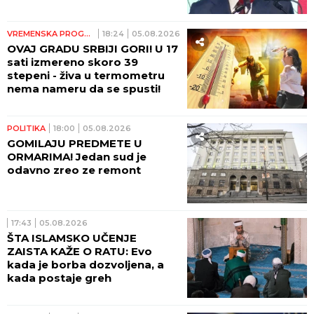
SRPSTVA...! (VIDEO)
VREMENSKA PROGNOZA
18:24
05.08.2026
OVAJ GRADU SRBIJI GORI! U 17
sati izmereno skoro 39
stepeni - živa u termometru
nema nameru da se spusti!
POLITIKA
18:00
05.08.2026
GOMILAJU PREDMETE U
ORMARIMA! Jedan sud je
odavno zreo ze remont
17:43
05.08.2026
ŠTA ISLAMSKO UČENJE
ZAISTA KAŽE O RATU: Evo
kada je borba dozvoljena, a
kada postaje greh