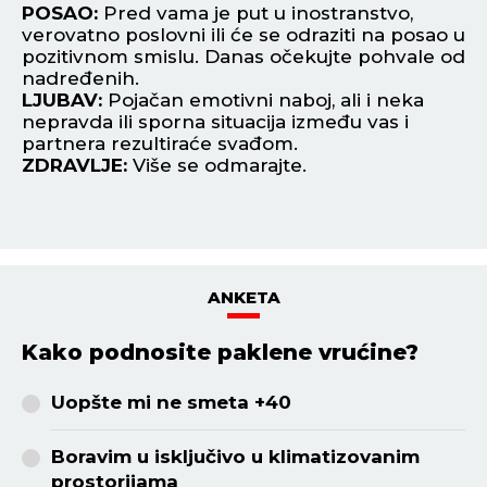
POSAO:
Pred vama je put u inostranstvo,
P
verovatno poslovni ili će se odraziti na posao u
da
ite
pozitivnom smislu. Danas očekujte pohvale od
su
nadređenih.
ne
ja
LJUBAV:
Pojačan emotivni naboj, ali i neka
L
te
nepravda ili sporna situacija između vas i
zb
partnera rezultiraće svađom.
Pe
ZDRAVLJE:
Više se odmarajte.
Z
ANKETA
Kako podnosite paklene vrućine?
Uopšte mi ne smeta +40
Boravim u isključivo u klimatizovanim
prostorijama