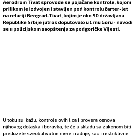
Aerodrom Tivat sprovode se pojačane kontrole, kojom
prilikom je izdvojen i stavljen pod kontrolu čarter-let
na relaciji Beograd-Tivat, kojim je oko 90 državljana
Republike Srbije jutros doputovalo u Crnu Goru - navodi
se u policijskom saopštenju za podgoričke Vijesti.
U toku su, kažu, kontrole ovih lica i provera osnova
njihovog dolaska i boravka, te će u skladu sa zakonom biti
preduzete sveobuhvatne mere i radnje, kao i restriktivne