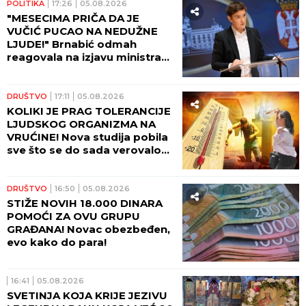
POLITIKA
17:26
05.08.2026
"MESECIMA PRIČA DA JE
VUČIĆ PUCAO NA NEDUŽNE
LJUDE!" Brnabić odmah
reagovala na izjavu ministra
odbrane BiH!
DRUŠTVO
17:11
05.08.2026
KOLIKI JE PRAG TOLERANCIJE
LJUDSKOG ORGANIZMA NA
VRUĆINE! Nova studija pobila
sve što se do sada verovalo
po ovom pitanju - ČUVAJTE
SE!
DRUŠTVO
16:50
05.08.2026
STIŽE NOVIH 18.000 DINARA
POMOĆI ZA OVU GRUPU
GRAĐANA! Novac obezbeđen,
evo kako do para!
16:41
05.08.2026
SVETINJA KOJA KRIJE JEZIVU