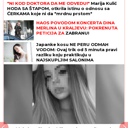
"NI KOD DOKTORA DA ME ODVEDU!"
Marija Kulić
HODA SA ŠTAPOM, otkrila istinu o odnosu sa
ĆERKAMA koje ni da "mrdnu prstom"
HAOS POVODOM KONCERTA DINA
MERLINA U KRALJEVU: POKRENUTA
PETICIJA ZA
ZABRANU!
Japanke kosu NE PERU ODMAH
VODOM: Ovaj trik od 5 minuta pravi
razliku koju praktikuju u
NAJSKUPLJIM SALONIMA