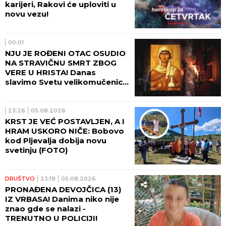
karijeri, Rakovi će uploviti u
novu vezu!
00:01
NJU JE ROĐENI OTAC OSUDIO
NA STRAVIČNU SMRT ZBOG
VERE U HRISTA! Danas
slavimo Svetu velikomučenicu
Hristinu!
23:26
05.08.2026
KRST JE VEĆ POSTAVLJEN, A I
HRAM USKORO NIČE: Bobovo
kod Pljevalja dobija novu
svetinju (FOTO)
DRUŠTVO
23:19
05.08.2026
PRONAĐENA DEVOJČICA (13)
IZ VRBASA! Danima niko nije
znao gde se nalazi -
TRENUTNO U POLICIJI!