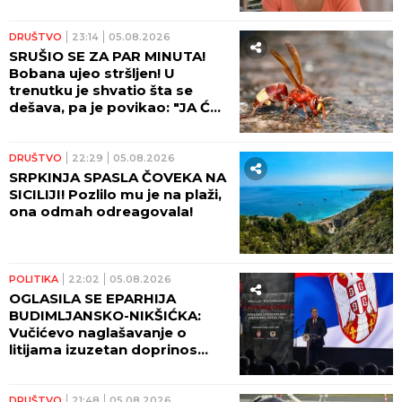
DRUŠTVO
23:14
05.08.2026
SRUŠIO SE ZA PAR MINUTA!
Bobana ujeo stršljen! U
trenutku je shvatio šta se
dešava, pa je povikao: "JA ĆU
DA UMREM"
DRUŠTVO
22:29
05.08.2026
SRPKINJA SPASLA ČOVEKA NA
SICILIJI! Pozlilo mu je na plaži,
ona odmah odreagovala!
POLITIKA
22:02
05.08.2026
OGLASILA SE EPARHIJA
BUDIMLJANSKO-NIKŠIĆKA:
Vučićevo naglašavanje o
litijama izuzetan doprinos
očuvanju istine
DRUŠTVO
21:48
05.08.2026