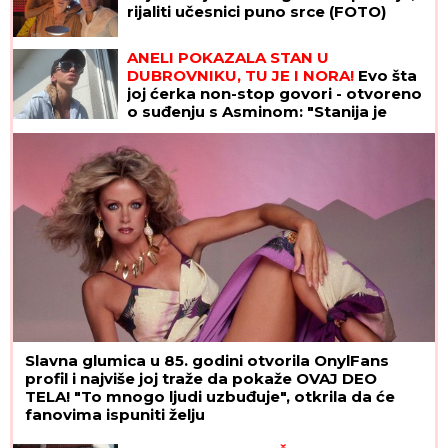
rijaliti učesnici puno srce (FOTO)
ANELI POKAZALA STAN U
DUBROVNIKU, TU JE I NORA!
Evo šta
joj ćerka non-stop govori - otvoreno
o suđenju s Asminom: "Stanija je
budaletina" (VIDEO)
Slavna glumica u 85. godini otvorila OnylFans
profil i najviše joj traže da pokaže OVAJ DEO
TELA! "To mnogo ljudi uzbuđuje", otkrila da će
fanovima ispuniti želju