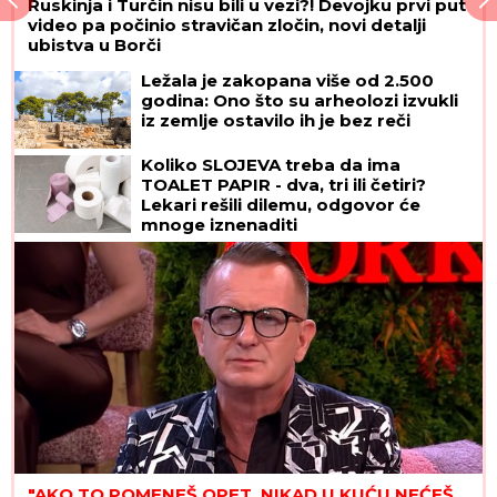
Ruskinja i Turčin nisu bili u vezi?! Devojku prvi put
video pa počinio stravičan zločin, novi detalji
ubistva u Borči
Ležala je zakopana više od 2.500
godina: Ono što su arheolozi izvukli
iz zemlje ostavilo ih je bez reči
Koliko SLOJEVA treba da ima
TOALET PAPIR - dva, tri ili četiri?
Lekari rešili dilemu, odgovor će
mnoge iznenaditi
"AKO TO POMENEŠ OPET, NIKAD U KUĆU NEĆEŠ