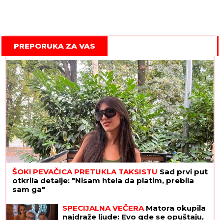
PREPORUKA ZA VAS
ŠOK! PEVAČICA PRETUKLA TAKSISTU
Sad prvi put
otkrila detalje: "Nisam htela da platim, prebila
sam ga"
SPECIJALNA VEČERA
Matora okupila
najdraže ljude: Evo gde se opuštaju,