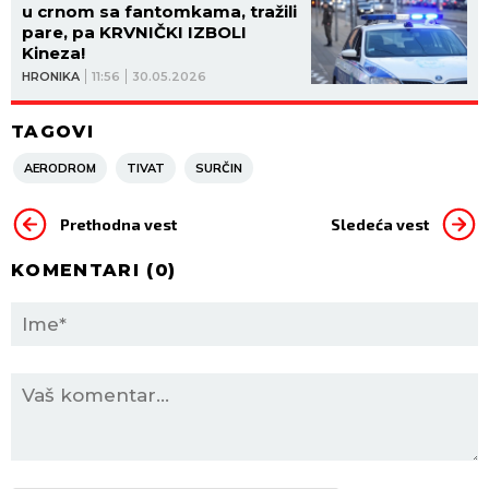
u crnom sa fantomkama, tražili
pare, pa KRVNIČKI IZBOLI
Kineza!
HRONIKA
11:56
30.05.2026
TAGOVI
AERODROM
TIVAT
SURČIN
Prethodna vest
Sledeća vest
KOMENTARI (
0
)