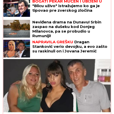
BOGATI PEKAR MUČEN I UBIJEN! U
"Blicu uživo" istražujemo ko ga je
tipovao pre zverskog zločina
Neviđena drama na Dunavu! Srbin
zaspao na dušeku kod Donjeg
Milanovca, pa se probudio u
Rumuniji!
NAPRAVILA GREŠKU
Dragan
Stanković verio devojku, a evo zašto
su raskinuli on i Jovana Jeremić