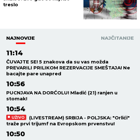
treslo
NAJNOVIJE
NAJČITANIJE
11:14
ČUVAJTE SE! 5 znakova da su vas možda
PREVARILI PRILIKOM REZERVACIJE SMEŠTAJA! Ne
bacajte pare unapred
10:56
PUCNJAVA NA DORĆOLU! Mladić (21) ranjen u
stomak!
10:54
(LIVESTREAM) SRBIJA - POLJSKA: "Orlići"
UŽIVO
traže prvi trijumf na Evropskom prvenstvu!
10:50