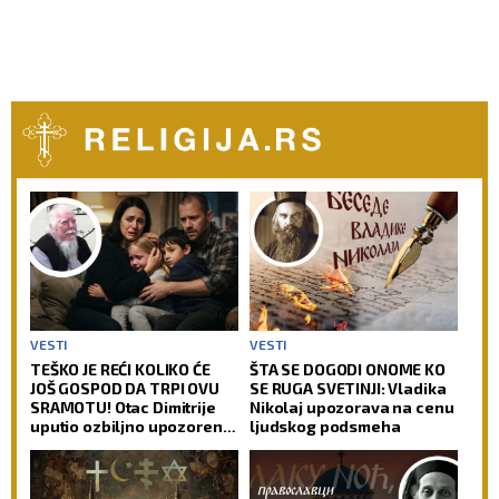
VESTI
VESTI
TEŠKO JE REĆI KOLIKO ĆE
ŠTA SE DOGODI ONOME KO
JOŠ GOSPOD DA TRPI OVU
SE RUGA SVETINJI: Vladika
SRAMOTU! Otac Dimitrije
Nikolaj upozorava na cenu
uputio ozbiljno upozorenje
ljudskog podsmeha
roditeljima i pozvao ih da
spasavaju decu od zla!