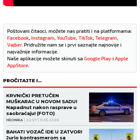
Poštovani čitaoci, možete nas pratiti i na platformama:
Facebook
,
Instagram
,
YouTube
,
TikTok
,
Telegram
,
Vajber
. Pridružite nam se i prvi saznajte najnovije i
najvažnije informacije.
Naše aplikacije možete skinuti sa
Google Play
i
Apple
AppStore
.
PROČITAJTE I...
KRVNIČKI PRETUČEN
MUŠKARAC U NOVOM SADU!
Napadnut nakon rasprave u
saobraćaju! (FOTO)
HRONIKA
22:57
11.05.2026
BAHATI VOZAČ IDE U ZATVOR!
Jurio kontrasmerom sa