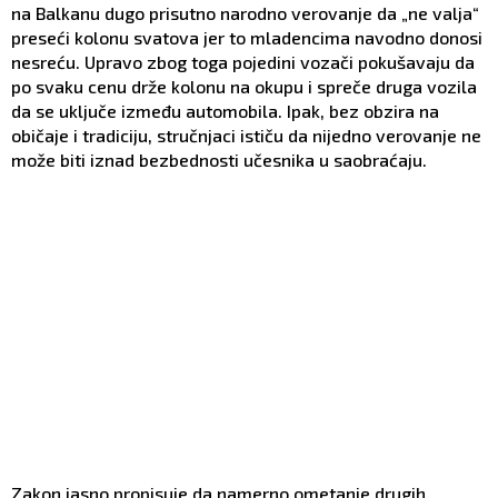
na Balkanu dugo prisutno narodno verovanje da „ne valja“
preseći kolonu svatova jer to mladencima navodno donosi
nesreću. Upravo zbog toga pojedini vozači pokušavaju da
po svaku cenu drže kolonu na okupu i spreče druga vozila
da se uključe između automobila. Ipak, bez obzira na
običaje i tradiciju, stručnjaci ističu da nijedno verovanje ne
može biti iznad bezbednosti učesnika u saobraćaju.
Zakon jasno propisuje da namerno ometanje drugih