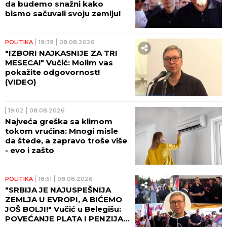
da budemo snažni kako
bismo sačuvali svoju zemlju!
POLITIKA
19:39
08.08.2026
"IZBORI NAJKASNIJE ZA TRI
MESECA!" Vučić: Molim vas
pokažite odgovornost!
(VIDEO)
19:02
08.08.2026
Najveća greška sa klimom
tokom vrućina: Mnogi misle
da štede, a zapravo troše više
- evo i zašto
POLITIKA
18:51
08.08.2026
"SRBIJA JE NAJUSPEŠNIJA
ZEMLJA U EVROPI, A BIĆEMO
JOŠ BOLJI!" Vučić u Belegišu:
POVEĆANJE PLATA I PENZIJA