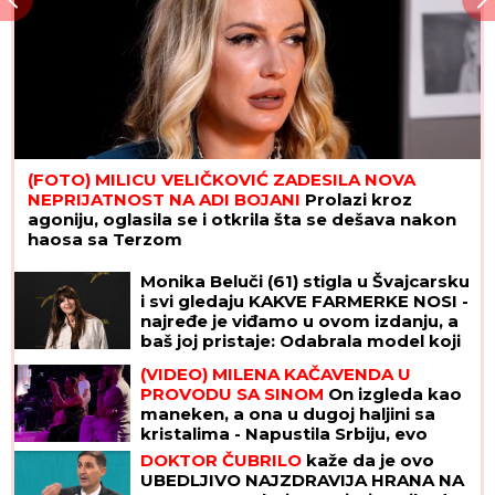
(FOTO) MILICU VELIČKOVIĆ ZADESILA NOVA
NEPRIJATNOST NA ADI BOJANI
Prolazi kroz
agoniju, oglasila se i otkrila šta se dešava nakon
haosa sa Terzom
Monika Beluči (61) stigla u Švajcarsku
i svi gledaju KAKVE FARMERKE NOSI -
najređe je viđamo u ovom izdanju, a
baš joj pristaje: Odabrala model koji
izdužuje figuru, a onda se vratila
(VIDEO) MILENA KAČAVENDA U
prepoznatljivom stilu
PROVODU SA SINOM
On izgleda kao
maneken, a ona u dugoj haljini sa
kristalima - Napustila Srbiju, evo
kako provodi vreme po izlasku iz
DOKTOR ČUBRILO
kaže da je ovo
"Elite 9"
UBEDLJIVO NAJZDRAVIJA HRANA NA