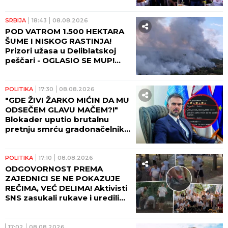
OVE GODINE!
SRBIJA
18:43
08.08.2026
POD VATROM 1.500 HEKTARA
ŠUME I NISKOG RASTINJA!
Prizori užasa u Deliblatskoj
peščari - OGLASIO SE MUP!
(FOTO)
POLITIKA
17:30
08.08.2026
"GDE ŽIVI ŽARKO MIĆIN DA MU
ODSEČEM GLAVU MAČEM?!"
Blokader uputio brutalnu
pretnju smrću gradonačelniku
Novog Sada!
POLITIKA
17:10
08.08.2026
ODGOVORNOST PREMA
ZAJEDNICI SE NE POKAZUJE
REČIMA, VEĆ DELIMA! Aktivisti
SNS zasukali rukave i uredili
Beograd! (FOTO, VIDEO)
17:02
08.08.2026