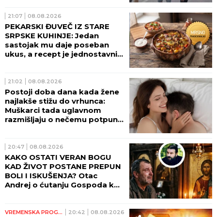
21:07
08.08.2026
PEKARSKI ĐUVEČ IZ STARE
SRPSKE KUHINJE: Jedan
sastojak mu daje poseban
ukus, a recept je jednostavniji
nego što mislite
21:02
08.08.2026
Postoji doba dana kada žene
najlakše stižu do vrhunca:
Muškarci tada uglavnom
razmišljaju o nečemu potpuno
drugom
20:47
08.08.2026
KAKO OSTATI VERAN BOGU
KAD ŽIVOT POSTANE PREPUN
BOLI I ISKUŠENJA? Otac
Andrej o ćutanju Gospoda kad
je najteže!
VREMENSKA PROGNOZA
20:42
08.08.2026