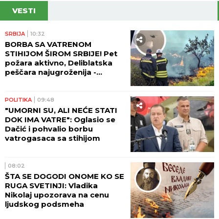
VESTI
SRBIJA
10:32
BORBA SA VATRENOM
STIHIJOM ŠIROM SRBIJE! Pet
požara aktivno, Deliblatska
peščara najugroženija -
stotine ljudi danonoćno na
terenu! (VIDEO)
POLITIKA
09:48
"UMORNI SU, ALI NEĆE STATI
DOK IMA VATRE": Oglasio se
Dačić i pohvalio borbu
vatrogasaca sa stihijom
08:02
ŠTA SE DOGODI ONOME KO SE
RUGA SVETINJI: Vladika
Nikolaj upozorava na cenu
ljudskog podsmeha