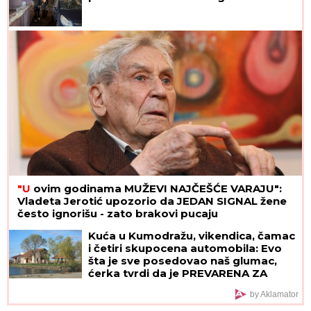
"U
ovim godinama MUŽEVI NAJČEŠĆE VARAJU":
Vladeta Jerotić upozorio da JEDAN SIGNAL žene
često ignorišu - zato brakovi pucaju
Kuća u Kumodražu, vikendica, čamac
i četiri skupocena automobila: Evo
šta je sve posedovao naš glumac,
ćerka tvrdi da je PREVARENA ZA
NASLEDSTVO
by Aklamator