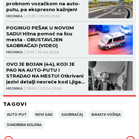
probnom vozačkom na auto-
putu, pa ekspresno kažnjen!
HRONIKA
20:15
09.05.2026
POGINUO PEŠAK U NOVOM
SADU! Hitna pomoć na licu
mesta - OBUSTAVLJEN
SAOBRAĆAJ! (VIDEO)
HRONIKA
21:13
30.04.2026
OVO JE BOJAN (44), KOJI JE
PAO NA AUTO-PUTU I
STRADAO NA MESTU! Otkriveni
jezivi detalji nesreće kod Ljiga:
Vozio je prebrzo, preticao
HRONIKA
09:00
23.04.2026
vozila nekoliko puta! (FOTO)
TAGOVI
AUTO-PUT
NOVI SAD
SAOBRAĆAJ
BAHATA VOŽNJA
SVADBENA KOLONA