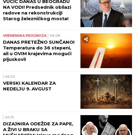
VUČIĆ DANAS U BEOGRADU
NA VODI! Predsednik obilazi
radove na rekonstrukciji
Starog železničkog mosta!
VREMENSKA PROGNOZA
06:08
DANAS PRETEŽNO SUNČANO!
Temperatura do 36 stepeni,
ali u OVIM krajevima mogući
pljuskovi!
06:02
VERSKI KALENDAR ZA
NEDELJU 9. AVGUST
00:31
DIZAJNIRA ODEŽDE ZA PAPE,
A ŽIVI U BRAKU SA