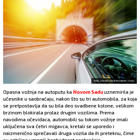
Foto: Shutterstock/Pozdeyev Vitaly
Opasna vožnja na autoputu ka
Novom Sadu
uznemirila je
učesnike u saobraćaju, nakon što su tri automobila, za koja
se pretpostavlja da su bila deo svadbene kolone, velikom
brzinom blokirala prolaz drugim vozilima. Prema
navodima očevidaca, automobili su tokom vožnje imali
uključena sva četiri migavca, kretali se uporedo i
naizmenično sprečavali druga vozila da ih preteknu, čime
su ozbiljno ugrozili bezbednost saobraćaja.