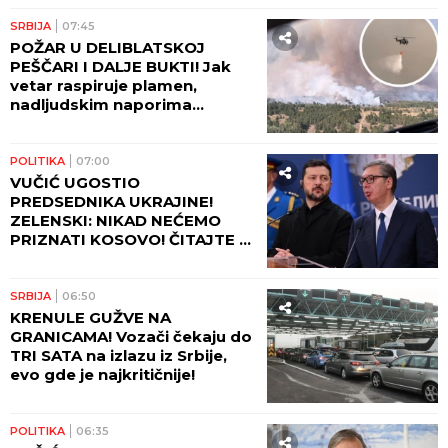
SRBIJA
07:45
POŽAR U DELIBLATSKOJ
PEŠČARI I DALJE BUKTI! Jak
vetar raspiruje plamen,
nadljudskim naporima
vatrogasaca odbranjeno
naselje Šumarak!
POLITIKA
07:00
VUČIĆ UGOSTIO
PREDSEDNIKA UKRAJINE!
ZELENSKI: NIKAD NEĆEMO
PRIZNATI KOSOVO! ČITAJTE U
SRPSKOM TELEGRAFU!
SRBIJA
06:50
KRENULE GUŽVE NA
GRANICAMA! Vozači čekaju do
TRI SATA na izlazu iz Srbije,
evo gde je najkritičnije!
POLITIKA
06:35