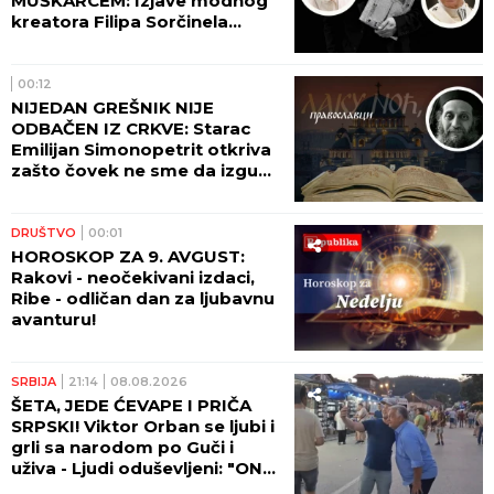
MUŠKARCEM: Izjave modnog
kreatora Filipa Sorčinela
otvorile neprijatno pitanje za
Katoličku crkvu
00:12
NIJEDAN GREŠNIK NIJE
ODBAČEN IZ CRKVE: Starac
Emilijan Simonopetrit otkriva
zašto čovek ne sme da izgubi
nadu
DRUŠTVO
00:01
HOROSKOP ZA 9. AVGUST:
Rakovi - neočekivani izdaci,
Ribe - odličan dan za ljubavnu
avanturu!
SRBIJA
21:14
08.08.2026
ŠETA, JEDE ĆEVAPE I PRIČA
SRPSKI! Viktor Orban se ljubi i
grli sa narodom po Guči i
uživa - Ljudi oduševljeni: "ON
JE LEGENDA!" (FOTO, VIDEO)