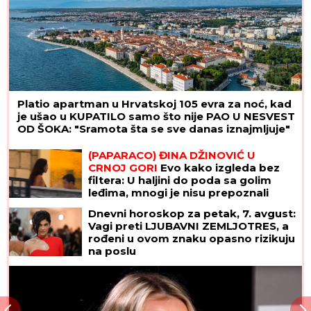
Platio apartman u Hrvatskoj 105 evra za noć, kad
je ušao u KUPATILO samo što nije PAO U NESVEST
OD ŠOKA: "Sramota šta se sve danas iznajmljuje"
(PAPARACO) ĐINA DŽINOVIĆ U
CRNOJ GORI
Evo kako izgleda bez
filtera: U haljini do poda sa golim
leđima, mnogi je nisu prepoznali
Dnevni horoskop za petak, 7. avgust:
Vagi preti LJUBAVNI ZEMLJOTRES, a
rođeni u ovom znaku opasno rizikuju
na poslu