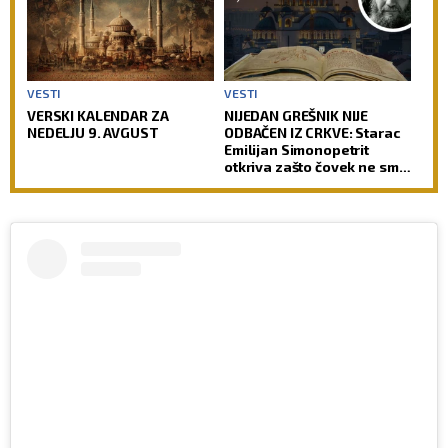
VESTI
VESTI
VERSKI KALENDAR ZA
NIJEDAN GREŠNIK NIJE
NEDELJU 9. AVGUST
ODBAČEN IZ CRKVE: Starac
Emilijan Simonopetrit
otkriva zašto čovek ne sme
da izgubi nadu