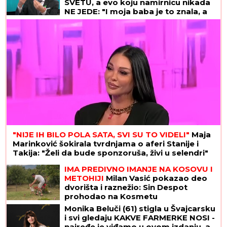
SVETU, a evo koju namirnicu nikada
NE JEDE: "I moja baba je to znala, a
možda vam zvuči suludo"
"NIJE IH BILO POLA SATA, SVI SU TO VIDELI"
Maja
Marinković šokirala tvrdnjama o aferi Stanije i
Takija: "Želi da bude sponzoruša, živi u selendri"
IMA PREDIVNO IMANJE NA KOSOVU I
METOHIJI
Milan Vasić pokazao deo
dvorišta i raznežio: Sin Despot
prohodao na Kosmetu
Monika Beluči (61) stigla u Švajcarsku
i svi gledaju KAKVE FARMERKE NOSI -
najređe je viđamo u ovom izdanju, a