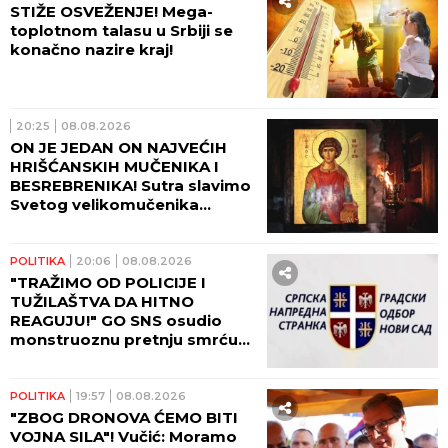
STIŽE OSVEŽENJE! Mega-
toplotnom talasu u Srbiji se
konačno nazire kraj!
20:25
08.08.2026
ON JE JEDAN ON NAJVEĆIH
HRIŠĆANSKIH MUČENIKA I
BESREBRENIKA! Sutra slavimo
Svetog velikomučenika
Pantelejmona!
POLITIKA
20:06
08.08.2026
"TRAŽIMO OD POLICIJE I
TUŽILAŠTVA DA HITNO
REAGUJU!" GO SNS osudio
monstruoznu pretnju smrću
Žarku Mićinu!
POLITIKA
19:57
08.08.2026
"ZBOG DRONOVA ĆEMO BITI
VOJNA SILA"! Vučić: Moramo