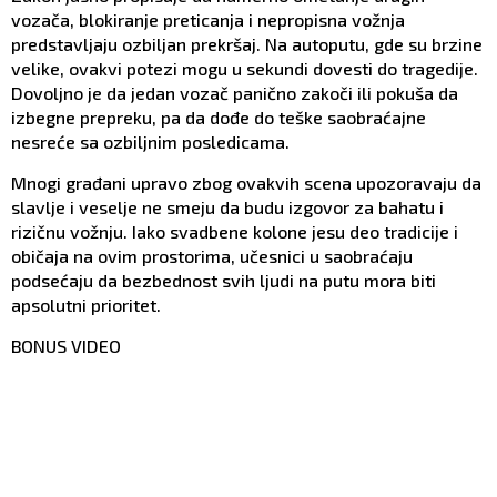
vozača, blokiranje preticanja i nepropisna vožnja
predstavljaju ozbiljan prekršaj. Na autoputu, gde su brzine
velike, ovakvi potezi mogu u sekundi dovesti do tragedije.
Dovoljno je da jedan vozač panično zakoči ili pokuša da
izbegne prepreku, pa da dođe do teške saobraćajne
nesreće sa ozbiljnim posledicama.
Mnogi građani upravo zbog ovakvih scena upozoravaju da
slavlje i veselje ne smeju da budu izgovor za bahatu i
rizičnu vožnju. Iako svadbene kolone jesu deo tradicije i
običaja na ovim prostorima, učesnici u saobraćaju
podsećaju da bezbednost svih ljudi na putu mora biti
apsolutni prioritet.
BONUS VIDEO