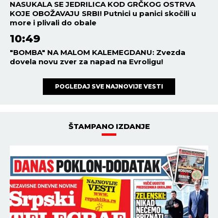
NASUKALA SE JEDRILICA KOD GRČKOG OSTRVA
KOJE OBOŽAVAJU SRBI! Putnici u panici skočili u
more i plivali do obale
10:49
"BOMBA" NA MALOM KALEMEGDANU: Zvezda
dovela novu zver za napad na Evroligu!
POGLEDAJ SVE NAJNOVIJE VESTI
ŠTAMPANO IZDANJE