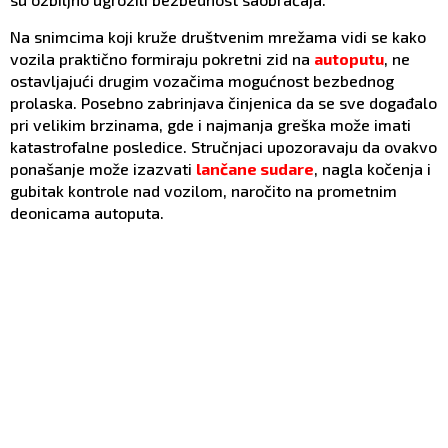
Na snimcima koji kruže društvenim mrežama vidi se kako
vozila praktično formiraju pokretni zid na
autoputu
, ne
ostavljajući drugim vozačima mogućnost bezbednog
prolaska. Posebno zabrinjava činjenica da se sve događalo
pri velikim brzinama, gde i najmanja greška može imati
katastrofalne posledice. Stručnjaci upozoravaju da ovakvo
ponašanje može izazvati
lančane sudare
, nagla kočenja i
gubitak kontrole nad vozilom, naročito na prometnim
deonicama autoputa.