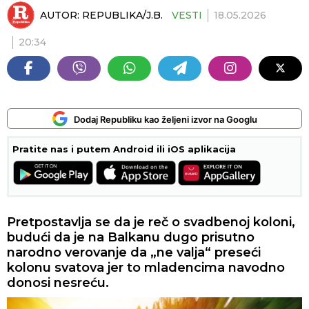
AUTOR:
REPUBLIKA/J.B.
VESTI
18.05.2026
20:34
Dodaj Republiku kao željeni izvor na Googlu
Pratite nas i putem Android ili iOS aplikacija
Pretpostavlja se da je reč o svadbenoj koloni,
budući da je na Balkanu dugo prisutno
narodno verovanje da „ne valja“ preseći
kolonu svatova jer to mladencima navodno
donosi nesreću.