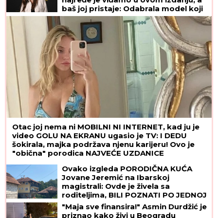
baš joj pristaje: Odabrala model koji
izdužuje figuru, a onda se vratila
prepoznatljivom stilu
Otac joj nema ni MOBILNI NI INTERNET, kad ju je
video GOLU NA EKRANU ugasio je TV: I DEDU
šokirala, majka podržava njenu karijeru! Ovo je
"obična" porodica NAJVEĆE UZDANICE
HOLIVUDA
Ovako izgleda PORODIČNA KUĆA
Jovane Jeremić na Ibarskoj
magistrali: Ovde je živela sa
roditeljima, BILI POZNATI PO JEDNOJ
STVARI!
"Maja sve finansira!" Asmin Durdžić je
priznao kako živi u Beogradu